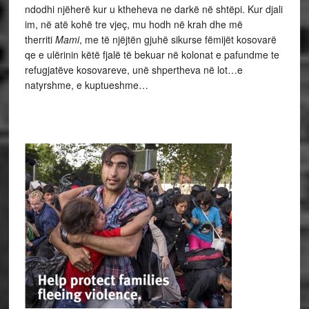
ndodhi njëherë kur u ktheheva ne darkë në shtëpi. Kur djali
im, në atë kohë tre vjeç, mu hodh në krah dhe më
therriti
Mami
, me të njëjtën gjuhë sikurse fëmijët kosovarë
qe e ulërinin këtë fjalë të bekuar në kolonat e pafundme te
refugjatëve kosovareve, unë shpertheva në lot…e
natyrshme, e kuptueshme…