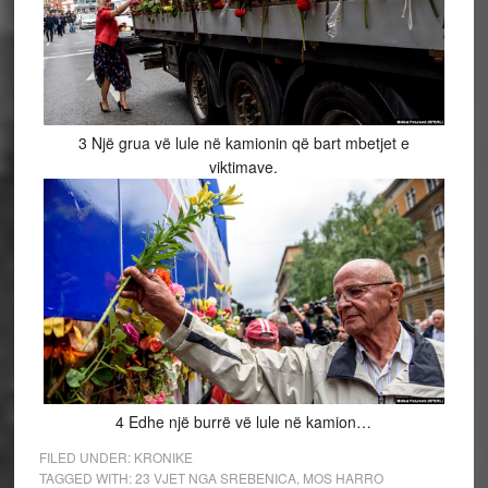
3
Një grua vë lule në kamionin që bart mbetjet e
viktimave.
4
Edhe një burrë vë lule në kamion…
FILED UNDER:
KRONIKE
TAGGED WITH:
23 VJET NGA SREBENICA
,
MOS HARRO