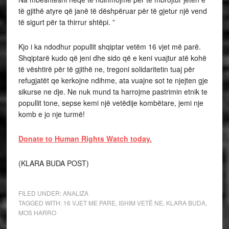
të gjithë atyre që janë të dëshpëruar për të gjetur një vend
të sigurt për ta thirrur shtëpi. ”
Kjo i ka ndodhur popullit shqiptar vetëm 16 vjet më parë.
Shqiptarë kudo që jeni dhe sido që e keni vuajtur atë kohë
të vështirë për të gjithë ne, tregoni solidaritetin tuaj për
refugjatët qe kerkojne ndihme, ata vuajne sot te njejten gje
sikurse ne dje. Ne nuk mund ta harrojme pastrimin etnik te
popullit tone, sepse kemi një vetëdije kombëtare, jemi nje
komb e jo nje turmë!
Donate to
Human
Rights
Watch today.
(KLARA BUDA POST)
FILED UNDER:
ANALIZA
TAGGED WITH:
16 VJET ME PARE
,
ISHIM VETË NE
,
KLARA BUDA
,
MOS HARRO