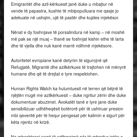
Emigrantët dhe azil-kërkuesit janë duke u mbajtur në
vende të papastra, kushte të mbipopulluara me qasje jo
adekuate në ushqim, ujë të pastër dhe kujdes mjekësor.
Nënat e dy foshnjave të porsalindura në kamp – në moshë
më pak se një muaj – thanë se foshnjat kishin ethe të larta
dhe të vjella dhe nuk kanë marrë ndihmë mjekësore.
Autoritetet evropiane kanë detyrim të sigurojnë që
Refugjatë, Migrantë dhe azilkërkues të trajtohen në mënyrë
humane dhe që të drejtat e tyre respektohen.
Human Rights Watch ka hulumtuesit në terren që bëjnë të
njëjtën rrugë me azilkërkuesit – duke ngritur zërin dhe duke
dokumentuar abuzimet. Avokatët tanë e tyre jane duke
sensibilizuar udhëheqësit botërorë për të ushtruar presion
mbi qeveritë për të hequr pengesat për kalimin e sigurt për
këta njerëz në krizë.
Na mbeshtesni neqë të ndihmojmë për të mbrojtur jetën e