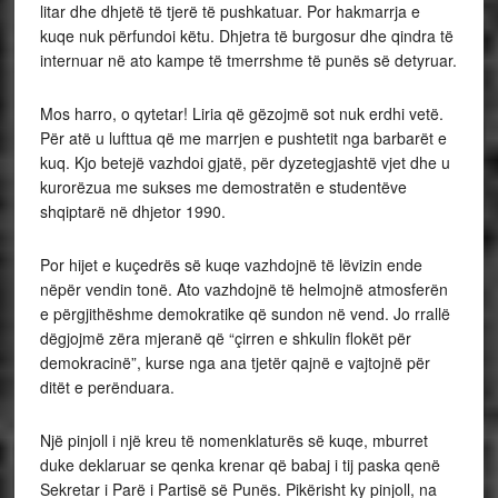
litar dhe dhjetë të tjerë të pushkatuar. Por hakmarrja e
kuqe nuk përfundoi këtu. Dhjetra të burgosur dhe qindra të
internuar në ato kampe të tmerrshme të punës së detyruar.
Mos harro, o qytetar! Liria që gëzojmë sot nuk erdhi vetë.
Për atë u lufttua që me marrjen e pushtetit nga barbarët e
kuq. Kjo betejë vazhdoi gjatë, për dyzetegjashtë vjet dhe u
kurorëzua me sukses me demostratën e studentëve
shqiptarë në dhjetor 1990.
Por hijet e kuçedrës së kuqe vazhdojnë të lëvizin ende
nëpër vendin tonë. Ato vazhdojnë të helmojnë atmosferën
e përgjithëshme demokratike që sundon në vend. Jo rrallë
dëgjojmë zëra mjeranë që “çirren e shkulin flokët për
demokracinë”, kurse nga ana tjetër qajnë e vajtojnë për
ditët e perënduara.
Një pinjoll i një kreu të nomenklaturës së kuqe, mburret
duke deklaruar se qenka krenar që babaj i tij paska qenë
Sekretar i Parë i Partisë së Punës. Pikërisht ky pinjoll, na