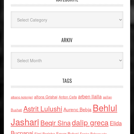
Kategoritë
ARKIV
Arkiv
TAGS
arben llalla
alfons Grishaj
Anton Cefa
asllan
albano kolonjari
Behlul
Astrit Lulushi
Aurenc Bebja
Bushati
Jashari
dalip greca
Beqir Sina
Elida
Buçpapaj
Enver Bytyci
Elmi Berisha
Ermira Babamusta