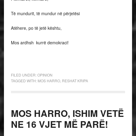
Të mundurit, të mundur në përjetësi
Atëhere, po të jetë kështu,
Mos ardhsh kurrë demokraci!
FILED UNDER:
OPINION
TAGGED WITH:
MOS HARRO
,
RESHAT KRIPA
MOS HARRO, ISHIM VETË
NE 16 VJET MË PARË!