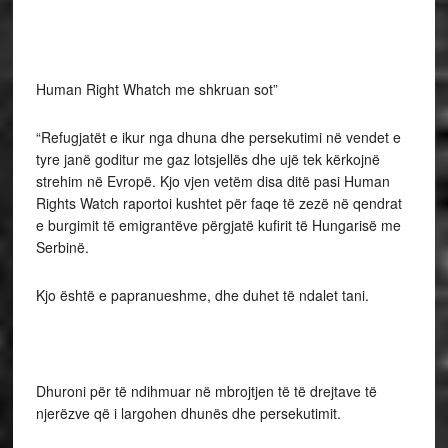
Human Right Whatch me shkruan sot”
“Refugjatët e ikur nga dhuna dhe persekutimi në vendet e
tyre janë goditur me gaz lotsjellës dhe ujë tek kërkojnë
strehim në Evropë. Kjo vjen vetëm disa ditë pasi Human
Rights Watch raportoi kushtet për faqe të zezë në qendrat
e burgimit të emigrantëve përgjatë kufirit të Hungarisë me
Serbinë.
Kjo është e papranueshme, dhe duhet të ndalet tani.
Dhuroni për të ndihmuar në mbrojtjen të të drejtave të
njerëzve që i largohen dhunës dhe persekutimit.