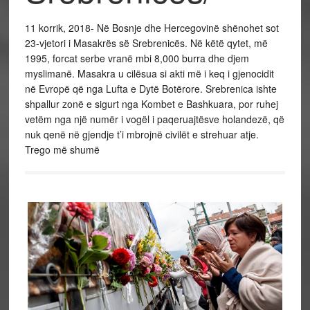
11 korrik, 2018-
Në Bosnje dhe Hercegovinë shënohet sot
23-vjetori i Masakrës së Srebrenicës. Në këtë qytet, më
1995, forcat serbe vranë mbi 8,000 burra dhe djem
myslimanë. Masakra u cilësua si akti më i keq i gjenocidit
në Evropë që nga Lufta e Dytë Botërore. Srebrenica ishte
shpallur zonë e sigurt nga Kombet e Bashkuara, por ruhej
vetëm nga një numër i vogël i paqeruajtësve holandezë, që
nuk qenë në gjendje t’i mbrojnë civilët e strehuar atje.
Trego më shumë