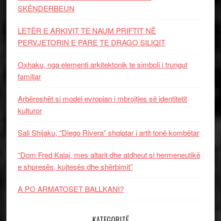
SKËNDERBEUN
LETËR E ARKIVIT TE NAUM PRIFTIT NË
PERVJETORIN E PARE TE DRAGO SILIQIT
Oxhaku, nga elementi arkitektonik te simboli i trungut
familjar
Arbëreshët si model evropian i mbrojtjes së identitetit
kulturor
Sali Shijaku, “Diego Rivera” shqiptar i artit tonë kombëtar
“Dom Fred Kalaj, mes altarit dhe atdheut si hermeneutikë
e shpresës, kujtesës dhe shërbimit”
A PO ARMATOSET BALLKANI?
KATEGORITË