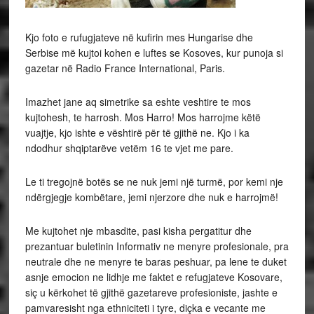
Kjo foto e rufugjateve në kufirin mes Hungarise dhe
Serbise më kujtoi kohen e luftes se Kosoves, kur punoja si
gazetar në Radio France International, Paris.
Imazhet jane aq simetrike sa eshte veshtire te mos
kujtohesh, te harrosh. Mos Harro! Mos harrojme këtë
vuajtje, kjo ishte e vështirë për të gjithë ne. Kjo i ka
ndodhur shqiptarëve vetëm 16 te vjet me pare.
Le ti tregojnë botës se ne nuk jemi një turmë, por kemi nje
ndërgjegje kombëtare, jemi njerzore dhe nuk e harrojmë!
Me kujtohet nje mbasdite, pasi kisha pergatitur dhe
prezantuar buletinin Informativ ne menyre profesionale, pra
neutrale dhe ne menyre te baras peshuar, pa lene te duket
asnje emocion ne lidhje me faktet e refugjateve Kosovare,
siç u kërkohet të gjithë gazetareve profesioniste, jashte e
pamvaresisht nga ethniciteti i tyre, diçka e vecante me