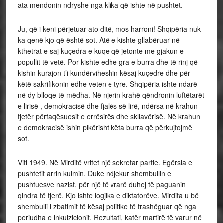
ata mendonin ndryshe nga klika që ishte në pushtet.
Ju, që i keni përjetuar ato ditë, mos harroni! Shqipëria nuk
ka qenë kjo që është sot. Atë e kishte gllabëruar në
kthetrat e saj kuçedra e kuqe që jetonte me gjakun e
popullit të vetë. Por kishte edhe gra e burra dhe të rinj që
kishin kurajon t’i kundërviheshin kësaj kuçedre dhe për
këtë sakrifikonin edhe veten e tyre. Shqipëria ishte ndarë
në dy blloqe të mëdha. Në njerin krahë qëndronin luftëtarët
e lirisë , demokracisë dhe fjalës së lirë, ndërsa në krahun
tjetër përfaqësuesit e errësirës dhe skllavërisë. Në krahun
e demokracisë ishin pikërisht këta burra që përkujtojmë
sot.
Viti 1949. Në Mirditë vritet një sekretar partie. Egërsia e
pushtetit arrin kulmin. Duke ndjekur shembullin e
pushtuesve nazist, për një të vrarë duhej të paguanin
qindra të tjerë. Kjo ishte logjika e diktatorëve. Mirdita u bë
shembulli i zbatimit të kësaj politike të trashëguar që nga
periudha e inkuizicionit. Rezultati, katër martirë të varur në