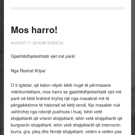
Mos harro!
AUGUST 17, 2016
BY
DGRECA
Gjashtëdhjeteshtatë vjet më parë/
Nga Reshat Kripa/
O ti qytetar, që kalon nëpër këtë rrugë të përmasave
ndërkombëtare, mos harro se gjashtëdhjeteshtatë vjet më
parë në këtë krahinë kryhej një nga masakrat më të
përgjakëshme të historisë së këtij vendi. Kjo masakër nuk
ushtrohej nga ndonjë pushtues i huaj. Ishin vetë
shqipëtarët që vrisnin shqipëtarë, ishin vetë shqipëtarët që
burgosnin shqipëtarë, ishin vetë shqipëtarët që internonin
burra, gra, pleq dhe fëmijë shqipëtarë, vetëm e vetëm pse