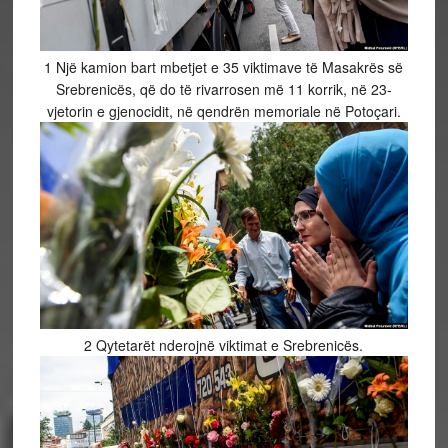
1
Një kamion bart mbetjet e 35 viktimave të Masakrës së
Srebrenicës, që do të rivarrosen më 11 korrik, në 23-
vjetorin e gjenocidit, në qendrën memoriale në Potoçari.
2
Qytetarët nderojnë viktimat e Srebrenicës.