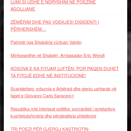
LUMI SI UDHË E NDRYSHIM NË POEZINË
AGOLLIANE
ZËMËRIM DHE PAS VDEKJES! DISIDENTI I
PËRHERSHËM…
Patriotë nga Shqipëria vizituan Vatrën
Mirëseardhje në Shqipëri, Ambasador Eric Wendt
KOSOVA E KA FITUAR LUFTËN, POR PAQEN DUHET
TA FITOJË EDHE NË INSTITUCIONE!
Scanderbeg, mburoja e Arbërisë dhe gjeniu ushtarak në
faqet e Giovanni Carlo Saraceni-t
Republika mbi interesat politike: sovraniteti i qytetarëve,
kushtetutshmëria dhe përgjegjësia shtetërore
TRI POEZI PËR GJERGJ KASTRIOTIN-