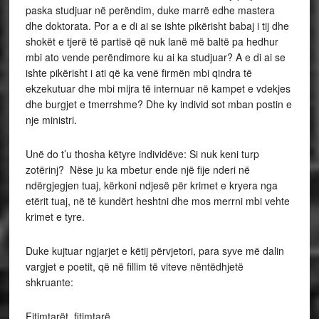
paska studjuar në perëndim, duke marrë edhe mastera
dhe doktorata. Por a e di ai se ishte pikërisht babaj i tij dhe
shokët e tjerë të partisë që nuk lanë më baltë pa hedhur
mbi ato vende perëndimore ku ai ka studjuar? A e di ai se
ishte pikërisht i ati që ka venë firmën mbi qindra të
ekzekutuar dhe mbi mijra të internuar në kampet e vdekjes
dhe burgjet e tmerrshme? Dhe ky individ sot mban postin e
nje ministri.
Unë do t’u thosha këtyre individëve: Si nuk keni turp
zotërinj? Nëse ju ka mbetur ende një fije nderi në
ndërgjegjen tuaj, kërkoni ndjesë për krimet e kryera nga
etërit tuaj, në të kundërt heshtni dhe mos merrni mbi vehte
krimet e tyre.
Duke kujtuar ngjarjet e këtij përvjetori, para syve më dalin
vargjet e poetit, që në fillim të viteve nëntëdhjetë
shkruante:
Fitimtarët, fitimtarë,