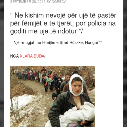
SEPTEMBER 28, 2015
BY
DGRECA
” Ne kishim nevojë për ujë të pastër
për fëmijët e te tjerët, por policia na
goditi me ujë të ndotur ”/
– Një refugjat me fëmijën e tij në Röszke, Hungari”/
NGA
KLARA BUDA
/