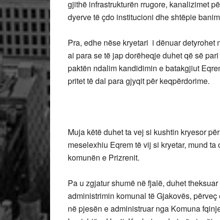
gjithë infrastrukturën rrugore, kanalizimet p
dyerve të çdo institucioni dhe shtëpie banim
Pra, edhe nëse kryetari i dënuar detyrohet 
ai para se të jap dorëheqje duhet që së par
paktën ndalim kandidimin e batakgjiut Eqrem 
pritet të dal para gjyqit për keqpërdorime.
Muja këtë duhet ta vej si kushtin kryesor p
meselexhiu Eqrem të vij si kryetar, mund ta 
komunën e Prizrenit.
Pa u zgjatur shumë në fjalë, duhet theksuar
administrimin komunal të Gjakovës, përveç 
në pjesën e administruar nga Komuna fqinje 