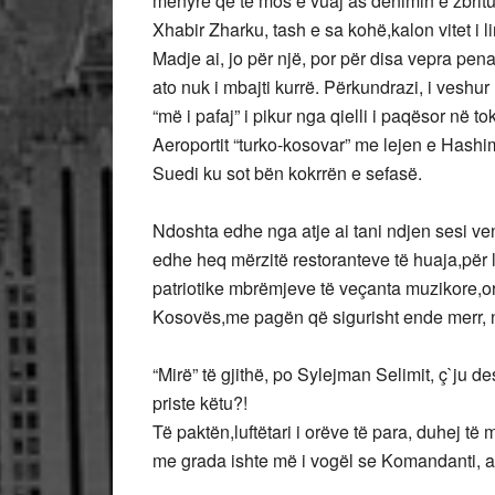
mënyrë që të mos e vuaj as dënimin e zbritu
Xhabir Zharku, tash e sa kohë,kalon vitet i 
Madje ai, jo për një, por për disa vepra pena
ato nuk i mbajti kurrë. Përkundrazi, i veshur
“më i pafaj” i pikur nga qielli i paqësor në to
Aeroportit “turko-kosovar” me lejen e Hashi
Suedi ku sot bën kokrrën e sefasë.
Ndoshta edhe nga atje ai tani ndjen sesi vend
edhe heq mërzitë restoranteve të huaja,për
patriotike mbrëmjeve të veçanta muzikore,o
Kosovës,me pagën që sigurisht ende merr, n
“Mirë” të gjithë, po Sylejman Selimit, ç`ju d
priste këtu?!
Të paktën,luftëtari i orëve të para, duhej të m
me grada ishte më i vogël se Komandanti, ap