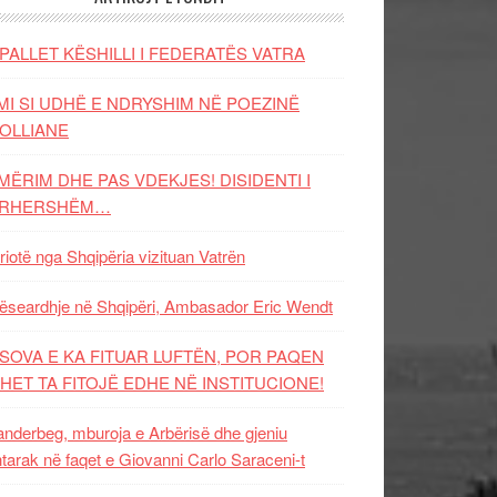
PALLET KËSHILLI I FEDERATËS VATRA
MI SI UDHË E NDRYSHIM NË POEZINË
OLLIANE
MËRIM DHE PAS VDEKJES! DISIDENTI I
ËRHERSHËM…
riotë nga Shqipëria vizituan Vatrën
ëseardhje në Shqipëri, Ambasador Eric Wendt
SOVA E KA FITUAR LUFTËN, POR PAQEN
HET TA FITOJË EDHE NË INSTITUCIONE!
nderbeg, mburoja e Arbërisë dhe gjeniu
tarak në faqet e Giovanni Carlo Saraceni-t