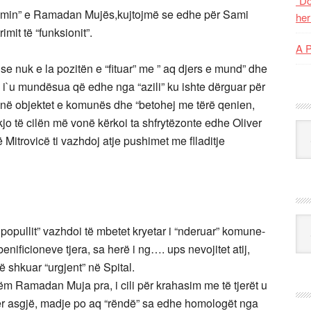
“Do
timin” e Ramadan Mujës,kujtojmë se edhe për Sami
her
mit të “funksionit”.
A 
 se nuk e la pozitën e “fituar” me ” aq djers e mund” dhe
ij i`u mundësua që edhe nga “azili” ku ishte dërguar për
në objektet e komunës dhe “betohej me tërë qenien,
 kjo të cilën më vonë kërkoi ta shfrytëzonte edhe Oliver
Kat
 Mitrovicë ti vazhdoj atje pushimet me flladitje
Ark
 popullit” vazhdoi të mbetet kryetar i “nderuar” komune-
enificioneve tjera, sa herë i ng…. ups nevojitet atij,
të shkuar “urgjent” në Spital.
ëm Ramadan Muja pra, i cili për krahasim me të tjerët u
ër asgjë, madje po aq “rëndë” sa edhe homologët nga