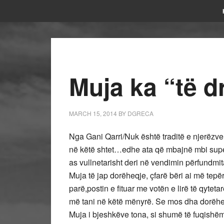
Muja ka “të d
MARCH 15, 2014
BY
DGRECA
Nga Gani Qarri/Nuk është traditë e njerëzve 
në këtë shtet…edhe ata që mbajnë mbi supe
as vullnetarisht deri në vendimin përfund
Muja të jap dorëheqje, çfarë bëri ai më tepër
parë,postin e fituar me votën e lirë të qytet
më tani në këtë mënyrë. Se mos dha dorëheq
Muja i bjeshkëve tona, si shumë të fuqishëm