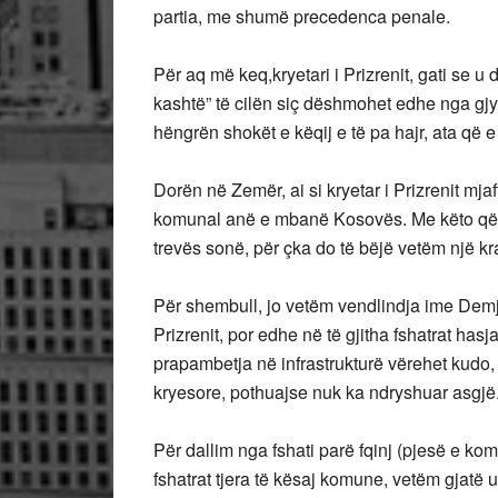
partia, me shumë precedenca penale.
Për aq më keq,kryetari i Prizrenit, gati se u
kashtë” të cilën siç dëshmohet edhe nga gjyk
hëngrën shokët e këqij e të pa hajr, ata që
Dorën në Zemër, ai si kryetar i Prizrenit mj
komunal anë e mbanë Kosovës. Me këto që p
trevës sonë, për çka do të bëjë vetëm një kr
Për shembull, jo vetëm vendlindja ime Demj
Prizrenit, por edhe në të gjitha fshatrat ha
prapambetja në infrastrukturë vërehet kudo, 
kryesore, pothuajse nuk ka ndryshuar asgjë
Për dallim nga fshati parë fqinj (pjesë e komun
fshatrat tjera të kësaj komune, vetëm gjatë