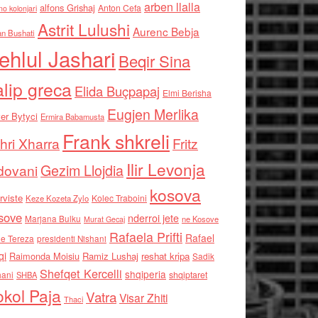
arben llalla
alfons Grishaj
Anton Cefa
no kolonjari
Astrit Lulushi
Aurenc Bebja
an Bushati
ehlul Jashari
Beqir Sina
alip greca
Elida Buçpapaj
Elmi Berisha
Eugjen Merlika
er Bytyci
Ermira Babamusta
Frank shkreli
hri Xharra
Fritz
Ilir Levonja
Gezim Llojdia
dovani
kosova
rviste
Kolec Traboini
Keze Kozeta Zylo
sove
nderroi jete
Marjana Bulku
ne Kosove
Murat Gecaj
Rafaela Prifti
Rafael
e Tereza
presidenti Nishani
qi
Raimonda Moisiu
Ramiz Lushaj
reshat kripa
Sadik
Shefqet Kercelli
shqiperia
hani
shqiptaret
SHBA
kol Paja
Vatra
Visar Zhiti
Thaci