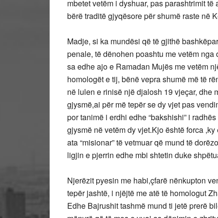
mbetet vetëm i dyshuar, pas parashtrimit të 
bërë traditë gjyqësore për shumë raste në
Madje, si ka mundësi që të gjithë bashkëpar
penale, të dënohen poashtu me vetëm nga dy-
sa edhe ajo e Ramadan Mujës me vetëm një 
homologët e tij, bënë vepra shumë më të rën
në lulen e rinisë një djalosh 19 vjeçar, dhe 
gjysmë,ai për më tepër se dy vjet pas vendi
por tanimë i erdhi edhe “bakshishi” i radhës 
gjysmë në vetëm dy vjet.Kjo është forca ,ky
ata “misionar” të vetmuar që mund të dorëzo
ligjin e pjerrin edhe mbi shtetin duke shpët
Njerëzit pyesin me habi,çfarë nënkupton ve
tepër jashtë, i njëjtë me atë të homologut Zh
Edhe Bajrushit tashmë mund ti jetë prerë bil