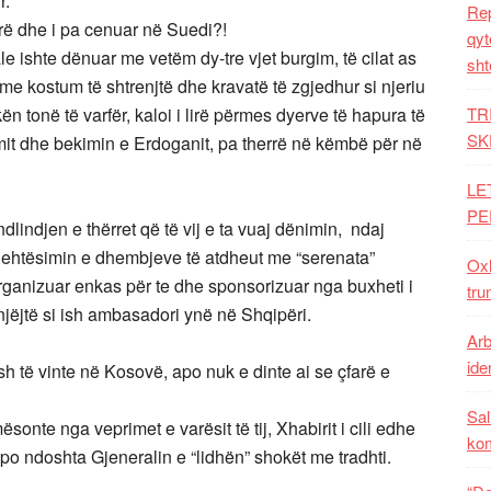
r.
Rep
lirë dhe i pa cenuar në Suedi?!
qyt
le ishte dënuar me vetëm dy-tre vjet burgim, të cilat as
sht
 me kostum të shtrenjtë dhe kravatë të zgjedhur si njeriu
kën tonë të varfër, kaloi i lirë përmes dyerve të hapura të
TR
SK
mit dhe bekimin e Erdoganit, pa therrë në këmbë për në
LE
PE
lindjen e thërret që të vij e ta vuaj dënimin, ndaj
 lehtësimin e dhembjeve të atdheut me “serenata”
Oxh
rganizuar enkas për te dhe sponsorizuar nga buxheti i
tru
jëjtë si ish ambasadori ynë në Shqipëri.
Arb
iden
esh të vinte në Kosovë, apo nuk e dinte ai se çfarë e
Sal
ësonte nga veprimet e varësit të tij, Xhabirit i cili edhe
ko
o ndoshta Gjeneralin e “lidhën” shokët me tradhti.