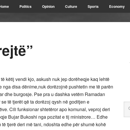
Home
Politics
Opinion
Culture
Sports
Economy
rejtë”
të këtij vendi kjo, askush nuk jep dorëheqje kaq lehtë
 nga disa dënime,nuk dorëzojnë pushtetin me të parën
mitar dhe burgosje. Pse pra u dashka vetëm Ramadan
 se të tjerët që ta dorëzoj qysh në goditjen e
arëve. Cili funksionar shtetëror apo komunal, veproj deri
je Bujar Bukoshi nga pozitat e tij ministrore… Edhe
 të tjerë deri më tani, ndoshta edhe për shumë kohë