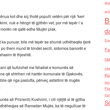
alba
asll
 dënua kot dhe siç thotë populli vetëm për një “kerr
B
imi, nuk e hëngri të gjithën vet, por më tepër i`a
 e morën në qafë edhe Mujën plak.
d
Env
aft ka punuar, bile më tepër se shumë udhëheqës tjerë
o them mund të bindet secili, sidomos banorët e
Fa
ahasim të thjeshtë.
ra
ani që kufizohet me fshatrat e komunës së
Inte
sjane që shtrihen në hartën komunale të Gjakovës,
Ko
bile që nga paslufta, përveç asfaltimi të rrugës
Nen
.
Flo
Els
ës së Prizrenit) Kushnini, i cili njëjtë si të gjitha
So
 udhëheqjes së Ramadan Mujës, ka të rregulluar të