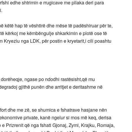
ërfshi edhe shtrimin e rrugicave me pllaka deri para
i.
në këtë hap të vështirë dhe mëse të padëshiruar për te,
i të kërkoj me këmbëngulje shkarkimin e plotë ose të
Kryeziu nga LDK, për postin e kryetarit,i cili poashtu
ër dorëheqje, ngase po ndodhi rastësisht,që mu
degradoj gjithë punën dhe arritjet e deritashme në
 fort dhe me zë, se shumica e fshatrave hasjane nën
ekonomive private, kanë ngelur si mos më keq, derisa
e Prizrenit që nga fshati Gjonaj, Zymi, Krajku, Romaja,