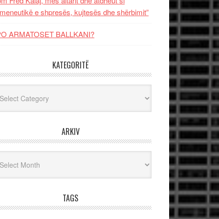
m Fred Kalaj, mes altarit dhe atdheut si
meneutikë e shpresës, kujtesës dhe shërbimit”
PO ARMATOSET BALLKANI?
KATEGORITË
egoritë
ARKIV
iv
TAGS