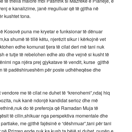
ë të thella malore mbi Pashtrik si Mazrekë e Planejë, e
rrenj e kanalizime, janë rregulluar që të gjitha në
 kushtet tona.
 në Kosovë puna me kryetar e funksionar të dënuar
ka shumë të tillë këtu, njerëzit sikur i kërkojnë vet
ektohen edhe komunat tjera të cilat deri më tani nuk
ash e tutje të rebelohen edhe ato dhe vejnë si kusht të
imi nga njëra prej gjykatave të vendit, kurse gjithë
llen të padëshirueshëm për poste udhëheqëse dhe
vendore me të cilat ne duhet të “krenohemi”,ndaj hiq
opozita, nuk kanë ndonjë kandidat serioz dhe më
ethinë,nuk do të preferoja që Ramadan Muja të
ësit të cilin,shikuar nga perspektiva momentale dhe
partiake, me gjithë fajësinë e “dëshmuar”,tani për tani
,në Prizren ende nuk ka kush ta bëjë si duhet, punën e