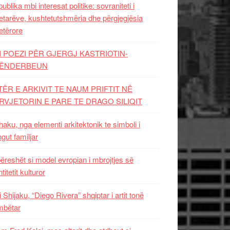
ublika mbi interesat politike: sovraniteti i
etarëve, kushtetutshmëria dhe përgjegjësia
etërore
I POEZI PËR GJERGJ KASTRIOTIN-
ËNDERBEUN
TËR E ARKIVIT TE NAUM PRIFTIT NË
RVJETORIN E PARE TE DRAGO SILIQIT
aku, nga elementi arkitektonik te simboli i
ngut familjar
ëreshët si model evropian i mbrojtjes së
titetit kulturor
i Shijaku, “Diego Rivera” shqiptar i artit tonë
mbëtar