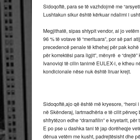
Sidoqoftë, para se të vazhdojmë me “arsye
Lushtakun sikur është kërkuar ndalimi i ushtri
Megjithatë, sipas shtypit vendor, ai jo vetëm
96 % të votave të “merituara”, por së pari at
precedencë penale të kthehej për pak kohë 
për korrektësi para ligjit”, mënyrë e “drejtë”
Ivanoviqi të cilin tanimë EULEX-i, e ktheu në
kondicionale nëse nuk është liruar krejt.
Sidoqoftë,ajo që është më kryesore, “heroi i
në Skënderaj, lartmadhëria e të cilit përveç b
shfrytëzon edhe “dramafilin” e kryetarit, për 
E po pse u dashka tani të jap dorëheqje vet
dënua vetëm me kusht, padrejtësisht dhe p