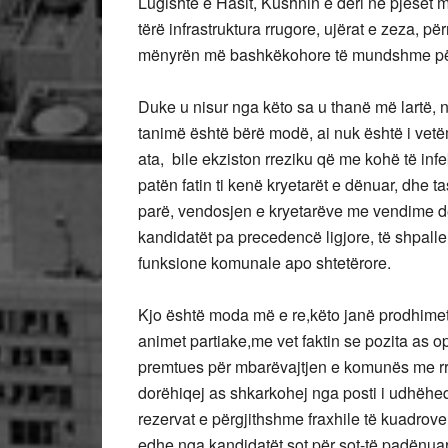
Lugishtë e Hasit, Kushnin e deri në pjesët m
tërë infrastruktura rrugore, ujërat e zeza, pë
mënyrën më bashkëkohore të mundshme për
Duke u nisur nga këto sa u thanë më lartë,
tanimë është bërë modë, ai nuk është i vetëm,
ata, bile ekziston rreziku që me kohë të inf
patën fatin ti kenë kryetarët e dënuar, dhe t
parë, vendosjen e kryetarëve me vendime dën
kandidatët pa precedencë ligjore, të shpa
funksione komunale apo shtetërore.
Kjo është moda më e re,këto janë prodhimet 
animet partiake,me vet faktin se pozita as 
premtues për mbarëvajtjen e komunës me rr
dorëhiqej as shkarkohej nga posti i udhëheq
rezervat e përgjithshme fraxhile të kuadrove 
edhe nga kandidatët sot për sot-të padënuar