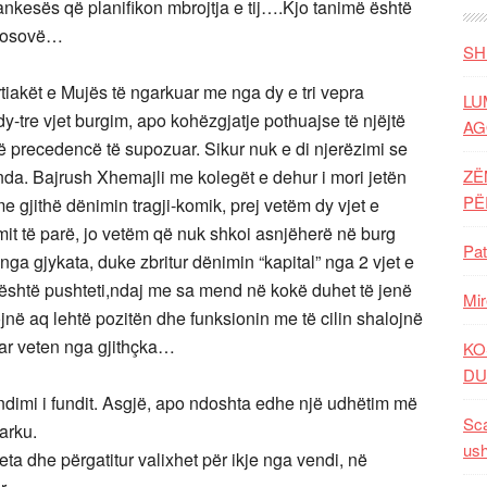
ankesës që planifikon mbrojtja e tij….Kjo tanimë është
 Kosovë…
SH
tiakët e Mujës të ngarkuar me nga dy e tri vepra
LU
tre vjet burgim, apo kohëzgjatje pothuajse të njëjtë
AG
precedencë të supozuar. Sikur nuk e di njerëzimi se
da. Bajrush Xhemajli me kolegët e dehur i mori jetën
ZË
P
me gjithë dënimin tragji-komik, prej vetëm dy vjet e
mit të parë, jo vetëm që nuk shkoi asnjëherë në burg
Pat
nga gjykata, duke zbritur dënimin “kapital” nga 2 vjet e
 është pushteti,ndaj me sa mend në kokë duhet të jenë
Mir
jnë aq lehtë pozitën dhe funksionin me të cilin shalojnë
uar veten nga gjithçka…
KO
DU
ndimi i fundit. Asgjë, apo ndoshta edhe një udhëtim më
Sca
arku.
ush
eta dhe përgatitur valixhet për ikje nga vendi, në