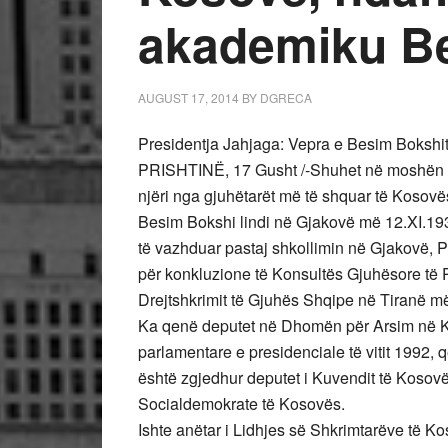
akademiku B
AUGUST 17, 2014
BY
DGRECA
Presidentja Jahjaga: Vepra e Besim Bokshit 
PRISHTINË, 17 Gusht /-Shuhet në moshën 8
njëri nga gjuhëtarët më të shquar të Kosovë
Besim Bokshi lindi në Gjakovë më 12.XI.1930.
të vazhduar pastaj shkollimin në Gjakovë, P
për konkluzione të Konsultës Gjuhësore të 
Drejtshkrimit të Gjuhës Shqipe në Tiranë m
Ka qenë deputet në Dhomën për Arsim në K
parlamentare e presidenciale të vitit 1992, q
është zgjedhur deputet i Kuvendit të Kosovës
Socialdemokrate të Kosovës.
Ishte anëtar i Lidhjes së Shkrimtarëve të 