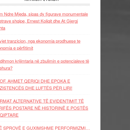
 Ndre Mjeda, sipas dy figurave monumentale
letrave shqipe, Ernest Koliqit dhe At Gjergj
hta
vjet tranzicion, nga ekonomia prodhuese te
nomia e përfitimit
dihmon krijimtaria në zbulimin e potencialeve të
ehura?
OF. AHMET QERIQI DHE EPOKA E
ZISTENCЁS DHE LUFTЁS PЁR LIRI!
RMAT ALTERNATIVE TË EVIDENTIMIT TË
RIFËS POSTARE NË HISTORINË E POSTËS
QIPTARE
Ë SPROVË E GUXIMSHME PERFORMIZMI…