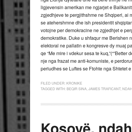
ligjevensin amerikan me ngjarjet e Ballkanit.
zgjedhjeve te pergjithshme ne Shqiperi, ai m
se atehershmne dhe ish presidentit shqiptar 
votojne per demokracine ne zgjedhjet e pergj
demokratike. Duke u shfaqur me Berishen ne 
elektoral ne pallatin e kongresve dy muaj p
qe “Me mire i vdekur sesa te kuq,”(“”Better d
nje nga frazat me anti-komuniste, e perdoru
periudhes se Luftes se Ftohte nga Shtetet 
FILED UNDER:
KRONIKE
TAGGED WITH:
BEQIR SINA
,
JAMES TRAFICANT
,
NDAH
Kosovë, ndahe