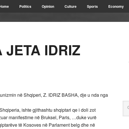
Home
Politics
Opinion
Culture
Sports
Economy
JETA IDRIZ
munizmin në Shqiperi, Z. IDRIZ BASHA, dje u nda nga
iperia, ishte gjithashtu shqiptari qe i doli zot
uar manifestime në Bruksel, Paris, …duke vurë
shqiptarëve të Kosoves në Parlament belg dhe në