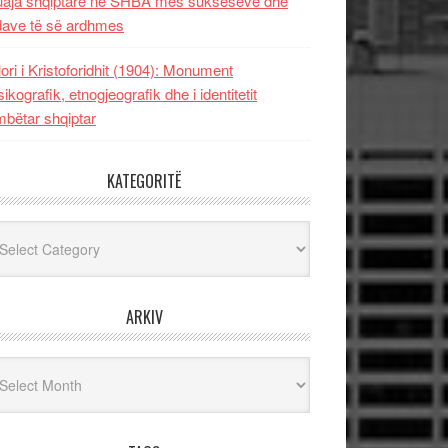
uaja shqiptare në SHBA mes sukseseve dhe
dave të së ardhmes
lori i Kristoforidhit (1904): Monument
sikografik, etnogjeografik dhe i identitetit
bëtar shqiptar
KATEGORITË
egoritë
ARKIV
iv