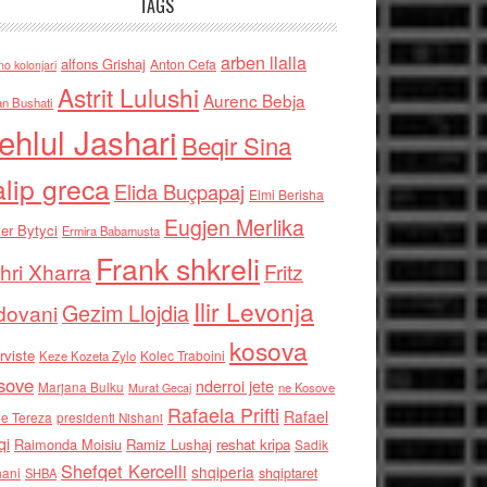
TAGS
arben llalla
alfons Grishaj
Anton Cefa
no kolonjari
Astrit Lulushi
Aurenc Bebja
an Bushati
ehlul Jashari
Beqir Sina
alip greca
Elida Buçpapaj
Elmi Berisha
Eugjen Merlika
er Bytyci
Ermira Babamusta
Frank shkreli
hri Xharra
Fritz
Ilir Levonja
Gezim Llojdia
dovani
kosova
rviste
Kolec Traboini
Keze Kozeta Zylo
sove
nderroi jete
Marjana Bulku
ne Kosove
Murat Gecaj
Rafaela Prifti
Rafael
e Tereza
presidenti Nishani
qi
Raimonda Moisiu
Ramiz Lushaj
reshat kripa
Sadik
Shefqet Kercelli
shqiperia
hani
shqiptaret
SHBA