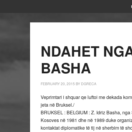
NDAHET NGA 
BASHA
FEBRUARY 20, 2015
BY
DGRECA
Veprimtari i shquar qe luftoi me dekada ko
jeta në Bruksel./
BRUKSEL : BELGIUM : Z. Idriz Basha, nga Shq
Kosoves në 1981 dhe në 1989 duke organiz
kontaktat diplomatike të tij në sherbim të 