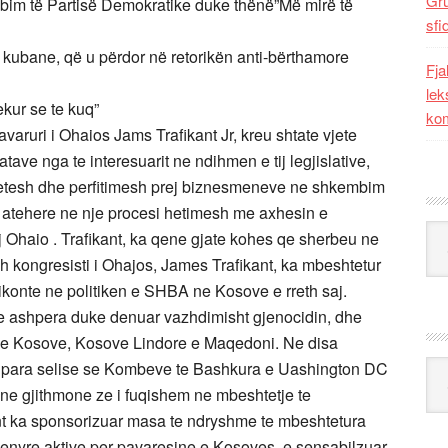
Gr
tubim të Partisë Demokratike duke thënë”Më mirë të
sfi
e kubane, që u përdor në retorikën anti-bërthamore
Fja
lek
ekur se te kuq”
kom
aruri i Ohaios Jams Trafikant Jr, kreu shtate vjete
ave nga te interesuarit ne ndihmen e tij legjislative,
hfetesh dhe perfitimesh prej biznesmeneve ne shkembim
oi atehere ne nje procesi hetimesh me axhesin e
Kat
tij Ohaio . Trafikant, ka qene gjate kohes qe sherbeu ne
sh kongresisti i Ohajos, James Trafikant, ka mbeshtetur
ikonte ne politiken e SHBA ne Kosove e rreth saj.
e te ashpera duke denuar vazhdimisht gjenocidin, dhe
e ne Kosove, Kosove Lindore e Maqedoni. Ne disa
k para selise se Kombeve te Bashkura e Uashington DC
Ark
ene gjithmone ze i fuqishem ne mbeshtetje te
ant ka sponsorizuar masa te ndryshme te mbeshtetura
menyre aktive per pavaresine e Kosoves, e sensabilzuar