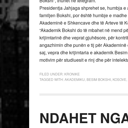
Bokshi”, thuhet në telegram.
Presidentja Jahjaga shprehet se, humbja e
familjen Bokshi, por është humbje e madhe 
Akademinë e Shkencave dhe të Arteve të Ko
“Akademik Bokshi do të mbahet në mend për
krijimtarinë dhe veprat gjuhësore, për kontr
angazhimin dhe punën e tij për Akademinë 
saj, vepra dhe krijimtaria e akademik Besim
motivim për studiuesit e rinj dhe për intelek
FILED UNDER:
KRONIKE
TAGGED WITH:
AKADEMIKU
,
BESIM BOKSHI
,
KOSOVE
,
NDAHET NGA