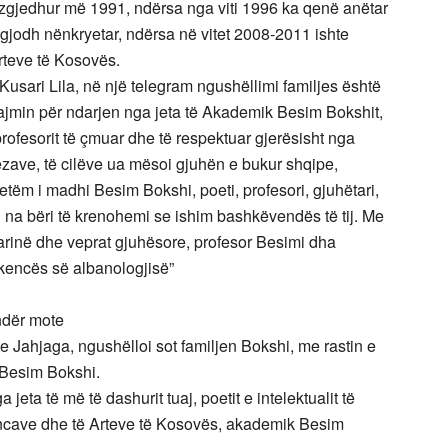
zgjedhur më 1991, ndërsa nga viti 1996 ka qenë anëtar
 zgjodh nënkryetar, ndërsa në vitet 2008-2011 ishte
rteve të Kosovës.
sari Lila, në një telegram ngushëllimi familjes është
lajmin për ndarjen nga jeta të Akademik Besim Bokshit,
e profesorit të çmuar dhe të respektuar gjerësisht nga
zave, të cilëve ua mësoi gjuhën e bukur shqipe,
 vetëm i madhi Besim Bokshi, poeti, profesori, gjuhëtari,
 na bëri të krenohemi se ishim bashkëvendës të tij. Me
tarinë dhe veprat gjuhësore, profesor Besimi dha
hkencës së albanologjisë”
ndër mote
e Jahjaga, ngushëlloi sot familjen Bokshi, me rastin e
 Besim Bokshi.
ta të më të dashurit tuaj, poetit e intelektualit të
encave dhe të Arteve të Kosovës, akademik Besim