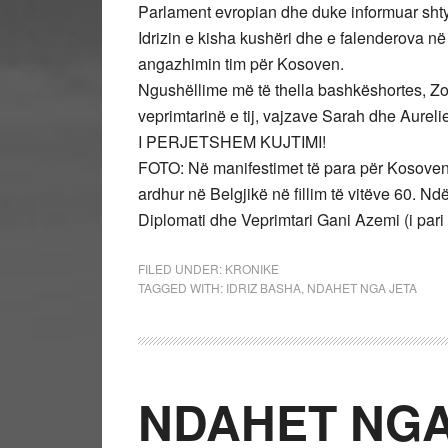
Parlament evropian dhe duke informuar shty
Idrizin e kisha kushëri dhe e falenderova në 
angazhimin tim për Kosoven.
Ngushëllime më të thella bashkëshortes, Z
veprimtarinë e tij, vajzave Sarah dhe Aurelie,
I PERJETSHEM KUJTIMI!
FOTO: Në manifestimet të para për Kosoven 
ardhur në Belgjikë në fillim të vitëve 60. N
Diplomati dhe Veprimtari Gani Azemi (i pari 
FILED UNDER:
KRONIKE
TAGGED WITH:
IDRIZ BASHA
,
NDAHET NGA JETA
NDAHET NG