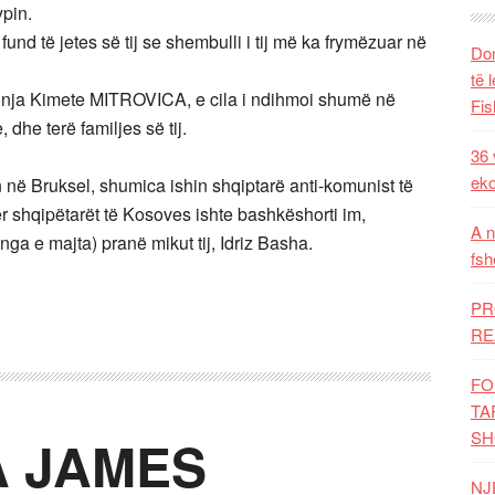
pin.
fund të jetes së tij se shembulli i tij më ka frymëzuar në
Dom
të 
onja Kimete MITROVICA, e cila i ndihmoi shumë në
Fis
 dhe terë familjes së tij.
36 
eko
në Bruksel, shumica ishin shqiptarë anti-komunist të
dër shqipëtarët të Kosoves ishte bashkëshorti im,
A n
nga e majta) pranë mikut tij, Idriz Basha.
fsh
PR
RE
FO
TA
SH
A JAMES
NJ