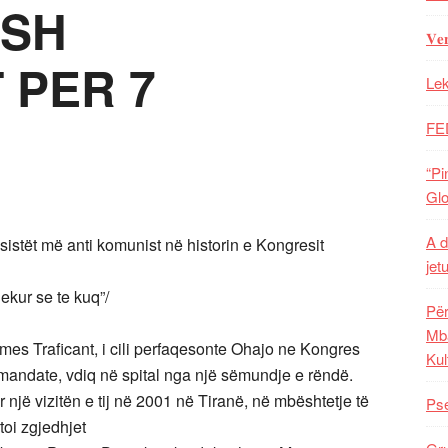
ISH
𝐕𝐞
 PER 7
Lek
FE
“Pi
Glo
A d
stët më anti komunist në historin e Kongresit
jet
ekur se te kuq”/
Për
Mba
 Traficant, i cili perfaqesonte Ohajo ne Kongres
Kul
te mandate, vdiq në spital nga një sëmundje e rëndë.
r një vizitën e tij në 2001 në Tiranë, në mbështetje të
Pse
toi zgjedhjet