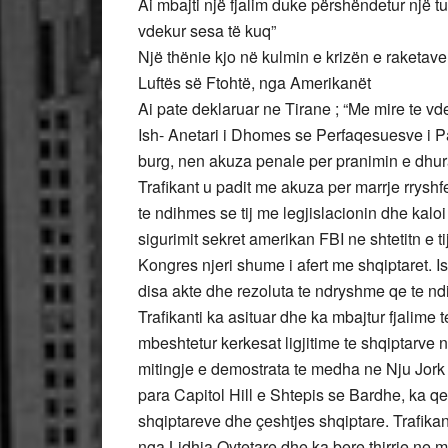
Ai mbajti një fjalim duke përshëndetur një 
vdekur sesa të kuq”
Një thënie kjo në kulmin e krizën e raketav
Luftës së Ftohtë, nga Amerikanët
Ai pate deklaruar ne Tirane ; “Me mire te vd
Ish- Anetari i Dhomes se Perfaqesuesve i Pav
burg, nen akuza penale per pranimin e dhurat
Trafikant u padit me akuza per marrje rrys
te ndihmes se tij me legjislacionin dhe kal
sigurimit sekret amerikan FBI ne shtetitn e 
Kongres njeri shume i afert me shqiptaret. I
disa akte dhe rezoluta te ndryshme qe te nd
Trafikanti ka asituar dhe ka mbajtur fjalim
mbeshtetur kerkesat ligjitime te shqiptarv
mitingje e demostrata te medha ne Nju Jor
para Capitol Hill e Shtepis se Bardhe, ka q
shqiptareve dhe çeshtjes shqiptare. Trafik
nga Lidhja Qytetare dhe ka bere thirrje ne 