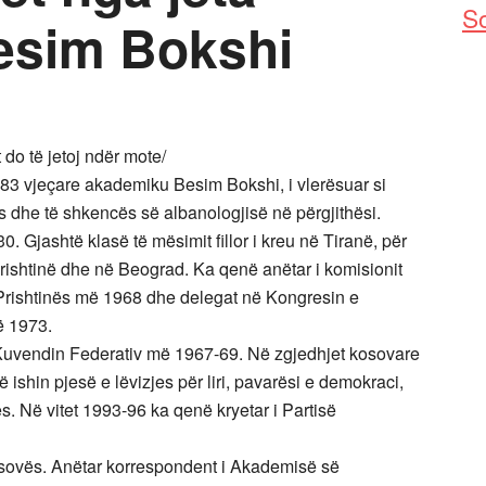
So
esim Bokshi
do të jetoj ndër mote/
3 vjeçare akademiku Besim Bokshi, i vlerësuar si
s dhe të shkencës së albanologjisë në përgjithësi.
 Gjashtë klasë të mësimit fillor i kreu në Tiranë, për
rishtinë dhe në Beograd. Ka qenë anëtar i komisionit
Prishtinës më 1968 dhe delegat në Kongresin e
ë 1973.
uvendin Federativ më 1967-69. Në zgjedhjet kosovare
ë ishin pjesë e lëvizjes për liri, pavarësi e demokraci,
. Në vitet 1993-96 ka qenë kryetar i Partisë
Kosovës. Anëtar korrespondent i Akademisë së