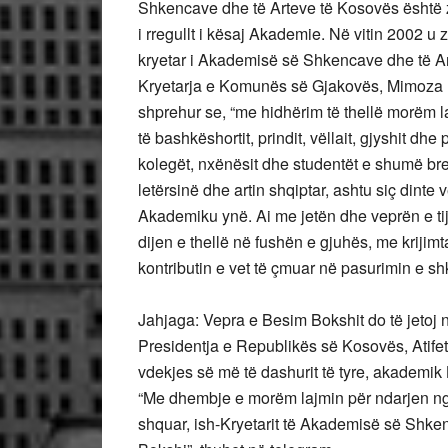
Shkencave dhe të Arteve të Kosovës është 
i rregullt i kësaj Akademie. Në vitin 2002 u
kryetar i Akademisë së Shkencave dhe të A
Kryetarja e Komunës së Gjakovës, Mimoza Ku
shprehur se, “me hidhërim të thellë morëm 
të bashkëshortit, prindit, vëllait, gjyshit dh
kolegët, nxënësit dhe studentët e shumë bre
letërsinë dhe artin shqiptar, ashtu siç dinte
Akademiku ynë. Ai me jetën dhe veprën e tij
dijen e thellë në fushën e gjuhës, me krijim
kontributin e vet të çmuar në pasurimin e s
Jahjaga: Vepra e Besim Bokshit do të jetoj 
Presidentja e Republikës së Kosovës, Atifet
vdekjes së më të dashurit të tyre, akademik
“Me dhembje e morëm lajmin për ndarjen nga je
shquar, ish-Kryetarit të Akademisë së Shk