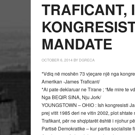
TRAFICANT, 
KONGRESIST
MANDATE
OCTOBER 6, 2014
BY
DGRECA
*Vdiq në moshën 73 vjeçare një nga kongresi
Amerikan -James Traficant/
*Ai pate deklaruar ne Tirane ; “Me mire te vd
Nga BEQIR SINA, Nju Jork/
YOUNGSTOWN – OHIO : Ish kongresisti James
prej vitit 1985 deri ne vitin 2002, plot shta
Trafikant, për ne shqiptarët është i njohur pë
Partisë Demokratike – kur partia socialiste fi