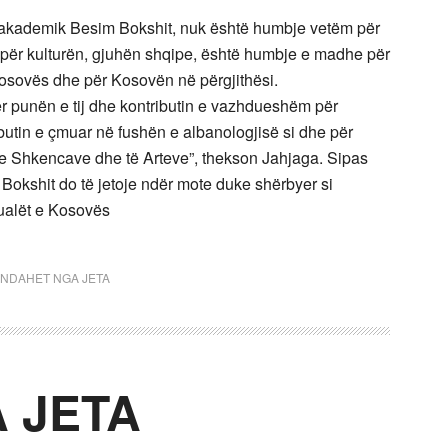
 akademik Besim Bokshit, nuk është humbje vetëm për
për kulturën, gjuhën shqipe, është humbje e madhe për
sovës dhe për Kosovën në përgjithësi.
 punën e tij dhe kontributin e vazhdueshëm për
ibutin e çmuar në fushën e albanologjisë si dhe për
e Shkencave dhe të Arteve”, thekson Jahjaga. Sipas
 Bokshit do të jetoje ndër mote duke shërbyer si
tualët e Kosovës
NDAHET NGA JETA
 JETA