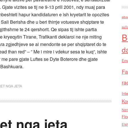
 Gjate vizites se tij ne 9-13 prill 2001, ndy muaj para
beshteti hapur kandidaturen e ish kryetarit te opozites
alba
Sali Berisha dhe u beri thirrje votuesve shqiptare te
asll
ithshme te 24 qershorit. Qe sipas tij ishte partia
B
kryeqytin Tirane, Trafikanti deklaroi ne nje miting
ara zgjedhjeve se ai mendonte se per shqiptaret do te
d
ead than red” – ” Me i mire i vdekur sesa te kuq”, ishte
r me pare gjate Luftes se Dyte Boterore dhe gjate
Env
e Bashkuara.
Fa
ra
ET NGA JETA
Inte
Ko
Nen
Flo
t nga jeta
Els