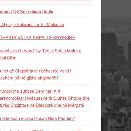
𝐝𝐢𝐦𝐞𝐭 𝐐𝐞̈ 𝐍𝐝𝐫𝐲𝐬𝐡𝐮𝐚𝐧 𝐁𝐨𝐭𝐞̈𝐧
 Gjolaj – kalorësi fisnik i Malësisë
DERATA VATRA SHPALLË KRYESINË
nocchio’s Harvard” by Tertini Set to Make a
bal Slice
uhet që Shqipëria të ribëhet një vend i
ueshëm për të gjithë shqiptarët?
fundoi me sukses Seminari XIX
rëkombëtar i Mësuesve të Gjuhës Shqipe dhe
turës Shqiptare në Diasporë dhe në Mërgatë
 dhe kush e vrau Hasan Riza Pashën?