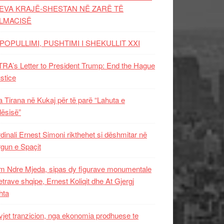
EVA KRAJË-SHESTAN NË ZARË TË
LMACISË
POPULLIMI, PUSHTIMI I SHEKULLIT XXI
RA’s Letter to President Trump: End the Hague
ustice
 Tirana në Kukaj për të parë “Lahuta e
ësisë”
dinali Ernest Simoni rikthehet si dëshmitar në
gun e Spaçit
 Ndre Mjeda, sipas dy figurave monumentale
letrave shqipe, Ernest Koliqit dhe At Gjergj
hta
vjet tranzicion, nga ekonomia prodhuese te