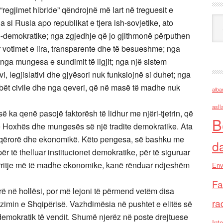
 “regjimet hibride” qëndrojnë më lart në treguesit e
Ark
la si Rusia apo republikat e tjera ish-sovjetike, ato
ë-demokratike; nga zgjedhje që jo gjithmonë përputhen
 votimet e lira, transparente dhe të besueshme; nga
ga mungesa e sundimit të ligjit; nga një sistem
vi, legjislativi dhe gjyësori nuk funksiojnë si duhet; nga
obët civile dhe nga qeveri, që në masë të madhe nuk
alba
asll
së ka qenë pasojë faktorësh të lidhur me njëri-tjetrin, që
B
t të Hoxhës dhe mungesës së një tradite demokratike. Ata
shoqërorë dhe ekonomikë. Këto pengesa, së bashku me
d
ër të thelluar institucionet demokratike, për të siguruar
ë rritje më të madhe ekonomike, kanë rënduar ndjeshëm
Env
Fa
rë në hollësi, por më lejoni të përmend vetëm disa
ra
zimin e Shqipërisë. Vazhdimësia në pushtet e elitës së
 demokratik të vendit. Shumë njerëz në poste drejtuese
Inte