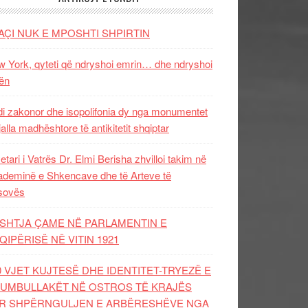
AÇI NUK E MPOSHTI SHPIRTIN
 York, qyteti që ndryshoi emrin… dhe ndryshoi
ën
i zakonor dhe isopolifonia dy nga monumentet
jalla madhështore të antikitetit shqiptar
etari i Vatrës Dr. Elmi Berisha zhvilloi takim në
deminë e Shkencave dhe të Arteve të
sovës
SHTJA ÇAME NË PARLAMENTIN E
QIPËRISË NË VITIN 1921
0 VJET KUJTESË DHE IDENTITET-TRYEZË E
UMBULLAKËT NË OSTROS TË KRAJËS
R SHPËRNGULJEN E ARBËRESHËVE NGA