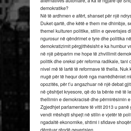
alternatives autoritare, a ka të ngjarë që S
demokratike?
Në të ardhmen e afërt, shanset për një ndrys
Duket qartë, dhe këtë e them me dhimbje, s
themel kulturen politike, stilin e qeverisjes d
ngurosur në qëndrimet e tyre dhe politika në
demokratizimit përgjithësisht e ka humbur vr
në një përparim me hope të zhvillimit demokr
politik dhe oreksi për reforma radikale, tani
nivel më të lartë të reformave të thella. Nu
rrugë për të hequr dorë nga marrëdhëniet m
opozitës, për t’u angazhuar në një debat gji
në çështjet kryesore, që do ta bënte më të l
thellimin e demokracisë dhe përmirësimin e 
Zgjedhjet parlamentare të vitit 2013 u panë 
vendi rrëshqiti shpejt në stilin e vjetër të polit
ngadaltë ekonomike, shtimi i sfidave shoqër
dëmtuar rëndë qeverisjen.