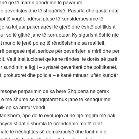
ikanë që të marrin qendrime të pavarura.
t e qeverisjes dhe të shoqërisë. Pasuria dhe qasja ndaj
rupi të vogël, ndërsa pjesë të konsiderueshme të
je ka krijuar pakënaqësi të gjerë dhe është politikisht
r se të gjithë janë të korruptuar. Ky sigurisht është një
t mund të jenë po aq të rëndësishme sa realiteti.
bërë pengesë mjaft serioze për qeverisjen e mirë dhe për
it. Vetë institucionet që kanë rëndësi të dorës së parë
r sundimin e ligjit – zyrtarët qeveritarë dhe politikanët,
rët, prokurorët dhe policia – e kanë minuar luftën kundër
rrësojnë përparimin që ka bërë Shqipëria në çerek
një e më shumë se shqiptarët nuk janë të kënaqur me
k që ka arritur vendi.
i tanishëm, apo do të evoluojë ai në një regjim më pak
ysh sfidat e shumta të brendshme me të cilat
onale të rrëshqitjes së demokracisë dhe forcimin e