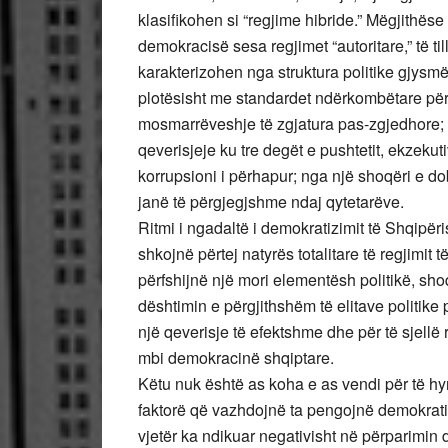
klasifikohen si “regjime hibride.” Mëgjithëse
demokracisë sesa regjimet “autoritare,” të til
karakterizohen nga struktura politike gjysm
plotësisht me standardet ndërkombëtare për
mosmarrëveshje të zgjatura pas-zgjedhore; n
qeverisjeje ku tre degët e pushtetit, ekzekuti
korrupsioni i përhapur; nga një shoqëri e d
janë të përgjegjshme ndaj qytetarëve.
Ritmi i ngadaltë i demokratizimit të Shqipëri
shkojnë përtej natyrës totalitare të regjimi
përfshijnë një mori elementësh politikë, 
dështimin e përgjithshëm të elitave politike p
një qeverisje të efektshme dhe për të sjell
mbi demokracinë shqiptare.
Këtu nuk është as koha e as vendi për të hy
faktorë që vazhdojnë ta pengojnë demokrati
vjetër ka ndikuar negativisht në përparimin