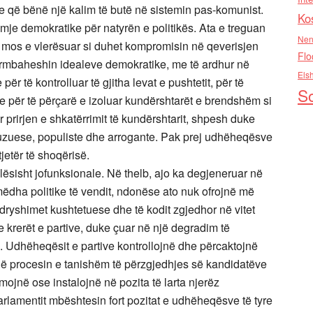
 që bënë një kalim të butë në sistemin pas-komunist.
Ko
mje demokratike për natyrën e politikës. Ata e treguan
Nen
të mos e vlerësuar si duhet kompromisin në qeverisjen
Flo
ërmbaheshin idealeve demokratike, me të ardhur në
Els
ër të kontrolluar të gjitha levat e pushtetit, për të
So
 për të përçarë e izoluar kundërshtarët e brendshëm si
 prirjen e shkatërrimit të kundërshtarit, shpesh duke
akuzuese, populiste dhe arrogante. Pak prej udhëheqësve
jetër të shoqërisë.
llësisht jofunksionale. Në thelb, ajo ka degjeneruar në
 mëdha politike të vendit, ndonëse ato nuk ofrojnë më
Ndryshimet kushtetuese dhe të kodit zgjedhor në vitet
 krerët e partive, duke çuar në një degradim të
 Udhëheqësit e partive kontrollojnë dhe përcaktojnë
ë procesin e tanishëm të përzgjedhjes së kandidatëve
mojnë ose instalojnë në pozita të larta njerëz
arlamentit mbështesin fort pozitat e udhëheqësve të tyre