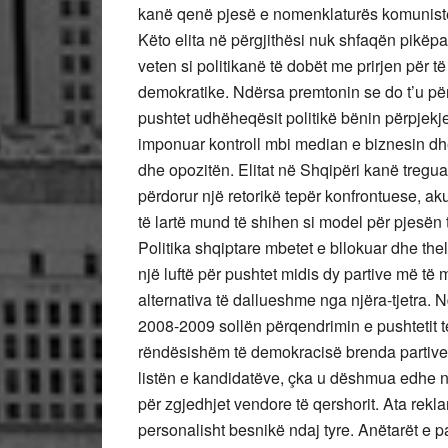
kanë qenë pjesë e nomenklaturës komuniste
Këto elita në përgjithësi nuk shfaqën pikëpa
veten si politikanë të dobët me prirjen për 
demokratike. Ndërsa premtonin se do t’u p
pushtet udhëheqësit politikë bënin përpjekje p
imponuar kontroll mbi median e biznesin dhe
dhe opozitën. Elitat në Shqipëri kanë treguar
përdorur një retorikë tepër konfrontuese, 
të lartë mund të shihen si model për pjesën t
Politika shqiptare mbetet e bllokuar dhe the
një luftë për pushtet midis dy partive më të
alternativa të dallueshme nga njëra-tjetra. 
2008-2009 sollën përqendrimin e pushtetit te
rëndësishëm të demokracisë brenda partive.
listën e kandidatëve, çka u dëshmua edhe n
për zgjedhjet vendore të qershorit. Ata rekla
personalisht besnikë ndaj tyre. Anëtarët e p