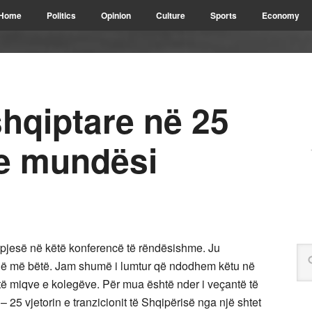
Home
Politics
Opinion
Culture
Sports
Economy
hqiptare në 25
he mundësi
 pjesë në këtë konferencë të rëndësishme. Ju
r që më bëtë. Jam shumë i lumtur që ndodhem këtu në
të miqve e kolegëve. Për mua është nder i veçantë të
 25 vjetorin e tranzicionit të Shqipërisë nga një shtet