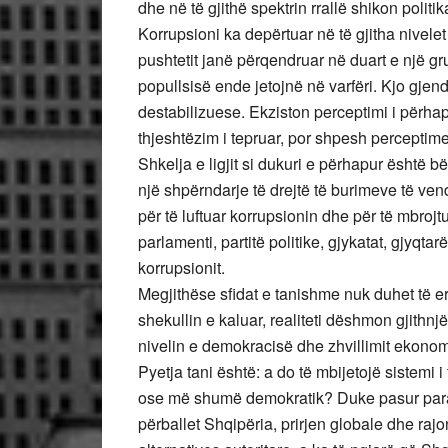
dhe në të gjithë spektrin rrallë shikon polit
Korrupsioni ka depërtuar në të gjitha nivele
pushtetit janë përqendruar në duart e një g
popullsisë ende jetojnë në varfëri. Kjo gjend
destabilizuese. Ekziston perceptimi i përhapu
thjeshtëzim i tepruar, por shpesh perceptime
Shkelja e ligjit si dukuri e përhapur është 
një shpërndarje të drejtë të burimeve të vend
për të luftuar korrupsionin dhe për të mbrojtu
parlamenti, partitë politike, gjykatat, gjyqta
korrupsionit.
Megjithëse sfidat e tanishme nuk duhet të e
shekullin e kaluar, realiteti dëshmon gjith
nivelin e demokracisë dhe zhvillimit ekonomi
Pyetja tani është: a do të mbijetojë sistemi 
ose më shumë demokratik? Duke pasur paras
përballet Shqipëria, prirjen globale dhe raj