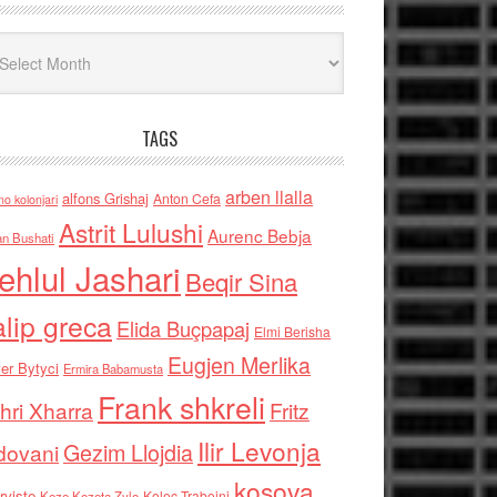
iv
TAGS
arben llalla
alfons Grishaj
Anton Cefa
no kolonjari
Astrit Lulushi
Aurenc Bebja
an Bushati
ehlul Jashari
Beqir Sina
alip greca
Elida Buçpapaj
Elmi Berisha
Eugjen Merlika
er Bytyci
Ermira Babamusta
Frank shkreli
hri Xharra
Fritz
Ilir Levonja
Gezim Llojdia
dovani
kosova
rviste
Kolec Traboini
Keze Kozeta Zylo