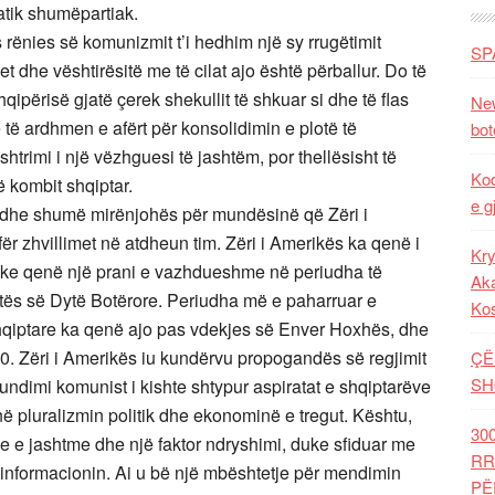
ratik shumëpartiak.
rënies së komunizmit t’i hedhim një sy rrugëtimit
SP
t dhe vështirësitë me të cilat ajo është përballur. Do të
qipërisë gjatë çerek shekullit të shkuar si dhe të flas
New
ë të ardhmen e afërt për konsolidimin e plotë të
bot
rimi i një vëzhguesi të jashtëm, por thellësisht të
Kod
ë kombit shqiptar.
e g
t dhe shumë mirënjohës për mundësinë që Zëri i
r zhvillimet në atdheun tim. Zëri i Amerikës ka qenë i
Kry
duke qenë një prani e vazhdueshme në periudha të
Aka
ftës së Dytë Botërore. Periudha më e paharruar e
Ko
shqiptare ka qenë ajo pas vdekjes së Enver Hoxhës, dhe
990. Zëri i Amerikës iu kundërvu propogandës së regjimit
ÇË
SH
sundimi komunist i kishte shtypur aspiratat e shqiptarëve
ë pluralizmin politik dhe ekonominë e tregut. Kështu,
30
se e jashtme dhe një faktor ndryshimi, duke sfiduar me
RR
 informacionin. Ai u bë një mbështetje për mendimin
PË