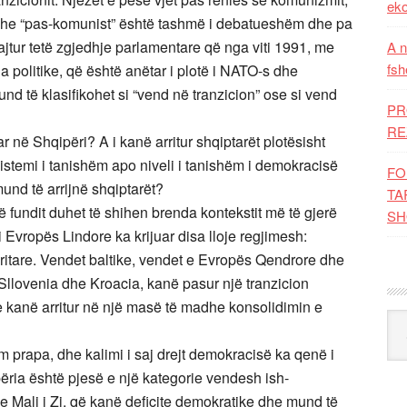
eko
 dhe “pas-komunist” është tashmë i debatueshëm dhe pa
bajtur tetë zgjedhje parlamentare që nga viti 1991, me
A n
fsh
 politike, që është anëtar i plotë i NATO-s dhe
d të klasifikohet si “vend në tranzicion” ose si vend
PR
RE
uar në Shqipëri? A i kanë arritur shqiptarët plotësisht
istemi i tanishëm apo niveli i tanishëm i demokracisë
FO
und të arrijnë shqiptarët?
TA
të fundit duhet të shihen brenda kontekstit më të gjerë
SH
 i Evropës Lindore ka krijuar disa lloje regjimesh:
oritare. Vendet baltike, vendet e Evropës Qendrore dhe
 Sllovenia dhe Kroacia, kanë pasur një tranzicion
e kanë arritur në një masë të madhe konsolidimin e
Kat
m prapa, dhe kalimi i saj drejt demokracisë ka qenë i
ia është pjesë e një kategorie vendesh ish-
e Mali i Zi, që kanë deficite demokratike dhe mund të