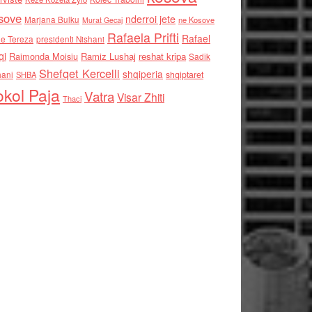
sove
nderroi jete
Marjana Bulku
ne Kosove
Murat Gecaj
Rafaela Prifti
Rafael
e Tereza
presidenti Nishani
qi
Raimonda Moisiu
Ramiz Lushaj
reshat kripa
Sadik
Shefqet Kercelli
shqiperia
hani
shqiptaret
SHBA
kol Paja
Vatra
Visar Zhiti
Thaci