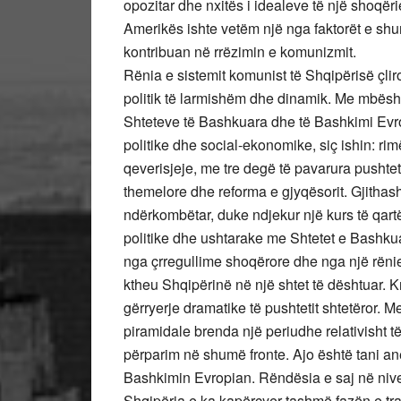
opozitar dhe nxitës i idealeve të një shoqërie
Amerikës ishte vetëm një nga faktorët e sh
kontribuan në rrëzimin e komunizmit.
Rënia e sistemit komunist të Shqipërisë çliro
politik të larmishëm dhe dinamik. Me mbësht
Shteteve të Bashkuara dhe të Bashkimi Evro
politike dhe social-ekonomike, siç ishin: rim
qeverisjeje, me tre degë të pavarura pushteti,
themelore dhe reforma e gjyqësorit. Gjithash
ndërkombëtar, duke ndjekur një kurs të qart
politike dhe ushtarake me Shtetet e Bashku
nga çrregullime shoqërore dhe nga një rënie
ktheu Shqipërinë në një shtet të dështuar. Kr
gërryerje dramatike të pushtetit shtetëror. 
piramidale brenda një periudhe relativisht 
përparim në shumë fronte. Ajo është tani a
Bashkimin Evropian. Rëndësia e saj në nivel
Shqipëria e ka kapërcyer tashmë fazën e tra