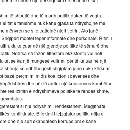
hqipëria të shohë një përkeqësim në ecurinë e saj
him të shpejtë dhe të madh politik duken të vogla.
e elitat e tanishme nuk kanë gjasa ta ndryshojnë me
he mënyren se si e trajtojnë njeri tjetrin. Ato janë
 Shqipëri mbetet tepër informale dhe personale. Ritmi i
ullin, duke çuar në një gjendje politike të sëmurë dhe
atik. Ndërsa në fazën fillestare ekzistonte vullneti
 duket se ka një mungesë vullneti për të kaluar në një
k ka shenja se udhëheqësit shqiptarë janë duke kërkuar
bi bazë përçmimi midis koalicionit qeverisës dhe
thëpërfshirës dhe për të arritur një konsensus kombëtar
ehtë realizimin e ndryshimeve politike të rëndësishme,
qeverisjes.
gjerësisht si një ndryshim i rëndësishëm. Megjithatë,
ikës konfliktuale. Bllokimi i tejzgjatur politik, rritja e
ore dhe një seri skandalesh korrupsioni e kanë