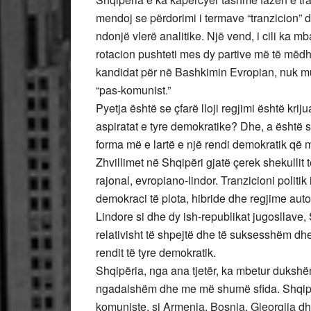
mendoj se përdorimi i termave “tranzicion”
ndonjë vlerë analitike. Një vend, i cili ka m
rotacion pushteti mes dy partive më të mëdha
kandidat për në Bashkimin Evropian, nuk mun
“pas-komunist.”
Pyetja është se çfarë lloji regjimi është krij
aspiratat e tyre demokratike? Dhe, a është s
forma më e lartë e një rendi demokratik që m
Zhvillimet në Shqipëri gjatë çerek shekullit 
rajonal, evropiano-lindor. Tranzicioni politik
demokraci të plota, hibride dhe regjime aut
Lindore si dhe dy ish-republikat jugosllave,
relativisht të shpejtë dhe të suksesshëm dh
rendit të tyre demokratik.
Shqipëria, nga ana tjetër, ka mbetur dukshë
ngadalshëm dhe me më shumë sfida. Shqipër
komuniste, si Armenia, Bosnja, Gjeorgjia dh