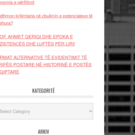
nomia e përfitimit
dihmon krijimtaria në zbulimin e potencialeve të
ehura?
OF. AHMET QERIQI DHE EPOKA E
ZISTENCЁS DHE LUFTЁS PЁR LIRI!
RMAT ALTERNATIVE TË EVIDENTIMIT TË
RIFËS POSTARE NË HISTORINË E POSTËS
QIPTARE
KATEGORITË
egoritë
ARKIV