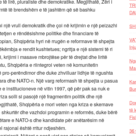
 të lirë, pluraliste dhe demokratike. Megjithatë, Zëri i
TR
umtë të brendshëm e të jashtëm që së bashku
DA
i një vrull demokratik dhe çoi në krijimin e një peizazhi
SH
etjen e rëndësishme politike dhe financiare të
VAT
pian, Shqipëria hyri në rrugën e reformave të shpejta
Inj
ëkëmbja e rendit kushtetues; ngritja e një sistemi të ri
 krijimi i masave mbrojtëse për të drejtat dhe liritë
Nga
tu, Shqipëria e riintegroi veten në komunitetin
Mal
ë pro-perëndimor dhe duke zhvilluar lidhje të ngushta
ara dhe NATO-n. Një varg reformash të shpejta u pasua
Kar
 e institucioneve në vitin 1997, që për pak sa nuk e
Bur
iza solli si pasojë një fragmentim politik dhe një
Dom
Megjithatë, Shqipëria e mori veten nga kriza e skemave
të 
të shkurtër dhe vazhdoi programin e reformës, duke bërë
Fis
nëtare e NATO-s dhe kandidate për anëtarësim në
 rajonal është rritur ndjeshëm.
36 
nzicionit. Njëzet e pesë vjet pas rënies së komunizmit,