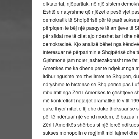
diktatorial, njëpartiak, në një sistem demok
Është e natyrshme që njëzet e pesë vjet pas 
demokratik të Shqipërisë për të parë suksese
përpiqem të bëj një pasqyrë të arritjeve të Sh
për sfidat me të cilat ajo ndeshet tani dhe n
demokracisë. Kjo analizë bëhet nga këndvësht
interesuar në përparimin e Shqipërisë dhe t
Gjithmonë jam ndier jashtëzakonisht me fa
Amerikës më ka dhënë për të ndjekur nga afë
lidhur ngushtë me zhvillimet në Shqipëri, 
ndryshme të historisë së Shqipërisë pas Lu
mbulimit nga Zëri i Amerikës të çështjeve 
më konkretisht ngjarjet dramatike të vitit 1
duke thyer mitet e tij dhe duke theksuar se 
për të ndërtuar një vend modern, të bazuar n
Zëri i Amerikës shërbeu si një forcë ndikue
sukses monopolin e regjimit mbi lajmet dhe