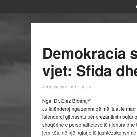
Demokracia s
vjet: Sfida d
APRIL 26, 2015
BY
DGRECA
Nga: Dr. Elez Biberaj/*
Ju falënderoj nga zemra që më ftuat të marr
falenderoj gjithashtu për prezantimin buja
shoqërinë e personaliteteve të njohura dhe 
jem këtu në një ngjarje të jashtëzakonshme –