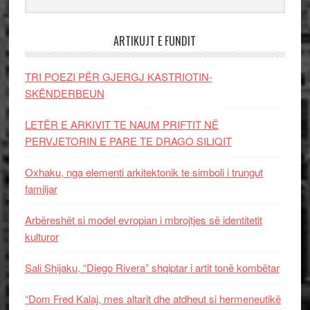
ARTIKUJT E FUNDIT
TRI POEZI PËR GJERGJ KASTRIOTIN-
SKËNDERBEUN
LETËR E ARKIVIT TE NAUM PRIFTIT NË
PERVJETORIN E PARE TE DRAGO SILIQIT
Oxhaku, nga elementi arkitektonik te simboli i trungut
familjar
Arbëreshët si model evropian i mbrojtjes së identitetit
kulturor
Sali Shijaku, “Diego Rivera” shqiptar i artit tonë kombëtar
“Dom Fred Kalaj, mes altarit dhe atdheut si hermeneutikë