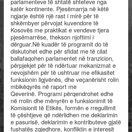
parlamenteve të shtatë shteteve nga
katër kontinente. Pjesëmarrja në këtë
ngjarje është një rast i mirë për të
shkëmbyer përvojat kuvendore të
Kosovës me praktikat e vendeve tjera
pjesëmarrëse, thekson njoftimi i
dërguar.Në kuadër të programit do të
diskutohet edhe për sfidat me të cilat
ballafaqohen parlamentet në tranzicion,
përpjekjet për të ndërtuar mekanizmat e
nevojshëm për të ushtruar me efikasitet
funksionin ligjvënës, dhe veçanërisht rolin
mbikëqyrës në raport me
Qeverinë. Programi përqendrohet edhe
në rrolin dhe mënyrën e funksionimit të
Komisionit të Etikës, formën e rregullimit
të çështjeve që ndërlidhen me deklarimin
e pasurisë, deklarimin e kontributeve gjatë
fushatës zgjedhore, konfliktin e interesit