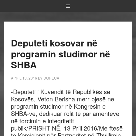
Deputeti kosovar në
programin studimor në
SHBA
APRIL 13, 2016
BY
DGRECA
-Deputeti i Kuvendit të Republikës së
Kosovës, Veton Berisha merr pjesë në
programin studimor në Kongresin e
SHBA-ve, dedikuar rolit të parlamenteve
në forcimin e integritetit
publik/PRISHTINË, 13 Prill 2016/Me ftesë
të Komisionit për Partneritet në Zhvillimin