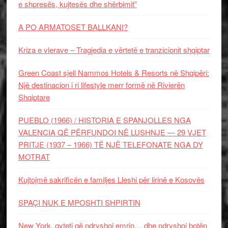
e shpresës, kujtesës dhe shërbimit”
A PO ARMATOSET BALLKANI?
Kriza e vlerave – Tragjedia e vërtetë e tranzicionit shqiptar
Green Coast sjell Nammos Hotels & Resorts në Shqipëri:
Një destinacion i ri lifestyle merr formë në Rivierën
Shqiptare
PUEBLO (1966) / HISTORIA E SPANJOLLES NGA
VALENCIA QË PËRFUNDOI NË LUSHNJE — 29 VJET
PRITJE (1937 – 1966) TË NJË TELEFONATE NGA DY
MOTRAT
Kujtojmë sakrificën e familjes Lleshi për lirinë e Kosovës
SPAÇI NUK E MPOSHTI SHPIRTIN
New York, qyteti që ndryshoi emrin… dhe ndryshoi botën