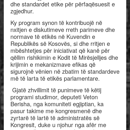
dhe standardet etike për përfaqësuesit e
zgjedhur.
Ky program synon të kontribuojë në
nxitjen e diskutimeve rreth parimeve dhe
normave të etikës në Kuvendin e
Republikës së Kosovës, si dhe rritjen e
mbështetjes për iniciativat që kanë për
qëllim rishikimin e Kodit të Mirësjelljes dhe
krijimin e mekanizmave efikas që
sigurojnë vënien në zbatim të standardeve
më të larta të etikës parlamentare.
Gjatë zhvillimit të punimeve të këtij
programi studimor, deputeti Veton
Berisha, nga komuniteti egjiptian, ka
pasur takime me kongresmenë dhe
zyrtarë të lartë të administratës së
Kongresit, duke u njohur nga afër me