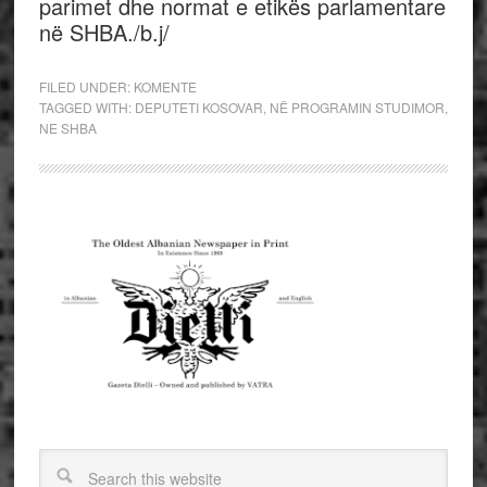
parimet dhe normat e etikës parlamentare
në SHBA./b.j/
FILED UNDER:
KOMENTE
TAGGED WITH:
DEPUTETI KOSOVAR
,
NË PROGRAMIN STUDIMOR
,
NE SHBA