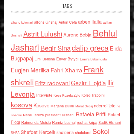
TAGS
arben llalla
alfons Grishaj
Anton Cefa
asllan
albano kolonjari
Behlul
Astrit Lulushi
Aurenc Bebja
Bushati
Jashari
dalip greca
Beqir Sina
Elida
Buçpapaj
Enver Bytyci
Elmi Berisha
Ermira Babamusta
Frank
Eugjen Merlika
Fahri Xharra
shkreli
Ilir
Gezim Llojdia
Fritz radovani
Levonja
Interviste
Kolec Traboini
Keze Kozeta Zylo
kosova
Kosove
nderroi jete
Marjana Bulku
ne
Murat Gecaj
Rafaela Prifti
Rafael
Nene Tereza
Kosove
presidenti Nishani
Floqi
Raimonda Moisiu
Ramiz Lushaj
reshat kripa
Sadik Elshani
Sokol
Shefqet Kercelli
shqiperia
shqiptaret
SHBA