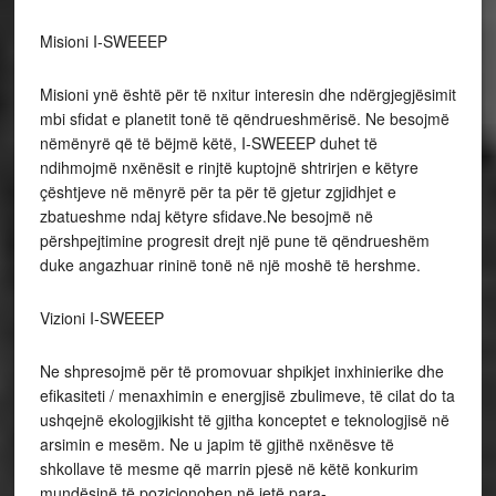
Misioni I-SWEEEP
Misioni ynë është për të nxitur interesin dhe ndërgjegjësimit
mbi sfidat e planetit tonë të qëndrueshmërisë. Ne besojmë
nëmënyrë që të bëjmë këtë, I-SWEEEP duhet të
ndihmojmë nxënësit e rinjtë kuptojnë shtrirjen e këtyre
çështjeve në mënyrë për ta për të gjetur zgjidhjet e
zbatueshme ndaj këtyre sfidave.Ne besojmë në
përshpejtimine progresit drejt një pune të qëndrueshëm
duke angazhuar rininë tonë në një moshë të hershme.
Vizioni I-SWEEEP
Ne shpresojmë për të promovuar shpikjet inxhinierike dhe
efikasiteti / menaxhimin e energjisë zbulimeve, të cilat do ta
ushqejnë ekologjikisht të gjitha konceptet e teknologjisë në
arsimin e mesëm. Ne u japim të gjithë nxënësve të
shkollave të mesme që marrin pjesë në këtë konkurim
mundësinë të pozicionohen në jetë para-