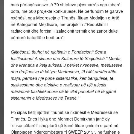
mes përfaqësuesve të 70 shteteve pjesmarrës nga mbarë
bota, me 500 projekte konkuruese. Në përfundim të garave
nxënësit nga Medreseja e Tiranës, fituan Medaljen e Artë
në Kategorinë Mejdisore, me projektin :”Reduktimi i
radiacionit dhe forcimi i izalacionit termik dhe zanor duke
përdorë bateritë e hedhura”.
Gjithësesi, thuhet në njoftimin e Fondacionit Sema
Institucionet Arsimore dhe Kulturore të Shqipërisë:” Merita
dhe krenaria e këtij suksesi u përket nxënësve, mësusesve
dhe drejtuesve të këtyre Medreseve, të cilët arritën këto
maja, përmea një pune sistematike, këmbëngulëse, të
suskseshme dhe efektive e realizuar në një mjedis
mësimorë bashkëkohore në të cilat punohet në të gjithë
sistemenin e Medreseve në Tiranë.”
Po sipas këtij njoftimi thuhet se nxënësit e Medresesë së
Tiranës, Enes Hyka dhe Mehmet Demirxhan janë dy
“shkencëtarët” shqiptarë që kanë fituar çmimin e parë në
Olimpiadën Ndërkombëtare “I SWEEP 2013”, në fushën e