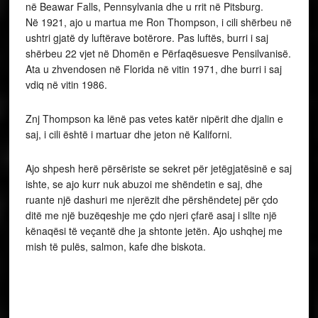
në Beawar Falls, Pennsylvania dhe u rrit në Pitsburg.
Në 1921, ajo u martua me Ron Thompson, i cili shërbeu në
ushtri gjatë dy luftërave botërore. Pas luftës, burri i saj
shërbeu 22 vjet në Dhomën e Përfaqësuesve Pensilvanisë.
Ata u zhvendosen në Florida në vitin 1971, dhe burri i saj
vdiq në vitin 1986.
Znj Thompson ka lënë pas vetes katër nipërit dhe djalin e
saj, i cili është i martuar dhe jeton në Kaliforni.
Ajo shpesh herë përsëriste se sekret për jetëgjatësinë e saj
ishte, se ajo kurr nuk abuzoi me shëndetin e saj, dhe
ruante një dashuri me njerëzit dhe përshëndetej për çdo
ditë me një buzëqeshje me çdo njeri çfarë asaj i sllte një
kënaqësi të veçantë dhe ja shtonte jetën. Ajo ushqhej me
mish të pulës, salmon, kafe dhe biskota.