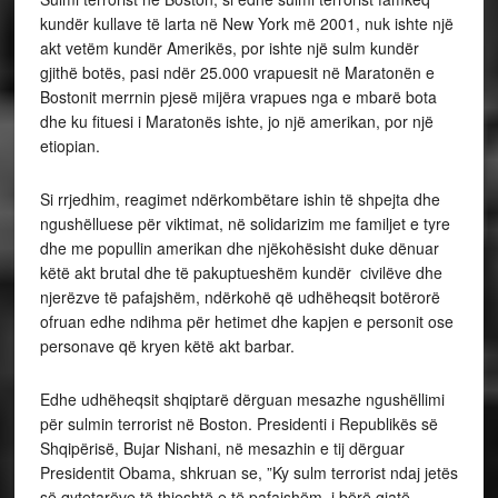
kundër kullave të larta në New York më 2001, nuk ishte një
akt vetëm kundër Amerikës, por ishte një sulm kundër
gjithë botës, pasi ndër 25.000 vrapuesit në Maratonën e
Bostonit merrnin pjesë mijëra vrapues nga e mbarë bota
dhe ku fituesi i Maratonës ishte, jo një amerikan, por një
etiopian.
Si rrjedhim, reagimet ndërkombëtare ishin të shpejta dhe
ngushëlluese për viktimat, në solidarizim me familjet e tyre
dhe me popullin amerikan dhe njëkohësisht duke dënuar
këtë akt brutal dhe të pakuptueshëm kundër civilëve dhe
njerëzve të pafajshëm, ndërkohë që udhëheqsit botërorë
ofruan edhe ndihma për hetimet dhe kapjen e personit ose
personave që kryen këtë akt barbar.
Edhe udhëheqsit shqiptarë dërguan mesazhe ngushëllimi
për sulmin terrorist në Boston. Presidenti i Republikës së
Shqipërisë, Bujar Nishani, në mesazhin e tij dërguar
Presidentit Obama, shkruan se, ”Ky sulm terrorist ndaj jetës
së qytetarëve të thjeshtë e të pafajshëm, i bërë gjatë