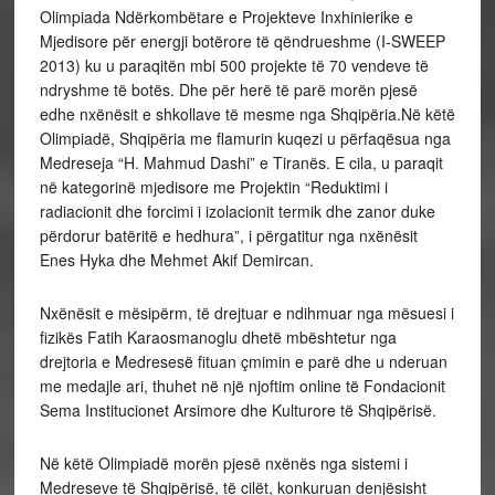
Olimpiada Ndërkombëtare e Projekteve Inxhinierike e
Mjedisore për energji botërore të qëndrueshme (I-SWEEP
2013) ku u paraqitën mbi 500 projekte të 70 vendeve të
ndryshme të botës. Dhe për herë të parë morën pjesë
edhe nxënësit e shkollave të mesme nga Shqipëria.Në këtë
Olimpiadë, Shqipëria me flamurin kuqezi u përfaqësua nga
Medreseja “H. Mahmud Dashi” e Tiranës. E cila, u paraqit
në kategorinë mjedisore me Projektin “Reduktimi i
radiacionit dhe forcimi i izolacionit termik dhe zanor duke
përdorur batëritë e hedhura”, i përgatitur nga nxënësit
Enes Hyka dhe Mehmet Akif Demircan.
Nxënësit e mësipërm, të drejtuar e ndihmuar nga mësuesi i
fizikës Fatih Karaosmanoglu dhetë mbështetur nga
drejtoria e Medresesë fituan çmimin e parë dhe u nderuan
me medajle ari, thuhet në një njoftim online të Fondacionit
Sema Institucionet Arsimore dhe Kulturore të Shqipërisë.
Në këtë Olimpiadë morën pjesë nxënës nga sistemi i
Medreseve të Shqipërisë, të cilët, konkuruan denjësisht