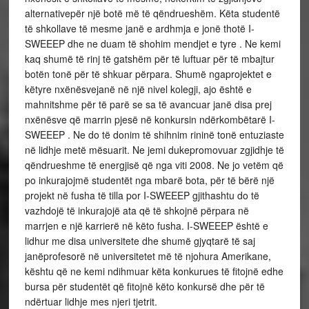
alternativepër një botë më të qëndrueshëm. Këta studentë
të shkollave të mesme janë e ardhmja e jonë thotë I-
SWEEEP dhe ne duam të shohim mendjet e tyre . Ne kemi
kaq shumë të rinj të gatshëm për të luftuar për të mbajtur
botën tonë për të shkuar përpara. Shumë ngaprojektet e
këtyre nxënësvejanë në një nivel kolegji, ajo është e
mahnitshme për të parë se sa të avancuar janë disa prej
nxënësve që marrin pjesë në konkursin ndërkombëtarë I-
SWEEEP . Ne do të donim të shihnim rininë tonë entuziaste
në lidhje metë mësuarit. Ne jemi dukepromovuar zgjidhje të
qëndrueshme të energjisë që nga viti 2008. Ne jo vetëm që
po inkurajojmë studentët nga mbarë bota, për të bërë një
projekt në fusha të tilla por I-SWEEEP gjithashtu do të
vazhdojë të inkurajojë ata që të shkojnë përpara në
marrjen e një karrierë në këto fusha. I-SWEEEP është e
lidhur me disa universitete dhe shumë gjyqtarë të saj
janëprofesorë në universitetet më të njohura Amerikane,
kështu që ne kemi ndihmuar këta konkurues të fitojnë edhe
bursa për studentët që fitojnë këto konkursë dhe për të
ndërtuar lidhje mes njeri tjetrit.