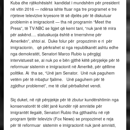
Kuba dhe njëkohësisht kandidat i mundshëm për president
në vitin 2016 — ndërsa ishte ftuar nga tre programet e tre
rrjeteve televizive kryesore të së djelës për të diskutuar
problemin e imigracionit — tha në programin “Meet the
Press”, të TV-NBC se ligjet që kemi tani, “nuk janë të mira
për askënd…. statuskuoja është e tmerrshme për
Amerikën”, shtoi ai. Duke folur për propozimin e ri për
imigracionin, që përkrahet si nga republikanët ashtu edhe
nga demokratët, Senatori Marco Rubio iu përgjigj
intervistuesit se, ai nuk po e bën gjithë këtë përpjekje për të
reformuar sistemin e imigracionit në Amerikë, për qëllime
politike. Ai tha se, “Unë jam Senator. Unë nuk paguhem
vetëm për të mbajtur fjalime. Unë paguhem për të
zgjidhur problemet”, me të cilat përballohet vendi.
Siç duket, në një përpjekje për të zbutur kundërshtimin nga
konservatorët të cilët janë kundër një amnistie për
imigrantët ilegalë, Senatori Rubio tha gjithashtu në një
program tjetër televiziv (Fox News) se propozimet e reja
për të reformuar sistemin e imigracionit nuk janë amnisti,