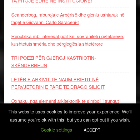
TA FITOJË EDHE NË INSTITUCIONE!
Scanderbeg, mburoja e Arbërisë dhe gjeniu ushtarak në
faqet e Giovanni Carlo Saraceni-t
Republika mbi interesat politike: sovraniteti i qytetarëve,
kushtetutshmëria dhe përgjegjësia shtetërore
TRI POEZI PËR GJERGJ KASTRIOTIN-
SKËNDERBEUN
LETËR E ARKIVIT TE NAUM PRIFTIT NË
PERVJETORIN E PARE TE DRAGO SILIQIT
Oxhaku, nga elementi arkitektonik te simboli i trungut
familjar
This website uses cookies to improve your experience. We'll
assume you're ok with this, but you can opt-out if you wish.
Arbëreshët si model evropian i mbrojtjes së identitetit
Cookie settings
kulturor
ACCEPT