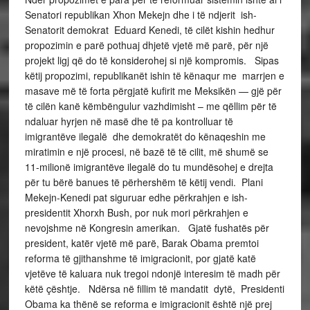
Senatori republikan Xhon Mekejn dhe i të ndjerit ish-
Senatorit demokrat Eduard Kenedi, të cilët kishin hedhur
propozimin e parë pothuaj dhjetë vjetë më parë, për një
projekt ligj që do të konsiderohej si një kompromis. Sipas
këtij propozimi, republikanët ishin të kënaqur me marrjen e
masave më të forta përgjatë kufirit me Meksikën — gjë për
të cilën kanë këmbëngulur vazhdimisht – me qëllim për të
ndaluar hyrjen në masë dhe të pa kontrolluar të
imigrantëve ilegalë dhe demokratët do kënaqeshin me
miratimin e një procesi, në bazë të të cilit, më shumë se
11-milionë imigrantëve ilegalë do tu mundësohej e drejta
për tu bërë banues të përhershëm të këtij vendi. Plani
Mekejn-Kenedi pat siguruar edhe përkrahjen e ish-
presidentit Xhorxh Bush, por nuk mori përkrahjen e
nevojshme në Kongresin amerikan. Gjatë fushatës për
president, katër vjetë më parë, Barak Obama premtoi
reforma të gjithanshme të imigracionit, por gjatë katë
vjetëve të kaluara nuk tregoi ndonjë interesim të madh për
këtë çështje. Ndërsa në fillim të mandatit dytë, Presidenti
Obama ka thënë se reforma e imigracionit është një prej