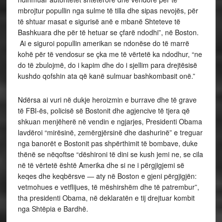
mbrojtur popullin nga sulme të tilla dhe sipas nevojës, për
të shtuar masat e sigurisë anë e mbanë Shteteve të
Bashkuara dhe për të hetuar se çfarë ndodhi”, në Boston.
Ai e siguroi popullin amerikan se ndonëse do të marrë
kohë për të vendosur se çka me të vërtetë ka ndodhur, “ne
do të zbulojmë, do i kapim dhe do i sjellim para drejtësisë
kushdo qofshin ata që kanë sulmuar bashkombasit onë.”
Ndërsa ai vuri në dukje heroizmin e burrave dhe të grave
të FBI-ës, policisë së Bostonit dhe agjencive të tjera që
shkuan menjëherë në vendin e ngjarjes, Presidenti Obama
lavdëroi “mirësinë, zemërgjërsinë dhe dashurinë” e treguar
nga banorët e Bostonit pas shpërthimit të bombave, duke
thënë se nëqoftse “dëshironi të dini se kush jemi ne, se cila
në të vërtetë është Amerika dhe si ne i përgjigjemi së
keqes dhe keqbërsve — aty në Boston e gjeni përgjigjën:
vetmohues e vetflijues, të mëshirshëm dhe të patrembur”,
tha presidenti Obama, në deklaratën e tij drejtuar kombit
nga Shtëpia e Bardhë.