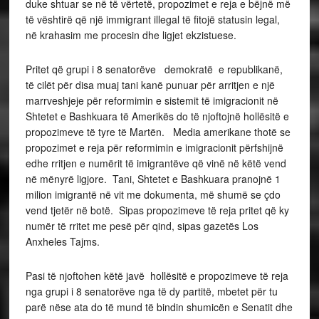
duke shtuar se në të vërtetë, propozimet e reja e bëjnë më
të vështirë që një immigrant illegal të fitojë statusin legal,
në krahasim me procesin dhe ligjet ekzistuese.
Pritet që grupi i 8 senatorëve demokratë e republikanë,
të cilët për disa muaj tani kanë punuar për arritjen e një
marrveshjeje për reformimin e sistemit të imigracionit në
Shtetet e Bashkuara të Amerikës do të njoftojnë hollësitë e
propozimeve të tyre të Martën. Media amerikane thotë se
propozimet e reja për reformimin e imigracionit përfshijnë
edhe rritjen e numërit të imigrantëve që vinë në këtë vend
në mënyrë ligjore. Tani, Shtetet e Bashkuara pranojnë 1
milion imigrantë në vit me dokumenta, më shumë se çdo
vend tjetër në botë. Sipas propozimeve të reja pritet që ky
numër të rritet me pesë për qind, sipas gazetës Los
Anxheles Tajms.
Pasi të njoftohen këtë javë hollësitë e propozimeve të reja
nga grupi i 8 senatorëve nga të dy partitë, mbetet për tu
parë nëse ata do të mund të bindin shumicën e Senatit dhe