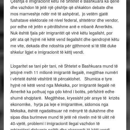
Çështja e imigracionit këtu në Shtetet e Bashkuara ka qenë
dhe vazhdon të jetë një çështje që shkakton debate dhe
mos marrveshje ndër më të ashpërat, jo vetëm gjatë
fushatave elektorale në nivel federal, shtetëror dhe vendor,
por edhe në jetën e përditshme anë e mbanë Amerikës.
Nuk është fjala për imigrantët që vinë këtu legalisht, por
për ata që hyjnë në këtë vend ilegalisht dhe qendrojnë këtu
me vite, dekada dhe ndoshta për gjithmonë si të tillë duke
shkelur ligjet e imigracionit të këtij vendi.
Llogaritet se tani për tani, në Shtetet e Bashkuara mund të
jetojnë rreth 11 milionë imigrantë ilegalë, megjithse numëri
i vërtetë është vështirë të përcaktohet. Shumica e tyre
hyjnë në këtë vend nga Meksika, por imigrantë ilegalë në
Amerikë ka pothuaj nga çdo kënd i botës, përfshirë edhe
shumë shqiptarë. Megjithëse, kryesisht për arsye të krizës
ekonomike, hyrja pa leje e imigrantëve, sidomos nga
Meksika, është ngadalësuar në mënyrë të dukshme dhe
sipas disa burimeve mund të jetë në nivelin më të ulët në
40-vjetë, problemi i imigracionit ilegal vazhdon të
mbizotëroj diskursin politik dhe ekonomik të këtij vendi.