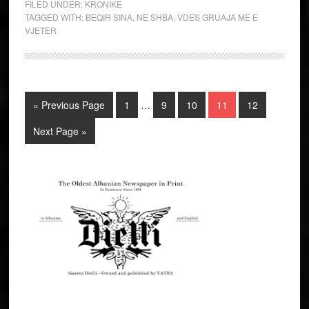
FILED UNDER:
KRONIKE
TAGGED WITH:
BEQIR SINA
,
NE SHBA
,
VDES GRUAJA ME E
VJETER
« Previous Page
1
…
9
10
11
12
Next Page »