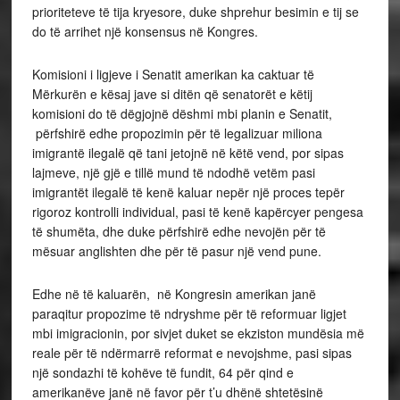
prioriteteve të tija kryesore, duke shprehur besimin e tij se
do të arrihet një konsensus në Kongres.
Komisioni i ligjeve i Senatit amerikan ka caktuar të
Mërkurën e kësaj jave si ditën që senatorët e këtij
komisioni do të dëgjojnë dëshmi mbi planin e Senatit,
përfshirë edhe propozimin për të legalizuar miliona
imigrantë ilegalë që tani jetojnë në këtë vend, por sipas
lajmeve, një gjë e tillë mund të ndodhë vetëm pasi
imigrantët ilegalë të kenë kaluar nepër një proces tepër
rigoroz kontrolli individual, pasi të kenë kapërcyer pengesa
të shumëta, dhe duke përfshirë edhe nevojën për të
mësuar anglishten dhe për të pasur një vend pune.
Edhe në të kaluarën, në Kongresin amerikan janë
paraqitur propozime të ndryshme për të reformuar ligjet
mbi imigracionin, por sivjet duket se ekziston mundësia më
reale për të ndërmarrë reformat e nevojshme, pasi sipas
një sondazhi të kohëve të fundit, 64 për qind e
amerikanëve janë në favor për t’u dhënë shtetësinë