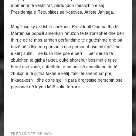
momente të vështira”, përfundon mesazhin e saj
Presidentja e Republikës së Kosovës, Atifete Jahjaga.
Megjithse ky akt ishte shokues, Presidenti Obama tha të
Martën se populli amerikan refuzon të terrorizohet dhe bëri
thirrje që të mos arrihen përfundime të ngutëshme dhe pa
bazë në lidhje me personin ose personat ose mbi qëllimet
e këtij sulmi – se kush dhe pse e bëri — për derisa të
zbulohen të gjitha faktet, duke shprehur besimin e tij se
heret ose vonë, autoritetet e hetuesisë amerikane do të
zbulojn ë të gjitha faktet e këtij “akti të shëmtuar prej
frikacakësh”, dhe do të sjellin para drejtësisë personin ose
personat që kryen këtë sulm terrorist.
FILED UNDER:
OPINION