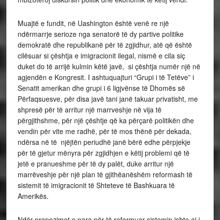
Muajtë e fundit, në Uashington është venë re një
ndërmarrje serioze nga senatorë të dy partive politike
demokratë dhe republikanë për të zgjidhur, atë që është
cilësuar si çështja e imigracionit ilegal, nismë e cila siç
duket do të arrijë kulmin këtë javë, si çështja numër një në
agjendën e Kongresit. I ashtuquajturi “Grupi i të Tetëve” i
Senatit amerikan dhe grupi i 6 ligjvënse të Dhomës së
Përfaqsuesve, për disa javë tani janë takuar privatisht, me
shpresë për të arritur një marrveshje në vija të
përgjithshme, për një çështje që ka përçarë politikën dhe
vendin për vite me radhë, për të mos thënë për dekada,
ndërsa në të njëjtën periudhë janë bërë edhe përpjekje
për të gjetur mënyra për zgjidhjen e këtij problemi që të
jetë e pranueshme për të dy palët, duke arritur një
marrëveshje për një plan të gjithëanëshëm reformash të
sistemit të imigracionit të Shteteve të Bashkuara të
Amerikës.
Ndër propozimet e para për të reformuar sistemin ishte ai i