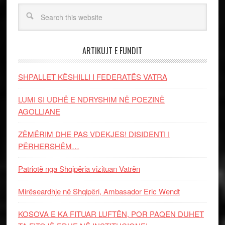
ARTIKUJT E FUNDIT
SHPALLET KËSHILLI I FEDERATËS VATRA
LUMI SI UDHË E NDRYSHIM NË POEZINË
AGOLLIANE
ZËMËRIM DHE PAS VDEKJES! DISIDENTI I
PËRHERSHËM…
Patriotë nga Shqipëria vizituan Vatrën
Mirëseardhje në Shqipëri, Ambasador Eric Wendt
KOSOVA E KA FITUAR LUFTËN, POR PAQEN DUHET