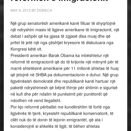
MAY 9, 2013
BY
DGRECA
Një grup senatorësh amerikanë kanë filluar të shyqrtojnë
një ndryshim masiv të ligjeve amerikane të imigracionit, një
debat i ashpër që ka gjasa të zgjasë disa muaj dhe që
pritet të jetë një nga çështjet kryesore të diskutuara nga
Kongresi këtë vit.
Presidenti amerikan Barak Obama ka mbështetur një
reformë të emigracionit që do të krijonte një mënyrë për të
marrë shtetësinë amerikane për 11 milionë shtetas të huaj
që jetojnë në SHBA pa dokumentacionin e duhur. Një grup
ligjvënësish demokratë dhe republikanë kanë hartuar një
paketë ndryshimesh që bëjnë thirrje për shtimin e sigurisë
në kufi dhe për ndalim të punësimit për punëtorët që
ndodhen në vend ilegalisht.
Por kjo reformë përballet me kundërshtim të fortë nga
ligjvënës të tjerë, kryesisht republikanë konservatorë, të
cilët nuk do të donin të lejonin emigrantët, që ata i
konsiderojnë si shkelës të ligjit, të bëhen shtetas