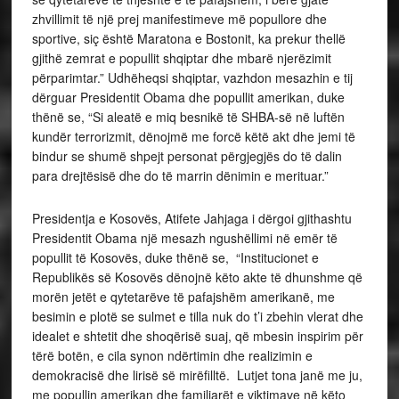
zhvillimit të një prej manifestimeve më popullore dhe
sportive, siç është Maratona e Bostonit, ka prekur thellë
gjithë zemrat e popullit shqiptar dhe mbarë njerëzimit
përparimtar.” Udhëheqsi shqiptar, vazhdon mesazhin e tij
dërguar Presidentit Obama dhe popullit amerikan, duke
thënë se, “Si aleatë e miq besnikë të SHBA-së në luftën
kundër terrorizmit, dënojmë me forcë këtë akt dhe jemi të
bindur se shumë shpejt personat përgjegjës do të dalin
para drejtësisë dhe do të marrin dënimin e merituar.”
Presidentja e Kosovës, Atifete Jahjaga i dërgoi gjithashtu
Presidentit Obama një mesazh ngushëllimi në emër të
popullit të Kosovës, duke thënë se, “Institucionet e
Republikës së Kosovës dënojnë këto akte të dhunshme që
morën jetët e qytetarëve të pafajshëm amerikanë, me
besimin e plotë se sulmet e tilla nuk do t’i zbehin vlerat dhe
idealet e shtetit dhe shoqërisë suaj, që mbesin inspirim për
tërë botën, e cila synon ndërtimin dhe realizimin e
demokracisë dhe lirisë së mirëfilltë. Lutjet tona janë me ju,
me popullin amerikan dhe familjarët e viktimave në këto