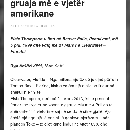
gruaja më e vjetër
amerikane
APRIL 2, 2013
BY
DGRECA
Elsie Thompson u lind në Beaver Falls, Pensilvani, më
5 prill 1899 dhe vdiq më 21 Mars në Clearwater
–
Florida/
Nga
BEQIR SINA, New York/
Clearwater, Florida – Nga miliona njerëz që jetojnë përreth
Tampa Bay – Florida, kishte vetëm një e cila ka lindur në
shekullin e 19-të.
Elsie Thompson, deri më 21 Mars 2013, ishte personi
femër më i vjetër në zonën e gjirit, e cila më 4 Prill do të
shënonte 114 vjetorin e saj në se do të sihte gjallë. Ajo
është një nga një të paktat të qenieve njerëzore – për
planetin Tokë – të cilët kanë lindur në vitet 1890, dhe