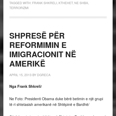
TAGGED WITH:
FRANK SHKRELI
,
KTHEHET
,
NE SHBA
,
TERRORIZMI
SHPRESË PËR
REFORMIMIN E
IMIGRACIONIT NË
AMERIKË
APRIL 15, 2013
BY
DGRECA
Nga Frank Shkreli/
Ne Foto: Presidenti Obama duke bërë betimin e një grupi
të ri shtetasish amerikanë në Shtëpinë e Bardhë/