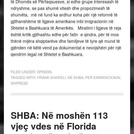
të Dhomës së Përfaqsuesve, si edhe grupe interesash të
ndryshme, se pas shumë vitesh dhe propozimesh të
shumëta, më në fund ka ardhur koha për një reformë të
gjithanshëme të ligjeve amerikane mbi imigracionin në
Shtetet e Bashkuara të Amerikës. Miratimi i ligjeve të reja
është kritik gjithashtu edhe për fatin e qindra, për të mos
thënë mijëra shqiptarëve dhe familjeve të tyre që mund të
gjënden në këtë vend pa dokumentat e nevojshëm për një
qendrim legal në Shtetet e Bashkuara.
FILED UNDER:
OPINION
TAGGED WITH:
FRANK SHKRELI
,
NE SHBA
,
PER EMIGRACIONIN
,
SHPRESE
SHBA: Në moshën 113
vjeç vdes në Florida