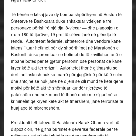
Të hënën e kësaj jave dy bomba shpërthyen në Boston të
Shteteve të Bashkuara duke shkaktuar vdekjen e tre
personave përfshirë një djal 8-vjeçar — dhe plagosjen e
rreth 180 të tjerëve, 19 prej të cilëve janë në gjëndje të
rëndë. Autoritetet federale, shtetërore dhe vendore kanë
intensifikuar hetimet për dy shpërthimet në Maratonën e
Bostonit, duke premtuar se hetimet do të zhvillohen anë e
mbanë botës për të gjetur personin ose personat që kanë
kryer këtë akt terrorizmi. Autoritetet thonë gjtihashtu se
deri tani askush nuk ka marrë përgjegjësinë për këtë sulm
dhe shtojnë se nuk janë në dijeni se cili mund të ketë qenë
motivi për këtë akt të shëmtuar kundër njerëzve të
pafajshëm dhe nuk mund të thonë ende me siguri nëse
kriminelët që kryen këtë akt të tmershëm, janë terroristë të
huaj apo të mbrendshëm.
Presidenti i Shteteve të Bashkuara Barak Obama vuri në
dispozicion, “të gjitha burimet e qeverisë federale për të
ndihmuar autoritetet shtetërore dhe vendore për të