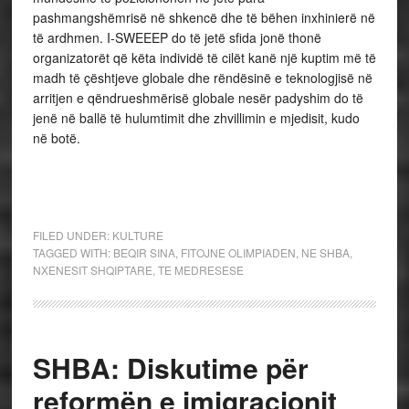
pashmangshëmrisë në shkencë dhe të bëhen inxhinierë në
të ardhmen. I-SWEEEP do të jetë sfida jonë thonë
organizatorët që këta individë të cilët kanë një kuptim më të
madh të çështjeve globale dhe rëndësinë e teknologjisë në
arritjen e qëndrueshmërisë globale nesër padyshim do të
jenë në ballë të hulumtimit dhe zhvillimin e mjedisit, kudo
në botë.
FILED UNDER:
KULTURE
TAGGED WITH:
BEQIR SINA
,
FITOJNE OLIMPIADEN
,
NE SHBA
,
NXENESIT SHQIPTARE
,
TE MEDRESESE
SHBA: Diskutime për
reformën e imigracionit