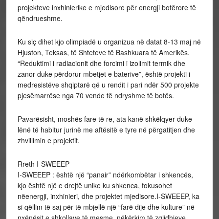
projekteve inxhinierike e mjedisore për energji botërore të
qëndrueshme.
Ku siç dihet kjo olimpiadë u organizua në datat 8-13 maj në
Hjuston, Teksas, të Shteteve të Bashkuara të Amerikës.
“Reduktimi i radiacionit dhe forcimi i izolimit termik dhe
zanor duke përdorur mbetjet e baterive”, është projekti i
medresistëve shqiptarë që u rendit i pari ndër 500 projekte
pjesëmarrëse nga 70 vende të ndryshme të botës.
Pavarësisht, moshës fare të re, ata kanë shkëlqyer duke
lënë të habitur jurinë me aftësitë e tyre në përgatitjen dhe
zhvillimin e projektit.
Rreth I-SWEEEP
I-SWEEEP : është një “panair” ndërkombëtar i shkencës,
kjo është një e drejtë unike ku shkenca, fokusohet
nëenergji, inxhinieri, dhe projektet mjedisore.I-SWEEEP, ka
si qëllim të saj për të mbjellë një “farë dije dhe kulture” në
nxënësit e shkollave të mesme, nëkërkim të zgjidhjeve