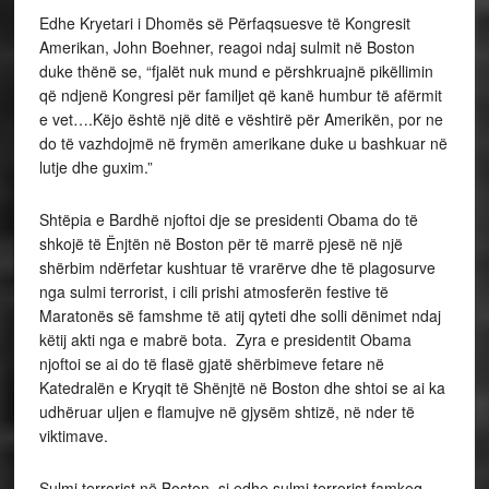
Edhe Kryetari i Dhomës së Përfaqsuesve të Kongresit
Amerikan, John Boehner, reagoi ndaj sulmit në Boston
duke thënë se, “fjalët nuk mund e përshkruajnë pikëllimin
që ndjenë Kongresi për familjet që kanë humbur të afërmit
e vet….Këjo është një ditë e vështirë për Amerikën, por ne
do të vazhdojmë në frymën amerikane duke u bashkuar në
lutje dhe guxim.”
Shtëpia e Bardhë njoftoi dje se presidenti Obama do të
shkojë të Ënjtën në Boston për të marrë pjesë në një
shërbim ndërfetar kushtuar të vrarërve dhe të plagosurve
nga sulmi terrorist, i cili prishi atmosferën festive të
Maratonës së famshme të atij qyteti dhe solli dënimet ndaj
këtij akti nga e mabrë bota. Zyra e presidentit Obama
njoftoi se ai do të flasë gjatë shërbimeve fetare në
Katedralën e Kryqit të Shënjtë në Boston dhe shtoi se ai ka
udhëruar uljen e flamujve në gjysëm shtizë, në nder të
viktimave.
Sulmi terrorist në Boston, si edhe sulmi terrorist famkeq