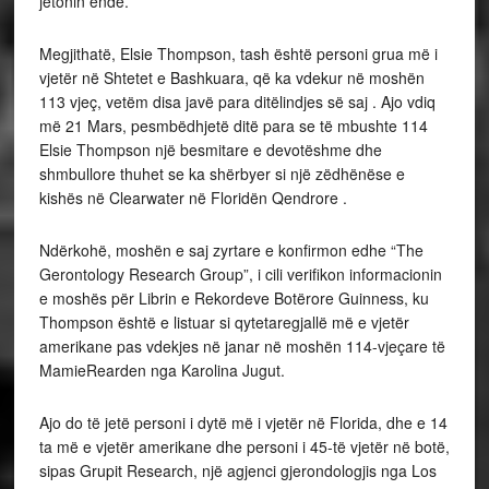
jetonin ende.
Megjithatë, Elsie Thompson, tash është personi grua më i
vjetër në Shtetet e Bashkuara, që ka vdekur në moshën
113 vjeç, vetëm disa javë para ditëlindjes së saj . Ajo vdiq
më 21 Mars, pesmbëdhjetë ditë para se të mbushte 114
Elsie Thompson një besmitare e devotëshme dhe
shmbullore thuhet se ka shërbyer si një zëdhënëse e
kishës në Clearwater në Floridën Qendrore .
Ndërkohë, moshën e saj zyrtare e konfirmon edhe “The
Gerontology Research Group”, i cili verifikon informacionin
e moshës për Librin e Rekordeve Botërore Guinness, ku
Thompson është e listuar si qytetaregjallë më e vjetër
amerikane pas vdekjes në janar në moshën 114-vjeçare të
MamieRearden nga Karolina Jugut.
Ajo do të jetë personi i dytë më i vjetër në Florida, dhe e 14
ta më e vjetër amerikane dhe personi i 45-të vjetër në botë,
sipas Grupit Research, një agjenci gjerondologjis nga Los