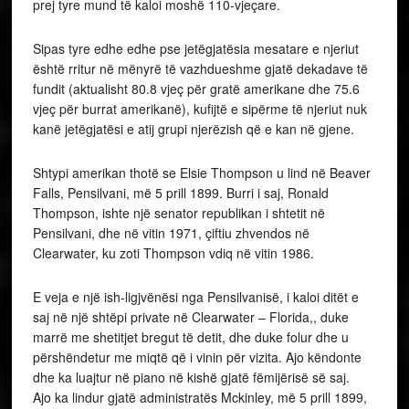
prej tyre mund të kaloi moshë 110-vjeçare.
Sipas tyre edhe edhe pse jetëgjatësia mesatare e njeriut
është rritur në mënyrë të vazhdueshme gjatë dekadave të
fundit (aktualisht 80.8 vjeç për gratë amerikane dhe 75.6
vjeç për burrat amerikanë), kufijtë e sipërme të njeriut nuk
kanë jetëgjatësi e atij grupi njerëzish që e kan në gjene.
Shtypi amerikan thotë se Elsie Thompson u lind në Beaver
Falls, Pensilvani, më 5 prill 1899. Burri i saj, Ronald
Thompson, ishte një senator republikan i shtetit në
Pensilvani, dhe në vitin 1971, çiftiu zhvendos në
Clearwater, ku zoti Thompson vdiq në vitin 1986.
E veja e një ish-ligjvënësi nga Pensilvanisë, i kaloi ditët e
saj në një shtëpi private në Clearwater – Florida,, duke
marrë me shetitjet bregut të detit, dhe duke folur dhe u
përshëndetur me miqtë që i vinin për vizita. Ajo këndonte
dhe ka luajtur në piano në kishë gjatë fëmijërisë së saj.
Ajo ka lindur gjatë administratës Mckinley, më 5 prill 1899,