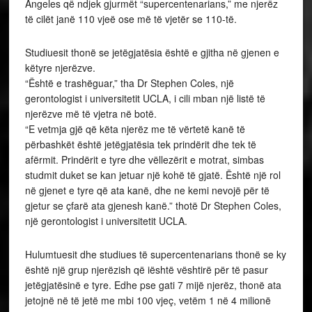
Angeles që ndjek gjurmët “supercentenarians,” me njerëz
të cilët janë 110 vjeë ose më të vjetër se 110-të.
Studiuesit thonë se jetëgjatësia është e gjitha në gjenen e
këtyre njerëzve.
“Është e trashëguar,” tha Dr Stephen Coles, një
gerontologist i universitetit UCLA, i cili mban një listë të
njerëzve më të vjetra në botë.
“E vetmja gjë që këta njerëz me të vërtetë kanë të
përbashkët është jetëgjatësia tek prindërit dhe tek të
afërmit. Prindërit e tyre dhe vëllezërit e motrat, simbas
studmit duket se kan jetuar një kohë të gjatë. Është një rol
në gjenet e tyre që ata kanë, dhe ne kemi nevojë për të
gjetur se çfarë ata gjenesh kanë.” thotë Dr Stephen Coles,
një gerontologist i universitetit UCLA.
Hulumtuesit dhe studiues të supercentenarians thonë se ky
është një grup njerëzish që iështë vështirë për të pasur
jetëgjatësinë e tyre. Edhe pse gati 7 mijë njerëz, thonë ata
jetojnë në të jetë me mbi 100 vjeç, vetëm 1 në 4 milionë