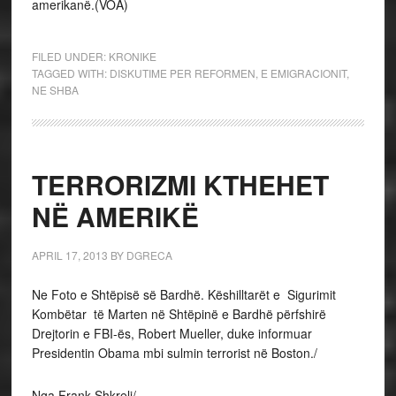
amerikanë.(VOA)
FILED UNDER:
KRONIKE
TAGGED WITH:
DISKUTIME PER REFORMEN
,
E EMIGRACIONIT
,
NE SHBA
TERRORIZMI KTHEHET
NË AMERIKË
APRIL 17, 2013
BY
DGRECA
Ne Foto e Shtëpisë së Bardhë. Këshilltarët e Sigurimit
Kombëtar të Marten në Shtëpinë e Bardhë përfshirë
Drejtorin e FBI-ës, Robert Mueller, duke informuar
Presidentin Obama mbi sulmin terrorist në Boston./
Nga Frank Shkreli/