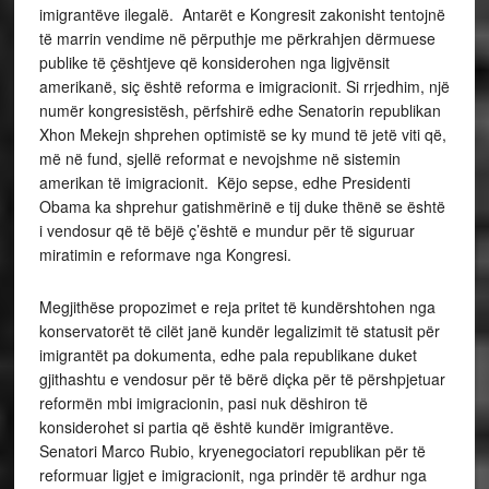
imigrantëve ilegalë. Antarët e Kongresit zakonisht tentojnë
të marrin vendime në përputhje me përkrahjen dërmuese
publike të çështjeve që konsiderohen nga ligjvënsit
amerikanë, siç është reforma e imigracionit. Si rrjedhim, një
numër kongresistësh, përfshirë edhe Senatorin republikan
Xhon Mekejn shprehen optimistë se ky mund të jetë viti që,
më në fund, sjellë reformat e nevojshme në sistemin
amerikan të imigracionit. Këjo sepse, edhe Presidenti
Obama ka shprehur gatishmërinë e tij duke thënë se është
i vendosur që të bëjë ç’është e mundur për të siguruar
miratimin e reformave nga Kongresi.
Megjithëse propozimet e reja pritet të kundërshtohen nga
konservatorët të cilët janë kundër legalizimit të statusit për
imigrantët pa dokumenta, edhe pala republikane duket
gjithashtu e vendosur për të bërë diçka për të përshpjetuar
reformën mbi imigracionin, pasi nuk dëshiron të
konsiderohet si partia që është kundër imigrantëve.
Senatori Marco Rubio, kryenegociatori republikan për të
reformuar ligjet e imigracionit, nga prindër të ardhur nga