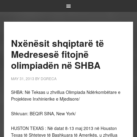
Nxënësit shqiptarë të
Medresesë fitojnë
olimpiadën në SHBA
MAY 31, 2013
BY
DGRECA
SHBA: Në Teksas u zhvillua Olimpiada Ndërkombëtare e
Projekteve Inxhinierike e Mjedisore/
Shkruan: BEQIR SINA, New York/
HUSTON TEXAS : Në datat 8-13 maj 2013 në Houston
Texas të Shteteve të Bashkuara të Amerikës, u zhvillua