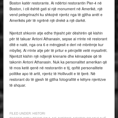
Boston katër restorante. Ai ndërtoi restorantin Pier-4 në
Boston, i cili është gati si një monument në Amerikë, një
vend pelegrinazhi ku shkojnë njerëz nga të gjitha anët e
Amerikës për të ngrënë një drekë a një darkë.
Njerëzit shkonin atje edhe thjesht për dëshirën që kishin
për të takuar Antoni Athanasin, sepse ai rrinte në restorant
ditë e natë, nga ora 6 e mëngjesit e deri në mbrëmje kur
mbyllej. Ai rrinte atje për të pritur e përcjellë vetë mysafirët.
Njerëzit kishin një ndjenjë krenarie dhe kënaqësie që të
takonin Antoni Athanasin. Nuk ka personalitet amerikan që
të mos ketë qenë në restorantin e tij, qoftë personalitete
politike apo të artit, njerëz të Hollivudit e të tjerë. Në
restorant do të gjesh të gjitha fotografitë e këtyre njerëzve
të shquar.
FILED UNDER:
HISTORI