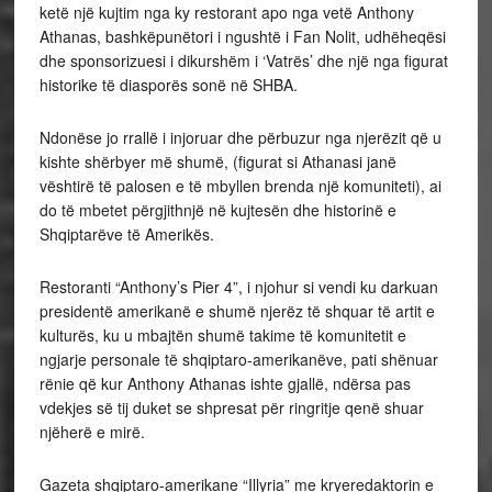
ketë një kujtim nga ky restorant apo nga vetë Anthony
Athanas, bashkëpunëtori i ngushtë i Fan Nolit, udhëheqësi
dhe sponsorizuesi i dikurshëm i ‘Vatrës’ dhe një nga figurat
historike të diasporës sonë në SHBA.
Ndonëse jo rrallë i injoruar dhe përbuzur nga njerëzit që u
kishte shërbyer më shumë, (figurat si Athanasi janë
vështirë të palosen e të mbyllen brenda një komuniteti), ai
do të mbetet përgjithnjë në kujtesën dhe historinë e
Shqiptarëve të Amerikës.
Restoranti “Anthony’s Pier 4”, i njohur si vendi ku darkuan
presidentë amerikanë e shumë njerëz të shquar të artit e
kulturës, ku u mbajtën shumë takime të komunitetit e
ngjarje personale të shqiptaro-amerikanëve, pati shënuar
rënie që kur Anthony Athanas ishte gjallë, ndërsa pas
vdekjes së tij duket se shpresat për ringritje qenë shuar
njëherë e mirë.
Gazeta shqiptaro-amerikane “Illyria” me kryeredaktorin e