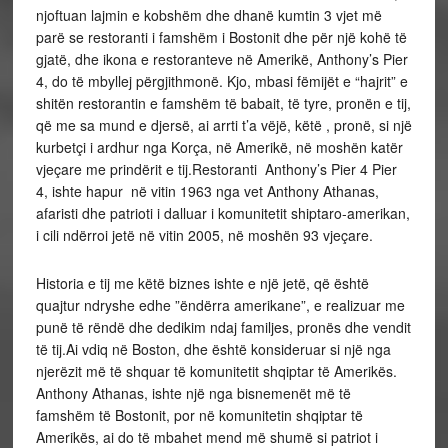
njoftuan lajmin e kobshëm dhe dhanë kumtin 3 vjet më
parë se restoranti i famshëm i Bostonit dhe për një kohë të
gjatë, dhe ikona e restoranteve në Amerikë, Anthony’s Pier
4, do të mbyllej përgjithmonë. Kjo, mbasi fëmijët e “hajrit” e
shitën restorantin e famshëm të babait, të tyre, pronën e tij,
që me sa mund e djersë, ai arrti t’a vëjë, këtë , pronë, si një
kurbetçi i ardhur nga Korça, në Amerikë, në moshën katër
vjeçare me prindërit e tij.Restoranti Anthony’s Pier 4 Pier
4, ishte hapur në vitin 1963 nga vet Anthony Athanas,
afaristi dhe patrioti i dalluar i komunitetit shiptaro-amerikan,
i cili ndërroi jetë në vitin 2005, në moshën 93 vjeçare.
Historia e tij me këtë biznes ishte e një jetë, që është
quajtur ndryshe edhe ”ëndërra amerikane”, e realizuar me
punë të rëndë dhe dedikim ndaj familjes, pronës dhe vendit
të tij.Ai vdiq në Boston, dhe është konsideruar si një nga
njerëzit më të shquar të komunitetit shqiptar të Amerikës.
Anthony Athanas, ishte një nga bisnemenët më të
famshëm të Bostonit, por në komunitetin shqiptar të
Amerikës, ai do të mbahet mend më shumë si patriot i