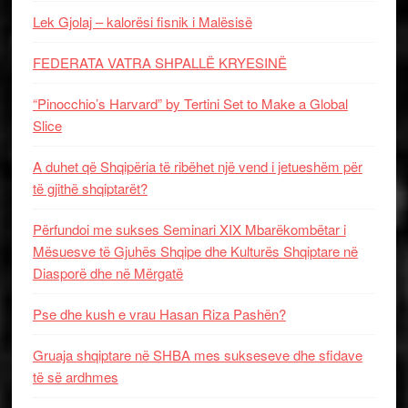
Lek Gjolaj – kalorësi fisnik i Malësisë
FEDERATA VATRA SHPALLË KRYESINË
“Pinocchio’s Harvard” by Tertini Set to Make a Global
Slice
A duhet që Shqipëria të ribëhet një vend i jetueshëm për
të gjithë shqiptarët?
Përfundoi me sukses Seminari XIX Mbarëkombëtar i
Mësuesve të Gjuhës Shqipe dhe Kulturës Shqiptare në
Diasporë dhe në Mërgatë
Pse dhe kush e vrau Hasan Riza Pashën?
Gruaja shqiptare në SHBA mes sukseseve dhe sfidave
të së ardhmes