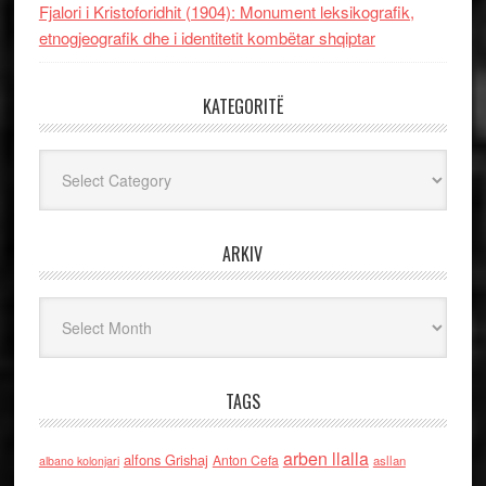
Fjalori i Kristoforidhit (1904): Monument leksikografik,
etnogjeografik dhe i identitetit kombëtar shqiptar
KATEGORITË
Kategoritë
ARKIV
Arkiv
TAGS
arben llalla
alfons Grishaj
Anton Cefa
asllan
albano kolonjari