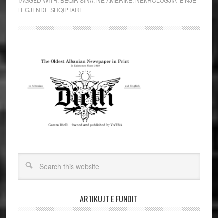
TAGGED WITH:
BEQIR SINA
,
NE AMERIKE
,
NEKROLOGJIA” E NJË
LEGJENDE SHQIPTARE
ARTIKUJT E FUNDIT