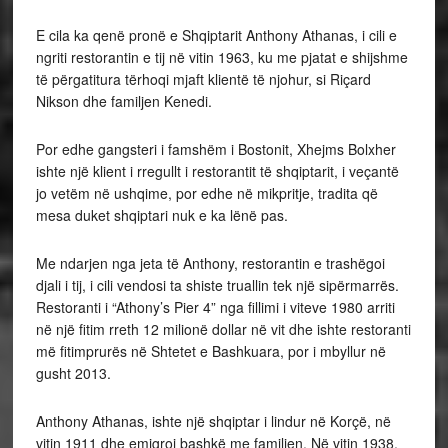
E cila ka qenë pronë e Shqiptarit Anthony Athanas, i cili e
ngriti restorantin e tij në vitin 1963, ku me pjatat e shijshme
të përgatitura tërhoqi mjaft klientë të njohur, si Riçard
Nikson dhe familjen Kenedi.
Por edhe gangsteri i famshëm i Bostonit, Xhejms Bolxher
ishte një klient i rregullt i restorantit të shqiptarit, i veçantë
jo vetëm në ushqime, por edhe në mikpritje, tradita që
mesa duket shqiptari nuk e ka lënë pas.
Me ndarjen nga jeta të Anthony, restorantin e trashëgoi
djali i tij, i cili vendosi ta shiste truallin tek një sipërmarrës.
Restoranti i “Athony’s Pier 4” nga fillimi i viteve 1980 arriti
në një fitim rreth 12 milionë dollar në vit dhe ishte restoranti
më fitimprurës në Shtetet e Bashkuara, por i mbyllur në
gusht 2013.
Anthony Athanas, ishte një shqiptar i lindur në Korçë, në
vitin 1911 dhe emigroi bashkë me familjen. Në vitin 1938,