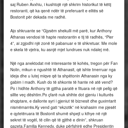
saj Ruben Avxhiu, i kushtojë një shkrim historikut të këtij
restoranti, që ka qenë ndër të preferuarit e elitës së
Bostonit për dekada me radhë.
Ajo shkruante se “Gjysëm shekulli më parë, kur Anthony
Athanas vendosi të hapte restorantin e tij të radhës, “Pier
4”, ai zgjodhi një zonë të pabanuar e të shkretuar. Me mole
e skela të vjetra, ku asnjë mjet lundrues nuk ndalej më.
Një nga anektodat më interesante të kohës, tregon për Fan
Nolin, mikun e ngushtë të Athanasit, që ishte tmerruar nga
ideja dhe u lutej miqve që ta shpëtonin Athanasin nga ky
gabim i madh. Kush do të shkonte të hante në atë vend?
Po i hidhte Anthony të gjitha paratë e fituara në një pellg që
sillte veç dështim.Po çfarë nuk shihte dot gjeniu i kulturës
shqiptare, e dallonte syri i gjeniut të biznesit dhe guximtarit
nismëmarrës.Ky vend gati “ekzotik” në krahasim me pjesët
e qytetëruara të Bostonit shumë shpejt u kthye në një
sekret të vogël, të cilin që të gjithë e dinin”, shkruan
gazeta.Familja Kennedy, duke përfshirë edhe Presidentin