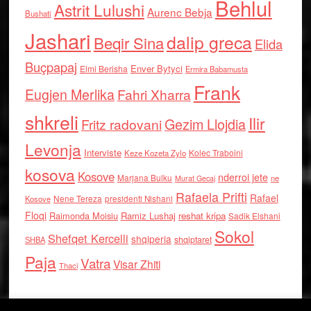
Behlul
Astrit Lulushi
Aurenc Bebja
Bushati
Jashari
dalip greca
Beqir Sina
Elida
Buçpapaj
Enver Bytyci
Elmi Berisha
Ermira Babamusta
Frank
Eugjen Merlika
Fahri Xharra
shkreli
Ilir
Gezim Llojdia
Fritz radovani
Levonja
Interviste
Kolec Traboini
Keze Kozeta Zylo
kosova
Kosove
nderroi jete
Marjana Bulku
ne
Murat Gecaj
Rafaela Prifti
Rafael
Nene Tereza
Kosove
presidenti Nishani
Floqi
Raimonda Moisiu
Ramiz Lushaj
reshat kripa
Sadik Elshani
Sokol
Shefqet Kercelli
shqiperia
shqiptaret
SHBA
Paja
Vatra
Visar Zhiti
Thaci