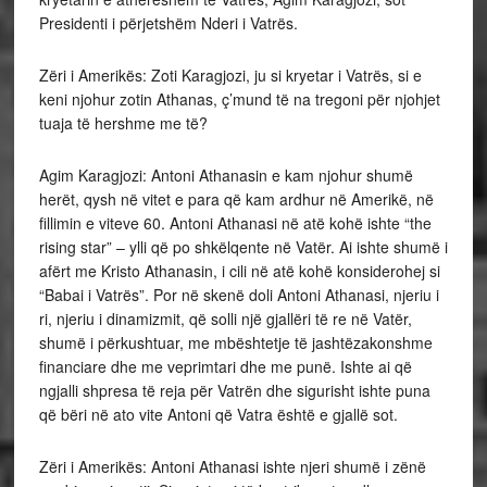
Presidenti i përjetshëm Nderi i Vatrës.
Zëri i Amerikës: Zoti Karagjozi, ju si kryetar i Vatrës, si e
keni njohur zotin Athanas, ç’mund të na tregoni për njohjet
tuaja të hershme me të?
Agim Karagjozi: Antoni Athanasin e kam njohur shumë
herët, qysh në vitet e para që kam ardhur në Amerikë, në
fillimin e viteve 60. Antoni Athanasi në atë kohë ishte “the
rising star” – ylli që po shkëlqente në Vatër. Ai ishte shumë i
afërt me Kristo Athanasin, i cili në atë kohë konsiderohej si
“Babai i Vatrës”. Por në skenë doli Antoni Athanasi, njeriu i
ri, njeriu i dinamizmit, që solli një gjallëri të re në Vatër,
shumë i përkushtuar, me mbështetje të jashtëzakonshme
financiare dhe me veprimtari dhe me punë. Ishte ai që
ngjalli shpresa të reja për Vatrën dhe sigurisht ishte puna
që bëri në ato vite Antoni që Vatra është e gjallë sot.
Zëri i Amerikës: Antoni Athanasi ishte njeri shumë i zënë