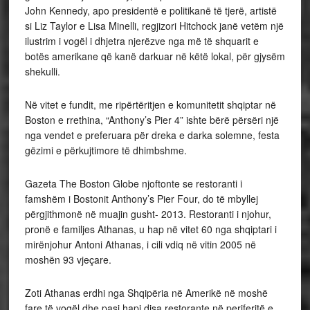
John Kennedy, apo presidentë e politikanë të tjerë, artistë
si Liz Taylor e Lisa Minelli, regjizori Hitchock janë vetëm një
ilustrim i vogël i dhjetra njerëzve nga më të shquarit e
botës amerikane që kanë darkuar në këtë lokal, për gjysëm
shekulli.
Në vitet e fundit, me ripërtëritjen e komunitetit shqiptar në
Boston e rrethina, “Anthony’s Pier 4” ishte bërë përsëri një
nga vendet e preferuara për dreka e darka solemne, festa
gëzimi e përkujtimore të dhimbshme.
Gazeta The Boston Globe njoftonte se restoranti i
famshëm i Bostonit Anthony’s Pier Four, do të mbyllej
përgjithmonë në muajin gusht- 2013. Restoranti i njohur,
pronë e familjes Athanas, u hap në vitet 60 nga shqiptari i
mirënjohur Antoni Athanas, i cili vdiq në vitin 2005 në
moshën 93 vjeçare.
Zoti Athanas erdhi nga Shqipëria në Amerikë në moshë
fare të vogël dhe pasi hapi disa restorante në periferitë e