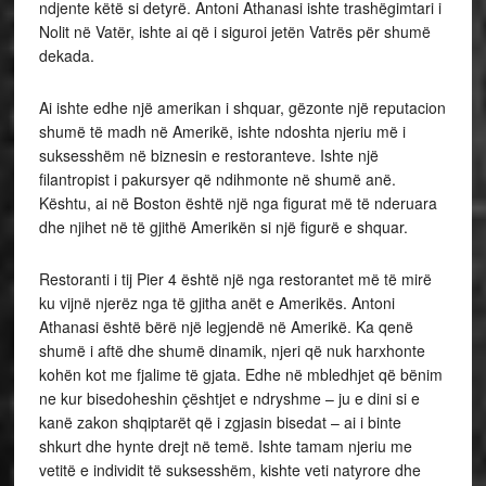
ndjente këtë si detyrë. Antoni Athanasi ishte trashëgimtari i
Nolit në Vatër, ishte ai që i siguroi jetën Vatrës për shumë
dekada.
Ai ishte edhe një amerikan i shquar, gëzonte një reputacion
shumë të madh në Amerikë, ishte ndoshta njeriu më i
suksesshëm në biznesin e restoranteve. Ishte një
filantropist i pakursyer që ndihmonte në shumë anë.
Kështu, ai në Boston është një nga figurat më të nderuara
dhe njihet në të gjithë Amerikën si një figurë e shquar.
Restoranti i tij Pier 4 është një nga restorantet më të mirë
ku vijnë njerëz nga të gjitha anët e Amerikës. Antoni
Athanasi është bërë një legjendë në Amerikë. Ka qenë
shumë i aftë dhe shumë dinamik, njeri që nuk harxhonte
kohën kot me fjalime të gjata. Edhe në mbledhjet që bënim
ne kur bisedoheshin çështjet e ndryshme – ju e dini si e
kanë zakon shqiptarët që i zgjasin bisedat – ai i binte
shkurt dhe hynte drejt në temë. Ishte tamam njeriu me
vetitë e individit të suksesshëm, kishte veti natyrore dhe