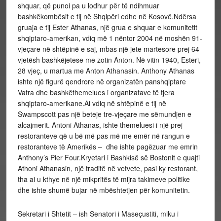
shquar, që punoi pa u lodhur për të ndihmuar
bashkëkombësit e tij në Shqipëri edhe në Kosovë.Ndërsa
gruaja e tij Ester Athanas, një grua e shquar e komunitetit
shqiptaro-amerikan, vdiq më 1 nëntor 2004 në moshën 91-
vjeçare në shtëpinë e saj, mbas një jete martesore prej 64
vjetësh bashkëjetese me zotin Anton. Në vitin 1940, Esteri,
28 vjeç, u martua me Anton Athanasin. Anthony Athanas
ishte një figurë qendrore në organizatën panshqiptare
Vatra dhe bashkëthemelues i organizatave të tjera
shqiptaro-amerikane.Ai vdiq në shtëpinë e tij në
Swampscott pas një beteje tre-vjeçare me sëmundjen e
alcajmerit. Antoni Athanas, ishte themeluesi i një prej
restoranteve që u bë më pas më me emër në rangun e
restoranteve të Amerikës – dhe ishte pagëzuar me emrin
Anthony’s Pier Four.Kryetari i Bashkisë së Bostonit e quajti
Athoni Athanasin, një traditë në vetvete, pasi ky restorant,
tha ai u kthye në një mikpritës të mijra takimeve politike
dhe ishte shumë bujar në mbështetjen për komunitetin.
Sekretari i Shtetit – ish Senatori i Maseçustiti, miku i