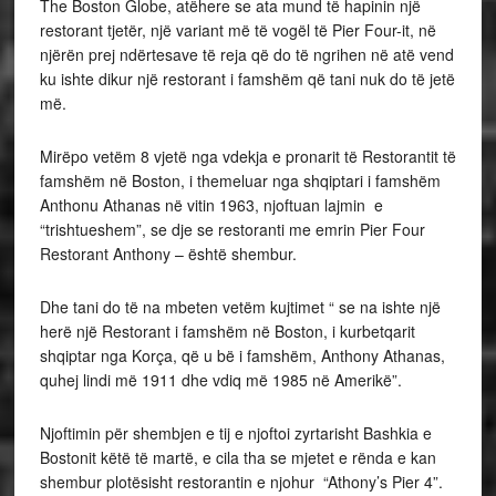
The Boston Globe, atëhere se ata mund të hapinin një
restorant tjetër, një variant më të vogël të Pier Four-it, në
njërën prej ndërtesave të reja që do të ngrihen në atë vend
ku ishte dikur një restorant i famshëm që tani nuk do të jetë
më.
Mirëpo vetëm 8 vjetë nga vdekja e pronarit të Restorantit të
famshëm në Boston, i themeluar nga shqiptari i famshëm
Anthonu Athanas në vitin 1963, njoftuan lajmin e
“trishtueshem”, se dje se restoranti me emrin Pier Four
Restorant Anthony – është shembur.
Dhe tani do të na mbeten vetëm kujtimet “ se na ishte një
herë një Restorant i famshëm në Boston, i kurbetqarit
shqiptar nga Korça, që u bë i famshëm, Anthony Athanas,
quhej lindi më 1911 dhe vdiq më 1985 në Amerikë”.
Njoftimin për shembjen e tij e njoftoi zyrtarisht Bashkia e
Bostonit këtë të martë, e cila tha se mjetet e rënda e kan
shembur plotësisht restorantin e njohur “Athony’s Pier 4”.