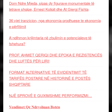
Dom Ndre Mjeda, sipas dy figurave monumentale të
letrave shqipe, Ernest Koliqit dhe At Gjergj Fishta
36 vjet tranzicion, nga ekonomia prodhuese te ekonomia
e përfitimit
A ndihmon krijimtaria në zbulimin e potencialeve të
fshehura?
PROF. AHMET QERIQI DHE EPOKA E REZISTENCЁS
DHE LUFTЁS PЁR LIRI!
FORMAT ALTERNATIVE TË EVIDENTIMIT TË
TARIFËS POSTARE NË HISTORINË E POSTËS
SHQIPTARE
NJË SPROVË E GUXIMSHME PERFORMIZMI…
𝐕𝐞𝐧𝐝𝐢𝐦𝐞𝐭 𝐐𝐞̈ 𝐍𝐝𝐫𝐲𝐬𝐡𝐮𝐚𝐧 𝐁𝐨𝐭𝐞̈𝐧