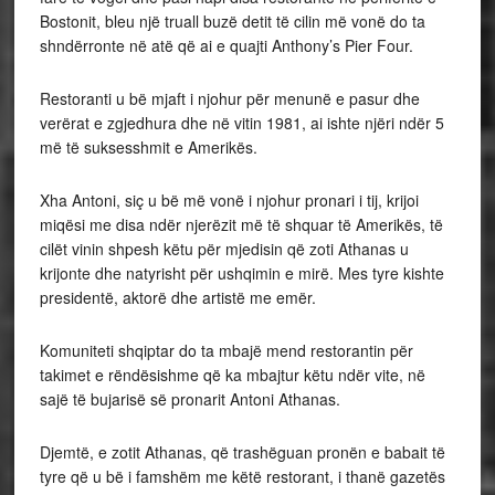
Bostonit, bleu një truall buzë detit të cilin më vonë do ta
shndërronte në atë që ai e quajti Anthony’s Pier Four.
Restoranti u bë mjaft i njohur për menunë e pasur dhe
verërat e zgjedhura dhe në vitin 1981, ai ishte njëri ndër 5
më të suksesshmit e Amerikës.
Xha Antoni, siç u bë më vonë i njohur pronari i tij, krijoi
miqësi me disa ndër njerëzit më të shquar të Amerikës, të
cilët vinin shpesh këtu për mjedisin që zoti Athanas u
krijonte dhe natyrisht për ushqimin e mirë. Mes tyre kishte
presidentë, aktorë dhe artistë me emër.
Komuniteti shqiptar do ta mbajë mend restorantin për
takimet e rëndësishme që ka mbajtur këtu ndër vite, në
sajë të bujarisë së pronarit Antoni Athanas.
Djemtë, e zotit Athanas, që trashëguan pronën e babait të
tyre që u bë i famshëm me këtë restorant, i thanë gazetës