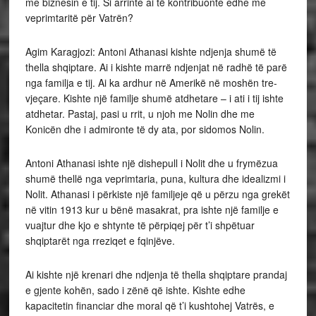
me biznesin e tij. Si arrinte ai të kontribuonte edhe me
veprimtaritë për Vatrën?
Agim Karagjozi: Antoni Athanasi kishte ndjenja shumë të
thella shqiptare. Ai i kishte marrë ndjenjat në radhë të parë
nga familja e tij. Ai ka ardhur në Amerikë në moshën tre-
vjeçare. Kishte një familje shumë atdhetare – i ati i tij ishte
atdhetar. Pastaj, pasi u rrit, u njoh me Nolin dhe me
Konicën dhe i admironte të dy ata, por sidomos Nolin.
Antoni Athanasi ishte një dishepull i Nolit dhe u frymëzua
shumë thellë nga veprimtaria, puna, kultura dhe idealizmi i
Nolit. Athanasi i përkiste një familjeje që u përzu nga grekët
në vitin 1913 kur u bënë masakrat, pra ishte një familje e
vuajtur dhe kjo e shtynte të përpiqej për t’i shpëtuar
shqiptarët nga rreziqet e fqinjëve.
Ai kishte një krenari dhe ndjenja të thella shqiptare prandaj
e gjente kohën, sado i zënë që ishte. Kishte edhe
kapacitetin financiar dhe moral që t’i kushtohej Vatrës, e