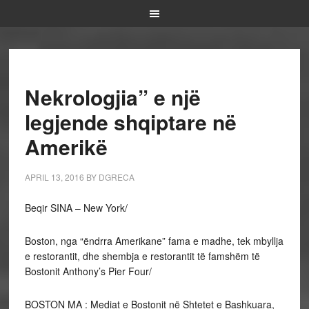
Nekrologjia” e një
legjende shqiptare në
Amerikë
APRIL 13, 2016
BY
DGRECA
Beqir SINA – New York/
Boston, nga “ëndrra Amerikane” fama e madhe, tek mbyllja
e restorantit, dhe shembja e restorantit të famshëm të
Bostonit Anthony’s Pier Four/
BOSTON MA : Mediat e Bostonit në Shtetet e Bashkuara,