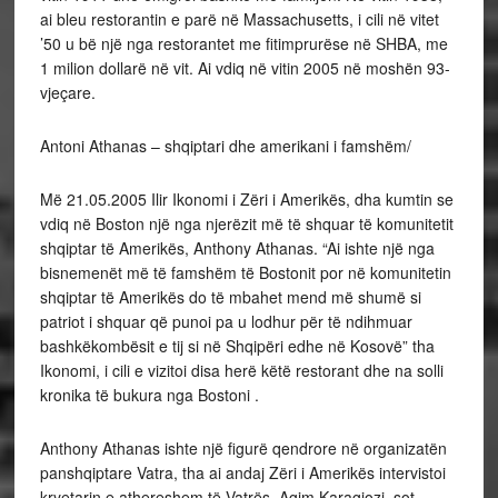
ai bleu restorantin e parë në Massachusetts, i cili në vitet
’50 u bë një nga restorantet me fitimprurëse në SHBA, me
1 milion dollarë në vit. Ai vdiq në vitin 2005 në moshën 93-
vjeçare.
Antoni Athanas – shqiptari dhe amerikani i famshëm/
Më 21.05.2005 Ilir Ikonomi i Zëri i Amerikës, dha kumtin se
vdiq në Boston një nga njerëzit më të shquar të komunitetit
shqiptar të Amerikës, Anthony Athanas. “Ai ishte një nga
bisnemenët më të famshëm të Bostonit por në komunitetin
shqiptar të Amerikës do të mbahet mend më shumë si
patriot i shquar që punoi pa u lodhur për të ndihmuar
bashkëkombësit e tij si në Shqipëri edhe në Kosovë” tha
Ikonomi, i cili e vizitoi disa herë këtë restorant dhe na solli
kronika të bukura nga Bostoni .
Anthony Athanas ishte një figurë qendrore në organizatën
panshqiptare Vatra, tha ai andaj Zëri i Amerikës intervistoi
kryetarin e athereshem të Vatrës, Agim Karagjozi, sot