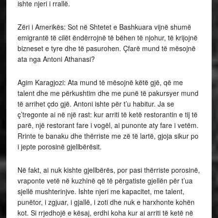
ishte njeri i rrallë.
Zëri i Amerikës: Sot në Shtetet e Bashkuara vijnë shumë
emigrantë të cilët ëndërrojnë të bëhen të njohur, të krijojnë
bizneset e tyre dhe të pasurohen. Çfarë mund të mësojnë
ata nga Antoni Athanasi?
Agim Karagjozi: Ata mund të mësojnë këtë gjë, që me
talent dhe me përkushtim dhe me punë të pakursyer mund
të arrihet çdo gjë. Antoni ishte për t’u habitur. Ja se
ç’tregonte ai në një rast: kur arriti të ketë restorantin e tij të
parë, një restorant fare i vogël, ai punonte aty fare i vetëm.
Rrinte te banaku dhe thërriste me zë të lartë, gjoja sikur po
i jepte porosinë gjellbërësit.
Në fakt, ai nuk kishte gjellbërës, por pasi thërriste porosinë,
vraponte vetë në kuzhinë që të përgatiste gjellën për t’ua
sjellë mushterinjve. Ishte njeri me kapacitet, me talent,
punëtor, i zgjuar, i gjallë, i zoti dhe nuk e harxhonte kohën
kot. Si rrjedhojë e kësaj, erdhi koha kur ai arriti të ketë në