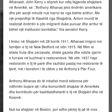
Athanasit, John Kerry u shpreh kur vdiq legjenda shqiptare
në Amerikë, se :”Anthony Athanas jetoi ëndrrën amerikane
dhe për asnjë minutë nuk harroi se nga kishte ardhur. Me
një prejardhje të thjeshtë nga Shqipëria, Antoni mundi të
realizojë ëndrrën e çdo imigranti duke punuar dhe arritur të
bëhet një institucion kombëtar,” tha senatori Kerry.
I lindur në Shqipëri më 28 korrik 1911, Athanasi imigroi me
familjen e tij në New Bedford në vitin 1915. Në fillim ai
shiste fruta dhe zarzavate, shiste gazeta dhe ndizte zjarrin
e furrave në kuzhinat e restoranteve. Në vitin 1937 hapi
restorantin e tij të parë dhe vazhdoi pastaj me restorante të
tjerë, më i famshmi i të cilëve u bë Anthony’s Pier Four.
Anthony Athanas do të mbahet mend sidomos për
ndihmën bujare që i dha komunitetit shqiptar të Amerikës
dhe kontributin për bashkatdhetarët e tij në Shqipëri dhe në
Kosovë.
Nuk ka shqiptar në Boston, por edhe përtej tij që të mos