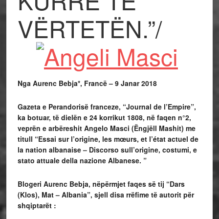
KURRË TË
VËRTETËN.”/
Nga
Aurenc Bebja*, Francë – 9 Janar 2018
Gazeta e Perandorisë franceze, “Journal de l’Empire”,
ka botuar, të dielën e 24 korrikut 1808,
në faqen n°2
,
veprën e arbëreshit Angelo Masci (Ëngjëll Mashit) me
titull “Essai sur l’origine, les mœurs, et l’état actuel de
la nation albanaise – Discorso sull’origine, costumi, e
stato attuale della nazione Albanese. ”
Blogeri Aurenc Bebja, nëpërmjet faqes së tij “
Dars
(Klos), Mat – Albania
”, sjell disa rrëfime të autorit për
shqiptarët :