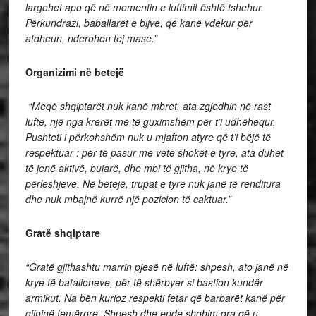
largohet apo që në momentin e luftimit është fshehur.
Përkundrazi, baballarët e bijve, që kanë vdekur për
atdheun, nderohen tej mase.”
Organizimi në betejë
“Meqë shqiptarët nuk kanë mbret, ata zgjedhin në rast
lufte, një nga krerët më të guximshëm për t’i udhëhequr.
Pushteti i përkohshëm nuk u mjafton atyre që t’i bëjë të
respektuar : për të pasur me vete shokët e tyre, ata duhet
të jenë aktivë, bujarë, dhe mbi të gjitha, në krye të
përleshjeve. Në betejë, trupat e tyre nuk janë të renditura
dhe nuk mbajnë kurrë një pozicion të caktuar.”
Gratë shqiptare
“Gratë gjithashtu marrin pjesë në luftë: shpesh, ato janë në
krye të batalioneve, për të shërbyer si bastion kundër
armikut. Na bën kurioz respekti fetar që barbarët kanë për
gjininë femërore. Shpesh dhe ende shohim gra që u