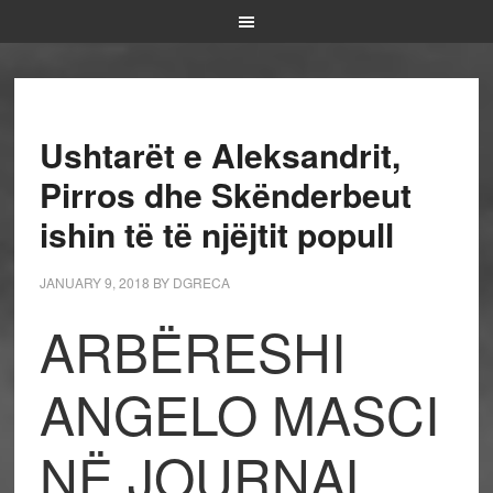
Ushtarët e Aleksandrit,
Pirros dhe Skënderbeut
ishin të të njëjtit popull
JANUARY 9, 2018
BY
DGRECA
ARBËRESHI
ANGELO MASCI
NË JOURNAL