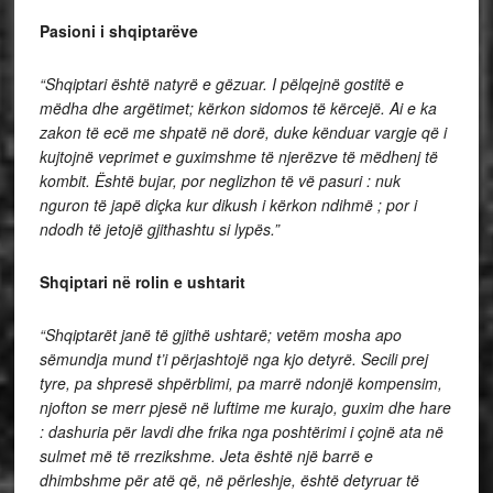
Pasioni i shqiptarëve
“Shqiptari është natyrë e gëzuar. I pëlqejnë gostitë e
mëdha dhe argëtimet; kërkon sidomos të kërcejë. Ai e ka
zakon të ecë me shpatë në dorë, duke kënduar vargje që i
kujtojnë veprimet e guximshme të njerëzve të mëdhenj të
kombit. Është bujar, por neglizhon të vë pasuri : nuk
nguron të japë diçka kur dikush i kërkon ndihmë ; por i
ndodh të jetojë gjithashtu si lypës.”
Shqiptari në rolin e ushtarit
“Shqiptarët janë të gjithë ushtarë; vetëm mosha apo
sëmundja mund t’i përjashtojë nga kjo detyrë. Secili prej
tyre, pa shpresë shpërblimi, pa marrë ndonjë kompensim,
njofton se merr pjesë në luftime me kurajo, guxim dhe hare
: dashuria për lavdi dhe frika nga poshtërimi i çojnë ata në
sulmet më të rrezikshme. Jeta është një barrë e
dhimbshme për atë që, në përleshje, është detyruar të