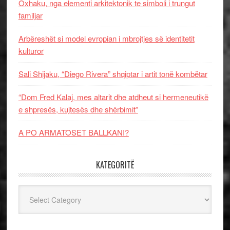
Oxhaku, nga elementi arkitektonik te simboli i trungut
familjar
Arbëreshët si model evropian i mbrojtjes së identitetit
kulturor
Sali Shijaku, “Diego Rivera” shqiptar i artit tonë kombëtar
“Dom Fred Kalaj, mes altarit dhe atdheut si hermeneutikë
e shpresës, kujtesës dhe shërbimit”
A PO ARMATOSET BALLKANI?
KATEGORITË
Kategoritë