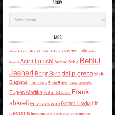
ARKIV
Arkiv
TAGS
arben llalla
alfons Grishaj
Anton Cefa
asllan
albano kolonjari
Behlul
Astrit Lulushi
Aurenc Bebja
Bushati
Jashari
dalip greca
Beqir Sina
Elida
Buçpapaj
Enver Bytyci
Elmi Berisha
Ermira Babamusta
Frank
Eugjen Merlika
Fahri Xharra
shkreli
Ilir
Gezim Llojdia
Fritz radovani
Levonja
Interviste
Kolec Traboini
Keze Kozeta Zylo