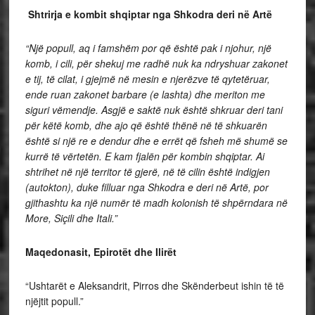
Shtrirja e kombit shqiptar nga Shkodra deri në Artë
“Një popull, aq i famshëm por që është pak i njohur, një
komb, i cili, për shekuj me radhë nuk ka ndryshuar zakonet
e tij, të cilat, i gjejmë në mesin e njerëzve të qytetëruar,
ende ruan zakonet barbare (e lashta) dhe meriton me
siguri vëmendje. Asgjë e saktë nuk është shkruar deri tani
për këtë komb, dhe ajo që është thënë në të shkuarën
është si një re e dendur dhe e errët që fsheh më shumë se
kurrë të vërtetën. E kam fjalën për kombin shqiptar. Ai
shtrihet në një territor të gjerë, në të cilin është indigjen
(autokton), duke filluar nga Shkodra e deri në Artë, por
gjithashtu ka një numër të madh kolonish të shpërndara në
More, Siçili dhe Itali.”
Maqedonasit, Epirotët dhe Ilirët
“Ushtarët e Aleksandrit, Pirros dhe Skënderbeut ishin të të
njëjtit popull.”