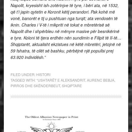
Napolit, kryesisht ish-zotërinjve të tyre, i bëri ata, në 1532,
që t’i japin qytetin e Koronit këtij perandori. Pak kohë më
vonë, banorët e tij u pushtuan nga turqit; ata vendosën të
iknin. Charles i V-të i mikpriti në tokat e mbretërisë së
Napolit dhe i shpërbleu në mënyre masive për besnikërinë
e tyre. Koloni të tjera erdhën nën sundimin e Filipit të II-të…
Shqiptarët, aktualisht ekzistues në këtë mbretëri, jetojnë në
59 fshatra, të cilët së bashku, përbëjnë një popullsi prej
63.920 individësh.”
FILED UNDER:
HISTORI
TAGGED WITH:
“USHTARËT E ALEKSANDRIT
,
AURENC BEBJA
,
PIRROS DHE SKËNDERBEUT
,
SHQIPTARE