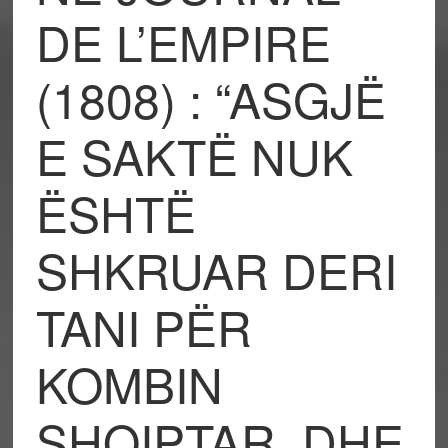
DE L’EMPIRE
(1808) : “ASGJË
E SAKTË NUK
ËSHTË
SHKRUAR DERI
TANI PËR
KOMBIN
SHQIPTAR, DHE