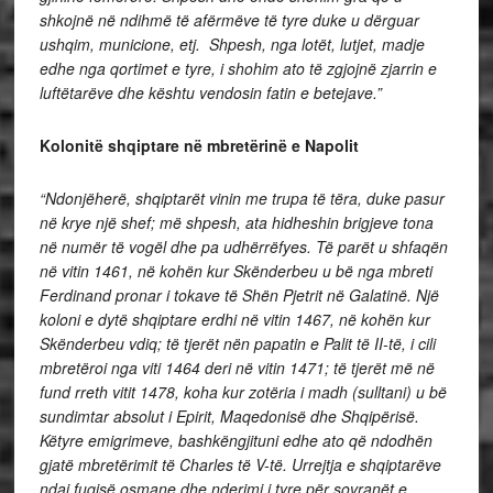
shkojnë në ndihmë të afërmëve të tyre duke u dërguar
ushqim, municione, etj. Shpesh, nga lotët, lutjet, madje
edhe nga qortimet e tyre, i shohim ato të zgjojnë zjarrin e
luftëtarëve dhe kështu vendosin fatin e betejave.”
Kolonitë shqiptare në mbretërinë e Napolit
“Ndonjëherë, shqiptarët vinin me trupa të tëra, duke pasur
në krye një shef; më shpesh, ata hidheshin brigjeve tona
në numër të vogël dhe pa udhërrëfyes. Të parët u shfaqën
në vitin 1461, në kohën kur Skënderbeu u bë nga mbreti
Ferdinand pronar i tokave të Shën Pjetrit në Galatinë. Një
koloni e dytë shqiptare erdhi në vitin 1467, në kohën kur
Skënderbeu vdiq; të tjerët nën papatin e Palit të II-të, i cili
mbretëroi nga viti 1464 deri në vitin 1471; të tjerët më në
fund rreth vitit 1478, koha kur zotëria i madh (sulltani) u bë
sundimtar absolut i Epirit, Maqedonisë dhe Shqipërisë.
Këtyre emigrimeve, bashkëngjituni edhe ato që ndodhën
gjatë mbretërimit të Charles të V-të. Urrejtja e shqiptarëve
ndaj fuqisë osmane dhe nderimi i tyre për sovranët e