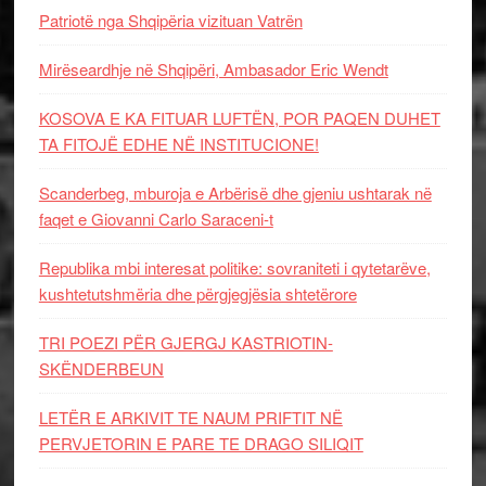
Patriotë nga Shqipëria vizituan Vatrën
Mirëseardhje në Shqipëri, Ambasador Eric Wendt
KOSOVA E KA FITUAR LUFTËN, POR PAQEN DUHET
TA FITOJË EDHE NË INSTITUCIONE!
Scanderbeg, mburoja e Arbërisë dhe gjeniu ushtarak në
faqet e Giovanni Carlo Saraceni-t
Republika mbi interesat politike: sovraniteti i qytetarëve,
kushtetutshmëria dhe përgjegjësia shtetërore
TRI POEZI PËR GJERGJ KASTRIOTIN-
SKËNDERBEUN
LETËR E ARKIVIT TE NAUM PRIFTIT NË
PERVJETORIN E PARE TE DRAGO SILIQIT