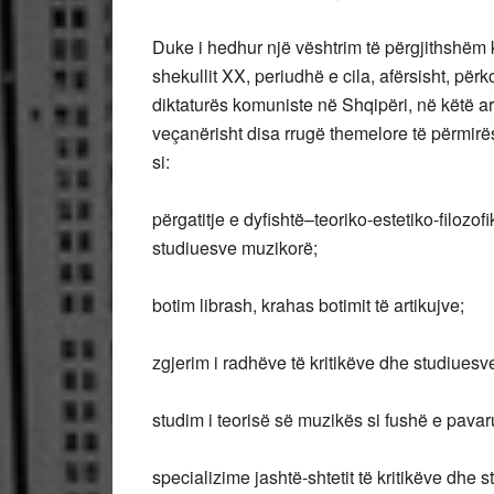
Duke i hedhur një vështrim të përgjithshëm k
shekullit XX, periudhë e cila, afërsisht, për
diktaturës komuniste në Shqipëri, në këtë ar
veçanërisht disa rrugë themelore të përmirës
si:
përgatitje e dyfishtë–teoriko-estetiko-filozo
studiuesve muzikorë;
botim librash, krahas botimit të artikujve;
zgjerim i radhëve të kritikëve dhe studiuesv
studim i teorisë së muzikës si fushë e pavar
specializime jashtë-shtetit të kritikëve dhe