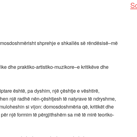
So
omosdoshmërisht shprehje e shkallës së rëndësisë–më
fike dhe praktiko-artistiko-muzikore–e kritikëve dhe
qiptare është, pa dyshim, një çështje e vështirë,
en një radhë nën-çështjesh të natyrave të ndryshme,
rmuloheshin si vijon: domosdoshmëria që, kritikët dhe
për një formim të përgjithshëm sa më të mirë teoriko-