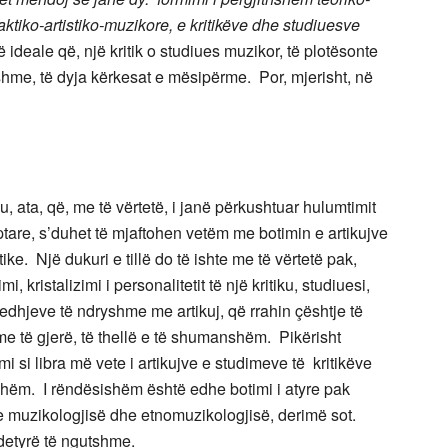
raktiko-artistiko-muzikore, e kritikëve dhe studiuesve
ë ideale që, një kritik o studiues muzikor, të plotësonte
shme, të dyja kërkesat e mësipërme. Por, mjerisht, në
u, ata, që, me të vërtetë, i janë përkushtuar hulumtimit
ptare, s’duhet të mjaftohen vetëm me botimin e artikujve
tike. Një dukuri e tillë do të ishte me të vërtetë pak,
 kristalizimi i personalitetit të një kritiku, studiuesi,
ledhjeve të ndryshme me artikuj, që rrahin çështje të
me të gjerë, të thellë e të shumanshëm. Pikërisht
mi si libra më vete i artikujve e studimeve të kritikëve
hëm. I rëndësishëm është edhe botimi i atyre pak
e muzikologjisë dhe etnomuzikologjisë, derimë sot.
detyrë të ngutshme.