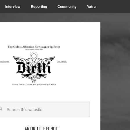
Interview
Reporting
Community
Vatra
ARTIKUJT E FUNDIT