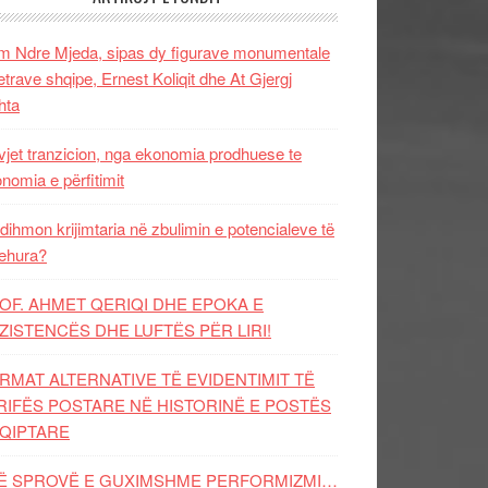
 Ndre Mjeda, sipas dy figurave monumentale
letrave shqipe, Ernest Koliqit dhe At Gjergj
hta
vjet tranzicion, nga ekonomia prodhuese te
nomia e përfitimit
dihmon krijimtaria në zbulimin e potencialeve të
ehura?
OF. AHMET QERIQI DHE EPOKA E
ZISTENCЁS DHE LUFTЁS PЁR LIRI!
RMAT ALTERNATIVE TË EVIDENTIMIT TË
RIFËS POSTARE NË HISTORINË E POSTËS
QIPTARE
Ë SPROVË E GUXIMSHME PERFORMIZMI…