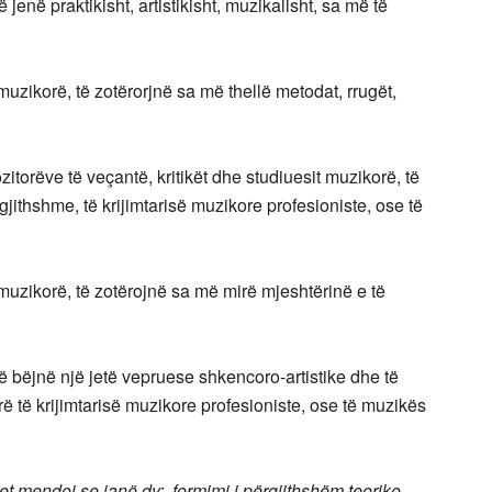
 jenë praktikisht, artistikisht, muzikalisht, sa më të
uzikorë, të zotërorjnë sa më thellë metodat, rrugët,
torëve të veçantë, kritikët dhe studiuesit muzikorë, të
ërgjithshme, të krijimtarisë muzikore profesioniste, ose të
muzikorë, të zotërojnë sa më mirë mjeshtërinë e të
të bëjnë një jetë vepruese shkencoro-artistike dhe të
të krijimtarisë muzikore profesioniste, ose të muzikës
t mendoj se janë dy: formimi i përgjithshëm teoriko-