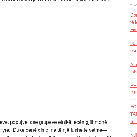
Dom
të 
Fis
36 
eko
A n
fsh
PR
RE
FO
TA
SH
beve, popujve, ose grupeve etnikë, ecën gjithmonë
ë tyre. Duke qenë disiplina të një fushe të vetme—
NJ