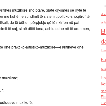
ritikës muzikore shqiptare, gjatë gjysmës së dytë të
alba
kon me kohën e sundimit të sistemit politiko-shoqëror të
tikull, do të bëhen përpjekje që të nxirren në pah
asll
imit të saj, si në ditët tona, ashtu edhe në të ardhmen,
B
d
fike dhe praktiko-artistiko-muzikore—e kritikëve dhe
Env
Fa
ra
e muzikorë;
Inte
Ko
ur;
Nen
Flo
 studiuesve muzikorë;
Els