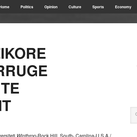
Home
Politics
Opinion
Culture
Sports
Economy
ZIKORE
:RRUGE
 TE
IT
ersiteti
Winthrop-
Rock Hill, South- Carolina-U.S.A./