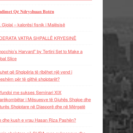
𝐝𝐢𝐦𝐞𝐭 𝐐𝐞̈ 𝐍𝐝𝐫𝐲𝐬𝐡𝐮𝐚𝐧 𝐁𝐨𝐭𝐞̈𝐧
 Gjolaj – kalorësi fisnik i Malësisë
DERATA VATRA SHPALLË KRYESINË
nocchio’s Harvard” by Tertini Set to Make a
bal Slice
uhet që Shqipëria të ribëhet një vend i
ueshëm për të gjithë shqiptarët?
fundoi me sukses Seminari XIX
rëkombëtar i Mësuesve të Gjuhës Shqipe dhe
turës Shqiptare në Diasporë dhe në Mërgatë
 dhe kush e vrau Hasan Riza Pashën?