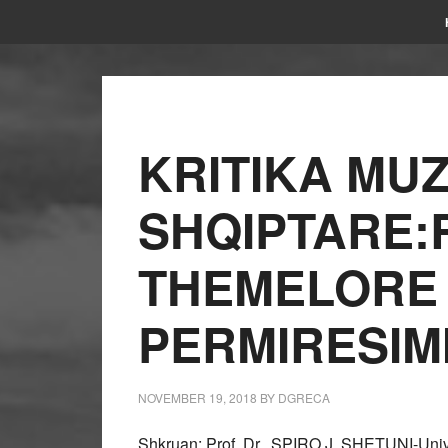
KRITIKA MU
SHQIPTARE
THEMELORE
PERMIRESIM
NOVEMBER 19, 2018
BY
DGRECA
Shkruan: Prof. Dr. SPIRO J. SHETUNI-Univ