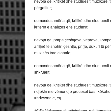
nevoja që, kritikët dhe studiuesit muzikorë, të
përgatitur;
domosdoshmëria që, kritikët dhe studiuesit m
kriteret e analizës e të studimit;
nevoja që, prapa çështjeve, veprave, kompozi
arrijnë të shohin çështje, prirje, dukuri të p
muzikës tradicionale;
domosdoshmëria që, kritikët dhe studiuesit 
shkruarit;
nevoja që, kritikët dhe studiuesit muzikorë, 
ndjekin me vëmendje proceset bashkëkohorë 
tradicionale, etj.
Midis kërkesave të mësipërme, më themelore