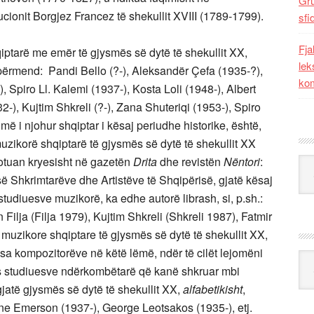
Gr
ucionit Borgjez Francez të shekullit XVIII (1789-1799).
sfi
Fja
iptarë me emër të gjysmës së dytë të shekullit XX,
lek
përmend: Pandi Bello (?-), Aleksandër Çefa (1935-?),
kom
 Spiro Ll. Kalemi (1937-), Kosta Loli (1948-), Albert
), Kujtim Shkreli (?-), Zana Shuteriqi (1953-), Spiro
 më i njohur shqiptar i kësaj periudhe historike, është,
uzikorë shqiptarë të gjysmës së dytë të shekullit XX
botuan kryesisht në gazetën
Drita
dhe revistën
Nëntori
:
Kat
 së Shkrimtarëve dhe Artistëve të Shqipërisë, gjatë kësaj
 studiuesve muzikorë, ka edhe autorë librash, si, p.sh.:
Filja (Filja 1979), Kujtim Shkreli (Shkreli 1987), Fatmir
n muzikore shqiptare të gjysmës së dytë të shekullit XX,
a kompozitorëve në këtë lëmë, ndër të cilët lejomëni
Ark
 studiuesve ndërkombëtarë që kanë shkruar mbi
gjatë gjysmës së dytë të shekullit XX,
alfabetikisht
,
e Emerson (1937-), George Leotsakos (1935-), etj.