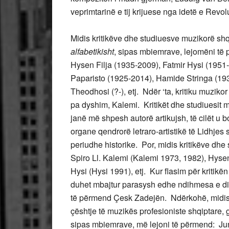
veprimtarinë e tij krijuese nga idetë e Revol
Midis kritikëve dhe studiuesve muzikorë shq
alfabetikisht
, sipas mbiemrave, lejomëni të 
Hysen Filja (1935-2009), Fatmir Hysi (1951-),
Paparisto (1925-2014), Hamide Stringa (1932-
Theodhosi (?-), etj. Ndër ‘ta, kritiku muzikor
pa dyshim, Kalemi. Kritikët dhe studiuesit m
janë më shpesh autorë artikujsh, të cilët u 
organe qendrorë letraro-artistikë të Lidhjes
periudhe historike. Por, midis kritikëve dhe
Spiro Ll. Kalemi (Kalemi 1973, 1982), Hysen 
Hysi (Hysi 1991), etj. Kur flasim për kritikë
duhet mbajtur parasysh edhe ndihmesa e dis
të përmend Çesk Zadejën. Ndërkohë, midis
çështje të muzikës profesioniste shqiptare, 
sipas mbiemrave, më lejoni të përmend: Jun