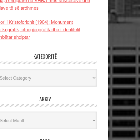
uaja shqiptare në SHBA mes sukseseve dhe
dave të së ardhmes
lori i Kristoforidhit (1904): Monument
sikografik, etnogjeografik dhe i identitetit
bëtar shqiptar
KATEGORITË
egoritë
ARKIV
iv