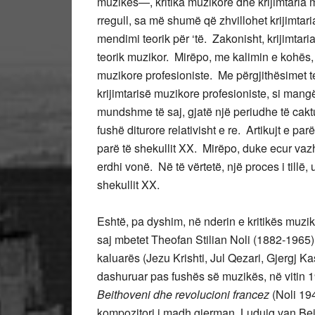
muzikës—, kritika muzikore dhe krijimtaria m
rregull, sa më shumë që zhvillohet krijimtari
mendimi teorik për ‘të. Zakonisht, krijimta
teorik muzikor. Mirëpo, me kalimin e kohës, 
muzikore profesioniste. Me përgjithësimet te
krijimtarisë muzikore profesioniste, si mang
mundshme të saj, gjatë një periudhe të caktu
fushë diturore relativisht e re. Artikujt e p
parë të shekullit XX. Mirëpo, duke ecur vazhd
erdhi vonë. Në të vërtetë, një proces i tillë, 
shekullit XX.
Eshtë, pa dyshim, në nderin e kritikës muziko
saj mbetet Theofan Stilian Noli (1882-1965)
kaluarës (Jezu Krishti, Jul Qezari, Gjergj 
dashuruar pas fushës së muzikës, në vitin 19
Beithoveni dhe revolucioni francez
(Noli 194
kompozitori i madh gjerman, Luduig van Bei