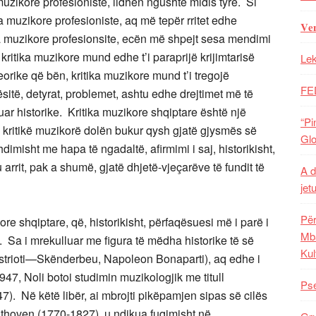
uzikore profesioniste, lidhen ngushtë midis tyre. Si
a muzikore profesioniste, aq më tepër rritet edhe
𝐕𝐞
ria muzikore profesionsite, ecën më shpejt sesa mendimi
kritika muzikore mund edhe t’i paraprijë krijimtarisë
Lek
orike që bën, kritika muzikore mund t’i tregojë
FE
ësitë, detyrat, problemet, ashtu edhe drejtimet më të
ar historike. Kritika muzikore shqiptare është një
“Pi
arë kritikë muzikorë dolën bukur qysh gjatë gjysmës së
Glo
imisht me hapa të ngadaltë, afirmimi i saj, historikisht,
u arrit, pak a shumë, gjatë dhjetë-vjeçarëve të fundit të
A d
jet
Për
re shqiptare, që, historikisht, përfaqësuesi më i parë i
Mba
. Sa i mrekulluar me figura të mëdha historike të së
Kul
Kastrioti—Skënderbeu, Napoleon Bonaparti), aq edhe i
47, Noli botoi studimin muzikologjik me titull
Pse
7). Në këtë libër, ai mbrojti pikëpamjen sipas së cilës
thoven (1770-1827), u ndikua fuqimisht në