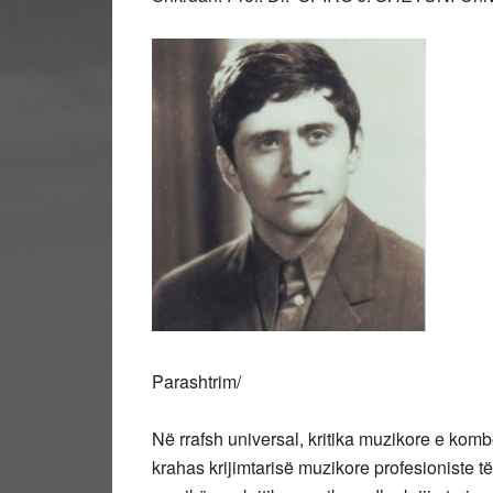
Parashtrim/
Në rrafsh universal, kritika muzikore e kom
krahas krijimtarisë muzikore profesioniste t