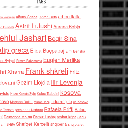
TAGS
arben llalla
alfons Grishaj
Anton Cefa
no kolonjari
Astrit Lulushi
Aurenc Bebja
an Bushati
ehlul Jashari
Beqir Sina
alip greca
Elida Buçpapaj
Elmi Berisha
Eugjen Merlika
er Bytyci
Ermira Babamusta
Frank shkreli
hri Xharra
Fritz
Ilir Levonja
Gezim Llojdia
dovani
kosova
rviste
Kolec Traboini
Keze Kozeta Zylo
sove
nderroi jete
Marjana Bulku
ne Kosove
Murat Gecaj
Rafaela Prifti
Rafael
e Tereza
presidenti Nishani
qi
Raimonda Moisiu
Ramiz Lushaj
reshat kripa
Sadik
Shefqet Kercelli
shqiperia
hani
shqiptaret
SHBA