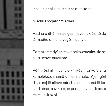
institucionalizim i kritikës muzikore;
mjedis shoqëror tolerues.
Radha e dhënies së çështjeve nuk është d
të madhe o më të vogël—së tyre.
Përgatitje e dyfishtë—teoriko-estetiko-filozo
studiuesve muzikorë
Përmirësimi i nivelit të kritikës muzikore sh
komplekse, shumë-dimensionale. Ajo ngërth
disa prej të cilave ndoshta do të mund të fo
studiuesit muzikorë, të punojnë vazhdimisht 
estetiko-filozofik;