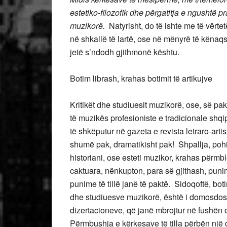
estetiko-filozofik dhe përgatitja e ngushtë p
muzikorë.
Natyrisht, do të ishte me të vërtet
në shkallë të lartë, ose në mënyrë të kënaq
jetë s’ndodh gjithmonë kështu.
Botim librash, krahas botimit të artikujve
Kritikët dhe studiuesit muzikorë, ose, së pak
të muzikës profesioniste e tradicionale shqi
të shkëputur në gazeta e revista letraro-artis
shumë pak, dramatikisht pak! Shpallja, pohimi,
historiani, ose esteti muzikor, krahas përmb
caktuara, nënkupton, para së gjithash, puni
punime të tillë janë të paktë. Sidoqoftë, boti
dhe studiuesve muzikorë, është i domosdos
dizertacioneve, që janë mbrojtur në fushën 
Përmbushja e kërkesave të tilla përbën një 