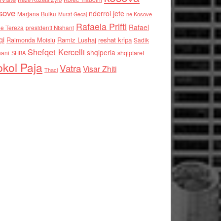
sove
nderroi jete
Marjana Bulku
ne Kosove
Murat Gecaj
Rafaela Prifti
Rafael
e Tereza
presidenti Nishani
qi
Raimonda Moisiu
Ramiz Lushaj
reshat kripa
Sadik
Shefqet Kercelli
shqiperia
hani
shqiptaret
SHBA
kol Paja
Vatra
Visar Zhiti
Thaci