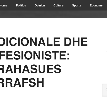
Home
Politics
Opinion
Culture
Sports
Economy
DICIONALE DHE
FESIONISTE:
KRAHASUES
 RRAFSH