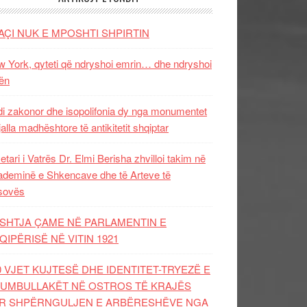
AÇI NUK E MPOSHTI SHPIRTIN
 York, qyteti që ndryshoi emrin… dhe ndryshoi
ën
i zakonor dhe isopolifonia dy nga monumentet
jalla madhështore të antikitetit shqiptar
etari i Vatrës Dr. Elmi Berisha zhvilloi takim në
deminë e Shkencave dhe të Arteve të
sovës
SHTJA ÇAME NË PARLAMENTIN E
QIPËRISË NË VITIN 1921
0 VJET KUJTESË DHE IDENTITET-TRYEZË E
UMBULLAKËT NË OSTROS TË KRAJËS
R SHPËRNGULJEN E ARBËRESHËVE NGA