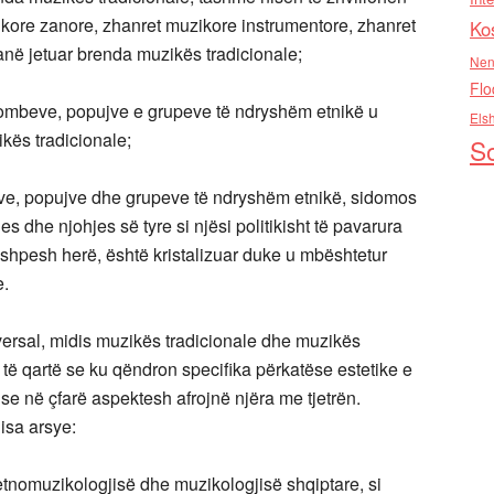
kore zanore, zhanret muzikore instrumentore, zhanret
Ko
 kanë jetuar brenda muzikës tradicionale;
Nen
Flo
kombeve, popujve e grupeve të ndryshëm etnikë u
Els
ikës tradicionale;
So
eve, popujve dhe grupeve të ndryshëm etnikë, sidomos
es dhe njohjes së tyre si njësi politikisht të pavarura
 shpesh herë, është kristalizuar duke u mbështetur
e.
versal, midis muzikës tradicionale dhe muzikës
ë të qartë se ku qëndron specifika përkatëse estetike e
 se në çfarë aspektesh afrojnë njëra me tjetrën.
disa arsye:
etnomuzikologjisë dhe muzikologjisë shqiptare, si