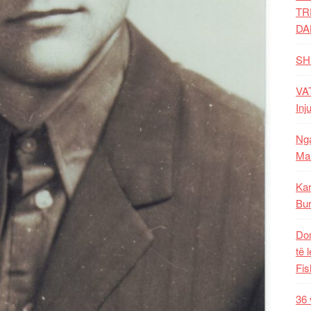
TR
DA
SH
VAT
Inj
Nga
Mal
Kar
Bur
Dom
të 
Fis
36 