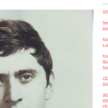
SP
New
bot
Kod
e g
Kry
Aka
Ko
ÇË
SH
30
RR
PË