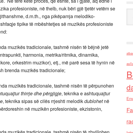
. Në tërë këtë proces, që është, sa i gjatë, aq edhe i
ika profesioniste, në thelb, nuk bëri gjë tjetër vetëm se
Ark
gjithanshme, d.m.th., nga pikëpamja melodiko-
shfaqje tipike të mbështetjes së muzikës profesioniste
end:
da muzikës tradicionale, tashmë nisën të bëjnë jetë
alba
trapunkti, harmonia, metrika/ritmika, dinamika,
kore, orkestrim muzikor), etj., më parë sesa të hynin në
asll
sh brenda muzikës tradicionale;
B
d
nda muzikës tradicionale, tashmë nisën të përpunohen
htuquajtur
thirrje dhe përgjigje
, teknika e ashtuquajtur
Env
se
, teknika sipas së cilës rrjeshti melodik
dublohet
në
ë përdoreshin në muzikën profesioniste, ekzistonin,
Fa
ra
nda muzikës tradicionale, tashmë nisën të zhvillohen
Inte