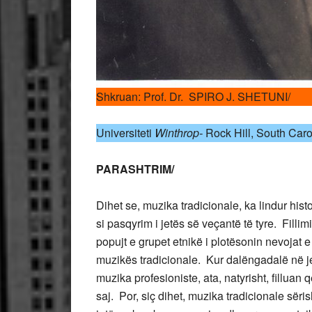
Shkruan: Prof. Dr. SPIRO J. SHETUNI/
Universiteti
Winthrop-
Rock Hill, South Carol
PARASHTRIM/
Dihet se, muzika tradicionale, ka lindur his
si pasqyrim i jetës së veçantë të tyre. Filli
popujt e grupet etnikë i plotësonin nevojat e 
muzikës tradicionale. Kur dalëngadalë në j
muzika profesioniste, ata, natyrisht, filluan 
saj. Por, siç dihet, muzika tradicionale sëri