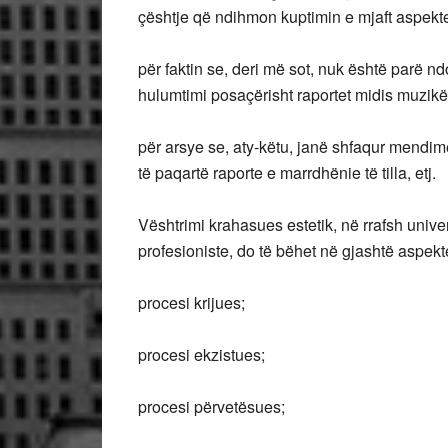
çështje që ndihmon kuptimin e mjaft aspekte
për faktin se, deri më sot, nuk është parë nd
hulumtimi posaçërisht raportet midis muzikës
për arsye se, aty-këtu, janë shfaqur mendime
të paqartë raporte e marrdhënie të tilla, etj.
Vështrimi krahasues estetik, në rrafsh univ
profesioniste, do të bëhet në gjashtë aspekte
procesi krijues;
procesi ekzistues;
procesi përvetësues;