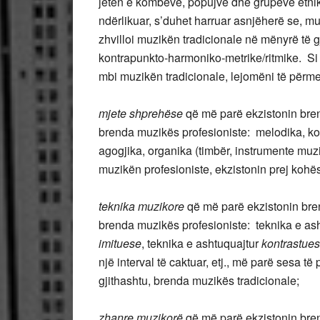
jetën e kombeve, popujve dhe grupeve etnikë
ndërlikuar, s’duhet harruar asnjëherë se, muz
zhvilloi muzikën tradicionale në mënyrë të 
kontrapunkto-harmoniko-metrike/ritmike. Si 
mbi muzikën tradicionale, lejomëni të përm
mjete shprehëse
që më parë ekzistonin bren
brenda muzikës profesioniste: melodika, kon
agogjika, organika (timbër, instrumente muzi
muzikën profesioniste, ekzistonin prej kohë
teknika muzikore
që më parë ekzistonin bre
brenda muzikës profesioniste: teknika e as
imituese
, teknika e ashtuquajtur
kontrastue
një interval të caktuar, etj., më parë sesa t
gjithashtu, brenda muzikës tradicionale;
zhanre muzikorë
që më parë ekzistonin bre