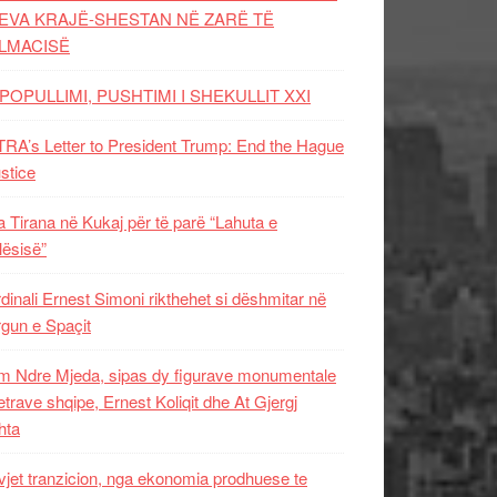
EVA KRAJË-SHESTAN NË ZARË TË
LMACISË
POPULLIMI, PUSHTIMI I SHEKULLIT XXI
RA’s Letter to President Trump: End the Hague
ustice
 Tirana në Kukaj për të parë “Lahuta e
ësisë”
dinali Ernest Simoni rikthehet si dëshmitar në
gun e Spaçit
 Ndre Mjeda, sipas dy figurave monumentale
letrave shqipe, Ernest Koliqit dhe At Gjergj
hta
vjet tranzicion, nga ekonomia prodhuese te