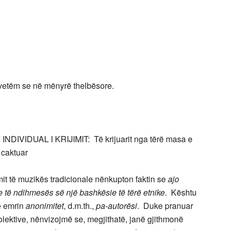
t, vetëm se në mënyrë thelbësore.
IDUAL I KRIJIMIT: Të krijuarit nga tërë masa e
 caktuar
jimit të muzikës tradicionale nënkupton faktin se
ajo
je të ndihmesës së një bashkësie të tërë etnike
. Kështu
me emrin
anonimitet
, d.m.th.,
pa-autorësi
. Duke pranuar
olektive, nënvizojmë se, megjithatë, janë gjithmonë