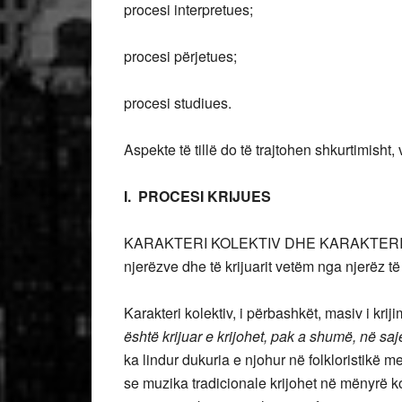
procesi interpretues;
procesi përjetues;
procesi studiues.
Aspekte të tillë do të trajtohen shkurtimish
I. PROCESI KRIJUES
KARAKTERI KOLEKTIV DHE KARAKTERI INDIV
njerëzve dhe të krijuarit vetëm nga njerëz të
Karakteri kolektiv, i përbashkët, masiv i kri
është krijuar e krijohet, pak a shumë, në sa
ka lindur dukuria e njohur në folkloristikë 
se muzika tradicionale krijohet në mënyrë k