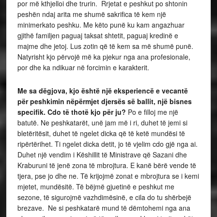
por më kthjelloi dhe trurin. Rrjetat e peshkut po shtonin
peshën ndaj arita me shumë sakrifica të kem një
minimerkato peshku. Me këto punë ku kam angazhuar
gjithë familjen paguaj taksat shtetit, paguaj kredinë e
majme dhe jetoj. Lus zotin që të kem sa më shumë punë.
Natyrisht kjo përvojë më ka pjekur nga ana profesionale,
por dhe ka ndikuar në forcimin e karakterit.
Me sa dëgjova, kjo është një eksperiencë e vecantë
për peshkimin nëpërmjet djersës së ballit, një bisnes
specifik. Cdo të thotë kjo për ju?
Po e filloj me një
batutë. Ne peshkatarët, unë jam më i ri, duhet të jemi si
bletëritësit, duhet të ngelet dicka që të ketë mundësi të
ripërtërihet. Ti ngelet dicka detit, jo të vjelim cdo gjë nga ai.
Duhet një vendim i Këshillit të Ministrave që Sazani dhe
Kraburuni të jenë zona të mbrojtura. E kanë bërë vende të
tjera, pse jo dhe ne. Të krijojmë zonat e mbrojtura se i kemi
mjetet, mundësitë. Të bëjmë gjuetinë e peshkut me
sezone, të sigurojmë vazhdimësinë, e cila do tu shërbejë
brezave. Ne si peshkatarë mund të dëmtohemi nga ana