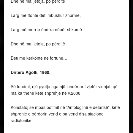
Dhe në mal jetoja, po përditë
Larg më ftonte deti mbushur zhurmë,
Larg më merrte ëndrra nëpër shkumë
Dhe në mal jetoja, po përditë
Deti më kërkonte në fortunë…
Dritëro Agolli, 1960.
Së fundmi, një pyetje nga një lundërtar i vjetër vlonjat, që
ma ka thënë këtë shprehje në v.2008.
Konstatoj se mbas botimit në “Antologjinë e detarisë”, këtë
shprehje e përdorin vend e pa vend disa stacione
radiofonike.