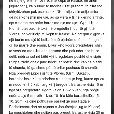
në trajtë gremine. Në rrëzë të Kepit të Kalasë, në anën
jugore të tij, ka burime të mëdha uji të pijshëm, të cilat sot
shfrytëzohen pak ose aspak. Dikur atje vinin anije cisterne
që ngarkoheshin me ujë, aq sa vlera e tij në klering arrinte,
një cisternë me naftë baraz me një me ujë. Gjiri i Ujit të
Ftohtë futet pak në tokë në bregdetin lindor të gjirit të
Vlorës, në verilindje të Kepit të Kalasë. Në bregun e gjirit ka
një burim me ujë të bollshëm të pijshëm e të ftohtë, nga i
cili ka marrë dhe emrin. Dikur këto kodra bregdetare ishin
të veshura me ullinj dhe agrume dhe pak ndërtesa buzë
detit, ndërsa sot në këtë vijë bregdetare poshtë dhe sipër
rrugës tradicionale janë ndërtuar hotele dhe kabina plazhi
të shumta, të gatshme për të pritur pushues të shumtë.
Nga bregdeti jugor i gjirit të Vlorës, {Gjiri i Dukatit},
barasthellësia 50 m ndodhet rreth 2 milje larg, kurse ajo 20
m ndodhet 3.5 kab. larg këtij bregdeti. Barasthellësia 10 m
nga vija bregdetare jugore kalon 1.5-2.5 kab, nga bregu,
ndërsa ajo 5 m rreth 1 kab. Të tria këto barasthellësi,{5,
10, 20m} kalojnë pothuajse paralel që nga Rada e
Pashalimanit deri në rajonin e Jonufrës{në jug të Kalasë},
ku ngushtohen dhe ngjiten pas bregut. Barasthellësia 20 m