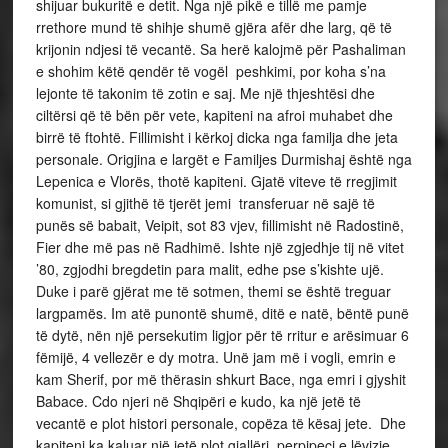
shijuar bukuritë e detit. Nga një pikë e tillë me pamje
rrethore mund të shihje shumë gjëra afër dhe larg, që të
krijonin ndjesi të vecantë. Sa herë kalojmë për Pashaliman
e shohim këtë qendër të vogël peshkimi, por koha s’na
lejonte të takonim të zotin e saj. Me një thjeshtësi dhe
ciltërsi që të bën për vete, kapiteni na afroi muhabet dhe
birrë të ftohtë. Fillimisht i kërkoj dicka nga familja dhe jeta
personale. Origjina e largët e Familjes Durmishaj është nga
Lepenica e Vlorës, thotë kapiteni. Gjatë viteve të rregjimit
komunist, si gjithë të tjerët jemi transferuar në sajë të
punës së babait, Veipit, sot 83 vjev, fillimisht në Radostinë,
Fier dhe më pas në Radhimë. Ishte një zgjedhje tij në vitet
’80, zgjodhi bregdetin para malit, edhe pse s’kishte ujë.
Duke i parë gjërat me të sotmen, themi se është treguar
largpamës. Im atë punontë shumë, ditë e natë, bëntë punë
të dytë, nën një persekutim ligjor për të rritur e arësimuar 6
fëmijë, 4 vellezër e dy motra. Unë jam më i vogli, emrin e
kam Sherif, por më thërasin shkurt Bace, nga emri i gjyshit
Babace. Cdo njeri në Shqipëri e kudo, ka një jetë të
vecantë e plot histori personale, copëza të kësaj jete. Dhe
kapiteni ka kaluar një jetë plot gjallëri, perpipeci e lëvizje