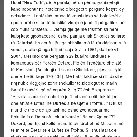
Hotel “New York”, që të paralajmëron për ndryshimet që
kanë ndodhur në hotelerinë e bregdetit përgjatë këtyre dy
dekadave. Lehtësisht mund të konstatosh se hotelierët e
operatorët e shumtë turistikë vlonjatë janë të përgatitur për
cdo fluks turistësh. E vetmja gjë që më trishton sa herë
kaloj këtë gjeohapësirë është pamja e ish Shkollës së lartë
rë Detarisë. Ka qenë një nga shkollat më të rëndësishme të
vendit, e cila që nga krijimi i saj në vitin 1961, deri në vitin
2004, arësimoi dhe përgatiti 929 kuadro lundrues e
komandues për Forcën Detare, Flotën Tregëtare dhe atë
të Peshkimit.{Antologji e Detarise Shqiptare, pjesa e Dytë
dhe e Tretë, faqe 370-438}. Më habit fakti se si rilindasit e
rinj nuk e dëgjojnë zërin shekullor të ideologut të madh
Sami Frashëri, që në veprën 2, fq.76 është shprehur:
“Shkolla e anierisë duhet të jetë mb’anë detit, tek të jen’
dhe aniat e luftës, në Durrës a në Ujët e Ftohtë…” Dikush
mund të thotë që ajo tashmë është zvëndësuar më
Fakultetin e Detarisë, tek universiteti “Ismail Qemali”!?
Dakord, por kjo shkollë mund të shndrohet në Muzeun më
të mirë të Detarisë e Luftës së Ftohtë. Si ishushtarak e
studjues e gjykoj se anjë vendi tjetër në trevën shqiptare