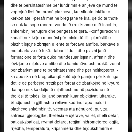
dhe të përshtatëshme për lundrimin e anijeve që mund të
veprojnë lirshëm pranë plazheve, kur situate taktike e
kërkon atë. -përafrimet në breg janë të lira, që do të thotë
se nuk ka sope ranore, vende të rrezikshme e të fshehta,
shkëmbinj nënujorë dhe pengesa të tjera. -konfiguracioni i
kanalit nuk krijon mundësi për minim të tij. -pjerësitë e
plazhit lejojnë zbritjen e lehtë të forcave amfibe, barkave e
motobarkave në tokë. -tabani i detit dhe plazhi janë
formacione të forta duke mundësuar lejimin, afrimin dhe
lëvizjen e mjeteve amfibe dhe kamionëve ushtarakë.-zonat
për zbarkim janë të përshtatëshme dhe për helikopterët. -
ka apo ska në breg pika që zotërojnë pamjen për kah nga
deti e që përbëjnë rrezik për forcat që zbarkojnë në kryurë.
-ka apo nuk ka dalje të mjaftueshme në pozicione në
thellësi të tokës, ku janë parashikuar objektivat luftarake.
Studjoheshin gjithashtu relieve kodrinor apo malor i
plazheve,shkëmbinjtë, vecmas ata nënujorë, gur, zall,
shtresat gjeologjike, thellësia e ujërave, vallët, shelfi detar,
baticat-zbaticat, rrymat detare, regjimi hidrometereollogjik,
rrjedha, temperatura, kripshmëria dhe tejdukshmëria e