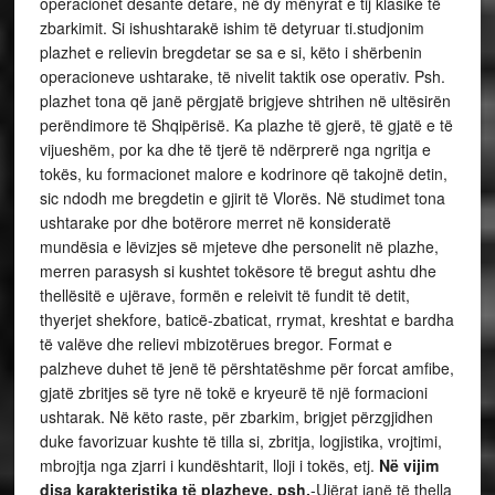
operacionet desante detare, në dy mënyrat e tij klasike të
zbarkimit. Si ishushtarakë ishim të detyruar ti.studjonim
plazhet e relievin bregdetar se sa e si, këto i shërbenin
operacioneve ushtarake, të nivelit taktik ose operativ. Psh.
plazhet tona që janë përgjatë brigjeve shtrihen në ultësirën
perëndimore të Shqipërisë. Ka plazhe të gjerë, të gjatë e të
vijueshëm, por ka dhe të tjerë të ndërprerë nga ngritja e
tokës, ku formacionet malore e kodrinore që takojnë detin,
sic ndodh me bregdetin e gjirit të Vlorës. Në studimet tona
ushtarake por dhe botërore merret në konsideratë
mundësia e lëvizjes së mjeteve dhe personelit në plazhe,
merren parasysh si kushtet tokësore të bregut ashtu dhe
thellësitë e ujërave, formën e releivit të fundit të detit,
thyerjet shekfore, baticë-zbaticat, rrymat, kreshtat e bardha
të valëve dhe relievi mbizotërues bregor. Format e
palzheve duhet të jenë të përshtatëshme për forcat amfibe,
gjatë zbritjes së tyre në tokë e kryeurë të një formacioni
ushtarak. Në këto raste, për zbarkim, brigjet përzgjidhen
duke favorizuar kushte të tilla si, zbritja, logjistika, vrojtimi,
mbrojtja nga zjarri i kundështarit, lloji i tokës, etj.
Në vijim
disa karakteristika të plazheve, psh.
-Ujërat janë të thella