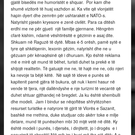
gjatë bisedës me humoristët e shquar. Por kam dhe
shumë vizitorë të huaj vazhdon ai. Ka vite që vlonjatët
hapin dyert dhe zemrën për ushtarakët e NATO-s.
Natyrisht pjesën kryesore e zenë civilët. Para ca ditësh
erdhi me ne për gjueti një familje gjermane. Hëngrëm
cfarë kishim, ndamë vështirësitë e gëzimin e asaj dite.
Shkuam në Raguzë të dytë. Mbas 4-5 orësh, pamë sytë e
tyre që shkëlqenin, lexonin gëzim, natyrisht dhe ne u
gëzuam për kënaqësinë që i dhuruam. Kjo është reklama
më e mirë që mund të bëhet, turisti duhet ta prekë e të
shijojë realitetin. Të gatuajë me ne, të hajë me ne, cdo njeri
ka nevoje ta bëjë këtë. Në sajë të ideve e punës së
kapitenit pamë gjëra të bukura, që nuk i kemi hasur në
vende të tjera, një dallëndyshe e nje turizmi të vecantë që
duhet shtuar gjithandej në bregdet. Ja ku është shembulli
dhe modeli. Jam I bindur se nëqoftëse shfrytëzohen
resurset turistike e natyrore të gjirit të Vlorës e Sazanit,
bashkë me rrethina, duke studjuar cdo akërr toke e milje
detare, mund të punësohen mbi 30 mijë vetë në ditë. Ky
është modeli i punës, i djersës, i dinjitetit, jo i drogës e i
pasurimit të shpejtë! Një mik im i huaj më tha një ditë:-A e