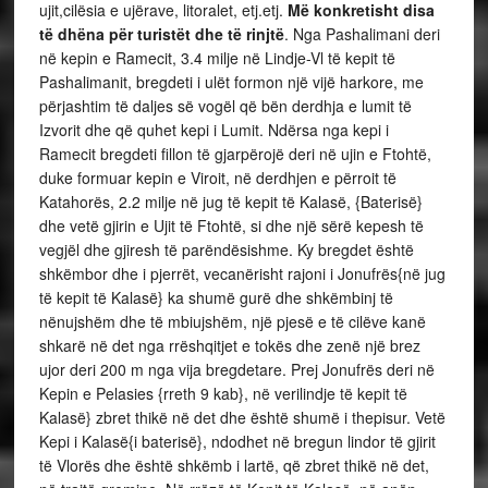
ujit,cilësia e ujërave, litoralet, etj.etj.
Më konkretisht disa
të dhëna për turistët dhe të rinjtë
. Nga Pashalimani deri
në kepin e Ramecit, 3.4 milje në Lindje-Vl të kepit të
Pashalimanit, bregdeti i ulët formon një vijë harkore, me
përjashtim të daljes së vogël që bën derdhja e lumit të
Izvorit dhe që quhet kepi i Lumit. Ndërsa nga kepi i
Ramecit bregdeti fillon të gjarpërojë deri në ujin e Ftohtë,
duke formuar kepin e Viroit, në derdhjen e përroit të
Katahorës, 2.2 milje në jug të kepit të Kalasë, {Baterisë}
dhe vetë gjirin e Ujit të Ftohtë, si dhe një sërë kepesh të
vegjël dhe gjiresh të parëndësishme. Ky bregdet është
shkëmbor dhe i pjerrët, vecanërisht rajoni i Jonufrës{në jug
të kepit të Kalasë} ka shumë gurë dhe shkëmbinj të
nënujshëm dhe të mbiujshëm, një pjesë e të cilëve kanë
shkarë në det nga rrëshqitjet e tokës dhe zenë një brez
ujor deri 200 m nga vija bregdetare. Prej Jonufrës deri në
Kepin e Pelasies {rreth 9 kab}, në verilindje të kepit të
Kalasë} zbret thikë në det dhe është shumë i thepisur. Vetë
Kepi i Kalasë{i baterisë}, ndodhet në bregun lindor të gjirit
të Vlorës dhe është shkëmb i lartë, që zbret thikë në det,