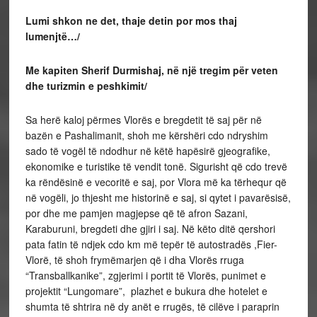
Lumi shkon ne det, thaje detin por mos thaj
lumenjtë…/
Me kapiten Sherif Durmishaj, në një tregim për veten
dhe turizmin e peshkimit/
Sa herë kaloj përmes Vlorës e bregdetit të saj për në
bazën e Pashalimanit, shoh me kërshëri cdo ndryshim
sado të vogël të ndodhur në këtë hapësirë gjeografike,
ekonomike e turistike të vendit tonë. Sigurisht që cdo trevë
ka rëndësinë e vecoritë e saj, por Vlora më ka tërhequr që
në vogëli, jo thjesht me historinë e saj, si qytet i pavarësisë,
por dhe me pamjen magjepse që të afron Sazani,
Karaburuni, bregdeti dhe gjiri i saj. Në këto ditë qershori
pata fatin të ndjek cdo km më tepër të autostradës ,Fier-
Vlorë, të shoh frymëmarjen që i dha Vlorës rruga
“Transballkanike”, zgjerimi i portit të Vlorës, punimet e
projektit “Lungomare”, plazhet e bukura dhe hotelet e
shumta të shtrira në dy anët e rrugës, të cilëve i paraprin