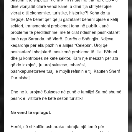
dinë vlonjatët cfarë vendi kanë, a dinë t’ja shfrytëzojnë
vlerat e tij ekonomike, turistike, historike?! Koha do ta
tregojë. Më bëhet qefi që ju gazetarët bëheni pjesë e këtij
sektori, transmentoni problemet tona në publik. Janë
probleme të përditëshme, me të cilat ndeshen peshkatarët
tanë nga Saranda, në Vlorë, Durrës e Shëngjin. Ndjeva
keqardhje për ekuipazhin e anijes “Celepia”. Uroj që
peshkatarët shqiptarë mos kenë probleme të tilla. Bëhuni
dhe ju kontribues në këtë sektor. Kam një mesazh për ata
që do lexojnë, ju uroj suksese, mbarësi,
bashkëpunëtorëve tuaj, e mbylli rëfimin e tij, Kapiten Sherif
Durmishaj.
Dhe ne ju urojmë Suksese në punë e familje! Sa më shumë
peshk e vizitorë në këtë sezon turistik!
Në vend të epilogut.
Herët, në shkollën ushtarake mbrojta një temë për