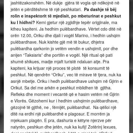
jashtëzakonshëm. Në dukje gjëra të vogla që ndikojnë në
jetën e përditëshme të një peshkatari.
Pa dashje të bëj
rolin e inspektorit të mjedisit, po mbeturinat e peshkut
ku I hidhni?
Kemi gjetur një zgjidhje tepër origjinale, ma
ktheu kapiteni. Ja hedhim pulëbardhave. Vërtet cdo ditë në
orën 12.00, Oriku dhe djali i vogël Marino, i hedhin ushqim
pulëbardhave. Nuk kishte gjë më të bukur, dhjetra
pulëbardha qarkonin jo vetëm vendin e ushqimit, por dhe
anijen “Taksiaris” dhe portilin e vogël. Një ritual që pati
shumë shikues, madje mjaft turistë ndaluan atje. Pra
kapiteni, ka krijuar një proces të plotë të konsumit të
peshkut. Në qendrën “Oriku”, vec të mirave të tjera, nuk ka
asnjë mbetje. Oriku i hedh pulëbardhave ushqim në Gjirin e
Orikut. Sa del me arkën e peshkut mblidhen të gjitha.
Refleks dhe moment i vecantë që e hasim vetëm në Gjirin
e Vlorës. Gëzohemi kur i hedhim ushqimin pulëbardhave,
gëzojnë të gjithë, ne , fëmijët, pulëbardhat. Na qëlloi një
ditë na erdhi një pulëbardhë e plagosur. E morrëm ja
mjekuam plagën. E pra, dashuria e këtyre njerzve për
natyrën, peshkun dhe jetën, nuk ka kufij! Zotërinj lexues,