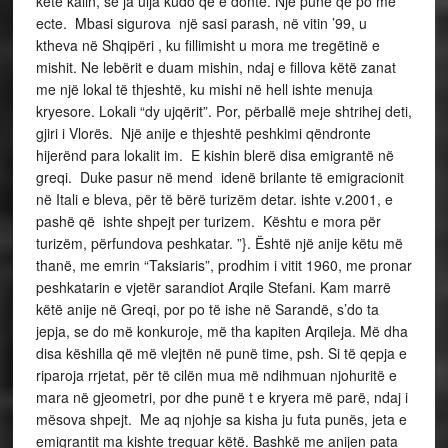
këtë kalin, se ja ulja kudo që e donte. Një punë që po më
ecte. Mbasi sigurova një sasi parash, në vitin ’99, u
ktheva në Shqipëri , ku fillimisht u mora me tregëtinë e
mishit. Ne lebërit e duam mishin, ndaj e fillova këtë zanat
me një lokal të thjeshtë, ku mishi në hell ishte menuja
kryesore. Lokali “dy ujqërit”. Por, përballë meje shtrihej deti,
gjiri i Vlorës. Një anije e thjeshtë peshkimi qëndronte
hijerënd para lokalit im. E kishin blerë disa emigrantë në
greqi. Duke pasur në mend idenë brilante të emigracionit
në Itali e bleva, për të bërë turizëm detar. ishte v.2001, e
pashë që ishte shpejt per turizem. Kështu e mora për
turizëm, përfundova peshkatar. ”}. Është një anije këtu më
thanë, me emrin “Taksiaris”, prodhim i vitit 1960, me pronar
peshkatarin e vjetër sarandiot Arqile Stefani. Kam marrë
këtë anije në Greqi, por po të ishe në Sarandë, s’do ta
jepja, se do më konkuroje, më tha kapiten Arqileja. Më dha
disa këshilla që më vlejtën në punë time, psh. Si të qepja e
riparoja rrjetat, për të cilën mua më ndihmuan njohuritë e
mara në gjeometri, por dhe punë t e kryera më parë, ndaj i
mësova shpejt. Me aq njohje sa kisha ju futa punës, jeta e
emigrantit ma kishte treguar këtë. Bashkë me anijen pata