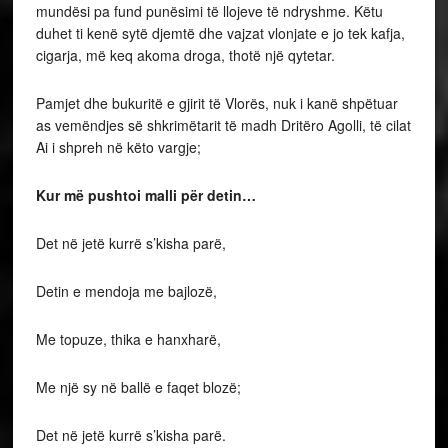
mundësi pa fund punësimi të llojeve të ndryshme. Këtu
duhet ti kenë sytë djemtë dhe vajzat vlonjate e jo tek kafja,
cigarja, më keq akoma droga, thotë një qytetar.
Pamjet dhe bukuritë e gjirit të Vlorës, nuk i kanë shpëtuar
as vemëndjes së shkrimëtarit të madh Dritëro Agolli, të cilat
Ai i shpreh në këto vargje;
Kur më pushtoi malli për detin…
Det në jetë kurrë s’kisha parë,
Detin e mendoja me bajlozë,
Me topuze, thika e hanxharë,
Me një sy në ballë e faqet blozë;
Det në jetë kurrë s’kisha parë.