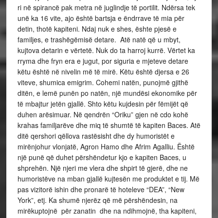
ri në spirancë pak metra në juglindje të portilit. Ndërsa tek
unë ka 16 vite, ajo është bartsja e ëndrrave të mia për
detin, thotë kapiteni. Ndaj nuk e shes, ështe pjesë e
familjes, e trashëgëmisë detare. Atë natë që u mbyt,
kujtova detarin e vërtetë. Nuk do ta harroj kurrë. Vërtet ka
rryma dhe fryn era e jugut, por siguria e mjeteve detare
këtu është në nivelin më të mirë. Këtu është djersa e 26
viteve, shumica emigrim. Cohemi natën, punojmë gjithë
ditën, e lemë punën po natën, një mundësi ekonomike për
të mbajtur jetën gjallë. Shto këtu kujdesin për fëmijët që
duhen arësimuar. Në qendrën “Oriku” gjen në cdo kohë
krahas familjarëve dhe miq të shumtë të kapiten Baces. Atë
ditë qershori qëllova rastësisht dhe dy humoristët e
mirënjohur vlonjatë, Agron Hamo dhe Afrim Agalliu. Është
një punë që duhet përshëndetur kjo e kapiten Baces, u
shprehën. Një njeri me vlera dhe shpirt të gjerë, dhe ne
humoristëve na mban gjallë kujtesën me produktet e tij. Më
pas vizitorë ishin dhe pronarë të hoteleve “DEA”, “New
York”, etj. Ka shumë njerëz që më përshëndesin, na
mirëkuptojnë për zanatin dhe na ndihmojnë, tha kapiteni,