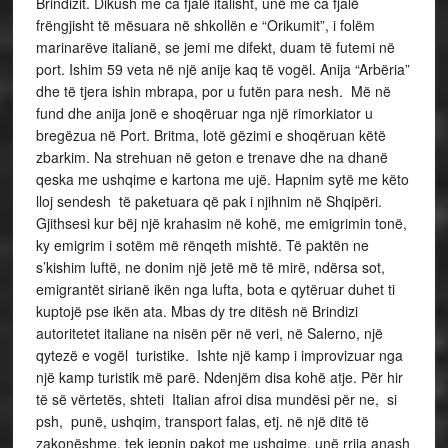
Brindizit. Dikush me ca fjalë italisht, unë me ca fjalë
frëngjisht të mësuara në shkollën e “Orikumit”, i folëm
marinarëve italianë, se jemi me difekt, duam të futemi në
port. Ishim 59 veta në një anije kaq të vogël. Anija “Arbëria”
dhe të tjera ishin mbrapa, por u futën para nesh. Më në
fund dhe anija jonë e shoqëruar nga një rimorkiator u
bregëzua në Port. Britma, lotë gëzimi e shoqëruan këtë
zbarkim. Na strehuan në geton e trenave dhe na dhanë
qeska me ushqime e kartona me ujë. Hapnim sytë me këto
lloj sendesh të paketuara që pak i njihnim në Shqipëri.
Gjithsesi kur bëj një krahasim në kohë, me emigrimin tonë,
ky emigrim i sotëm më rënqeth mishtë. Të paktën ne
s’kishim luftë, ne donim një jetë më të mirë, ndërsa sot,
emigrantët sirianë ikën nga lufta, bota e qytëruar duhet ti
kuptojë pse ikën ata. Mbas dy tre ditësh në Brindizi
autoritetet italiane na nisën për në veri, në Salerno, një
qytezë e vogël turistike. Ishte një kamp i improvizuar nga
një kamp turistik më parë. Ndenjëm disa kohë atje. Për hir
të së vërtetës, shteti Italian afroi disa mundësi për ne, si
psh, punë, ushqim, transport falas, etj. në një ditë të
zakonëshme, tek jepnin pakot me ushqime, unë rrija anash