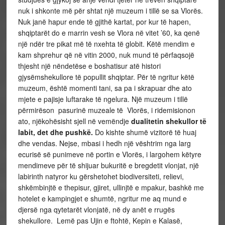
nuk i shkonte më për shtat një muzeum i tillë se sa Vlorës.
Nuk janë hapur ende të gjithë kartat, por kur të hapen,
shqiptarët do e marrin vesh se Vlora në vitet ’60, ka qenë
një ndër tre pikat më të nxehta të globit. Këtë mendim e
kam shprehur që në vitin 2000, nuk mund të përfaqsojë
thjesht një nëndetëse e boshatisur atë histori
gjysëmshekullore të popullit shqiptar. Për të ngritur këtë
muzeum, është momenti tani, sa pa i skrapuar dhe ato
mjete e pajisje luftarake të ngelura. Një muzeum i tillë
përmirëson pasurinë muzeale të Vlorës, i ridemisionon
ato, njëkohësisht sjell në vemëndje
dualitetin shekullor të
labit, det dhe pushkë.
Do kishte shumë vizitorë të huaj
dhe vendas. Nejse, mbasi i hedh një vështrim nga larg
ecurisë së punimeve në portin e Vlorës, i largohem këtyre
mendimeve për të shijuar bukuritë e bregdetit vlonjat, një
labirinth natyror ku gërshetohet biodiversiteti, relievi,
shkëmbinjtë e thepisur, gjiret, ullinjtë e mpakur, bashkë me
hotelet e kampingjet e shumtë, ngritur me aq mund e
djersë nga qytetarët vlonjatë, në dy anët e rrugës
shekullore. Lemë pas Ujin e ftohtë, Kepin e Kalasë,