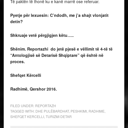
Të paktën të thonë ku e kanë marrë ose referuar.
Pyetje për lexuesin: C’ndodh, me j’a shajt vlonjatit
detin?
Shkruaje vetë përgjigjen këtu…..
Shënim. Reportazhi do jetë pjesë e vëllimit të 4-të të
“Antologjisë së Detarisë Shqiptare” që është në
proces.
Shefqet Kërcelli
Radhimë, Qershor 2016.
FILED UNDER:
REPORTAZH
TAGGED WITH:
DHE PULËBARDHAT
,
PESHKIMI
,
RADHIME
,
SHEFQET KERCELLI
,
TURIZMI DETAR