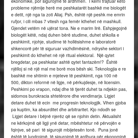
ekonomike, por sigurojmë të ardhmen. I kemi trajtuar këto
probleme njëmije herë me peshkatarët bashkë me biologët
e detit, një nga ta zoti Aliaj. Psh, është një peshk me emrin
rufjor, i cili mbas 7 vitesh nga femër kthehet në mashkull.
Gjendet vetëm në ujërat tona. Ne e marim lirë. Eshpjegojnë
biologët këtë, ndaj duhen bërë studime, duhet shkolla e
peshkimit, njohje, studime të hollësishme e laboratorë
shkencorë për të siguruar vazhdimësinë, ndryshe sektori i
peshkimit do kthehet në një ritual elektoral. Një qytet
bregdetar, pa peshkatar ashtë qytet fantazëm!? Është
njëlloj si në një mal me borë mos bësh ski. Teknologjia e re
bashkë me shtimin e mjeteve të peshkimit, nga 100 në
500, dikton reformë në ligje, në përkujdesje, në licensim.
Peshkimi po vrapon, ndaj dhe të tjerët duhet ta ndjekin pas,
sidomos burokracia shtetërore dhe vendimarja. Ligjet
detare duhet të ecin me progresin teknologjik. Vihen gjoba
pa kuptim, ka absurditet dhe arbitraritet. Kjo ndodh se
Ligjet detare i bëjnë njerëz që se njohin detin. Aktualisht
ne kërkojmë që ligji ynë detar, mbështetur në përvojën e
fqinjve, së pari të sigurojë mbijetesën tonë. Puna jonë
është të lundrojmë, të sigurojmë të ardhura për ekonominë