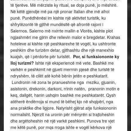
të tjerëve. Më mërziste ky ritual, se doja punë, jo mëshirë.
Në këtë gjendje më pa një pronar Italian dhe më afroi
punë. Punëdhënësi im kishte një aktivitet turistik, ku
shfrytëzontë të gjithë mundësitë që afrontë rajoni i
Salernos. Salerno më nxirrte mallin e Vlorës, kishte plot
ngjashmëri me gjirin dhe relievin malor e bregdetar. Krahas
hoteleve ai kishte një peshkarexhe të vogël, ku ushtronte
peshkim dhe turizëm detar, gjithashtu dhe një manexhio
kuajsh, që i përdorte për turistët.
Por, si funksiononte ky
lloj turizmi?
Ishte një eksperiencë më vete. Bashkë me
varkën e peshkimit në gjueti merrnin pjesë dhe turistë të
ndryshëm, të cilët atë kohë bënin jetën e peshkatarit.
Lundronin në zona te pranueshme nga rreziku, gjuanin,
asistonin, drekonin, darkoni, rrinin natën, pranonin motin e
keq, dallgët, hanin ushqim bashkë me peshkatarët. Qysh
atëherë ëndërroja si mund të bëhej kjo në shqipëri, nga
ana praktike dhe ligjore. Natyrisht gjërat atje funksiononin
normalisht. Njerzit na uronin për mënyrën si trajtoheshin
dhe argëtoheshin në një varkë peshkimi. Punova tre vjet
me këtë punë, por mqs rroga ishte e vogël kërkova një