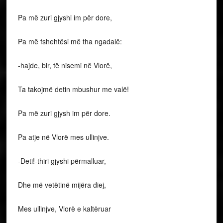
Pa më zuri gjyshi im për dore,
Pa më fshehtësi më tha ngadalë:
-hajde, bir, të nisemi në Vlorë,
Ta takojmë detin mbushur me valë!
Pa më zuri gjysh im për dore.
Pa atje në Vlorë mes ullinjve.
-Deti!-thiri gjyshi përmalluar,
Dhe më vetëtinë mijëra diej,
Mes ullinjve, Vlorë e kaltëruar