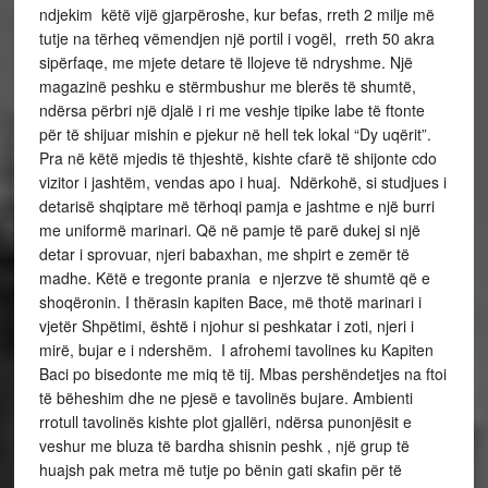
ndjekim këtë vijë gjarpëroshe, kur befas, rreth 2 milje më
tutje na tërheq vëmendjen një portil i vogël, rreth 50 akra
sipërfaqe, me mjete detare të llojeve të ndryshme. Një
magazinë peshku e stërmbushur me blerës të shumtë,
ndërsa përbri një djalë i ri me veshje tipike labe të ftonte
për të shijuar mishin e pjekur në hell tek lokal “Dy uqërit”.
Pra në këtë mjedis të thjeshtë, kishte cfarë të shijonte cdo
vizitor i jashtëm, vendas apo i huaj. Ndërkohë, si studjues i
detarisë shqiptare më tërhoqi pamja e jashtme e një burri
me uniformë marinari. Që në pamje të parë dukej si një
detar i sprovuar, njeri babaxhan, me shpirt e zemër të
madhe. Këtë e tregonte prania e njerzve të shumtë që e
shoqëronin. I thërasin kapiten Bace, më thotë marinari i
vjetër Shpëtimi, është i njohur si peshkatar i zoti, njeri i
mirë, bujar e i ndershëm. I afrohemi tavolines ku Kapiten
Baci po bisedonte me miq të tij. Mbas pershëndetjes na ftoi
të bëheshim dhe ne pjesë e tavolinës bujare. Ambienti
rrotull tavolinës kishte plot gjallëri, ndërsa punonjësit e
veshur me bluza të bardha shisnin peshk , një grup të
huajsh pak metra më tutje po bënin gati skafin për të