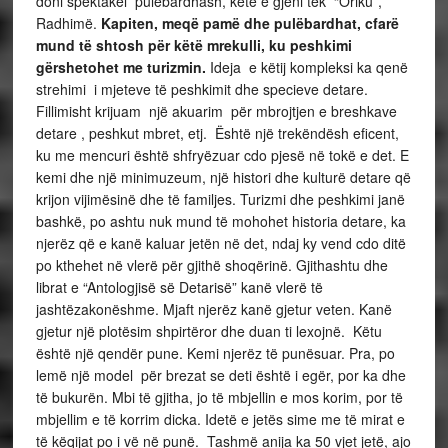
doni spektakël pulëbardhash, këtë e gjeni tek “Oriku”,
Radhimë.
Kapiten, meqë pamë dhe pulëbardhat, cfarë
mund të shtosh për këtë mrekulli, ku peshkimi
gërshetohet me turizmin.
Ideja e këtij kompleksi ka qenë
strehimi i mjeteve të peshkimit dhe specieve detare.
Fillimisht krijuam një akuarim për mbrojtjen e breshkave
detare , peshkut mbret, etj. Është një trekëndësh eficent,
ku me mencuri është shfryëzuar cdo pjesë në tokë e det. E
kemi dhe një minimuzeum, një histori dhe kulturë detare që
krijon vijimësinë dhe të familjes. Turizmi dhe peshkimi janë
bashkë, po ashtu nuk mund të mohohet historia detare, ka
njerëz që e kanë kaluar jetën në det, ndaj ky vend cdo ditë
po kthehet në vlerë për gjithë shoqërinë. Gjithashtu dhe
librat e “Antologjisë së Detarisë” kanë vlerë të
jashtëzakonëshme. Mjaft njerëz kanë gjetur veten. Kanë
gjetur një plotësim shpirtëror dhe duan ti lexojnë. Këtu
është një qendër pune. Kemi njerëz të punësuar. Pra, po
lemë një model për brezat se deti është i egër, por ka dhe
të bukurën. Mbi të gjitha, jo të mbjellin e mos korim, por të
mbjellim e të korrim dicka. Idetë e jetës sime me të mirat e
të këqijat po i vë në punë. Tashmë anija ka 50 vjet jetë, ajo