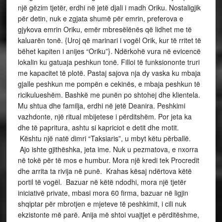
një gëzim tjetër, erdhi në jetë djali i madh Oriku. Nostaligjik
për detin, nuk e zgjata shumë për emrin, preferova e
gjykova emrin Oriku, emër mbresëlënës që lidhet me të
kaluarën tonë. {Uroj që marinari i vogël Orik, kur të rritet të
bëhet kapiten i anijes “Oriku”}. Ndërkohë vura në evicencë
lokalin ku gatuaja peshkun tonë. Filloi të funksiononte truri
me kapacitet të plotë. Pastaj sajova nja dy vaska ku mbaja
gjalle peshkun me pompën e cekinës, e mbaja peshkun të
ricikulueshëm. Bashkë me punën po shtohej dhe klientela.
Mu shtua dhe familja, erdhi në jetë Deanira. Peshkimi
vazhdonte, një ritual mbijetese i përditshëm. Por jeta ka
dhe të papritura, ashtu si kapriciot e detit dhe motit.
Kështu një natë dimri “Taksiaris”, u mbyt këtu përballë.
Ajo ishte gjithëshka, jeta ime. Nuk u pezmatova, e nxorra
në tokë për të mos e humbur. Mora një kredi tek Procredit
dhe arrita ta rivija në punë. Krahas kësaj ndërtova këtë
portil të vogël. Bazuar në këtë ndodhi, mora një tjetër
iniciativë private, mbasi mora 60 firma, bazuar në ligjin
shqiptar për mbrotjen e mjeteve të peshkimit, i cili nuk
ekzistonte më parë. Anija më shtoi vuajtjet e përditëshme,