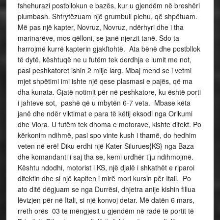
fshehurazi postbllokun e bazës, kur u gjendëm në breshëri
plumbash. Shfrytëzuam një grumbull plehu, që shpëtuam.
Më pas një kapter, Novruz, Novruz, ndërhyri dhe i tha
marinarëve, mos qëlloni, se janë njerzit tanë. Sdo ta
harrojmë kurrë kapterin gjakftohtë. Ata bënë dhe postbllok
të dytë, kështuqë ne u futëm tek derdhja e lumit me not,
pasi peshkatoret ishin 2 milje larg. Mbaj mend se i vetmi
mjet shpëtimi imi ishte një qese plasmasi e pajës, që ma
dha kunata. Gjatë notimit për në peshkatore, ku është porti
i jahteve sot, pashë që u mbytën 6-7 veta. Mbase këta
janë dhe ndër viktimat e para të këtij eksodi nga Orikumi
dhe Vlora. U futëm tek dhoma e motorave, kishte difekt. Po
kërkonim ndihmë, pasi spo vinte kush i thamë, do hedhim
veten në erë! Diku erdhi një Kater Silurues{KS} nga Baza
dhe komandanti i saj tha se, kemi urdhër t’ju ndihmojmë.
Kështu ndodhi, motorist i KS, një djalë i shkathët e riparoi
difektin dhe si një kapiten i mirë mori kursin për Itali. Po
ato ditë dëgjuam se nga Durrësi, dhjetra anije kishin fillua
lëvizjen për në Itali, si një konvoj detar. Më datën 6 mars,
rreth orës 03 te mëngjesit u gjendëm në radë të portit të