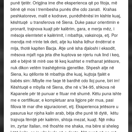
punë tjetër. Origjina ime dhe eksperienca që po fitoja, më
bënë që mos i trembesha punës dhe cdo zanati. Krahas
peshkatoreve, malit e kodrave, punëdhënësi im kishte kuaj,
kështuqë u transferova në Siena. Duke pasur orientimin e
pronarit, trajnova kuajt për kalërim, gara, e merja mëz, i
mësoja elemtetet e kalërimit, i mbathja, vaksinoja, etj. Por
mendja më rrinte tek deti, atje ku kisha lidhur ëndërrat e
mija, thotë kapiten Bacja. Atje unë isha djaloshi i eksodit,
mësova mjaft nga jeta dhe kuptova se njeriu nuk lind i keq,
atë e bëjnë të mirë ose të keq kushtet e rrethanat jetësore,
nuk dikon vetëm trashëgëmia gjenetike. Shpesh atje në
Siena, ku qëllonte të mbathja dhe kuaj, kujtoja fjalët e
babës sim:-Mbylle me faqe të bardhë cdo lloj pune, biri im!
Kështuqë e mbylla në Siena, dhe në v.’94-95, shkova në
Kapanele për të punuar e fituar më shumë. Këtu puna ishte
me e certifikuar, e kompletuar ana ligjore për mua, pasi
fillova të mar dhe siguracionet, etj. Eksperienca jetësore u
pasurua kur njoha kalin arab, bëja dhe punë të dytë, këtu
trajnoja fëmijë për kalërim, shtoja mezat, kuajt. Një miku
im, zyrtar Italian, më thoshte me shaka, ma bëre si sheleg