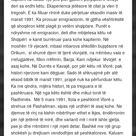
deri sa erdhi këtu. Eksperienca jetësore të cilat ja vlen ti
tregosh. E ka filluar rininë duke përjetuar eksodin masiv të
marsit 1991. Ka provuar emigracionin, të gjitha vështirësitë
që shoqëron këtë plagë jo vetëm shqiptare. Punët e
ndryshme në emigracion, deti dhe mbijetesa këtu në
Shqipëri e kanë burrëruar para kohe kapitenin. Në
moshën 19 vjecarë, mbasi mbarova shkollën bujqësore në
Orikum, si shumë djem të tjerë vlonjatë, na rrëmbeu vala e
rrefugjatëve, fillon rrëfimin, Bacja. Kam ndjekur lëvizjet e
asaj kohe, Në Durrës e Kavajë, por për këtu në Vlorë, pak
histori njerzore kam dëgjuar. Sado të shkruajmë për atë
eksod biblik të marsit 1991, prapë nuk ka përfunduar këtu.
Ka me qindra, mijëra histori, të pa treguara e të
pashkruara. Një nga këto është dhe mikut tonë të
Radhimës. Më 5 mars 1991, flota e peshkimit Vlorë u
strehua në Pashaliman, sipas një urdhëri të asaj kohe. Ne
djemve të rinj na kishin mbërthyer ethet e ikjes, ëndërronim
për një jetëmë të mirë, dhe varianti më i mirë ishte gjetja,
pse jo dhe rrëmbimi i një mjeti detar. Bashkë me një grup
shokësh ju drejtuam vendodhjes së peshkatoreve. Kaluam