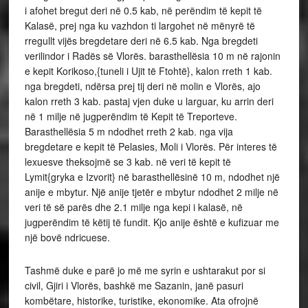
i afohet bregut deri në 0.5 kab, në perëndim të kepit të
Kalasë, prej nga ku vazhdon ti largohet në mënyrë të
rregullt vijës bregdetare deri në 6.5 kab. Nga bregdeti
verilindor i Radës së Vlorës. barasthellësia 10 m në rajonin
e kepit Korikoso,{tuneli i Ujit të Ftohtë}, kalon rreth 1 kab.
nga bregdeti, ndërsa prej tij deri në molin e Vlorës, ajo
kalon rreth 3 kab. pastaj vjen duke u larguar, ku arrin deri
në 1 milje në jugperëndim të Kepit të Treporteve.
Barasthellësia 5 m ndodhet rreth 2 kab. nga vija
bregdetare e kepit të Pelasies, Moli i Vlorës. Për interes të
lexuesve theksojmë se 3 kab. në veri të kepit të
Lymit{gryka e Izvorit} në barasthellësinë 10 m, ndodhet një
anije e mbytur. Një anije tjetër e mbytur ndodhet 2 milje në
veri të së parës dhe 2.1 milje nga kepi i kalasë, në
jugperëndim të këtij të fundit. Kjo anije është e kufizuar me
një bovë ndricuese.
Tashmë duke e parë jo më me syrin e ushtarakut por si
civil, Gjiri i Vlorës, bashkë me Sazanin, janë pasuri
kombëtare, historike, turistike, ekonomike. Ata ofrojnë