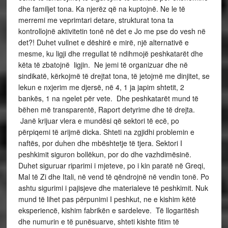
dhe familjet tona. Ka njerëz që na kuptojnë. Ne le të
merremi me veprimtari detare, strukturat tona ta
kontrollojnë aktivitetin tonë në det e Jo me pse do vesh në
det?! Duhet vullnet e dëshirë e mirë, një alternativë e
mesme, ku ligji dhe rregullat të ndihmojë peshkatarët dhe
këta të zbatojnë ligjin. Ne jemi të organizuar dhe në
sindikatë, kërkojmë të drejtat tona, të jetojmë me dinjitet, se
lekun e nxjerim me djersë, në 4, 1 ja japim shtetit, 2
bankës, 1 na ngelet për vete. Dhe peshkatarët mund të
bëhen më transparentë, Raport detyrime dhe të drejta.
Janë krijuar vlera e mundësi që sektori të ecë, po
përpiqemi të arijmë dicka. Shteti na zgjidhi problemin e
naftës, por duhen dhe mbështetje të tjera. Sektori I
peshkimit siguron bollëkun, por do dhe vazhdimësinë.
Duhet siguruar riparimi i mjeteve, po i kin paratë në Greqi,
Mal të Zi dhe Itali, në vend të qëndrojnë në vendin tonë. Po
ashtu sigurimi i pajisjeve dhe materialeve të peshkimit. Nuk
mund të lihet pas përpunimi I peshkut, ne e kishim këtë
eksperiencë, kishim fabrikën e sardeleve. Të llogaritësh
dhe numurin e të punësuarve, shteti kishte fitim të