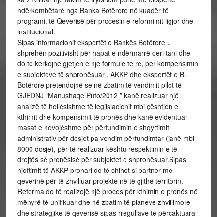
ndërkombëtarë nga Banka Botërore në kuadër të
programit të Qeverisë për procesin e reformimit ligjor dhe
institucional.
Sipas informacionit ekspertët e Bankës Botërore u
shprehën pozitivisht për hapat e ndërmarrë deri tani dhe
do të kërkojnë gjetjen e një formule të re, për kompensimin
e subjekteve të shpronësuar . AKKP dhe ekspertët e B.
Botërore pretendojnë se në zbatim të vendimit pilot të
GJEDNJ “Manushaqe Puto/2012 ” kanë realizuar një
analizë të hollësishme të legjislacionit mbi çështjen e
kthimit dhe kompensimit të pronës dhe kanë evidentuar
masat e nevojëshme për përfundimin e shqyrtimit
administrativ për dosjet pa vendim përfundimtar (janë mbi
8000 dosje), për të realizuar kështu respektimin e të
drejtës së pronësisë për subjektet e shpronësuar.Sipas
njoftimit të AKKP pronari do të shihet si partner me
qeverinë për të zhvilluar projekte në të gjithë territorin.
Reforma do të realizojë një proces për kthimin e pronës në
mënyrë të unifikuar dhe në zbatim të planeve zhvillimore
dhe strategjike të qeverisë sipas rregullave të përcaktuara