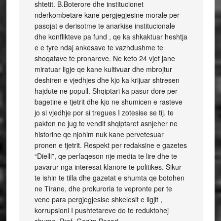
shtetit. B.Boterore dhe institucionet
nderkombetare kane pergjegjesine morale per
pasojat e derisotme te anarkise institucionale
dhe konflikteve pa fund , qe ka shkaktuar heshtja
e e tyre ndaj ankesave te vazhdushme te
shoqatave te pronareve. Ne keto 24 vjet jane
miratuar ligje qe kane kultivuar dhe mbrojtur
deshiren e vjedhjes dhe kjo ka krijuar shtresen
hajdute ne popull. Shqiptari ka pasur dore per
bagetine e tjetrit dhe kjo ne shumicen e rasteve
jo si vjedhje por si tregues I zotesise se tij. te
pakten ne jug te vendit shqiptaret asnjeher ne
historine qe njohim nuk kane pervetesuar
pronen e tjetrit. Respekt per redaksine e gazetes
“Dielli”, qe perfaqeson nje media te lire dhe te
pavarur nga interesat klanore te politikes. Sikur
te ishin te tilla dhe gazetat e shumta qe botohen
ne Tirane, dhe prokuroria te vepronte per te
vene para pergjegjesise shkelesit e ligjit ,
korrupsioni I pushtetareve do te reduktohej