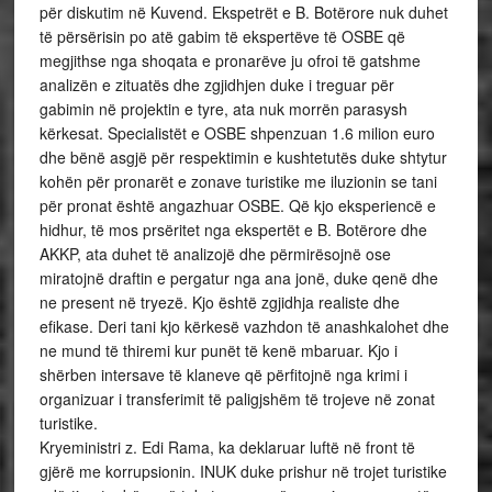
për diskutim në Kuvend. Ekspetrët e B. Botërore nuk duhet
të përsërisin po atë gabim të ekspertëve të OSBE që
megjithse nga shoqata e pronarëve ju ofroi të gatshme
analizën e zituatës dhe zgjidhjen duke i treguar për
gabimin në projektin e tyre, ata nuk morrën parasysh
kërkesat. Specialistët e OSBE shpenzuan 1.6 milion euro
dhe bënë asgjë për respektimin e kushtetutës duke shtytur
kohën për pronarët e zonave turistike me iluzionin se tani
për pronat është angazhuar OSBE. Që kjo eksperiencë e
hidhur, të mos prsëritet nga ekspertët e B. Botërore dhe
AKKP, ata duhet të analizojë dhe përmirësojnë ose
miratojnë draftin e pergatur nga ana jonë, duke qenë dhe
ne present në tryezë. Kjo është zgjidhja realiste dhe
efikase. Deri tani kjo kërkesë vazhdon të anashkalohet dhe
ne mund të thiremi kur punët të kenë mbaruar. Kjo i
shërben intersave të klaneve që përfitojnë nga krimi i
organizuar i transferimit të paligjshëm të trojeve në zonat
turistike.
Kryeministri z. Edi Rama, ka deklaruar luftë në front të
gjërë me korrupsionin. INUK duke prishur në trojet turistike