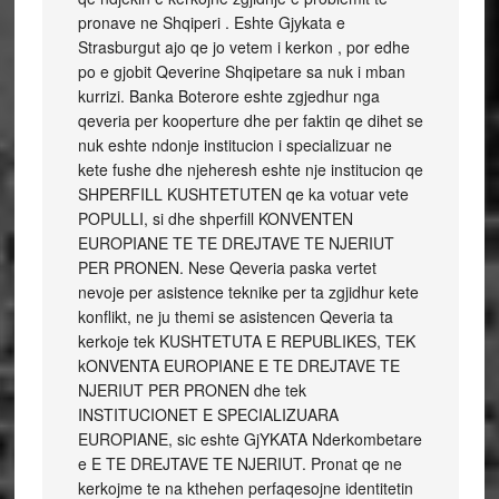
pronave ne Shqiperi . Eshte Gjykata e
Strasburgut ajo qe jo vetem i kerkon , por edhe
po e gjobit Qeverine Shqipetare sa nuk i mban
kurrizi. Banka Boterore eshte zgjedhur nga
qeveria per kooperture dhe per faktin qe dihet se
nuk eshte ndonje institucion i specializuar ne
kete fushe dhe njeheresh eshte nje institucion qe
SHPERFILL KUSHTETUTEN qe ka votuar vete
POPULLI, si dhe shperfill KONVENTEN
EUROPIANE TE TE DREJTAVE TE NJERIUT
PER PRONEN. Nese Qeveria paska vertet
nevoje per asistence teknike per ta zgjidhur kete
konflikt, ne ju themi se asistencen Qeveria ta
kerkoje tek KUSHTETUTA E REPUBLIKES, TEK
kONVENTA EUROPIANE E TE DREJTAVE TE
NJERIUT PER PRONEN dhe tek
INSTITUCIONET E SPECIALIZUARA
EUROPIANE, sic eshte GjYKATA Nderkombetare
e E TE DREJTAVE TE NJERIUT. Pronat qe ne
kerkojme te na kthehen perfaqesojne identitetin