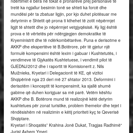
ndërtimet e bëra në tokat e pronarëve prej personave të
tretë ka ngjallur besimin tonë se shteti ka forcë dhe
mundësi për ta zbatuar ligjin, por kjo duhet plotësuar me
detyrimin e Shtetit që prona ti kthehet të zotit nëpërmjet
ligjit të shtetit dhe jo nëpërmjet vetgjyqësisë. Ky ligj është
prova e të vërtetës për ndërgjegjen demokratike të
Kryeministrit dhe të ndërkombëtarëve. Puna e derisotme e
AKKP dhe ekspertëve të B.Botërore, për të gjetur një
formulë kompensimi është lexim i gabuar i Kushtetutës, i
vendimeve të Gjykatës Kushtetuese, i vendimit pilot të
GJEDNJ/2012 dhe i raportit të Komisionerit z. Nils
Muižnieks, Kryetari i Delegacionit të KE, që vizitoi
Shqipërinë nga 23 deri më 27 shtator 2013. Deformimi i
derisotëm i konceptit të kompensimit, ka sjallë shumë
gabime që duhen korigjuar sa më parë. Vetëm kështu
AKKP dhe B. Botërore mund të realizojnë këtë detyrim
kushtetues për zonat turistike, problem themelor dhe tejet i
rëndësishëm në realizimin e këtij prioriteti kyç te Qeverisë
Shqiptare.
Kryetari i Shoqatës” Krahina Jonë Dukat, Tragjas Radhimë“
Jurist Axhem Ymeri