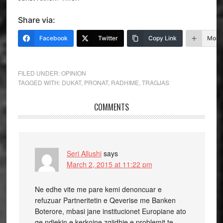
Share via:
Facebook
Twitter
Copy Link
More
FILED UNDER:
OPINION
TAGGED WITH:
DUKAT
,
PRONAT
,
RADHIME
,
TRAGJAS
COMMENTS
Seri Allushi
says
March 2, 2015 at 11:22 pm
Ne edhe vite me pare kemi denoncuar e
refuzuar Partneritetin e Qeverise me Banken
Boterore, mbasi jane institucionet Europiane ato
qe ndjekin e kerkojne zgjidhje e problemit te