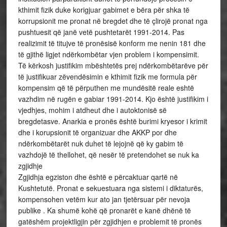
kthimit fizik duke korigjuar gabimet e bëra për shka të
korrupsionit me pronat në bregdet dhe të çlirojë pronat nga
pushtuesit që janë vetë pushtetarët 1991-2014. Pas
realizimit të titujve të pronësisë konform me nenin 181 dhe
të gjithë ligjet ndërkombëtar vjen problem i kompensimit.
Të kërkosh justifikim mbështetës prej ndërkombëtarëve për
të justifikuar zëvendësimin e kthimit fizik me formula për
kompensim që të përputhen me mundësitë reale eshtë
vazhdim në rugën e gabiar 1991-2014. Kjo është justifikim i
vjedhjes, mohim i atdheut dhe i autoktonisë së
bregdetasve. Anarkia e pronës është burimi kryesor i krimit
dhe i korupsionit të organizuar dhe AKKP por dhe
ndërkombëtarët nuk duhet të lejojnë që ky gabim të
vazhdojë të thellohet, që nesër të pretendohet se nuk ka
zgjidhje
Zgjidhja egziston dhe është e përcaktuar qartë në
Kushtetutë. Pronat e sekuestuara nga sistemi i diktaturës,
kompensohen vetëm kur ato jan tjetërsuar për nevoja
publike . Ka shumë kohë që pronarët e kanë dhënë të
gatëshëm projektligjin për zgjidhjen e problemit të pronës