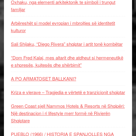
Oxhaku, nga elementi arkitektonik te simboli i trungut
familjar
Arbëreshët si model evropian i mbrojtjes së identitetit
kulturor
Sali Shijaku, “Diego Rivera” shqiptar i artit tonë kombëtar
“Dom Fred Kalaj, mes altarit dhe atdheut si hermeneutikë
e shpresës, kujtesës dhe shërbimit”
A PO ARMATOSET BALLKANI?
Kriza e vlerave – Tragjedia e vërtetë e tranzicionit shqiptar
Green Coast sjell Nammos Hotels & Resorts në Shqipëri:
Një destinacion i ri lifestyle merr formë në Rivierën
Shqiptare
PUEBLO (1966) / HISTORIA E SPANJOLLES NGA