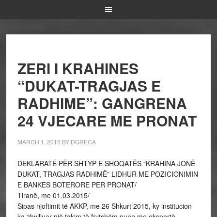
ZERI I KRAHINES
“DUKAT-TRAGJAS E
RADHIME”: GANGRENA
24 VJECARE ME PRONAT
MARCH 1, 2015
BY
DGRECA
DEKLARATË PËR SHTYP E SHOQATËS “KRAHINA JONË
DUKAT, TRAGJAS RADHIMË” LIDHUR ME POZICIONIMIN
E BANKES BOTERORE PER PRONAT/
Tiranë, me 01.03.2015/
Sipas njoftimit të AKKP, me 26 Shkurt 2015, ky institucion
ka zhvilluar një takim të frytshëm pune me ekspertë