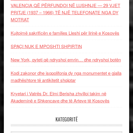
VALENCIA QË PËRFUNDOI NË LUSHNJE — 29 VJET
PRITJE (1937 – 1966) TË NJË TELEFONATE NGA DY
MOTRAT
Kujtojmë sakrificën e familjes Lleshi për lirinë e Kosovës
SPAÇI NUK E MPOSHTI SHPIRTIN
New York, qyteti që ndryshoi emrin… dhe ndryshoi botën
Kodi zakonor dhe isopolifonia dy nga monumentet e gjalla
madhështore të antikitetit shqiptar
Kryetari i Vatrës Dr. Elmi Berisha zhvilloi takim në
Akademinë e Shkencave dhe të Arteve të Kosovës
KATEGORITË