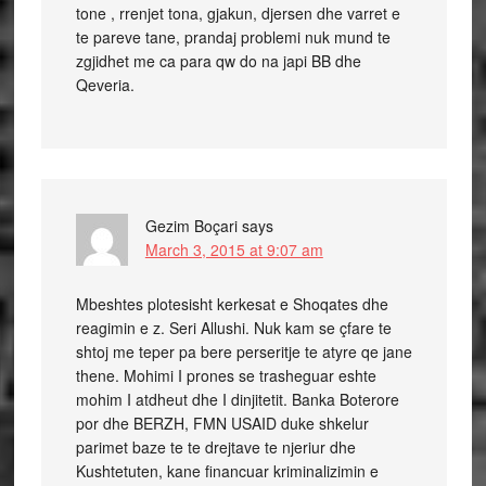
tone , rrenjet tona, gjakun, djersen dhe varret e
te pareve tane, prandaj problemi nuk mund te
zgjidhet me ca para qw do na japi BB dhe
Qeveria.
Gezim Boçari
says
March 3, 2015 at 9:07 am
Mbeshtes plotesisht kerkesat e Shoqates dhe
reagimin e z. Seri Allushi. Nuk kam se çfare te
shtoj me teper pa bere perseritje te atyre qe jane
thene. Mohimi I prones se trasheguar eshte
mohim I atdheut dhe I dinjitetit. Banka Boterore
por dhe BERZH, FMN USAID duke shkelur
parimet baze te te drejtave te njeriur dhe
Kushtetuten, kane financuar kriminalizimin e