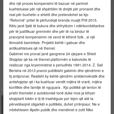
dhe një proces kompensimi të bazuar në parimet
kushtetuese për një shpërblim të drejtë për pronaret dhe
real për buxhetin e shtetit dhe pretendohet se kjo
“Reformë” pritet të përfundojë brenda muajit Prill 2015.
Këto janë fjalë të bukura dhe shfrytëzim i ndërkombëtarëve
për të justifikuar greminën dhe për të na bindur të
pranojmë kompensimin në vend të kthimit fizik , si një
lëmoshë bamirësie. Projekti është i gabuar dhe
antikushtetues që në themel.
Gabimet me pronat janë gangrene 24 vjeçare e Shteti
Shqiptar që ka në themel platformën e katovicës të
realizuar nga kryeministrat e periudhës 1991-2014. Z. Sali
Berisha në 2013 pranoi publikisht gabimin dhe qëndrimin e
tij antipronar. Realisht ky është qëndrim antidemokratik dhe
antishqiptar që i ka kushtuar vendit mijëra të vrarë, mijëra
konflikte dhe familje të ngujuara . Kjo politikë që tenton të
prishi themelet e autoktonisë tonë duke mos ja kthyer
shqiptarit tokën e tij të trashëguar por lejon që atë ta
përvetësojnë oligarkët e politikës, duhet çrrënjosur. Ne e
mbështesim Apelin publik dhe mendimet e zotit Niko