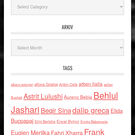
Kategoritë
ARKIV
Arkiv
TAGS
arben llalla
alfons Grishaj
Anton Cefa
asllan
albano kolonjari
Behlul
Astrit Lulushi
Aurenc Bebja
Bushati
Jashari
dalip greca
Beqir Sina
Elida
Buçpapaj
Enver Bytyci
Elmi Berisha
Ermira Babamusta
Frank
Eugjen Merlika
Fahri Xharra