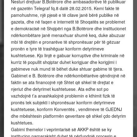
Nesturi drejtuar B.Botërore dhe ambasadorëve të publikuar
në gazetën Telegraf fq.8 datë 28.02.2015. Kemi fakte të
pamohushme, një pjesë e të cilave janë bërë publike në
gazeta, dhe në faqen e internetit të Shoqatës se problemet
e demokracisë në Shqipëri nga B.Botërore dhe institucionet
ndërkombëtare janë menaxhuar shumë keq, duke abuzuar
mbi të drejtën e pronarëve të shpronësuar për të gëzuar
pronën e tyre të trashëguar konform detyrimeve
kushtetuese. Kjo linjë e gabuar korruptive dhe kriminale në
kurriz të popullit shqiptar duhet korigjuar dhe korigjimi i
gabimeve nuk mund të bëhet duke shtuar gabime të tjera.
Gabimet e B. Botërore dhe ndërkombëtarëve qëndrojnë në
faktin se ata financojnë një Shtet që shkel të drejtat e
njeriut dhe detyrimet kushtetuese. Ata edhe sot po
vazhdojnë t’a anashkalojnë problemin e kthimit fizik të
pronës tek subjekti i shpronësuar konform detyrimeve
kushtetuese, konform Konventës , vendimeve të GJEDNJ
dhe mbështesin platformën qeveritare që shkel çdo detyrim
kushtetues.
Gabimi themelor i veprimtarisë së AKKP është se ky
institucion parparakisht duhet të përfundojë procesin e