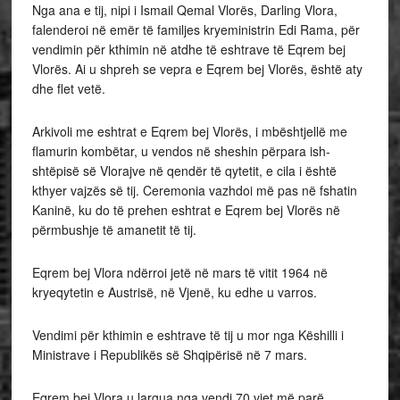
Nga ana e tij, nipi i Ismail Qemal Vlorës, Darling Vlora,
falenderoi në emër të familjes kryeministrin Edi Rama, për
vendimin për kthimin në atdhe të eshtrave të Eqrem bej
Vlorës. Ai u shpreh se vepra e Eqrem bej Vlorës, është aty
dhe flet vetë.
Arkivoli me eshtrat e Eqrem bej Vlorës, i mbështjellë me
flamurin kombëtar, u vendos në sheshin përpara ish-
shtëpisë së Vlorajve në qendër të qytetit, e cila i është
kthyer vajzës së tij. Ceremonia vazhdoi më pas në fshatin
Kaninë, ku do të prehen eshtrat e Eqrem bej Vlorës në
përmbushje të amanetit të tij.
Eqrem bej Vlora ndërroi jetë në mars të vitit 1964 në
kryeqytetin e Austrisë, në Vjenë, ku edhe u varros.
Vendimi për kthimin e eshtrave të tij u mor nga Këshilli i
Ministrave i Republikës së Shqipërisë në 7 mars.
Eqrem bej Vlora u largua nga vendi 70 vjet më parë