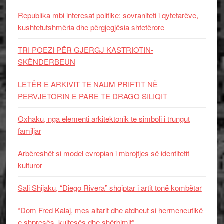
Republika mbi interesat politike: sovraniteti i qytetarëve,
kushtetutshmëria dhe përgjegjësia shtetërore
TRI POEZI PËR GJERGJ KASTRIOTIN-
SKËNDERBEUN
LETËR E ARKIVIT TE NAUM PRIFTIT NË
PERVJETORIN E PARE TE DRAGO SILIQIT
Oxhaku, nga elementi arkitektonik te simboli i trungut
familjar
Arbëreshët si model evropian i mbrojtjes së identitetit
kulturor
Sali Shijaku, “Diego Rivera” shqiptar i artit tonë kombëtar
“Dom Fred Kalaj, mes altarit dhe atdheut si hermeneutikë
e shpresës, kujtesës dhe shërbimit”