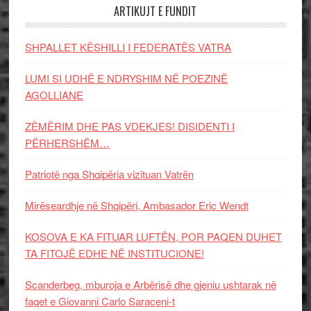
ARTIKUJT E FUNDIT
SHPALLET KËSHILLI I FEDERATËS VATRA
LUMI SI UDHË E NDRYSHIM NË POEZINË
AGOLLIANE
ZËMËRIM DHE PAS VDEKJES! DISIDENTI I
PËRHERSHËM…
Patriotë nga Shqipëria vizituan Vatrën
Mirëseardhje në Shqipëri, Ambasador Eric Wendt
KOSOVA E KA FITUAR LUFTËN, POR PAQEN DUHET
TA FITOJË EDHE NË INSTITUCIONE!
Scanderbeg, mburoja e Arbërisë dhe gjeniu ushtarak në
faqet e Giovanni Carlo Saraceni-t