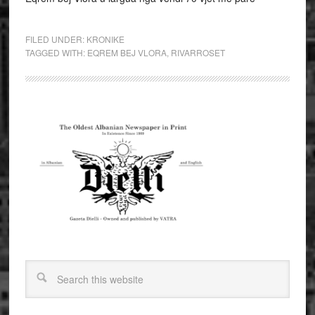
FILED UNDER:
KRONIKE
TAGGED WITH:
EQREM BEJ VLORA
,
RIVARROSET