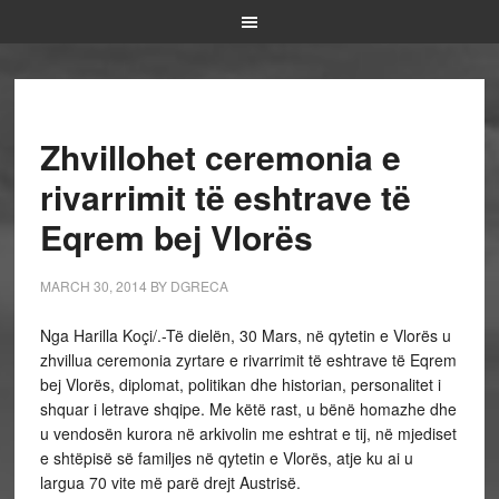
Zhvillohet ceremonia e
rivarrimit të eshtrave të
Eqrem bej Vlorës
MARCH 30, 2014
BY
DGRECA
Nga Harilla Koçi/.-Të dielën, 30 Mars, në qytetin e Vlorës u
zhvillua ceremonia zyrtare e rivarrimit të eshtrave të Eqrem
bej Vlorës, diplomat, politikan dhe historian, personalitet i
shquar i letrave shqipe. Me këtë rast, u bënë homazhe dhe
u vendosën kurora në arkivolin me eshtrat e tij, në mjediset
e shtëpisë së familjes në qytetin e Vlorës, atje ku ai u
largua 70 vite më parë drejt Austrisë.