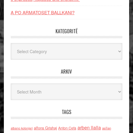
A PO ARMATOSET BALLKANI?
KATEGORITË
Kategoritë
ARKIV
Arkiv
TAGS
arben llalla
alfons Grishaj
Anton Cefa
asllan
albano kolonjari