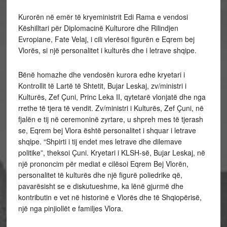
Kurorën në emër të kryeministrit Edi Rama e vendosi
Këshilltari për Diplomacinë Kulturore dhe Rilindjen
Evropiane, Fate Velaj, i cili vlerësoi figurën e Eqrem bej
Vlorës, si një personalitet i kulturës dhe i letrave shqipe.
Bënë homazhe dhe vendosën kurora edhe kryetari i
Kontrollit të Lartë të Shtetit, Bujar Leskaj, zv/ministri i
Kulturës, Zef Çuni, Princ Leka II, qytetarë vlonjatë dhe nga
rrethe të tjera të vendit. Zv/ministri i Kulturës, Zef Çuni, në
fjalën e tij në ceremoninë zyrtare, u shpreh mes të tjerash
se, Eqrem bej Vlora është personalitet i shquar i letrave
shqipe. “Shpirti i tij endet mes letrave dhe dilemave
politike”, theksoi Çuni. Kryetari i KLSH-së, Bujar Leskaj, në
një prononcim për mediat e cilësoi Eqrem Bej Vlorën,
personalitet të kulturës dhe një figurë poliedrike që,
pavarësisht se e diskutueshme, ka lënë gjurmë dhe
kontributin e vet në historinë e Vlorës dhe të Shqiopërisë,
një nga pinjiollët e familjes Vlora.