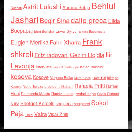
Behlul
Astrit Lulushi
Aurenc Bebja
Bushati
Jashari
dalip greca
Beqir Sina
Elida
Buçpapaj
Enver Bytyci
Elmi Berisha
Ermira Babamusta
Frank
Eugjen Merlika
Fahri Xharra
shkreli
Ilir
Gezim Llojdia
Fritz radovani
Levonja
Interviste
Kolec Traboini
Keze Kozeta Zylo
kosova
Kosove
nderroi jete
Marjana Bulku
ne
Murat Gecaj
Rafaela Prifti
Rafael
Nene Tereza
Kosove
presidenti Nishani
Floqi
Raimonda Moisiu
Ramiz Lushaj
reshat kripa
Sadik Elshani
Sokol
Shefqet Kercelli
shqiperia
shqiptaret
SHBA
Paja
Vatra
Visar Zhiti
Thaci