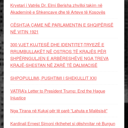
Kryetari i Vatrës Dr. Elmi Berisha zhvilloi takim në
Akademinë e Shkencave dhe të Arteve të Kosovës
ÇËSHTJA ÇAME NË PARLAMENTIN E SHQIPËRISË
NË VITIN 1921
300 VJET KUJTESË DHE IDENTITET-TRYEZË E
RRUMBULLAKËT NË OSTROS TË KRAJËS PËR
SHPËRNGULJEN E ARBËRESHËVE NGA TREVA
KRAJË-SHESTAN NË ZARË TË DALMACISË
SHPOPULLIMI, PUSHTIMI I SHEKULLIT XXI
VATRA’s Letter to President Trump: End the Hague
Injustice
Nga Tirana në Kukaj për të parë “Lahuta e Malësisë”
Kardinali Ernest Simoni rikthehet si dëshmitar në Burgun