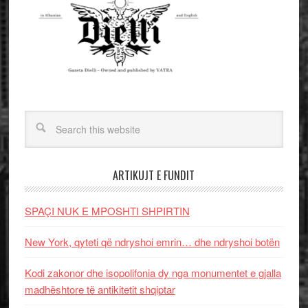
ARTIKUJT E FUNDIT
SPAÇI NUK E MPOSHTI SHPIRTIN
New York, qyteti që ndryshoi emrin… dhe ndryshoi botën
Kodi zakonor dhe isopolifonia dy nga monumentet e gjalla
madhështore të antikitetit shqiptar