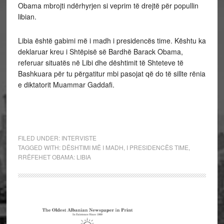
Obama mbrojti ndërhyrjen si veprim të drejtë për popullin
libian.
Libia është gabimi më i madh i presidencës time. Kështu ka
deklaruar kreu i Shtëpisë së Bardhë Barack Obama,
referuar situatës në Libi dhe dështimit të Shteteve të
Bashkuara për tu përgatitur mbi pasojat që do të sillte rënia
e diktatorit Muammar Gaddafi.
FILED UNDER:
INTERVISTE
TAGGED WITH:
DËSHTIMI MË I MADH
,
I PRESIDENCËS TIME
,
RRËFEHET OBAMA: LIBIA