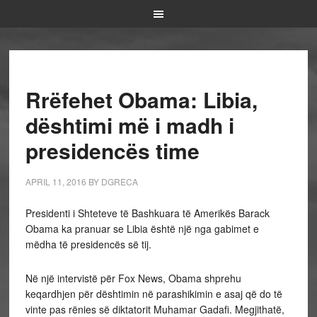
Rrëfehet Obama: Libia,
dështimi më i madh i
presidencës time
APRIL 11, 2016
BY
DGRECA
Presidenti i Shteteve të Bashkuara të Amerikës Barack
Obama ka pranuar se Libia është një nga gabimet e
mëdha të presidencës së tij.
Në një intervistë për Fox News, Obama shprehu
keqardhjen për dështimin në parashikimin e asaj që do të
vinte pas rënies së diktatorit Muhamar Gadafi. Megjithatë,