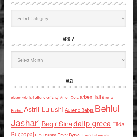
Kategoritë
ARKIV
Arkiv
TAGS
arben llalla
alfons Grishaj
Anton Cefa
asllan
albano kolonjari
Behlul
Astrit Lulushi
Aurenc Bebja
Bushati
Jashari
dalip greca
Beqir Sina
Elida
Buçpapaj
Enver Bytyci
Elmi Berisha
Ermira Babamusta