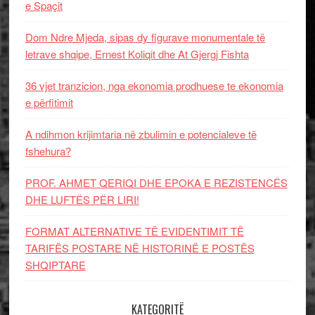
e Spaçit
Dom Ndre Mjeda, sipas dy figurave monumentale të
letrave shqipe, Ernest Koliqit dhe At Gjergj Fishta
36 vjet tranzicion, nga ekonomia prodhuese te ekonomia
e përfitimit
A ndihmon krijimtaria në zbulimin e potencialeve të
fshehura?
PROF. AHMET QERIQI DHE EPOKA E REZISTENCЁS
DHE LUFTЁS PЁR LIRI!
FORMAT ALTERNATIVE TË EVIDENTIMIT TË
TARIFËS POSTARE NË HISTORINË E POSTËS
SHQIPTARE
KATEGORITË