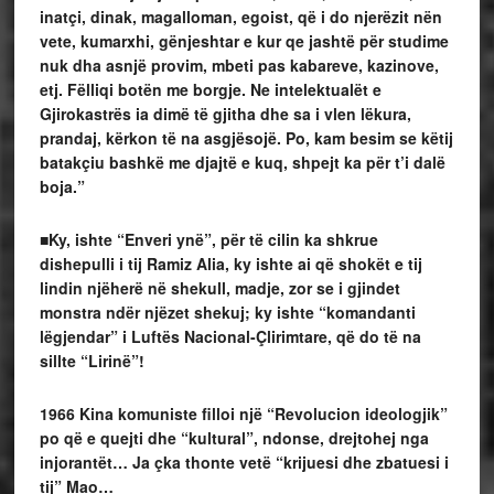
inatçi, dinak, magalloman, egoist, që i do njerëzit nën
vete, kumarxhi, gënjeshtar e kur qe jashtë për studime
nuk dha asnjë provim, mbeti pas kabareve, kazinove,
etj. Fëlliqi botën me borgje. Ne intelektualët e
Gjirokastrës ia dimë të gjitha dhe sa i vlen lëkura,
prandaj, kërkon të na asgjësojë. Po, kam besim se këtij
batakçiu bashkë me djajtë e kuq, shpejt ka për t’i dalë
boja.”
■Ky, ishte “Enveri ynë”, për të cilin ka shkrue
dishepulli i tij Ramiz Alia, ky ishte ai që shokët e tij
lindin njëherë në shekull, madje, zor se i gjindet
monstra ndër njëzet shekuj; ky ishte “komandanti
lëgjendar” i Luftës Nacional-Çlirimtare, që do të na
sillte “Lirinë”!
1966
Kina komuniste filloi një “Revolucion ideologjik”
po që e quejti dhe “kultural”, ndonse, drejtohej nga
injorantët… Ja çka thonte vetë “krijuesi dhe zbatuesi i
tij” Mao…