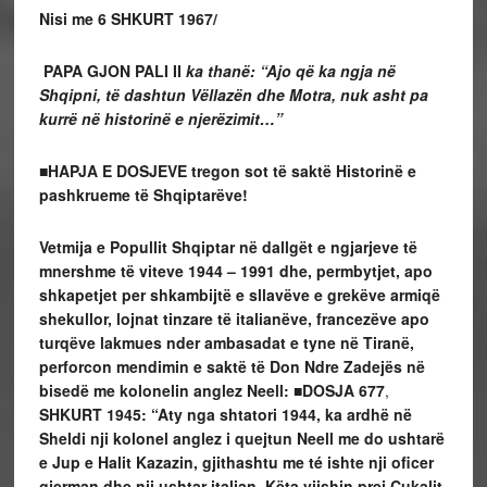
Nisi me 6 SHKURT 1967/
PAPA GJON PALI II
ka thanë: “Ajo që ka ngja në
Shqipni, të dashtun Vëllazën dhe Motra, nuk asht pa
kurrë në historinë e njerëzimit…”
■
HAPJA E DOSJEVE
tregon sot të saktë Historinë e
pashkrueme të Shqiptarëve!
Vetmija e Popullit Shqiptar në dallgët e ngjarjeve të
mnershme të viteve 1944 – 1991 dhe, permbytjet, apo
shkapetjet per shkambijtë e sllavëve e grekëve armiqë
shekullor, lojnat tinzare të italianëve, francezëve apo
turqëve lakmues nder ambasadat e tyne në Tiranë,
perforcon mendimin e saktë të Don Ndre Zadejës në
bisedë me kolonelin anglez Neell: ■
DOSJA 677
,
SHKURT 1945: “Aty nga shtatori 1944, ka ardhë në
Sheldi nji kolonel anglez i quejtun Neell me do ushtarë
e Jup e Halit Kazazin, gjithashtu me té ishte nji oficer
gjerman dhe nji ushtar italjan. Këta vijshin prej Cukalit,