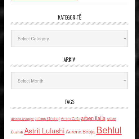
KATEGORITË
Kategoritë
ARKIV
Arkiv
TAGS
arben llalla
alfons Grishaj
Anton Cefa
asllan
albano kolonjari
Behlul
Astrit Lulushi
Aurenc Bebja
Bushati