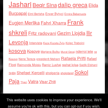
Jashari
dalip greca
Beqir Sina
Elida
Buçpapaj
Enver Bytyci
Elmi Berisha
Ermira Babamusta
Frank
Eugjen Merlika
Fahri Xharra
shkreli
Ilir
Gezim Llojdia
Fritz radovani
Levonja
Interviste
Kolec Traboini
Keze Kozeta Zylo
kosova
Kosove
nderroi jete
Marjana Bulku
ne
Murat Gecaj
Rafaela Prifti
Rafael
Nene Tereza
Kosove
presidenti Nishani
Floqi
Raimonda Moisiu
Ramiz Lushaj
reshat kripa
Sadik Elshani
Sokol
Shefqet Kercelli
shqiperia
shqiptaret
SHBA
Paja
Vatra
Visar Zhiti
Thaci
This website uses cookies to improve your experience. We'll
assume you're ok with this, but you can opt-out if you wish.