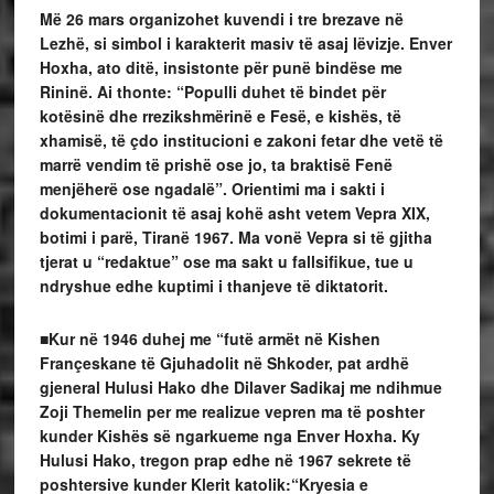
Më 26 mars organizohet kuvendi i tre brezave në
Lezhë, si simbol i karakterit masiv të asaj lëvizje. Enver
Hoxha, ato ditë, insistonte për punë bindëse me
Rininë. Ai thonte: “Populli duhet të bindet për
kotësinë dhe rrezikshmërinë e Fesë, e kishës, të
xhamisë, të çdo institucioni e zakoni fetar dhe vetë të
marrë vendim të prishë ose jo, ta braktisë Fenë
menjëherë ose ngadalë”. Orientimi ma i sakti i
dokumentacionit të asaj kohë asht vetem Vepra XIX,
botimi i parë, Tiranë 1967. Ma vonë Vepra si të gjitha
tjerat u “redaktue” ose ma sakt u fallsifikue, tue u
ndryshue edhe kuptimi i thanjeve të diktatorit.
■Kur në 1946 duhej me “futë armët në Kishen
Françeskane të Gjuhadolit në Shkoder, pat ardhë
gjeneral Hulusi Hako dhe Dilaver Sadikaj me ndihmue
Zoji Themelin per me realizue vepren ma të poshter
kunder Kishës së ngarkueme nga Enver Hoxha.
Ky
Hulusi Hako, tregon prap edhe në 1967 sekrete të
poshtersive kunder Klerit katolik:
“Kryesia e