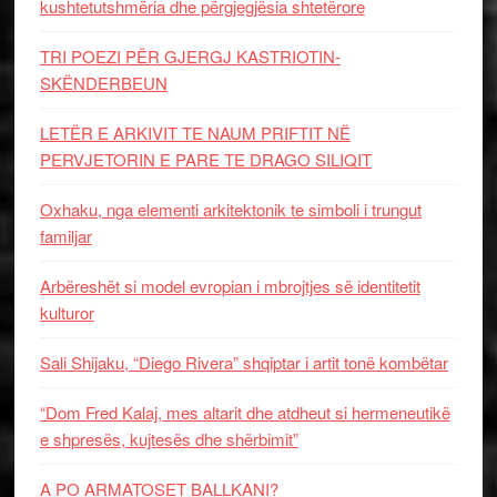
kushtetutshmëria dhe përgjegjësia shtetërore
TRI POEZI PËR GJERGJ KASTRIOTIN-
SKËNDERBEUN
LETËR E ARKIVIT TE NAUM PRIFTIT NË
PERVJETORIN E PARE TE DRAGO SILIQIT
Oxhaku, nga elementi arkitektonik te simboli i trungut
familjar
Arbëreshët si model evropian i mbrojtjes së identitetit
kulturor
Sali Shijaku, “Diego Rivera” shqiptar i artit tonë kombëtar
“Dom Fred Kalaj, mes altarit dhe atdheut si hermeneutikë
e shpresës, kujtesës dhe shërbimit”
A PO ARMATOSET BALLKANI?