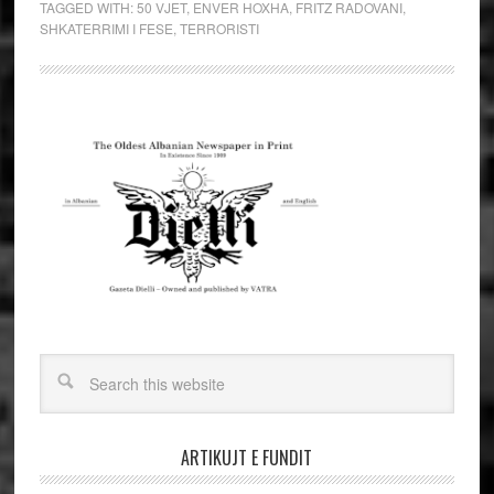
TAGGED WITH:
50 VJET
,
ENVER HOXHA
,
FRITZ RADOVANI
,
SHKATERRIMI I FESE
,
TERRORISTI
ARTIKUJT E FUNDIT