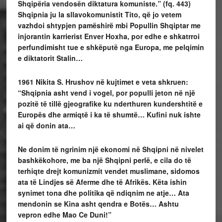
Shqipëria vendosën diktatura komuniste.” (fq. 443)
Shqipnia ju la sllavokomunistit Tito, që jo vetem
vazhdoi shtypjen pamëshirë mbi Popullin Shqiptar me
injorantin karrierist Enver Hoxha, por edhe e shkatrroi
perfundimisht tue e shkëputë nga Europa, me pelqimin
e diktatorit Stalin…
1961
Nikita S. Hrushov në kujtimet e veta shkruen:
“Shqipnia asht vend i vogel, por populli jeton në një
pozitë të tillë gjeografike ku nderthuren kundershtitë e
Europës dhe armiqtë i ka të shumtë… Kufini nuk ishte
ai që donin ata…
Ne donim të ngrinim një ekonomi në Shqipni në nivelet
bashkëkohore, me ba një Shqipni perlë, e cila do të
terhiqte drejt komunizmit vendet muslimane, sidomos
ata të Lindjes së Aferme dhe të Afrikës. Këta ishin
synimet tona dhe politika që ndiqnim ne atje… Ata
mendonin se Kina asht qendra e Botës… Ashtu
vepron edhe Mao Ce Duni!”