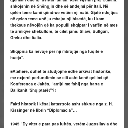
shkojshin në Shëngjin dhe së andejmi për Itali. Në
qelën teme kanë qëndrue vetëm nji natë. Gjatë ndejtjes
në qelen teme unë ju mbajta nji bisedë, ku i kam
theksue nëvojën që ka populli shqiptar i varfën në mes
të armiqve shekullorë, të cilët janë: Sllavi, Bullgari,
Greku dhe Italia.
Shqipnia ka nëvojë për nji mbrojtje nga fuqitë e
hueja”.
■Atëherë, duhet të studjojmë edhe arkivat historike,
me nxjerrë perfundimin se cili asht kenë qellimi që
Konferenca e Jaltës, “arrijti me fshij nga harta e
Ballkanit ‘Shqiptarët”?!
Fakti historik i kësaj katastrofe asht shkrue nga z. H.
Kissinger në librin “Diplomacia”…
1945
“Dy vitet e para pas luftës, vetëm Jugosllavia dhe