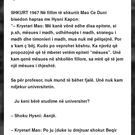
SHKURT 1967
Në fillim të shkurtit Mao Ce Duni
bisedon haptas me Hysni Kapon:
“– Kryetari Mao: Më kanë vënë edhe disa epitete, si
p.sh, mësues i madh, udhëheqës i madh, strategu i
madh dhe timonieri i madh, mua nuk më pëlqejnë. Por
s´kam ç´bëj. Kudo po veprohet kështu. Ka njerëz që
propozojnë që të mbetet vetëm epiteti “mësues”. Unë
kam qenë mësues në shkollën fillore, sa mirë që të jem
një mësues i thjeshtë.
Sa për profesor, nuk mund të bëhet fjalë. Unë nuk kam
ndjekur universitetin.
Ju keni bërë studime në universitet?
– Shoku Hysni: Asnjë.
– Kryetari Mao: Po ju (duke iu drejtuar shokut Beqir