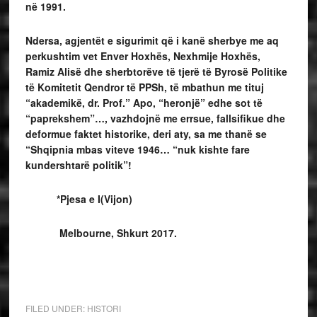
në 1991.
Ndersa, agjentët e sigurimit që i kanë sherbye me aq
perkushtim vet Enver Hoxhës, Nexhmije Hoxhës,
Ramiz Alisë dhe sherbtorëve të tjerë të Byrosë Politike
të Komitetit Qendror të PPSh, të mbathun me tituj
“akademikë, dr. Prof.” Apo, “heronjë” edhe sot të
“paprekshem”…, vazhdojnë me errsue, fallsifikue dhe
deformue faktet historike, deri aty, sa me thanë se
“Shqipnia mbas viteve 1946… “nuk kishte fare
kundershtarë politik”!
*Pjesa e I(Vijon)
Melbourne, Shkurt 2017.
FILED UNDER:
HISTORI