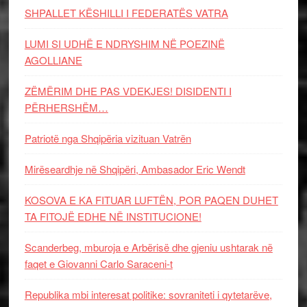
SHPALLET KËSHILLI I FEDERATËS VATRA
LUMI SI UDHË E NDRYSHIM NË POEZINË
AGOLLIANE
ZËMËRIM DHE PAS VDEKJES! DISIDENTI I
PËRHERSHËM…
Patriotë nga Shqipëria vizituan Vatrën
Mirëseardhje në Shqipëri, Ambasador Eric Wendt
KOSOVA E KA FITUAR LUFTËN, POR PAQEN DUHET
TA FITOJË EDHE NË INSTITUCIONE!
Scanderbeg, mburoja e Arbërisë dhe gjeniu ushtarak në
faqet e Giovanni Carlo Saraceni-t
Republika mbi interesat politike: sovraniteti i qytetarëve,