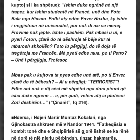
kuptoj si i ka shpëtue):
“Ishim duke ngrënë në një
trapez, kur ishim studentë në Francë, unë dhe Foto
Bala nga Himara. Erdhi aty edhe Enver Hoxha, ky ishte
i rregjistruar në universitet, por nuk di me se merrej.
Provime nuk jepte. Ishte i pashëm. Pak mbasi u ul, e
pyeti Foton, çfarë do të dëshroje të bëje kur të
mbarosh shkollën? Foto iu përgjigj, do të doja të
tregëtoja me Francën. Më pyeti edhe mua, po ti Petro?
– Unë i përgjigja, Profesor.
Mbas pak u kujtova ta pyes edhe unë atë, po ti Enver,
çfarë do të bëhesh? – Ai u përgjigj: “TERRORIST”!
Edhe sot nuk e dij sësi më shpëtoi nga dora piruni që
isha duke ngrenë … e, për çudi, vetëm atij ia plotësoi
Zoti dëshirën!…”
(“Çinarët”, fq 216).
■Ndersa, i Ndjeri Martir Muntaz Kokalari, nga
Gjinokastra shkruen më 9 Nandor 1944: “Fatkeqësia e
kombit tonë dhe e Shqipërisë së gjorë është se ka rënë
në dorë të një njeriu përbindsh, tinzar, hakmarrës,