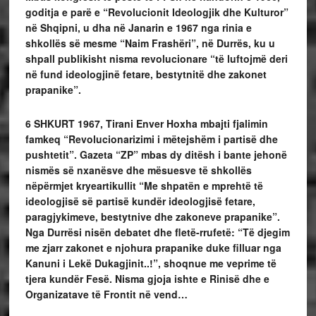
goditja e parë e “Revolucionit Ideologjik dhe Kulturor”
në Shqipni, u dha në Janarin e 1967 nga rinia e
shkollës së mesme “Naim Frashëri”, në Durrës, ku u
shpall publikisht nisma revolucionare “të luftojmë deri
në fund ideologjinë fetare, bestytnitë dhe zakonet
prapanike”.
6 SHKURT 1967
, Tirani Enver Hoxha mbajti fjalimin
famkeq “Revolucionarizimi i mëtejshëm i partisë dhe
pushtetit”. Gazeta “ZP” mbas dy ditësh i bante jehonë
nismës së nxanësve dhe mësuesve të shkollës
nëpërmjet kryeartikullit “Me shpatën e mprehtë të
ideologjisë së partisë kundër ideologjisë fetare,
paragjykimeve, bestytnive dhe zakoneve prapanike”.
Nga Durrësi nisën debatet dhe fletë-rrufetë: “Të djegim
me zjarr zakonet e njohura prapanike duke filluar nga
Kanuni i Lekë Dukagjinit..!”, shoqnue me veprime të
tjera kundër Fesë. Nisma gjoja ishte e Rinisë dhe e
Organizatave të Frontit në vend…