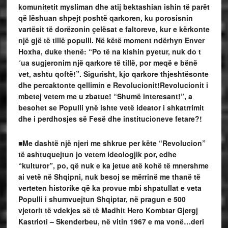
komunitetit mysliman dhe atij bektashian ishin të parët
që lëshuan shpejt poshtë qarkoren, ku porosisnin
vartësit të dorëzonin çelësat e faltoreve, kur e kërkonte
një gjë të tillë populli. Në këtë moment ndërhyn Enver
Hoxha, duke thenë: “Po të na kishin pyetur, nuk do t
´ua sugjeronim një qarkore të tillë, por meqë e bënë
vet, ashtu qoftë!”. Sigurisht, kjo qarkore thjeshtësonte
dhe percaktonte qellimin e Revolucionit!
Revolucionit i
mbetej vetem me u zbatue! “Shumë interesant!”, a
besohet se Populli ynë ishte vetë ideator i shkatrrimit
dhe i perdhosjes së Fesë dhe institucioneve fetare?!
■Me dashtë një njeri me shkrue per këte “Revolucion”
të ashtuquejtun jo vetem ideologjik por, edhe
“kulturor”, po, që nuk e ka jetue atë kohë të mnershme
ai vetë në Shqipni, nuk besoj se mërrinë me thanë të
verteten historike që ka provue mbi shpatullat e veta
Populli i shumvuejtun Shqiptar, në pragun e 500
vjetorit të vdekjes së të Madhit Hero Kombtar Gjergj
Kastrioti – Skenderbeu, në vitin 1967 e ma vonë…deri