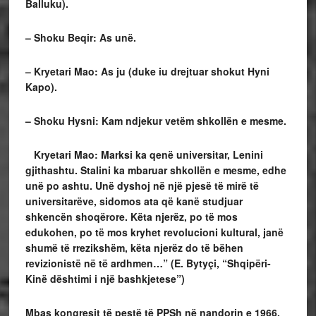
Balluku).
– Shoku Beqir: As unë.
– Kryetari Mao: As ju (duke iu drejtuar shokut Hyni
Kapo).
– Shoku Hysni: Kam ndjekur vetëm shkollën e mesme.
Kryetari Mao: Marksi ka qenë universitar, Lenini
gjithashtu. Stalini ka mbaruar shkollën e mesme, edhe
unë po ashtu. Unë dyshoj në një pjesë të mirë të
universitarëve, sidomos ata që kanë studjuar
shkencën shoqërore. Këta njerëz, po të mos
edukohen, po të mos kryhet revolucioni kultural, janë
shumë të rrezikshëm, këta njerëz do të bëhen
revizionistë në të ardhmen…” (E. Bytyçi, “Shqipëri-
Kinë dështimi i një bashkjetese”)
Mbas kongresit të pestë të PPSh në nandorin e 1966,