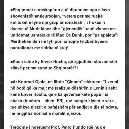
■Shqiptarët e rraskapitun e të dhunuem nga sllavo
shovenistët antieuropjan, “vetem per me ruejtë
kolltukët e tyne një grup terroristësh”, i trokasin
dyerve të Murit kinez dhe “gjeneralët” tanë vishen me
uniformat ushtarake të Mao Ce Dunit, por “pa spaleta”!
Merthehen deri në fyt, por harrojnë të zberthyeme
pantollonat me shirita të kuq!..
■Kush ishte ky Enver Hoxha, që zgjodhën shovenistët
sllavë per me sundue Shqiptarët?!
■At Konrrad Gjolaj në librin “Çinarët” shkruen:
“I vetmi
në botë që ka mujt me realizue dëshirën e Leninit asht
kenë Enver Hoxha, që e ka qeverisë këte popull si
shaka (bushtra – shen. FR), tue hangër klysht e vet e,
tue shkye njerzit e pafajshëm për andjet e tija të ndyta,
në të gjitha normat e moralit njerzor.
Tregonte i nderuemi Prof. Petro Fundo (që nuk e