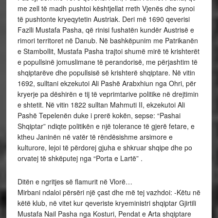
me zell të madh pushtoi kështjellat rreth Vjenës dhe synoi
të pushtonte kryeqytetin Austriak. Deri më 1690 qeverisi
Fazlli Mustafa Pasha, që rinisi fushatën kundër Austrisë e
rimori territoret në Danub. Në bashkëpunim me Patrikanën
e Stambollit, Mustafa Pasha trajtoi shumë mirë të krishterët
e popullsinë jomuslimane të perandorisë, me përjashtim të
shqiptarëve dhe popullsisë së krishterë shqiptare. Në vitin
1692, sulltani ekzekutoi Ali Pashë Arabxhiun nga Ohri, për
kryerje pa dëshirën e tij të veprimtarive politike në drejtimin
e shtetit. Në vitin 1822 sulltan Mahmuti II, ekzekutoi Ali
Pashë Tepelenën duke i prerë kokën, sepse: “Pashai
Shqiptar” ndiqte politikën e një tolerance të gjerë fetare, e
ktheu Janinën në vatër të rëndësishme arsimore e
kulturore, lejoi të përdorej gjuha e shkruar shqipe dhe po
orvatej të shkëputej nga “Porta e Lartë” .
Ditën e ngritjes së flamurit në Vlorë…
Mirbani ndaloi përsëri një çast dhe më tej vazhdoi: -Këtu në
këtë klub, në vitet kur qeveriste kryeministri shqiptar Gjirtili
Mustafa Nail Pasha nga Kosturi, Pendat e Arta shqiptare