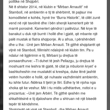
politike në Shqipëri.
Në 8 shtator 2014, në klubin e “Mirban Arnautit” në
Stamboll, në ambientin e tij të shërbimit, të pajisur me
komoditetet e kohës, hynë tre “Burra Historik”, të cilët zunë
vend në një tavolinë dhe i bën shenjë kamerierit për të
marrë porosinë. Kamerieri qëndroi i palëvizur. Në krye të
banakut u duk një burrë i hollë dhe i gjatë, që mbante një
palë mustak si flatra shqiponje. Ai u afrua, i përshëndeti
dhe u tha: -Unë jam Mirban Arnauti. Të gjithë shqiptarët që
vijnë në Stamboll, fillimisht ndalojnë në klubin tim. Pa u
ndalur në ligjërimin e tij, Mirbani ju drejtua të
porsaardhurve: –Ti duhet të jesh Pellazgu, ju drejtua të
moshuarit me leshra të gjatë, të cilat ja mbulonin kryet’ e
bashkoheshin me mustakët si kreshpa, duke lënë jashtë
vetëm hundën e hollë, që nuhaste vazhdimisht ambientin,
ku ishte futur.-Ndërsa ti tjetri je Iliri. Edhe ty të njoha nga
xhoka që ke veshur. Më i riu midis udhëtarëve, nxitoi e u
prezantua: –Unë jam Arbëri. Të gjithë qeshën me
shkathtësinë e tij djaloshare dhe u shtruan në një bisedë
tepër të këndshme.
Shqiptarët që vinë në Stamboll, -tha Mirban Arnauti,