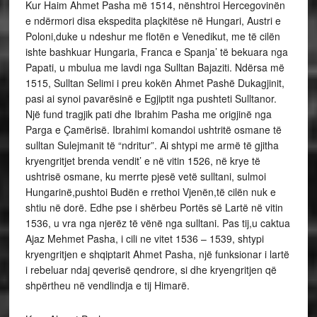
Kur Haim Ahmet Pasha më 1514, nënshtroi Hercegovinën
e ndërmori disa ekspedita plaçkitëse në Hungari, Austri e
Poloni,duke u ndeshur me flotën e Venedikut, me të cilën
ishte bashkuar Hungaria, Franca e Spanja’ të bekuara nga
Papati, u mbulua me lavdi nga Sulltan Bajaziti. Ndërsa më
1515, Sulltan Selimi i preu kokën Ahmet Pashë Dukagjinit,
pasi ai synoi pavarësinë e Egjiptit nga pushteti Sulltanor.
Një fund tragjik pati dhe Ibrahim Pasha me origjinë nga
Parga e Çamërisë. Ibrahimi komandoi ushtritë osmane të
sulltan Sulejmanit të “ndritur”. Ai shtypi me armë të gjitha
kryengritjet brenda vendit’ e në vitin 1526, në krye të
ushtrisë osmane, ku merrte pjesë vetë sulltani, sulmoi
Hungarinë,pushtoi Budën e rrethoi Vjenën,të cilën nuk e
shtiu në dorë. Edhe pse i shërbeu Portës së Lartë në vitin
1536, u vra nga njerëz të vënë nga sulltani. Pas tij,u caktua
Ajaz Mehmet Pasha, i cili ne vitet 1536 – 1539, shtypi
kryengritjen e shqiptarit Ahmet Pasha, një funksionar i lartë
i rebeluar ndaj qeverisë qendrore, si dhe kryengritjen që
shpërtheu në vendlindja e tij Himarë.