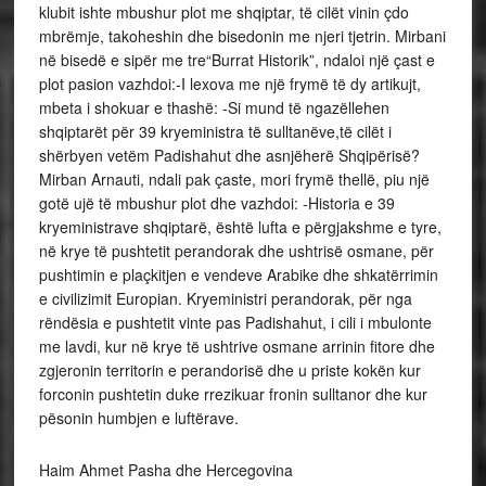
klubit ishte mbushur plot me shqiptar, të cilët vinin çdo
mbrëmje, takoheshin dhe bisedonin me njeri tjetrin. Mirbani
në bisedë e sipër me tre“Burrat Historik”, ndaloi një çast e
plot pasion vazhdoi:-I lexova me një frymë të dy artikujt,
mbeta i shokuar e thashë: -Si mund të ngazëllehen
shqiptarët për 39 kryeministra të sulltanëve,të cilët i
shërbyen vetëm Padishahut dhe asnjëherë Shqipërisë?
Mirban Arnauti, ndali pak çaste, mori frymë thellë, piu një
gotë ujë të mbushur plot dhe vazhdoi: -Historia e 39
kryeministrave shqiptarë, është lufta e përgjakshme e tyre,
në krye të pushtetit perandorak dhe ushtrisë osmane, për
pushtimin e plaçkitjen e vendeve Arabike dhe shkatërrimin
e civilizimit Europian. Kryeministri perandorak, për nga
rëndësia e pushtetit vinte pas Padishahut, i cili i mbulonte
me lavdi, kur në krye të ushtrive osmane arrinin fitore dhe
zgjeronin territorin e perandorisë dhe u priste kokën kur
forconin pushtetin duke rrezikuar fronin sulltanor dhe kur
pësonin humbjen e luftërave.
Haim Ahmet Pasha dhe Hercegovina