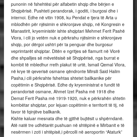
punonin në fshehtësi për alfabetin shqip dhe bërjen e
Shqipërisë. Pushteti perandorak, i goditi, i burgosi dhe i
internoi. Edhe në vitin 1908, ku Pendat e tjera të Arta u
mblodhën për njësimin e shkronjave shqip, në Kongresin e
Manastirit, kryeministër ishte shqiptari Mehmet Ferit Pashë
Vlora, i cili jo vetëm nuk e përkrahu njësimin e shkronjave
shqip, por dërgoi ushtri për ta penguar dhe burgosur
veprimtarët shqiptar. Ditën e ngritjes së flamurit në Vlorë
dhe shpalljes së mëvetësisë së Shqipërisë, nga burrat e
kombit të mbledhur rreth plakut të urtë, Ismail Qemal Vlora,
në krye të qeverisë osmane qëndronte Mirsili Said Halim
Pasha,i cili përkrahte fshehtas shtetet ballkanike për
copëtimin e Shqipërisë. Edhe dy kryeministrat e fundit të
perandorisë osmane, Ahmet Izet Pasha më 1918 dhe
Demat Ferit Pasha më 1919-1920, nuk e përkrahën shtetin
kombëtar shqiptar, por lejuan copëtimin e territorit të tij, në
favor të fqinjëve ballkanik.
Kishte kaluar mesnata dhe të gjithë bujtësit u shpërndanë.
Atë natë tre udhëtarët pushuan në shtëpinë e Mirbanit e të
nesërmen i zoti i shtëpisë,i përcolli në aeroportin “Ataturk”