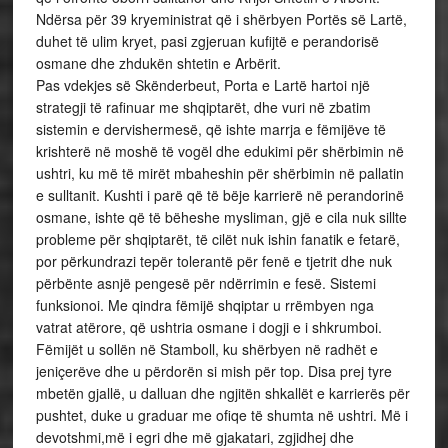
Ndërsa për 39 kryeministrat që i shërbyen Portës së Lartë,
duhet të ulim kryet, pasi zgjeruan kufijtë e perandorisë
osmane dhe zhdukën shtetin e Arbërit.
Pas vdekjes së Skënderbeut, Porta e Lartë hartoi një
strategji të rafinuar me shqiptarët, dhe vuri në zbatim
sistemin e dervishermesë, që ishte marrja e fëmijëve të
krishterë në moshë të vogël dhe edukimi për shërbimin në
ushtri, ku më të mirët mbaheshin për shërbimin në pallatin
e sulltanit. Kushti i parë që të bëje karrierë në perandorinë
osmane, ishte që të bëheshe mysliman, gjë e cila nuk sillte
probleme për shqiptarët, të cilët nuk ishin fanatik e fetarë,
por përkundrazi tepër tolerantë për fenë e tjetrit dhe nuk
përbënte asnjë pengesë për ndërrimin e fesë. Sistemi
funksionoi. Me qindra fëmijë shqiptar u rrëmbyen nga
vatrat atërore, që ushtria osmane i dogji e i shkrumboi.
Fëmijët u sollën në Stamboll, ku shërbyen në radhët e
jeniçerëve dhe u përdorën si mish për top. Disa prej tyre
mbetën gjallë, u dalluan dhe ngjitën shkallët e karrierës për
pushtet, duke u graduar me ofiqe të shumta në ushtri. Më i
devotshmi,më i egri dhe më gjakatari, zgjidhej dhe