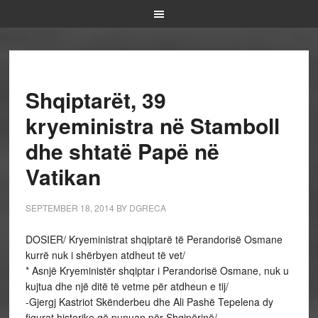
Shqiptarët, 39
kryeministra në Stamboll
dhe shtatë Papë në
Vatikan
SEPTEMBER 18, 2014
BY
DGRECA
DOSIER/ Kryeministrat shqiptarë të Perandorisë Osmane
kurrë nuk i shërbyen atdheut të vet/
* Asnjë Kryeministër shqiptar i Perandorisë Osmane, nuk u
kujtua dhe një ditë të vetme për atdheun e tij/
-Gjergj Kastriot Skënderbeu dhe Ali Pashë Tepelena dy
figurat historike që punuan për Shqipërinë/