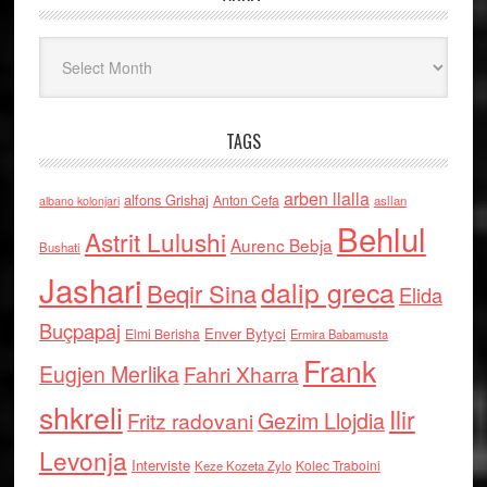
Arkiv
TAGS
arben llalla
alfons Grishaj
Anton Cefa
asllan
albano kolonjari
Behlul
Astrit Lulushi
Aurenc Bebja
Bushati
Jashari
dalip greca
Beqir Sina
Elida
Buçpapaj
Enver Bytyci
Elmi Berisha
Ermira Babamusta
Frank
Eugjen Merlika
Fahri Xharra
shkreli
Ilir
Gezim Llojdia
Fritz radovani
Levonja
Interviste
Kolec Traboini
Keze Kozeta Zylo