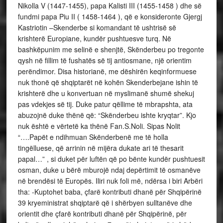
Nikolla V (1447-1455), papa Kalisti III (1455-1458 ) dhe së
fundmi papa Piu II ( 1458-1464 ), që e konsideronte Gjergj
Kastriotin –Skenderbe si komandant të ushtrisë së
krishterë Europiane, kundër pushtuesve turq. Në
bashkëpunim me selinë e shenjtë, Skënderbeu po tregonte
qysh në fillim të fushatës së tij antiosmane, një orientim
perëndimor. Disa historianë, me dëshirën keqinformuese
nuk thonë që shqiptarët në kohën Skenderbejane ishin të
krishterë dhe u konvertuan në myslimanë shumë shekuj
pas vdekjes së tij. Duke patur qëllime të mbrapshta, ata
abuzojnë duke thënë që: “Skënderbeu ishte kryqtar”. Kjo
nuk është e vërtetë ka thënë Fan.S.Noli. Sipas Nolit
“….Papët e ndihmuan Skënderbenë me të holla
tingëlluese, që arrinin në mijëra dukate ari të thesarit
papal…” , si duket për luftën që po bënte kundër pushtuesit
osman, duke u bërë mburojë ndaj depërtimit të osmanëve
në brendësi të Europës. Iliri nuk foli më, ndërsa i biri Arbëri
tha: -Kuptohet baba, çfarë kontributi dhanë për Shqipërinë
39 kryeministrat shqiptarë që i shërbyen sulltanëve dhe
orientit dhe çfarë kontributi dhanë për Shqipërinë, për