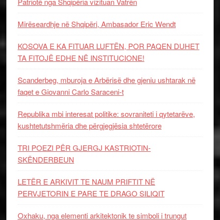
Patriotë nga Shqipëria vizituan Vatrën
Mirëseardhje në Shqipëri, Ambasador Eric Wendt
KOSOVA E KA FITUAR LUFTËN, POR PAQEN DUHET
TA FITOJË EDHE NË INSTITUCIONE!
Scanderbeg, mburoja e Arbërisë dhe gjeniu ushtarak në
faqet e Giovanni Carlo Saraceni-t
Republika mbi interesat politike: sovraniteti i qytetarëve,
kushtetutshmëria dhe përgjegjësia shtetërore
TRI POEZI PËR GJERGJ KASTRIOTIN-
SKËNDERBEUN
LETËR E ARKIVIT TE NAUM PRIFTIT NË
PERVJETORIN E PARE TE DRAGO SILIQIT
Oxhaku, nga elementi arkitektonik te simboli i trungut