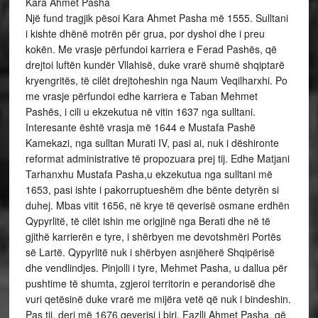
Kara Ahmet Pasha
Një fund tragjik pësoi Kara Ahmet Pasha më 1555. Sulltani
i kishte dhënë motrën për grua, por dyshoi dhe i preu
kokën. Me vrasje përfundoi karriera e Ferad Pashës, që
drejtoi luftën kundër Vllahisë, duke vrarë shumë shqiptarë
kryengritës, të cilët drejtoheshin nga Naum Veqilharxhi. Po
me vrasje përfundoi edhe karriera e Taban Mehmet
Pashës, i cili u ekzekutua në vitin 1637 nga sulltani.
Interesante është vrasja më 1644 e Mustafa Pashë
Kamekazi, nga sulltan Murati IV, pasi ai, nuk i dëshironte
reformat administrative të propozuara prej tij. Edhe Matjani
Tarhanxhu Mustafa Pasha,u ekzekutua nga sulltani më
1653, pasi ishte i pakorruptueshëm dhe bënte detyrën si
duhej. Mbas vitit 1656, në krye të qeverisë osmane erdhën
Qypyrlitë, të cilët ishin me origjinë nga Berati dhe në të
gjithë karrierën e tyre, i shërbyen me devotshmëri Portës
së Lartë. Qypyrlitë nuk i shërbyen asnjëherë Shqipërisë
dhe vendlindjes. Pinjolli i tyre, Mehmet Pasha, u dallua për
pushtime të shumta, zgjeroi territorin e perandorisë dhe
vuri qetësinë duke vrarë me mijëra vetë që nuk i bindeshin.
Pas tij, deri më 1676 qeverisi i biri, Fazlli Ahmet Pasha, që