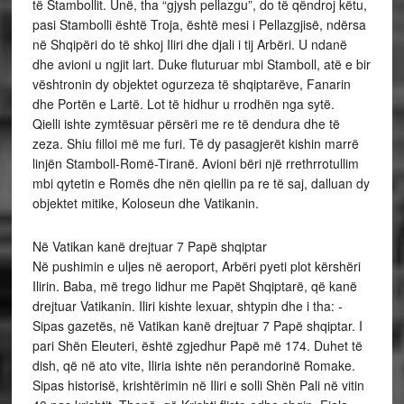
të Stambollit. Unë, tha “gjysh pellazgu”, do të qëndroj këtu,
pasi Stambolli është Troja, është mesi i Pellazgjisë, ndërsa
në Shqipëri do të shkoj Iliri dhe djali i tij Arbëri. U ndanë
dhe avioni u ngjit lart. Duke fluturuar mbi Stamboll, atë e bir
vështronin dy objektet ogurzeza të shqiptarëve, Fanarin
dhe Portën e Lartë. Lot të hidhur u rrodhën nga sytë.
Qielli ishte zymtësuar përsëri me re të dendura dhe të
zeza. Shiu filloi më me furi. Të dy pasagjerët kishin marrë
linjën Stamboll-Romë-Tiranë. Avioni bëri një rrethrrotullim
mbi qytetin e Romës dhe nën qiellin pa re të saj, dalluan dy
objektet mitike, Koloseun dhe Vatikanin.
Në Vatikan kanë drejtuar 7 Papë shqiptar
Në pushimin e uljes në aeroport, Arbëri pyeti plot kërshëri
Ilirin. Baba, më trego lidhur me Papët Shqiptarë, që kanë
drejtuar Vatikanin. Iliri kishte lexuar, shtypin dhe i tha: -
Sipas gazetës, në Vatikan kanë drejtuar 7 Papë shqiptar. I
pari Shën Eleuteri, është zgjedhur Papë më 174. Duhet të
dish, që në ato vite, Iliria ishte nën perandorinë Romake.
Sipas historisë, krishtërimin në Iliri e solli Shën Pali në vitin