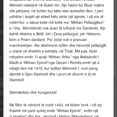
fillimisht ndalojnë në klubin tim. Kjo histori ka filluar mijëra
vite përpara, në kohën kur këto vise quheshin Ilion. I pari
udhëtar i largët që shkeli këtu ishte një lajmës, i cili me të
mbërritur, u takua kokë më kokë me “Mirban Pellazgjikun”
e i tha: -Mirmidonët nuk duan të luftojnë me Dardanët. Kjo
është dëshira e Akilit, biri i Zeus pellazgut, për Hektorin,
birin e Priam dardanit. Por zotat nuk e pranuan
marrëveshjen. Ato dëshironin luftën dhe heronjtë pellazgjik
u vranë në sheshin e betejës, në Trojë. Më pas, klubi
ndryshoi emër. U quajt “Mirban Iliriku” nga Aleksandri i
Madh e “Mirban Epiroti”nga Qezari i Romës,emër që e
mbajti deri më 1415, kur sulltan Mehmeti I, mori peng
djemtë e Gjon Kastriotit dhe i pruri në oborrin e tij në
Stamboll.
Skënderbeu dhe hungarezët
Në fillim të nëntorit të motit 1443, në klubin tonë, i cili siç
thashë më parë quhej ende “Mirban Epiroti”, erdhi një
“Lajmëtar” dhe tha: -Huniadi i kërkon Skënderbeut, që