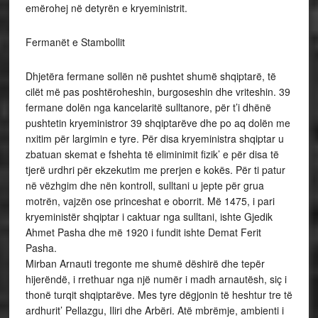
emërohej në detyrën e kryeministrit.
Fermanët e Stambollit
Dhjetëra fermane sollën në pushtet shumë shqiptarë, të
cilët më pas poshtëroheshin, burgoseshin dhe vriteshin. 39
fermane dolën nga kancelaritë sulltanore, për t’i dhënë
pushtetin kryeministror 39 shqiptarëve dhe po aq dolën me
nxitim për largimin e tyre. Për disa kryeministra shqiptar u
zbatuan skemat e fshehta të eliminimit fizik’ e për disa të
tjerë urdhri për ekzekutim me prerjen e kokës. Për ti patur
në vëzhgim dhe nën kontroll, sulltani u jepte për grua
motrën, vajzën ose princeshat e oborrit. Më 1475, i pari
kryeministër shqiptar i caktuar nga sulltani, ishte Gjedik
Ahmet Pasha dhe më 1920 i fundit ishte Demat Ferit
Pasha.
Mirban Arnauti tregonte me shumë dëshirë dhe tepër
hijerëndë, i rrethuar nga një numër i madh arnautësh, siç i
thonë turqit shqiptarëve. Mes tyre dëgjonin të heshtur tre të
ardhurit’ Pellazgu, Iliri dhe Arbëri. Atë mbrëmje, ambienti i