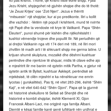
40 pas krishtit. Thonë, që Krishti fliste edhe shqip. Fjala
Jezu Krisht, shpjegohet në gjuhën shqipe dhe do të thotë:
“Je Zeusi Krijes” ose “Zoti Njeri”. Jezus e thërriti
“mësuesin” një shqiptar, kur ai po predikonte. Iliri u kollit
dhe vazhdoi : -Vetëm një popull i krishterë, mund të nxirrte
një Papë dhe ta vendoste në krye të Vatikanit. Papa “Shën
Eleuteri”, punoi shumë për kishën dhe njëkohësisht i
kushtoi vëmendje trojeve dhe popullit Ilir. Në periudhën që
ai drejtoi Vatikanin nga viti 174 deri më 189, në Iliri mori
zhvillim të madh arti i të shkruarit shqip me germa latine. U
krijuan shumë skulptura, mozaikë dhe dëshmi kushtuar
perëndive dhe njerëzve të shquar, midis të cilave edhe ajo
e mjeshtrit ilir me banim në qytetin mitik Partha, e gjetur në
qytetin antik të Bylisit, kushtuar Asklepit, perëndisë së
mjekësisë, të cilën mjeshtri e ka nënshkruar me emrin
lycotas ( gurskalitësi). Pas tij, në vitet 283-296, është “Shën
Kaji”, e në vitet 640-642 “Shën Gjoni”. Papa që la gjurmë
në historinë shekullore të Selisë së Shenjtë dhe në
historinë e kombit shqiptar, është Klementi XI, Gjon
Francesk Albani-Laci, me origjinë nga familja Albani.
Djemtë e kësaj familje kanë qenë luftëtarë nën urdhrat e