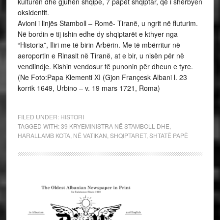
kulturën dhe gjuhën shqipe, 7 papët shqiptar, që i shërbyen
oksidentit.
Avioni i linjës Stamboll – Romë- Tiranë, u ngrit në fluturim.
Në bordin e tij ishin edhe dy shqiptarët e kthyer nga
“Historia”, Iliri me të birin Arbërin. Me të mbërritur në
aeroportin e Rinasit në Tiranë, at e bir, u nisën për në
vendlindje. Kishin vendosur të punonin për dheun e tyre.
(Ne Foto:Papa Klementi XI (Gjon Françesk Albani l. 23
korrik 1649, Urbino – v. 19 mars 1721, Roma)
FILED UNDER:
HISTORI
TAGGED WITH:
39 KRYEMINISTRA NË STAMBOLL DHE
,
HARALLAMB KOTA
,
NË VATIKAN
,
SHQIPTARET
,
SHTATË PAPË