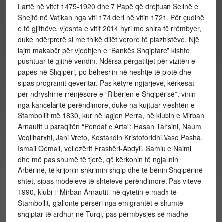
Lartë në vitet 1475-1920 dhe 7 Papë që drejtuan Selinë e
Shejtë në Vatikan nga viti 174 deri në vitin 1721. Për çudinë
e të gjithëve, vjeshta e vitit 2014 hyri me shira të rrëmbyer,
duke ndërprerë si me thikë ditët verore të plazhistëve. Një
lajm makabër për vjedhjen e “Bankës Shqiptare” kishte
pushtuar të gjithë vendin. Ndërsa përgatitjet për vizitën e
papës në Shqipëri, po bëheshin në heshtje të plotë dhe
sipas programit qeveritar. Pas këtyre ngjarjeve, kërkesat
për ndryshime rrënjësore e “Ribërjen e Shqipërisë”, vinin
nga kancelaritë perëndimore, duke na kujtuar vjeshtën e
Stambollit më 1830, kur në lagjen Perra, në klubin e Mirban
Arnautit u paraqitën “Pendat e Arta”: Hasan Tahsini, Naum
Veqilharxhi, Jani Vreto, Kostandin Kristoforidhi,Vaso Pasha,
Ismail Qemali, vellezërit Frashëri-Abdyli, Samiu e Naimi
dhe më pas shumë të tjerë, që kërkonin të ngjallnin
Arbërinë, të krijonin shkrimin shqip dhe të bënin Shqipërinë
shtet, sipas modeleve të shteteve perëndimore. Pas viteve
1990, klubi i “Mirban Arnautit” në qytetin e madh të
Stambollit, gjallonte përsëri nga emigrantët e shumtë
shqiptar të ardhur në Turqi, pas përmbysjes së madhe