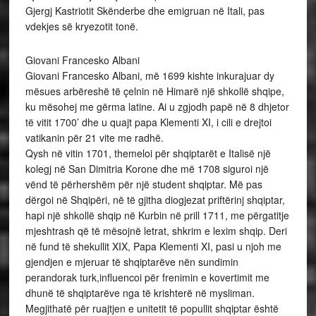
Gjergj Kastriotit Skënderbe dhe emigruan në Itali, pas
vdekjes së kryezotit tonë.
Giovani Francesko Albani
Giovani Francesko Albani, më 1699 kishte inkurajuar dy
mësues arbëreshë të çelnin në Himarë një shkollë shqipe,
ku mësohej me gërma latine. Ai u zgjodh papë në 8 dhjetor
të vitit 1700’ dhe u quajt papa Klementi XI, i cili e drejtoi
vatikanin për 21 vite me radhë.
Qysh në vitin 1701, themeloi për shqiptarët e Italisë një
kolegj në San Dimitria Korone dhe më 1708 siguroi një
vënd të përhershëm për një student shqiptar. Më pas
dërgoi në Shqipëri, në të gjitha diogjezat priftërinj shqiptar,
hapi një shkollë shqip në Kurbin në prill 1711, me përgatitje
mjeshtrash që të mësojnë letrat, shkrim e lexim shqip. Deri
në fund të shekullit XIX, Papa Klementi XI, pasi u njoh me
gjendjen e mjeruar të shqiptarëve nën sundimin
perandorak turk,influencoi për frenimin e kovertimit me
dhunë të shqiptarëve nga të krishterë në mysliman.
Megjithatë për ruajtjen e unitetit të popullit shqiptar është