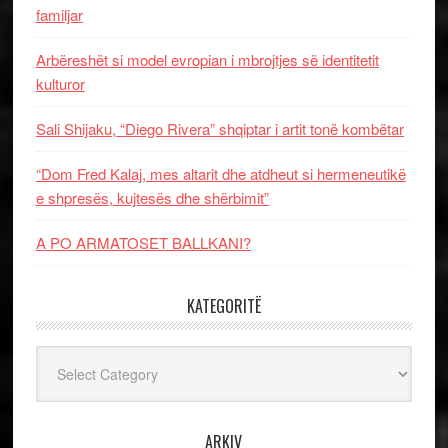
familjar
Arbëreshët si model evropian i mbrojtjes së identitetit
kulturor
Sali Shijaku, “Diego Rivera” shqiptar i artit tonë kombëtar
“Dom Fred Kalaj, mes altarit dhe atdheut si hermeneutikë
e shpresës, kujtesës dhe shërbimit”
A PO ARMATOSET BALLKANI?
KATEGORITË
Kategoritë
ARKIV