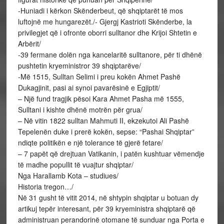
-Huniadi i kërkon Skënderbeut, që shqiptarët të mos
luftojnë me hungarezët./- Gjergj Kastrioti Skënderbe, la
privilegjet që i ofronte oborri sulltanor dhe Krijoi Shtetin e
Arbërit/
-39 fermane dolën nga kancelaritë sulltanore, për ti dhënë
pushtetin kryeministror 39 shqiptarëve/
-Më 1515, Sulltan Selimi i preu kokën Ahmet Pashë
Dukagjinit, pasi ai synoi pavarësinë e Egjiptit/
– Një fund tragjik pësoi Kara Ahmet Pasha më 1555,
Sulltani i kishte dhënë motrën për grua/
– Në vitin 1822 sulltan Mahmuti II, ekzekutoi Ali Pashë
Tepelenën duke i prerë kokën, sepse: “Pashai Shqiptar”
ndiqte politikën e një tolerance të gjerë fetare/
– 7 papët që drejtuan Vatikanin, i patën kushtuar vëmendje
të madhe popullit të vuajtur shqiptar/
Nga Harallamb Kota – studiues/
Historia tregon…/
Në 31 gusht të vitit 2014, në shtypin shqiptar u botuan dy
artikuj tepër interesant, për 39 kryeministra shqiptarë që
administruan perandorinë otomane të sunduar nga Porta e