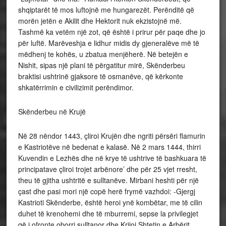
shqiptarët të mos luftojnë me hungarezët. Perënditë që
morën jetën e Akilit dhe Hektorit nuk ekzistojnë më.
Tashmë ka vetëm një zot, që është i prirur për paqe dhe jo
për luftë. Marëveshja e lidhur midis dy gjeneralëve më të
mëdhenj te kohës, u zbatua menjëherë. Në betejën e
Nishit, sipas një plani të përgatitur mirë, Skënderbeu
braktisi ushtrinë gjaksore të osmanëve, që kërkonte
shkatërrimin e civilizimit perëndimor.
Skënderbeu në Krujë
Në 28 nëndor 1443, çliroi Krujën dhe ngriti përsëri flamurin
e Kastriotëve në bedenat e kalasë. Në 2 mars 1444, thirri
Kuvendin e Lezhës dhe në krye të ushtrive të bashkuara të
principatave çliroi trojet arbënore’ dhe për 25 vjet rresht,
theu të gjitha ushtritë e sulltanëve. Mirbani heshti për një
çast dhe pasi mori një copë herë frymë vazhdoi: -Gjergj
Kastrioti Skënderbe, është heroi ynë kombëtar, me të cilin
duhet të krenohemi dhe të mburremi, sepse la privilegjet
që i ofronte oborri sulltanor dhe Krijoi Shtetin e Arbërit.