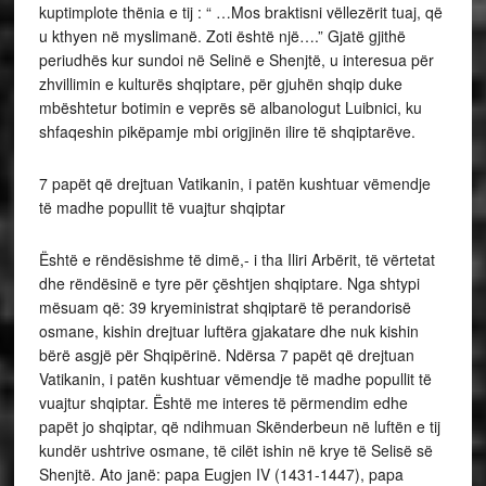
kuptimplote thënia e tij : “ …Mos braktisni vëllezërit tuaj, që
u kthyen në myslimanë. Zoti është një….” Gjatë gjithë
periudhës kur sundoi në Selinë e Shenjtë, u interesua për
zhvillimin e kulturës shqiptare, për gjuhën shqip duke
mbështetur botimin e veprës së albanologut Luibnici, ku
shfaqeshin pikëpamje mbi origjinën ilire të shqiptarëve.
7 papët që drejtuan Vatikanin, i patën kushtuar vëmendje
të madhe popullit të vuajtur shqiptar
Është e rëndësishme të dimë,- i tha Iliri Arbërit, të vërtetat
dhe rëndësinë e tyre për çështjen shqiptare. Nga shtypi
mësuam që: 39 kryeministrat shqiptarë të perandorisë
osmane, kishin drejtuar luftëra gjakatare dhe nuk kishin
bërë asgjë për Shqipërinë. Ndërsa 7 papët që drejtuan
Vatikanin, i patën kushtuar vëmendje të madhe popullit të
vuajtur shqiptar. Është me interes të përmendim edhe
papët jo shqiptar, që ndihmuan Skënderbeun në luftën e tij
kundër ushtrive osmane, të cilët ishin në krye të Selisë së
Shenjtë. Ato janë: papa Eugjen IV (1431-1447), papa