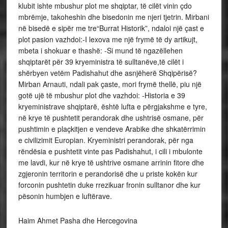
klubit ishte mbushur plot me shqiptar, të cilët vinin çdo
mbrëmje, takoheshin dhe bisedonin me njeri tjetrin. Mirbani
në bisedë e sipër me tre“Burrat Historik”, ndaloi një çast e
plot pasion vazhdoi:-I lexova me një frymë të dy artikujt,
mbeta i shokuar e thashë: -Si mund të ngazëllehen
shqiptarët për 39 kryeministra të sulltanëve,të cilët i
shërbyen vetëm Padishahut dhe asnjëherë Shqipërisë?
Mirban Arnauti, ndali pak çaste, mori frymë thellë, piu një
gotë ujë të mbushur plot dhe vazhdoi: -Historia e 39
kryeministrave shqiptarë, është lufta e përgjakshme e tyre,
në krye të pushtetit perandorak dhe ushtrisë osmane, për
pushtimin e plaçkitjen e vendeve Arabike dhe shkatërrimin
e civilizimit Europian. Kryeministri perandorak, për nga
rëndësia e pushtetit vinte pas Padishahut, i cili i mbulonte
me lavdi, kur në krye të ushtrive osmane arrinin fitore dhe
zgjeronin territorin e perandorisë dhe u priste kokën kur
forconin pushtetin duke rrezikuar fronin sulltanor dhe kur
pësonin humbjen e luftërave.
Haim Ahmet Pasha dhe Hercegovina