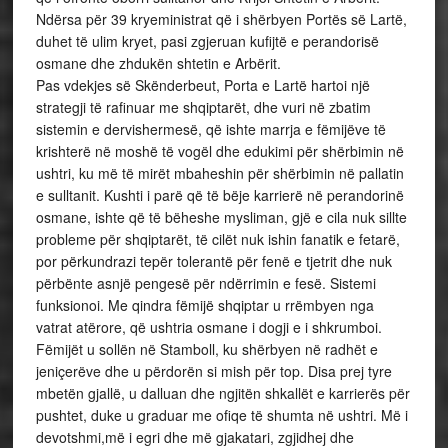
Ndërsa për 39 kryeministrat që i shërbyen Portës së Lartë,
duhet të ulim kryet, pasi zgjeruan kufijtë e perandorisë
osmane dhe zhdukën shtetin e Arbërit.
Pas vdekjes së Skënderbeut, Porta e Lartë hartoi një
strategji të rafinuar me shqiptarët, dhe vuri në zbatim
sistemin e dervishermesë, që ishte marrja e fëmijëve të
krishterë në moshë të vogël dhe edukimi për shërbimin në
ushtri, ku më të mirët mbaheshin për shërbimin në pallatin
e sulltanit. Kushti i parë që të bëje karrierë në perandorinë
osmane, ishte që të bëheshe mysliman, gjë e cila nuk sillte
probleme për shqiptarët, të cilët nuk ishin fanatik e fetarë,
por përkundrazi tepër tolerantë për fenë e tjetrit dhe nuk
përbënte asnjë pengesë për ndërrimin e fesë. Sistemi
funksionoi. Me qindra fëmijë shqiptar u rrëmbyen nga
vatrat atërore, që ushtria osmane i dogji e i shkrumboi.
Fëmijët u sollën në Stamboll, ku shërbyen në radhët e
jeniçerëve dhe u përdorën si mish për top. Disa prej tyre
mbetën gjallë, u dalluan dhe ngjitën shkallët e karrierës për
pushtet, duke u graduar me ofiqe të shumta në ushtri. Më i
devotshmi,më i egri dhe më gjakatari, zgjidhej dhe