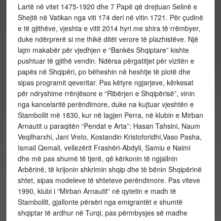
Lartë në vitet 1475-1920 dhe 7 Papë që drejtuan Selinë e
Shejtë në Vatikan nga viti 174 deri në vitin 1721. Për çudinë
e të gjithëve, vjeshta e vitit 2014 hyri me shira të rrëmbyer,
duke ndërprerë si me thikë ditët verore të plazhistëve. Një
lajm makabër për vjedhjen e “Bankës Shqiptare” kishte
pushtuar të gjithë vendin. Ndërsa përgatitjet për vizitën e
papës në Shqipëri, po bëheshin në heshtje të plotë dhe
sipas programit qeveritar. Pas këtyre ngjarjeve, kërkesat
për ndryshime rrënjësore e “Ribërjen e Shqipërisë”, vinin
nga kancelaritë perëndimore, duke na kujtuar vjeshtën e
Stambollit më 1830, kur në lagjen Perra, në klubin e Mirban
Arnautit u paraqitën “Pendat e Arta”: Hasan Tahsini, Naum
Veqilharxhi, Jani Vreto, Kostandin Kristoforidhi,Vaso Pasha,
Ismail Qemali, vellezërit Frashëri-Abdyli, Samiu e Naimi
dhe më pas shumë të tjerë, që kërkonin të ngjallnin
Arbërinë, të krijonin shkrimin shqip dhe të bënin Shqipërinë
shtet, sipas modeleve të shteteve perëndimore. Pas viteve
1990, klubi i “Mirban Arnautit” në qytetin e madh të
Stambollit, gjallonte përsëri nga emigrantët e shumtë
shqiptar të ardhur në Turqi, pas përmbysjes së madhe