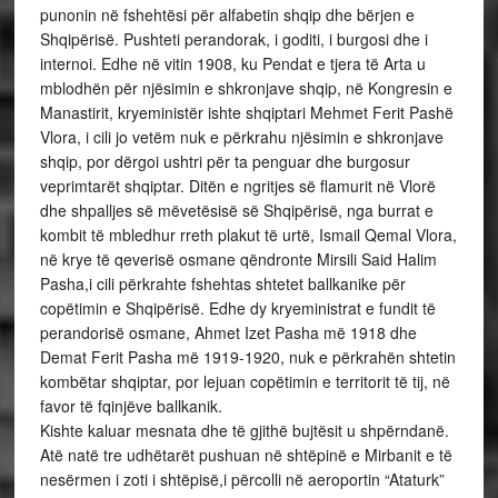
punonin në fshehtësi për alfabetin shqip dhe bërjen e
Shqipërisë. Pushteti perandorak, i goditi, i burgosi dhe i
internoi. Edhe në vitin 1908, ku Pendat e tjera të Arta u
mblodhën për njësimin e shkronjave shqip, në Kongresin e
Manastirit, kryeministër ishte shqiptari Mehmet Ferit Pashë
Vlora, i cili jo vetëm nuk e përkrahu njësimin e shkronjave
shqip, por dërgoi ushtri për ta penguar dhe burgosur
veprimtarët shqiptar. Ditën e ngritjes së flamurit në Vlorë
dhe shpalljes së mëvetësisë së Shqipërisë, nga burrat e
kombit të mbledhur rreth plakut të urtë, Ismail Qemal Vlora,
në krye të qeverisë osmane qëndronte Mirsili Said Halim
Pasha,i cili përkrahte fshehtas shtetet ballkanike për
copëtimin e Shqipërisë. Edhe dy kryeministrat e fundit të
perandorisë osmane, Ahmet Izet Pasha më 1918 dhe
Demat Ferit Pasha më 1919-1920, nuk e përkrahën shtetin
kombëtar shqiptar, por lejuan copëtimin e territorit të tij, në
favor të fqinjëve ballkanik.
Kishte kaluar mesnata dhe të gjithë bujtësit u shpërndanë.
Atë natë tre udhëtarët pushuan në shtëpinë e Mirbanit e të
nesërmen i zoti i shtëpisë,i përcolli në aeroportin “Ataturk”