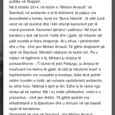
politike në Shqipëri.
Në 8 shtator 2014, në klubin e “Mirban Arnautit” në
Stamboll, në ambientin e tij të shërbimit, të pajisur me
komoditetet e kohës, hynë tre “Burra Historik”, të cilët zunë
vend në një tavolinë dhe i bën shenjë kamerierit për të
marrë porosinë. Kamerieri qëndroi i palëvizur. Në krye të
banakut u duk një burrë i hollë dhe i gjatë, që mbante një
palë mustak si flatra shqiponje. Ai u afrua, i përshëndeti
dhe u tha: -Unë jam Mirban Arnauti. Të gjithë shqiptarët që
vijnë në Stamboll, fillimisht ndalojnë në klubin tim. Pa u
ndalur në ligjërimin e tij, Mirbani ju drejtua të
porsaardhurve: –Ti duhet të jesh Pellazgu, ju drejtua të
moshuarit me leshra të gjatë, të cilat ja mbulonin kryet’ e
bashkoheshin me mustakët si kreshpa, duke lënë jashtë
vetëm hundën e hollë, që nuhaste vazhdimisht ambientin,
ku ishte futur.-Ndërsa ti tjetri je Iliri. Edhe ty të njoha nga
xhoka që ke veshur. Më i riu midis udhëtarëve, nxitoi e u
prezantua: –Unë jam Arbëri. Të gjithë qeshën me
shkathtësinë e tij djaloshare dhe u shtruan në një bisedë
tepër të këndshme.
Shqiptarët që vinë në Stamboll, -tha Mirban Arnauti,