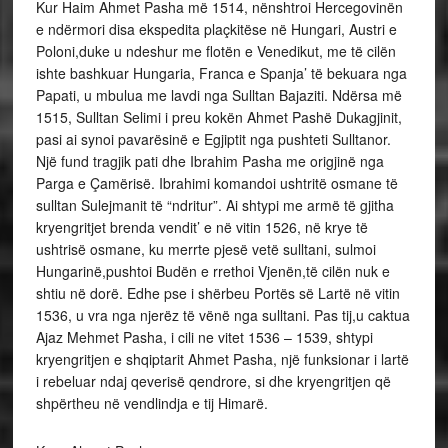
Kur Haim Ahmet Pasha më 1514, nënshtroi Hercegovinën
e ndërmori disa ekspedita plaçkitëse në Hungari, Austri e
Poloni,duke u ndeshur me flotën e Venedikut, me të cilën
ishte bashkuar Hungaria, Franca e Spanja’ të bekuara nga
Papati, u mbulua me lavdi nga Sulltan Bajaziti. Ndërsa më
1515, Sulltan Selimi i preu kokën Ahmet Pashë Dukagjinit,
pasi ai synoi pavarësinë e Egjiptit nga pushteti Sulltanor.
Një fund tragjik pati dhe Ibrahim Pasha me origjinë nga
Parga e Çamërisë. Ibrahimi komandoi ushtritë osmane të
sulltan Sulejmanit të “ndritur”. Ai shtypi me armë të gjitha
kryengritjet brenda vendit’ e në vitin 1526, në krye të
ushtrisë osmane, ku merrte pjesë vetë sulltani, sulmoi
Hungarinë,pushtoi Budën e rrethoi Vjenën,të cilën nuk e
shtiu në dorë. Edhe pse i shërbeu Portës së Lartë në vitin
1536, u vra nga njerëz të vënë nga sulltani. Pas tij,u caktua
Ajaz Mehmet Pasha, i cili ne vitet 1536 – 1539, shtypi
kryengritjen e shqiptarit Ahmet Pasha, një funksionar i lartë
i rebeluar ndaj qeverisë qendrore, si dhe kryengritjen që
shpërtheu në vendlindja e tij Himarë.