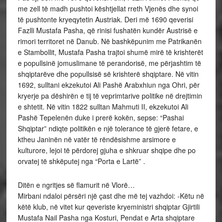
me zell të madh pushtoi kështjellat rreth Vjenës dhe synoi
të pushtonte kryeqytetin Austriak. Deri më 1690 qeverisi
Fazlli Mustafa Pasha, që rinisi fushatën kundër Austrisë e
rimori territoret në Danub. Në bashkëpunim me Patrikanën
e Stambollit, Mustafa Pasha trajtoi shumë mirë të krishterët
e popullsinë jomuslimane të perandorisë, me përjashtim të
shqiptarëve dhe popullsisë së krishterë shqiptare. Në vitin
1692, sulltani ekzekutoi Ali Pashë Arabxhiun nga Ohri, për
kryerje pa dëshirën e tij të veprimtarive politike në drejtimin
e shtetit. Në vitin 1822 sulltan Mahmuti II, ekzekutoi Ali
Pashë Tepelenën duke i prerë kokën, sepse: “Pashai
Shqiptar” ndiqte politikën e një tolerance të gjerë fetare, e
ktheu Janinën në vatër të rëndësishme arsimore e
kulturore, lejoi të përdorej gjuha e shkruar shqipe dhe po
orvatej të shkëputej nga “Porta e Lartë” .
Ditën e ngritjes së flamurit në Vlorë…
Mirbani ndaloi përsëri një çast dhe më tej vazhdoi: -Këtu në
këtë klub, në vitet kur qeveriste kryeministri shqiptar Gjirtili
Mustafa Nail Pasha nga Kosturi, Pendat e Arta shqiptare