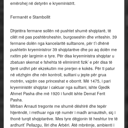
emërohej në detyrën e kryeministrit.
Fermanët e Stambollit
Dhjetëra fermane sollën në pushtet shumë shqiptarë, të
cilët më pas poshtëroheshin, burgoseshin dhe vriteshin. 39
fermane dolën nga kancelaritë sulltanore, për t’i dhënë
pushtetin kryeministror 39 shqiptarëve dhe po aq dolën me
nxitim për largimin e tyre. Për disa kryeministra shqiptar u
zbatuan skemat e fshehta të eliminimit fizik’ e për disa të
tjerë urdhri për ekzekutim me prerjen e kokës. Për ti patur
në vëzhgim dhe nën kontroll, sulltani u jepte për grua
motrën, vajzën ose princeshat e oborrit. Më 1475, i pari
kryeministër shqiptar i caktuar nga sulltani, ishte Gjedik
Ahmet Pasha dhe më 1920 i fundit ishte Demat Ferit
Pasha.
Mirban Arnauti tregonte me shumë dëshirë dhe tepër
hijerëndë, i rrethuar nga një numër i madh arnautësh, siç i
thonë turqit shqiptarëve. Mes tyre dëgjonin të heshtur tre të
ardhurit’ Pellazgu, Iliri dhe Arbëri. Atë mbrëmje, ambienti i