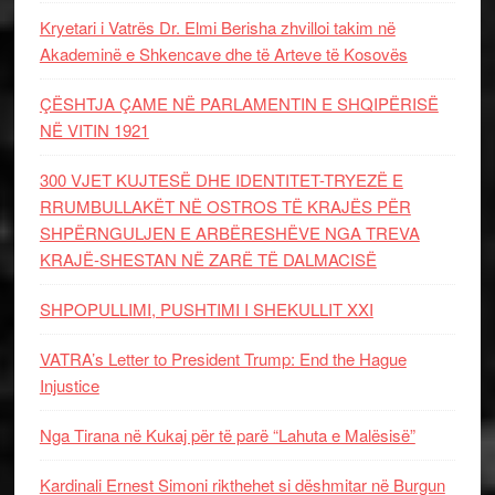
Kryetari i Vatrës Dr. Elmi Berisha zhvilloi takim në
Akademinë e Shkencave dhe të Arteve të Kosovës
ÇËSHTJA ÇAME NË PARLAMENTIN E SHQIPËRISË
NË VITIN 1921
300 VJET KUJTESË DHE IDENTITET-TRYEZË E
RRUMBULLAKËT NË OSTROS TË KRAJËS PËR
SHPËRNGULJEN E ARBËRESHËVE NGA TREVA
KRAJË-SHESTAN NË ZARË TË DALMACISË
SHPOPULLIMI, PUSHTIMI I SHEKULLIT XXI
VATRA’s Letter to President Trump: End the Hague
Injustice
Nga Tirana në Kukaj për të parë “Lahuta e Malësisë”
Kardinali Ernest Simoni rikthehet si dëshmitar në Burgun