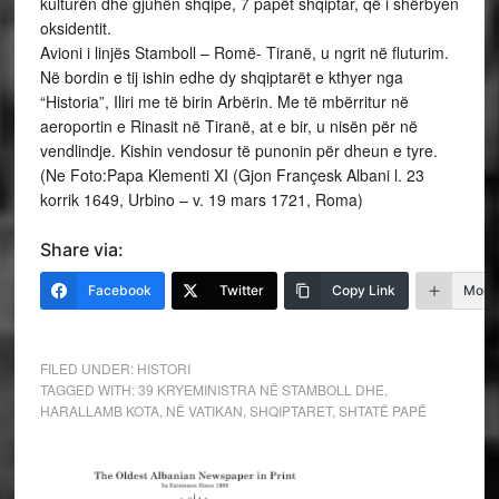
kulturën dhe gjuhën shqipe, 7 papët shqiptar, që i shërbyen
oksidentit.
Avioni i linjës Stamboll – Romë- Tiranë, u ngrit në fluturim.
Në bordin e tij ishin edhe dy shqiptarët e kthyer nga
“Historia”, Iliri me të birin Arbërin. Me të mbërritur në
aeroportin e Rinasit në Tiranë, at e bir, u nisën për në
vendlindje. Kishin vendosur të punonin për dheun e tyre.
(Ne Foto:Papa Klementi XI (Gjon Françesk Albani l. 23
korrik 1649, Urbino – v. 19 mars 1721, Roma)
Share via:
Facebook
Twitter
Copy Link
More
FILED UNDER:
HISTORI
TAGGED WITH:
39 KRYEMINISTRA NË STAMBOLL DHE
,
HARALLAMB KOTA
,
NË VATIKAN
,
SHQIPTARET
,
SHTATË PAPË