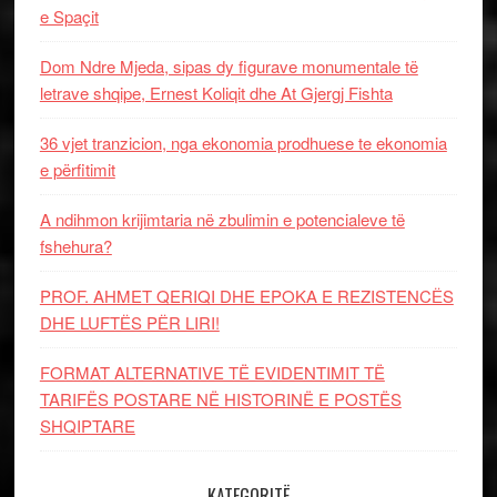
e Spaçit
Dom Ndre Mjeda, sipas dy figurave monumentale të
letrave shqipe, Ernest Koliqit dhe At Gjergj Fishta
36 vjet tranzicion, nga ekonomia prodhuese te ekonomia
e përfitimit
A ndihmon krijimtaria në zbulimin e potencialeve të
fshehura?
PROF. AHMET QERIQI DHE EPOKA E REZISTENCЁS
DHE LUFTЁS PЁR LIRI!
FORMAT ALTERNATIVE TË EVIDENTIMIT TË
TARIFËS POSTARE NË HISTORINË E POSTËS
SHQIPTARE
KATEGORITË