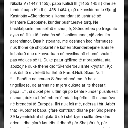
Nikolla V (1447-1455), papa Kalisti III (1455-1458 ) dhe së
fundmi papa Piu II ( 1458-1464 ), që e konsideronte Gjergj
Kastriotin –Skenderbe si komandant të ushtrisë së
krishterë Europiane, kundër pushtuesve turq. Në
bashkëpunim me selinë e shenjtë, Skënderbeu po tregonte
qysh në fillim të fushatës së tij antiosmane, një orientim
perëndimor. Disa historianë, me dëshirën keqinformuese
nuk thonë që shqiptarët në kohën Skenderbejane ishin të
krishterë dhe u konvertuan në myslimanë shumë shekuj
pas vdekjes së tij. Duke patur qëllime të mbrapshta, ata
abuzojnë duke thënë që: “Skënderbeu ishte kryqtar”. Kjo
nuk është e vërtetë ka thënë Fan.S.Noli. Sipas Nolit
“….Papët e ndihmuan Skënderbenë me të holla
tingëlluese, që arrinin në mijëra dukate ari të thesarit
papal…” , si duket për luftën që po bënte kundër pushtuesit
osman, duke u bërë mburojë ndaj depërtimit të osmanëve
në brendësi të Europës. Iliri nuk foli më, ndërsa i biri Arbëri
tha: -Kuptohet baba, çfarë kontributi dhanë për Shqipërinë
39 kryeministrat shqiptarë që i shërbyen sulltanëve dhe
orientit dhe çfarë kontributi dhanë për Shqipërinë, për