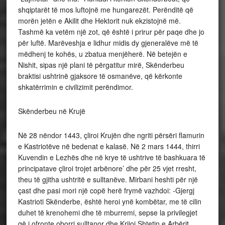
shqiptarët të mos luftojnë me hungarezët. Perënditë që
morën jetën e Akilit dhe Hektorit nuk ekzistojnë më.
Tashmë ka vetëm një zot, që është i prirur për paqe dhe jo
për luftë. Marëveshja e lidhur midis dy gjeneralëve më të
mëdhenj te kohës, u zbatua menjëherë. Në betejën e
Nishit, sipas një plani të përgatitur mirë, Skënderbeu
braktisi ushtrinë gjaksore të osmanëve, që kërkonte
shkatërrimin e civilizimit perëndimor.
Skënderbeu në Krujë
Në 28 nëndor 1443, çliroi Krujën dhe ngriti përsëri flamurin
e Kastriotëve në bedenat e kalasë. Në 2 mars 1444, thirri
Kuvendin e Lezhës dhe në krye të ushtrive të bashkuara të
principatave çliroi trojet arbënore’ dhe për 25 vjet rresht,
theu të gjitha ushtritë e sulltanëve. Mirbani heshti për një
çast dhe pasi mori një copë herë frymë vazhdoi: -Gjergj
Kastrioti Skënderbe, është heroi ynë kombëtar, me të cilin
duhet të krenohemi dhe të mburremi, sepse la privilegjet
që i ofronte oborri sulltanor dhe Krijoi Shtetin e Arbërit.