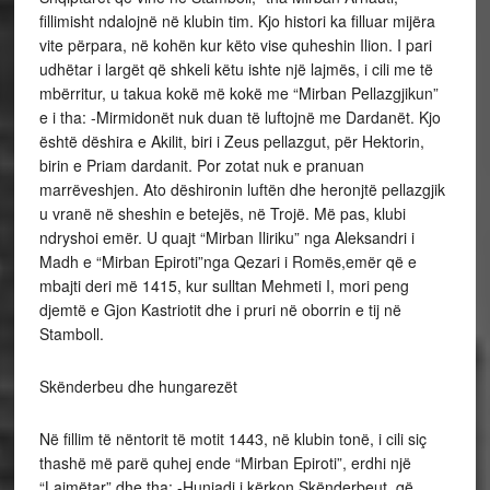
fillimisht ndalojnë në klubin tim. Kjo histori ka filluar mijëra
vite përpara, në kohën kur këto vise quheshin Ilion. I pari
udhëtar i largët që shkeli këtu ishte një lajmës, i cili me të
mbërritur, u takua kokë më kokë me “Mirban Pellazgjikun”
e i tha: -Mirmidonët nuk duan të luftojnë me Dardanët. Kjo
është dëshira e Akilit, biri i Zeus pellazgut, për Hektorin,
birin e Priam dardanit. Por zotat nuk e pranuan
marrëveshjen. Ato dëshironin luftën dhe heronjtë pellazgjik
u vranë në sheshin e betejës, në Trojë. Më pas, klubi
ndryshoi emër. U quajt “Mirban Iliriku” nga Aleksandri i
Madh e “Mirban Epiroti”nga Qezari i Romës,emër që e
mbajti deri më 1415, kur sulltan Mehmeti I, mori peng
djemtë e Gjon Kastriotit dhe i pruri në oborrin e tij në
Stamboll.
Skënderbeu dhe hungarezët
Në fillim të nëntorit të motit 1443, në klubin tonë, i cili siç
thashë më parë quhej ende “Mirban Epiroti”, erdhi një
“Lajmëtar” dhe tha: -Huniadi i kërkon Skënderbeut, që