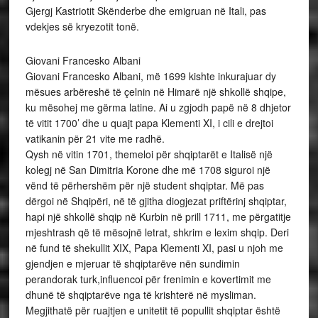
Gjergj Kastriotit Skënderbe dhe emigruan në Itali, pas
vdekjes së kryezotit tonë.
Giovani Francesko Albani
Giovani Francesko Albani, më 1699 kishte inkurajuar dy
mësues arbëreshë të çelnin në Himarë një shkollë shqipe,
ku mësohej me gërma latine. Ai u zgjodh papë në 8 dhjetor
të vitit 1700’ dhe u quajt papa Klementi XI, i cili e drejtoi
vatikanin për 21 vite me radhë.
Qysh në vitin 1701, themeloi për shqiptarët e Italisë një
kolegj në San Dimitria Korone dhe më 1708 siguroi një
vënd të përhershëm për një student shqiptar. Më pas
dërgoi në Shqipëri, në të gjitha diogjezat priftërinj shqiptar,
hapi një shkollë shqip në Kurbin në prill 1711, me përgatitje
mjeshtrash që të mësojnë letrat, shkrim e lexim shqip. Deri
në fund të shekullit XIX, Papa Klementi XI, pasi u njoh me
gjendjen e mjeruar të shqiptarëve nën sundimin
perandorak turk,influencoi për frenimin e kovertimit me
dhunë të shqiptarëve nga të krishterë në mysliman.
Megjithatë për ruajtjen e unitetit të popullit shqiptar është