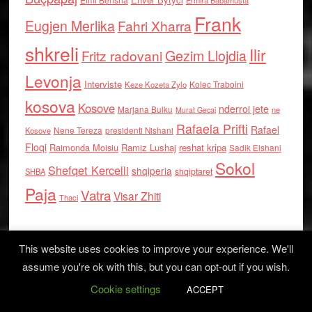
Ermira Babamusta
Frank
Eugjen Merlika
Fahri Xharra
shkreli
Ilir
Gezim Llojdia
Fritz radovani
Levonja
Interviste
Kolec Traboini
Keze Kozeta Zylo
kosova
Kosove
nderroi jete
Marjana Bulku
ne
Murat Gecaj
Rafaela Prifti
Rafael
Nene Tereza
Kosove
presidenti Nishani
Floqi
Raimonda Moisiu
Ramiz Lushaj
reshat kripa
Sadik Elshani
Sokol
Shefqet Kercelli
shqiperia
shqiptaret
SHBA
Paja
Vatra
Visar Zhiti
Thaci
This website uses cookies to improve your experience. We'll
assume you're ok with this, but you can opt-out if you wish.
Cookie settings
Log in
ACCEPT