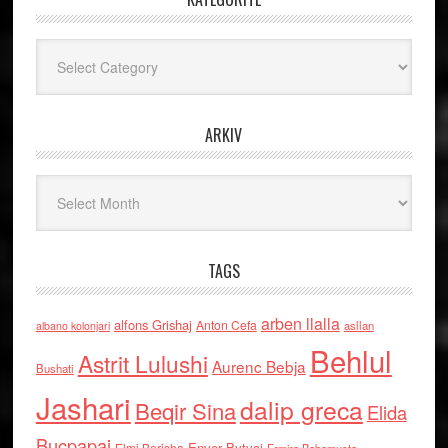
Kategoritë
ARKIV
Arkiv
TAGS
arben llalla
alfons Grishaj
Anton Cefa
asllan
albano kolonjari
Behlul
Astrit Lulushi
Aurenc Bebja
Bushati
Jashari
dalip greca
Beqir Sina
Elida
Buçpapaj
Enver Bytyci
Elmi Berisha