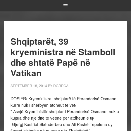
Shqiptarët, 39
kryeministra në Stamboll
dhe shtatë Papë në
Vatikan
SEPTEMBER 18, 2014
BY
DGRECA
DOSIER/ Kryeministrat shqiptarë të Perandorisë Osmane
kurrë nuk i shërbyen atdheut të vet/
* Asnjë Kryeministër shqiptar i Perandorisë Osmane, nuk u
kujtua dhe një ditë të vetme për atdheun e tij/
-Gjergj Kastriot Skënderbeu dhe Ali Pashë Tepelena dy
figurat historike që punuan për Shqipërinë/