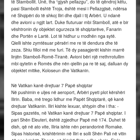
të Stambollit. Unë, tha “gjysh pellazgu”, do të qëndroj këtu,
pasi Stambolli është Troja, është mesi i Pellazgjisë, ndërsa
në Shqipëri do të shkoj Iliri dhe djali i tij Arbëri. U ndanë
dhe avioni u ngjit lart. Duke fluturuar mbi Stamboll, atë e bir
vështronin dy objektet ogurzeza të shqiptarëve, Fanarin
dhe Portën e Lartë. Lot të hidhur u rrodhën nga sytë.
Qielli ishte zymtësuar përsëri me re të dendura dhe të
zeza. Shiu filloi më me furi. Të dy pasagjerët kishin marrë
linjën Stamboll-Romë-Tiranë. Avioni bëri një rrethrrotullim
mbi qytetin e Romës dhe nën qiellin pa re të saj, dalluan dy
objektet mitike, Koloseun dhe Vatikanin.
Në Vatikan kanë drejtuar 7 Papë shqiptar
Në pushimin e uljes në aeroport, Arbëri pyeti plot kërshëri
Ilirin. Baba, më trego lidhur me Papët Shqiptarë, që kanë
drejtuar Vatikanin. Iliri kishte lexuar, shtypin dhe i tha: -
Sipas gazetës, në Vatikan kanë drejtuar 7 Papë shqiptar. I
pari Shën Eleuteri, është zgjedhur Papë më 174. Duhet të
dish, që në ato vite, Iliria ishte nën perandorinë Romake.
Sipas historisë, krishtërimin në Iliri e solli Shën Pali në vitin