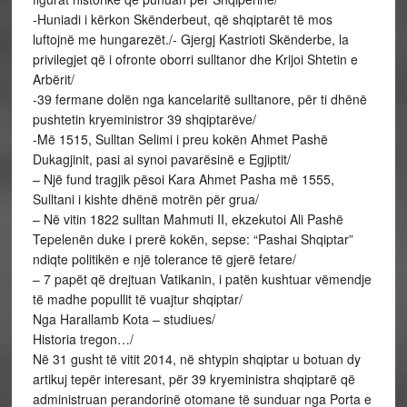
-Huniadi i kërkon Skënderbeut, që shqiptarët të mos
luftojnë me hungarezët./- Gjergj Kastrioti Skënderbe, la
privilegjet që i ofronte oborri sulltanor dhe Krijoi Shtetin e
Arbërit/
-39 fermane dolën nga kancelaritë sulltanore, për ti dhënë
pushtetin kryeministror 39 shqiptarëve/
-Më 1515, Sulltan Selimi i preu kokën Ahmet Pashë
Dukagjinit, pasi ai synoi pavarësinë e Egjiptit/
– Një fund tragjik pësoi Kara Ahmet Pasha më 1555,
Sulltani i kishte dhënë motrën për grua/
– Në vitin 1822 sulltan Mahmuti II, ekzekutoi Ali Pashë
Tepelenën duke i prerë kokën, sepse: “Pashai Shqiptar”
ndiqte politikën e një tolerance të gjerë fetare/
– 7 papët që drejtuan Vatikanin, i patën kushtuar vëmendje
të madhe popullit të vuajtur shqiptar/
Nga Harallamb Kota – studiues/
Historia tregon…/
Në 31 gusht të vitit 2014, në shtypin shqiptar u botuan dy
artikuj tepër interesant, për 39 kryeministra shqiptarë që
administruan perandorinë otomane të sunduar nga Porta e