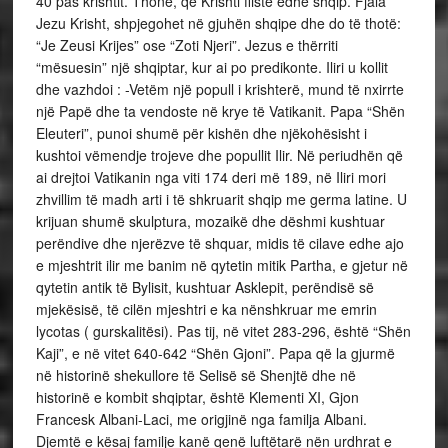
40 pas krishtit. Thonë, që Krishti fliste edhe shqip. Fjala
Jezu Krisht, shpjegohet në gjuhën shqipe dhe do të thotë:
“Je Zeusi Krijes” ose “Zoti Njeri”. Jezus e thërriti
“mësuesin” një shqiptar, kur ai po predikonte. Iliri u kollit
dhe vazhdoi : -Vetëm një popull i krishterë, mund të nxirrte
një Papë dhe ta vendoste në krye të Vatikanit. Papa “Shën
Eleuteri”, punoi shumë për kishën dhe njëkohësisht i
kushtoi vëmendje trojeve dhe popullit Ilir. Në periudhën që
ai drejtoi Vatikanin nga viti 174 deri më 189, në Iliri mori
zhvillim të madh arti i të shkruarit shqip me germa latine. U
krijuan shumë skulptura, mozaikë dhe dëshmi kushtuar
perëndive dhe njerëzve të shquar, midis të cilave edhe ajo
e mjeshtrit ilir me banim në qytetin mitik Partha, e gjetur në
qytetin antik të Bylisit, kushtuar Asklepit, perëndisë së
mjekësisë, të cilën mjeshtri e ka nënshkruar me emrin
lycotas ( gurskalitësi). Pas tij, në vitet 283-296, është “Shën
Kaji”, e në vitet 640-642 “Shën Gjoni”. Papa që la gjurmë
në historinë shekullore të Selisë së Shenjtë dhe në
historinë e kombit shqiptar, është Klementi XI, Gjon
Francesk Albani-Laci, me origjinë nga familja Albani.
Djemtë e kësaj familje kanë qenë luftëtarë nën urdhrat e