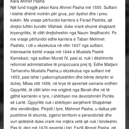
Kara Ahmet Pasha
Një fund tragjik pësoi Kara Ahmet Pasha më 1555. Sulltani
i kishte dhënë motrën për grua, por dyshoi dhe i preu
kokën. Me vrasje përfundoi karriera e Ferad Pashës, që
drejtoi luftën kundër Vllahisë, duke vrarë shumë shqiptarë
kryengritës, të cilët drejtoheshin nga Naum Veqilharxhi. Po
me vrasje përfundoi edhe karriera e Taban Mehmet
Pashës, i cili u ekzekutua në vitin 1637 nga sulltani.
Interesante është vrasja më 1644 e Mustafa Pashë
Kamekazi, nga sulltan Murati IV, pasi ai, nuk i dëshironte
reformat administrative të propozuara prej tij. Edhe Matjani
Tarhanxhu Mustafa Pasha,u ekzekutua nga sulltani më
1653, pasi ishte i pakorruptueshëm dhe bënte detyrën si
duhej. Mbas vitit 1656, në krye të qeverisë osmane erdhën
Qypyrlitë, të cilët ishin me origjinë nga Berati dhe në të
gjithë karrierën e tyre, i shërbyen me devotshmëri Portës
së Lartë. Qypyrlitë nuk i shërbyen asnjëherë Shqipërisë
dhe vendlindjes. Pinjolli i tyre, Mehmet Pasha, u dallua për
pushtime të shumta, zgjeroi territorin e perandorisë dhe
vuri qetësinë duke vrarë me mijëra vetë që nuk i bindeshin.
Pas tij, deri më 1676 qeverisi i biri, Fazlli Ahmet Pasha, që