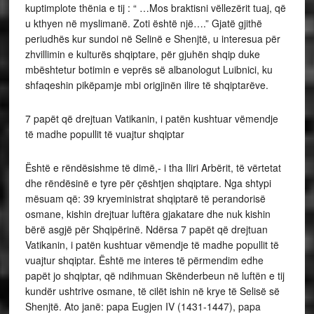
kuptimplote thënia e tij : “ …Mos braktisni vëllezërit tuaj, që
u kthyen në myslimanë. Zoti është një….” Gjatë gjithë
periudhës kur sundoi në Selinë e Shenjtë, u interesua për
zhvillimin e kulturës shqiptare, për gjuhën shqip duke
mbështetur botimin e veprës së albanologut Luibnici, ku
shfaqeshin pikëpamje mbi origjinën ilire të shqiptarëve.
7 papët që drejtuan Vatikanin, i patën kushtuar vëmendje
të madhe popullit të vuajtur shqiptar
Është e rëndësishme të dimë,- i tha Iliri Arbërit, të vërtetat
dhe rëndësinë e tyre për çështjen shqiptare. Nga shtypi
mësuam që: 39 kryeministrat shqiptarë të perandorisë
osmane, kishin drejtuar luftëra gjakatare dhe nuk kishin
bërë asgjë për Shqipërinë. Ndërsa 7 papët që drejtuan
Vatikanin, i patën kushtuar vëmendje të madhe popullit të
vuajtur shqiptar. Është me interes të përmendim edhe
papët jo shqiptar, që ndihmuan Skënderbeun në luftën e tij
kundër ushtrive osmane, të cilët ishin në krye të Selisë së
Shenjtë. Ato janë: papa Eugjen IV (1431-1447), papa