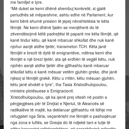
me familjet e tyre.
“Më duket se kemi dhënë shembuj konkretë, si gjatë
periudhës së mëparshme, ashtu edhe në Parlament, kur
kemi bërë shumë presion të jepej nënshtetësia te këta
fëmijë. Ne kemi dhënë fjalën se menjëherë do të
zëvendësojmë këtë padrejtësi të paparë me këta fëmijë, që
kanë lindur këtu, që kanë mbaruar shkollat dhe nuk kanë
njohur asnjë atdhe tjetër, transmeton TCH. Këta janë
fëmijët e brezit të dytë të emigrantëve, ndërsa kemi dhe
fëmijët e një brezi tjetër, ata që erdhën të vegjël këtu, nuk
njohën asnjë atdhe tjetër dhe gjithashtu kanë mbaruar
shkollat këtu e kanë mësuar vetëm gjuhën greke, dhe janë
njësoj si fëmijët grekë. Këtu u rritën, këtu mësuan gjuhën,
këtu janë shokët e tyre”, tha Tasia Xristodhulopoulou,
ministre plotësuese e Emigracionit.
Xristodhulopoulou, që ka qenë prej vitesh në postin e
përgjegjëses për të Drejtat e Njeriut, të Aleancës së
radikalëve të majtë, ka deklaruar gjithashtu në lidhje me
refugjatet nga Siria, veçanërisht me fëmijët e pashoqëruar
nga zona e luftës, se Greqia do të ndjekë tani e tutje të
gjitha konventat ndërkombëtare, që parashikojnë mikpritje