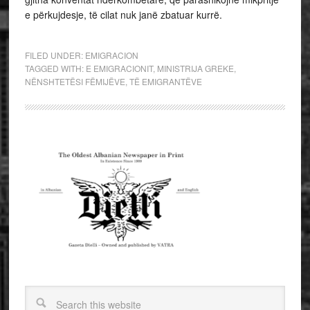
e përkujdesje, të cilat nuk janë zbatuar kurrë.
FILED UNDER:
EMIGRACION
TAGGED WITH:
E EMIGRACIONIT
,
MINISTRIJA GREKE
,
NËNSHTETËSI FËMIJËVE
,
TË EMIGRANTËVE