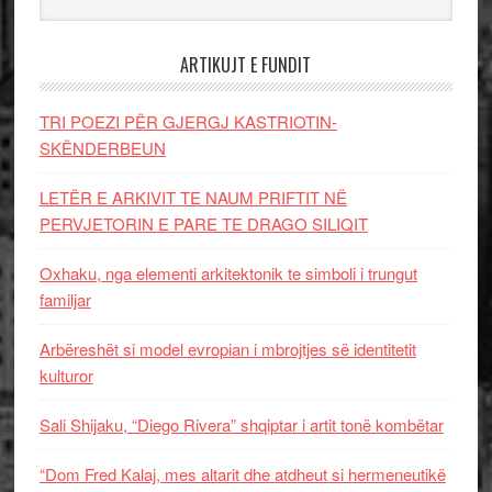
ARTIKUJT E FUNDIT
TRI POEZI PËR GJERGJ KASTRIOTIN-
SKËNDERBEUN
LETËR E ARKIVIT TE NAUM PRIFTIT NË
PERVJETORIN E PARE TE DRAGO SILIQIT
Oxhaku, nga elementi arkitektonik te simboli i trungut
familjar
Arbëreshët si model evropian i mbrojtjes së identitetit
kulturor
Sali Shijaku, “Diego Rivera” shqiptar i artit tonë kombëtar
“Dom Fred Kalaj, mes altarit dhe atdheut si hermeneutikë