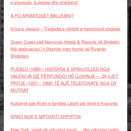
e shpresës, kujtesës dhe shërbimit”
A PO ARMATOSET BALLKANI?
Kriza e vlerave – Tragjedia e vërtetë e tranzicionit shqiptar
Green Coast sjell Nammos Hotels & Resorts në Shqipëri:
Një destinacion i ri lifestyle merr formë në Rivierën
Shqiptare
PUEBLO (1966) / HISTORIA E SPANJOLLES NGA
VALENCIA QË PËRFUNDOI NË LUSHNJE — 29 VJET
PRITJE (1937 – 1966) TË NJË TELEFONATE NGA DY
MOTRAT
Kujtojmë sakrificën e familjes Lleshi për lirinë e Kosovës
SPAÇI NUK E MPOSHTI SHPIRTIN
New York, qyteti që ndryshoi emrin… dhe ndryshoi botën