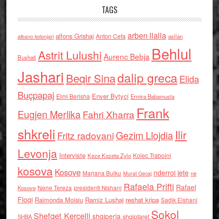
TAGS
arben llalla
alfons Grishaj
Anton Cefa
asllan
albano kolonjari
Behlul
Astrit Lulushi
Aurenc Bebja
Bushati
Jashari
dalip greca
Beqir Sina
Elida
Buçpapaj
Enver Bytyci
Elmi Berisha
Ermira Babamusta
Frank
Eugjen Merlika
Fahri Xharra
shkreli
Ilir
Gezim Llojdia
Fritz radovani
Levonja
Interviste
Kolec Traboini
Keze Kozeta Zylo
kosova
Kosove
nderroi jete
Marjana Bulku
ne
Murat Gecaj
Rafaela Prifti
Rafael
Nene Tereza
Kosove
presidenti Nishani
Floqi
Raimonda Moisiu
Ramiz Lushaj
reshat kripa
Sadik Elshani
Sokol
Shefqet Kercelli
shqiperia
shqiptaret
SHBA