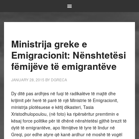
Ministrija greke e
Emigracionit: Nënshtetësi
fëmijëve të emigrantëve
JANUARY 28, 2015
BY
DGRECA
Dy ditë pas ardhjes në fuqi të radikalëve të majtë dhe
krijimit për herë të parë të një Ministrie të Emigracionit,
ministrja plotësuese e këtij dikasteri, Tasia
Xristodhulopoulou, (në foto) ka ripërsëritur premtimin e
kësaj force politike për të dhënë nënshtetësi gjithë brezit të
dytë të emigrantëve, apo fëmijëve të tyre të lindur në
Greqi, por edhe atyre që kanë ardhur në moshë të vogël