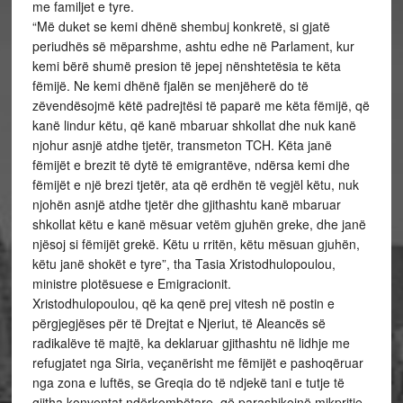
me familjet e tyre.
“Më duket se kemi dhënë shembuj konkretë, si gjatë
periudhës së mëparshme, ashtu edhe në Parlament, kur
kemi bërë shumë presion të jepej nënshtetësia te këta
fëmijë. Ne kemi dhënë fjalën se menjëherë do të
zëvendësojmë këtë padrejtësi të paparë me këta fëmijë, që
kanë lindur këtu, që kanë mbaruar shkollat dhe nuk kanë
njohur asnjë atdhe tjetër, transmeton TCH. Këta janë
fëmijët e brezit të dytë të emigrantëve, ndërsa kemi dhe
fëmijët e një brezi tjetër, ata që erdhën të vegjël këtu, nuk
njohën asnjë atdhe tjetër dhe gjithashtu kanë mbaruar
shkollat këtu e kanë mësuar vetëm gjuhën greke, dhe janë
njësoj si fëmijët grekë. Këtu u rritën, këtu mësuan gjuhën,
këtu janë shokët e tyre”, tha Tasia Xristodhulopoulou,
ministre plotësuese e Emigracionit.
Xristodhulopoulou, që ka qenë prej vitesh në postin e
përgjegjëses për të Drejtat e Njeriut, të Aleancës së
radikalëve të majtë, ka deklaruar gjithashtu në lidhje me
refugjatet nga Siria, veçanërisht me fëmijët e pashoqëruar
nga zona e luftës, se Greqia do të ndjekë tani e tutje të
gjitha konventat ndërkombëtare, që parashikojnë mikpritje