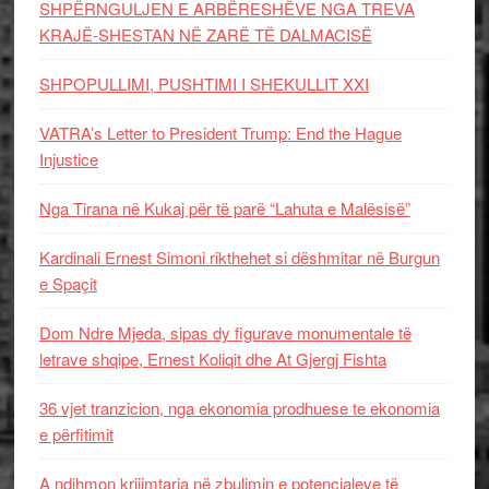
SHPËRNGULJEN E ARBËRESHËVE NGA TREVA
KRAJË-SHESTAN NË ZARË TË DALMACISË
SHPOPULLIMI, PUSHTIMI I SHEKULLIT XXI
VATRA’s Letter to President Trump: End the Hague
Injustice
Nga Tirana në Kukaj për të parë “Lahuta e Malësisë”
Kardinali Ernest Simoni rikthehet si dëshmitar në Burgun
e Spaçit
Dom Ndre Mjeda, sipas dy figurave monumentale të
letrave shqipe, Ernest Koliqit dhe At Gjergj Fishta
36 vjet tranzicion, nga ekonomia prodhuese te ekonomia
e përfitimit
A ndihmon krijimtaria në zbulimin e potencialeve të