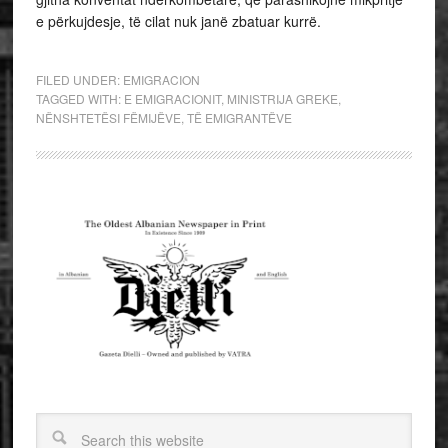
e përkujdesje, të cilat nuk janë zbatuar kurrë.
FILED UNDER:
EMIGRACION
TAGGED WITH:
E EMIGRACIONIT
,
MINISTRIJA GREKE
,
NËNSHTETËSI FËMIJËVE
,
TË EMIGRANTËVE