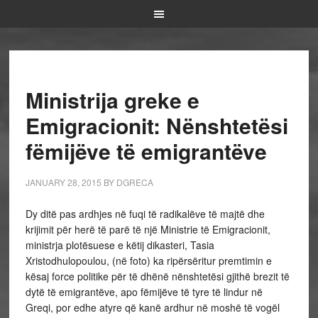
Ministrija greke e
Emigracionit: Nënshtetësi
fëmijëve të emigrantëve
JANUARY 28, 2015
BY
DGRECA
Dy ditë pas ardhjes në fuqi të radikalëve të majtë dhe
krijimit për herë të parë të një Ministrie të Emigracionit,
ministrja plotësuese e këtij dikasteri, Tasia
Xristodhulopoulou, (në foto) ka ripërsëritur premtimin e
kësaj force politike për të dhënë nënshtetësi gjithë brezit të
dytë të emigrantëve, apo fëmijëve të tyre të lindur në
Greqi, por edhe atyre që kanë ardhur në moshë të vogël