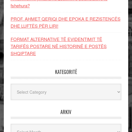
fshehura?
PROF. AHMET QERIQI DHE EPOKA E REZISTENCЁS
DHE LUFTЁS PЁR LIRI!
FORMAT ALTERNATIVE TË EVIDENTIMIT TË
TARIFËS POSTARE NË HISTORINË E POSTËS
SHQIPTARE
KATEGORITË
Kategoritë
ARKIV
Arkiv