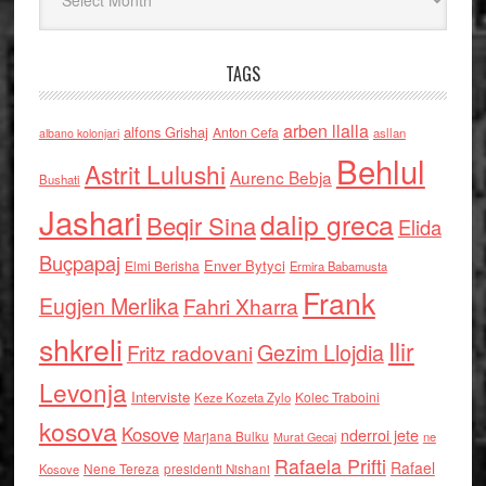
TAGS
arben llalla
alfons Grishaj
Anton Cefa
asllan
albano kolonjari
Behlul
Astrit Lulushi
Aurenc Bebja
Bushati
Jashari
dalip greca
Beqir Sina
Elida
Buçpapaj
Enver Bytyci
Elmi Berisha
Ermira Babamusta
Frank
Eugjen Merlika
Fahri Xharra
shkreli
Ilir
Gezim Llojdia
Fritz radovani
Levonja
Interviste
Kolec Traboini
Keze Kozeta Zylo
kosova
Kosove
nderroi jete
Marjana Bulku
ne
Murat Gecaj
Rafaela Prifti
Rafael
Nene Tereza
Kosove
presidenti Nishani