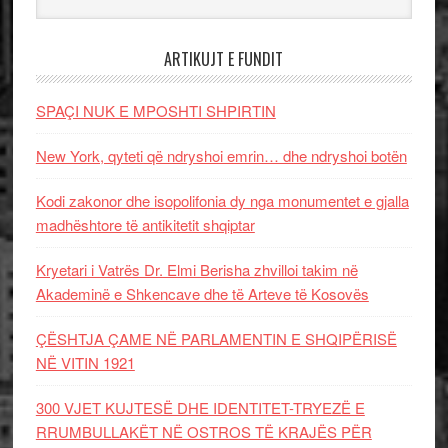
ARTIKUJT E FUNDIT
SPAÇI NUK E MPOSHTI SHPIRTIN
New York, qyteti që ndryshoi emrin… dhe ndryshoi botën
Kodi zakonor dhe isopolifonia dy nga monumentet e gjalla
madhështore të antikitetit shqiptar
Kryetari i Vatrës Dr. Elmi Berisha zhvilloi takim në
Akademinë e Shkencave dhe të Arteve të Kosovës
ÇËSHTJA ÇAME NË PARLAMENTIN E SHQIPËRISË
NË VITIN 1921
300 VJET KUJTESË DHE IDENTITET-TRYEZË E
RRUMBULLAKËT NË OSTROS TË KRAJËS PËR