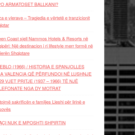
PO ARMATOSET BALLKANI?
za e vlerave – Tragjedia e vërtetë e tranzicionit
iptar
en Coast sjell Nammos Hotels & Resorts në
ipëri: Një destinacion i ri lifestyle merr formë në
ierën Shqiptare
EBLO (1966) / HISTORIA E SPANJOLLES
A VALENCIA QË PËRFUNDOI NË LUSHNJE
29 VJET PRITJE (1937 – 1966) TË NJË
LEFONATE NGA DY MOTRAT
tojmë sakrificën e familjes Lleshi për lirinë e
sovës
AÇI NUK E MPOSHTI SHPIRTIN