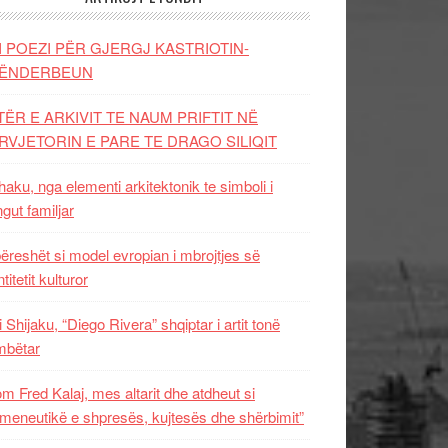
I POEZI PËR GJERGJ KASTRIOTIN-
ËNDERBEUN
TËR E ARKIVIT TE NAUM PRIFTIT NË
RVJETORIN E PARE TE DRAGO SILIQIT
aku, nga elementi arkitektonik te simboli i
ngut familjar
ëreshët si model evropian i mbrojtjes së
titetit kulturor
i Shijaku, “Diego Rivera” shqiptar i artit tonë
mbëtar
m Fred Kalaj, mes altarit dhe atdheut si
meneutikë e shpresës, kujtesës dhe shërbimit”