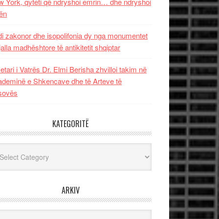
 York, qyteti që ndryshoi emrin… dhe ndryshoi
ën
i zakonor dhe isopolifonia dy nga monumentet
jalla madhështore të antikitetit shqiptar
etari i Vatrës Dr. Elmi Berisha zhvilloi takim në
deminë e Shkencave dhe të Arteve të
sovës
KATEGORITË
egoritë
ARKIV
iv