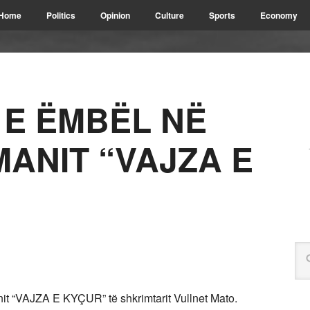
Home
Politics
Opinion
Culture
Sports
Economy
 E ËMBËL NË
ANIT “VAJZA E
nit “VAJZA E KYÇUR” të shkrimtarit Vullnet Mato.