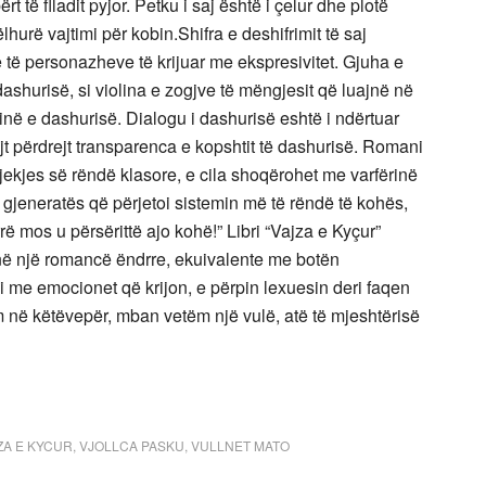
t të flladit pyjor. Petku i saj është i çelur dhe plotë
lhurë vajtimi për kobin.Shifra e deshifrimit të saj
e të personazheve të krijuar me ekspresivitet. Gjuha e
ashurisë, si violina e zogjve të mëngjesit që luajnë në
inë e dashurisë. Dialogu i dashurisë eshtë i ndërtuar
jt përdrejt transparenca e kopshtit të dashurisë. Romani
jekjes së rëndë klasore, e cila shoqërohet me varfërinë
 i gjeneratës që përjetoi sistemin më të rëndë të kohës,
ë mos u përsërittë ajo kohë!” Libri “Vajza e Kyçur”
it në një romancë ëndrre, ekuivalente me botën
li me emocionet që krijon, e përpin lexuesin deri faqen
shëm në këtëvepër, mban vetëm një vulë, atë të mjeshtërisë
ZA E KYCUR
,
VJOLLCA PASKU
,
VULLNET MATO