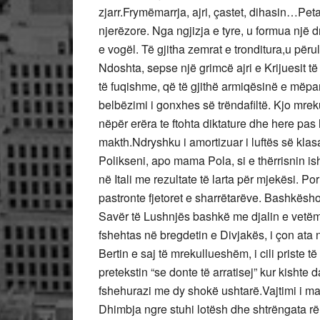
zjarr.Frymëmarrja, ajri, çastet, dihasin…Pe
njerëzore. Nga ngjizja e tyre, u formua një d
e vogël. Të gjitha zemrat e tronditura,u përu
Ndoshta, sepse një grimcë ajri e Krijuesit të
të fuqishme, që të gjithë armiqësinë e mëpars
belbëzimi i gonxhes së trëndafiltë. Kjo mreku
nëpër erëra te ftohta diktature dhe here pas 
makth.Ndryshku i amortizuar i luftës së klasa
Polikseni, apo mama Pola, si e thërrisnin ish
në Itali me rezultate të larta për mjekësi. P
pastronte fjetoret e sharrëtarëve. Bashkëshorti
Savër të Lushnjës bashkë me djalin e vetëm B
fshehtas në bregdetin e Divjakës, i çon ata
Bertin e saj të mrekullueshëm, i cili priste 
pretekstin “se donte të arratisej” kur kishte
fshehurazi me dy shokë ushtarë.Vajtimi i ma
Dhimbja ngre stuhi lotësh dhe shtrëngata r