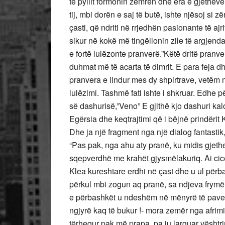
të pyllit formonin zemrën dhe era e gjetheve
tij, mbi dorën e saj të butë, ishte njësoj si zë
çasti, që ndriti në rrjedhën pasionante të aj
sikur në kokë më tingëllonin zile të argjend
e fortë lulëzonte pranverë.”Këtë dritë pranv
duhmat më të acarta të dimrit. E para feja dh
pranvera e lindur mes dy shpirtrave, vetëm n
lulëzimi. Tashmë fati ishte i shkruar. Edhe
së dashurisë,”Veno” E gjithë kjo dashuri ka
Egërsia dhe keqtrajtimi që i bëjnë prindërit
Dhe ja një fragment nga një dialog fantastik,
“Pas pak, nga ahu aty pranë, ku midis gjeth
sqepverdhë me krahët gjysmëlakuriq. Ai ci
Klea kureshtare erdhi në çast dhe u ul përbal
përkul mbi zogun aq pranë, sa ndjeva frymë
e përbashkët u ndeshëm në mënyrë të pavetë
ngjyrë kaq të bukur !- mora zemër nga afrimi 
tërhequr pak më prapa, pa iu larguar vështr