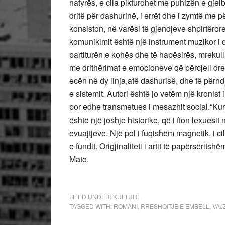
natyrës, e cila pikturohet me puhizën e gjelbër
dritë për dashurinë, i errët dhe i zymtë me pë
konsiston, në varësi të gjendjeve shpirtëror
komunikimit është një instrument muzikor i d
partiturën e kohës dhe të hapësirës, mrekull
me drithërimat e emocioneve që përcjell dre
ecën në dy linja,atë dashurisë, dhe të përnd
e sistemit. Autori është jo vetëm një kronist
por edhe transmetues i mesazhit social.“Kurr
është një joshje historike, që i fton lexues
evuajtjeve. Një pol i fuqishëm magnetik, i ci
e fundit. Origjinaliteti i artit të papërsërit
Mato.
FILED UNDER:
KULTURE
TAGGED WITH:
ROMANI
,
RRESHQITJE E EMBELL
,
VAJ