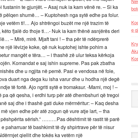
New
 fustanin te gjunjët. – Asaj nuk ia kam vënë re. – Si ka
bot
 më pëlqen shumë… – Kuptohesh nga sytë edhe pa folur.
Kod
oje vetëm ti!… Ajo shtrëngoi buzët me një trazim të
e g
, këto fjalë do thoje ti…- Nuk ia kam thënë asnjërës deri
lë… – Mirë, mirë. Mjaft tani ! – tha për të ndërprerë
Kry
e një lëvizje koke, që nuk kuptohej ishte pohim a
Aka
betur mangët e tëra… – i thashë zë ulur teksa kërkoja
Ko
gojën. Komandat e saj ishin supreme. Pas pak zbatha
ishës dhe u ngjita në pemë. Pasi e vendosa në fole,
ova duart nga dega ku isha varur dhe u hodha një degë
e të fortë. Ajo ngriti sytë e tromaksur. -Mami, moj ! –
Kat
 pa që qesha, i erdhi turp për atë dhembshuri që tregoi
anë saj dhe i thashë gati duke mërmëritur: – Kaq desha
 më vjen edhe për atë zogun që vure atje lart, – tha
i pëshpërita sërish.” ………Pas dështimit të rastit të parë
n e paharruar të bashkimit të dy shpirtrave për të nisur
Ndërmjet qiellit dhe tokës ka vetëm një
Ark