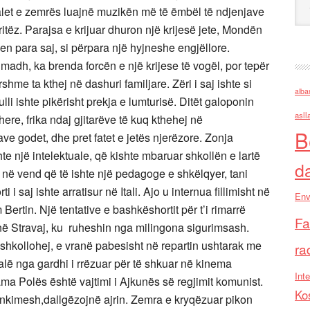
talet e zemrës luajnë muzikën më të ëmbël të ndjenjave
ritëz. Parajsa e krijuar dhuron një krijesë jete, Mondën
len para saj, si përpara një hyjneshe engjëllore.
 madh, ka brenda forcën e një krijese të vogël, por tepër
hme ta kthej në dashuri familjare. Zëri i saj ishte si
alba
lli ishte pikërisht prekja e lumturisë. Ditët galoponin
asll
here, frika ndaj gjitarëve të kuq kthehej në
B
ve godet, dhe pret fatet e jetës njerëzore. Zonja
te një intelektuale, që kishte mbaruar shkollën e lartë
d
or në vend që të ishte një pedagoge e shkëlqyer, tani
 i saj ishte arratisur në Itali. Ajo u internua fillimisht në
Env
ertin. Një tentative e bashkëshortit për t’i rimarrë
Fa
 në Stravaj, ku ruheshin nga milingona sigurimsash.
të shkollohej, e vranë pabesisht në repartin ushtarak me
ra
 dalë nga gardhi i rrëzuar për të shkuar në kinema
Inte
ma Polës është vajtimi i Ajkunës së regjimit komunist.
Ko
ënkimesh,dallgëzojnë ajrin. Zemra e kryqëzuar pikon