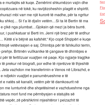
ja e murtajës së kuqe. Zemërimi shkumëzon vajin dhe
Nen
Flo
ë copëzuara në tokë, ku ravijëzoheshin plagët e shpirtit.
Els
shehurazi mbi varr me një kurorë të madhe, për ta ngritur
So
 shkoj… Si t’a lë djalin vetëm…Si ta lë Bertin të ma
ë e çikë nga plumbat…Gjoksin që mezi ja bëra burrë.
, i pushkatuar si Berti im. Jemi një brez për të ardhur
… Këtë s’e bëjnë as kafshët.” Kjo copë Shqipëri e kuqe
rojë vetëvrasjen e saj. Dhimbja për të fshikulloi terrin,
prehje. Britmën vullkanike të çangave të dhimbjes e
i për të fertilizuar vuajtjen në paqe. Kjo ngjarje tragjike
n të prekur në biografi, por edhe të njerëzve të thjeshtë
e. Jeta vazhdon me transferimin e Venos në Librazhd, e
, e ndjekin vuajtjet e panumërueshme e të
 e natës së kanalit, vetëm për të damkosurit në
azhdon me lumturinë dhe shqetësimet e vazhdueshme nga
diktatura mori fund me përmbysjen e statujës së
ë vepër, zë përshkrimi mjeshtëror i peizazhit të