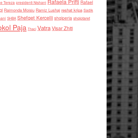
Rafaela Prifti
Rafael
e Tereza
presidenti Nishani
qi
Raimonda Moisiu
Ramiz Lushaj
reshat kripa
Sadik
Shefqet Kercelli
shqiperia
hani
shqiptaret
SHBA
kol Paja
Vatra
Visar Zhiti
Thaci