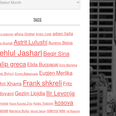
TAGS
arben llalla
alfons Grishaj
Anton Cefa
no kolonjari
Astrit Lulushi
Aurenc Bebja
an Bushati
ehlul Jashari
Beqir Sina
alip greca
Elida Buçpapaj
Elmi Berisha
Eugjen Merlika
er Bytyci
Ermira Babamusta
Frank shkreli
hri Xharra
Fritz
Ilir Levonja
Gezim Llojdia
dovani
kosova
rviste
Kolec Traboini
Keze Kozeta Zylo
sove
nderroi jete
Marjana Bulku
ne Kosove
Murat Gecaj