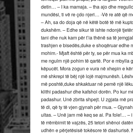
detin… – I ka mamaja. – tha ajo dhe rregulloi
mundësi, ti vë re çdo njeri… -Vë re atë që
– Ah, sa do doja që në këtë botë të më kupt
dukshëm. – Edhe sikur të ishte ndonjë tjetër
tani dhe nuk kam për t’ia thënë sa të jemgjal
trashjen e bisedës,duke e shoqëruar edhe m
mohim.- Mjaft është për ty, se për mua ka m
me ngulm një pohim të qartë. Por e mbylla 
këpucët. Mora zogun e vura në xhepin e këm
më shkrepi të bëj një lojë majmunësh. Lësh
më poshtë,duke shkaktuar në pemë një lëkundj
klithi padashur dhe kafshoi dorën. Po kur më
padashur. Unë zbrita shpejt. U zgjata më pr
të di, që ty të vjen gjynah për mua. – Gjynah
ultas. – Unë jam më keq se ai. Pa fole!… – 
të rrëmbimit të vajzës, 25 tetori shënoi datë
udhën e përjetësisë tokësore të dashurisë. 