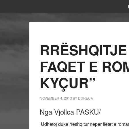
RRËSHQITJE
FAQET E ROM
KYÇUR”
NOVEMBER 4, 2013
BY
DGRECA
Nga Vjollca PASKU/
Udhëtoj duke rrëshqitur nëpër fletët e roma