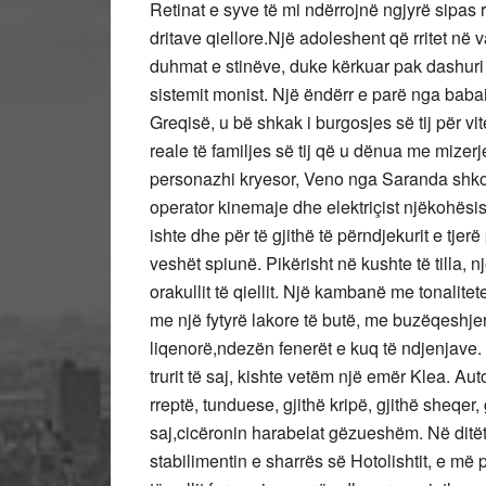
Retinat e syve të mi ndërrojnë ngjyrë sipas re
dritave qiellore.Një adoleshent që rritet në v
duhmat e stinëve, duke kërkuar pak dashuri n
sistemit monist. Një ëndërr e parë nga babai 
Greqisë, u bë shkak i burgosjes së tij për vi
reale të familjes së tij që u dënua me mizerje
personazhi kryesor, Veno nga Saranda shkon
operator kinemaje dhe elektriçist njëkohësish
ishte dhe për të gjithë të përndjekurit e tjer
veshët spiunë. Pikërisht në kushte të tilla, n
orakullit të qiellit. Një kambanë me tonalite
me një fytyrë lakore të butë, me buzëqeshje
liqenorë,ndezën fenerët e kuq të ndjenjave. K
trurit të saj, kishte vetëm një emër Klea. Aut
rreptë, tunduese, gjithë kripë, gjithë sheqer, g
saj,cicëronin harabelat gëzueshëm. Në ditët 
stabilimentin e sharrës së Hotolishtit, e më 