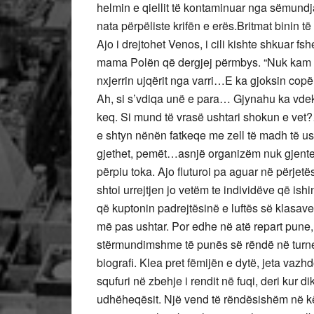
helmin e qiellit të kontaminuar nga sëmund
nata përpëliste krifën e erës.Britmat binin t
Ajo i drejtohet Venos, i cili kishte shkuar f
mama Polën që dergjej përmbys. “Nuk kam ku
nxjerrin ujqërit nga varri…E ka gjoksin cop
Ah, si s’vdiqa unë e para… Gjynahu ka vdekur
keq. Si mund të vrasë ushtari shokun e vet?
e shtyn nënën fatkeqe me zell të madh të usht
gjethet, pemët…asnjë organizëm nuk gjente 
përpiu toka. Ajo fluturoi pa aguar në përjetës
shtoi urrejtjen jo vetëm te individëve që ishi
që kuptonin padrejtësinë e luftës së klasav
më pas ushtar. Por edhe në atë repart pune
stërmundimshme të punës së rëndë në turnet
biografi. Klea pret fëmijën e dytë, jeta v
squfuri në zbehje i rendit në fuqi, deri kur 
udhëheqësit. Një vend të rëndësishëm në kët