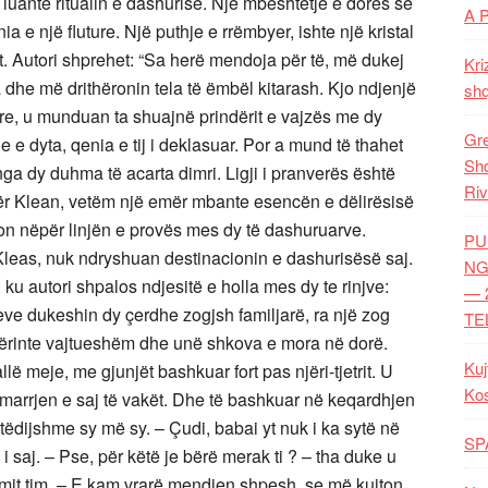
 luante ritualin e dashurisë. Një mbështetje e dorës së
A 
nia e një fluture. Një puthje e rrëmbyer, ishte një kristal
rit. Autori shprehet: “Sa herë mendoja për të, më dukej
Kri
a dhe më drithëronin tela të ëmbël kitarash. Kjo ndjenjë
shq
ere, u munduan ta shuajnë prindërit e vajzës me dy
Gre
e e dyta, qenia e tij i deklasuar. Por a mund të thahet
Shq
ga dy duhma të acarta dimri. Ligji i pranverës është
Riv
 për Klean, vetëm një emër mbante esencën e dëlirësisë
lon nëpër linjën e provës mes dy të dashuruarve.
PU
 Kleas, nuk ndryshuan destinacionin e dashurisësë saj.
NG
 ku autori shpalos ndjesitë e holla mes dy te rinjve:
— 
eve dukeshin dy çerdhe zogjsh familjarë, ra një zog
TE
cërinte vajtueshëm dhe unë shkova e mora në dorë.
Kuj
lë meje, me gjunjët bashkuar fort pas njëri-tjetrit. U
Ko
marrjen e saj të vakët. Dhe të bashkuar në keqardhjen
dijshme sy më sy. – Çudi, babai yt nuk i ka sytë në
SP
i saj. – Pse, për këtë je bërë merak ti ? – tha duke u
imit tim. – E kam vrarë mendjen shpesh, se më kujton