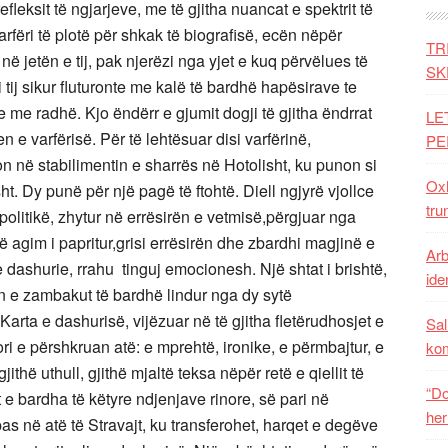
fleksit të ngjarjeve, me të gjitha nuancat e spektrit të
arfëri të plotë për shkak të biografisë, ecën nëpër
TR
ë jetën e tij, pak njerëzi nga yjet e kuq përvëlues të
SK
tij sikur fluturonte me kalë të bardhë hapësirave te
te me radhë. Kjo ëndërr e gjumit dogji të gjitha ëndrrat
LE
n e varfërisë. Për të lehtësuar disi varfërinë,
PE
 në stabilimentin e sharrës në Hotolisht, ku punon si
Oxh
t. Dy punë për një pagë të ftohtë. Diell ngjyrë vjollce
tru
ë politikë, zhytur në errësirën e vetmisë,përgjuar nga
jë agim i papritur,grisi errësirën dhe zbardhi magjinë e
Arb
te dashurie, rrahu tinguj emocionesh. Një shtat i brishtë,
iden
n e zambakut të bardhë lindur nga dy sytë
arta e dashurisë, vijëzuar në të gjitha fletërudhosjet e
Sal
ori e përshkruan atë: e mprehtë, ironike, e përmbajtur, e
ko
jithë uthull, gjithë mjaltë teksa nëpër retë e qiellit të
“Do
e bardha të këtyre ndjenjave rinore, së pari në
her
pas në atë të Stravajt, ku transferohet, harqet e degëve