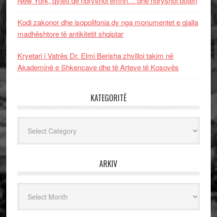
New York, qyteti që ndryshoi emrin… dhe ndryshoi botën
Kodi zakonor dhe isopolifonia dy nga monumentet e gjalla
madhështore të antikitetit shqiptar
Kryetari i Vatrës Dr. Elmi Berisha zhvilloi takim në
Akademinë e Shkencave dhe të Arteve të Kosovës
KATEGORITË
Kategoritë
ARKIV
Arkiv