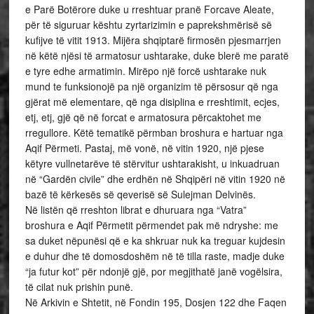
e Parë Botërore duke u rreshtuar pranë Forcave Aleate,
për të siguruar kështu zyrtarizimin e paprekshmërisë së
kufijve të vitit 1913. Mijëra shqiptarë firmosën pjesmarrjen
në këtë njësi të armatosur ushtarake, duke blerë me paratë
e tyre edhe armatimin. Mirëpo një forcë ushtarake nuk
mund te funksionojë pa një organizim të përsosur që nga
gjërat më elementare, që nga disiplina e rreshtimit, ecjes,
etj, etj, gjë që në forcat e armatosura përcaktohet me
rregullore. Këtë tematikë përmban broshura e hartuar nga
Aqif Përmeti. Pastaj, më vonë, në vitin 1920, një pjese
këtyre vullnetarëve të stërvitur ushtarakisht, u inkuadruan
në “Gardën civile” dhe erdhën në Shqipëri në vitin 1920 në
bazë të kërkesës së qeverisë së Sulejman Delvinës.
Në listën që rreshton librat e dhuruara nga “Vatra”
broshura e Aqif Përmetit përmendet pak më ndryshe: me
sa duket nëpunësi që e ka shkruar nuk ka treguar kujdesin
e duhur dhe të domosdoshëm në të tilla raste, madje duke
“ja futur kot” për ndonjë gjë, por megjithatë janë vogëlsira,
të cilat nuk prishin punë.
Në Arkivin e Shtetit, në Fondin 195, Dosjen 122 dhe Faqen