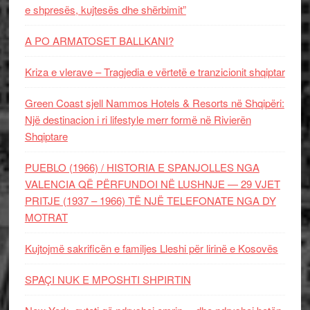
e shpresës, kujtesës dhe shërbimit”
A PO ARMATOSET BALLKANI?
Kriza e vlerave – Tragjedia e vërtetë e tranzicionit shqiptar
Green Coast sjell Nammos Hotels & Resorts në Shqipëri:
Një destinacion i ri lifestyle merr formë në Rivierën
Shqiptare
PUEBLO (1966) / HISTORIA E SPANJOLLES NGA
VALENCIA QË PËRFUNDOI NË LUSHNJE — 29 VJET
PRITJE (1937 – 1966) TË NJË TELEFONATE NGA DY
MOTRAT
Kujtojmë sakrificën e familjes Lleshi për lirinë e Kosovës
SPAÇI NUK E MPOSHTI SHPIRTIN