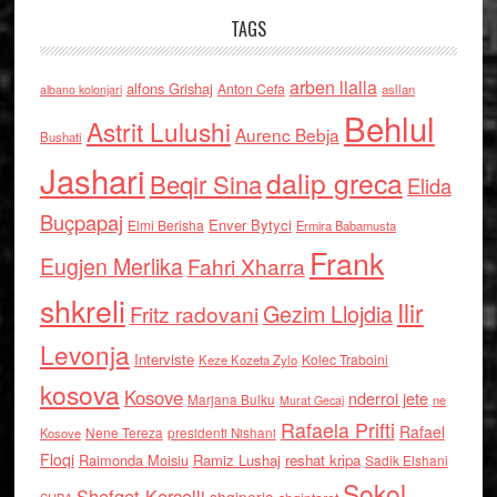
TAGS
arben llalla
alfons Grishaj
Anton Cefa
asllan
albano kolonjari
Behlul
Astrit Lulushi
Aurenc Bebja
Bushati
Jashari
dalip greca
Beqir Sina
Elida
Buçpapaj
Enver Bytyci
Elmi Berisha
Ermira Babamusta
Frank
Eugjen Merlika
Fahri Xharra
shkreli
Ilir
Gezim Llojdia
Fritz radovani
Levonja
Interviste
Kolec Traboini
Keze Kozeta Zylo
kosova
Kosove
nderroi jete
Marjana Bulku
ne
Murat Gecaj
Rafaela Prifti
Rafael
Nene Tereza
Kosove
presidenti Nishani
Floqi
Raimonda Moisiu
Ramiz Lushaj
reshat kripa
Sadik Elshani
Sokol
Shefqet Kercelli