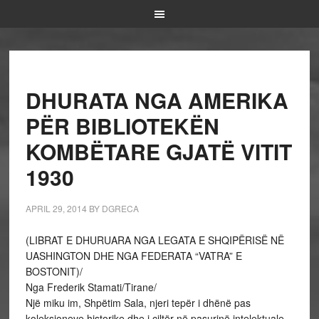
DHURATA NGA AMERIKA
PËR BIBLIOTEKËN
KOMBËTARE GJATË VITIT
1930
APRIL 29, 2014
BY
DGRECA
(LIBRAT E DHURUARA NGA LEGATA E SHQIPËRISË NË
UASHINGTON DHE NGA FEDERATA “VATRA” E
BOSTONIT)/
Nga Frederik Stamati/Tirane/
Një miku im, Shpëtim Sala, njeri tepër i dhënë pas
koleksioneve historike dhe i çiltër në pasurinë intelektuale