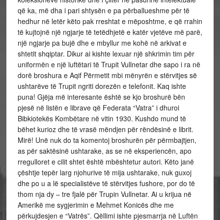
që ka, më dha i pari shtysën e pa përballueshme për të
hedhur në letër këto pak rreshtat e mëposhtme, e që rrahin
të kujtojnë një ngjarje të tetëdhjetë e katër vjetëve më parë,
një ngjarje pa bujë dhe e mbyllur me kohë në arkivat e
shtetit shqiptar. Dikur ai kishte lexuar një shkrimin tim për
uniformën e një luftëtari të Trupit Vullnetar dhe sapo i ra në
dorë broshura e Aqif Përmetit mbi mënyrën e stërvitjes së
ushtarëve të Trupit ngriti dorezën e telefonit. Kaq ishte
puna! Gjëja më interesante është se kjo broshurë bën
pjesë në listën e librave që Federata “Vatra” i dhuroi
Bibkiotekës Kombëtare në vitin 1930. Kushdo mund të
bëhet kurioz dhe të vrasë mëndjen për rëndësinë e librit.
Mirë! Unë nuk do ta komentoj broshurën për përmbajtjen,
as për saktësinë ushtarake, as se në eksperiencën, apo
rregulloret e cilit shtet është mbështetur autori. Këto janë
çështje tepër larg njohurive të mija ushtarake, nuk guxoj
dhe po u a lë specialistëve të stërvitjes fushore, por do të
thom nja dy – tre fjalë për Trupin Vullnetar. Ai u krijua në
Amerikë me sygjerimin e Mehmet Konicës dhe me
përkujdesjen e “Vatrës”. Qëllimi ishte pjesmarrja në Luftën