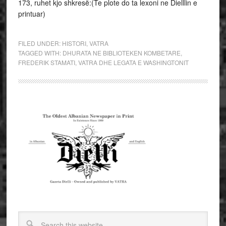
173, ruhet kjo shkresë:(Te plote do ta lexoni ne Dielllin e
printuar)
FILED UNDER:
HISTORI
,
VATRA
TAGGED WITH:
DHURATA NE BIBLIOTEKEN KOMBETARE
,
FREDERIK STAMATI
,
VATRA DHE LEGATA E WASHINGTONIT