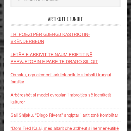
ARTIKUJT E FUNDIT
TRI POEZI PËR GJERGJ KASTRIOTIN-
SKËNDERBEUN
LETËR E ARKIVIT TE NAUM PRIFTIT NË
PERVJETORIN E PARE TE DRAGO SILIQIT
Oxhaku, nga elementi arkitektonik te simboli i trungut
familjar
Arbëreshët si model evropian i mbrojtjes së identitetit
kulturor
Sali Shijaku, “Diego Rivera” shqiptar i artit tonë kombëtar
“Dom Fred Kalaj, mes altarit dhe atdheut si hermeneutikë