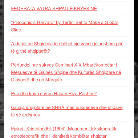
FEDERATA VATRA SHPALLË KRYESINË
“Pinocchio’s Harvard” by Tertini Set to Make a Global
Slice
A duhet që Shqipëria të ribëhet një vend i jetueshëm për
të gjithë shqiptarët?
Përfundoi me sukses Seminari XIX Mbarëkombëtar i
Mësuesve të Gjuhës Shqipe dhe Kulturës Shqiptare në
Diasporë dhe në Mërgatë
Pse dhe kush e vrau Hasan Riza Pashën?
Gruaja shqiptare në SHBA mes sukseseve dhe sfidave
të së ardhmes
Fjalori i Kristoforidhit (1904): Monument leksikografik,
etnogjeografik dhe i identitetit kombëtar shqiptar