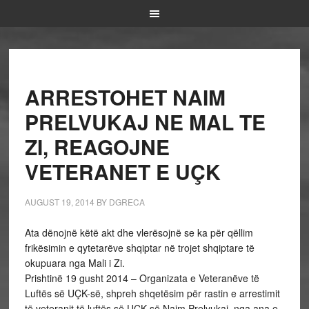
ARRESTOHET NAIM
PRELVUKAJ NE MAL TE
ZI, REAGOJNE
VETERANET E UÇK
AUGUST 19, 2014
BY
DGRECA
Ata dënojnë këtë akt dhe vlerësojnë se ka për qëllim
frikësimin e qytetarëve shqiptar në trojet shqiptare të
okupuara nga Mali i Zi.
Prishtinë 19 gusht 2014 – Organizata e Veteranëve të
Luftës së UÇK-së, shpreh shqetësim për rastin e arrestimit
të veteranit të luftës së UÇK-së Naim Prelvukaj, nga ana e