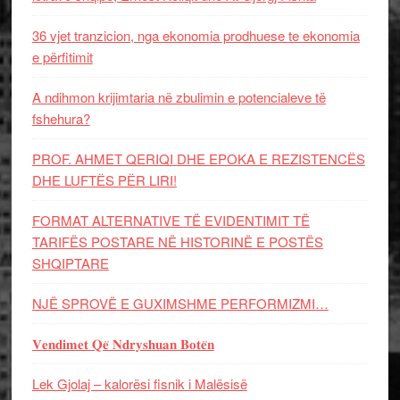
36 vjet tranzicion, nga ekonomia prodhuese te ekonomia
e përfitimit
A ndihmon krijimtaria në zbulimin e potencialeve të
fshehura?
PROF. AHMET QERIQI DHE EPOKA E REZISTENCЁS
DHE LUFTЁS PЁR LIRI!
FORMAT ALTERNATIVE TË EVIDENTIMIT TË
TARIFËS POSTARE NË HISTORINË E POSTËS
SHQIPTARE
NJË SPROVË E GUXIMSHME PERFORMIZMI…
𝐕𝐞𝐧𝐝𝐢𝐦𝐞𝐭 𝐐𝐞̈ 𝐍𝐝𝐫𝐲𝐬𝐡𝐮𝐚𝐧 𝐁𝐨𝐭𝐞̈𝐧
Lek Gjolaj – kalorësi fisnik i Malësisë