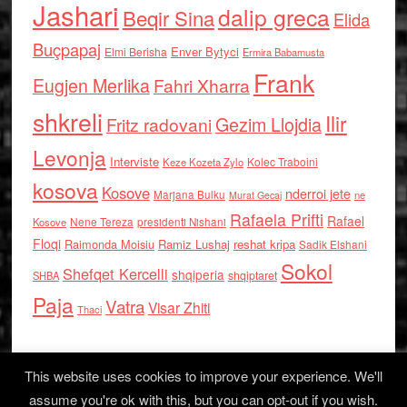
Jashari
dalip greca
Beqir Sina
Elida
Buçpapaj
Enver Bytyci
Elmi Berisha
Ermira Babamusta
Frank
Eugjen Merlika
Fahri Xharra
shkreli
Ilir
Gezim Llojdia
Fritz radovani
Levonja
Interviste
Kolec Traboini
Keze Kozeta Zylo
kosova
Kosove
nderroi jete
Marjana Bulku
ne
Murat Gecaj
Rafaela Prifti
Rafael
Nene Tereza
Kosove
presidenti Nishani
Floqi
Raimonda Moisiu
Ramiz Lushaj
reshat kripa
Sadik Elshani
Sokol
Shefqet Kercelli
shqiperia
shqiptaret
SHBA
Paja
Vatra
Visar Zhiti
Thaci
This website uses cookies to improve your experience. We'll
assume you're ok with this, but you can opt-out if you wish.