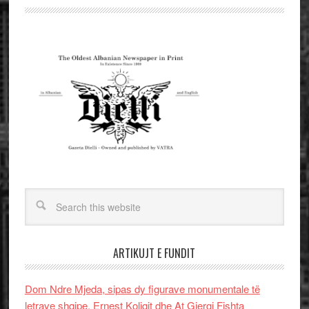
ARTIKUJT E FUNDIT
Dom Ndre Mjeda, sipas dy figurave monumentale të
letrave shqipe, Ernest Koliqit dhe At Gjergj Fishta