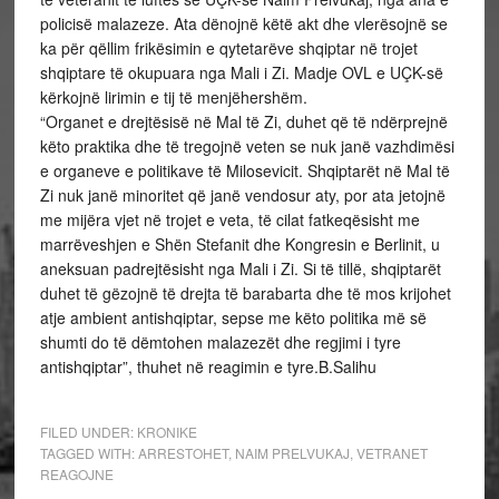
policisë malazeze. Ata dënojnë këtë akt dhe vlerësojnë se
ka për qëllim frikësimin e qytetarëve shqiptar në trojet
shqiptare të okupuara nga Mali i Zi. Madje OVL e UÇK-së
kërkojnë lirimin e tij të menjëhershëm.
“Organet e drejtësisë në Mal të Zi, duhet që të ndërprejnë
këto praktika dhe të tregojnë veten se nuk janë vazhdimësi
e organeve e politikave të Milosevicit. Shqiptarët në Mal të
Zi nuk janë minoritet që janë vendosur aty, por ata jetojnë
me mijëra vjet në trojet e veta, të cilat fatkeqësisht me
marrëveshjen e Shën Stefanit dhe Kongresin e Berlinit, u
aneksuan padrejtësisht nga Mali i Zi. Si të tillë, shqiptarët
duhet të gëzojnë të drejta të barabarta dhe të mos krijohet
atje ambient antishqiptar, sepse me këto politika më së
shumti do të dëmtohen malazezët dhe regjimi i tyre
antishqiptar”, thuhet në reagimin e tyre.B.Salihu
FILED UNDER:
KRONIKE
TAGGED WITH:
ARRESTOHET
,
NAIM PRELVUKAJ
,
VETRANET
REAGOJNE