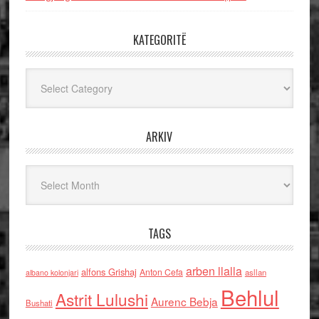
KATEGORITË
Kategoritë
ARKIV
Arkiv
TAGS
arben llalla
alfons Grishaj
Anton Cefa
asllan
albano kolonjari
Behlul
Astrit Lulushi
Aurenc Bebja
Bushati