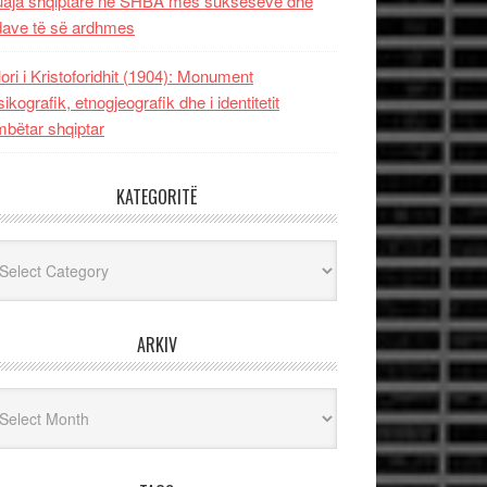
uaja shqiptare në SHBA mes sukseseve dhe
dave të së ardhmes
lori i Kristoforidhit (1904): Monument
sikografik, etnogjeografik dhe i identitetit
bëtar shqiptar
KATEGORITË
egoritë
ARKIV
iv