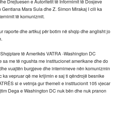
dhe Drejtuesen e Autoritetit të Informimit të Dosjeve
n Gentiana Mara Sula dhe Z. Simon Mirakaj I cili ka
nternimit të komunizmit.
tur raporte dhe artikuj për botim në shqip dhe anglisht jo
n.
anShqiptare të Amerikës VATRA -Washington DC
je sa me të ngushta me institucionet amerikane dhe do
 dhe vuajtën burgjeve dhe internimeve nën komunizmin
 ka vepruar që me krijimin e saj ti qëndrojë besnike
RËS si e vetmja gur themeli e institucionit 105 vjecar
ejtim Dega e Washington DC nuk bën dhe nuk pranon