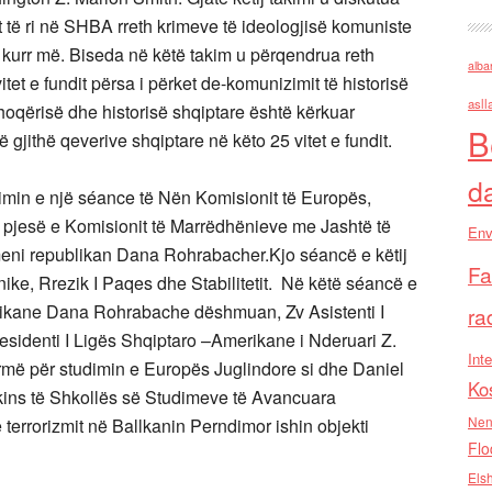
 të ri në SHBA rreth krimeve të ideologjisë komuniste
t kurr më. Biseda në këtë takim u përqendrua reth
alba
et e fundit përsa i përket de-komunizimit të historisë
asll
oqërisë dhe historisë shqiptare është kërkuar
B
gjithë qeverive shqiptare në këto 25 vitet e fundit.
d
imin e një séance të Nën Komisionit të Europës,
ë pjesë e Komisionit të Marrëdhënieve me Jashtë të
Env
eni republikan Dana Rohrabacher.Kjo séancë e këtij
Fa
ike, Rrezik I Paqes dhe Stabilitetit. Në këtë séancë e
blikane Dana Rohrabache dëshmuan, Zv Asistenti I
ra
residenti I Ligës Shqiptaro –Amerikane i Nderuari Z.
Inte
irmë për studimin e Europës Juglindore si dhe Daniel
Ko
kins të Shkollës së Studimeve të Avancuara
Nen
terrorizmit në Ballkanin Perndimor ishin objekti
Flo
Els