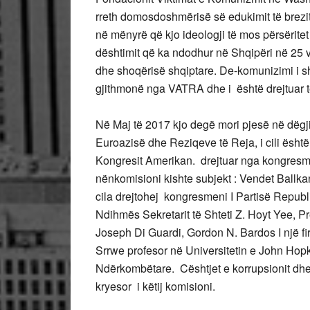
rreth domosdoshmërisë së edukimit të brezit
në mënyrë që kjo ideologji të mos përsërite
dështimit që ka ndodhur në Shqipëri në 25 vit
dhe shoqërisë shqiptare. De-komunizimi i sh
gjithmonë nga VATRA dhe i është drejtuar të 
Në Maj të 2017 kjo degë mori pjesë në dëgj
Euroazisë dhe Reziqeve të Reja, i cili ësht
Kongresit Amerikan. drejtuar nga kongresm
nënkomisioni kishte subjekt : Vendet Ballkan
cila drejtohej kongresmeni I Partisë Repu
Ndihmës Sekretarit të Shteti Z. Hoyt Yee, P
Joseph Di Guardi, Gordon N. Bardos I një f
Srrwe profesor në Universitetin e John Hop
Ndërkombëtare. Cështjet e korrupsionit dhe 
kryesor i këtij komisioni.