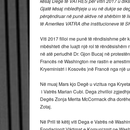
kësaj Dege të VATRES për vitin 2017 u dik
Gjatë kësaj mbledhjeje u vu në dukje se 
përqëndruar në punë aktive në shërbim të 
të Amerikes VATRA dhe institucioneve të 
Viti 2017 filloi me punë të rëndisishme p
mbështeti dhe luajti një rol të rëndësishëm
në atë periudhë Dr. Gjon Bucaj në protes
Francës në Washington me rastin e arrestim
Kryeministri i Kosovës )në Francë nga një ur
Në muaj Mars kjo Degë u vizitua nga Kryetar
i Vatrës Marian Cubi. Dega zhvilloi zgjed
Degës Zonja Merita McCormack dha dorëheqj
Zotaj.
Në Prill të këtij viti Dega e Vatrës në Washi
Fondacionit Viktimat e Komunizmit ne Washin