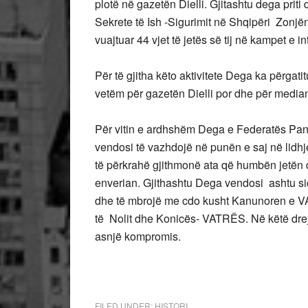
plotë në gazetën Dielli. Gjitashtu dega priti 
Sekrete të Ish -Sigurimit në Shqipëri Zonjë
vuajtuar 44 vjet të jetës së tij në kampet e i
Për të gjitha këto aktivitete Dega ka përgati
vetëm për gazetën Dielli por dhe për media
Për vitin e ardhshëm Dega e Federatës P
vendosi të vazhdojë në punën e saj në lidh
të përkrahë gjithmonë ata që humbën jetën
enverian. Gjithashtu Dega vendosi ashtu sic
dhe të mbrojë me cdo kusht Kanunoren e VAT
të Nolit dhe Konicës- VATRËS. Në këtë dr
asnjë kompromis.
FILED UNDER:
HISTORI