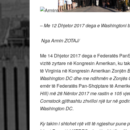
– Me 12 Dhjetor 2017 dega e Washingtoni bë
Nga Armin ZOTAJ/
Me 14 Dhjetor 2017 dega e Federatës PanSh
vizitë zyrtare në Kongresin Amerikan, ku ta
të Virginia në Kongresin Amerikan Zonjën
B
Washington DC dhe me ndihmën e Zonjës 
emër të Federatës Pan-Shqiptare të Amer
Hill) më 28 Nëntor 2017 me rastin e 105 vje
Comstock gjithashtu zhvilloi një tur në go
Washington DC.
Ky takim i shtohet një viti të ngjeshur pun