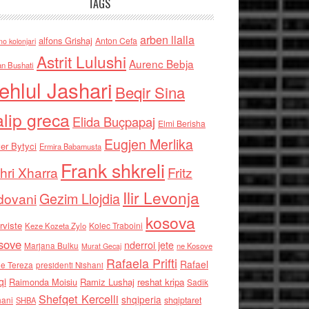
TAGS
arben llalla
alfons Grishaj
Anton Cefa
no kolonjari
Astrit Lulushi
Aurenc Bebja
an Bushati
ehlul Jashari
Beqir Sina
alip greca
Elida Buçpapaj
Elmi Berisha
Eugjen Merlika
er Bytyci
Ermira Babamusta
Frank shkreli
hri Xharra
Fritz
Ilir Levonja
Gezim Llojdia
dovani
kosova
rviste
Kolec Traboini
Keze Kozeta Zylo
sove
nderroi jete
Marjana Bulku
ne Kosove
Murat Gecaj
Rafaela Prifti
Rafael
e Tereza
presidenti Nishani
qi
Raimonda Moisiu
Ramiz Lushaj
reshat kripa
Sadik
Shefqet Kercelli
shqiperia
hani
shqiptaret
SHBA