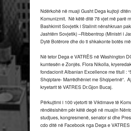
Ndërkohë në muaji Gusht Dega kujtoji ditën
Komunizmit. Në këtë ditë 78 vjet më parë m
Bashkimit Sovjetik i Stalinit nënshkruan pakti
Jashtëm Sovjetik) –Ribbentrop (Ministri i Ja
Dytë Botërore dhe do ti shkakonte botës më
Në tetor Dega e VATRËS në Washington DC 
kumtesën e Zonjës. Flora Nikolla, kryeredak
fondacionit Albanian Excellence me titull :
Shqiptare- Marrëdhëniet me Shqiperinë”. Aj
kryetarit të VATRES Dr.Gjon Bucaj.
Përkujtimi i 100 vjetorti të Viktimave të Kom
rëndësishëm për këtë degë në muajin Nëntor. 
studjues, kongresmenë, senator si dhe Pre
cdo ditë në Facebook nga Dega e VATRES n