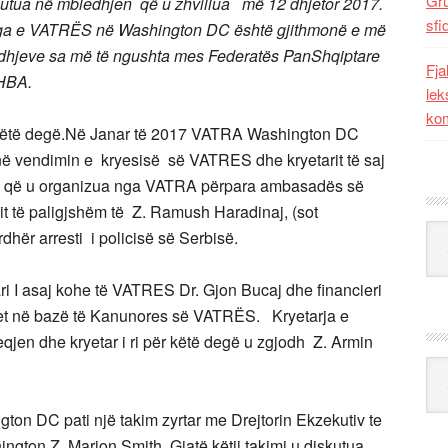
Gr
sutua në mbledhjen që u zhvillua më 12 dhjetor 2017.
sfi
dega e VATRËS në Washington DC është gjithmonë e më
lidhjeve sa më të ngushta mes Federatës PanShqiptare
Fja
SHBA.
lek
kom
ër këtë degë.Në Janar të 2017 VATRA Washington DC
 në vendimin e kryesisë së VATRES dhe kryetarit të saj
tën që u organizua nga VATRA përpara ambasadës së
it të paligjshëm të Z. Ramush Haradinaj, (sot
Kat
dhër arresti i policisë së Serbisë.
i I asaj kohe të VATRES Dr. Gjon Bucaj dhe financieri
hjet në bazë të Kanunores së VATRËS. Kryetarja e
en dhe kryetar i ri për këtë degë u zgjodh Z. Armin
Ark
ngton DC pati një takim zyrtar me Drejtorin Ekzekutiv te
gton Z. Marion Smith. Gjatë këtij takimi u diskutua