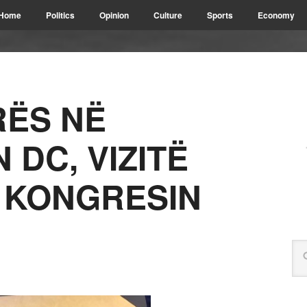
Home
Politics
Opinion
Culture
Sports
Economy
RËS NË
DC, VIZITË
 KONGRESIN