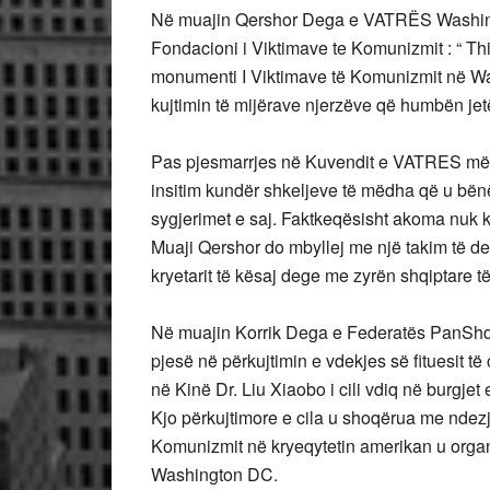
Në muajin Qershor Dega e VATRËS Washingt
Fondacioni i Viktimave te Komunizmit : “ Th
monumenti I Viktimave të Komunizmit në Wa
kujtimin të mijërave njerzëve që humbën jet
Pas pjesmarrjes në Kuvendit e VATRES më
insitim kundër shkeljeve të mëdha që u b
sygjerimet e saj. Faktkeqësisht akoma nuk 
Muaji Qershor do mbyllej me një takim të d
kryetarit të kësaj dege me zyrën shqiptare t
Në muajin Korrik Dega e Federatës PanSh
pjesë në përkujtimin e vdekjes së fituesit t
në Kinë Dr. Liu Xiaobo i cili vdiq në burgj
Kjo përkujtimore e cila u shoqërua me ndez
Komunizmit në kryeqytetin amerikan u organ
Washington DC.