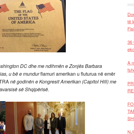
Dom
të 
Fis
36 
eko
A n
ashington DC dhe me ndihmën e Zonjës Barbara
fsh
nias, u bë e mundur
flamuri amerikan u fluturua në emër
VATRA
në godinën e Kongresit Amerikan (Capitol Hill) me
PR
pavarsisë së Shqipërisë.
RE
FO
TA
SH
NJ