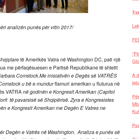
𝐕𝐞
Lek
ri analizën punës për vitin 2017/
FE
“Pi
qiptare të Amerikës Vatra në Washington DC, pati një
Glo
kua me përfaqësuesen e Partisë Republikane të shtetit
A d
arbara Comstock.Me inisiativën e Degës së VATRËS
jet
Comstock u bë e mundur
flamuri amerikan u fluturua në
ikës VATRA
në godinën e Kongresit Amerikan (Capitol
Për
torit të pavarsisë së Shqipërisë. Zyra e Kongresistes
Mba
dinën e Kongresit Amerikan me Degën E Vatres ne
Kul
Pse
e për Degën e Vatrës në Washington. Analiza e punës së