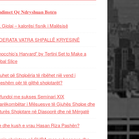
𝐝𝐢𝐦𝐞𝐭 𝐐𝐞̈ 𝐍𝐝𝐫𝐲𝐬𝐡𝐮𝐚𝐧 𝐁𝐨𝐭𝐞̈𝐧
 Gjolaj – kalorësi fisnik i Malësisë
DERATA VATRA SHPALLË KRYESINË
nocchio’s Harvard” by Tertini Set to Make a
bal Slice
uhet që Shqipëria të ribëhet një vend i
ueshëm për të gjithë shqiptarët?
fundoi me sukses Seminari XIX
rëkombëtar i Mësuesve të Gjuhës Shqipe dhe
turës Shqiptare në Diasporë dhe në Mërgatë
 dhe kush e vrau Hasan Riza Pashën?