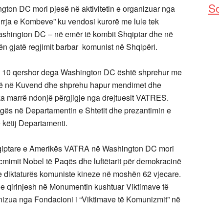
So
on DC mori pjesë në aktivitetin e organizuar nga
irrja e Kombeve” ku vendosi kurorë me lule tek
shington DC – në emër të kombit Shqiptar dhe në
ën gjatë regjimit barbar komunist në Shqipëri.
 10 qershor dega Washington DC është shprehur me
ënë në Kuvend dhe shprehu hapur mendimet dhe
ka marrë ndonjë përgjigje nga drejtuesit VATRES.
egës në Departamentin e Shtetit dhe prezantimin e
ë këtij Departamenti.
qiptare e Amerikës VATRA në Washington DC mori
ë cmimit Nobel të Paqës dhe luftëtarit për demokracinë
et e diktaturës komuniste kineze në moshën 62 vjecare.
je qirinjesh në Monumentin kushtuar Viktimave të
izua nga Fondacioni i “Viktimave të Komunizmit” në