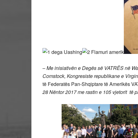
–
Me inisiativën e Degës së VATRËS në W
Comstock, Kongresiste republikane e Virgi
të Federatës Pan-Shqiptare të Amerikës 
28 Nëntor 2017 me rastin e 105 vjetorit të 