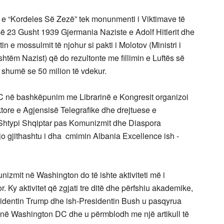
 e “Kordeles Së Zezë” tek monunmenti i Viktimave të
ë 23 Gusht 1939 Gjermania Naziste e Adolf Hitlerit dhe
n e mossulmit të njohur si pakti i Molotov (Ministri i
shtëm Nazist) që do rezultonte me fillimin e Luftës së
 shumë se 50 milion të vdekur.
në bashkëpunim me Librarinë e Kongresit organizoi
tore e Agjensisë Telegrafike dhe drejtuese e
 “Shtypi Shqiptar pas Komunizmit dhe Diaspora
o gjithashtu i dha cmimin Albania Excellence ish -
unizmit në Washington do të ishte aktiviteti më i
Ky aktivitet që zgjati tre ditë dhe përfshiu akademike,
sidentin Trump dhe ish-Presidentin Bush u pasqyrua
ë Washington DC dhe u përmblodh me një artikull të