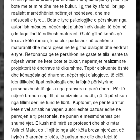
botë më të mirë dhe më të bukur. I gjithë ky sfond libri jep
realisht marrëdhëniet ndërmjet nxënësve, dhe me
mësuesit e tyre… Bota e tyre psikologjike e përshkuar nga
autori ish mësues, nëpërmjet gjuhës individuale, të bën në
çdo faqe libri të ndihesh maturant. Gjatë gjithë kohës që
lexova këtë roman, isha ulur padashur në bankën e
maturantit dhe mora pjesë në të gjitha dialogët dhe ëndrrat
e tyre. Rezonanca që të përshkon në çaste të tilla, është ta
ndjesh veten në këtë botë të bukur, nëpërmjet realizimit të
projektorit të ëndrrave të dikurshme. Tepër elokuente është
dhe kënaqësia që dhurohet nëpërmjet dialogjeve, të cilët
identifikojnë tipat psikologjik dhe krijojnë përfytyrime
personazhesh të gjalla nga pranvera e parë rinore. Për të
ndjerë brenda shpirtit, dinamizmin e madh, që të përshkon
nga fillimi deri në fund të librit.. Kuptohet, se për të arritur
këtë nivel artistik në vepër, autori është bazuar edhe në
përvojën e tij personale, në punën e mësimdhënies për
shumë vjet. E kush më mirë se profesori dhe shkrimtari
Vullnet Mato, do t’i njihte nga afër këta breza njerëzor, që
hyjnë në arenën e jetës, të pajisur me dije dhe tejet të