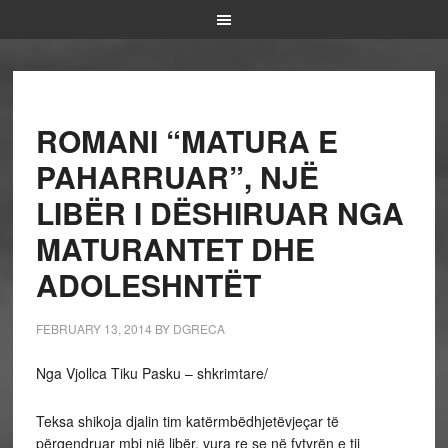
ROMANI “MATURA E
PAHARRUAR”, NJË
LIBËR I DËSHIRUAR NGA
MATURANTET DHE
ADOLESHNTËT
FEBRUARY 13, 2014
BY
DGRECA
Nga Vjollca Tiku Pasku – shkrimtare/
Teksa shikoja djalin tim katërmbëdhjetëvjeçar të
përqendruar mbi një libër, vura re se në fytyrën e tij