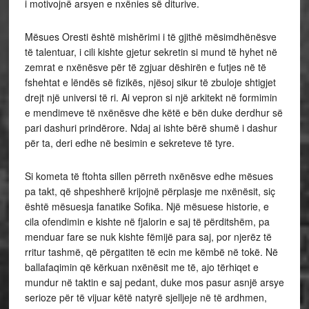
i motivojnë arsyen e nxënies së diturive.
Mësues Oresti është mishërimi i të gjithë mësimdhënësve
të talentuar, i cili kishte gjetur sekretin si mund të hyhet në
zemrat e nxënësve për të zgjuar dëshirën e futjes në të
fshehtat e lëndës së fizikës, njësoj sikur të zbuloje shtigjet
drejt një universi të ri. Ai vepron si një arkitekt në formimin
e mendimeve të nxënësve dhe këtë e bën duke derdhur së
pari dashuri prindërore. Ndaj ai ishte bërë shumë i dashur
për ta, deri edhe në besimin e sekreteve të tyre.
Si kometa të ftohta sillen përreth nxënësve edhe mësues
pa takt, që shpeshherë krijojnë përplasje me nxënësit, siç
është mësuesja fanatike Sofika. Një mësuese historie, e
cila ofendimin e kishte në fjalorin e saj të përditshëm, pa
menduar fare se nuk kishte fëmijë para saj, por njerëz të
rritur tashmë, që përgatiten të ecin me këmbë në tokë. Në
ballafaqimin që kërkuan nxënësit me të, ajo tërhiqet e
mundur në taktin e saj pedant, duke mos pasur asnjë arsye
serioze për të vijuar këtë natyrë sjelljeje në të ardhmen,