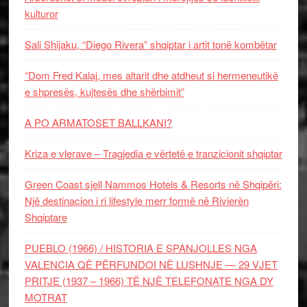
kulturor
Sali Shijaku, “Diego Rivera” shqiptar i artit tonë kombëtar
“Dom Fred Kalaj, mes altarit dhe atdheut si hermeneutikë
e shpresës, kujtesës dhe shërbimit”
A PO ARMATOSET BALLKANI?
Kriza e vlerave – Tragjedia e vërtetë e tranzicionit shqiptar
Green Coast sjell Nammos Hotels & Resorts në Shqipëri:
Një destinacion i ri lifestyle merr formë në Rivierën
Shqiptare
PUEBLO (1966) / HISTORIA E SPANJOLLES NGA
VALENCIA QË PËRFUNDOI NË LUSHNJE — 29 VJET
PRITJE (1937 – 1966) TË NJË TELEFONATE NGA DY
MOTRAT