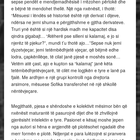
sepse pendët e mendjemadhësisë i rrëzohen përtokë dhe
e bëjnë të mendohet thellë. Një nga nxënësit, i thotë:
“Mësuesi i lëndës së historisë është një derivat i dijeve,
ndërsa ne jemi shuma e përgjithshme e gjitha derivateve.
Truri ynë është si një hardisk madh me kapacitet disa
qindra gigabajt… “Atëherë pse silleni si kalamaj, e jo si
njerëz të pjekur?”, mundi t’u thotë ajo…”Sepse nuk jemi
dyzetvjeçar, jemi tetëmbëdhjetë vjeçar, që bëjmë edhe
lodra, çapkënllëqe, të cilat janë pjesë e moshës sonë…
Vetëm atë çast, ajo e kupton sa “kalamaj” janë këta
tetëmbëdhjetëvjeçarë, të cilët me logjikën e tyre e lanë pa
fjalë. Me ardhjen e një grupi kontrolli nga drejtoria
arsimore, mësuese Sofika transferohet në një shkollë
nëntëvjeçare.
Megjithatë, pjesa e shëndoshe e kolektivit mësimor bën që
nxënësit maturantë të pasurojnë dijet dhe të zhvillojnë
gjerësisht intelektin e tyre. Pasionet e kësaj moshe jepen
nga autori si hëna e argjendtë që plotësohet ngadalë dhe
merr formën e plotë. Ndjenjat e para lulëzojnë si pranvera