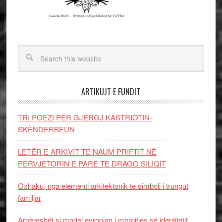
ARTIKUJT E FUNDIT
TRI POEZI PËR GJERGJ KASTRIOTIN-
SKËNDERBEUN
LETËR E ARKIVIT TE NAUM PRIFTIT NË
PERVJETORIN E PARE TE DRAGO SILIQIT
Oxhaku, nga elementi arkitektonik te simboli i trungut
familjar
Arbëreshët si model evropian i mbrojtjes së identitetit