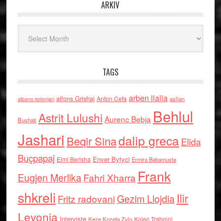
ARKIV
Arkiv
TAGS
arben llalla
alfons Grishaj
Anton Cefa
asllan
albano kolonjari
Behlul
Astrit Lulushi
Aurenc Bebja
Bushati
Jashari
dalip greca
Beqir Sina
Elida
Buçpapaj
Enver Bytyci
Elmi Berisha
Ermira Babamusta
Frank
Eugjen Merlika
Fahri Xharra
shkreli
Ilir
Gezim Llojdia
Fritz radovani
Levonja
Interviste
Kolec Traboini
Keze Kozeta Zylo