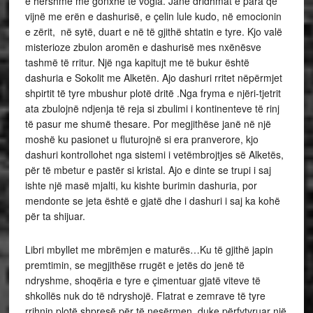
e hershme me gonxhe të vogla. Janë dridhmat e para që
vijnë me erën e dashurisë, e çelin lule kudo, në emocionin
e zërit, në sytë, duart e në të gjithë shtatin e tyre. Kjo valë
misterioze zbulon aromën e dashurisë mes nxënësve
tashmë të rritur. Një nga kapitujt me të bukur është
dashuria e Sokolit me Alketën. Ajo dashuri rritet nëpërmjet
shpirtit të tyre mbushur plotë dritë .Nga fryma e njëri-tjetrit
ata zbulojnë ndjenja të reja si zbulimi i kontinenteve të rinj
të pasur me shumë thesare. Por megjithëse janë në një
moshë ku pasionet u fluturojnë si era pranverore, kjo
dashuri kontrollohet nga sistemi i vetëmbrojtjes së Alketës,
për të mbetur e pastër si kristal. Ajo e dinte se trupi i saj
ishte një masë mjalti, ku kishte burimin dashuria, por
mendonte se jeta është e gjatë dhe i dashuri i saj ka kohë
për ta shijuar.
Libri mbyllet me mbrëmjen e maturës…Ku të gjithë japin
premtimin, se megjithëse rrugët e jetës do jenë të
ndryshme, shoqëria e tyre e çimentuar gjatë viteve të
shkollës nuk do të ndryshojë. Flatrat e zemrave të tyre
rrihnin plotë shpresë për të nesërmen, duke përfytyruar një