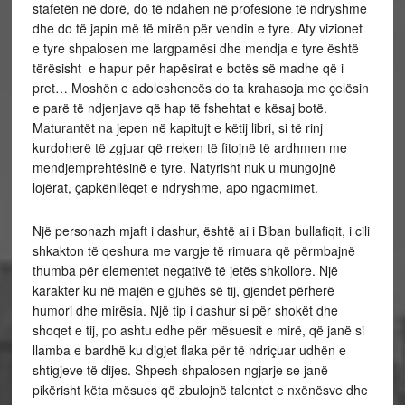
stafetën në dorë, do të ndahen në profesione të ndryshme
dhe do të japin më të mirën për vendin e tyre. Aty vizionet
e tyre shpalosen me largpamësi dhe mendja e tyre është
tërësisht e hapur për hapësirat e botës së madhe që i
pret… Moshën e adoleshencës do ta krahasoja me çelësin
e parë të ndjenjave që hap të fshehtat e kësaj botë.
Maturantët na jepen në kapitujt e këtij libri, si të rinj
kurdoherë të zgjuar që rreken të fitojnë të ardhmen me
mendjemprehtësinë e tyre. Natyrisht nuk u mungojnë
lojërat, çapkënllëqet e ndryshme, apo ngacmimet.
Një personazh mjaft i dashur, është ai i Biban bullafiqit, i cili
shkakton të qeshura me vargje të rimuara që përmbajnë
thumba për elementet negativë të jetës shkollore. Një
karakter ku në majën e gjuhës së tij, gjendet përherë
humori dhe mirësia. Një tip i dashur si për shokët dhe
shoqet e tij, po ashtu edhe për mësuesit e mirë, që janë si
llamba e bardhë ku digjet flaka për të ndriçuar udhën e
shtigjeve të dijes. Shpesh shpalosen ngjarje se janë
pikërisht këta mësues që zbulojnë talentet e nxënësve dhe