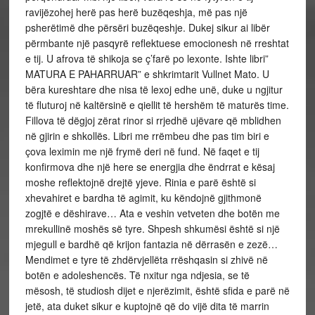
ravijëzohej herë pas herë buzëqeshja, më pas një
psherëtimë dhe përsëri buzëqeshje. Dukej sikur ai libër
përmbante një pasqyrë reflektuese emocionesh në rreshtat
e tij. U afrova të shikoja se ç’farë po lexonte. Ishte libri”
MATURA E PAHARRUAR” e shkrimtarit Vullnet Mato. U
bëra kureshtare dhe nisa të lexoj edhe unë, duke u ngjitur
të fluturoj në kaltërsinë e qiellit të hershëm të maturës time.
Fillova të dëgjoj zërat rinor si rrjedhë ujëvare që mblidhen
në gjirin e shkollës. Libri me rrëmbeu dhe pas tim biri e
çova leximin me një frymë deri në fund. Në faqet e tij
konfirmova dhe një here se energjia dhe ëndrrat e kësaj
moshe reflektojnë drejtë yjeve. Rinia e parë është si
xhevahiret e bardha të agimit, ku këndojnë gjithmonë
zogjtë e dëshirave… Ata e veshin vetveten dhe botën me
mrekullinë moshës së tyre. Shpesh shkumësi është si një
mjegull e bardhë që krijon fantazia në dërrasën e zezë…
Mendimet e tyre të zhdërvjellëta rrëshqasin si zhivë në
botën e adoleshencës. Të nxitur nga ndjesia, se të
mësosh, të studiosh dijet e njerëzimit, është sfida e parë në
jetë, ata duket sikur e kuptojnë që do vijë dita të marrin