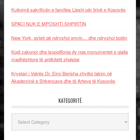
Kujtojmë sakrificën e familjes Lleshi për lirinë e Kosovës
SPAÇI NUK E MPOSHTI SHPIRTIN
New York, qyteti që ndryshoi emrin… dhe ndryshoi botën
Kodi zakonor dhe isopolifonia dy nga monumentet e gjalla
madhështore të antikitetit shqiptar
Kryetari i Vatrës Dr. Elmi Berisha zhvilloi takim në
Akademinë e Shkencave dhe të Arteve të Kosovës
KATEGORITË
Kategoritë