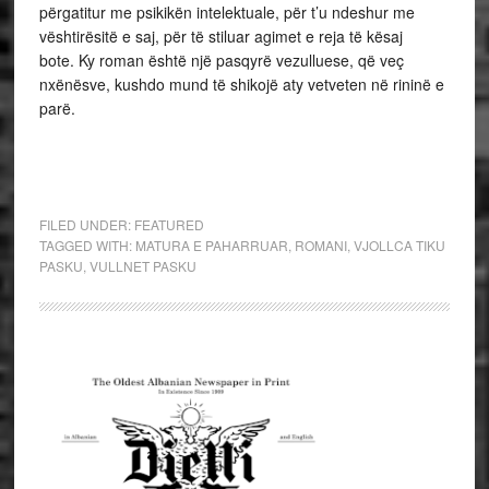
përgatitur me psikikën intelektuale, për t’u ndeshur me
vështirësitë e saj, për të stiluar agimet e reja të kësaj
bote. Ky roman është një pasqyrë vezulluese, që veç
nxënësve, kushdo mund të shikojë aty vetveten në rininë e
parë.
FILED UNDER:
FEATURED
TAGGED WITH:
MATURA E PAHARRUAR
,
ROMANI
,
VJOLLCA TIKU
PASKU
,
VULLNET PASKU