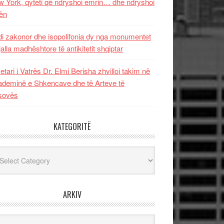
 York, qyteti që ndryshoi emrin… dhe ndryshoi
ën
i zakonor dhe isopolifonia dy nga monumentet
jalla madhështore të antikitetit shqiptar
etari i Vatrës Dr. Elmi Berisha zhvilloi takim në
deminë e Shkencave dhe të Arteve të
sovës
KATEGORITË
egoritë
ARKIV
iv