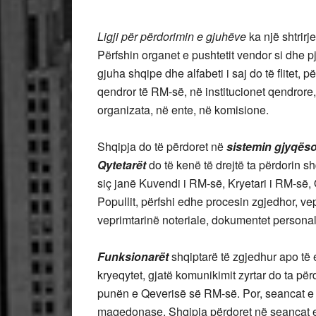
Ligji për përdorimin e gjuhëve
ka një shtrirj
Përfshin organet e pushtetit vendor si dhe pj
gjuha shqipe dhe alfabeti i saj do të flitet, p
qendror të RM-së, në institucionet qendrore, 
organizata, në ente, në komisione.
Shqipja do të përdoret në
sistemin gjyqës
Qytetarët
do të kenë të drejtë ta përdorin s
siç janë Kuvendi i RM-së, Kryetari i RM-së,
Popullit, përfshi edhe procesin zgjedhor, vep
veprimtarinë noteriale, dokumentet personale
Funksionarët
shqiptarë të zgjedhur apo të 
kryeqytet, gjatë komunikimit zyrtar do ta pë
punën e Qeverisë së RM-së. Por, seancat 
maqedonase. Shqipja përdoret në seancat 