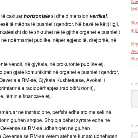
New
bot
e të caktuar
horizontale
si dhe dimension
vertikal
.
Kod
esë të mëdha të pushtetit qendror. Në bazë të këtij ligji,
e g
ërkatësisht do të shkruhet në të gjitha organet e pushtetit
në ndërmarrjet publike, nëpër agjencitë, drejtoritë, në
Kry
Aka
Ko
or
të vendit, në gjykata, në prokuroritë publike etj.
hqipen gjatë komunikimit në organet e pushtetit qendror,
 Qeveria e RM-së, Gjykata Kushtetuese, Avokati i
rimtarinë e radiopërhapjes (radiodifuzionit),
Kat
, lëmin e financave etj.
emëruar në institucione, përfshi edhe ato me seli në
rdorin gjuhën shqipe. Shqipja bëhet zyrtare edhe në
e Qeverisë së RM-së udhëhiqen në gjuhën
Ark
e Qeverisë së RM-së vetëm atëherë kur ato udhëhiqen