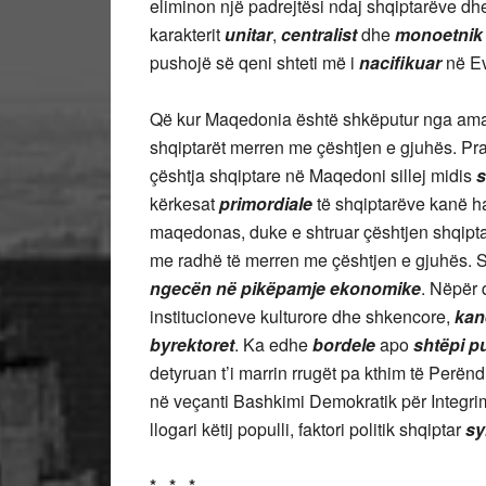
eliminon një padrejtësi ndaj shqiptarëve dhe
karakterit
unitar
,
centralist
dhe
monoetnik
pushojë së qeni shteti më i
nacifikuar
në Ev
Që kur Maqedonia është shkëputur nga amal
shqiptarët merren me çështjen e gjuhës. Pra 
çështja shqiptare në Maqedoni sillej midis
s
kërkesat
primordiale
të shqiptarëve kanë 
maqedonas, duke e shtruar çështjen shqipt
me radhë të merren me çështjen e gjuhës. S
ngecën në pikëpamje ekonomike
. Nëpër 
institucioneve kulturore dhe shkencore,
kan
byrektoret
. Ka edhe
bordele
apo
shtëpi p
detyruan t’i marrin rrugët pa kthim të Perënd
në veçanti Bashkimi Demokratik për Integri
llogari këtij populli, faktori politik shqiptar
sy
* * *