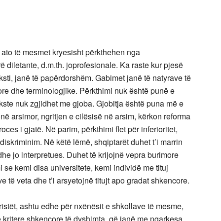
ër ato të mesmet kryesisht përkthehen nga
diletante, d.m.th. joprofesionale. Ka raste kur pjesë
teksti, janë të papërdorshëm. Gabimet janë të natyrave të
ore dhe terminologjike. Përkthimi nuk është punë e
ste nuk zgjidhet me gjoba. Gjobitja është puna më e
tonë arsimor, ngritjen e cilësisë në arsim, kërkon reforma
oces i gjatë. Në parim, përkthimi flet për inferioritet,
diskriminim. Në këtë lëmë, shqiptarët duhet t’i marrin
dhe jo interpretues. Duhet të krijojnë vepra burimore
se kemi disa universitete, kemi individë me tituj
e të veta dhe t’i arsyetojnë titujt apo gradat shkencore.
loristët, ashtu edhe për nxënësit e shkollave të mesme,
e kritere shkencore të dyshimta, që janë me ngarkesa