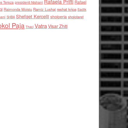
Rafaela Prifti
Rafael
e Tereza
presidenti Nishani
qi
Raimonda Moisiu
Ramiz Lushaj
reshat kripa
Sadik
Shefqet Kercelli
shqiperia
hani
shqiptaret
SHBA
kol Paja
Vatra
Visar Zhiti
Thaci