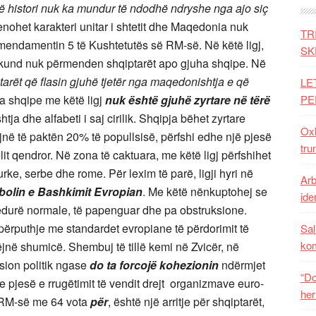
ë histori nuk ka mundur të ndodhë ndryshe nga ajo siç
 cenohet karakteri unitar i shtetit dhe Maqedonia nuk
TR
amendamentin 5 të Kushtetutës së RM-së. Në këtë ligj,
SK
askund nuk përmenden shqiptarët apo gjuha shqipe. Në
tarët që flasin gjuhë tjetër nga maqedonishtja e që
LE
a shqipe me këtë ligj
nuk është gjuhë zyrtare në tërë
PE
tja dhe alfabeti i saj cirilik. Shqipja bëhet zyrtare
Oxh
ëjnë të paktën 20% të popullsisë, përfshi edhe një pjesë
tru
lit qendror. Në zona të caktuara, me këtë ligj përfshihet
urke, serbe dhe rome. Për lexim të parë, ligji hyri në
Arb
bolin e Bashkimit Evropian
. Me këtë nënkuptohej se
iden
ocedurë normale, të papenguar dhe pa obstruksione.
 përputhje me standardet evropiane të përdorimit të
Sal
ko
jnë shumicë. Shembuj të tillë kemi në Zvicër, në
nsion politik ngase
do ta forcojë kohezionin
ndërmjet
“Do
pjesë e rrugëtimit të vendit drejt
organizmave euro-
her
 e RM-së me 64 vota
për
, është një arritje për shqiptarët,