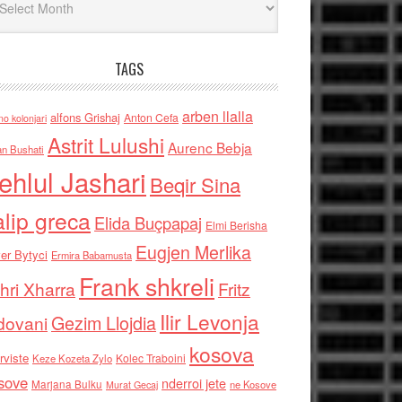
TAGS
arben llalla
alfons Grishaj
Anton Cefa
no kolonjari
Astrit Lulushi
Aurenc Bebja
an Bushati
ehlul Jashari
Beqir Sina
alip greca
Elida Buçpapaj
Elmi Berisha
Eugjen Merlika
er Bytyci
Ermira Babamusta
Frank shkreli
hri Xharra
Fritz
Ilir Levonja
Gezim Llojdia
dovani
kosova
rviste
Kolec Traboini
Keze Kozeta Zylo
sove
nderroi jete
Marjana Bulku
ne Kosove
Murat Gecaj