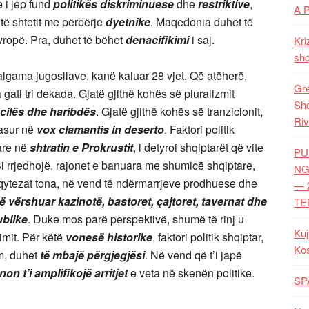
 i jep fund
politikës diskriminuese
dhe
restriktive
,
A 
të shtetit me përbërje
dyetnike
. Maqedonia duhet të
ropë. Pra, duhet të bëhet
denacifikimi
i saj.
Kri
shq
gama jugosllave, kanë kaluar 28 vjet. Që atëherë,
Gre
gati tri dekada. Gjatë gjithë kohës së pluralizmit
Shq
cilës dhe haribdës
. Gjatë gjithë kohës së tranzicionit,
Riv
hasur në
vox clamantis in deserto
. Faktori politik
are në
shtratin e Prokrustit
, i detyroi shqiptarët që vite
PU
i rrjedhojë, rajonet e banuara me shumicë shqiptare,
NG
qytezat tona, në vend të ndërmarrjeve prodhuese dhe
— 
ë vërshuar kazinotë, bastoret, çajtoret, tavernat dhe
TE
ublike
. Duke mos parë perspektivë, shumë të rinj u
Kuj
imit. Për këtë
vonesë historike
, faktori politik shqiptar,
Ko
m, duhet
të mbajë përgjegjësi
. Në vend që t’i japë
non t’i amplifikojë arritjet
e veta në skenën politike.
SP