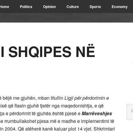
Home
Politics
Opinion
Culture
Sports
Economy
 I SHQIPES NË
të bëjë me gjuhën, mban titullin
Ligji për përdorimin e
së që flasin gjuhë tjetër nga maqedonishtja, e që
ja e përdorimit të gjuhës është pjesë e
Marrëveshjes
t se rrumbullakohet pjesa më e madhe e implementimi të
tin 2004. Që atëherë kanë kaluar plot 14 vjet. Shkrimtari