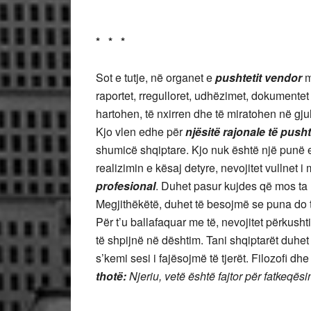
* * *
Sot e tutje, në organet e
pushtetit vendor
m
raportet, rregulloret, udhëzimet, dokumentet 
hartohen, të nxirren dhe të miratohen në gj
Kjo vlen edhe për
njësitë rajonale të push
shumicë shqiptare. Kjo nuk është një punë e
realizimin e kësaj detyre, nevojitet vullnet 
profesional
. Duhet pasur kujdes që mos ta 
Megjithëkëtë, duhet të besojmë se puna do t
Për t’u ballafaquar me të, nevojitet përkus
të shpijnë në dështim. Tani shqiptarët duhet 
s’kemi sesi i fajësojmë të tjerët. Filozofi dh
thotë:
Njeriu, vetë është fajtor për fatkeqësi