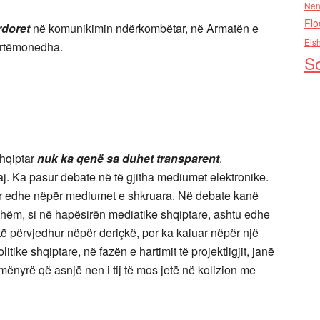
Nen
Flo
rdoret
në komunikimin ndërkombëtar, në Armatën e
Els
artëmonedha.
So
shqiptar
nuk ka qenë sa duhet transparent
.
uaj. Ka pasur debate në të gjitha mediumet elektronike.
tur edhe nëpër mediumet e shkruara. Në debate kanë
shëm, si në hapësirën mediatike shqiptare, ashtu edhe
ë përvjedhur nëpër deriçkë, por ka kaluar nëpër një
itike shqiptare, në fazën e hartimit të projektligjit, janë
 mënyrë që asnjë nen i tij të mos jetë në kolizion me