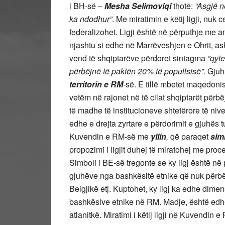
i BH-së –
Mesha Selimoviqi
thotë:
“Asgjë n
ka ndodhur”
. Me miratimin e këtij ligji, nuk
federalizohet. Ligji është në përputhje me 
njashtu si edhe në Marrëveshjen e Ohrit, 
vend të shqiptarëve përdoret sintagma
”qyte
përbëjnë të paktën 20% të popullsisë”
. Gjuh
territorin e RM
-së. E tillë mbetet maqedonish
vetëm në rajonet në të cilat shqiptarët përb
të madhe të institucioneve shtetërore të nive
edhe e drejta zyrtare e përdorimit e gjuhës t
Kuvendin e RM-së me
yllin
,
që paraqet
sim
propozimi i ligjit duhej të miratohej me pr
Simboli i BE-së tregonte se ky ligj është në
gjuhëve nga bashkësitë etnike që nuk përbë
Belgjikë etj. Kuptohet, ky ligj ka edhe dime
bashkësive etnike në RM. Madje, është edhe 
atlanitkë. Miratimi i këtij ligji në Kuvendin