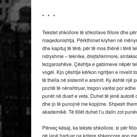
* * *
Tekstet shkollore të shkollave fillore dhe p
maqedonishtja. Përkthimet kryhen në mënyrë 
dhe kapituj të tërë, për të mos thënë i tërë 
ndryshme – teknike, drejtshkrimore, sintaks
tezgaroshëve. Çështja e gabimeve nëpër tek
vogël. Kjo çështje kërkon ngritjen e nivelit 
të thella në sistemit e arsimit. Ky është një pr
pozitë të nënshtruar, tregon varësi por edhe 
punët në duart e veta. Duhet të jenë autorë 
dhe jo të punojnë me kopjime. Shpesh themi 
akademikë. Të tillët duhet t’u dalin zot punëv
Përveç kësaj, ka tekste shkollore, si për fil
që janë hartuar pa kritere shkencore apo m