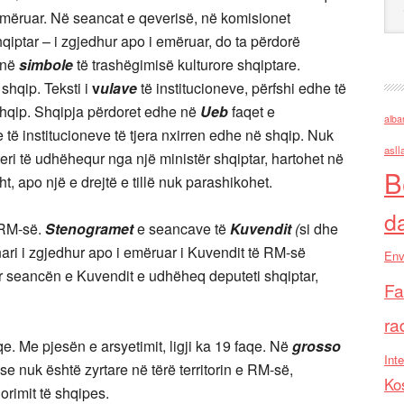
 emëruar. Në seancat e qeverisë, në komisionet
qiptar – i zgjedhur apo i emëruar, do ta përdorë
jnë
simbole
të trashëgimisë kulturore shqiptare.
shqip. Teksti i
v
ulave
të institucioneve, përfshi edhe të
shqip. Shqipja përdoret edhe në
Ueb
faqet e
alba
e të institucioneve të tjera nxirren edhe në shqip. Nuk
asll
steri të udhëhequr nga një ministër shqiptar, hartohet në
B
, apo një e drejtë e tillë nuk parashikohet.
d
 RM-së.
Stenogramet
e seancave të
Kuvendit
(
si dhe
ri i zgjedhur apo i emëruar i Kuvendit të RM-së
Env
ur seancën e Kuvendit e udhëheq deputeti shqiptar,
Fa
ra
qe. Me pjesën e arsyetimit, ligji ka 19 faqe. Në
grosso
Inte
ëse nuk është zyrtare në tërë territorin e RM-së,
Ko
orimit të shqipes.