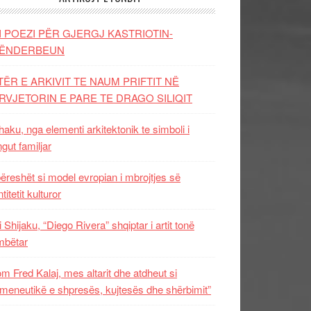
I POEZI PËR GJERGJ KASTRIOTIN-
ËNDERBEUN
TËR E ARKIVIT TE NAUM PRIFTIT NË
RVJETORIN E PARE TE DRAGO SILIQIT
aku, nga elementi arkitektonik te simboli i
ngut familjar
ëreshët si model evropian i mbrojtjes së
titetit kulturor
i Shijaku, “Diego Rivera” shqiptar i artit tonë
mbëtar
m Fred Kalaj, mes altarit dhe atdheut si
meneutikë e shpresës, kujtesës dhe shërbimit”