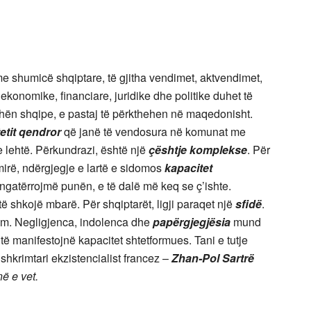
e shumicë shqiptare, të gjitha vendimet, aktvendimet,
ekonomike, financiare, juridike dhe politike duhet të
uhën shqipe, e pastaj të përkthehen në maqedonisht.
tetit qendror
që janë të vendosura në komunat me
 lehtë. Përkundrazi, është një
çështje komplekse
. Për
i mirë, ndërgjegje e lartë e sidomos
kapacitet
ngatërrojmë punën, e të dalë më keq se ç’ishte.
ë shkojë mbarë. Për shqiptarët, ligji paraqet një
sfidë
.
htim. Negligjenca, indolenca dhe
papërgjegjësia
mund
të manifestojnë kapacitet shtetformues. Tani e tutje
e shkrimtari ekzistencialist francez –
Zhan-Pol Sartrë
në e vet.