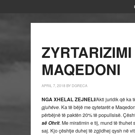
ZYRTARIZIMI
MAQEDONI
APRIL 7, 2018
BY
DGRECA
NGA XHELAL ZEJNELI/
Akti juridik që ka 
gjuhëve.
Ka të bëjë me qytetarët e Maqedoni
përbëjnë të paktën 20% të popullsisë. Çësht
së Ohrit
. Me miratimin e tij, mund të thuhe
saj. Kjo çështje duhej të zgjidhej qysh në vi