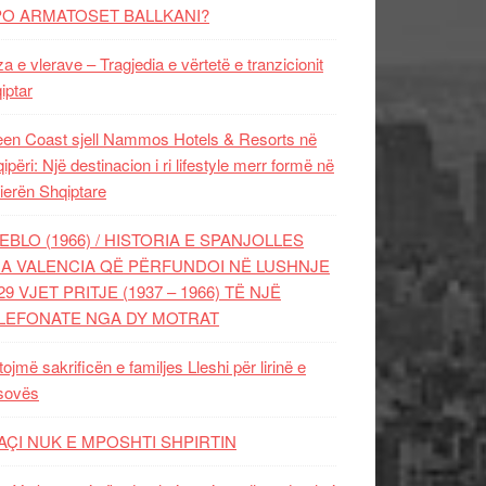
PO ARMATOSET BALLKANI?
za e vlerave – Tragjedia e vërtetë e tranzicionit
iptar
en Coast sjell Nammos Hotels & Resorts në
ipëri: Një destinacion i ri lifestyle merr formë në
ierën Shqiptare
EBLO (1966) / HISTORIA E SPANJOLLES
A VALENCIA QË PËRFUNDOI NË LUSHNJE
29 VJET PRITJE (1937 – 1966) TË NJË
LEFONATE NGA DY MOTRAT
tojmë sakrificën e familjes Lleshi për lirinë e
sovës
AÇI NUK E MPOSHTI SHPIRTIN