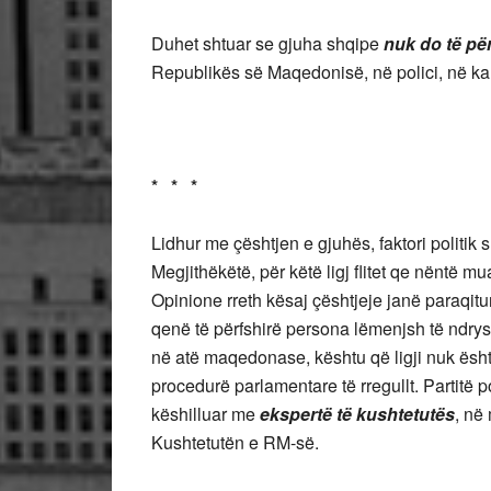
Duhet shtuar se gjuha shqipe
nuk do të pë
Republikës së Maqedonisë, në polici, në k
* * *
Lidhur me çështjen e gjuhës, faktori politik 
Megjithëkëtë, për këtë ligj flitet qe nëntë m
Opinione rreth kësaj çështjeje janë paraqi
qenë të përfshirë persona lëmenjsh të ndry
në atë maqedonase, kështu që ligji nuk ësht
procedurë parlamentare të rregullt. Partitë pol
këshilluar me
ekspertë të kushtetutës
, në
Kushtetutën e RM-së.