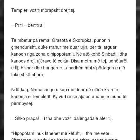
Templeri voziti mbrapsht drejt tij.
– Prit! – bërtiti ai.
Të mbetur pa rema, Grasota e Skorupka, punonin
çmendurisht, duke rrahur me duar ujin, për ta larguar
kanoen nga zona e hipopotamit. Në atë kohë Sinbadi i dha
kanoes drejt ujërave të cekta. Disa metra më tej, udhëtarët
e tij, Fisher dhe Langarde, u hodhën mbi sipërfaqen e një
toke shkëmbore.
Ndërkaq, Namasango u kap me duar në njërin krah te
kanoeja e Templerit. Ky vuri re se ajo po anohej e mund të
përmbysej.
– Shko prapa! – i tha dhe voziti dalëngadalë afër tij.
“Hipopotami nuk kthehet më këtu!”, – tha me vete.
Shtahmani u përkul në krahun e djathtë, për të ruajtur