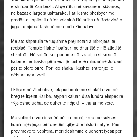
e shtruar të Zambezit. Ai qe rritur në savane e, sidomos,
në bazat e largëta ushtarake. I ati kishte shërbyer me
gradën e kapitenit në ishkoloninë Britanike në Rodezinë e
jugut, e njohur tashmë me emrin Zimbabve.
Me ato shpatulla të fuqishme prej notari a mbrojtësi të
regbisë, Templeri ishte i pajisur me dhuntitë e një atleti të
shkathët. Në kohën kur punonte në Izrael, iu shkrep të
kalonte me traktor përmes një fushe të minuar në Jordani,
për të blerë birrë. Por, kjo shaka i kushtoi shtrenjtë, e
dëbuan nga Izreli.
I kthyer në Zimbabve, tek pushonte me shokët e vet në
breg të liqenit Kariba, atypari kaluan disa lundra ekspedite.
“Kjo është udha, që duhet të ndjek!” – tha ai me vete.
Me vullnet e vendosmëri për tre muaj, kreu me sukses
kursin njëvjeçar për drejtësi, qitje dhe histori natyre. Pas
provimeve të vështira, mori dëshminë e udhërrëfyesit për