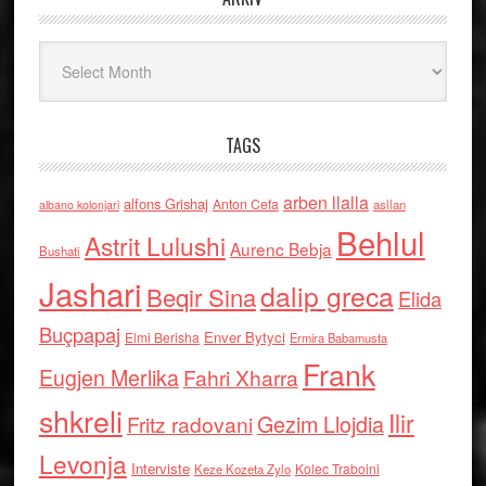
Arkiv
TAGS
arben llalla
alfons Grishaj
Anton Cefa
asllan
albano kolonjari
Behlul
Astrit Lulushi
Aurenc Bebja
Bushati
Jashari
dalip greca
Beqir Sina
Elida
Buçpapaj
Enver Bytyci
Elmi Berisha
Ermira Babamusta
Frank
Eugjen Merlika
Fahri Xharra
shkreli
Ilir
Gezim Llojdia
Fritz radovani
Levonja
Interviste
Kolec Traboini
Keze Kozeta Zylo