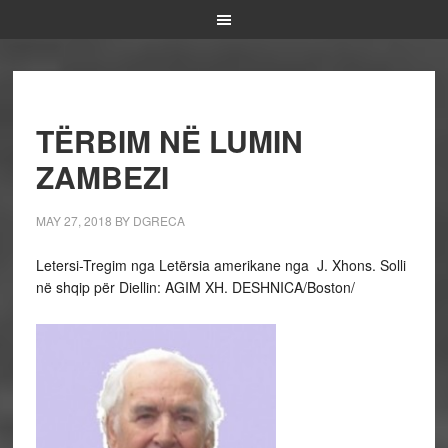
TËRBIM NË LUMIN
ZAMBEZI
MAY 27, 2018
BY
DGRECA
Letersi-Tregim nga Letërsia amerikane nga J. Xhons. Solli
në shqip për Diellin: AGIM XH. DESHNICA/Boston/