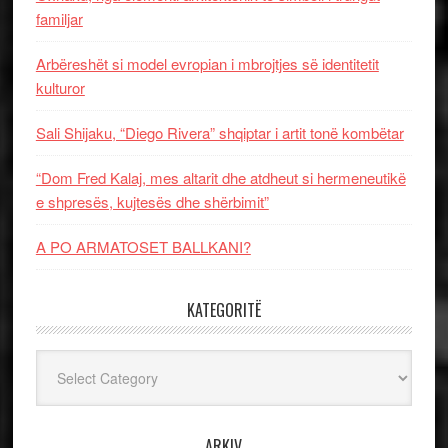
familjar
Arbëreshët si model evropian i mbrojtjes së identitetit
kulturor
Sali Shijaku, “Diego Rivera” shqiptar i artit tonë kombëtar
“Dom Fred Kalaj, mes altarit dhe atdheut si hermeneutikë
e shpresës, kujtesës dhe shërbimit”
A PO ARMATOSET BALLKANI?
KATEGORITË
Kategoritë
ARKIV