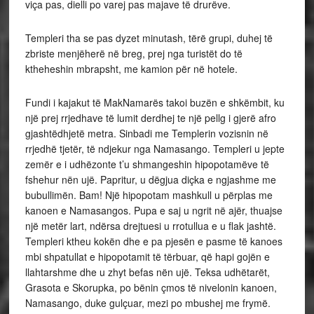
viça pas, dielli po varej pas majave të drurëve.
Templeri tha se pas dyzet minutash, tërë grupi, duhej të
zbriste menjëherë në breg, prej nga turistët do të
ktheheshin mbrapsht, me kamion për në hotele.
Fundi i kajakut të MakNamarës takoi buzën e shkëmbit, ku
një prej rrjedhave të lumit derdhej te një pellg i gjerë afro
gjashtëdhjetë metra. Sinbadi me Templerin vozisnin në
rrjedhë tjetër, të ndjekur nga Namasango. Templeri u jepte
zemër e i udhëzonte t’u shmangeshin hipopotamëve të
fshehur nën ujë. Papritur, u dëgjua diçka e ngjashme me
bubullimën. Bam! Një hipopotam mashkull u përplas me
kanoen e Namasangos. Pupa e saj u ngrit në ajër, thuajse
një metër lart, ndërsa drejtuesi u rrotullua e u flak jashtë.
Templeri ktheu kokën dhe e pa pjesën e pasme të kanoes
mbi shpatullat e hipopotamit të tërbuar, që hapi gojën e
llahtarshme dhe u zhyt befas nën ujë. Teksa udhëtarët,
Grasota e Skorupka, po bënin çmos të nivelonin kanoen,
Namasango, duke gulçuar, mezi po mbushej me frymë.