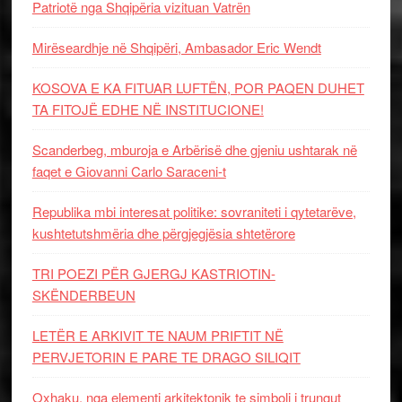
Patriotë nga Shqipëria vizituan Vatrën
Mirëseardhje në Shqipëri, Ambasador Eric Wendt
KOSOVA E KA FITUAR LUFTËN, POR PAQEN DUHET
TA FITOJË EDHE NË INSTITUCIONE!
Scanderbeg, mburoja e Arbërisë dhe gjeniu ushtarak në
faqet e Giovanni Carlo Saraceni-t
Republika mbi interesat politike: sovraniteti i qytetarëve,
kushtetutshmëria dhe përgjegjësia shtetërore
TRI POEZI PËR GJERGJ KASTRIOTIN-
SKËNDERBEUN
LETËR E ARKIVIT TE NAUM PRIFTIT NË
PERVJETORIN E PARE TE DRAGO SILIQIT
Oxhaku, nga elementi arkitektonik te simboli i trungut