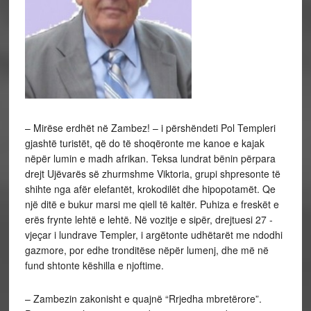
– Mirëse erdhët në Zambez! – i përshëndeti Pol Templeri
gjashtë turistët, që do të shoqëronte me kanoe e kajak
nëpër lumin e madh afrikan. Teksa lundrat bënin përpara
drejt Ujëvarës së zhurmshme Viktoria, grupi shpresonte të
shihte nga afër elefantët, krokodilët dhe hipopotamët. Qe
një ditë e bukur marsi me qiell të kaltër. Puhiza e freskët e
erës frynte lehtë e lehtë. Në vozitje e sipër, drejtuesi 27 -
vjeçar i lundrave Templer, i argëtonte udhëtarët me ndodhi
gazmore, por edhe tronditëse nëpër lumenj, dhe më në
fund shtonte këshilla e njoftime.
– Zambezin zakonisht e quajnë “Rrjedha mbretërore”.