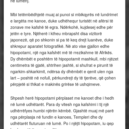
në lumenj.
Mbi tetëmbëdhjetë muaj ai punoi si mbikqyrës në lundrimet
e largëta me kanoe, duke udhëhequr turistët në afërsi të
zonave me kafshë të egra. Ndërkohë, kujdesej edhe për
jetën e tyre. Njëherë i ktheu mbrapsht disa vizitorë
japonezë, që po shkonin si pa të keq drejt luanëve, duke
shkrepur aparatet fotografikë. Në ato vise gjallon edhe
hipopotami, një nga kafshët më të rrezikshme të Afrikës.
Dy dhëmbët e poshtëm të hipopotamit mashkull, mbi njëzet
centimetra të gjatë, shtrihen jashtë, si shufrat e pirunit të
ngarkim-shkarkimit, ndërsa dy dhëmbët e qenit ulen nga
lart – poshtë në nofull, përkundrejt dy të tjerëve, që çohen
përpjetë si thikat e makinës grirëse të ushqimeve.
Shpesh herë hipopotami përplaset me kanoet dhe i hedh
në lumë udhëtarët. Para dy vitesh nga kafshimi i tij një
udhërrëfyes humbi njërën këmbë. Gjashtë muaj më parë
nga përplasja në fundin e kanoes, Templeri dhe dy
udhëtarët fluturuan në lumë. Po i njëjti hipopotam, iu qep