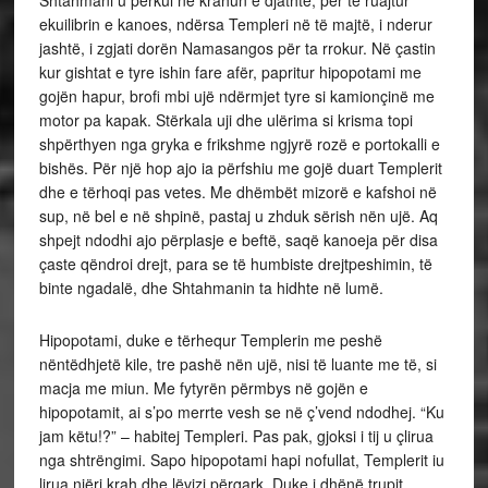
ekuilibrin e kanoes, ndërsa Templeri në të majtë, i nderur
jashtë, i zgjati dorën Namasangos për ta rrokur. Në çastin
kur gishtat e tyre ishin fare afër, papritur hipopotami me
gojën hapur, brofi mbi ujë ndërmjet tyre si kamionçinë me
motor pa kapak. Stërkala uji dhe ulërima si krisma topi
shpërthyen nga gryka e frikshme ngjyrë rozë e portokalli e
bishës. Për një hop ajo ia përfshiu me gojë duart Templerit
dhe e tërhoqi pas vetes. Me dhëmbët mizorë e kafshoi në
sup, në bel e në shpinë, pastaj u zhduk sërish nën ujë. Aq
shpejt ndodhi ajo përplasje e beftë, saqë kanoeja për disa
çaste qëndroi drejt, para se të humbiste drejtpeshimin, të
binte ngadalë, dhe Shtahmanin ta hidhte në lumë.
Hipopotami, duke e tërhequr Templerin me peshë
nëntëdhjetë kile, tre pashë nën ujë, nisi të luante me të, si
macja me miun. Me fytyrën përmbys në gojën e
hipopotamit, ai s’po merrte vesh se në ç’vend ndodhej. “Ku
jam këtu!?” – habitej Templeri. Pas pak, gjoksi i tij u çlirua
nga shtrëngimi. Sapo hipopotami hapi nofullat, Templerit iu
lirua njëri krah dhe lëvizi përqark. Duke i dhënë trupit