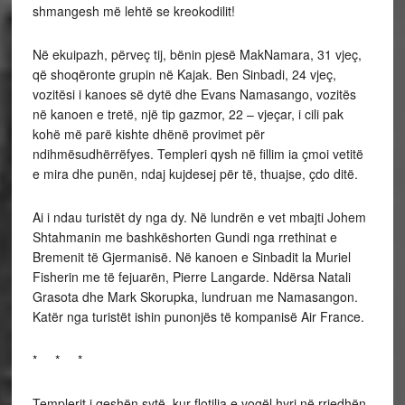
shmangesh më lehtë se kreokodilit!
Në ekuipazh, përveç tij, bënin pjesë MakNamara, 31 vjeç,
që shoqëronte grupin në Kajak. Ben Sinbadi, 24 vjeç,
vozitësi i kanoes së dytë dhe Evans Namasango, vozitës
në kanoen e tretë, një tip gazmor, 22 – vjeçar, i cili pak
kohë më parë kishte dhënë provimet për
ndihmësudhërrëfyes. Templeri qysh në fillim ia çmoi vetitë
e mira dhe punën, ndaj kujdesej për të, thuajse, çdo ditë.
Ai i ndau turistët dy nga dy. Në lundrën e vet mbajti Johem
Shtahmanin me bashkëshorten Gundi nga rrethinat e
Bremenit të Gjermanisë. Në kanoen e Sinbadit la Muriel
Fisherin me të fejuarën, Pierre Langarde. Ndërsa Natali
Grasota dhe Mark Skorupka, lundruan me Namasangon.
Katër nga turistët ishin punonjës të kompanisë Air France.
* * *
Templerit i qeshën sytë, kur flotilja e vogël hyri në rrjedhën