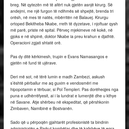
breg. Në qytezën më të afërt nuk gjetën asnjë kirurg. Së
andejmi, me një furgon të ndihmës së shpejtë, brenda tri
orësh, në mes të natës, mbërritën në Balauej. Kirurgu
ortoped Bekitheba Nkabe, rreth të dyzetave, i njoftuar qysh
më parë, priste në spital. Përveç mjekimeve në kokë, në
gjoks e në shpinë, doktor Nkabe ia preu krahun e djathtë.
Operacioni zgjati shtatë orë.
Pas dy ditë kërkimesh, trupin e Evans Namasangos e
gjetën në fund të ujërave.
Deri më sot, në tërë lumin e madh Zambezi, askush
s’është përballur me aq guxim e vendosmëri me
hipopotamin e tërbuar, si Pol Templeri. Pas dorëheqjes nga
puna e udhërrëfyesit, ai i la lundrat e lumenjtë dhe u kthye
në Savane. Atje shërbeu në ekspeditat, që përshkonin
Zimbaven, Namibinë e Bostvanën.
Sado që u përpoqën gjahtarët profesionistë ta bindnin
administratën e Parkut kombëtar dhe të kafshëve të egra,