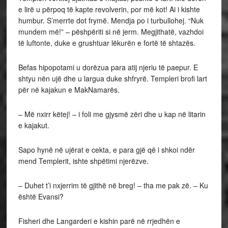
e lirë u përpoq të kapte revolverin, por më kot! Ai i kishte
humbur. S’merrte dot frymë. Mendja po i turbullohej. “Nuk
mundem më!” – pëshpëriti si në jerm. Megjithatë, vazhdoi
të luftonte, duke e grushtuar lëkurën e fortë të shtazës.
Befas hipopotami u dorëzua para atij njeriu të paepur. E
shtyu nën ujë dhe u largua duke shfryrë. Templeri brofi lart
për në kajakun e MakNamarës.
– Më nxirr këtej! – i foli me gjysmë zëri dhe u kap në litarin
e kajakut.
Sapo hynë në ujërat e cekta, e para gjë që i shkoi ndër
mend Templerit, ishte shpëtimi njerëzve.
– Duhet t’i nxjerrim të gjithë në breg! – tha me pak zë. – Ku
është Evansi?
Fisheri dhe Langarderi e kishin parë në rrjedhën e