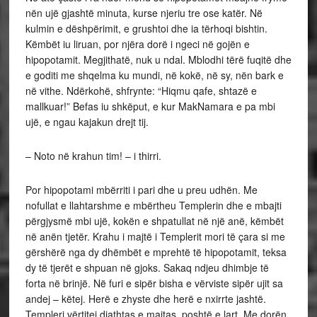
nën ujë gjashtë minuta, kurse njeriu tre ose katër. Në
kulmin e dëshpërimit, e grushtoi dhe ia tërhoqi bishtin.
Këmbët iu liruan, por njëra dorë i ngeci në gojën e
hipopotamit. Megjithatë, nuk u ndal. Mblodhi tërë fuqitë dhe
e goditi me shqelma ku mundi, në kokë, në sy, nën bark e
në vithe. Ndërkohë, shfrynte: “Hiqmu qafe, shtazë e
mallkuar!” Befas iu shkëput, e kur MakNamara e pa mbi
ujë, e ngau kajakun drejt tij.
– Noto në krahun tim! – i thirri.
Por hipopotami mbërriti i pari dhe u preu udhën. Me
nofullat e llahtarshme e mbërtheu Templerin dhe e mbajti
përgjysmë mbi ujë, kokën e shpatullat në një anë, këmbët
në anën tjetër. Krahu i majtë i Templerit mori të çara si me
gërshërë nga dy dhëmbët e mprehtë të hipopotamit, teksa
dy të tjerët e shpuan në gjoks. Sakaq ndjeu dhimbje të
forta në brinjë. Në furi e sipër bisha e vërviste sipër ujit sa
andej – këtej. Herë e zhyste dhe herë e nxirrte jashtë.
Templeri vërtitej djathtas e majtas, poshtë e lart. Me dorën