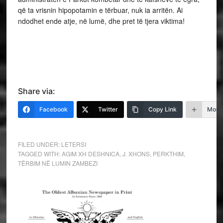
që ta vrisnin hipopotamin e tërbuar, nuk ia arritën. Ai
ndodhet ende atje, në lumë, dhe pret të tjera viktima!
Share via:
Facebook
Twitter
Copy Link
More
FILED UNDER:
LETERSI
TAGGED WITH:
AGIM XH DESHNICA
,
J. XHONS
,
PERKTHIM
,
TËRBIM NË LUMIN ZAMBEZI