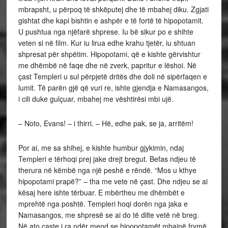
mbrapsht, u përpoq të shkëputej dhe të mbahej diku. Zgjati
gishtat dhe kapi bishtin e ashpër e të fortë të hipopotamit.
U pushtua nga njëfarë shprese. Iu bë sikur po e shihte
veten si në film. Kur iu lirua edhe krahu tjetër, iu shtuan
shpresat për shpëtim. Hipopotami, që e kishte gërvishtur
me dhëmbë në faqe dhe në zverk, papritur e lëshoi. Në
çast Templeri u sul përpjetë dritës dhe doli në sipërfaqen e
lumit. Të parën gjë që vuri re, ishte gjendja e Namasangos,
i cili duke gulçuar, mbahej me vështirësi mbi ujë.
– Noto, Evans! – i thirri. – Hë, edhe pak, se ja, arritëm!
Por ai, me sa shihej, e kishte humbur gjykimin, ndaj
Templeri e tërhoqi prej jake drejt bregut. Befas ndjeu të
therura në këmbë nga një peshë e rëndë. “Mos u kthye
hipopotami prapë?” – tha me vete në çast. Dhe ndjeu se ai
kësaj here ishte tërbuar. E mbërtheu me dhëmbët e
mprehtë nga poshtë. Templeri hoqi dorën nga jaka e
Namasangos, me shpresë se ai do të dilte vetë në breg.
Në ato çaste i ra ndër mend se hipopotamët mbajnë frymë