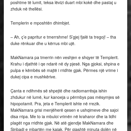
poshtme të lumit, teksa lëvizi duart mbi kokë dhe pastaj u
zhduk në thellësi.
Templerin e mposhtën dhimbjet.
– Ah, ç’e papritur e tmerrshme! S’gjej fjalë ta tregoj! – tha
duke rënkuar dhe u kërrus mbi ujë.
MakNamara pa tmerrin nën veshjen e shqyer të Templerit.
Krahu i djathtë i qe ndarë në dy pjesë. Nga gjoksi, shpina e
pulpa e këmbës së majtë i rridhte gjak. Përmes një vrime i
dukej cipa e mushkërive.
Çanta e ndihmës së shpejtë dhe radiomarrësja ishin
zhdukur në lumë, kur kanoeja u përmbys pas mësymjes së
hipopotamit. Pra, jeta e Templerit ishte në rrezik.
MakNamara grisi menjëherë qesen e ushqimeve dhe sajoi
disa rripa. Me to ia mbuloi vrimën në kraharor dhe ia lidhi
plagët nga rridhte gjak. Në atë gjendje MakNamara dhe
Sinbadi e mbartën me kajak. Për gjashtë minuta dolën në