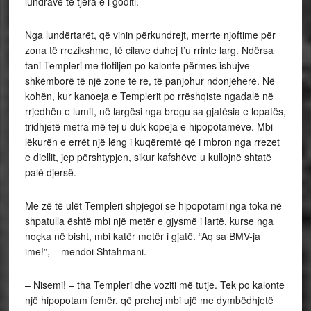
lundrave të tjera e i goditi.
Nga lundërtarët, që vinin përkundrejt, merrte njoftime për
zona të rrezikshme, të cilave duhej t’u rrinte larg. Ndërsa
tani Templeri me flotiljen po kalonte përmes ishujve
shkëmborë të një zone të re, të panjohur ndonjëherë. Në
kohën, kur kanoeja e Templerit po rrëshqiste ngadalë në
rrjedhën e lumit, në largësi nga bregu sa gjatësia e lopatës,
tridhjetë metra më tej u duk kopeja e hipopotamëve. Mbi
lëkurën e errët një lëng i kuqëremtë që i mbron nga rrezet
e diellit, jep përshtypjen, sikur kafshëve u kullojnë shtatë
palë djersë.
Me zë të ulët Templeri shpjegoi se hipopotami nga toka në
shpatulla është mbi një metër e gjysmë i lartë, kurse nga
noçka në bisht, mbi katër metër i gjatë. “Aq sa BMV-ja
ime!”, – mendoi Shtahmani.
– Nisemi! – tha Templeri dhe voziti më tutje. Tek po kalonte
një hipopotam femër, që prehej mbi ujë me dymbëdhjetë