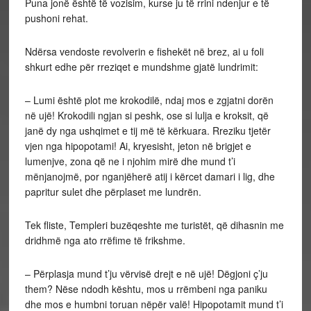
Puna jonë është të vozisim, kurse ju të rrini ndenjur e të
pushoni rehat.
Ndërsa vendoste revolverin e fishekët në brez, ai u foli
shkurt edhe për rreziqet e mundshme gjatë lundrimit:
– Lumi është plot me krokodilë, ndaj mos e zgjatni dorën
në ujë! Krokodili ngjan si peshk, ose si lulja e kroksit, që
janë dy nga ushqimet e tij më të kërkuara. Rreziku tjetër
vjen nga hipopotami! Ai, kryesisht, jeton në brigjet e
lumenjve, zona që ne i njohim mirë dhe mund t’i
mënjanojmë, por nganjëherë atij i kërcet damari i lig, dhe
papritur sulet dhe përplaset me lundrën.
Tek fliste, Templeri buzëqeshte me turistët, që dihasnin me
dridhmë nga ato rrëfime të frikshme.
– Përplasja mund t’ju vërvisë drejt e në ujë! Dëgjoni ç’ju
them? Nëse ndodh kështu, mos u rrëmbeni nga paniku
dhe mos e humbni toruan nëpër valë! Hipopotamit mund t’i