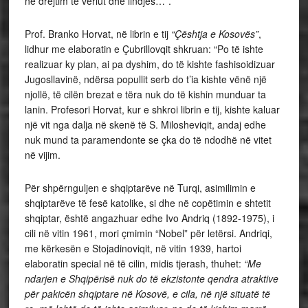
në drejtim të veriut dhe lindjes…”.
Prof. Branko Horvat, në librin e tij
“Çështja e Kosovës”
,
lidhur me elaboratin e Çubrillovqit shkruan: “Po të ishte
realizuar ky plan, ai pa dyshim, do të kishte fashisoidizuar
Jugosllavinë, ndërsa popullit serb do t’ia kishte vënë një
njollë, të cilën brezat e tëra nuk do të kishin munduar ta
lanin. Profesori Horvat, kur e shkroi librin e tij, kishte kaluar
një vit nga dalja në skenë të S. Milosheviqit, andaj edhe
nuk mund ta paramendonte se çka do të ndodhë në vitet
në vijim.
Për shpërnguljen e shqiptarëve në Turqi, asimilimin e
shqiptarëve të fesë katolike, si dhe në copëtimin e shtetit
shqiptar, është angazhuar edhe Ivo Andriq (1892-1975), i
cili në vitin 1961, mori çmimin “Nobel” për letërsi. Andriqi,
me kërkesën e Stojadinoviqit, në vitin 1939, hartoi
elaboratin special në të cilin, midis tjerash, thuhet:
“Me
ndarjen e Shqipërisë nuk do të ekzistonte qendra atraktive
për pakicën shqiptare në Kosovë, e cila, në një situatë të