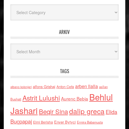
Kategoritë
ARKIV
Arkiv
TAGS
arben llalla
alfons Grishaj
Anton Cefa
asllan
albano kolonjari
Behlul
Astrit Lulushi
Aurenc Bebja
Bushati
Jashari
dalip greca
Beqir Sina
Elida
Buçpapaj
Enver Bytyci
Elmi Berisha
Ermira Babamusta