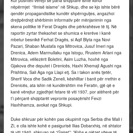
Kur pushteti vërejti se paria shqiptare ishte lidhur
nëpërmjet “Ilmisë islame” në Shkup, dhe se kjo ishte bërë
qendër propagandistike kundër shpërnguljes, angazhoi
drejtpërdrejt shërbimin informativ për mënjanimin nga
skena politike të Ferat Dragës dhe përkrahësve të tij. Në
raportin zyrtar theksohet se shumica e krerëve i kanë
mbetur besnikë Ferhat Dragës, si Aqif Blyta nga Novi
Pazari, Shaban Mustafa nga Mitrovica, Jusuf Imeri nga
Drenica, Adem Marmullaku nga Istogu, Rrustem Arlani nga
Mitrovica, vëllezërit Boletini, Asim Luzha, hoxhë nga
Gjakova dhe deputet i Drenicës, Haxhi Xhemajl Agushi nga
Prishtina, Sali Aga nga Llapi etj. Sa i takon anës tjetër,
Sherif Voca dhe Sadik Zeneli, këshilltar i banit për rrethin e
Drenicës, ata ishin në kundërshtim me Feratin, gjë që e
kanë vërejtur zgjedhjet fetare të viti 1937, por atëherë për
t’i përçarë shqiptarët vepronte posaçërisht Fevzi
Haxhihamza, avokat nga Shkupi.
Duke shkruar për kohën pas okupimit nga Serbia dhe Mali i
Zi, e cila ishte kohë e pasigurisë Ilias Dobarxhiq, në shtator
të viti 1940, shkruan në
“Gajret”
:
”Koha e njëzet viteve të