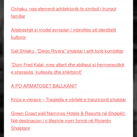
Oxhaku, nga elementi arkitektonik te simboli i trungut
familjar
Arbëreshët si model evropian i mbrojtjes së identitetit
kulturor
Sali Shijaku, “Diego Rivera” shqiptar i artit tonë kombëtar
“Dom Fred Kalaj, mes altarit dhe atdheut si hermeneutikë
e shpresës, kujtesës dhe shërbimit”
A PO ARMATOSET BALLKANI?
Kriza e vlerave – Tragjedia e vërtetë e tranzicionit shqiptar
Green Coast sjell Nammos Hotels & Resorts në Shqipëri:
Një destinacion i ri lifestyle merr formë në Rivierën
Shqiptare