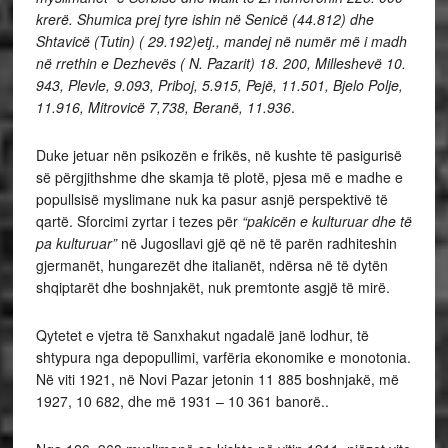
krerë. Shumica prej tyre ishin në Senicë (44.812) dhe
Shtavicë (Tutin
) ( 29.192)etj., mandej në numër më i madh
në rrethin e Dezhevës
( N. Pazarit) 18. 200, Milleshevë 10.
943, Plevle, 9.093, Priboj, 5.915, Pejë
, 11.501, Bjelo Polje,
11.916, Mitrovicë
7,738, Beranë, 11.936
.
Duke jetuar nën psikozën e frikës, në kushte të pasigurisë
së përgjithshme dhe skamja të plotë, pjesa më e madhe e
popullsisë myslimane nuk ka pasur asnjë perspektivë të
qartë. Sforcimi zyrtar i tezes për
“pakicën e kulturuar dhe të
pa kulturuar”
në Jugosllavi gjë që në të parën radhiteshin
gjermanët, hungarezët dhe italianët, ndërsa në të dytën
shqiptarët dhe boshnjakët, nuk premtonte asgjë të mirë.
Qytetet e vjetra të Sanxhakut ngadalë janë lodhur, të
shtypura nga depopullimi, varfëria ekonomike e monotonia.
Në viti 1921, në Novi Pazar jetonin 11 885 boshnjakë, më
1927, 10 682, dhe më 1931 – 10 361 banorë..