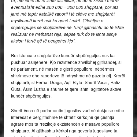
re, më lehtë do të ishte asimiluar, ne do të kishim marrë
eventualisht edhe 200 000 – 300 000 shqiptarë, por ata
janë më tepër katolikë raporti i të cilëve me shqiptarët
myslimanë
kurrë nuk ka qenë i mirë. Çështjen e
shpërnguljes së shqiptarëve në Turqi gjithashtu do të ishte
realizuar në rrethanat reja, sepse nuk do të ishte asnjë
aksion i fortë që të pengohet kjo”.
Rezistenca e shqiptarëve kundër shpërnguljes nuk ka
pushuar asnjëherë. Kjo rezistencë zhvillohej gjithandej, si
në parlament, në masën e gjerë popullore, nëpërmes
shkrimeve dhe raporteve të ndryshme në gazeta etj. Krerët
shqiptarë, si Ferhat Draga, Aqif Blyta Sherif Voca , Hafiz
Guta, Asim Luzha e shumë të tjerë ishin agjitatorë aktivë
kundër shpërnguljes.
Sherif Voca në parlamentin jugosllav vuri në dukje se edhe
interesat e përgjithshme të shtetit kërkojnë që çështja
agrare mos ta rrezikojë ekzistencën e masave popullore
shqiptare. Ai gjithashtu kërkoi nga qeveria jugosllave ta