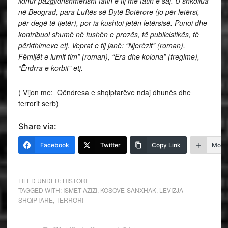
lidhur pazgjidhshmërisht fatin e tij me fatin e saj. U shkollua
në Beograd
, para Luftës së Dytë Botërore
(jo për letërsi,
për degë të tjetër), por ia kushtoi jetën letërsisë. Punoi dhe
kontribuoi shumë në fushën e prozës, të publicistikës, të
përkthimeve etj. Veprat e tij janë: “Njerëzit” (roman),
Fëmijët e lumit tim” (roman), “Era dhe kolona” (tregime),
“Ëndrra e korbit” etj.
( Vijon me: Qëndresa e shqiptarëve ndaj dhunës dhe
terrorit serb)
Share via:
Facebook
Twitter
Copy Link
More
FILED UNDER:
HISTORI
TAGGED WITH:
ISMET AZIZI
,
KOSOVE-SANXHAK
,
LEVIZJA
SHQIPTARE
,
TERRORI