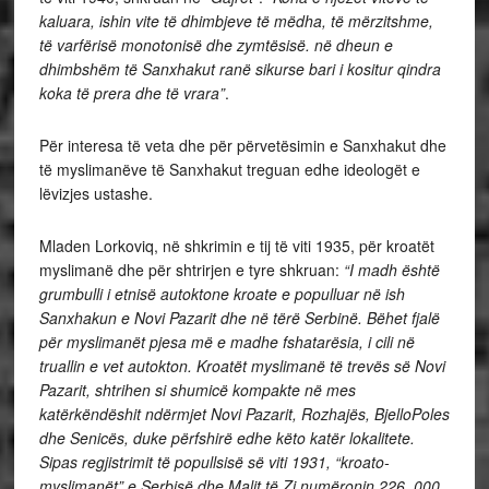
kaluara, ishin vite të dhimbjeve të mëdha, të mërzitshme,
të varfërisë monotonisë dhe zymtësisë. në dheun e
dhimbshëm të Sanxhakut ranë sikurse bari i kositur qindra
koka të prera dhe të vrara”
.
Për interesa të veta dhe për përvetësimin e Sanxhakut dhe
të myslimanëve të Sanxhakut treguan edhe ideologët e
lëvizjes ustashe.
Mladen Lorkoviq, në shkrimin e tij të viti 1935, për kroatët
myslimanë dhe për shtrirjen e tyre shkruan:
“I madh është
grumbulli i etnisë autoktone kroate e populluar në ish
Sanxhakun e Novi Pazarit dhe në tërë Serbinë. Bëhet fjalë
për myslimanët pjesa më e madhe fshatarësia, i cili në
truallin e vet autokton. Kroatët myslimanë
të trevës së Novi
Pazarit, shtrihen si shumicë kompakte në mes
katërkëndëshit ndërmjet Novi Pazarit, Rozhajës, BjelloPoles
dhe Senicës, duke përfshirë edhe këto katër lokalitete.
Sipas regjistrimit të popullsisë së viti 1931, “kroato-
myslimanët” e Serbisë dhe Malit të Zi numëronin 226. 000