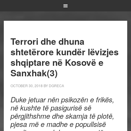
Terrori dhe dhuna
shtetërore kundër lëvizjes
shqiptare në Kosovë e
Sanxhak(3)
OCTOBER 30, 2018
BY
DGRECA
Duke jetuar nën psikozën e frikës,
në kushte të pasigurisë së
përgjithshme dhe skamja të plotë,
pjesa më e madhe e popullsisë