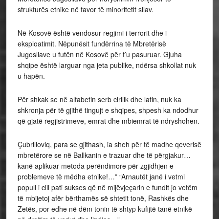
strukturës etnike në favor të minoritetit sllav.
Në Kosovë është vendosur regjimi i terrorit dhe i
eksploatimit. Nëpunësit fundërrina të Mbretërisë
Jugosllave u futën në Kosovë për t’u pasuruar. Gjuha
shqipe është larguar nga jeta publike, ndërsa shkollat nuk
u hapën.
Për shkak se në alfabetin serb cirilik dhe latin, nuk ka
shkronja për të gjithë tingujt e shqipes, shpesh ka ndodhur
që gjatë regjistrimeve, emrat dhe mbiemrat të ndryshohen.
Çubrilloviq, para se gjithash, ia sheh për të madhe qeverisë
mbretërore se në Ballkanin e trazuar dhe të përgjakur…
kanë aplikuar metoda perëndimore për zgjidhjen e
problemeve të mëdha etnike!…” “Arnautët janë i vetmi
popull i cili pati sukses që në mijëvjeçarin e fundit jo vetëm
të mbijetoj afër bërthamës së shtetit tonë, Rashkës dhe
Zetës, por edhe në dëm tonin të shtyp kufijtë tanë etnikë