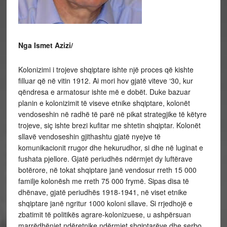
Nga Ismet Azizi/
Kolonizimi i trojeve shqiptare ishte një proces që kishte
filluar që në vitin 1912. Ai mori hov gjatë viteve ‘30, kur
qëndresa e armatosur ishte më e dobët. Duke bazuar
planin e kolonizimit të viseve etnike shqiptare, kolonët
vendoseshin në radhë të parë në pikat strategjike të këtyre
trojeve, siç ishte brezi kufitar me shtetin shqiptar. Kolonët
sllavë vendoseshin gjithashtu gjatë nyejve të
komunikacionit rrugor dhe hekurudhor, si dhe në luginat e
fushata pjellore. Gjatë periudhës ndërmjet dy luftërave
botërore, në tokat shqiptare janë vendosur rreth 15 000
familje kolonësh me rreth 75 000 frymë. Sipas disa të
dhënave, gjatë periudhës 1918-1941, në viset etnike
shqiptare janë ngritur 1000 koloni sllave. Si rrjedhojë e
zbatimit të politikës agrare-kolonizuese, u ashpërsuan
marrëdhëniet ndëretnike ndërmjet shqiptarëve dhe serbo