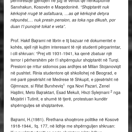
përmirësojë gjendjen në jug të vendit që nënkuptonte
Sanxhakun, Kosovën e Maqedoninë.
“Shqiptarët nuk
kërkojnë rrugë të asfaltuara, …as që kërkojnë detyra
nëpunësi,… nuk presin pension, as toka nga dikush, por
duan t’i punojnë tokat e veta”.
Prof. Hakif Bajrami në librin e tij bazuar në dokumentet e
kohës, sjell një kujtim interesant të një studenti përparimtar,
i cili shkruan: “Prej viti 1931-1941, ka qenë zbatuar një
terror i përhershëm për t’i shpërngulur shqiptarët në Turqi.
Presioni qe rritur sidomos pas ardhjes së Milan Stojanoviqit
në pushtet. Rinia studentore që shkollohej në Beograd, e
më parë pjesërisht në Medrese të Shkupit, e pjesërisht në
1
Gjimnaze, si Rifat Burxheviq
nga Novi Pazari, Zenel
2
Hajdini, Meto Bajraktari, Esad Mekuli, Hivzi Sylejmani
nga
Mojstiri i Tutinit, e shumë të tjerë, protestuan kundër
shpërnguljes së shqiptarëve.
Bajrami, H.(1981). Rrethana shoqërore politike në Kosovë
1918-1944,. fq. 177, në lidhje me shpërnguljen shkruan: