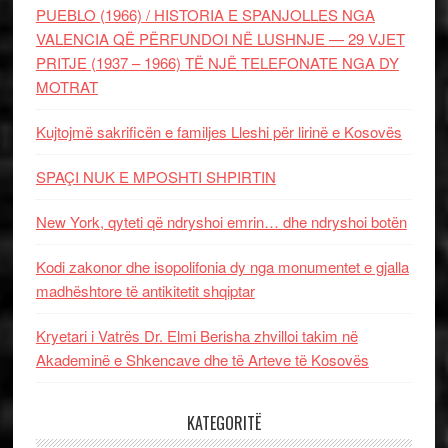
PUEBLO (1966) / HISTORIA E SPANJOLLES NGA
VALENCIA QË PËRFUNDOI NË LUSHNJE — 29 VJET
PRITJE (1937 – 1966) TË NJË TELEFONATE NGA DY
MOTRAT
Kujtojmë sakrificën e familjes Lleshi për lirinë e Kosovës
SPAÇI NUK E MPOSHTI SHPIRTIN
New York, qyteti që ndryshoi emrin… dhe ndryshoi botën
Kodi zakonor dhe isopolifonia dy nga monumentet e gjalla
madhështore të antikitetit shqiptar
Kryetari i Vatrës Dr. Elmi Berisha zhvilloi takim në
Akademinë e Shkencave dhe të Arteve të Kosovës
KATEGORITË