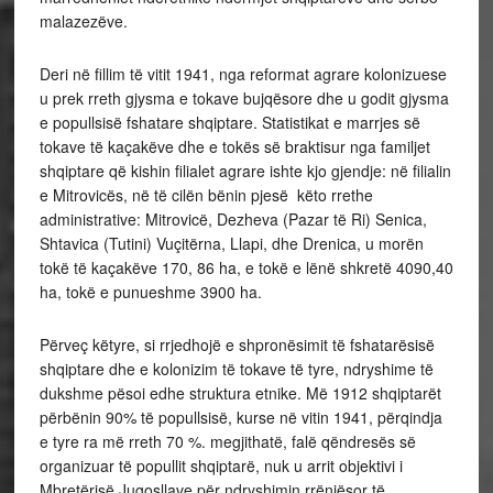
malazezëve.
Deri në fillim të vitit 1941, nga reformat agrare kolonizuese
u prek rreth gjysma e tokave bujqësore dhe u godit gjysma
e popullsisë fshatare shqiptare. Statistikat e marrjes së
tokave të kaçakëve dhe e tokës së braktisur nga familjet
shqiptare që kishin filialet agrare ishte kjo gjendje: në filialin
e Mitrovicës, në të cilën bënin pjesë këto rrethe
administrative: Mitrovicë, Dezheva (Pazar të Ri) Senica,
Shtavica (Tutini) Vuçitërna, Llapi, dhe Drenica, u morën
tokë të kaçakëve 170, 86 ha, e tokë e lënë shkretë 4090,40
ha, tokë e punueshme 3900 ha.
Përveç këtyre, si rrjedhojë e shpronësimit të fshatarësisë
shqiptare dhe e kolonizim të tokave të tyre, ndryshime të
dukshme pësoi edhe struktura etnike. Më 1912 shqiptarët
përbënin 90% të popullsisë, kurse në vitin 1941, përqindja
e tyre ra më rreth 70 %. megjithatë, falë qëndresës së
organizuar të popullit shqiptarë, nuk u arrit objektivi i
Mbretërisë Jugosllave për ndryshimin rrënjësor të