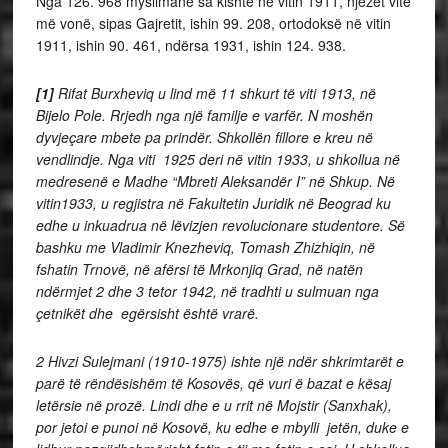
Nga 126. 968 myslimanë sa kishte në vitin 1911, njëzet vite
më vonë, sipas Gajretit, ishin 99. 208, ortodoksë në vitin
1911, ishin 90. 461, ndërsa 1931, ishin 124. 938.
[1]
Rifat Burxheviq u lind më 11 shkurt të viti 1913, në
Bijelo Pole
. Rrjedh nga një familje e varfër. N moshën
dyvjeçare mbete pa prindër. Shkollën fillore e kreu në
vendlindje. Nga viti 1925 deri në vitin 1933, u shkollua në
medresenë e Madhe “Mbreti Aleksandër I” në Shkup
. Në
vitin1933, u regjistra në Fakultetin Juridik në Beograd
ku
edhe u inkuadrua në lëvizjen revolucionare studentore. Së
bashku me Vladimir Knezheviq, Tomash Zhizhiqin, në
fshatin Trnovë, në afërsi të Mrkonjiq Grad, në natën
ndërmjet 2 dhe 3 tetor 1942, në tradhti u sulmuan nga
çetnikët
dhe egërsisht është vrarë.
2
Hivzi Sulejmani (1910-1975) ishte një ndër shkrimtarët e
parë të rëndësishëm të Kosovës, që vuri ë bazat e kësaj
letërsie në prozë. Lindi dhe e u rrit në Mojstir
(Sanxhak),
por jetoi e punoi në Kosovë, ku edhe e mbylli jetën, duke e