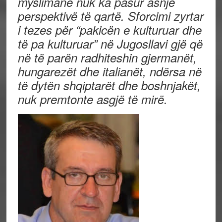
myslimane nuk ka pasur asnjë
perspektivë të qartë. Sforcimi zyrtar
i tezes për “pakicën e kulturuar dhe
të pa kulturuar” në Jugosllavi gjë që
në të parën radhiteshin gjermanët,
hungarezët dhe italianët, ndërsa në
të dytën shqiptarët dhe boshnjakët
,
nuk premtonte asgjë të mirë.