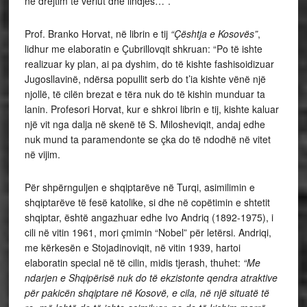
në drejtim të veriut dhe lindjes…”.
Prof. Branko Horvat, në librin e tij
“Çështja e Kosovës”
,
lidhur me elaboratin e Çubrillovqit shkruan: “Po të ishte
realizuar ky plan, ai pa dyshim, do të kishte fashisoidizuar
Jugosllavinë, ndërsa popullit serb do t’ia kishte vënë një
njollë, të cilën brezat e tëra nuk do të kishin munduar ta
lanin. Profesori Horvat, kur e shkroi librin e tij, kishte kaluar
një vit nga dalja në skenë të S. Milosheviqit, andaj edhe
nuk mund ta paramendonte se çka do të ndodhë në vitet
në vijim.
Për shpërnguljen e shqiptarëve në Turqi, asimilimin e
shqiptarëve të fesë katolike, si dhe në copëtimin e shtetit
shqiptar, është angazhuar edhe Ivo Andriq (1892-1975), i
cili në vitin 1961, mori çmimin “Nobel” për letërsi. Andriqi,
me kërkesën e Stojadinoviqit, në vitin 1939, hartoi
elaboratin special në të cilin, midis tjerash, thuhet:
“Me
ndarjen e Shqipërisë nuk do të ekzistonte qendra atraktive
për pakicën shqiptare në Kosovë, e cila, në një situatë të