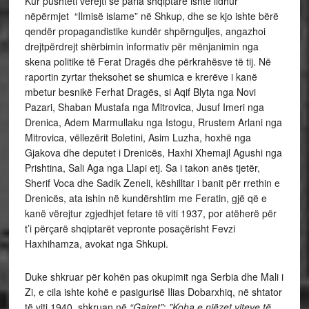
Kur pushteti vërejti se paria shqiptare ishte lidhur
nëpërmjet “Ilmisë islame” në Shkup, dhe se kjo ishte bërë
qendër propagandistike kundër shpërnguljes, angazhoi
drejtpërdrejt shërbimin informativ për mënjanimin nga
skena politike të Ferat Dragës dhe përkrahësve të tij. Në
raportin zyrtar theksohet se shumica e krerëve i kanë
mbetur besnikë Ferhat Dragës, si Aqif Blyta nga Novi
Pazari, Shaban Mustafa nga Mitrovica, Jusuf Imeri nga
Drenica, Adem Marmullaku nga Istogu, Rrustem Arlani nga
Mitrovica, vëllezërit Boletini, Asim Luzha, hoxhë nga
Gjakova dhe deputet i Drenicës, Haxhi Xhemajl Agushi nga
Prishtina, Sali Aga nga Llapi etj. Sa i takon anës tjetër,
Sherif Voca dhe Sadik Zeneli, këshilltar i banit për rrethin e
Drenicës, ata ishin në kundërshtim me Feratin, gjë që e
kanë vërejtur zgjedhjet fetare të viti 1937, por atëherë për
t’i përçarë shqiptarët vepronte posaçërisht Fevzi
Haxhihamza, avokat nga Shkupi.
Duke shkruar për kohën pas okupimit nga Serbia dhe Mali i
Zi, e cila ishte kohë e pasigurisë Ilias Dobarxhiq, në shtator
të viti 1940, shkruan në
“Gajret”
:
”Koha e njëzet viteve të