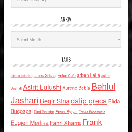
ARKIV
Arkiv
TAGS
arben llalla
alfons Grishaj
Anton Cefa
asllan
albano kolonjari
Behlul
Astrit Lulushi
Aurenc Bebja
Bushati
Jashari
dalip greca
Beqir Sina
Elida
Buçpapaj
Enver Bytyci
Elmi Berisha
Ermira Babamusta
Frank
Eugjen Merlika
Fahri Xharra