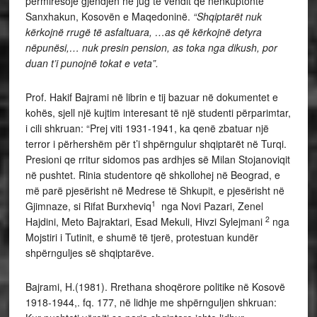
përmirësojë gjendjen në jug të vendit që nënkuptonte
Sanxhakun, Kosovën e Maqedoninë.
“Shqiptarët nuk
kërkojnë rrugë të asfaltuara, …as që kërkojnë detyra
nëpunësi,… nuk presin pension, as toka nga dikush, por
duan t’i punojnë tokat e veta”.
Prof. Hakif Bajrami në librin e tij bazuar në dokumentet e
kohës, sjell një kujtim interesant të një studenti përparimtar,
i cili shkruan: “Prej viti 1931-1941, ka qenë zbatuar një
terror i përhershëm për t’i shpërngulur shqiptarët në Turqi.
Presioni qe rritur sidomos pas ardhjes së Milan Stojanoviqit
në pushtet. Rinia studentore që shkollohej në Beograd, e
më parë pjesërisht në Medrese të Shkupit, e pjesërisht në
1
Gjimnaze, si Rifat Burxheviq
nga Novi Pazari, Zenel
2
Hajdini, Meto Bajraktari, Esad Mekuli, Hivzi Sylejmani
nga
Mojstiri i Tutinit, e shumë të tjerë, protestuan kundër
shpërnguljes së shqiptarëve.
Bajrami, H.(1981). Rrethana shoqërore politike në Kosovë
1918-1944,. fq. 177, në lidhje me shpërnguljen shkruan: