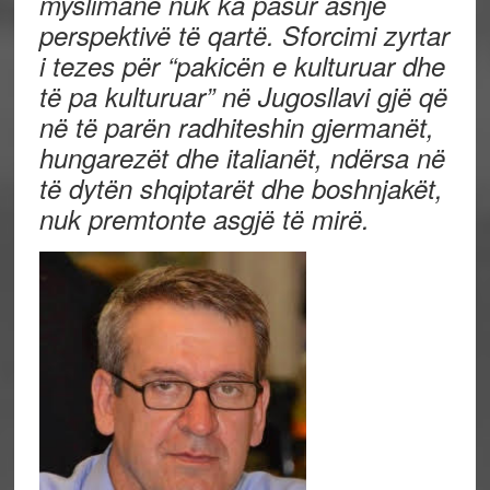
myslimane nuk ka pasur asnjë
perspektivë të qartë. Sforcimi zyrtar
i tezes për “pakicën e kulturuar dhe
të pa kulturuar” në Jugosllavi gjë që
në të parën radhiteshin gjermanët,
hungarezët dhe italianët, ndërsa në
të dytën shqiptarët dhe boshnjakët
,
nuk premtonte asgjë të mirë.