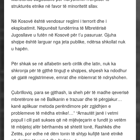
strukturës etnike në favor të minoritetit sllav.
Në Kosovë është vendosur regjimi i terrorit dhe i
eksploatimit. Nëpunësit fundërrina të Mbretërisë
Jugosllave u futën në Kosovë për t’u pasuruar. Gjuha
shqipe është larguar nga jeta publike, ndërsa shkollat nuk
u hapën.
Për shkak se në alfabetin serb cirilik dhe latin, nuk ka
shkronja për të gjithë tingujt e shqipes, shpesh ka ndodhur
që gjatë regjistrimeve, emrat dhe mbiemrat të ndryshohen.
Çubrilloviq, para se gjithash, ia sheh për të madhe qeverisë
mbretërore se në Ballkanin e trazuar dhe të përgjakur…
kanë aplikuar metoda perëndimore për zgjidhjen e
problemeve të mëdha etnike!…” “Arnautët janë i vetmi
popull i cili pati sukses që në mijëvjeçarin e fundit jo vetëm
të mbijetoj afër bërthamës së shtetit tonë, Rashkës dhe
Zetës, por edhe në dëm tonin të shtyp kufijtë tanë etnikë