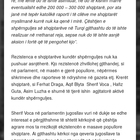
re, më lehtë do të ishte asimiluar, ne do të kishim marrë
eventualisht edhe 200 000 – 300 000 shqiptarë, por ata
janë më tepër katolikë raporti i të cilëve me shqiptarët
myslimanë
kurrë nuk ka qenë i mirë. Çështjen e
shpërnguljes së shqiptarëve në Turqi gjithashtu do të ishte
realizuar në rrethanat reja, sepse nuk do të ishte asnjë
aksion i fortë që të pengohet kjo”.
Rezistenca e shqiptarëve kundër shpërnguljes nuk ka
pushuar asnjëherë. Kjo rezistencë zhvillohej gjithandej, si
në parlament, në masën e gjerë popullore, nëpërmes
shkrimeve dhe raporteve të ndryshme në gazeta etj. Krerët
shqiptarë, si Ferhat Draga, Aqif Blyta Sherif Voca , Hafiz
Guta, Asim Luzha e shumë të tjerë ishin agjitatorë aktivë
kundër shpërnguljes.
Sherif Voca në parlamentin jugosllav vuri në dukje se edhe
interesat e përgjithshme të shtetit kërkojnë që çështja
agrare mos ta rrezikojë ekzistencën e masave popullore
shqiptare. Ai gjithashtu kërkoi nga qeveria jugosllave ta