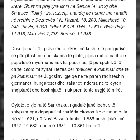
krerë. Shumica prej tyre ishin në Senicë (44.812) dhe
Shtavicë (Tutin
) ( 29.192)etj., mandej në numër më i madh
në rrethin e Dezhevës
( N. Pazarit) 18. 200, Milleshevë 10.
943, Plevle, 9.093, Priboj, 5.915, Pejë
, 11.501, Bjelo Polje,
11.916, Mitrovicë
7,738, Beranë, 11.936
.
Duke jetuar nën psikozën e frikës, në kushte të pasigurisë
së përgjithshme dhe skamja të plotë, pjesa më e madhe e
popullsisë myslimane nuk ka pasur asnjë perspektivë të
qartë. Sforcimi zyrtar i tezes për
“pakicën e kulturuar dhe të
pa kulturuar”
në Jugosllavi gjë që në të parën radhiteshin
gjermanët, hungarezët dhe italianët, ndërsa në të dytën
shqiptarët dhe boshnjakët, nuk premtonte asgjë të mirë.
Qytetet e vjetra të Sanxhakut ngadalë janë lodhur, të
shtypura nga depopullimi, varfëria ekonomike e monotonia.
Në viti 1921, në Novi Pazar jetonin 11 885 boshnjakë, më
1927, 10 682, dhe më 1931 – 10 361 banorë..