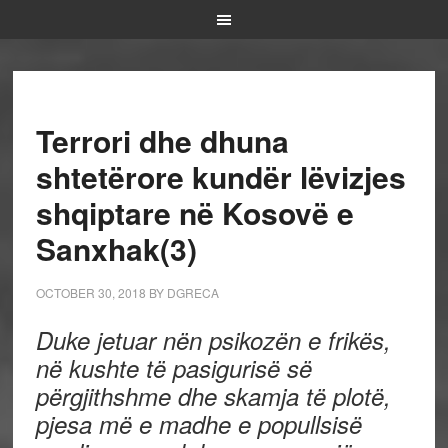
Terrori dhe dhuna
shtetërore kundër lëvizjes
shqiptare në Kosovë e
Sanxhak(3)
OCTOBER 30, 2018
BY
DGRECA
Duke jetuar nën psikozën e frikës,
në kushte të pasigurisë së
përgjithshme dhe skamja të plotë,
pjesa më e madhe e popullsisë