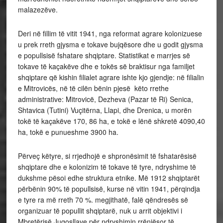
malazezëve.
Deri në fillim të vitit 1941, nga reformat agrare kolonizuese
u prek rreth gjysma e tokave bujqësore dhe u godit gjysma
e popullsisë fshatare shqiptare. Statistikat e marrjes së
tokave të kaçakëve dhe e tokës së braktisur nga familjet
shqiptare që kishin filialet agrare ishte kjo gjendje: në filialin
e Mitrovicës, në të cilën bënin pjesë këto rrethe
administrative: Mitrovicë, Dezheva (Pazar të Ri) Senica,
Shtavica (Tutini) Vuçitërna, Llapi, dhe Drenica, u morën
tokë të kaçakëve 170, 86 ha, e tokë e lënë shkretë 4090,40
ha, tokë e punueshme 3900 ha.
Përveç këtyre, si rrjedhojë e shpronësimit të fshatarësisë
shqiptare dhe e kolonizim të tokave të tyre, ndryshime të
dukshme pësoi edhe struktura etnike. Më 1912 shqiptarët
përbënin 90% të popullsisë, kurse në vitin 1941, përqindja
e tyre ra më rreth 70 %. megjithatë, falë qëndresës së
organizuar të popullit shqiptarë, nuk u arrit objektivi i
Mbretërisë Jugosllave për ndryshimin rrënjësor të