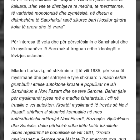
kaluara, ishin vite të dhimbjeve të mëdha, të mërzitshme,
të varfërisë monotonisë dhe zymtësisë. në dheun e
dhimbshëm të Sanxhakut ranë sikurse bari i kositur qindra
koka të prera dhe të vrara”
.
Për interesa të veta dhe për përvetësimin e Sanxhakut dhe
të myslimanëve të Sanxhakut treguan edhe ideologët e
lëvizjes ustashe.
Mladen Lorkoviq, në shkrimin e tij të viti 1935, për kroatët
myslimanë dhe për shtrirjen e tyre shkruan:
“I madh është
grumbulli i etnisë autoktone kroate e populluar në ish
Sanxhakun e Novi Pazarit dhe në tërë Serbinë. Bëhet fjalë
për myslimanët pjesa më e madhe fshatarësia, i cili në
truallin e vet autokton. Kroatët myslimanë
të trevës së Novi
Pazarit, shtrihen si shumicë kompakte në mes
katërkëndëshit ndërmjet Novi Pazarit, Rozhajës, BjelloPoles
dhe Senicës, duke përfshirë edhe këto katër lokalitete.
Sipas regjistrimit të popullsisë së viti 1931, “kroato-
myslimanët” e Serbisë dhe Malit të Zi numëronin 226. 000