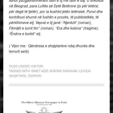
lidhur pazgjidhshmërisht fatin e tij me fatin e saj. U shkollua
në Beograd
, para Luftës së Dytë Botërore
(jo për letërsi,
për degë të tjetër), por ia kushtoi jetën letërsisë. Punoi dhe
kontribuoi shumë në fushën e prozës, të publicistikës, të
përkthimeve etj. Veprat e tij janë: “Njerëzit” (roman),
Fëmijët e lumit tim” (roman), “Era dhe kolona” (tregime),
“Ëndrra e korbit” etj.
( Vijon me: Qëndresa e shqiptarëve ndaj dhunës dhe
terrorit serb)
FILED UNDER:
HISTORI
TAGGED WITH:
ISMET AZIZI
,
KOSOVE-SANXHAK
,
LEVIZJA
SHQIPTARE
,
TERRORI