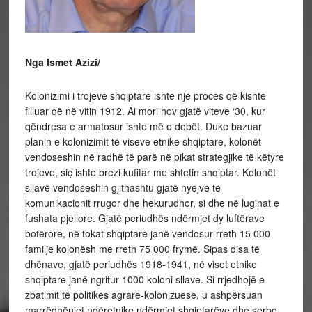
Nga Ismet Azizi/
Kolonizimi i trojeve shqiptare ishte një proces që kishte
filluar që në vitin 1912. Ai mori hov gjatë viteve ‘30, kur
qëndresa e armatosur ishte më e dobët. Duke bazuar
planin e kolonizimit të viseve etnike shqiptare, kolonët
vendoseshin në radhë të parë në pikat strategjike të këtyre
trojeve, siç ishte brezi kufitar me shtetin shqiptar. Kolonët
sllavë vendoseshin gjithashtu gjatë nyejve të
komunikacionit rrugor dhe hekurudhor, si dhe në luginat e
fushata pjellore. Gjatë periudhës ndërmjet dy luftërave
botërore, në tokat shqiptare janë vendosur rreth 15 000
familje kolonësh me rreth 75 000 frymë. Sipas disa të
dhënave, gjatë periudhës 1918-1941, në viset etnike
shqiptare janë ngritur 1000 koloni sllave. Si rrjedhojë e
zbatimit të politikës agrare-kolonizuese, u ashpërsuan
marrëdhëniet ndëretnike ndërmjet shqiptarëve dhe serbo