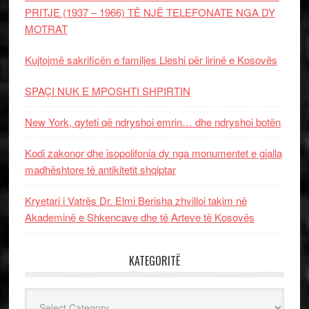
PRITJE (1937 – 1966) TË NJË TELEFONATE NGA DY
MOTRAT
Kujtojmë sakrificën e familjes Lleshi për lirinë e Kosovës
SPAÇI NUK E MPOSHTI SHPIRTIN
New York, qyteti që ndryshoi emrin… dhe ndryshoi botën
Kodi zakonor dhe isopolifonia dy nga monumentet e gjalla
madhështore të antikitetit shqiptar
Kryetari i Vatrës Dr. Elmi Berisha zhvilloi takim në
Akademinë e Shkencave dhe të Arteve të Kosovës
KATEGORITË
Kategoritë