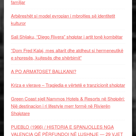
familjar
Arbëreshët si model evropian i mbrojtjes së identitetit
kulturor
Sali Shijaku, “Diego Rivera” shqiptar i artit tonë kombëtar
“Dom Fred Kalaj, mes altarit dhe atdheut si hermeneutikë
e shpresës, kujtesës dhe shërbimit”
A PO ARMATOSET BALLKANI?
Kriza e vlerave – Tragjedia e vërtetë e tranzicionit shqiptar
Green Coast sjell Nammos Hotels & Resorts në Shqipëri:
Një destinacion i ri lifestyle merr formë në Rivierën
Shqiptare
PUEBLO (1966) / HISTORIA E SPANJOLLES NGA
VALENCIA QË PËRFUNDOI NË LUSHNJE — 29 VJET