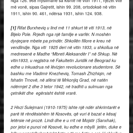
Nga 126. 968 myslimanë sa kishte në vitin 1911, njëzet vite
më vonë, sipas Gajretit, ishin 99. 208, ortodoksë në vitin
1911, ishin 90. 461, ndërsa 1931, ishin 124. 938.
[1]
Rifat Burxheviq u lind më 11 shkurt të viti 1913, në
Bijelo Pole
. Rrjedh nga një familje e varfër. N moshën
dyvjeçare mbete pa prindër. Shkollën fillore e kreu në
vendlindje. Nga viti 1925 deri në vitin 1933, u shkollua në
medresenë e Madhe “Mbreti Aleksandër I” në Shkup
. Në
vitin1933, u regjistra në Fakultetin Juridik në Beograd
ku
edhe u inkuadrua në lëvizjen revolucionare studentore. Së
bashku me Vladimir Knezheviq, Tomash Zhizhiqin, në
fshatin Trnovë, në afërsi të Mrkonjiq Grad, në natën
ndërmjet 2 dhe 3 tetor 1942, në tradhti u sulmuan nga
çetnikët
dhe egërsisht është vrarë.
2
Hivzi Sulejmani (1910-1975) ishte një ndër shkrimtarët e
parë të rëndësishëm të Kosovës, që vuri ë bazat e kësaj
letërsie në prozë. Lindi dhe e u rrit në Mojstir
(Sanxhak),
por jetoi e punoi në Kosovë, ku edhe e mbylli jetën, duke e