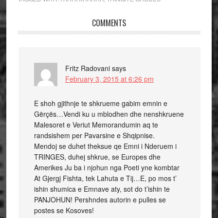
COMMENTS
Fritz Radovani
says
February 3, 2015 at 6:26 pm
E shoh gjithnje te shkrueme gabim emnin e
Gërçës…Vendi ku u mblodhen dhe nenshkruene
Malesoret e Veriut Memorandumin aq te
randsishem per Pavarsine e Shqipnise.
Mendoj se duhet theksue qe Emni i Nderuem i
TRINGES, duhej shkrue, se Europes dhe
Amerikes Ju ba i njohun nga Poeti yne kombtar
At Gjergj Fishta, tek Lahuta e Tij…E, po mos t’
ishin shumica e Emnave aty, sot do t’ishin te
PANJOHUN! Pershndes autorin e pulles se
postes se Kosoves!