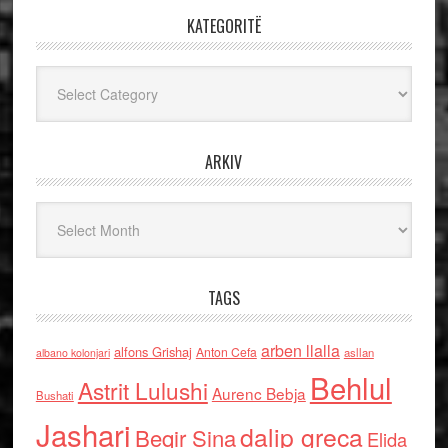
KATEGORITË
Kategoritë
ARKIV
Arkiv
TAGS
arben llalla
alfons Grishaj
Anton Cefa
asllan
albano kolonjari
Behlul
Astrit Lulushi
Aurenc Bebja
Bushati
Jashari
dalip greca
Beqir Sina
Elida