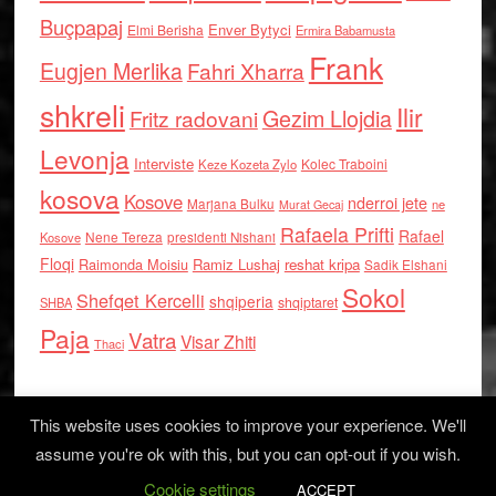
Buçpapaj
Enver Bytyci
Elmi Berisha
Ermira Babamusta
Frank
Eugjen Merlika
Fahri Xharra
shkreli
Ilir
Gezim Llojdia
Fritz radovani
Levonja
Interviste
Kolec Traboini
Keze Kozeta Zylo
kosova
Kosove
nderroi jete
Marjana Bulku
ne
Murat Gecaj
Rafaela Prifti
Rafael
Nene Tereza
Kosove
presidenti Nishani
Floqi
Raimonda Moisiu
Ramiz Lushaj
reshat kripa
Sadik Elshani
Sokol
Shefqet Kercelli
shqiperia
shqiptaret
SHBA
Paja
Vatra
Visar Zhiti
Thaci
This website uses cookies to improve your experience. We'll
assume you're ok with this, but you can opt-out if you wish.
Cookie settings
Log in
ACCEPT