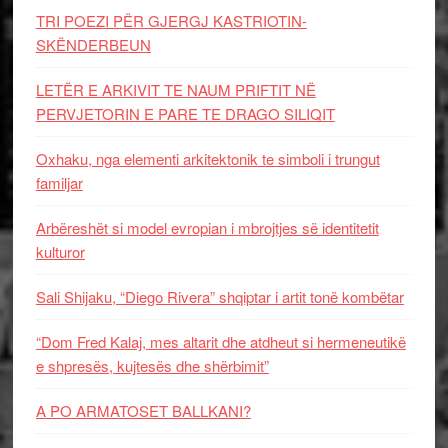
TRI POEZI PËR GJERGJ KASTRIOTIN-
SKËNDERBEUN
LETËR E ARKIVIT TE NAUM PRIFTIT NË
PERVJETORIN E PARE TE DRAGO SILIQIT
Oxhaku, nga elementi arkitektonik te simboli i trungut
familjar
Arbëreshët si model evropian i mbrojtjes së identitetit
kulturor
Sali Shijaku, “Diego Rivera” shqiptar i artit tonë kombëtar
“Dom Fred Kalaj, mes altarit dhe atdheut si hermeneutikë
e shpresës, kujtesës dhe shërbimit”
A PO ARMATOSET BALLKANI?