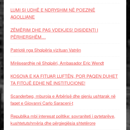
LUMI SI UDHË E NDRYSHIM NË POEZINË
AGOLLIANE
ZËMËRIM DHE PAS VDEKJES! DISIDENTI I
PËRHERSHËM…
Patriotë nga Shqipëria vizituan Vatrën
Mirëseardhje në Shqipëri, Ambasador Eric Wendt
KOSOVA E KA FITUAR LUFTËN, POR PAQEN DUHET
TA FITOJË EDHE NË INSTITUCIONE!
Scanderbeg, mburoja e Arbërisë dhe gjeniu ushtarak në
faqet e Giovanni Carlo Saraceni-t
Republika mbi interesat politike: sovraniteti i qytetarëve,
kushtetutshmëria dhe përgjegjësia shtetërore