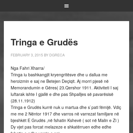
Tringa e Grudës
FEBRUARY 3, 2015
BY
DGRECA
Nga Fahri Xharra/
Tringa iu bashkangjit kryengritësve dhe u dallua me
heroizmin e saj ne Betejen Deçiqit. Aj morri pjesë në
Memorandumin e Gëres( 23.Qershor 1911. Aktiviteti I saj
luftarak ishte I gjallë e dhe pas Shpalljes së pavarësisë
(28.11.1912)
Tringa e Grudës kurrë nuk u martua dhe s`pati fëmijë. Vdiç
me me 2 Nëntor 1917 dhe varros në varrezat familjare në
bjeshkët E Grudës ,në fshatin Kshevë ( sot në Malin e Zi )
Dy vjet pas forcat melazeze e shkatërruen edhe edhe