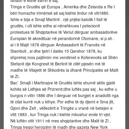
fshatin e edhe varrin e saj.
Tringa e Grudës që Europa , Amerika dhe Zelanda e Re I
bëri homazhe trimërisë së saj kishte lindur në viti1880.
Ishte e bija e Smajl Martinit . një prijësi katolik I fisit të
grudës, i cili ishte edhe ai nënshkrues I petecionit
protestues të Shqiptarëve të Veriut dërguar ambasadorëve
Europian të akredituar në perandorinë Otomane, si p.sh .
ai i 9 Majit 1878 dërguar Ambasadorit të Francës në
Stamboll , si dhe tjetri I datës 15 Qershor 1878, ku
shprehej mos pajtimim me vendimet e Koferencës së Shën
Stefanit dje Kongresit të Berlinit të cilët pjesën më të
madhe të Vilajetit të Shkodrës ia dhanë Principatës së Malit
të Zi.
Bac` Smajli i Martinajve të Grudës ishte shumë aktiv gjatë
kohës së Lidhjes së Prizrenit;dhe luftës pas saj , ku edhe u
burgos n vitin 1886 dhe I derguar në burgjet e anadollit nga
të cilat kurrë nuk u kthye. Por edhe të dy djemt e Sma jlit,
Gjoni dhe Zefi , vëllezërit e Tringës u vranë në betejen e
vitit 1883 , kur Tringa nuk i kishte mbushur ende tri vjet.
Në luftën vitit 1911 në mes shqiptarëve dhe Malit të Zi ,
Tringa tregoi heroizëm të madh dhe gazeta New York