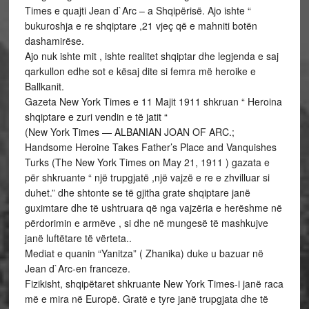
Times e quajti Jean d`Arc – a Shqipërisë. Ajo ishte “
bukuroshja e re shqiptare ,21 vjeç që e mahniti botën
dashamirëse.
Ajo nuk ishte mit , ishte realitet shqiptar dhe legjenda e saj
qarkullon edhe sot e kësaj dite si femra më heroike e
Ballkanit.
Gazeta New York Times e 11 Majit 1911 shkruan “ Heroina
shqiptare e zuri vendin e të jatit “
(New York Times — ALBANIAN JOAN OF ARC.;
Handsome Heroine Takes Father’s Place and Vanquishes
Turks (The New York Times on May 21, 1911 ) gazata e
për shkruante “ një trupgjatë ,një vajzë e re e zhvilluar si
duhet.” dhe shtonte se të gjitha grate shqiptare janë
guximtare dhe të ushtruara që nga vajzëria e herëshme në
përdorimin e armëve , si dhe në mungesë të mashkujve
janë luftëtare të vërteta..
Mediat e quanin “Yanitza” ( Zhanika) duke u bazuar në
Jean d`Arc-en franceze.
Fizikisht, shqipëtaret shkruante New York Times-i janë raca
më e mira në Europë. Gratë e tyre janë trupgjata dhe të