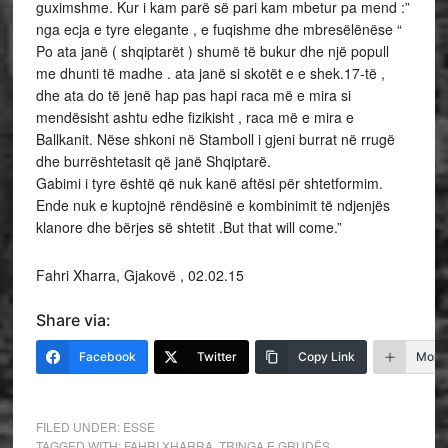
guximshme. Kur i kam parë së pari kam mbetur pa mend :”
nga ecja e tyre elegante , e fuqishme dhe mbresëlënëse “
Po ata janë ( shqiptarët ) shumë të bukur dhe një popull
me dhunti të madhe . ata janë si skotët e e shek.17-të ,
dhe ata do të jenë hap pas hapi raca më e mira si
mendësisht ashtu edhe fizikisht , raca më e mira e
Ballkanit. Nëse shkoni në Stamboll i gjeni burrat në rrugë
dhe burrështetasit që janë Shqiptarë.
Gabimi i tyre është që nuk kanë aftësi për shtetformim.
Ende nuk e kuptojnë rëndësinë e kombinimit të ndjenjës
klanore dhe bërjes së shtetit .But that will come.”
Fahri Xharra, Gjakovë , 02.02.15
Share via:
Facebook
Twitter
Copy Link
More
FILED UNDER:
ESSE
TAGGED WITH:
FAHRI XHARRA
,
TRINGA E GRUDËS