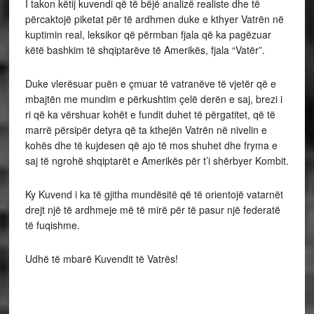
I takon këtij kuvendi që të bëjë analizë realiste dhe të
përcaktojë piketat për të ardhmen duke e kthyer Vatrën në
kuptimin real, leksikor që përmban fjala që ka pagëzuar
këtë bashkim të shqiptarëve të Amerikës, fjala “Vatër”.
Duke vlerësuar puën e çmuar të vatranëve të vjetër që e
mbajtën me mundim e përkushtim çelë derën e saj, brezi i
ri që ka vërshuar kohët e fundit duhet të përgatitet, që të
marrë përsipër detyra që ta kthejën Vatrën në nivelin e
kohës dhe të kujdesen që ajo të mos shuhet dhe fryma e
saj të ngrohë shqiptarët e Amerikës për t’i shërbyer Kombit.
Ky Kuvend i ka të gjitha mundësitë që të orientojë vatarnët
drejt një të ardhmeje më të mirë për të pasur një federatë
të fuqishme.
Udhë të mbarë Kuvendit të Vatrës!