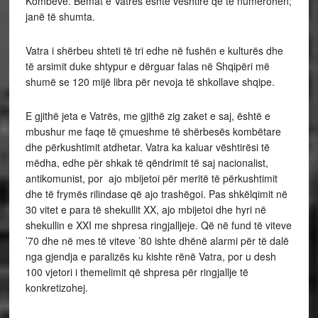
Kombeve. Bëmat e Vatrës është vështirë që të numërohen;
janë të shumta.
Vatra i shërbeu shteti të tri edhe në fushën e kulturës dhe
të arsimit duke shtypur e dërguar falas në Shqipëri më
shumë se 120 mijë libra për nevoja të shkollave shqipe.
E gjithë jeta e Vatrës, me gjithë zig zaket e saj, është e
mbushur me faqe të çmueshme të shërbesës kombëtare
dhe përkushtimit atdhetar. Vatra ka kaluar vështirësi të
mëdha, edhe për shkak të qëndrimit të saj nacionalist,
antikomunist, por ajo mbijetoi për meritë të përkushtimit
dhe të frymës rilindase që ajo trashëgoi. Pas shkëlqimit në
30 vitet e para të shekullit XX, ajo mbijetoi dhe hyri në
shekullin e XXI me shpresa ringjalljeje. Që në fund të viteve
’70 dhe në mes të viteve ’80 ishte dhënë alarmi për të dalë
nga gjendja e paralizës ku kishte rënë Vatra, por u desh
100 vjetori i themelimit që shpresa për ringjallje të
konkretizohej.