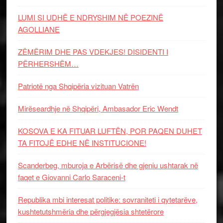
LUMI SI UDHË E NDRYSHIM NË POEZINË
AGOLLIANE
ZËMËRIM DHE PAS VDEKJES! DISIDENTI I
PËRHERSHËM…
Patriotë nga Shqipëria vizituan Vatrën
Mirëseardhje në Shqipëri, Ambasador Eric Wendt
KOSOVA E KA FITUAR LUFTËN, POR PAQEN DUHET
TA FITOJË EDHE NË INSTITUCIONE!
Scanderbeg, mburoja e Arbërisë dhe gjeniu ushtarak në
faqet e Giovanni Carlo Saraceni-t
Republika mbi interesat politike: sovraniteti i qytetarëve,
kushtetutshmëria dhe përgjegjësia shtetërore