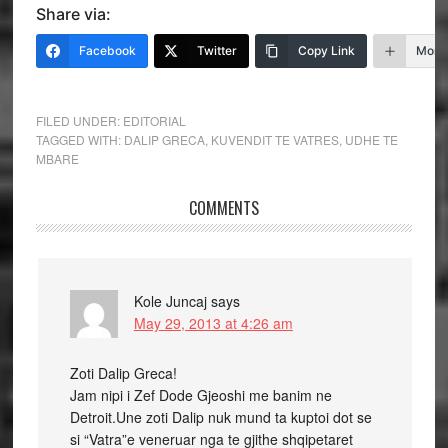
Share via:
Facebook
Twitter
Copy Link
More
FILED UNDER:
EDITORIAL
TAGGED WITH:
DALIP GRECA
,
KUVENDIT TE VATRES
,
UDHE TE
MBARE
COMMENTS
Kole Juncaj
says
May 29, 2013 at 4:26 am
Zoti Dalip Greca!
Jam nipi i Zef Dode Gjeoshi me banim ne
Detroit.Une zoti Dalip nuk mund ta kuptoi dot se
si “Vatra”e veneruar nga te gjithe shqipetaret