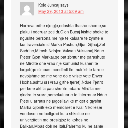
Kole Juncaj
says
May 29, 2013 at 5:09 am
Harrova edhe nje gje,ndoshta thashe-sheme,se
plaku i nderuar zoti dr.Gjon Bucaj kishte shoke te
ngushte persona me nje te kaluare te zymte e
kontraverciale si;Marka Pashun,Gjon Gjinaj,Zef
Sadrine,Mirash Ndojen,Vuksan Vuksanaj,Ndue
Pjeter Gjon Markaj,qe pat zbritur me parashute
ne Mirdite dhe vrau nje komunist kusheri te
larget(qe simbas mendimit tim nuk ishte fare e
nevojshme se me vone do e vriste vete Enver
Hoxha,ashtu si i vrau gjithe tjeret).Ndue Pjetrit
per kete akt,ia pau sherrin mbare Mirdita me
qindra te vrare,persekutuar e te interrnuar.Ndue
Pjetri u arratis ne jugosllavi ke miqet e gjyshit
Marka Gjonit(lexo memoaret e Kral Nikolles)e
vendosen ne beligrad ku u shkollue ne
univerzitetin me presigjoz te kohes ne
Ballkan.Mbas doli ne Itali,Palermo ku ne asnje