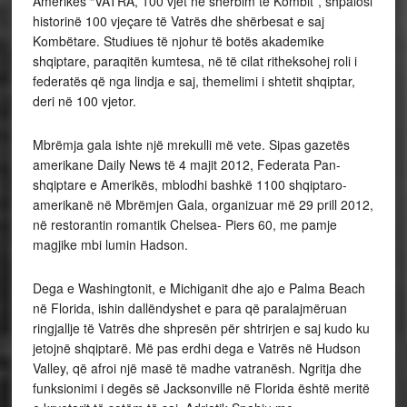
Amerikës “VATRA, 100 vjet në shërbim të Kombit”, shpalosi
historinë 100 vjeçare të Vatrës dhe shërbesat e saj
Kombëtare. Studiues të njohur të botës akademike
shqiptare, paraqitën kumtesa, në të cilat ritheksohej roli i
federatës që nga lindja e saj, themelimi i shtetit shqiptar,
deri në 100 vjetor.
Mbrëmja gala ishte një mrekulli më vete. Sipas gazetës
amerikane Daily News të 4 majit 2012, Federata Pan-
shqiptare e Amerikës, mblodhi bashkë 1100 shqiptaro-
amerikanë në Mbrëmjen Gala, organizuar më 29 prill 2012,
në restorantin romantik Chelsea- Piers 60, me pamje
magjike mbi lumin Hadson.
Dega e Washingtonit, e Michiganit dhe ajo e Palma Beach
në Florida, ishin dallëndyshet e para që paralajmëruan
ringjallje të Vatrës dhe shpresën për shtrirjen e saj kudo ku
jetojnë shqiptarë. Më pas erdhi dega e Vatrës në Hudson
Valley, që afroi një masë të madhe vatranësh. Ngritja dhe
funksionimi i degës së Jacksonville në Florida është meritë