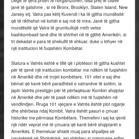
Degë të tjera priten të riorganizohen, disa prej të cilave
janë të gatshme , si në Bronx, Brooklyn, Staten Island, New
Jarsey etj. Vatra pas këtij Kuvendi i ka të gjitha mundësitë
që të rikthehet në kohët e saj më të mira. Janë të gjitha
mundësitë që Vatra të grumbullojë rreth vetes
bashkombasit tanë dhe të shtrihet në të gjithë Amerikën, si
tri dekadat e para të shekullit të shkuar, duke u kthyer në
një institucion të fuqishëm Kombëtar.
Statura e Vatrës është e tillë që i plotëson të gjitha kushtet
për të qenë një institucion kombëtar me ndikim të fuqishëm
në Amerikë dhe në trojet kombëtare. 101 vitet e saj dhe
bëmat që kanë bërë paradhësit e vatranëve të sotëm, ia
japin Vatrës prestigjin për të përfaqësuar Kombin shqiptar
në Amerikë dhe për të pasë ndikim më të fuqishëm në
vendlindjen. Rruga 101 vjeçare e Vatrës është plot ngjarje
dhe shërbesa ndaj Kombit. Vatra ëshët pasuri e çmuar
historike me përmasa Kombëtare. Themelimi i saj ka qenë
një ndër veprat më të çmuara që kanë bërë shqiptarët e
Amerikës. E themeluar shtatë muaj para shpalljes së
pavarësisë së Shqipërisë, ajo shërbeu si orientuese edhe