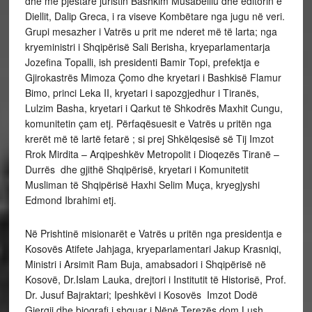
dhe me pjestarë juristin Bashkim Musabelliu dhe editorin e
Diellit, Dalip Greca, i ra viseve Kombëtare nga jugu në veri.
Grupi mesazher i Vatrës u prit me nderet më të larta; nga
kryeministri i Shqipërisë Sali Berisha, kryeparlamentarja
Jozefina Topalli, ish presidenti Bamir Topi, prefektja e
Gjirokastrës Mimoza Çomo dhe kryetari i Bashkisë Flamur
Bimo, princi Leka II, kryetari i sapozgjedhur i Tiranës,
Lulzim Basha, kryetari i Qarkut të Shkodrës Maxhit Cungu,
komunitetin çam etj. Përfaqësuesit e Vatrës u pritën nga
krerët më të lartë fetarë ; si prej Shkëlqesisë së Tij Imzot
Rrok Mirdita – Arqipeshkëv Metropolit i Dioqezës Tiranë –
Durrës dhe gjithë Shqipërisë, kryetari i Komunitetit
Musliman të Shqipërisë Haxhi Selim Muça, kryegjyshi
Edmond Ibrahimi etj.
Në Prishtinë misionarët e Vatrës u pritën nga presidentja e
Kosovës Atifete Jahjaga, kryeparlamentari Jakup Krasniqi,
Ministri i Arsimit Ram Buja, amabsadori i Shqipërisë në
Kosovë, Dr.Islam Lauka, drejtori i Institutit të Historisë, Prof.
Dr. Jusuf Bajraktari; Ipeshkëvi i Kosovës Imzot Dodë
Gjergji dhe biografi i shquar i Nënë Terezës dom Lush