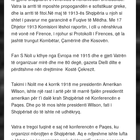
Vatra ia arriti të mposhte propogandën e sofistikuar greke,
dhe ia arriti të fitoi.Në maj të 1913-ës Shqipëria u njoh si
shtet i pavarur me garancinë e Fuqive të Mëdha. Me 17
Dhjetor 1913 Komisioni lëshoi raportin, i cili u nënshkrua
më vonë në Firence, i njohur si Protokolli i Firences, që la
jashtë trungut Kombëtar, Çamërinë dhe Kosovën.
Fan S Noli u kthye nga Evropa më 1915 dhe e gjeti Vatrën
të organizuar mirë dhe me 80 degë, gazeta Dielli dilte e
përditshme nën drejtimine Kostë Çekrezit.
Takimi i Nolit me 4 korrik 1918 me presidentin Amerikan
Wilson, ishte një rast i artë për të marrë fjalën presidentit
amerikan për t’i dalë krah Shqipërisë në Konferencën e
Paqes. Dhe po të mos ishte presidenti Wilson, fati i
Shqipërisë do të ishte në udhëkryq.
Vatra e tregoi fuqinë e saj në konferencën e Paqes, ku
organizoi mbrojtjen e Shqipërisë. Aq e ndjeshme ishte lufta