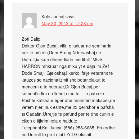
Kole Juncaj
says
May 30, 2013 at 12:28 pm
Zoti Dalip,
Doktor Gjon Bucajt vitin e kaluar ne seminarin
per te ndjerin,Dom Preng Ndervashaj,ne
Detroit,ia kam dhene librin me titull “MOS
HARRONI”shkruar nga miku yt e daja im Zef
Dode Smajli Gjeloshaj.I kerkoi falje veteranit te
kauzes se nacionalizmit shqipetar,plakut te
mencem e te nderuar,Dr.Gjon Bucaj,per
komentin tim ne lidheje me te – te pabaze.
Poshte kafsha e eger dhe monsteri makaber,qe
vetem njeri nuk eshte,me 23 qerrshor e pafsha
si Gadafin.Urrejtje te pafund per te dhe cunin e
ciken e tijkriminela e hajdute.
Telephoni;Kol Juncaj (586) 258-6685. Po erdhe
ne Detroit te pret nipi i Zef Gjeloshit.