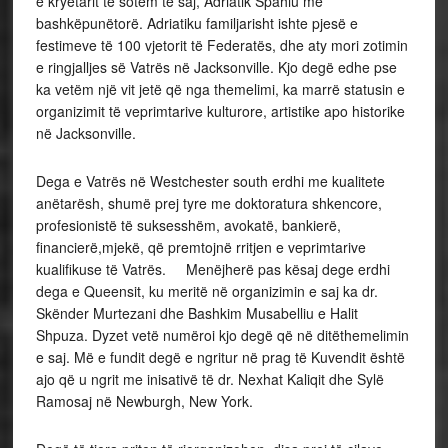
e kryetarit të sotëm të saj, Adriatik Spahiu me
bashkëpunëtorë. Adriatiku familjarisht ishte pjesë e
festimeve të 100 vjetorit të Federatës, dhe aty mori zotimin
e ringjalljes së Vatrës në Jacksonville. Kjo degë edhe pse
ka vetëm një vit jetë që nga themelimi, ka marrë statusin e
organizimit të veprimtarive kulturore, artistike apo historike
në Jacksonville.
Dega e Vatrës në Westchester south erdhi me kualitete
anëtarësh, shumë prej tyre me doktoratura shkencore,
profesionistë të suksesshëm, avokatë, bankierë,
financierë,mjekë, që premtojnë rritjen e veprimtarive
kualifikuse të Vatrës. Menëjherë pas kësaj dege erdhi
dega e Queensit, ku meritë në organizimin e saj ka dr.
Skënder Murtezani dhe Bashkim Musabelliu e Halit
Shpuza. Dyzet vetë numëroi kjo degë që në ditëthemelimin
e saj. Më e fundit degë e ngritur në prag të Kuvendit është
ajo që u ngrit me inisativë të dr. Nexhat Kaliqit dhe Sylë
Ramosaj në Newburgh, New York.