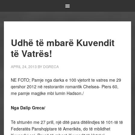
Udhë të mbarë Kuvendit
të Vatrës!
APRIL 24, 2013
BY
DGRECA
NE FOTO; Pamje nga darka e 100 vjetorit te vatres me 29
qershor 2012 në restorantin romantik Chelsea- Piers 60,
me pamje magjike mbi lumin Hadson./
Nga Dalip Greca/
Të shtunën me 27 prill, një ditë para ditëlindjes të 101-të të
Federatës Panshqiptare të Amerikës, do të mblidhet