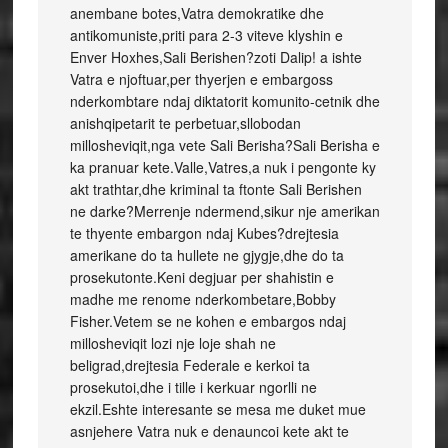
anembane botes,Vatra demokratike dhe
antikomuniste,priti para 2-3 viteve klyshin e
Enver Hoxhes,Sali Berishen?zoti Dalip! a ishte
Vatra e njoftuar,per thyerjen e embargoss
nderkombtare ndaj diktatorit komunito-cetnik dhe
anishqipetarit te perbetuar,sllobodan
millosheviqit,nga vete Sali Berisha?Sali Berisha e
ka pranuar kete.Valle,Vatres,a nuk i pengonte ky
akt trathtar,dhe kriminal ta ftonte Sali Berishen
ne darke?Merrenje ndermend,sikur nje amerikan
te thyente embargon ndaj Kubes?drejtesia
amerikane do ta hullete ne gjygje,dhe do ta
prosekutonte.Keni degjuar per shahistin e
madhe me renome nderkombetare,Bobby
Fisher.Vetem se ne kohen e embargos ndaj
millosheviqit lozi nje loje shah ne
beligrad,drejtesia Federale e kerkoi ta
prosekutoi,dhe i tille i kerkuar ngorlli ne
ekzil.Eshte interesante se mesa me duket mue
asnjehere Vatra nuk e denauncoi kete akt te