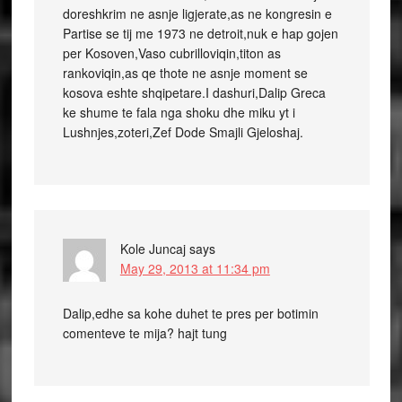
doreshkrim ne asnje ligjerate,as ne kongresin e
Partise se tij me 1973 ne detroit,nuk e hap gojen
per Kosoven,Vaso cubrilloviqin,titon as
rankoviqin,as qe thote ne asnje moment se
kosova eshte shqipetare.I dashuri,Dalip Greca
ke shume te fala nga shoku dhe miku yt i
Lushnjes,zoteri,Zef Dode Smajli Gjeloshaj.
Kole Juncaj
says
May 29, 2013 at 11:34 pm
Dalip,edhe sa kohe duhet te pres per botimin
comenteve te mija? hajt tung