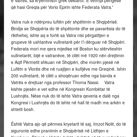
e Vatrës, sa kryeministri grek deklaroi:”E vetmja pengesë
që hasi Greqia për Vorio Epirin ishte Federata Vatra.”
Vatra nuk e ndërpreu luftën për shpëtimin e Shqipërisë.
Bindja se Shqipëria do të shpëtonte dhe se pavarësia do të
rikthehej, ishte aq e fortë sa Vatra nisi përgatitjen e
grupeve të ushtarëve vullnetarë për t’i dërguar në Shqipëri.
Federata mori me qera mjedise në Boston ku stërviteshin
vullnetarët, bijë e vatranëve, të cilët më 1920 nën drejtimin
e Aqif Përmetit shkuan në Shqipëri, dhe morën pjesë në
Lufëtn e Vlorës dhe në ruajtjen e kufijëve me Greqinë. Ishin
200 vullnetarë, të cilët u shoqëruan edhe nga banda e
Vatrës e drejtuar nga professor Thoma Nassi. Vatra
kishte pjesën e vet edhe në Kongresin Kombëtar të
Lushnjës. Nëse nuk do të ishte Vatra qeveria e dalë nga
Kongresi i Lushnjës do të ishte në hall të madh me arkën e
shtetit bosh.
Është Vatra ajo që përmes kryetarit të saj, Imzot Nolit, do të
siguronte edhe pranimin e Shqipërisë në Lidhjen e