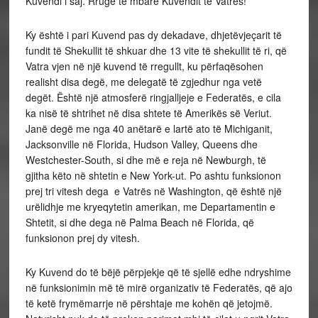
Kuvendi i saj. Rrugë të mbarë Kuvendit të Vatrës!
Ky është i pari Kuvend pas dy dekadave, dhjetëvjeçarit të
fundit të Shekullit të shkuar dhe 13 vite të shekullit të ri, që
Vatra vjen në një kuvend të rregullt, ku përfaqësohen
realisht disa degë, me delegatë të zgjedhur nga vetë
degët. Është një atmosferë ringjalljeje e Federatës, e cila
ka nisë të shtrihet në disa shtete të Amerikës së Veriut.
Janë degë me nga 40 anëtarë e lartë ato të Michiganit,
Jacksonville në Florida, Hudson Valley, Queens dhe
Westchester-South, si dhe më e reja në Newburgh, të
gjitha këto në shtetin e New York-ut. Po ashtu funksionon
prej tri vitesh dega e Vatrës në Washington, që është një
urëlidhje me kryeqytetin amerikan, me Departamentin e
Shtetit, si dhe dega në Palma Beach në Florida, që
funksionon prej dy vitesh.
Ky Kuvend do të bëjë përpjekje që të sjellë edhe ndryshime
në funksionimin më të mirë organizativ të Federatës, që ajo
të ketë frymëmarrje në përshtaje me kohën që jetojmë.