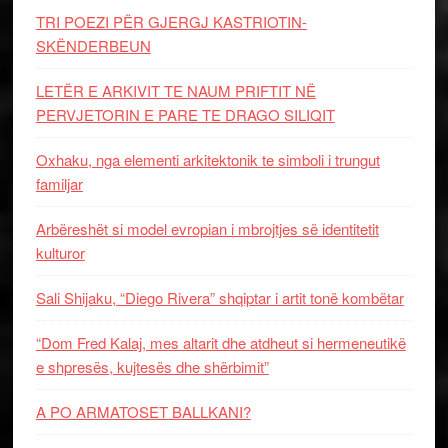
TRI POEZI PËR GJERGJ KASTRIOTIN-
SKËNDERBEUN
LETËR E ARKIVIT TE NAUM PRIFTIT NË
PERVJETORIN E PARE TE DRAGO SILIQIT
Oxhaku, nga elementi arkitektonik te simboli i trungut
familjar
Arbëreshët si model evropian i mbrojtjes së identitetit
kulturor
Sali Shijaku, “Diego Rivera” shqiptar i artit tonë kombëtar
“Dom Fred Kalaj, mes altarit dhe atdheut si hermeneutikë
e shpresës, kujtesës dhe shërbimit”
A PO ARMATOSET BALLKANI?