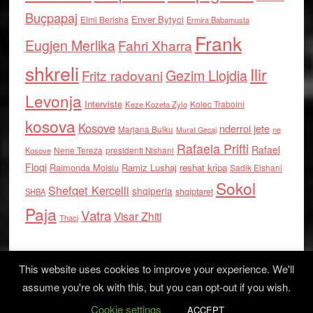
Buçpapaj
Enver Bytyci
Elmi Berisha
Ermira Babamusta
Frank
Eugjen Merlika
Fahri Xharra
shkreli
Ilir
Gezim Llojdia
Fritz radovani
Levonja
Interviste
Kolec Traboini
Keze Kozeta Zylo
kosova
Kosove
nderroi jete
Marjana Bulku
ne
Murat Gecaj
Rafaela Prifti
Rafael
Nene Tereza
Kosove
presidenti Nishani
Floqi
Raimonda Moisiu
Ramiz Lushaj
reshat kripa
Sadik Elshani
Sokol
Shefqet Kercelli
shqiperia
shqiptaret
SHBA
Paja
Vatra
Visar Zhiti
Thaci
This website uses cookies to improve your experience. We'll
assume you're ok with this, but you can opt-out if you wish.
Cookie settings
Log in
ACCEPT