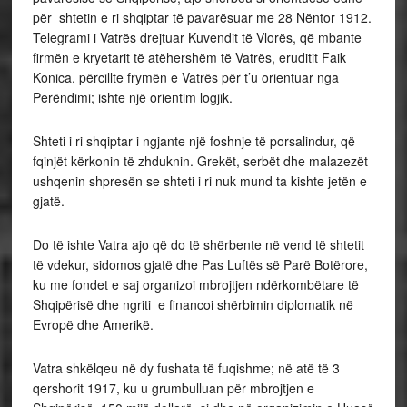
për shtetin e ri shqiptar të pavarësuar me 28 Nëntor 1912.
Telegrami i Vatrës drejtuar Kuvendit të Vlorës, që mbante
firmën e kryetarit të atëhershëm të Vatrës, eruditit Faik
Konica, përcillte frymën e Vatrës për t’u orientuar nga
Perëndimi; ishte një orientim logjik.
Shteti i ri shqiptar i ngjante një foshnje të porsalindur, që
fqinjët kërkonin të zhduknin. Grekët, serbët dhe malazezët
ushqenin shpresën se shteti i ri nuk mund ta kishte jetën e
gjatë.
Do të ishte Vatra ajo që do të shërbente në vend të shtetit
të vdekur, sidomos gjatë dhe Pas Luftës së Parë Botërore,
ku me fondet e saj organizoi mbrojtjen ndërkombëtare të
Shqipërisë dhe ngriti e financoi shërbimin diplomatik në
Evropë dhe Amerikë.
Vatra shkëlqeu në dy fushata të fuqishme; në atë të 3
qershorit 1917, ku u grumbulluan për mbrojtjen e