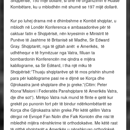
Shqipërisë, 150 mijë dollarë, si dhe në organizimin e Huasë
Kombëtare, ku u mblodhën më shumë se 197 mijë dollarë.
Kur po luhej drama më e dhimbshme e Kombit shqiptar, u
mblodh në Londër Konferenca e ambasadorëve për të
caktuar fatin e Shqipërisë, nën kryesimin e Ministrit të
Punëve të Jashtme të Britanisë së Madhe, Sir Edward
Gray. Shqiptarët, nga të gjitah anët e Amerikës, të
udhëhequr e të frymëzuar nga Vatra, filluan ta
bombardonin Konferencën me qindra e mijëra
kabllograme, sa Sir Edëard, i tha një miku të
Shqipërisë:”Thuaju shqiptarëve që të mos prishin shumë
para për kabllograme pasi ne e dijmë se Korça dhe
Gjirokastra janë shqiptare dhe jo greke.”(Citim: Peter
Ktona”Misioni i Federatës Panshqiptare të Amerikës Vatra,
dje dhe sot”). Mirëpo Vatra nuk mund të flinte e qetë kur
grekët po punonin fort për të bindur ndërkombëtarët se
Korça dhe Gjirokastra ishin greke.Për këtë qëllim Vatra
dërgoi në Evropë Fan Nolin dhe Faik Konicën dhe nisi të
mbledhë mijëra nënshkrime të orthodoksëve. Me këtë rast
të gjithë shqiptarët e Amerikës u nënshkruan orthodoksë.