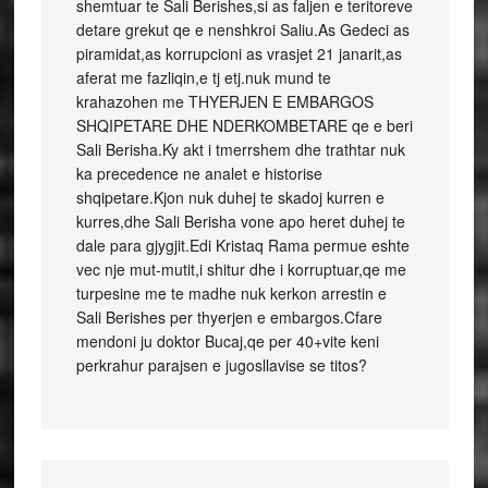
shemtuar te Sali Berishes,si as faljen e teritoreve
detare grekut qe e nenshkroi Saliu.As Gedeci as
piramidat,as korrupcioni as vrasjet 21 janarit,as
aferat me fazliqin,e tj etj.nuk mund te
krahazohen me THYERJEN E EMBARGOS
SHQIPETARE DHE NDERKOMBETARE qe e beri
Sali Berisha.Ky akt i tmerrshem dhe trathtar nuk
ka precedence ne analet e historise
shqipetare.Kjon nuk duhej te skadoj kurren e
kurres,dhe Sali Berisha vone apo heret duhej te
dale para gjygjit.Edi Kristaq Rama permue eshte
vec nje mut-mutit,i shitur dhe i korruptuar,qe me
turpesine me te madhe nuk kerkon arrestin e
Sali Berishes per thyerjen e embargos.Cfare
mendoni ju doktor Bucaj,qe per 40+vite keni
perkrahur parajsen e jugosllavise se titos?