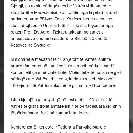
Gjergji, po ashtu përfaqësuesit e Vatrës vizituan edhe
shqiptarët e Maqedonisë, ku u pritën nga kryetari i grupit
parlamentar të BDI-së. Telat Xhaferri, bënë takimi më
stafin drejtues të Universitetit të Tetovës, kryesuar nga
rektori Prof. Dr. Agron Reka, u takuan me stafet e
ambasadave dhe ambasadorët e Shqipërisë dhe të
Kosovës në Shkup etj.
Misionarët e mesazhit të 100 vjetorit të Vatrës ishin të
pranishëm edhe në manifestimin e madh përkujtimor të
komunitetit çam në Qafë Botë. Mbështetje të fuqishme gjeti
përfaqësia e Vatrës tek media, kudo ku shkoi. Mesazhi i
100 vjetorit të Vatrës shkoi në të gjitha trojet Kombëtare.
Ishte kjo një nga arsyet që në festimet e 100 vjetorit të
Vatrës të gjitha trojet amtare ishin të përfaqësuara siç ishin
të përfaqësuar të gjithë komunitetet fetare.
Konferenca Shkencore “Federata Pan-shqiptare e