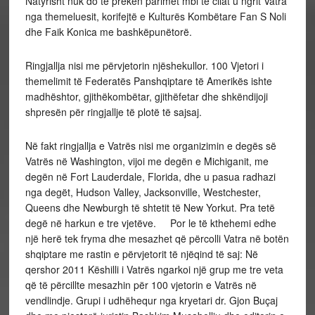
Natyrisht nuk do të preken parimet mbi të cilat u ngrit Vatra
nga themeluesit, korifejtë e Kulturës Kombëtare Fan S Noli
dhe Faik Konica me bashkëpunëtorë.
Ringjallja nisi me përvjetorin njëshekullor. 100 Vjetori i
themelimit të Federatës Panshqiptare të Amerikës ishte
madhështor, gjithëkombëtar, gjithëfetar dhe shkëndijoji
shpresën për ringjallje të plotë të sajsaj.
Në fakt ringjallja e Vatrës nisi me organizimin e degës së
Vatrës në Washington, vijoi me degën e Michiganit, me
degën në Fort Lauderdale, Florida, dhe u pasua radhazi
nga degët, Hudson Valley, Jacksonville, Westchester,
Queens dhe Newburgh të shtetit të New Yorkut. Pra tetë
degë në harkun e tre vjetëve. Por le të kthehemi edhe
një herë tek fryma dhe mesazhet që përcolli Vatra në botën
shqiptare me rastin e përvjetorit të njëqind të saj: Në
qershor 2011 Këshilli i Vatrës ngarkoi një grup me tre veta
që të përcillte mesazhin për 100 vjetorin e Vatrës në
vendlindje. Grupi i udhëhequr nga kryetari dr. Gjon Buçaj