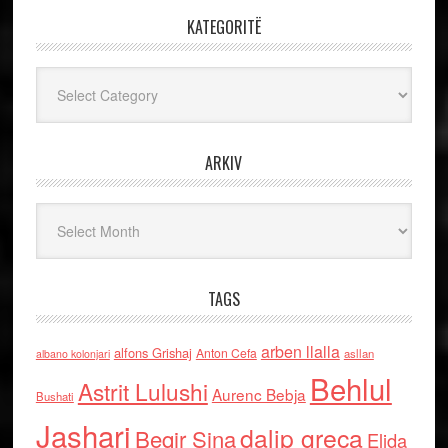
KATEGORITË
Kategoritë
ARKIV
Arkiv
TAGS
arben llalla
alfons Grishaj
Anton Cefa
asllan
albano kolonjari
Behlul
Astrit Lulushi
Aurenc Bebja
Bushati
Jashari
dalip greca
Beqir Sina
Elida