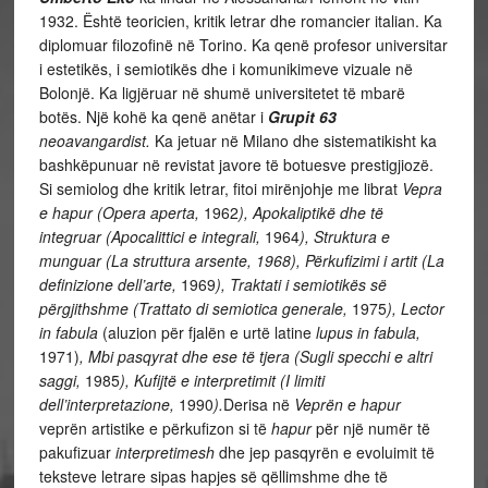
1932. Është teoricien, kritik letrar dhe romancier italian. Ka
diplomuar filozofinë në Torino. Ka qenë profesor universitar
i estetikës, i semiotikës dhe i komunikimeve vizuale në
Bolonjë. Ka ligjëruar në shumë universitetet të mbarë
botës. Një kohë ka qenë anëtar i
Grupit 63
neoavangardist.
Ka jetuar në Milano dhe sistematikisht ka
bashkëpunuar në revistat javore të botuesve prestigjiozë.
Si semiolog dhe kritik letrar, fitoi mirënjohje me librat
Vepra
e hapur (Opera aperta,
1962
), Apokaliptikë dhe
të
integruar (Apocalittici e integrali,
1964
),
Struktura e
munguar (La struttura arsente, 1968), Përkufizimi i artit (La
definizione dell’arte,
1969
), Traktati i semiotikës së
përgjithshme (Trattato di semiotica generale,
1975
), Lector
in fabula
(aluzion për fjalën e urtë latine
lupus in fabula,
1971)
,
Mbi pasqyrat dhe ese të tjera (Sugli specchi e altri
saggi,
1985
), Kufijtë e interpretimit (I limiti
dell’interpretazione,
1990
).
Derisa në
Veprën e hapur
veprën artistike e përkufizon si të
hapur
për një numër të
pakufizuar
interpretimesh
dhe jep pasqyrën e evoluimit të
teksteve letrare sipas hapjes së qëllimshme dhe të