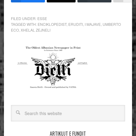
FILED UNDER:
ESSE
TAGGED WITH:
ENCIKLOPEDIST
,
ERUDITI
,
I MAJAVE
,
UMBERTO
ECO
,
XHELAL ZEJNELI
ARTIKUJT E FUNDIT