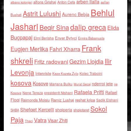
arben llalla
alfons Grishaj
Anton Cefa
asllan
albano kolonjari
Behlul
Astrit Lulushi
Aurenc Bebja
Bushati
Jashari
dalip greca
Beqir Sina
Elida
Buçpapaj
Enver Bytyci
Elmi Berisha
Ermira Babamusta
Frank
Eugjen Merlika
Fahri Xharra
shkreli
Ilir
Gezim Llojdia
Fritz radovani
Levonja
Interviste
Kolec Traboini
Keze Kozeta Zylo
kosova
Kosove
nderroi jete
Marjana Bulku
ne
Murat Gecaj
Rafaela Prifti
Rafael
Nene Tereza
Kosove
presidenti Nishani
Floqi
Raimonda Moisiu
Ramiz Lushaj
reshat kripa
Sadik Elshani
Sokol
Shefqet Kercelli
shqiperia
shqiptaret
SHBA
Paja
Vatra
Visar Zhiti
Thaci