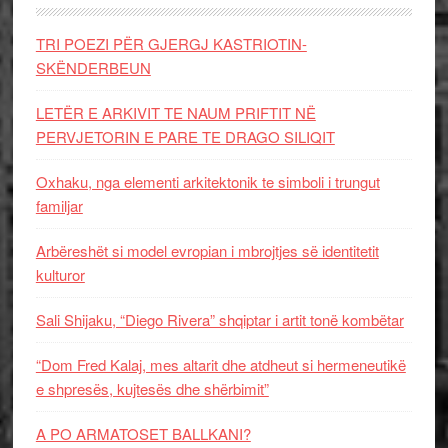
TRI POEZI PËR GJERGJ KASTRIOTIN-
SKËNDERBEUN
LETËR E ARKIVIT TE NAUM PRIFTIT NË
PERVJETORIN E PARE TE DRAGO SILIQIT
Oxhaku, nga elementi arkitektonik te simboli i trungut
familjar
Arbëreshët si model evropian i mbrojtjes së identitetit
kulturor
Sali Shijaku, “Diego Rivera” shqiptar i artit tonë kombëtar
“Dom Fred Kalaj, mes altarit dhe atdheut si hermeneutikë
e shpresës, kujtesës dhe shërbimit”
A PO ARMATOSET BALLKANI?