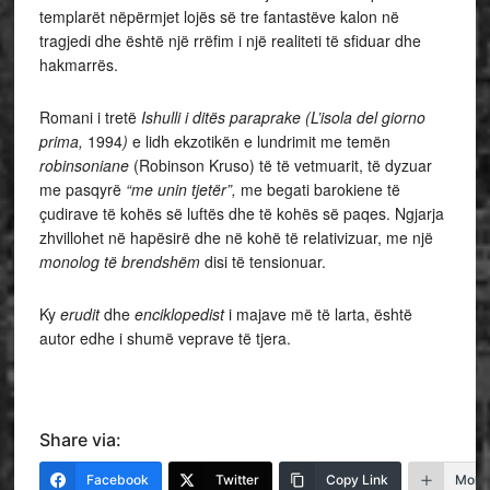
templarët nëpërmjet lojës së tre fantastëve kalon në
tragjedi dhe është një rrëfim i një realiteti të sfiduar dhe
hakmarrës.
Romani i tretë
Ishulli i ditës paraprake
(L’isola del giorno
prima,
1994
)
e lidh ekzotikën e lundrimit me temën
robinsoniane
(Robinson Kruso) të të vetmuarit, të dyzuar
me pasqyrë
“me unin tjetër”,
me begati barokiene të
çudirave të kohës së luftës dhe të kohës së paqes. Ngjarja
zhvillohet në hapësirë dhe në kohë të relativizuar, me një
monolog të brendshëm
disi të tensionuar.
Ky
erudit
dhe
enciklopedist
i majave më të larta, është
autor edhe i shumë veprave të tjera.
Share via:
Facebook
Twitter
Copy Link
More