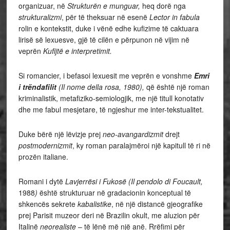
organizuar, në
Strukturën e munguar,
heq dorë nga
strukturalizmi
, për të theksuar në esenë
Lector in fabula
rolin e kontekstit, duke i vënë edhe kufizime të caktuara
lirisë së lexuesve, gjë të cilën e përpunon në vijim në
veprën
Kufijtë e interpretimit.
Si romancier, i befasoi lexuesit me veprën e vonshme
Emri
i trëndafilit
(Il nome della rosa, 1980),
që është një roman
kriminalistik, metafiziko-semiologjik, me një titull konotativ
dhe me fabul mesjetare, të ngjeshur me inter-tekstualitet.
Duke bërë një lëvizje prej
neo-avangardizmit
drejt
postmodernizmit
, ky roman paralajmëroi një kapitull të ri në
prozën italiane.
Romani i dytë
Lavjerrësi i Fukosë (Il pendolo di Foucault,
1988
)
është strukturuar në gradacionin konceptual të
shkencës sekrete
kabalistike
, në një distancë gjeografike
prej Parisit muzeor deri në Brazilin okult, me aluzion për
Italinë
neorealiste
– të lënë më një anë. Rrëfimi për