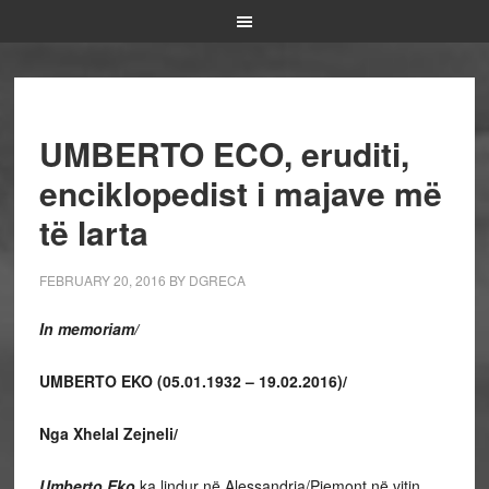
UMBERTO ECO, eruditi,
enciklopedist i majave më
të larta
FEBRUARY 20, 2016
BY
DGRECA
In memoriam/
UMBERTO EKO (05.01.1932 – 19.02.2016)/
Nga Xhelal Zejneli/
Umberto Eko
ka lindur në Alessandria/Piemont në vitin