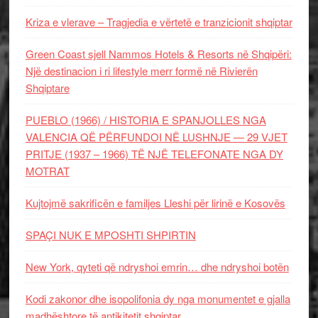
Kriza e vlerave – Tragjedia e vërtetë e tranzicionit shqiptar
Green Coast sjell Nammos Hotels & Resorts në Shqipëri:
Një destinacion i ri lifestyle merr formë në Rivierën
Shqiptare
PUEBLO (1966) / HISTORIA E SPANJOLLES NGA
VALENCIA QË PËRFUNDOI NË LUSHNJE — 29 VJET
PRITJE (1937 – 1966) TË NJË TELEFONATE NGA DY
MOTRAT
Kujtojmë sakrificën e familjes Lleshi për lirinë e Kosovës
SPAÇI NUK E MPOSHTI SHPIRTIN
New York, qyteti që ndryshoi emrin… dhe ndryshoi botën
Kodi zakonor dhe isopolifonia dy nga monumentet e gjalla
madhështore të antikitetit shqiptar