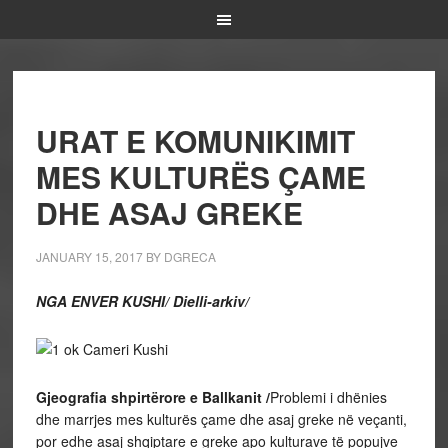
URAT E KOMUNIKIMIT
MES KULTURËS ÇAME
DHE ASAJ GREKE
JANUARY 15, 2017
BY
DGRECA
NGA ENVER KUSHI/ Dielli-arkiv/
Gjeografia shpirtërore e Ballkanit /
Problemi i dhënies
dhe marrjes mes kulturës çame dhe asaj greke në veçanti,
por edhe asaj shqiptare e greke apo kulturave të popujve