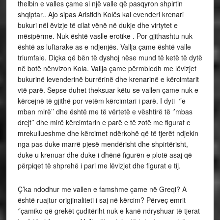
thelbin e valles çame si një valle që pasqyron shpirtin
shqiptar.. Ajo sipas Aristidh Kolës kal evenderi krenari
bukuri nël ëvizje të cilat vënë në dukje dhe virtytet e
mësipërme. Nuk është vaslle erotike . Por gjithashtu nuk
është as luftarake as e ndjenjës. Vallja çame është valle
triumfale. Diçka që bën të dyshoj nëse mund të ketë të dytë
në botë nënvizon Kola. Vallja çame përmbledh me lëvizjet
bukurinë levenderinë burrërinë dhe krenarinë e kërcimtarit
vtë parë. Sepse duhet theksuar këtu se vallen çame nuk e
kërcejnë të gjithë por vetëm kërcimtari i parë. I dyti ‘’e
mban mirë’’ dhe është me të vërtetë e vështirë të ‘’mbas
drejt’’ dhe mirë kërcimtarin e parë e të zotë me figurat e
mrekullueshme dhe kërcimet ndërkohë që të tjerët ndjekin
nga pas duke marrë pjesë mendërisht dhe shpirtërisht,
duke u krenuar dhe duke i dhënë figurën e plotë asaj që
përpiqet të shprehë i pari me lëvizjet dhe figurat e tij.
Ç’ka ndodhur me vallen e famshme çame në Greqi? A
është ruajtur origjinaliteti i saj në kërcim? Përveç emrit
‘’çamiko që grekët çuditëriht nuk e kanë ndryshuar të tjerat