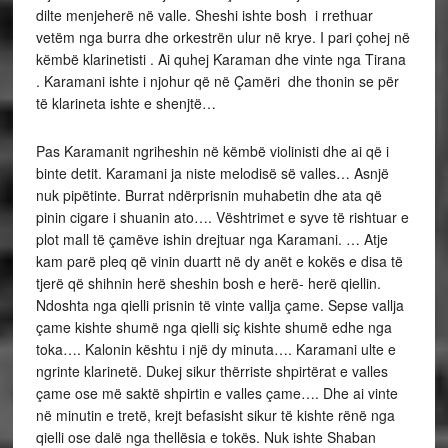
dilte menjeherë në valle. Sheshi ishte bosh i rrethuar
vetëm nga burra dhe orkestrën ulur në krye. I pari çohej në
këmbë klarinetisti . Ai quhej Karaman dhe vinte nga Tirana
. Karamani ishte i njohur që në Çamëri dhe thonin se për
të klarineta ishte e shenjtë…
Pas Karamanit ngriheshin në këmbë violinisti dhe ai që i
binte detit. Karamani ja niste melodisë së valles… Asnjë
nuk pipëtinte. Burrat ndërprisnin muhabetin dhe ata që
pinin cigare i shuanin ato…. Vështrimet e syve të rishtuar e
plot mall të çamëve ishin drejtuar nga Karamani. … Atje
kam parë pleq që vinin duartt në dy anët e kokës e disa të
tjerë që shihnin herë sheshin bosh e herë- herë qiellin.
Ndoshta nga qielli prisnin të vinte vallja çame. Sepse vallja
çame kishte shumë nga qielli siç kishte shumë edhe nga
toka…. Kalonin kështu i një dy minuta…. Karamani ulte e
ngrinte klarinetë. Dukej sikur thërriste shpirtërat e valles
çame ose më saktë shpirtin e valles çame…. Dhe ai vinte
në minutin e tretë, krejt befasisht sikur të kishte rënë nga
qielli ose dalë nga thellësia e tokës. Nuk ishte Shaban