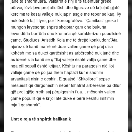
janë të shformuara. Valltarët e rinj e të talentuar grekë
përveç lëvizjeve prej atletësh dhe figurave që krijojnë gjatë
kërcimit të kësaj valleje nuk japin asgjë më tepër se kaq. Ky
nuk është faji i tyre, por i koreografëve. ‘’Çamikos’’ greke i
mungon kryesorja: shpirti shqiptar çam dhe bukuria
levendëria burrëria dhe krenaria që karakterizon popullsinë
çame. Studiuesi Aristidh Kola me të drejtë konkludon:’’Ata
njerez që kanë marrë në duar vallen çame që prej disa
kohësh me sa duket qartësisht as arbëreshë nuk janë dhe
as idenë s’ia kanë se ç ‘’lloj valleje është vallja çame dhe
nga cili popull është krijuar. Kështu na paraqesin një lloj
valleje çame që po jua them haptazi kur e shohim
arvanitasit nisin e qeshin. E quajnë ‘’Shkollore’’ sepse
mësuesit që dërgoheshin nëpër fshatrat arbëreshe pa ditur
gjë prej gjëje rreth saj përpiqeshin t’ua… mësonin vallen
çame popullit që e krijoi atë duke e bërë kështu imitimin
mjaft qesharak”.
Urat e reja të shpirtit ballkanik