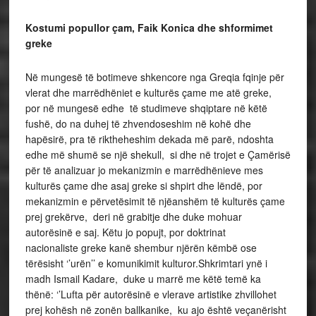
Kostumi popullor çam, Faik Konica dhe shformimet
greke
Në mungesë të botimeve shkencore nga Greqia fqinje për
vlerat dhe marrëdhëniet e kulturës çame me atë greke,
por në mungesë edhe të studimeve shqiptare në këtë
fushë, do na duhej të zhvendoseshim në kohë dhe
hapësirë, pra të riktheheshim dekada më parë, ndoshta
edhe më shumë se një shekull, si dhe në trojet e Çamërisë
për të analizuar jo mekanizmin e marrëdhënieve mes
kulturës çame dhe asaj greke si shpirt dhe lëndë, por
mekanizmin e përvetësimit të njëanshëm të kulturës çame
prej grekërve, deri në grabitje dhe duke mohuar
autorësinë e saj. Këtu jo popujt, por doktrinat
nacionaliste greke kanë shembur njërën këmbë ose
tërësisht ‘’urën’’ e komunikimit kulturor.Shkrimtari ynë i
madh Ismail Kadare, duke u marrë me këtë temë ka
thënë: ‘’Lufta për autorësinë e vlerave artistike zhvillohet
prej kohësh në zonën ballkanike, ku ajo është veçanërisht