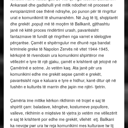
Ankarasë dhe gadishulli ynë mitik ndodhet në proceset e
evropianizimit ose thënë ndrsyhe, po punon për të ringritur
urat e komunikimit të shumanshëm. Në Jug të tij, shqiptarët
dhe grekët ,popujt më të moçëm të Ballkanit, gjithashtu
janë në këtë proces rindërtimi urash, pavarësisht
fantazmave të fundit që ringrihen nga varret e idelogjive
përçarëse. Çamët e shpërngulur me dhunë nga bandat
kriminele greke të Napolon Zervës në vitet 1944-1945,
kërkojnë të rivendosin ura komunikimi shpirtëror me
vëllezëri e tyre të një gjaku, çamët e krishterë që jetojnë në
Çamërinë e sotme. Jo vetëm kaq. Ata janë për ura
komunikimi edhe me grekët sepse çamët e grekët,
pavarësisht nga e kaluara e tyre e hidhur, kanë ditur që në
fushën e kulturës të marrin dhe japin me njëri- tjetrin.
Çamëria ime mitike kërkon rikthimin në trojet e saj të
shpirtit çam: baladave, këngëve, kostumeve popullore,
valleve, rikthimin e miqësive të vjetra jo vetëm me vëllezërit
e saj të krishterë por edhe me grekët, vllehët etj. Ballkani
ka nevojw pwr ura tw reja komunikimi mes kulturave tw tij