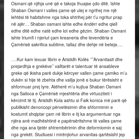
Osmani që njihja unë që e takoja thuajse çdo ditë. Ishte
Shaban Osmani i valles çame që ulej e ngrihej me një
lehtësi të habitshme nga toka shtrihej për t’u ngritur prap
në ajër… Shaban osmani ishte edhe ëndërr edhe qiell
edhe ditë edhe natë edhe lot edhe gëzim. Shaban Osmani
ishte triumfi i njeriut çam kreaneria dhe levendëria e
Çamërisë sakrifica sublime, tallaz dhe dehje në beteja….
….Kur kam lexuar librin e Aristidh Kolës ‘’’’Arvanitasit dhe
prejardhja e grekëve’’ valltarët e talentuar të ansableve
greke që ikisha parë dukje kërcyer vallen çame çamiko m’u
dukën si hije të zbehta dhe vallja jonë e bukur tërësisht e
shformuar prej tyre. Atëherë m’u kujtua Shaban Osmani
nga Salioca e Çamërisë mjeshtëria dhe virtuoziteti i
kërcimit të tij. Aristidh Kola ashtu si Faik konica më parë që
publikisht denoncopi përvetësimin dhe shformimin e
kostumit shqiptar çam në librin e tij ka argumentuar nga
njëra anë madhështinë e papërsëritshme të valles çame
dhe nga ana tjetër shtrembërimin dhe deformiomin e saj
nga grekët. Studiuesi i mirënjiohur arvanitas qartësisht jep