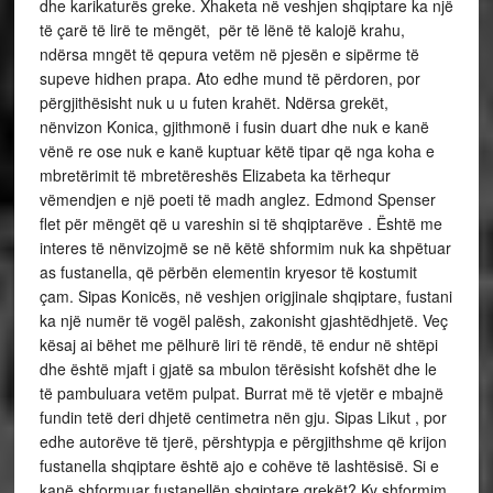
dhe karikaturës greke. Xhaketa në veshjen shqiptare ka një
të çarë të lirë te mëngët, për të lënë të kalojë krahu,
ndërsa mngët të qepura vetëm në pjesën e sipërme të
supeve hidhen prapa. Ato edhe mund të përdoren, por
përgjithësisht nuk u u futen krahët. Ndërsa grekët,
nënvizon Konica, gjithmonë i fusin duart dhe nuk e kanë
vënë re ose nuk e kanë kuptuar këtë tipar që nga koha e
mbretërimit të mbretëreshës Elizabeta ka tërhequr
vëmendjen e një poeti të madh anglez. Edmond Spenser
flet për mëngët që u vareshin si të shqiptarëve . Është me
interes të nënvizojmë se në këtë shformim nuk ka shpëtuar
as fustanella, që përbën elementin kryesor të kostumit
çam. Sipas Konicës, në veshjen origjinale shqiptare, fustani
ka një numër të vogël palësh, zakonisht gjashtëdhjetë. Veç
kësaj ai bëhet me pëlhurë liri të rëndë, të endur në shtëpi
dhe është mjaft i gjatë sa mbulon tërësisht kofshët dhe le
të pambuluara vetëm pulpat. Burrat më të vjetër e mbajnë
fundin tetë deri dhjetë centimetra nën gju. Sipas Likut , por
edhe autorëve të tjerë, përshtypja e përgjithshme që krijon
fustanella shqiptare është ajo e cohëve të lashtësisë. Si e
kanë shformuar fustanellën shqiptare grekët? Ky shformim