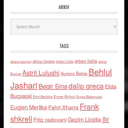
ARKIV
Arkiv
TAGS
arben llalla
alfons Grishaj
Anton Cefa
asllan
albano kolonjari
Behlul
Astrit Lulushi
Aurenc Bebja
Bushati
Jashari
dalip greca
Beqir Sina
Elida
Buçpapaj
Enver Bytyci
Elmi Berisha
Ermira Babamusta
Frank
Eugjen Merlika
Fahri Xharra
shkreli
Ilir
Gezim Llojdia
Fritz radovani