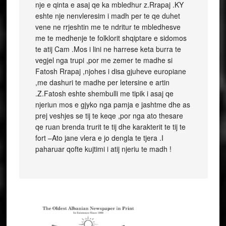
nje e qinta e asaj qe ka mbledhur z.Rrapaj .KY
eshte nje nenvleresim i madh per te qe duhet
vene ne rrjeshtin me te ndritur te mbledhesve
me te medhenje te folklorit shqiptare e sidomos
te atij Cam .Mos i lini ne harrese keta burra te
vegjel nga trupi ,por me zemer te madhe si
Fatosh Rrapaj ,njohes i disa gjuheve europiane
,me dashuri te madhe per letersine e artin
.Z.Fatosh eshte shembulli me tipik i asaj qe
njeriun mos e gjyko nga pamja e jashtme dhe as
prej veshjes se tij te keqe ,por nga ato thesare
qe ruan brenda trurit te tij dhe karakterit te tij te
fort –Ato jane vlera e jo dengla te tjera .I
paharuar qofte kujtimi i atij njeriu te madh !