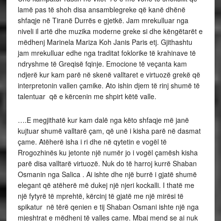
lamë pas të shoh disa ansamblegreke që kanë dhënë
shfaqje në Tiranë Durrës e gjetkë. Jam mrekulluar nga
niveli il artë dhe muzika moderne greke si dhe këngëtarët e
mëdhenj Marinela Mariza Koh Janis Paris etj. Gjithashtu
jam mrekulluar edhe nga traditat foklorike të krahinave të
ndryshme të Greqisë fqinje. Emocione të veçanta kam
ndjerë kur kam parë në skenë valltaret e virtuozë grekë që
interpretonin vallen çamike. Ato ishin djem të rinj shumë të
talentuar që e kërcenin me shpirt këtë valle.
….E megjithatë kur kam dalë nga këto shfaqje më janë
kujtuar shumë valltarë çam, që unë i kisha parë në dasmat
çame. Atëherë isha i ri dhe në qytetin e vogël të
Rrogozhinës ku jetonte një numër jo i vogël çamësh kisha
parë disa valltarë virtuozë. Nuk do të harroj kurrë Shaban
Osmanin nga Salica . Ai ishte dhe një burrë i gjatë shumë
elegant që atëherë më dukej një njeri kockalli. I thatë me
një fytyrë të mprehtë, kërcinj të gjatë me një mirësi të
spikatur në tërë qenien e tij Shaban Osmani ishte një nga
mjeshtrat e mëdhenj të valles çame. Mbaj mend se ai nuk