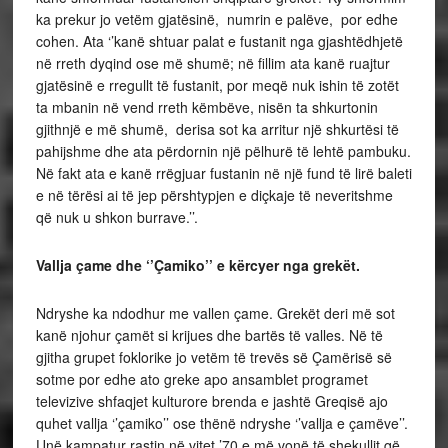
ka prekur jo vetëm gjatësinë, numrin e palëve, por edhe
cohen. Ata ‘’kanë shtuar palat e fustanit nga gjashtëdhjetë
në rreth dyqind ose më shumë; në fillim ata kanë ruajtur
gjatësinë e rregullt të fustanit, por meqë nuk ishin të zotët
ta mbanin në vend rreth këmbëve, nisën ta shkurtonin
gjithnjë e më shumë, derisa sot ka arritur një shkurtësi të
pahijshme dhe ata përdornin një pëlhurë të lehtë pambuku.
Në fakt ata e kanë rrëgjuar fustanin në një fund të lirë baleti
e në tërësi ai të jep përshtypjen e diçkaje të neveritshme
që nuk u shkon burrave.’’.
Vallja çame dhe ‘’Çamiko’’ e kërcyer nga grekët.
Ndryshe ka ndodhur me vallen çame. Grekët deri më sot
kanë njohur çamët si krijues dhe bartës të valles. Në të
gjitha grupet foklorike jo vetëm të trevës së Çamërisë së
sotme por edhe ato greke apo ansamblet programet
televizive shfaqjet kulturore brenda e jashtë Greqisë ajo
quhet vallja ‘’çamiko’’ ose thënë ndryshe ‘’vallja e çamëve’’.
Unë kampatur rastin në vitet ’70 e më vonë të shekullit që