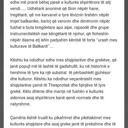
edhe më pranë bëhej pjesë e kulturës shpirtërore të atij
vendi….. Udhëtarë anonimë që flinin nëpër hane,
tregëtarë, që me karvanet e tyre lëviznin lirshëm nëpër
trojet ballkanike, barinj që veronin dhe dimëronin nëpër
fushat e buta bregdetare apo alpe, rapsodë dhe grupe
instrumentistësh ose këngëtarë të njohur, që ftoheshin
nëpër dasma etj ishin padyshim këmbë të forta ‘’urash mes
kulturave të Ballkanit’’…
Kështu ka ndodhur edhe mes shqiptarëve dhe grekëve, që
janë popujt më të lashtë të gadishullit, ku në historinë e
hershme të tyre ka një substrat të përbashkët gjuhësor
dhe kulturor. Kështu ka ndodhur veçanërsisht mes
shqiptarëve çamë të Thesprotisë dhe fqinjëve të tyre
grekë. Këto dhënie dhe marrje në fushën e kulturës
sidomos asaj shpirtërore kanë qenë normale dhe të
natyrshme.
Çamëria është trualli ku pikafrimet dhe pikëtakimet mes
kulturës shqiptare dhe asaj greke janë të prekshme dhe të