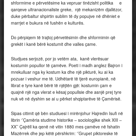
shformime e përvetësime ka vepruar tinëzisht politika e
qarqeve ultranacionaliste greke, një mekanizëm djallëzor,
duke përbaltur shpirtin sublim të dy popujve në dhëniet e
marrjet e bukura në fushën e kulturës.
Do përpiqem të trajtoj përvetësimin dhe shformimin që
grekët i kanë bërë kostumit dhe valles çame.
Studjues serjozë, por jo vetëm ata, kanë vlerësuar
kostumin popullor të çamëve. Poeti i madh anglez Bajron i
mrekulluar nga ky kostum ka dhe një pikturë, ku ai ka
pozuar i veshur me të. Udhëtarë të tjerë europianë, në
librat e tyre kanë bërë të njëjtën gjë: kostumin çam e
quajnë një nga vlerat e kësaj popullsie dhe asnjë prej tyre
nuk vë në dyshim se ai u përket shqiptarëve të Çamërisë.
Sipas citimit që bën studiuesi i mirënjohur Hajredin Isufi në
librin ‘’Çamëria studime historike – sociologjike shek XIII –
XX’’ Çajrëll ka qenë në vitin 1880 mes çamëve në fshatin
Mazërrek dhe jep këtë përshkrim: ‘’Grupet piktoreske të