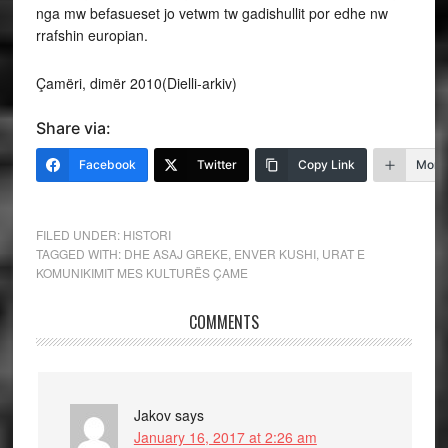
nga mw befasueset jo vetwm tw gadishullit por edhe nw
rrafshin europian.
Çamëri, dimër 2010(Dielli-arkiv)
Share via:
Facebook
Twitter
Copy Link
More
FILED UNDER:
HISTORI
TAGGED WITH:
DHE ASAJ GREKE
,
ENVER KUSHI
,
URAT E
KOMUNIKIMIT MES KULTURËS ÇAME
COMMENTS
Jakov
says
January 16, 2017 at 2:26 am