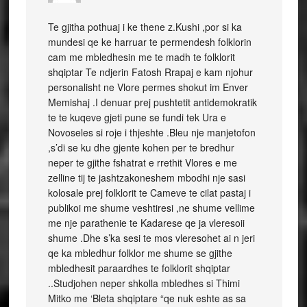
Te gjitha pothuaj i ke thene z.Kushi ,por si ka
mundesi qe ke harruar te permendesh folklorin
cam me mbledhesin me te madh te folklorit
shqiptar Te ndjerin Fatosh Rrapaj e kam njohur
personalisht ne Vlore permes shokut im Enver
Memishaj .I denuar prej pushtetit antidemokratik
te te kuqeve gjeti pune se fundi tek Ura e
Novoseles si roje i thjeshte .Bleu nje manjetofon
,s’di se ku dhe gjente kohen per te bredhur
neper te gjithe fshatrat e rrethit Vlores e me
zelline tij te jashtzakoneshem mbodhi nje sasi
kolosale prej folklorit te Cameve te cilat pastaj i
publikoi me shume veshtiresi ,ne shume vellime
me nje parathenie te Kadarese qe ja vleresoii
shume .Dhe s’ka sesi te mos vleresohet ai n jeri
qe ka mbledhur folklor me shume se gjithe
mbledhesit paraardhes te folklorit shqiptar
..Studjohen neper shkolla mbledhes si Thimi
Mitko me ‘Bleta shqiptare “qe nuk eshte as sa