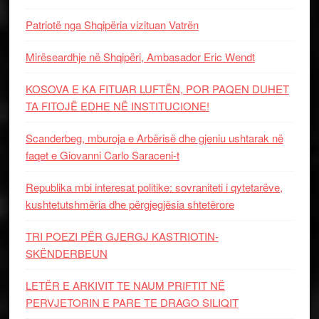
Patriotë nga Shqipëria vizituan Vatrën
Mirëseardhje në Shqipëri, Ambasador Eric Wendt
KOSOVA E KA FITUAR LUFTËN, POR PAQEN DUHET
TA FITOJË EDHE NË INSTITUCIONE!
Scanderbeg, mburoja e Arbërisë dhe gjeniu ushtarak në
faqet e Giovanni Carlo Saraceni-t
Republika mbi interesat politike: sovraniteti i qytetarëve,
kushtetutshmëria dhe përgjegjësia shtetërore
TRI POEZI PËR GJERGJ KASTRIOTIN-
SKËNDERBEUN
LETËR E ARKIVIT TE NAUM PRIFTIT NË
PERVJETORIN E PARE TE DRAGO SILIQIT