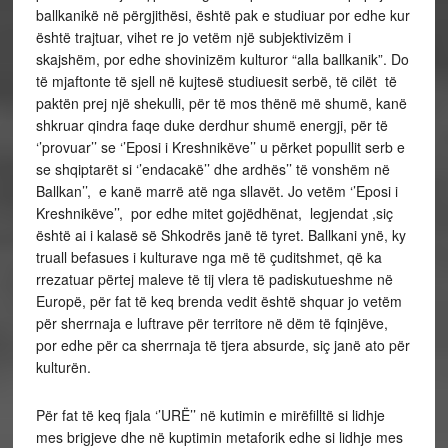
ballkanikë në përgjithësi, është pak e studiuar por edhe kur
është trajtuar, vihet re jo vetëm një subjektivizëm i
skajshëm, por edhe shovinizëm kulturor “alla ballkanik”. Do
të mjaftonte të sjell në kujtesë studiuesit serbë, të cilët të
paktën prej një shekulli, për të mos thënë më shumë, kanë
shkruar qindra faqe duke derdhur shumë energji, për të
‘’provuar’’ se ‘’Eposi i Kreshnikëve’’ u përket popullit serb e
se shqiptarët si ‘’endacakë’’ dhe ardhës’’ të vonshëm në
Ballkan’’, e kanë marrë atë nga sllavët. Jo vetëm ‘’Eposi i
Kreshnikëve’’, por edhe mitet gojëdhënat, legjendat ,siç
është ai i kalasë së Shkodrës janë të tyret. Ballkani ynë, ky
truall befasues i kulturave nga më të çuditshmet, që ka
rrezatuar përtej maleve të tij vlera të padiskutueshme në
Europë, për fat të keq brenda vedit është shquar jo vetëm
për sherrnaja e luftrave për territore në dëm të fqinjëve,
por edhe për ca sherrnaja të tjera absurde, siç janë ato për
kulturën.
Për fat të keq fjala ‘’URË’’ në kutimin e mirëfilltë si lidhje
mes brigjeve dhe në kuptimin metaforik edhe si lidhje mes