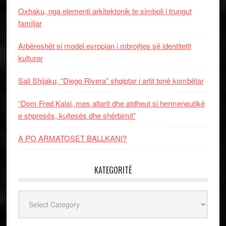
Oxhaku, nga elementi arkitektonik te simboli i trungut
familjar
Arbëreshët si model evropian i mbrojtjes së identitetit
kulturor
Sali Shijaku, “Diego Rivera” shqiptar i artit tonë kombëtar
“Dom Fred Kalaj, mes altarit dhe atdheut si hermeneutikë
e shpresës, kujtesës dhe shërbimit”
A PO ARMATOSET BALLKANI?
KATEGORITË
Kategoritë