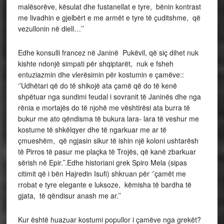
malësorëve, kësulat dhe fustanellat e tyre, bënin kontrast
me livadhin e gjelbërt e me armët e tyre të çuditshme, që
vezullonin në diell…’’
Edhe konsulli francez në Janinë Pukëvil, që siç dihet nuk
kishte ndonjë simpati për shqiptarët, nuk e fsheh
entuziazmin dhe vlerësimin për kostumin e çamëve::
‘’Udhëtari që do të shikojë ata çamë që do të kenë
shpëtuar nga sundimi feudal i sovranit të Janinës dhe nga
rënia e mortajës do të njohë me vështirësi ata burra të
bukur me ato qëndisma të bukura lara- lara të veshur me
kostume të shkëlqyer dhe të ngarkuar me ar të
çmueshëm, që ngjasin sikur të ishin një koloni ushtarësh
të Pirros të pasur me plaçka të Trojës, që kanë zbarkuar
sërish në Epir.’’.Edhe historiani grek Spiro Mela (sipas
citimit që i bën Hajredin Isufi) shkruan për ‘’çamët me
rrobat e tyre elegante e luksoze, këmisha të bardha të
gjata, të qëndisur anash me ar.’’
Kur është huazuar kostumi popullor i çamëve nga grekët?