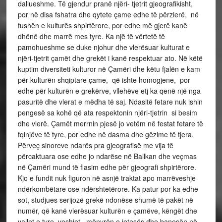
dallueshme. Të gjendur pranë njëri- tjetrit gjeografikisht,
por në disa fshatra dhe qytete çame edhe të përzierë, në
fushën e kulturës shpirtërore, por edhe më gjerë kanë
dhënë dhe marrë mes tyre. Ka një të vërtetë të
pamohueshme se duke njohur dhe vlerësuar kulturat e
njëri-tjetrit çamët dhe grekët i kanë respektuar ato. Në këtë
kuptim diversiteti kulturor në Çamëri dhe këtu fjalën e kam
për kulturën shqiptare çame, që ishte homogjene, por
edhe për kulturën e grekërve, vllehëve etj ka qenë një nga
pasuritë dhe vlerat e mëdha të saj. Ndasitë fetare nuk ishin
pengesë sa kohë që ata respektonin njëri-tjetrin si besim
dhe vlerë. Çamët merrnin pjesë jo vetëm në festat fetare të
fqinjëve të tyre, por edhe në dasma dhe gëzime të tjera.
Përveç sinoreve ndarës pra gjeografisë me vija të
përcaktuara ose edhe jo ndarëse në Ballkan dhe veçmas
në Çamëri mund të flasim edhe për gjeografi shpirtërore.
Kjo e fundit nuk figuron në asnjë traktat apo marrëveshje
ndërkombëtare ose ndërshtetërore. Ka patur por ka edhe
sot, studjues serijozë grekë ndonëse shumë të pakët në
numër, që kanë vlerësuar kulturën e çamëve, këngët dhe
vallet e tyre, veshjet , mënyrën e jetesës dhe banesën në