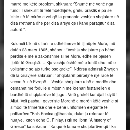
marrë me këtë problem, shkruan: ‘’Shumë më vonë nga
fundi i shekullit të tetëmbëdhjetë, greku praktik e pa se
ishte në të mirën e vet që ta pranonte veshjen shqiptare në
disa rrethana dhe për disa arsye që i kanë paraqitur disa
autorë.’’.
Koloneli Lik në ditarin e udhëtimeve të tij nëpër More, më
datën 28 mars 1805, shënon: ‘’Veshja shqiptare po bëhet
përditë e më e zakonshme si në More, edhe në pjesën
tjetër të Greqisë…. Kjo veshje është më e lehtë dhe më e
volitshme se ajo turke ose greke’’. Ndërsa admirali Zhyrjen
dë la Gravjerë shkruan: ‘’Shqiptarët përbëjnë një racë të
veçantë në Evropë….Veshja shqiptare u bë e modës dhe
osmanët më fodullë e mbsnin me krenari fustanellën e
bardhë të shqiptarëve të jugut. Vetë grekët kur djali i dytë i
Aliut, Veli pasha, qeveriste Morenë e morën këtë veshje si
simbol të trimërisë dhe e bënë uniformën elegante të
palikarëve.’’Faik Konica gjithashtu, duke ju referuar të
huajve, citon edhe G. Finlay, i cili në librin ‘’A history of
Greece’’ ka shkruar: ‘’Ka qenë fama e shqiptarëve që i ka