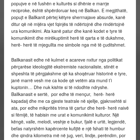
popujve e në fushën e kulturës si dhënie e marrje
reciproke, është shpërdoruar keq në Ballkan. E megjithatë,
popujt e Ballkanit përtej këtyre sherrnajave absurde, kanë
ditur që në mijëra vjet fqinjës të ndërtojnë dhe rindërtojnë
ura komunikimi. Ata kanë patur dhe kanë kodet e tyre të
komunikimit dhe mirëkuptimit herë të qarta e të dukshme,
herë- herë të mjegullta me simbole nga më të çuditshmet.
Ballkanasit edhe në kulmet e acareve nxitur nga politikat
përçarëse ideologjitë ekstremiste nacionaliste, stinët e
shpeshta të përgjakshme që ka shoqëruar historinë e tyre,
janë marrë vesh me ca kode që vetëm ata mund t’i
kuptonin… Dhe nuk kishte si të ndodhte ndryshe.
Ballkanasit e sertë, por edhe të mençur, herë- herë
kapadaij dhe me ca gjeste teatrale në sjellje, gjaknxehtë si
ata, por edhe mikpritës trima të çartur dhe herë- herë naivë
si fëmijë, të habisin me urat e komunikimit kulturor. Një
këngë, valle, melodi, veshje e bukur, fjalë e urtë, legjendë,
befas natyrshëm kapërcente kufijtë e një fshati të humbur
dhe qindra kilometra më në jug, veri, lindje, perëndim, por