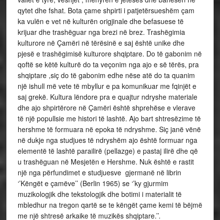
qytet dhe fshat. Bota çame shpirti i patjetërsueshëm çam
ka vulën e vet në kulturën origjinale dhe befasuese të
krijuar dhe trashëguar nga brezi në brez. Trashëgimia
kulturore në Çamëri në tërësinë e saj është unike dhe
pjesë e trashëgimisë kulturore shqiptare. Do të gabonim në
qoftë se këtë kulturë do ta veçonim nga ajo e së tërës, pra
shqiptare ,siç do të gabonim edhe nëse atë do ta quanim
një ishull më vete të mbyllur e pa komunikuar me fqinjët e
saj grekë. Kultura lëndore pra e quajtur ndryshe materiale
dhe ajo shpirtërore në Çamëri është shprehëse e vlerave
të një popullsie me histori të lashtë. Ajo bart shtresëzime të
hershme të formuara në epoka të ndryshme. Siç janë vënë
në dukje nga studjues të ndryshëm ajo është formuar nga
elementë të lashtë parailirë (pellazge) e pastaj ilirë dhe që
u trashëguan në Mesjetën e Hershme. Nuk është e rastit
një nga përfundimet e studjuesve gjermanë në librin
‘’Këngët e çamëve’’ (Berlin 1965) se ‘’ky gjurmim
muzikologjik dhe tekstologjik dhe botimi i materialit të
mbledhur na tregon qartë se te këngët çame kemi të bëjmë
me një shtresë arkaike të muzikës shqiptare.’’.