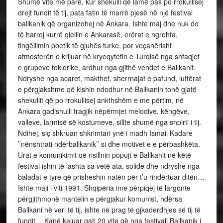
Shumë vite më parë, kur shekulli që lamë pas po rrokullisej
drejt fundit të tij, pata fatin të marrë pjesë në një festival
ballkanik që organizohej në Ankara. Ishte maj dhe nuk do
të harroj kurrë qiellin e Ankarasë, erërat e ngrohta,
tingëllimin poetik të gjuhës turke, por veçanërisht
atmosferën e krijuar në kryeqytetin e Turqisë nga shfaqjet
e grupeve foklorike, ardhur nga gjithë vendet e Ballkanit.
Ndryshe nga acaret, makthet, sherrnajat e pafund, luftërat
e përgjakshme që kishin ndodhur në Ballkanin tonë gjatë
shekullit që po rrokullisej ankthshëm e me përtim, në
Ankara gadishulli tragjik nëpërmjet melodive, këngëve,
valleve, larmisë së kostumeve, sillte shumë nga shpirti i tij.
Ndihej, siç shkruan shkrimtari ynë i madh Ismail Kadare
’’nënshtrati ndërballkanik’’ si dhe motivet e e përbashkëta.
Urat e komunikimit që risillnin popujt e Ballkanit në këtë
festival ishin të lashta sa vetë ata, solide dhe ndryshe nga
baladat e tyre që prisheshin natën për t’u rindërtuar ditën…
Ishte maji i viti 1991. Shqipëria ime përpiqej të largonte
përgjithmonë mantelin e përgjakur komunist, ndërsa
Ballkani në veri të tij, ishte në prag të gjkaderdhjes së tij të
fundit… Kanë kaluar gati 20 vite që nga festivali Ballkanik i