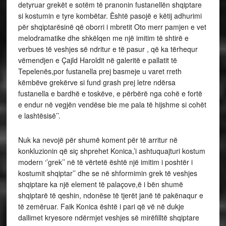
detyruar grekët e sotëm të pranonin fustanellën shqiptare
si kostumin e tyre kombëtar. Është pasojë e këtij adhurimi
për shqiptarësinë që oborri i mbretit Oto merr pamjen e vet
melodramatike dhe shkëlqen me një imitim të shtirë e
verbues të veshjes së ndritur e të pasur , që ka tërhequr
vëmendjen e Çajld Haroldit në galeritë e pallatit të
Tepelenës,por fustanella prej basmeje u varet rreth
këmbëve grekërve si fund grash prej letre ndërsa
fustanella e bardhë e toskëve, e përbërë nga cohë e fortë
e endur në vegjën vendëse bie me pala të hijshme si cohët
e lashtësisë’’.
Nuk ka nevojë për shumë koment për të arritur në
konkluzionin që siç shprehet Konica,’i ashtuquajturi kostum
modern ‘’grek’’ në të vërtetë është një imitim i poshtër i
kostumit shqiptar’’ dhe se në shformimin grek të veshjes
shqiptare ka një element të palaçove,ë i bën shumë
shqiptarë të qeshin, ndonëse të tjerët janë të pakënaqur e
të zemëruar. Faik Konica është i pari që vë në dukje
dallimet kryesore ndërmjet veshjes së mirëfilltë shqiptare