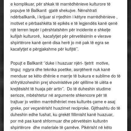
e komplikuar, për shkak të marrëdhënieve kulturore të
popujve të Ballkanit gjatë shekujve. Nënshtrati
ndërballkanik, i krijuar si rrjedhim i këtyre marrëdhënieve ,
motivet e përbashkëta të epikës e të legjendës kanë qenë
një terren tepër i përshtatshëm për incidente e shkelje
kufijsh kulturorë, kacafytjet për përvetësimin e vlerave
shpirtërore kanë qenë disa herë jo më pak të egra se
kacafytjet e përgjakshme për kufijtë’’.
Popujt e Ballkanit ‘’duke i huazuar njëri- tjetrit motive,
tinguj ngjyra dhe teknika poetike, asnjëherë nuk kanë
menduar se këto dhënie e marrje të bukura e sublime do të
shfrytëzoheshin prej shovinistëve për qëllime të ulëta e
krejtësisht të huaja për artin’’. Do të duheshin studime
serioze, mbështetur në argumente shkencore për të
trajtuar jo vetëm marrëdhëniet mes kulturës çame e asaj
greke, por veçanërisht huazimet reciproke. Gjithashtu do të
duheshin edhe fushat, ku grekët fillimisht kanë huazuar,
por më pas kanë shformuar dhe përvetësim kulturën
shpirtërore dhe materiale të çamëve. Pikërisht në këto