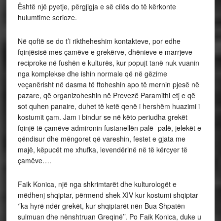
Është një pyetje, përgjigja e së cilës do të kërkonte
hulumtime serioze.
Në qoftë se do t’i riktheheshim kontakteve, por edhe
fqinjësisë mes çamëve e grekërve, dhënieve e marrjeve
reciproke në fushën e kulturës, kur popujt tanë nuk vuanin
nga komplekse dhe ishin normale që në gëzime
veçanërisht në dasma të ftoheshin apo të mernin pjesë në
pazare, që organizoheshin në Prevezë Paramithi etj e që
sot quhen panaire, duhet të ketë qenë i hershëm huazimi i
kostumit çam. Jam i bindur se në këto periudha grekët
fqinjë të çamëve admironin fustanellën palë- palë, jelekët e
qëndisur dhe mëngoret që vareshin, festet e gjata me
majë, këpucët me xhufka, levendërinë në të kërcyer të
çamëve….
Faik Konica, një nga shkrimtarët dhe kulturologët e
mëdhenj shqiptar, përmend shek XIV kur kostumi shqiptar
‘’ka hyrë ndër grekët, kur shqiptarët nën Bua Shpatën
sulmuan dhe nënshtruan Greqinë’’. Po Faik Konica, duke u