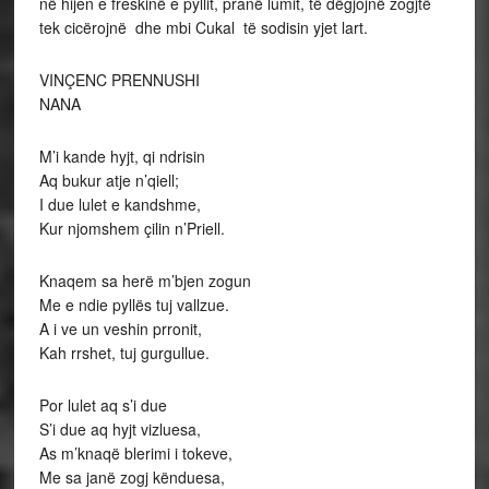
në hijen e freskinë e pyllit, pranë lumit, të dëgjojnë zogjtë
tek cicërojnë dhe mbi Cukal të sodisin yjet lart.
VINÇENC PRENNUSHI
NANA
M’i kande hyjt, qi ndrisin
Aq bukur atje n’qiell;
I due lulet e kandshme,
Kur njomshem çilin n’Priell.
Knaqem sa herë m’bjen zogun
Me e ndie pyllës tuj vallzue.
A i ve un veshin prronit,
Kah rrshet, tuj gurgullue.
Por lulet aq s’i due
S’i due aq hyjt vizluesa,
As m’knaqë blerimi i tokeve,
Me sa janë zogj kënduesa,