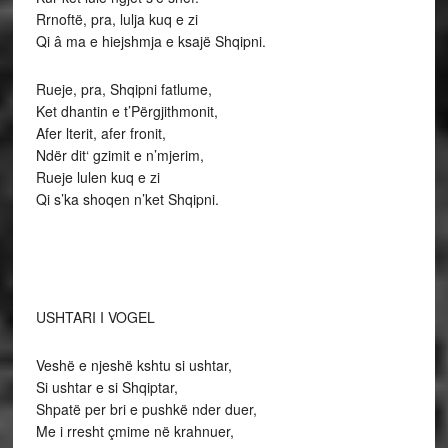
Rrnoftë, pra, lulja kuq e zi
Qi â ma e hiejshmja e ksajë Shqipni.
Rueje, pra, Shqipni fatlume,
Ket dhantin e t’Përgjithmonit,
Afer lterit, afer fronit,
Ndër dit‘ gzimit e n’mjerim,
Rueje lulen kuq e zi
Qi s’ka shoqen n’ket Shqipni.
USHTARI I VOGEL
Veshë e njeshë kshtu si ushtar,
Si ushtar e si Shqiptar,
Shpatë per bri e pushkë nder duer,
Me i rresht çmime në krahnuer,