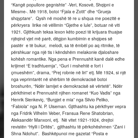
“Kangë popullore gegnishte” -Veri, Kosovë, Shqipni e
Mesme-. Më 1918, botoi “Fjala e Zotit” dhe “Grueja
shqyptare”. Qysh në moshë të re u shqua me poezitë e
përkryera lirike në vëllimin “Gjethe e lule”, botuar në viti
1921. Gjithkush teksa lexon këto poezi të krijuara thuajse
njëqind vjet më parë, dëgjon kumbimin e shqipes së
pastër e të bukur, melodi, sa të ëmbël po aq ritmike, të
përshkuar nga një tis i këndshëm melakonie djaloshare
kohësh romantike. Nga pena e Prennushit kanë dalë edhe
krijimet “E tradhtuemja”, “Guri i mshehtë e fort i
çmueshëm”, drama, “Prej robnie në liri” etj. Më 1924, si një
nga veprimtarët në shërbim të demokracisë botoi
broshurën, “Ndër lamijet e demokracisë së vërtetë”. Ndër
përkthimet e Prennushit njihen romanet “Kuo Vadis” nga
Henrik Sienkeviç, “Burgjet e mia” nga Silvio Peliko,
“Fabiola” nga N. P. Uiseman. Gjithashtu ka përkthyer vepra
nga Fridrik Vilhelm Veber, Fransua Rene Shatobrian,
Aleksandër Manxoni, etj. Në vitet 1921-1924, drejtoi
revistën “Hylli i Dritës”, gjithashtu të përkohëshmen “Zani i
Shna Ndohut”. Bashkëpunoi me gazetat “Posta e