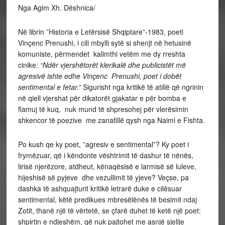
Nga Agim Xh. Dëshnica/
Në librin ”Historia e Letërsisë Shqiptare”-1983, poeti
Vinçenc Prenushi, i cili mbylli sytë si shenjt në hetusinë
komuniste, përmendet kalimthi vetëm me dy rreshta
cinike
: “Ndër vjershëtorët klerikalë dhe publicistët më
agresivë ishte edhe Vinçenc Prenushi, poet i dobët
sentimental e fetar.”
Sigurisht nga kritikë të atillë që ngrinin
në qiell vjershat për dikatorët gjakatar e për bomba e
flamuj të kuq, nuk mund të shpresohej për vlerësimin
shkencor të poezive me zanafillë qysh nga Naimi e Fishta.
Po kush qe ky poet, ”agresiv e sentimental”? Ky poet i
frymëzuar, që i këndonte vështrimit të dashur të nënës,
lirisë njerëzore, atdheut, kënaqësisë e larmisë së luleve,
hijeshisë së pyjeve dhe vezullimit të yjeve? Veçse, pa
dashka të ashquajturit kritikë letrarë duke e cilësuar
sentimental, këtë predikues mbresëlënës të besimit ndaj
Zotit, thanë një të vërtetë, se çfarë duhet të ketë një poet:
shpirtin e ndjeshëm, që nuk pajtohet me asnjë sjellje