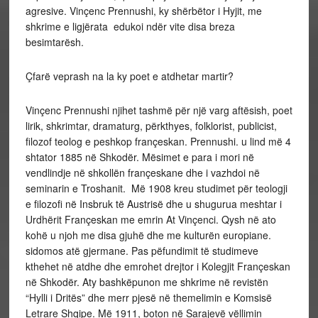
agresive. Vinçenc Prennushi, ky shërbëtor i Hyjit, me
shkrime e ligjërata edukoi ndër vite disa breza
besimtarësh.
Çfarë veprash na la ky poet e atdhetar martir?
Vinçenc Prennushi njihet tashmë për një varg aftësish, poet
lirik, shkrimtar, dramaturg, përkthyes, folklorist, publicist,
filozof teolog e peshkop françeskan. Prennushi. u lind më 4
shtator 1885 në Shkodër. Mësimet e para i mori në
vendlindje në shkollën françeskane dhe i vazhdoi në
seminarin e Troshanit. Më 1908 kreu studimet për teologji
e filozofi në Insbruk të Austrisë dhe u shugurua meshtar i
Urdhërit Françeskan me emrin At Vinçenci. Qysh në ato
kohë u njoh me disa gjuhë dhe me kulturën europiane.
sidomos atë gjermane. Pas pëfundimit të studimeve
kthehet në atdhe dhe emrohet drejtor i Kolegjit Françeskan
në Shkodër. Aty bashkëpunon me shkrime në revistën
“Hylli i Dritës” dhe merr pjesë në themelimin e Komsisë
Letrare Shqipe. Më 1911, boton në Sarajevë vëllimin