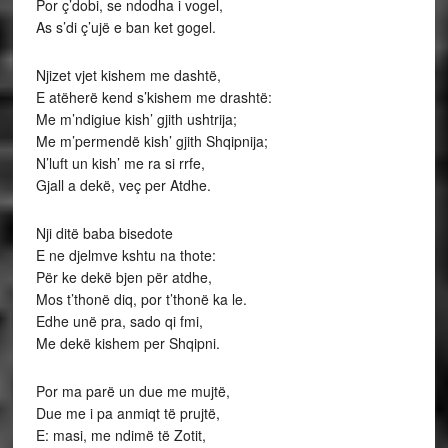
Por ç’dobi, se ndodha i vogel,
As s’di ç’ujë e ban ket gogel.
Njizet vjet kishem me dashtë,
E atëherë kend s’kishem me drashtë:
Me m’ndigiue kish’ gjith ushtrija;
Me m’permendë kish’ gjith Shqipnija;
N’luft un kish’ me ra si rrfe,
Gjall a dekë, veç per Atdhe.
Nji ditë baba bisedote
E ne djelmve kshtu na thote:
Për ke dekë bjen për atdhe,
Mos t’thonë diq, por t’thonë ka le.
Edhe unë pra, sado qi fmi,
Me dekë kishem per Shqipni.
Por ma parë un due me mujtë,
Due me i pa anmiqt të prujtë,
E: masi, me ndimë të Zotit,