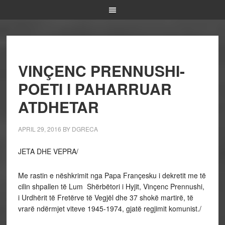
VINÇENC PRENNUSHI-
POETI I PAHARRUAR
ATDHETAR
APRIL 29, 2016
BY
DGRECA
JETA DHE VEPRA/
Me rastin e nëshkrimit nga Papa Françesku i dekretit me të
cilin shpallen të Lum Shërbëtori i Hyjit, Vinçenc Prennushi,
i Urdhërit të Fretërve të Vegjël dhe 37 shokë martirë, të
vrarë ndërmjet viteve 1945-1974, gjatë regjimit komunist./