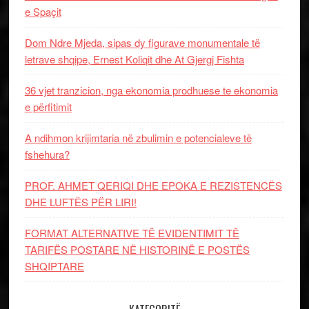
e Spaçit
Dom Ndre Mjeda, sipas dy figurave monumentale të
letrave shqipe, Ernest Koliqit dhe At Gjergj Fishta
36 vjet tranzicion, nga ekonomia prodhuese te ekonomia
e përfitimit
A ndihmon krijimtaria në zbulimin e potencialeve të
fshehura?
PROF. AHMET QERIQI DHE EPOKA E REZISTENCЁS
DHE LUFTЁS PЁR LIRI!
FORMAT ALTERNATIVE TË EVIDENTIMIT TË
TARIFËS POSTARE NË HISTORINË E POSTËS
SHQIPTARE