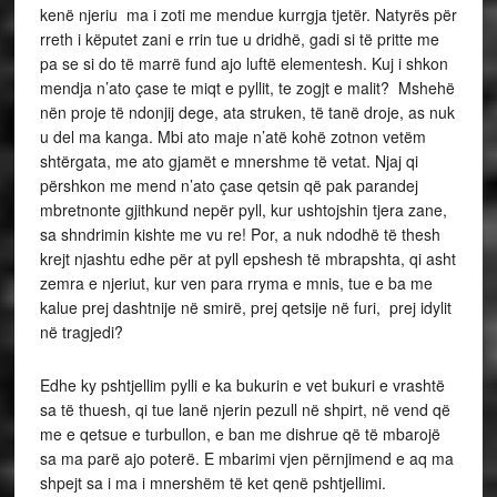
kenë njeriu ma i zoti me mendue kurrgja tjetër. Natyrës për
rreth i këputet zani e rrin tue u dridhë, gadi si të pritte me
pa se si do të marrë fund ajo luftë elementesh. Kuj i shkon
mendja n’ato çase te miqt e pyllit, te zogjt e malit? Mshehë
nën proje të ndonjij dege, ata struken, të tanë droje, as nuk
u del ma kanga. Mbi ato maje n’atë kohë zotnon vetëm
shtërgata, me ato gjamët e mnershme të vetat. Njaj qi
përshkon me mend n’ato çase qetsin që pak parandej
mbretnonte gjithkund nepër pyll, kur ushtojshin tjera zane,
sa shndrimin kishte me vu re! Por, a nuk ndodhë të thesh
krejt njashtu edhe për at pyll epshesh të mbrapshta, qi asht
zemra e njeriut, kur ven para rryma e mnis, tue e ba me
kalue prej dashtnije në smirë, prej qetsije në furi, prej idylit
në tragjedi?
Edhe ky pshtjellim pylli e ka bukurin e vet bukuri e vrashtë
sa të thuesh, qi tue lanë njerin pezull në shpirt, në vend që
me e qetsue e turbullon, e ban me dishrue që të mbarojë
sa ma parë ajo poterë. E mbarimi vjen përnjimend e aq ma
shpejt sa i ma i mnershëm të ket qenë pshtjellimi.