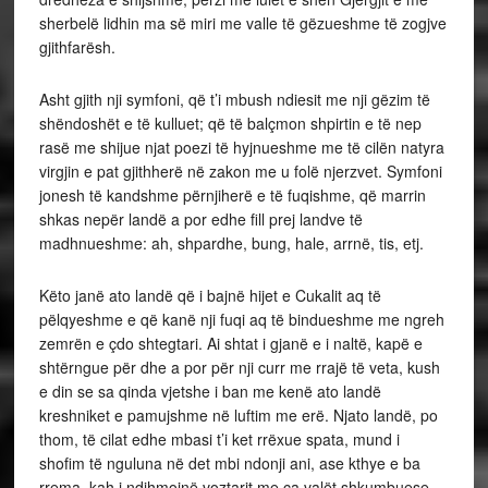
sherbelë lidhin ma së miri me valle të gëzueshme të zogjve
gjithfarësh.
Asht gjith nji symfoni, që t’i mbush ndiesit me nji gëzim të
shëndoshët e të kulluet; që të balçmon shpirtin e të nep
rasë me shijue njat poezi të hyjnueshme me të cilën natyra
virgjin e pat gjithherë në zakon me u folë njerzvet. Symfoni
jonesh të kandshme përnjiherë e të fuqishme, që marrin
shkas nepër landë a por edhe fill prej landve të
madhnueshme: ah, shpardhe, bung, hale, arrnë, tis, etj.
Këto janë ato landë që i bajnë hijet e Cukalit aq të
pëlqyeshme e që kanë nji fuqi aq të bindueshme me ngreh
zemrën e çdo shtegtari. Ai shtat i gjanë e i naltë, kapë e
shtërngue për dhe a por për nji curr me rrajë të veta, kush
e din se sa qinda vjetshe i ban me kenë ato landë
kreshniket e pamujshme në luftim me erë. Njato landë, po
thom, të cilat edhe mbasi t’i ket rrëxue spata, mund i
shofim të nguluna në det mbi ndonji ani, ase kthye e ba
rrema, kah i ndihmojnë voztarit me ça valët shkumbuese.