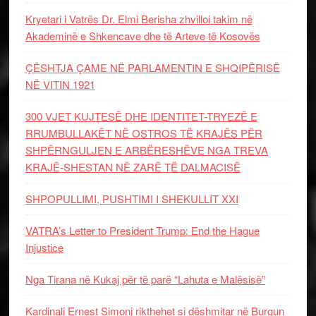
Kryetari i Vatrës Dr. Elmi Berisha zhvilloi takim në
Akademinë e Shkencave dhe të Arteve të Kosovës
ÇËSHTJA ÇAME NË PARLAMENTIN E SHQIPËRISË
NË VITIN 1921
300 VJET KUJTESË DHE IDENTITET-TRYEZË E
RRUMBULLAKËT NË OSTROS TË KRAJËS PËR
SHPËRNGULJEN E ARBËRESHËVE NGA TREVA
KRAJË-SHESTAN NË ZARË TË DALMACISË
SHPOPULLIMI, PUSHTIMI I SHEKULLIT XXI
VATRA’s Letter to President Trump: End the Hague
Injustice
Nga Tirana në Kukaj për të parë “Lahuta e Malësisë”
Kardinali Ernest Simoni rikthehet si dëshmitar në Burgun