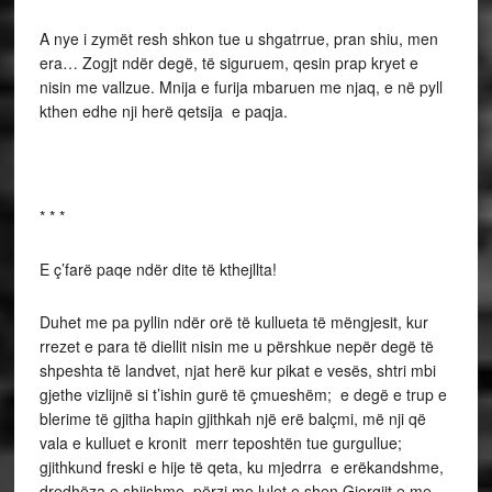
A nye i zymët resh shkon tue u shgatrrue, pran shiu, men
era… Zogjt ndër degë, të siguruem, qesin prap kryet e
nisin me vallzue. Mnija e furija mbaruen me njaq, e në pyll
kthen edhe nji herë qetsija e paqja.
* * *
E ç’farë paqe ndër dite të kthejllta!
Duhet me pa pyllin ndër orë të kullueta të mëngjesit, kur
rrezet e para të diellit nisin me u përshkue nepër degë të
shpeshta të landvet, njat herë kur pikat e vesës, shtri mbi
gjethe vizlijnë si t’ishin gurë të çmueshëm; e degë e trup e
blerime të gjitha hapin gjithkah një erë balçmi, më nji që
vala e kulluet e kronit merr teposhtën tue gurgullue;
gjithkund freski e hije të qeta, ku mjedrra e erëkandshme,
dredhëza e shijshme, përzi me lulet e shen Gjergjit e me