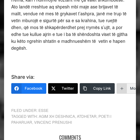
Ato landë rreshtue aq shpesh mbi maje ase brijavet të
malit, vendue në mes të grykavet t’ashpra, janë me trup të
vetin mburojë e sigurtë për sa e sa krahina, tue ruejtë
dhen, që mos të shkapërderdhet prej rrymës s’ujit, a por
edhe tue kullue ajrin e tue i ba të shëndoshta viset të gjitha
ku këto ngrehin shtatin e madhnueshëm të vetin e hapen
degësh.
Share via:
Facebook
Twitter
Copy Link
More
FILED UNDER:
ESSE
TAGGED WITH:
AGIM XH DESHNICA
,
ATDHETAR
,
POETI I
PAHARUAR
,
VINCENC PRENUSHI
COMMENTS