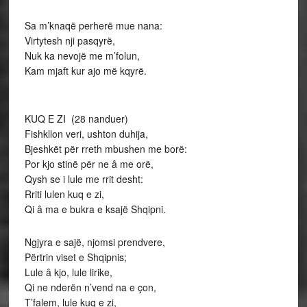
Sa m’knaqë perherë mue nana:
Virtytesh nji pasqyrë,
Nuk ka nevojë me m’folun,
Kam mjaft kur ajo më kqyrë.
KUQ E ZI (28 nanduer)
Fishkllon veri, ushton duhija,
Bjeshkët për rreth mbushen me borë:
Por kjo stinë për ne â me orë,
Qysh se i lule me rrit desht:
Rriti lulen kuq e zi,
Qi â ma e bukra e ksajë Shqipni.
Ngjyra e sajë, njomsi prendvere,
Përtrin viset e Shqipnis;
Lule â kjo, lule lirike,
Qi ne nderën n’vend na e çon,
T’falem, lule kuq e zi,