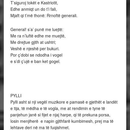
T’siguroj tokët e Kastriotit,
Edhe anmiqt un do t’i fali,
Mjaft qi t’më thonë: Rrnoftë generali.
General! s’a’ punë me luejtë:
Me ra n’luftë edhe me muejtë,
Me drejtue gjith at ushtri;
Veshë e njeshë per bukuri.
Por ç’dobi se ndodha i vogel
e s’di ç’ujë e ban ket gogel.
PYLLI
Pylli asht si nji vegël muzikore e pamasë e gjethët e landët
e tija, të mëdha e të vogla, me at rendimin e tyne të
panjehun janë si fijet e njaj harpe, qi të prekuna porsa,
losin menjiherë e napin gjithfarë kumbimesh, prej ma të
lehtave deri në ma të fuqishmet.