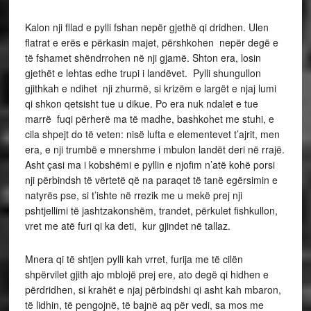
Kalon nji fllad e pylli fshan nepër gjethë qi dridhen. Ulen
flatrat e erës e përkasin majet, përshkohen nepër degë e
të fshamet shëndrrohen në nji gjamë. Shton era, losin
gjethët e lehtas edhe trupi i landëvet. Pylli shungullon
gjithkah e ndihet nji zhurmë, si krizëm e largët e njaj lumi
qi shkon qetsisht tue u dikue. Po era nuk ndalet e tue
marrë fuqi përherë ma të madhe, bashkohet me stuhi, e
cila shpejt do të veten: nisë lufta e elementevet t’ajrit, men
era, e nji trumbë e mnershme i mbulon landët deri në rrajë.
Asht çasi ma i kobshëmi e pyllin e njofim n’atë kohë porsi
nji përbindsh të vërtetë që na paraqet të tanë egërsimin e
natyrës pse, si t’ishte në rrezik me u mekë prej nji
pshtjellimi të jashtzakonshëm, trandet, përkulet fishkullon,
vret me atë furi qi ka deti, kur gjindet në tallaz.
Mnera qi të shtjen pylli kah vrret, furija me të cilën
shpërvilet gjith ajo mblojë prej ere, ato degë qi hidhen e
përdridhen, si krahët e njaj përbindshi qi asht kah mbaron,
të lidhin, të pengojnë, të bajnë aq për vedi, sa mos me