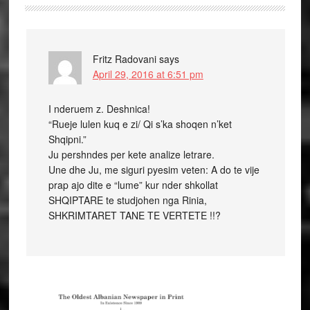
Fritz Radovani
says
April 29, 2016 at 6:51 pm
I nderuem z. Deshnica!
“Rueje lulen kuq e zi/ Qi s’ka shoqen n’ket
Shqipni.”
Ju pershndes per kete analize letrare.
Une dhe Ju, me siguri pyesim veten: A do te vije
prap ajo dite e “lume” kur nder shkollat
SHQIPTARE te studjohen nga Rinia,
SHKRIMTARET TANE TE VERTETE !!?