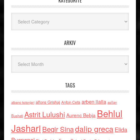
KATEGORITË
Kategoritë
ARKIV
Arkiv
TAGS
arben llalla
alfons Grishaj
Anton Cefa
asllan
albano kolonjari
Behlul
Astrit Lulushi
Aurenc Bebja
Bushati
Jashari
dalip greca
Beqir Sina
Elida
Buçpapaj