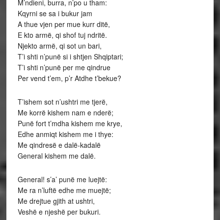
M’ndieni, burra, n’po u tham:
Kqyrni se sa i bukur jam
A thue vjen per mue kurr ditë,
E kto armë, qi shof tuj ndritë.
Njekto armë, qi sot un bari,
T’i shti n’punë si i shtjen Shqiptari;
T’i shti n’punë per me qindrue
Per vend t’em, p’r Atdhe t’bekue?
T’ishem sot n’ushtri me tjerë,
Me korrë kishem nam e nderë;
Punë fort t’mdha kishem me krye,
Edhe anmiqt kishem me i thye:
Me qindresë e dalë-kadalë
General kishem me dalë.
General! s’a’ punë me luejtë:
Me ra n’luftë edhe me muejtë;
Me drejtue gjith at ushtri,
Veshë e njeshë per bukuri.