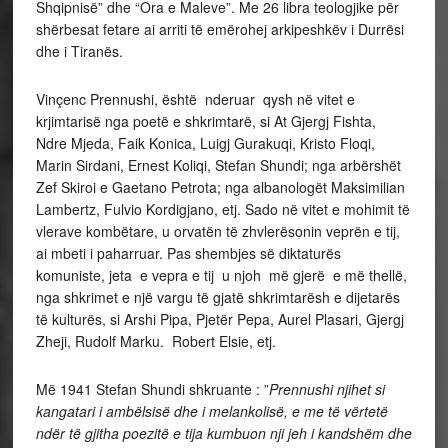
Shqipnisë” dhe “Ora e Maleve”. Me 26 libra teologjike për
shërbesat fetare ai arriti të emërohej arkipeshkëv i Durrësi
dhe i Tiranës.
Vinçenc Prennushi, është nderuar qysh në vitet e
krjimtarisë nga poetë e shkrimtarë, si At Gjergj Fishta,
Ndre Mjeda, Faik Konica, Luigj Gurakuqi, Kristo Floqi,
Marin Sirdani, Ernest Koliqi, Stefan Shundi; nga arbërshët
Zef Skiroi e Gaetano Petrota; nga albanologët Maksimilian
Lambertz, Fulvio Kordigjano, etj. Sado në vitet e mohimit të
vlerave kombëtare, u orvatën të zhvlerësonin veprën e tij,
ai mbeti i paharruar. Pas shembjes së diktaturës
komuniste, jeta e vepra e tij u njoh më gjerë e më thellë,
nga shkrimet e një vargu të gjatë shkrimtarësh e dijetarës
të kulturës, si Arshi Pipa, Pjetër Pepa, Aurel Plasari, Gjergj
Zheji, Rudolf Marku. Robert Elsie, etj.
Më 1941 Stefan Shundi shkruante : ”
Prennushi njihet si
kangatari i ambëlsisë dhe i melankolisë, e me të vërtetë
ndër të gjitha poezitë e tija kumbuon nji jeh i kandshëm dhe