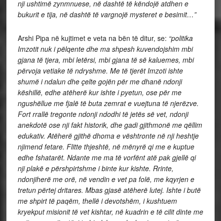
nji ushtimë zynmnuese, në dashtë të këndojë atdhen e
bukurit e tija, në dashtë të vargnojë mysteret e besimit…”
Arshi Pipa në kujtimet e veta na bën të ditur, se:
“politika
Imzotit nuk i pëlqente dhe ma shpesh kuvendojshim mbi
gjana të tjera, mbi letërsi, mbi gjana të së kaluemes, mbi
përvoja vetiake të ndryshme. Me të tjerët Imzoti ishte
shumë i ndalun dhe çelte gojën për me dhanë ndonji
këshillë, edhe atëherë kur ishte i pyetun, ose për me
ngushëllue me fjalë të buta zemrat e vuejtuna të njerëzve.
Fort rrallë tregonte ndonji ndodhi të jetës së vet, ndonji
anekdotë ose nji fakt historik, dhe gadi gjithmonë me qëllim
edukativ. Atëherë gjithë dhoma e vështronte në nji heshtje
njimend fetare. Flitte thjeshtë, në mënyrë qi me e kuptue
edhe fshatarët. Ndante me ma të vorfënt atë pak gjellë qi
nji plakë e përshpirtshme i binte kur kishte. Rrinte,
ndonjiherë me orë, në vendin e vet pa folë, me kqyrjen e
tretun përtej dritares. Mbas gjasë atëherë lutej. Ishte i butë
me shpirt të paqëm, thellë i devotshëm, i kushtuem
kryekput misionit të vet kishtar, në kuadrin e të cilit dinte me