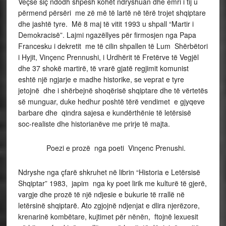
Veçse siç ndodh shpesh kohët ndryshuan dhe emri i tij u
përmend përsëri me zë më të lartë në tërë trojet shqiptare
dhe jashtë tyre. Më 8 maj të vitit 1993 u shpall “Martir i
Demokracisë”. Lajmi ngazëllyes për firmosjen nga Papa
Francesku i dekretit me të cilin shpallen të Lum Shërbëtori
i Hyjit, Vinçenc Prennushi, i Urdhërit të Fretërve të Vegjël
dhe 37 shokë martirë, të vrarë gjatë regjimit komunist
eshtë një ngjarje e madhe historike, se veprat e tyre
jetojnë dhe i shërbejnë shoqërisë shqiptare dhe të vërtetës
së munguar, duke hedhur poshtë tërë vendimet e gjyqeve
barbare dhe qindra sajesa e kundërthënie të letërsisë
soc-realiste dhe historianëve me prirje të majta.
Poezi e prozë nga poeti Vinçenc Prenushi.
Ndryshe nga çfarë shkruhet në librin “Historia e Letërsisë
Shqiptar” 1983, japim nga ky poet lirik me kulturë të gjerë,
vargje dhe prozë të një ndjesie e bukurie të rrallë në
letërsinë shqiptarë. Ato zgjojnë ndjenjat e dlira njerëzore,
krenarinë kombëtare, kujtimet për nënën, ftojnë lexuesit