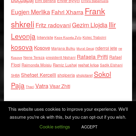
Enver Bytyci
Elmi Berisha
Ermira Babamusta
Frank
Eugjen Merlika
Fahri Xharra
shkreli
Ilir
Gezim Llojdia
Fritz radovani
Levonja
Interviste
Kolec Traboini
Keze Kozeta Zylo
kosova
Kosove
nderroi jete
Marjana Bulku
ne
Murat Gecaj
Rafaela Prifti
Rafael
Nene Tereza
Kosove
presidenti Nishani
Floqi
Raimonda Moisiu
Ramiz Lushaj
reshat kripa
Sadik Elshani
Sokol
Shefqet Kercelli
shqiperia
shqiptaret
SHBA
Paja
Vatra
Visar Zhiti
Thaci
This website uses cookies to improve your experience. We'll
assume you're ok with this, but you can opt-out if you wish.
Cookie settings
Log in
ACCEPT