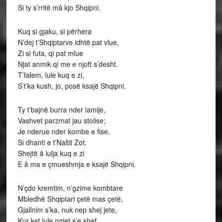
Si ty s’rritë mâ kjo Shqipni.
Kuq si gjaku, si përhera
N’dej t’Shqiptarve idhtë pat vlue,
Zi si futa, qi pat mlue
Njat anmik qi me e njoft s’desht.
T’falem, lule kuq e zi,
S’t’ka kush, jo, posë ksajë Shqipni.
Ty t’bajnë burra nder lamije,
Vashvet parzmat jau stolise;
Je nderue nder kombe e fise,
Si dhanti e t’Naltit Zot.
Shejtë â lulja kuq e zi
E â ma e çmueshmja e ksajë Shqipni.
N’çdo kremtim, n’gzime kombtare
Mbledhë Shqiptari çetë mas çetë,
Gjallnim s’ka, nuk nep shej jete,
Kur ket lule ngjet s’e shef.