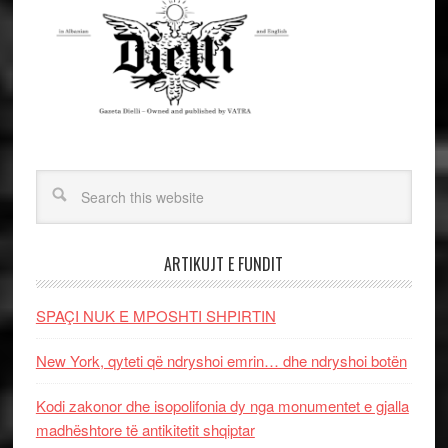
ARTIKUJT E FUNDIT
SPAÇI NUK E MPOSHTI SHPIRTIN
New York, qyteti që ndryshoi emrin… dhe ndryshoi botën
Kodi zakonor dhe isopolifonia dy nga monumentet e gjalla
madhështore të antikitetit shqiptar