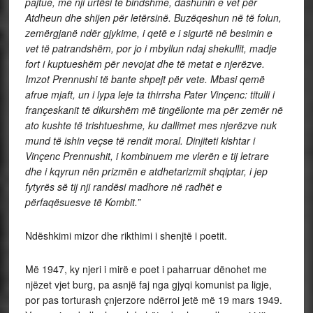
pajtue, me nji urtësi te bindshme, dashunin e vet për
Atdheun dhe shijen për letërsinë. Buzëqeshun në të folun,
zemërgjanë ndër gjykime, i qetë e i sigurtë në besimin e
vet të patrandshëm, por jo i mbyllun ndaj shekullit, madje
fort i kuptueshëm për nevojat dhe të metat e njerëzve.
Imzot Prennushi të bante shpejt për vete. Mbasi qemë
afrue mjaft, un i lypa leje ta thirrsha Pater Vinçenc: titulli i
françeskanit të dikurshëm më tingëllonte ma për zemër në
ato kushte të trishtueshme, ku dallimet mes njerëzve nuk
mund të ishin veçse të rendit moral. Dinjiteti kishtar i
Vinçenc Prennushit, i kombinuem me vlerën e tij letrare
dhe i kqyrun nën prizmën e atdhetarizmit shqiptar, i jep
fytyrës së tij nji randësi madhore në radhët e
përfaqësuesve të Kombit.”
Ndëshkimi mizor dhe rikthimi i shenjtë i poetit.
Më 1947, ky njeri i mirë e poet i paharruar dënohet me
njëzet vjet burg, pa asnjë faj nga gjyqi komunist pa ligje,
por pas torturash çnjerzore ndërroi jetë më 19 mars 1949.