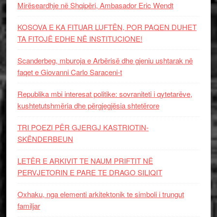
Mirëseardhje në Shqipëri, Ambasador Eric Wendt
KOSOVA E KA FITUAR LUFTËN, POR PAQEN DUHET
TA FITOJË EDHE NË INSTITUCIONE!
Scanderbeg, mburoja e Arbërisë dhe gjeniu ushtarak në
faqet e Giovanni Carlo Saraceni-t
Republika mbi interesat politike: sovraniteti i qytetarëve,
kushtetutshmëria dhe përgjegjësia shtetërore
TRI POEZI PËR GJERGJ KASTRIOTIN-
SKËNDERBEUN
LETËR E ARKIVIT TE NAUM PRIFTIT NË
PERVJETORIN E PARE TE DRAGO SILIQIT
Oxhaku, nga elementi arkitektonik te simboli i trungut
familjar