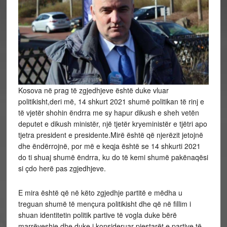
Kosova në prag të zgjedhjeve është duke vluar
politikisht,deri më, 14 shkurt 2021 shumë politikan të rinj e
të vjetër shohin ëndrra me sy hapur dikush e sheh vetën
deputet e dikush ministër, një tjetër kryeministër e tjëtri apo
tjetra president e presidente.Mirë është që njerëzit jetojnë
dhe ëndërrojnë, por më e keqja është se 14 shkurti 2021
do ti shuaj shumë ëndrra, ku do të kemi shumë pakënaqësi
si çdo herë pas zgjedhjeve.
E mira është që në këto zgjedhje partitë e mëdha u
treguan shumë të mençura politikisht dhe që në fillim i
shuan identitetin politik partive të vogla duke bërë
marrëveshje dhe duke i konsideruar pjestarët e partive të