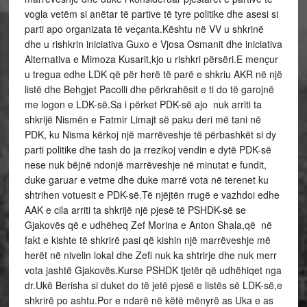
vogla vetëm si anëtar të partive të tyre politike dhe asesi si
parti apo organizata të veçanta.Kështu në VV u shkrinë
dhe u rishkrin iniciativa Guxo e Vjosa Osmanit dhe iniciativa
Alternativa e Mimoza Kusarit,kjo u rishkri përsëri.E mençur
u tregua edhe LDK që për herë të parë e shkriu AKR në një
listë dhe Behgjet Pacolli dhe përkrahësit e ti do të garojnë
me logon e LDK-së.Sa i përket PDK-së ajo nuk arriti ta
shkrijë Nismën e Fatmir Limajt së paku deri më tani në
PDK, ku Nisma kërkoj një marrëveshje të përbashkët si dy
parti politike dhe tash do ja rrezikoj vendin e dytë PDK-së
nese nuk bëjnë ndonjë marrëveshje në minutat e fundit,
duke garuar e vetme dhe duke marrë vota në terenet ku
shtrihen votuesit e PDK-së.Të njëjtën rrugë e vazhdoi edhe
AAK e cila arriti ta shkrijë një pjesë të PSHDK-së se
Gjakovës që e udhëheq Zef Morina e Anton Shala,që në
fakt e kishte të shkrirë pasi që kishin një marrëveshje më
herët në nivelin lokal dhe Zefi nuk ka shtrirje dhe nuk merr
vota jashtë Gjakovës.Kurse PSHDK tjetër që udhëhiqet nga
dr.Ukë Berisha si duket do të jetë pjesë e listës së LDK-së,e
shkrirë po ashtu.Por e ndarë në këtë mënyrë as Uka e as