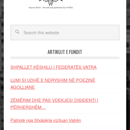
ARTIKUJT E FUNDIT
SHPALLET KËSHILLI I FEDERATËS VATRA
LUMI SI UDHË E NDRYSHIM NË POEZINË
AGOLLIANE
ZËMËRIM DHE PAS VDEKJES! DISIDENTI I
PËRHERSHËM…
Patriotë nga Shqipëria vizituan Vatrën