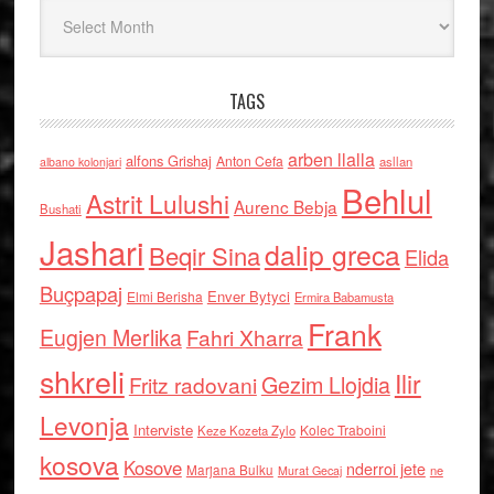
Arkiv
TAGS
arben llalla
alfons Grishaj
Anton Cefa
asllan
albano kolonjari
Behlul
Astrit Lulushi
Aurenc Bebja
Bushati
Jashari
dalip greca
Beqir Sina
Elida
Buçpapaj
Enver Bytyci
Elmi Berisha
Ermira Babamusta
Frank
Eugjen Merlika
Fahri Xharra
shkreli
Ilir
Gezim Llojdia
Fritz radovani
Levonja
Interviste
Kolec Traboini
Keze Kozeta Zylo
kosova
Kosove
nderroi jete
Marjana Bulku
ne
Murat Gecaj