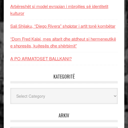
Arbëreshët si model evropian i mbrojtjes së identitetit
kulturor
Sali Shijaku, “Diego Rivera” shqiptar i artit tonë kombëtar
“Dom Fred Kalaj, mes altarit dhe atdheut si hermeneutikë
e shpresës, kujtesës dhe shërbimit”
A PO ARMATOSET BALLKANI?
KATEGORITË
Kategoritë
ARKIV