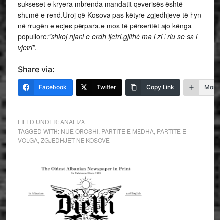
sukseset e kryera mbrenda mandatit qeverisës është
shumë e rend.Uroj që Kosova pas këtyre zgjedhjeve të hyn
në rrugën e ecjes përpara,e mos të përseritët ajo kënga
popullore
:”shkoj njani e erdh tjetri,gjithë ma i zi i riu se sa i
vjetri”.
Share via:
Facebook
Twitter
Copy Link
More
FILED UNDER:
ANALIZA
TAGGED WITH:
NUE OROSHI
,
PARTITE E MEDHA
,
PARTITE E
VOLGA
,
ZGJEDHJET NE KOSOVE