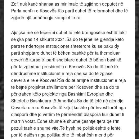
Zefi nuk kanë shansa as minimale të zgjidhen deputet në
Parlamentin e Kosovës.Kjo parti duhet të reformohet dhe të
zgjedh një udhëheqje komplet te re.
Ajo çka më së tepermi duhet te jetë brengosëse është fakti
se çka pas 14 shkurtit 2021.Sa do të jenë në gjendje këto
parti të ndërtojnë institucionet shtetërore ku së paku dy
parti shqiptare duhet të bëhen bashkë për ta themeluar
qeverinë kurse tri parti shqiptare duhet të bëhen bashkë
për ta zgjedhur presidentin e Kosovës.Sa do të jenë të
qëndrushme institucionet e reja dhe sa do të zgjasë
qeveria e re e Kosovës?Sa do të arrijnë institucionet e reja
të bëjnë projektet zhvillimore për Kosovën dhe sa do të
përkrahen këto projekte nga Bashkimi Evropian dhe
Shtetet e Bashkuara të Amerikës.Sa do të jetë në gjendje
Qeveria e re e Kosovës të krijoj kushte për investitorët nga
diaspora dhe jo vetëm të përmendët diaspora kur duhet ti
marrin votat. Edhe shumë e shumë çështje tjera që rrin
pezull tash e shumë vite.Të hysh në politik është e lehtë
por të dalësh nga politika dhe të mbahësh mend për