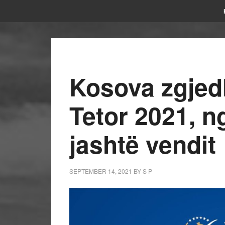
Kosova zgjedh
Tetor 2021, n
jashtë vendit
SEPTEMBER 14, 2021
BY
S P