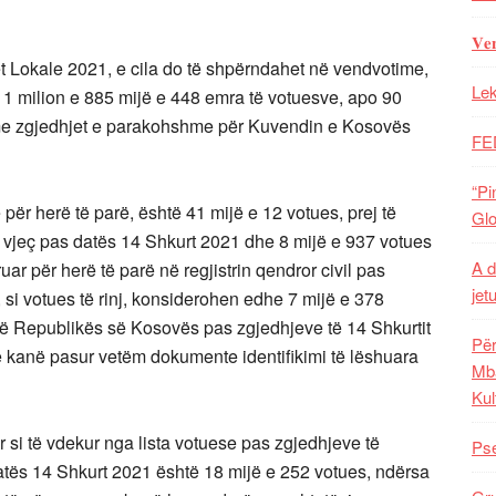
𝐕𝐞
t Lokale 2021, e cila do të shpërndahet në vendvotime,
Lek
 1 milion e 885 mijë e 448 emra të votuesve, apo 90
e zgjedhjet e parakohshme për Kuvendin e Kosovës
FE
“Pi
në për herë të parë, është 41 mijë e 12 votues, prej të
Glo
8 vjeç pas datës 14 Shkurt 2021 dhe 8 mijë e 937 votues
A d
uar për herë të parë në regjistrin qendror civil pas
jet
 si votues të rinj, konsiderohen edhe 7 mijë e 378
 të Republikës së Kosovës pas zgjedhjeve të 14 Shkurtit
Për
e kanë pasur vetëm dokumente identifikimi të lëshuara
Mba
Kul
 si të vdekur nga lista votuese pas zgjedhjeve të
Pse
ës 14 Shkurt 2021 është 18 mijë e 252 votues, ndërsa