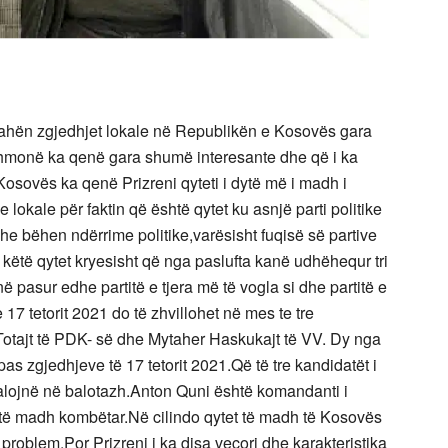
mbahën zgjedhjet lokale në Republikën e Kosovës gara
ithmonë ka qenë gara shumë interesante dhe që i ka
osovës ka qenë Prizreni qyteti i dytë më i madh i
 lokale për faktin që është qytet ku asnjë parti politike
he bëhen ndërrime politike,varësisht fuqisë së partive
ëtë qytet kryesisht që nga paslufta kanë udhëhequr tri
 pasur edhe partitë e tjera më të vogla si dhe partitë e
17 tetorit 2021 do të zhvillohet në mes te tre
otajt të PDK- së dhe Mytaher Haskukajt të VV. Dy nga
as zgjedhjeve të 17 tetorit 2021.Që të tre kandidatët i
kalojnë në balotazh.Anton Quni është komandanti i
të madh kombëtar.Në cilindo qytet të madh të Kosovës
 problem.Por Prizreni i ka disa veçori dhe karakteristika