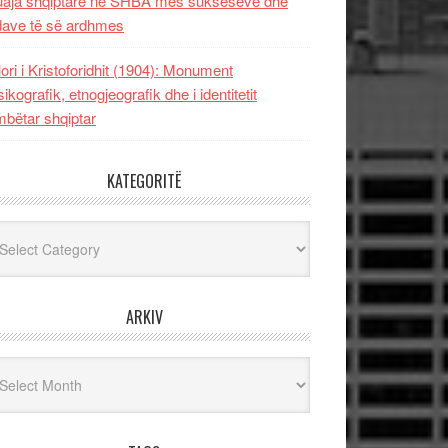
uaja shqiptare në SHBA mes sukseseve dhe
dave të së ardhmes
lori i Kristoforidhit (1904): Monument
sikografik, etnogjeografik dhe i identitetit
bëtar shqiptar
KATEGORITË
egoritë
ARKIV
iv