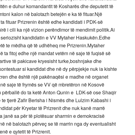
tën e duhur komandantit të Kosharës dhe deputetit të
oni kalon në balotazh betejën e ka të fituar.Një
 ta fituar Prizrenin është edhe kandidati i PDK-së
rë i cili ka një vizion perëndimor të mendimit politik.Ai
ar seriozisht kandidatin e VV Mytaher Haskukën.Edhe
 ketë te mëdha që të udhëheq me Prizrenin.Mytaher
 që ta fitoj edhe një mandat vetëm në saje të fuqisë së
partive të pakicave kryesisht turke,boshnjake dhe
ontestuar si kandidat dhe në dy përpjekje nuk ia kishte
rizren dhe është një pakënaqësi e madhe në organet
ë në saje të frymës se VV që mbretëron në Kosovë
u përballë do ta ketë Anton Qunin e LDK-së ose Shaqir
 te tjerë Zafir Berisha i Nismës dhe Lulzim Kabashi i
idat për Kryetar të Prizrenit dhe nuk kanë marrë
ta janë sa për të plotësuar sharmin e demokracisë
në në balotazh përveç se të marrin nga dy eventualisht
në e qytetit të Prizrenit.