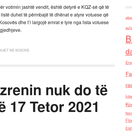
r votimin jashtë vendit, është detyrë e KQZ-së që të
 listë duhet të përmbajë të dhënat e atyre votuese që
alba
Kosovës dhe t’i largojë emrat e tyre nga lista votuese
asll
gjedhjeve.
B
d
HJET NE KOSOVE
Env
Fa
izrenin nuk do të
ra
Inte
ë 17 Tetor 2021
Ko
Nen
Flo
Els