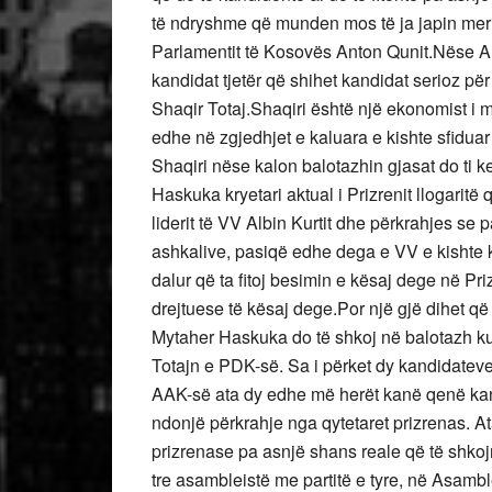
të ndryshme që munden mos të ja japin meri
Parlamentit të Kosovës Anton Qunit.Nëse Ant
kandidat tjetër që shihet kandidat serioz për
Shaqir Totaj.Shaqiri është një ekonomist i mi
edhe në zgjedhjet e kaluara e kishte sfidu
Shaqiri nëse kalon balotazhin gjasat do ti
Haskuka kryetari aktual i Prizrenit llogaritë
liderit të VV Albin Kurtit dhe përkrahjes se 
ashkalive, pasiqë edhe dega e VV e kishte k
dalur që ta fitoj besimin e kësaj dege në P
drejtuese të kësaj dege.Por një gjë dihet q
Mytaher Haskuka do të shkoj në balotazh k
Totajn e PDK-së. Sa i përket dy kandidateve
AAK-së ata dy edhe më herët kanë qenë kand
ndonjë përkrahje nga qytetaret prizrenas. A
prizrenase pa asnjë shans reale që të shkoj
tre asambleistë me partitë e tyre, në Asamble