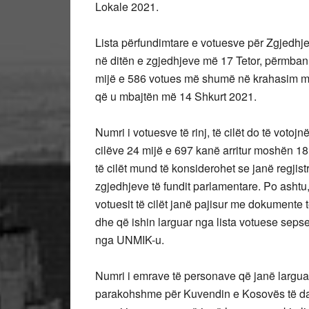
Lokale 2021.
Lista përfundimtare e votuesve për Zgjedhje
në ditën e zgjedhjeve më 17 Tetor, përmban
mijë e 586 votues më shumë në krahasim m
që u mbajtën më 14 Shkurt 2021.
Numri i votuesve të rinj, të cilët do të votoj
cilëve 24 mijë e 697 kanë arritur moshën 1
të cilët mund të konsiderohet se janë regjistr
zgjedhjeve të fundit parlamentare. Po ashtu,
votuesit të cilët janë pajisur me dokumente
dhe që ishin larguar nga lista votuese seps
nga UNMIK-u.
Numri i emrave të personave që janë larguar
parakohshme për Kuvendin e Kosovës të dat