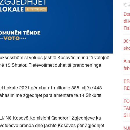
Dom
të 
Fis
36 
eko
uar suksesshëm si votues jashtë Kosovës mund të votojnë
A n
 më 15 Shtator. Fletëvotimet duhet të pranohen nga
fsh
PR
jet Lokale 2021 përmban 1 milion e 885 mijë e 448
RE
ahasim me zgjedhjet paralamentare të 14 Shkurtit
FO
TA
SH
I/ Në Kosovë Komisioni Qendror i Zgjedhjeve ka
e votuesve brenda dhe jashtë Kosovës për Zgjedhjet
NJ