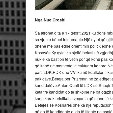
Nga Nue Oroshi
Sa afrohet dita e 17 tetorit 2021 ku do të 
sa vjen e bëhet interesante.Një qytet që gj
dhënë me pas edhe orientimin politik edhe K
Kosovës.Ky qytet ka sjellë befasi në zgjedhje
nuk e ka bastion të vetin por që kohë pas ko
që kanë në momente të caktuara kohore.Në k
parti LDK,PDK dhe VV, ku në koalicion i kanë
pakicave.Beteja për Prizrenin në zgjedhjet e 
kandidatëve:Anton Qunit të LDK-së,Shaqir T
këta tre kandidat do të shkojnë në balotazh p
kanë karakteristikat e veçanta që mund të 
Betejës se Kosharës dhe ka një reputacion 
që do të kandidonte ai do të fitonte pa asnjë