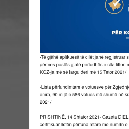
-Të gjithë aplikuesit të cilët janë regjistr
përmes postës gjatë periudhës e cila fillon
KQZ-ja më së largu deri më 15 Tetor 2021/
-Lista përfundimtare e votuesve për Zgjedh
emra, 90 mijë e 586 votues më shumë në kr
2021/
PRISHTINË, 14 Shtator 2021- Gazeta DIELL
certifikuar listën përfundimtare me numrin 