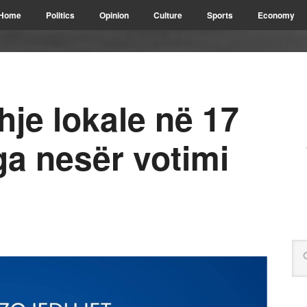
Home
Politics
Opinion
Culture
Sports
Economy
je lokale në 17
ga nesër votimi