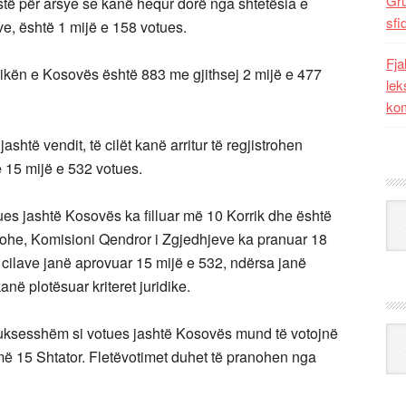
Gr
istë për arsye se kanë hequr dorë nga shtetësia e
sfi
e, është 1 mijë e 158 votues.
Fja
likën e Kosovës është 883 me gjithsej 2 mijë e 477
lek
kom
ashtë vendit, të cilët kanë arritur të regjistrohen
 15 mijë e 532 votues.
Kat
otues jashtë Kosovës ka filluar më 10 Korrik dhe është
ohe, Komisioni Qendror i Zgjedhjeve ka pranuar 18
të cilave janë aprovuar 15 mijë e 532, ndërsa janë
në plotësuar kriteret juridike.
ar suksesshëm si votues jashtë Kosovës mund të votojnë
Ark
 më 15 Shtator. Fletëvotimet duhet të pranohen nga