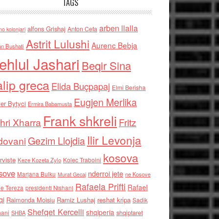
TAGS
arben llalla
alfons Grishaj
Anton Cefa
no kolonjari
Astrit Lulushi
Aurenc Bebja
an Bushati
ehlul Jashari
Beqir Sina
alip greca
Elida Buçpapaj
Elmi Berisha
Eugjen Merlika
er Bytyci
Ermira Babamusta
Frank shkreli
hri Xharra
Fritz
Ilir Levonja
Gezim Llojdia
dovani
kosova
rviste
Kolec Traboini
Keze Kozeta Zylo
sove
nderroi jete
Marjana Bulku
ne Kosove
Murat Gecaj
Rafaela Prifti
Rafael
e Tereza
presidenti Nishani
qi
Raimonda Moisiu
Ramiz Lushaj
reshat kripa
Sadik
Shefqet Kercelli
shqiperia
hani
shqiptaret
SHBA