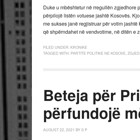
Duke u mbështetur në rregullën zgjedhore pë
përpilojë listën votuese jashtë Kosovës. Kjo
me sukses janë regjistruar për votim jashtë 
që shpërndahet në vendvotime, në ditën e z
FILED UNDER:
KRONIKE
TAGGED WITH:
PARTITE POLITIKE NE KOSOVE
,
ZGJED
Beteja për Pr
përfundojë m
AUGUST 22, 2021
BY
S P