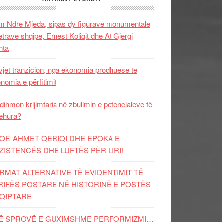
 Ndre Mjeda, sipas dy figurave monumentale
letrave shqipe, Ernest Koliqit dhe At Gjergj
hta
vjet tranzicion, nga ekonomia prodhuese te
nomia e përfitimit
dihmon krijimtaria në zbulimin e potencialeve të
ehura?
OF. AHMET QERIQI DHE EPOKA E
ZISTENCЁS DHE LUFTЁS PЁR LIRI!
RMAT ALTERNATIVE TË EVIDENTIMIT TË
RIFËS POSTARE NË HISTORINË E POSTËS
QIPTARE
Ë SPROVË E GUXIMSHME PERFORMIZMI…