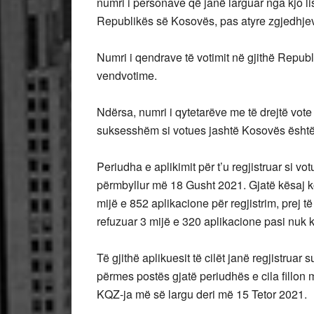
numri i personave që janë larguar nga kjo l
Republikës së Kosovës, pas atyre zgjedhjev
Numri i qendrave të votimit në gjithë Repub
vendvotime.
Ndërsa, numri i qytetarëve me të drejtë vote j
suksesshëm si votues jashtë Kosovës është
Periudha e aplikimit për t’u regjistruar si v
përmbyllur më 18 Gusht 2021. Gjatë kësaj k
mijë e 852 aplikacione për regjistrim, prej 
refuzuar 3 mijë e 320 aplikacione pasi nuk ka
Të gjithë aplikuesit të cilët janë regjistru
përmes postës gjatë periudhës e cila fillon
KQZ-ja më së largu deri më 15 Tetor 2021.