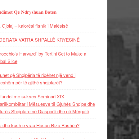
𝐝𝐢𝐦𝐞𝐭 𝐐𝐞̈ 𝐍𝐝𝐫𝐲𝐬𝐡𝐮𝐚𝐧 𝐁𝐨𝐭𝐞̈𝐧
 Gjolaj – kalorësi fisnik i Malësisë
DERATA VATRA SHPALLË KRYESINË
nocchio’s Harvard” by Tertini Set to Make a
bal Slice
uhet që Shqipëria të ribëhet një vend i
ueshëm për të gjithë shqiptarët?
fundoi me sukses Seminari XIX
rëkombëtar i Mësuesve të Gjuhës Shqipe dhe
turës Shqiptare në Diasporë dhe në Mërgatë
 dhe kush e vrau Hasan Riza Pashën?