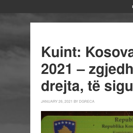
Kuint: Kosov
2021 – zgjedhj
drejta, të si
JANUARY 26, 2021
BY
DGRECA