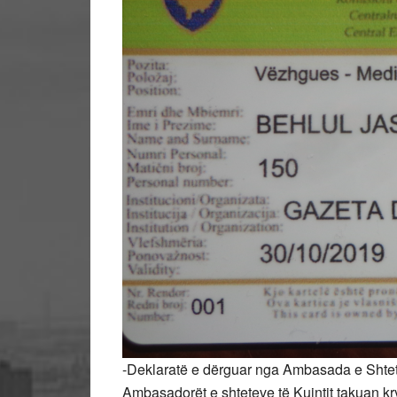
-Deklaratë e dërguar nga Ambasada e Shte
Ambasadorët e shteteve të Kuintit takuan k