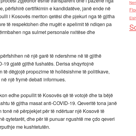
procesi zgjedhor është transparent dhe i pazënë nga
Nen
e, përfshirë certifikimin e kandidatëve, janë ende në
Flo
li i Kosovës meriton qetësi dhe pjekuri nga të gjitha
Els
re të respektohen dhe rrugët e apelimit të ndiqen pa
So
ë përmbahen nga sulmet personale nxitëse dhe
të përfshihen në një garë të ndershme në të gjithë
19 gjatë gjithë fushatës. Derisa shqyrtojnë
n të dëgjojë propozime të hollësishme të politikave,
a në një frymë debati informues.
kon edhe popullit të Kosovës që të votojë dhe ta bëjë
ashtu të gjitha masat anti-COVID-19. Qeveritë tona janë
 tonë në përpjekjet për të ndërtuar një Kosovë të
thë qytetarët, dhe për të punuar ngushtë me çdo qeveri
ërputhje me kushtetutën.