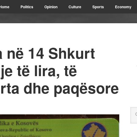
Home
Politics
Opinion
Culture
Sports
Economy
a në 14 Shkurt
e të lira, të
gurta dhe paqësore