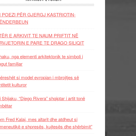
I POEZI PËR GJERGJ KASTRIOTIN-
ËNDERBEUN
TËR E ARKIVIT TE NAUM PRIFTIT NË
RVJETORIN E PARE TE DRAGO SILIQIT
aku, nga elementi arkitektonik te simboli i
ngut familjar
ëreshët si model evropian i mbrojtjes së
titetit kulturor
i Shijaku, “Diego Rivera” shqiptar i artit tonë
mbëtar
m Fred Kalaj, mes altarit dhe atdheut si
meneutikë e shpresës, kujtesës dhe shërbimit”