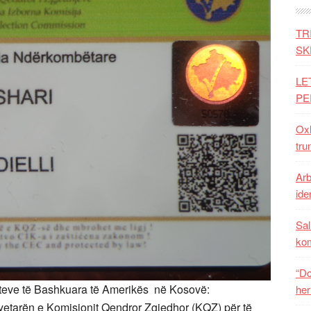
TR
SK
LE
PE
Oxh
tru
Arb
iden
Sal
ko
“Do
teve të Bashkuara të Amerikës në Kosovë:
her
ryetarën e Komisionit Qendror Zgjedhor (KQZ) për të