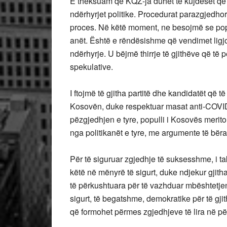
E theksuam që KQZ-ja duhet të kujdeset që 
ndërhyrjet politike. Procedurat parazgjedhor
proces. Në këtë moment, ne besojmë se popul
anët. Është e rëndësishme që vendimet ligjo
ndërhyrje. U bëjmë thirrje të gjithëve që t
spekulative.
I ftojmë të gjitha partitë dhe kandidatët që 
Kosovën, duke respektuar masat anti-COVID-
pëzgjedhjen e tyre, populli i Kosovës merito
nga politikanët e tyre, me argumente të bër
Për të siguruar zgjedhje të suksesshme, i ta
këtë në mënyrë të sigurt, duke ndjekur gjith
të përkushtuara për të vazhduar mbështetjen
sigurt, të begatshme, demokratike për të gji
që formohet përmes zgjedhjeve të lira në p