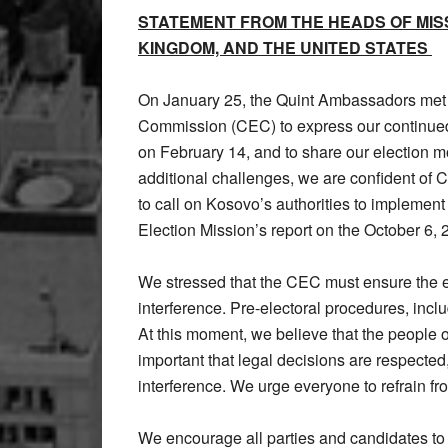
STATEMENT FROM THE HEADS OF MISS
KINGDOM, AND THE UNITED STATES
On January 25, the Quint Ambassadors met 
Commission (CEC) to express our continued c
on February 14, and to share our election 
additional challenges, we are confident of 
to call on Kosovo’s authorities to implem
Election Mission’s report on the October 6, 
We stressed that the CEC must ensure the ele
interference. Pre-electoral procedures, includ
At this moment, we believe that the people o
important that legal decisions are respecte
interference. We urge everyone to refrain f
We encourage all parties and candidates to 