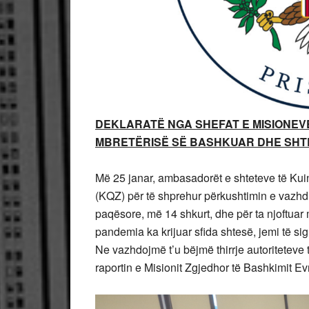
DEKLARATË NGA SHEFAT E MISIONEVE
MBRETËRISË SË BASHKUAR DHE SH
Më 25 janar, ambasadorët e shteteve të Kui
(KQZ) për të shprehur përkushtimin e vazhdue
paqësore, më 14 shkurt, dhe për ta njoftuar 
pandemia ka krijuar sfida shtesë, jemi të si
Ne vazhdojmë t’u bëjmë thirrje autoriteteve
raportin e Misionit Zgjedhor të Bashkimit Ev