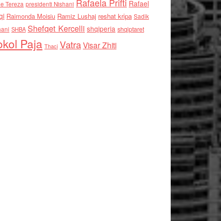
Rafaela Prifti
Rafael
e Tereza
presidenti Nishani
qi
Raimonda Moisiu
Ramiz Lushaj
reshat kripa
Sadik
Shefqet Kercelli
shqiperia
hani
shqiptaret
SHBA
kol Paja
Vatra
Visar Zhiti
Thaci