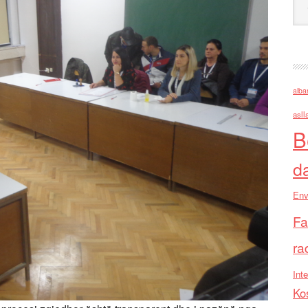
alba
asll
B
d
Env
Fa
ra
Inte
Ko