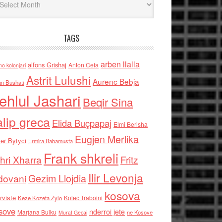
TAGS
arben llalla
alfons Grishaj
Anton Cefa
no kolonjari
Astrit Lulushi
Aurenc Bebja
an Bushati
ehlul Jashari
Beqir Sina
alip greca
Elida Buçpapaj
Elmi Berisha
Eugjen Merlika
er Bytyci
Ermira Babamusta
Frank shkreli
hri Xharra
Fritz
Ilir Levonja
Gezim Llojdia
dovani
kosova
rviste
Kolec Traboini
Keze Kozeta Zylo
sove
nderroi jete
Marjana Bulku
ne Kosove
Murat Gecaj