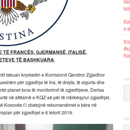
New
bot
Kod
e g
Kry
Aka
 TË FRANCËS, GJERMANSË, ITALISË,
Ko
TETEVE TË BASHKUARA
ntit takuan kryetarën e Komisionit Qendror Zgjedhor
shëm për zgjedhje të lira, të drejta, të sigurta dhe
Kat
mbi planet tona të monitorimit të zgjedhjeve. Derisa
gurtë në aftësinë e KQZ-së për të mbikëqyrur zgjedhjet.
 të Kosovës t’i zbatojnë rekomandimet e bëra në
ropian për zgjedhjet e 6 tetorit 2019.
Ark