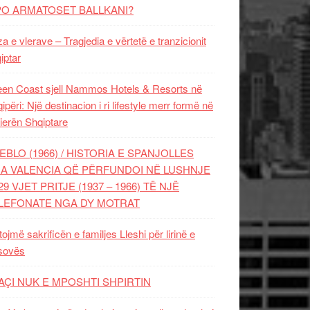
PO ARMATOSET BALLKANI?
za e vlerave – Tragjedia e vërtetë e tranzicionit
iptar
en Coast sjell Nammos Hotels & Resorts në
ipëri: Një destinacion i ri lifestyle merr formë në
ierën Shqiptare
EBLO (1966) / HISTORIA E SPANJOLLES
A VALENCIA QË PËRFUNDOI NË LUSHNJE
29 VJET PRITJE (1937 – 1966) TË NJË
LEFONATE NGA DY MOTRAT
tojmë sakrificën e familjes Lleshi për lirinë e
sovës
AÇI NUK E MPOSHTI SHPIRTIN