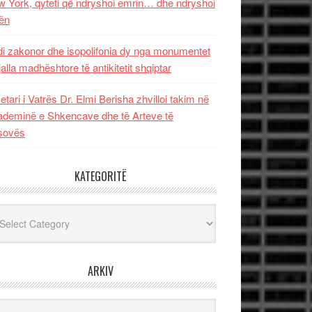
 York, qyteti që ndryshoi emrin… dhe ndryshoi
ën
i zakonor dhe isopolifonia dy nga monumentet
jalla madhështore të antikitetit shqiptar
etari i Vatrës Dr. Elmi Berisha zhvilloi takim në
deminë e Shkencave dhe të Arteve të
sovës
KATEGORITË
egoritë
ARKIV
iv