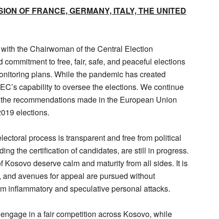
ION OF FRANCE, GERMANY, ITALY, THE UNITED
with the Chairwoman of the Central Election
ommitment to free, fair, safe, and peaceful elections
monitoring plans. While the pandemic has created
CEC’s capability to oversee the elections. We continue
ent the recommendations made in the European Union
2019 elections.
ctoral process is transparent and free from political
ing the certification of candidates, are still in progress.
f Kosovo deserve calm and maturity from all sides. It is
d, and avenues for appeal are pursued without
rom inflammatory and speculative personal attacks.
engage in a fair competition across Kosovo, while