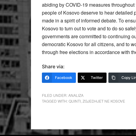
abiding by COVID-19 measures throughout t
people of Kosovo deserve to hear detailed po
made in a spirit of informed debate. To ensur
Kosovo to turn out to vote and to do so safe
governments are committed to continuing our 
democratic Kosovo for all citizens, and to w
through free elections in accordance with th
Share via:
Facebook
Twitter
Copy Li
FILED UNDER:
ANALIZA
TAGGED WITH:
QUINTI
,
ZGJEDHJET NE KOSOVE