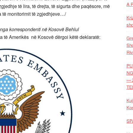
A 
edhje të lira, të drejta, të sigurta dhe paqësore, më
na të monitorimit të zgjedhjeve…/
Kri
shq
nga korrespondenti në Kosovë Behlul
 të Amerikës në Kosovë dërgoi këtë deklaratë:
Gre
Shq
Riv
PU
NG
— 
TE
Kuj
Ko
SP