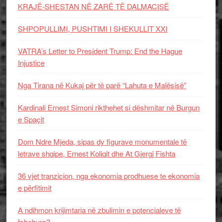
KRAJË-SHESTAN NË ZARË TË DALMACISË
SHPOPULLIMI, PUSHTIMI I SHEKULLIT XXI
VATRA’s Letter to President Trump: End the Hague
Injustice
Nga Tirana në Kukaj për të parë “Lahuta e Malësisë”
Kardinali Ernest Simoni rikthehet si dëshmitar në Burgun
e Spaçit
Dom Ndre Mjeda, sipas dy figurave monumentale të
letrave shqipe, Ernest Koliqit dhe At Gjergj Fishta
36 vjet tranzicion, nga ekonomia prodhuese te ekonomia
e përfitimit
A ndihmon krijimtaria në zbulimin e potencialeve të
fshehura?