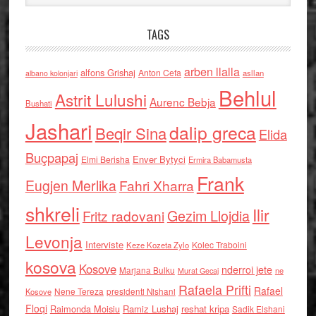
TAGS
arben llalla
alfons Grishaj
Anton Cefa
asllan
albano kolonjari
Behlul
Astrit Lulushi
Aurenc Bebja
Bushati
Jashari
dalip greca
Beqir Sina
Elida
Buçpapaj
Enver Bytyci
Elmi Berisha
Ermira Babamusta
Frank
Eugjen Merlika
Fahri Xharra
shkreli
Ilir
Gezim Llojdia
Fritz radovani
Levonja
Interviste
Kolec Traboini
Keze Kozeta Zylo
kosova
Kosove
nderroi jete
Marjana Bulku
ne
Murat Gecaj
Rafaela Prifti
Rafael
Nene Tereza
Kosove
presidenti Nishani
Floqi
Raimonda Moisiu
Ramiz Lushaj
reshat kripa
Sadik Elshani