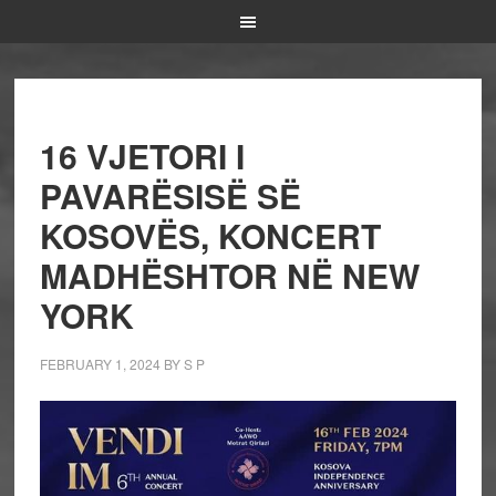
16 VJETORI I
PAVARËSISË SË
KOSOVËS, KONCERT
MADHËSHTOR NË NEW
YORK
FEBRUARY 1, 2024
BY
S P