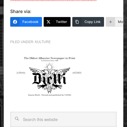
Share via:
Facebook
Twitter
Copy Link
More
FILED UNDER:
KULTURE