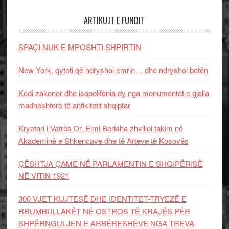
ARTIKUJT E FUNDIT
SPAÇI NUK E MPOSHTI SHPIRTIN
New York, qyteti që ndryshoi emrin… dhe ndryshoi botën
Kodi zakonor dhe isopolifonia dy nga monumentet e gjalla
madhështore të antikitetit shqiptar
Kryetari i Vatrës Dr. Elmi Berisha zhvilloi takim në
Akademinë e Shkencave dhe të Arteve të Kosovës
ÇËSHTJA ÇAME NË PARLAMENTIN E SHQIPËRISË
NË VITIN 1921
300 VJET KUJTESË DHE IDENTITET-TRYEZË E
RRUMBULLAKËT NË OSTROS TË KRAJËS PËR
SHPËRNGULJEN E ARBËRESHËVE NGA TREVA