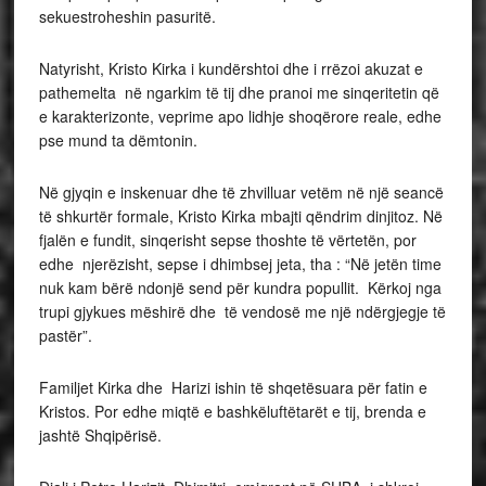
sekuestroheshin pasuritë.
Natyrisht, Kristo Kirka i kundërshtoi dhe i rrëzoi akuzat e
pathemelta në ngarkim të tij dhe pranoi me sinqeritetin që
e karakterizonte, veprime apo lidhje shoqërore reale, edhe
pse mund ta dëmtonin.
Në gjyqin e inskenuar dhe të zhvilluar vetëm në një seancë
të shkurtër formale, Kristo Kirka mbajti qëndrim dinjitoz. Në
fjalën e fundit, sinqerisht sepse thoshte të vërtetën, por
edhe njerëzisht, sepse i dhimbsej jeta, tha : “Në jetën time
nuk kam bërë ndonjë send për kundra popullit. Kërkoj nga
trupi gjykues mëshirë dhe të vendosë me një ndërgjegje të
pastër”.
Familjet Kirka dhe Harizi ishin të shqetësuara për fatin e
Kristos. Por edhe miqtë e bashkëluftëtarët e tij, brenda e
jashtë Shqipërisë.