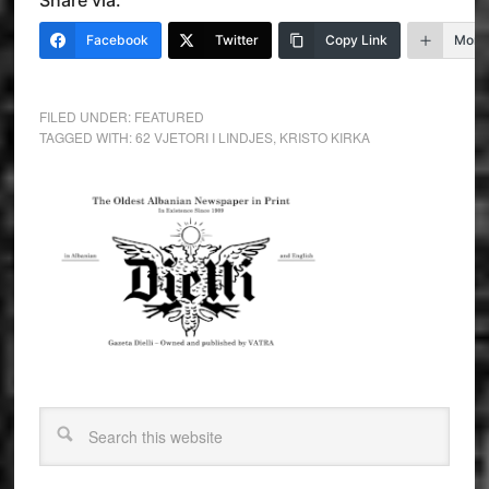
Share via:
Facebook
Twitter
Copy Link
More
FILED UNDER:
FEATURED
TAGGED WITH:
62 VJETORI I LINDJES
,
KRISTO KIRKA