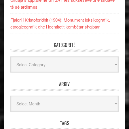
të së ardhmes
Fjalori i Kristoforidhit (1904): Monument leksikografik,
etnogjeografik dhe i identitetit kombëtar shqiptar
KATEGORITË
Kategoritë
ARKIV
Arkiv
TAGS