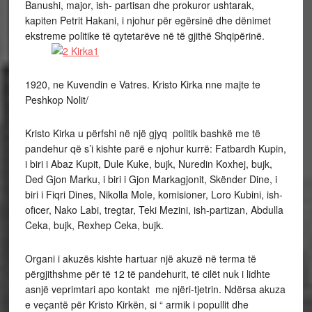
Banushi, major, ish- partisan dhe prokuror ushtarak,
kapiten Petrit Hakani, i njohur për egërsinë dhe dënimet
ekstreme politike të qytetarëve në të gjithë Shqipërinë.
1920, ne Kuvendin e Vatres. Kristo Kirka nne majte te
Peshkop Nolit/
Kristo Kirka u përfshi në një gjyq politik bashkë me të
pandehur që s’i kishte parë e njohur kurrë: Fatbardh Kupin,
i biri i Abaz Kupit, Dule Kuke, bujk, Nuredin Koxhej, bujk,
Ded Gjon Marku, i biri i Gjon Markagjonit, Skënder Dine, i
biri i Fiqri Dines, Nikolla Mole, komisioner, Loro Kubini, ish-
oficer, Nako Labi, tregtar, Teki Mezini, ish-partizan, Abdulla
Ceka, bujk, Rexhep Ceka, bujk.
Organi i akuzës kishte hartuar një akuzë në terma të
përgjithshme për të 12 të pandehurit, të cilët nuk i lidhte
asnjë veprimtari apo kontakt me njëri-tjetrin. Ndërsa akuza
e veçantë për Kristo Kirkën, si “ armik i popullit dhe