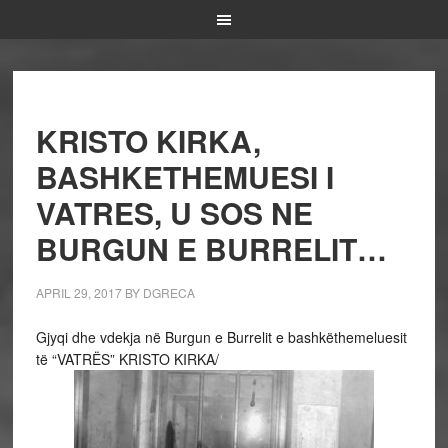
KRISTO KIRKA,
BASHKETHEMUESI I
VATRES, U SOS NE
BURGUN E BURRELIT…
APRIL 29, 2017
BY
DGRECA
Gjyqi dhe vdekja në Burgun e Burrelit e bashkëthemeluesit
të “VATRËS” KRISTO KIRKA/