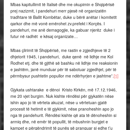
Mbas kapitullimit të Italisë dhe me okupimin e Shqipërisë
prej nazizmit, i pandehuri merr pjesë në organizatën
tradhtare të Ballit Kombëtar, duke u bërë anëtar i komitetit
qarkor dhe më vonë emërohet zv.prefekt i Korçës. I
pandehuri, me anë demagogjie, ka gabuar njerëz duke i
futur në radhët e kësaj organizate…
Mbas çlirimit të Shqipërisë, me rastin e zgjedhjeve të 2
dhjetorit 1945, i pandehuri, duke qenë në lidhje me Kol
Rodhet etj. dhe të gjithë së bashku në lidhje me reaksionin
e jashtëm, janë munduar për të sabotuar zgjedhjet, për të
përmbysur pushtetin popullor me ndërhyrjen e jashtme”.
[1]
Gjykata ushtarake e dënoi Kristo Kirkën, më 17.12.1946,
me 20 vjet burgim. Nuk kishte rëndësi për gjykatën nëse
ishin apo jo të vërteta akuzat, nëse u vërtetuan gjatë
procesit të hetimit e të gjykimit, nëse pranoheshin apo jo
nga të pandehurit. Rëndësi kishte që ata të dënoheshin si
armiq dhe, në emër të popullit, të mbushnin burgjet e
kampet e përqëndrimit të punës së pranguar si edhe t’u