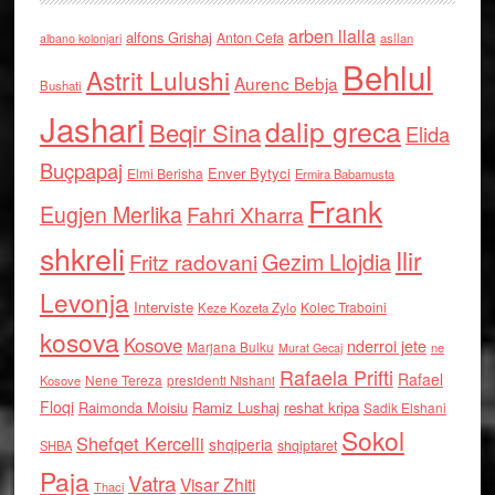
arben llalla
alfons Grishaj
Anton Cefa
asllan
albano kolonjari
Behlul
Astrit Lulushi
Aurenc Bebja
Bushati
Jashari
dalip greca
Beqir Sina
Elida
Buçpapaj
Enver Bytyci
Elmi Berisha
Ermira Babamusta
Frank
Eugjen Merlika
Fahri Xharra
shkreli
Ilir
Gezim Llojdia
Fritz radovani
Levonja
Interviste
Kolec Traboini
Keze Kozeta Zylo
kosova
Kosove
nderroi jete
Marjana Bulku
ne
Murat Gecaj
Rafaela Prifti
Rafael
Nene Tereza
Kosove
presidenti Nishani
Floqi
Raimonda Moisiu
Ramiz Lushaj
reshat kripa
Sadik Elshani
Sokol
Shefqet Kercelli
shqiperia
shqiptaret
SHBA
Paja
Vatra
Visar Zhiti
Thaci