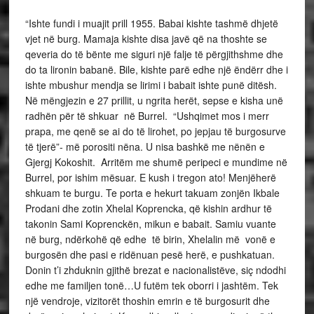
“Ishte fundi i muajit prill 1955. Babai kishte tashmë dhjetë
vjet në burg. Mamaja kishte disa javë që na thoshte se
qeveria do të bënte me siguri një falje të përgjithshme dhe
do ta lironin babanë. Bile, kishte parë edhe një ëndërr dhe i
ishte mbushur mendja se lirimi i babait ishte punë ditësh.
Në mëngjezin e 27 prillit, u ngrita herët, sepse e kisha unë
radhën për të shkuar në Burrel.
“Ushqimet mos i merr
prapa, me qenë se ai do të lirohet, po jepjau të burgosurve
të tjerë”- më porositi nëna. U nisa bashkë me nënën e
Gjergj Kokoshit. Arritëm me shumë peripeci e mundime në
Burrel, por ishim mësuar. E kush i tregon ato! Menjëherë
shkuam te burgu. Te porta e hekurt takuam zonjën Ikbale
Prodani dhe zotin Xhelal Koprencka, që kishin ardhur të
takonin Sami Koprenckën, mikun e babait. Samiu vuante
në burg, ndërkohë që edhe të birin, Xhelalin më vonë e
burgosën dhe pasi e ridënuan pesë herë, e pushkatuan.
Donin t’i zhduknin gjithë brezat e nacionalistëve, siç ndodhi
edhe me familjen tonë…U futëm tek oborri i jashtëm. Tek
një vendroje, vizitorët thoshin emrin e të burgosurit dhe