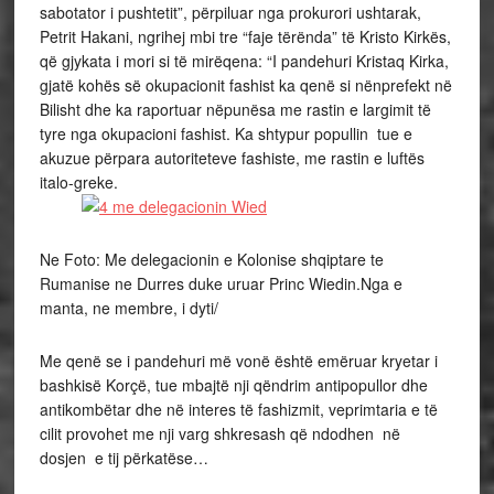
sabotator i pushtetit”, përpiluar nga prokurori ushtarak,
Petrit Hakani, ngrihej mbi tre “faje tërënda” të Kristo Kirkës,
që gjykata i mori si të mirëqena: “I pandehuri Kristaq Kirka,
gjatë kohës së okupacionit fashist ka qenë si nënprefekt në
Bilisht dhe ka raportuar nëpunësa me rastin e largimit të
tyre nga okupacioni fashist. Ka shtypur popullin tue e
akuzue përpara autoriteteve fashiste, me rastin e luftës
italo-greke.
Ne Foto: Me delegacionin e Kolonise shqiptare te
Rumanise ne Durres duke uruar Princ Wiedin.Nga e
manta, ne membre, i dyti/
Me qenë se i pandehuri më vonë është emëruar kryetar i
bashkisë Korçë, tue mbajtë nji qëndrim antipopullor dhe
antikombëtar dhe në interes të fashizmit, veprimtaria e të
cilit provohet me nji varg shkresash që ndodhen në
dosjen e tij përkatëse…