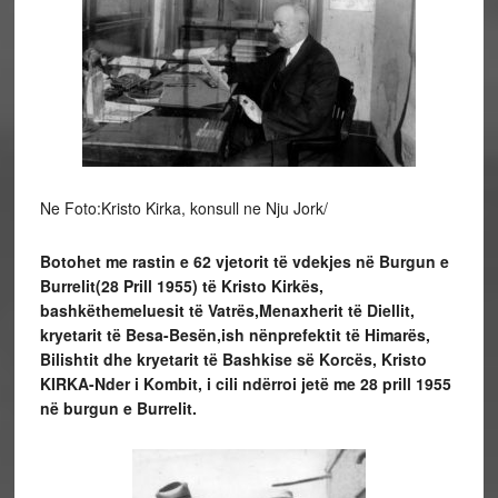
Ne Foto:Kristo Kirka, konsull ne Nju Jork/
Botohet me rastin e 62 vjetorit të
vdekjes në
Burgun e
Burrelit(28 Prill 1955) të
Kristo Kirkë
s,
bashkë
themeluesit të
Vatrë
s,Menaxherit t
ë Diellit,
kryetarit të Besa-Besën,ish nënprefektit të Himarës,
Bilishtit dhe kryetarit të Bashkise së Korcës, Kristo
KIRKA-Nder i Kombit, i cili ndërroi jetë me 28 prill 1955
në burgun e Burrelit.