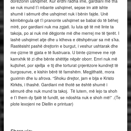
dorëzonin ushqimet. Kur erdhi radha ime, gardiani më tha
se nuk mund t’i mbante ushqimet, sepse im atë ishte
shumë i sëmurë dhe ushqimet nuk i bënin fajde. Unë
këmbëngula që t’i pranonte ushqimet se babai do të bëhej
mirë, por gardiani nuk ma zgjati. Iu luta që të më linte ta
takoja, po ai nuk më dëgjonte më dhe merrej me të tjerët. I
lashë ushqimet atje dhe u ktheva e dëshpëruar sa më s’ka.
Rastësisht pashë drejtorin e burgut, i veshur ushtarak dhe
me çizme të gjata e të llustruara. U binte çizmeve me një
kamxhik të zi dhe bënte shëtitje nëpër oborr. Emri nuk më
kujtohet, por sjellja e tij dhe torturat çnjerëzore kundrejt të
burgosurve, e kishin bërë të famshëm. Megjithatë, mora
guximin dhe iu afrova. “Shoku drejtor, jam e bija e Kristo
Kirkës, i thashë. Gardiani më thotë se është shumë i
sëmurë dhe nuk mund ta takoj. Të lutem, më lejo ta shoh
e t’i them dy fjalë të fundit, se ndoshta nuk e shoh më!” .(Te
plote lexojeni ne Diellin e printuar)