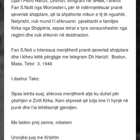
Djali i Petro Harizit, Dhimitri, emigrant në SHBA, i shkroi
Fan S.Nolit nga Worcester-i
,
për të ndërmjetësuar pranë
qeverisë shqiptare, që ta shpëtonte mikun e tij të ngushtë.
Natyrisht, nuk mund t’i shkruanin pjesëtarët e familjes
Kirka nga Shqipëria, sepse letrat e tyre censuroheshin nga
regjimi dhe nuk shkonin në destinacion.
Fan S.Noli u interesua menjëherë pranë qeverisë shqiptare
dhe i ktheu këtë përgjigje me telegram Dh.Harizit: Boston,
Mass, Tetor 3, 1946
I dashur Tako:
Sipas letrës suaj, shkrova menjëherë atje ku duhet për
çështjen e Zotit Kirka. Kam shpresë që lutja ime t’i hynjë në
punë dhe t’ia lehtësonjë gjendjen.
Me bekim prej zemre, mbetem
Uronjësi juaj me Krishtin