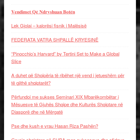
𝐕𝐞𝐧𝐝𝐢𝐦𝐞𝐭 𝐐𝐞̈ 𝐍𝐝𝐫𝐲𝐬𝐡𝐮𝐚𝐧 𝐁𝐨𝐭𝐞̈𝐧
Lek Gjolaj – kalorësi fisnik i Malësisë
FEDERATA VATRA SHPALLË KRYESINË
“Pinocchio’s Harvard” by Tertini Set to Make a Global
Slice
A duhet që Shqipëria të ribëhet një vend i jetueshëm për
të gjithë shqiptarët?
Përfundoi me sukses Seminari XIX Mbarëkombëtar i
Mësuesve të Gjuhës Shqipe dhe Kulturës Shqiptare në
Diasporë dhe në Mërgatë
Pse dhe kush e vrau Hasan Riza Pashën?
Gruaja shqiptare në SHBA mes sukseseve dhe sfidave