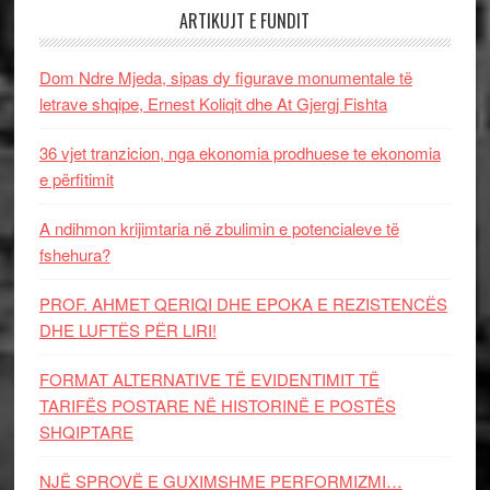
ARTIKUJT E FUNDIT
Dom Ndre Mjeda, sipas dy figurave monumentale të
letrave shqipe, Ernest Koliqit dhe At Gjergj Fishta
36 vjet tranzicion, nga ekonomia prodhuese te ekonomia
e përfitimit
A ndihmon krijimtaria në zbulimin e potencialeve të
fshehura?
PROF. AHMET QERIQI DHE EPOKA E REZISTENCЁS
DHE LUFTЁS PЁR LIRI!
FORMAT ALTERNATIVE TË EVIDENTIMIT TË
TARIFËS POSTARE NË HISTORINË E POSTËS
SHQIPTARE
NJË SPROVË E GUXIMSHME PERFORMIZMI…