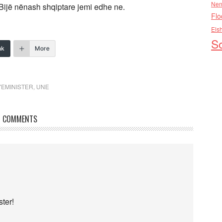
Nen
Bijë nënash shqiptare jemi edhe ne.
Flo
Els
So
nk
More
YEMINISTER
,
UNE
COMMENTS
ter!