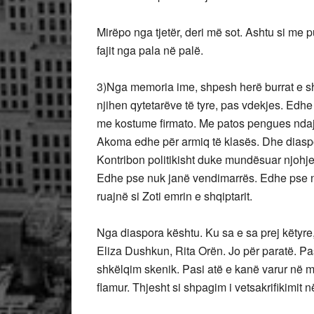
Mirëpo nga tjetër, deri më sot. Ashtu si me 
fajit nga pala në palë.
3)Nga memoria ime, shpesh herë burrat e sht
njihen qytetarëve të tyre, pas vdekjes. Edhe
me kostume firmato. Me patos pengues ndaj 
Akoma edhe për armiq të klasës. Dhe diaspor
Kontribon politikisht duke mundësuar njohj
Edhe pse nuk janë vendimarrës. Edhe pse nu
ruajnë si Zoti emrin e shqiptarit.
Nga diaspora kështu. Ku sa e sa prej këtyre
Eliza Dushkun, Rita Orën. Jo për paratë. Pasi
shkëlqim skenik. Pasi atë e kanë varur në m
flamur. Thjesht si shpagim i vetsakrifikimit n