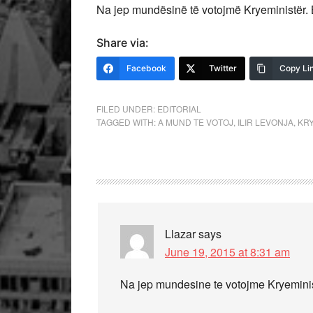
Na jep mundësinë të votojmë Kryeministër. 
Share via:
Facebook
Twitter
Copy Li
FILED UNDER:
EDITORIAL
TAGGED WITH:
A MUND TE VOTOJ
,
ILIR LEVONJA
,
KR
Llazar
says
June 19, 2015 at 8:31 am
Na jep mundesine te votojme Kryeminis