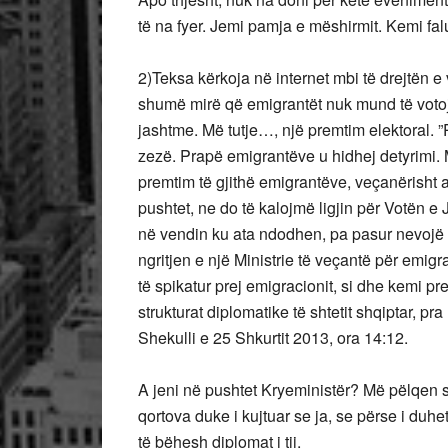
të na fyer. Jemi pamja e mëshirmit. Kemi falu
2)Teksa kërkoja në internet mbi të drejtën e
shumë mirë që emigrantët nuk mund të votojnë 
jashtme. Më tutje…, një premtim elektoral. ”P
zezë. Prapë emigrantëve u hidhej detyrimi. M
premtim të gjithë emigrantëve, veçanërisht a
pushtet, ne do të kalojmë ligjin për Votën 
në vendin ku ata ndodhen, pa pasur nevojë 
ngritjen e një Ministrie të veçantë për emig
të spikatur prej emigracionit, si dhe kemi pr
strukturat diplomatike të shtetit shqiptar, p
Shekulli e 25 Shkurtit 2013, ora 14:12.
A jeni në pushtet Kryeministër? Më pëlqen s
qortova duke i kujtuar se ja, se përse i du
të bëhesh diplomat i tij.