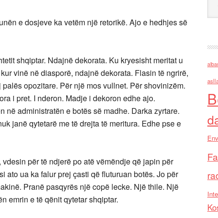
punën e dosjeve ka vetëm një retorikë. Ajo e hedhjes së
etit shqiptar. Ndajnë dekorata. Ku kryesisht meritat u
alba
 kur vinë në diasporë, ndajnë dekorata. Flasin të ngrirë,
asll
palës opozitare. Për një mos vullnet. Për shovinizëm.
B
a i pret. I nderon. Madje i dekoron edhe ajo.
en në administratën e botës së madhe. Darka zyrtare.
d
k janë qytetarë me të drejta të meritura. Edhe pse e
Env
Fa
, vdesin për të ndjerë po atë vëmëndje që japin për
 ato ua ka falur prej çasti që fluturuan botës. Jo për
ra
akinë. Pranë pasqyrës një copë lecke. Një thile. Një
Inte
ën emrin e të qënit qytetar shqiptar.
Ko