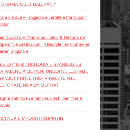
PO ARMATOSET BALLKANI?
za e vlerave – Tragjedia e vërtetë e tranzicionit
iptar
en Coast sjell Nammos Hotels & Resorts në
ipëri: Një destinacion i ri lifestyle merr formë në
ierën Shqiptare
EBLO (1966) / HISTORIA E SPANJOLLES
A VALENCIA QË PËRFUNDOI NË LUSHNJE
29 VJET PRITJE (1937 – 1966) TË NJË
LEFONATE NGA DY MOTRAT
tojmë sakrificën e familjes Lleshi për lirinë e
sovës
AÇI NUK E MPOSHTI SHPIRTIN