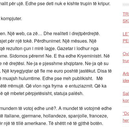
lit për ujë. Edhe pse deti nuk e kishte trupin të kripur.
TR
 kompjuter.
SK
jen. Një web, ca zë… Dhe realiteti i drejtpërdrejtë.
LE
rasjet për një tokë. Përdhunimet. Një mësues. Një
PE
 që rezulton çun i mirë lagje. Gazetar i lodhur nga
Oxh
hme. Sidomos përemri Ne. E tha edhe Kryeministri. Në
tru
 në drejtësi. Ne-ja e pjesshme shqiptare. Ne-ja që su
. Një kryegjyqtar që fle me euro poshtë jastëkut. Disa të
Arb
nëntë muajsh hulumtime. Edhe pse rreh publikisht. Më
iden
këtë rrëmujë. Që vlon nga fryma e entuziazmit. Që ka
jë që mbetet përpjetësisht, statuja palësh.
Sal
ko
 A mundem të votoj edhe unë?. A mundet të votojmë edhe
“Do
 italiane, gjermane, hollandeze, spanjolle, franceze,
her
një të tillë amerikane. Të shëtit në të gjithë botën.