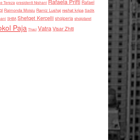
Rafaela Prifti
Rafael
e Tereza
presidenti Nishani
qi
Raimonda Moisiu
Ramiz Lushaj
reshat kripa
Sadik
Shefqet Kercelli
shqiperia
hani
shqiptaret
SHBA
kol Paja
Vatra
Visar Zhiti
Thaci