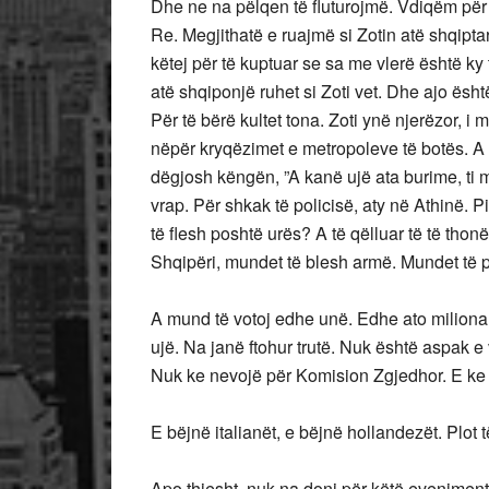
Dhe ne na pëlqen të fluturojmë. Vdiqëm për 
Re. Megjithatë e ruajmë si Zotin atë shqiptar
këtej për të kuptuar se sa me vlerë është k
atë shqiponjë ruhet si Zoti vet. Dhe ajo ësh
Për të bërë kultet tona. Zoti ynë njerëzor, i
nëpër kryqëzimet e metropoleve të botës. A 
dëgjosh këngën, ”A kanë ujë ata burime, ti m
vrap. Për shkak të policisë, aty në Athinë. P
të flesh poshtë urës? A të qëlluar të të thon
Shqipëri, mundet të blesh armë. Mundet të
A mund të votoj edhe unë. Edhe ato miliona
ujë. Na janë ftohur trutë. Nuk është aspak e v
Nuk ke nevojë për Komision Zgjedhor. E ke
E bëjnë italianët, e bëjnë hollandezët. Plot 
Apo thjesht, nuk na doni për këtë evenime