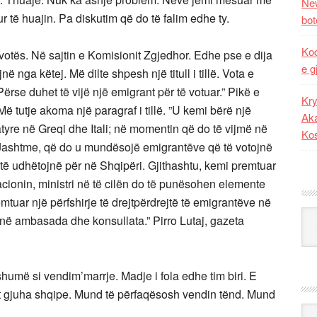
New
r të huajin. Pa diskutim që do të falim edhe ty.
bot
Kod
 votës. Në sajtin e Komisionit Zgjedhor. Edhe pse e dija
e g
nga këtej. Më dilte shpesh një titull i tillë. Vota e
ërse duhet të vijë një emigrant për të votuar.” Pikë e
Kry
ë tutje akoma një paragraf i tillë. ”U kemi bërë një
Aka
tyre në Greqi dhe Itali; në momentin që do të vijmë në
Ko
e Jashtme, që do u mundësojë emigrantëve që të votojnë
të udhëtojnë për në Shqipëri. Gjithashtu, kemi premtuar
racionin, ministri në të cilën do të punësohen elemente
emtuar një përfshirje të drejtpërdrejtë të emigrantëve në
Kat
ra në ambasada dhe konsullata.” Pirro Lutaj, gazeta
humë si vendim’marrje. Madje i fola edhe tim biri. E
het gjuha shqipe. Mund të përfaqësosh vendin tënd. Mund
Ark