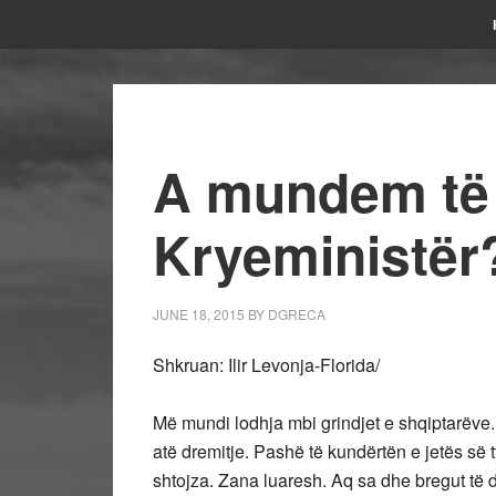
A mundem të 
Kryeministër
JUNE 18, 2015
BY
DGRECA
Shkruan: Ilir Levonja-Florida/
Më mundi lodhja mbi grindjet e shqiptarëve.
atë dremitje. Pashë të kundërtën e jetës së t
shtojza. Zana luaresh. Aq sa dhe bregut të d