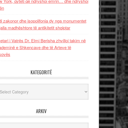
 York, qyteti që ndryshoi emrin… dhe ndryshoi
ën
i zakonor dhe isopolifonia dy nga monumentet
jalla madhështore të antikitetit shqiptar
etari i Vatrës Dr. Elmi Berisha zhvilloi takim në
deminë e Shkencave dhe të Arteve të
sovës
KATEGORITË
egoritë
ARKIV
iv