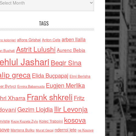
TAGS
arben llalla
alfons Grishaj
Anton Cefa
no kolonjari
Astrit Lulushi
Aurenc Bebja
an Bushati
ehlul Jashari
Beqir Sina
alip greca
Elida Buçpapaj
Elmi Berisha
Eugjen Merlika
er Bytyci
Ermira Babamusta
Frank shkreli
hri Xharra
Fritz
Ilir Levonja
Gezim Llojdia
dovani
kosova
rviste
Kolec Traboini
Keze Kozeta Zylo
sove
nderroi jete
Marjana Bulku
ne Kosove
Murat Gecaj