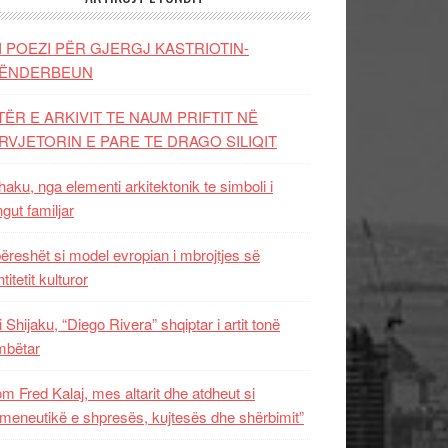
I POEZI PËR GJERGJ KASTRIOTIN-
ËNDERBEUN
TËR E ARKIVIT TE NAUM PRIFTIT NË
RVJETORIN E PARE TE DRAGO SILIQIT
aku, nga elementi arkitektonik te simboli i
ngut familjar
ëreshët si model evropian i mbrojtjes së
titetit kulturor
i Shijaku, “Diego Rivera” shqiptar i artit tonë
mbëtar
m Fred Kalaj, mes altarit dhe atdheut si
meneutikë e shpresës, kujtesës dhe shërbimit”