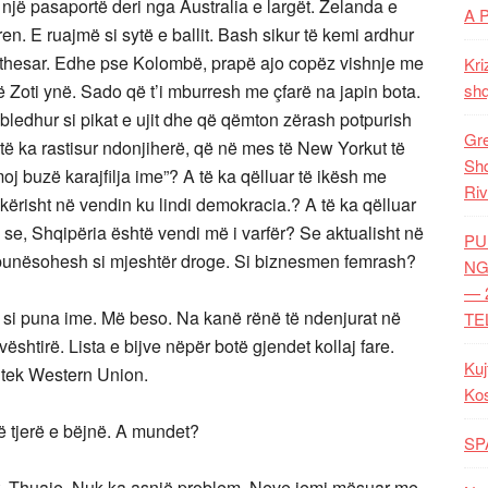
një pasaportë deri nga Australia e largët. Zelanda e
A 
en. E ruajmë si sytë e ballit. Bash sikur të kemi ardhur
y thesar. Edhe pse Kolombë, prapë ajo copëz vishnje me
Kri
të Zoti ynë. Sado që t’i mburresh me çfarë na japin bota.
shq
 mbledhur si pikat e ujit dhe që qëmton zërash potpurish
Gre
të ka rastisur ndonjiherë, që në mes të New Yorkut të
Shq
oj buzë karajfilja ime”? A të ka qëlluar të ikësh me
Riv
ikërisht në vendin ku lindi demokracia.? A të ka qëlluar
ë se, Shqipëria është vendi më i varfër? Se aktualisht në
PU
 punësohesh si mjeshtër droge. Si biznesmen femrash?
NG
— 
 si puna ime. Më beso. Na kanë rënë të ndenjurat në
TE
ështirë. Lista e bijve nëpër botë gjendet kollaj fare.
Kuj
 tek Western Union.
Ko
të tjerë e bëjnë. A mundet?
SP
nt. Thuaje. Nuk ka asnjë problem. Neve jemi mësuar me