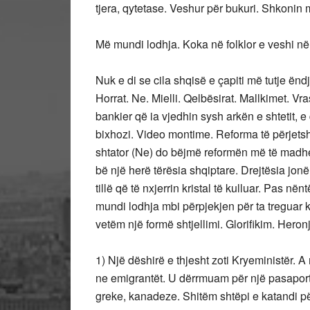
tjera, qytetase. Veshur për bukuri. Shkonin ma
Më mundi lodhja. Koka në folklor e veshi në
Nuk e di se cila shqisë e çapiti më tutje ënd
Horrat. Ne. Mielli. Qelbësirat. Mallkimet. V
bankier që ia vjedhin sysh arkën e shtetit, e
bixhozi. Video montime. Reforma të përjets
shtator (Ne) do bëjmë reformën më të madhe
bë një herë tërësia shqiptare. Drejtësia jonë
tillë që të nxjerrin kristal të kulluar. Pas 
mundi lodhja mbi përpjekjen për ta treguar 
vetëm një formë shtjellimi. Glorifikim. Heron
1) Një dëshirë e thjesht zoti Kryeministër.
ne emigrantët. U dërrmuam për një pasaportë
greke, kanadeze. Shitëm shtëpi e katandi për 