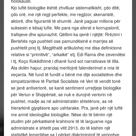
holokausti.
Kjo luftë biologjike është zhvilluar sistematikisht, çdo ditë,
çdo orë, me një regji perfekte, me regjizor, skenaristë,
aktorë, dhe figurantë të shumtë. Janë paguar miliona për
suksesin e kësaj lufte. Me para nga aferat e korrupsionit,
trafiqeve dhe spiunazhit. Qëllimi ka qenë i njëjtë: Rrëzimi i
Berishës nga pushteti ose pamundësinë e marrjes së
pushtetit prej tij. Megjithatë artikulohej me disa definicione
relative si “primitivë”, “arkaikë” etj. Edi Rama dhe zevendësi
i tij, Koço Kokëdhimë i dhanë fund sot narrativave të tilla.
Ata dolën hapur, prandaj meritojnë falenderimet e mia të
veçanta. Në fund të fundit u bënë me dije socialistëve dhe
simpatizantëve të Partisë Socialiste në Veri të vendit tonë
se janë antiveriorë, se kanë sentiment urrejtjeje biologjike
për Veriun e Shqipërisë, se nuk e durojnë veriorin në
pushtet, madje as në administratën shtetërore, as në
hierarkinë gjyqësore apo ushtarake. Pra, janë për një luftë
me armë ideologjike biologjike. Nëse do të bënim një
studim për përkatësinë krahinore të të larguarve nga
administrate e shtetit pas vitit 2913, do të kishim një
statistikë lemeritëse sa I përket diskriminimit të veriorëve.