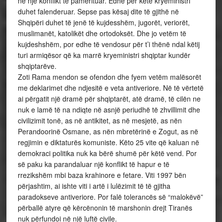
në një konflikt të pamerituar. Edhe për këtë kryeministri
duhet falenderuar. Sepse pas kësaj dite të gjithë në
Shqipëri duhet të jenë të kujdesshëm, jugorët, veriorët,
muslimanët, katolikët dhe ortodoksët. Dhe jo vetëm të
kujdeshshëm, por edhe të vendosur për t’i thënë ndal këtij
turi armiqësor që ka marrë kryeministri shqiptar kundër
shqiptarëve.
Zoti Rama mendon se ofendon dhe fyem vetëm malësorët
me deklarimet dhe ndjesitë e veta antiveriore. Në të vërtetë
ai përgatit një dramë për shqiptarët, atë dramë, të cilën ne
nuk e lamë të na ndiqte në asnjë periudhë të zhvillimit dhe
civilizimit tonë, as në antikitet, as në mesjetë, as nën
Perandoorinë Osmane, as nën mbretërinë e Zogut, as në
regjimin e diktaturës komuniste. Këto 25 vite që kaluan në
demokraci politika nuk ka bërë shumë për këtë vend. Por
së paku ka parandaluar një konflikt të hapur e të
rrezikshëm mbi baza krahinore e fetare. Viti 1997 bën
përjashtim, ai ishte viti i artë i lulëzimit të të gjitha
paradokseve antiveriore. Por falë tolerancës së “malokëvë”
përballë atyre që kërcënonin të marshonin drejt Tiranës
nuk përfundoi në një luftë civile.