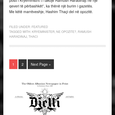
posti i Kryeministrit t’i takojë Ramush Haradinajt në një
qeveri të përbashkët”, ka thënë një burim i gazetës.
Me këtë marrëveshje, Hashim Thaçi del në opozitë.
FILED UNDER:
FEATURED
TAGGED WITH:
KRYEMINISTER
,
NE OPOZITE?
,
RAMUSH
HARADINAJ
,
THACI
1
2
Next Page »