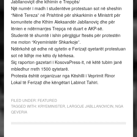
Jabllanoviçit dhe kthimin e Trepçës/
Një numër i madh i studentëve protestuan sot në sheshin
“Nënë Tereza” në Prishtinë për shkarkimin e Ministrit për
komunitete dhe Kthim Aleksandër Jabllanoviç dhe për
lënien e ndërmarrjes Trepça në duart e AKP-së.
Studentë të shumtë i ishin përgjigjur ftesës për protestën
me moton “Kryeministër Shkarkoje”.
Ndërkohë që edhe në qytetin e Ferizajt qyetarët protestuan
sot në lidhje me këto dy kërkesa.
Siç raporton gazetari i KosovaPress-it, në këtë tubim janë
mbledhur rreth 1500 qytetarë.
Protesta është organizuar nga Këshilli i Veprimit Rinor
Lokal të Ferizajt dhe këngëtari Labinot Tahiri.
FILED UNDER:
FEATURED
TAGGED WITH:
KRYEMINISTER
,
LARGOJE JABLLANOVICIN
,
NGA
QEVERIA