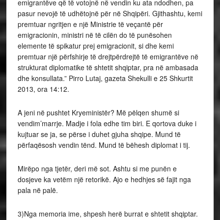
emigrantëve që të votojnë në vendin ku ata ndodhen, pa
pasur nevojë të udhëtojnë për në Shqipëri. Gjithashtu, kemi
premtuar ngritjen e një Ministrie të veçantë për
emigracionin, ministri në të cilën do të punësohen
elemente të spikatur prej emigracionit, si dhe kemi
premtuar një përfshirje të drejtpërdrejtë të emigrantëve në
strukturat diplomatike të shtetit shqiptar, pra në ambasada
dhe konsullata.” Pirro Lutaj, gazeta Shekulli e 25 Shkurtit
2013, ora 14:12.
A jeni në pushtet Kryeministër? Më pëlqen shumë si
vendim’marrje. Madje i fola edhe tim biri. E qortova duke i
kujtuar se ja, se përse i duhet gjuha shqipe. Mund të
përfaqësosh vendin tënd. Mund të bëhesh diplomat i tij.
Mirëpo nga tjetër, deri më sot. Ashtu si me punën e
dosjeve ka vetëm një retorikë. Ajo e hedhjes së fajit nga
pala në palë.
3)Nga memoria ime, shpesh herë burrat e shtetit shqiptar.