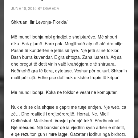
JUNE 18, 2015
BY
DGRECA
Shkruan: Ilir Levonja-Florida/
Më mundi lodhja mbi grindjet e shqiptarëve. Më shpuri
diku. Pak gjumë. Fare pak. Megjithatë aty në atë dremitje.
Pashë të kundërtën e jetës së tyre. Një jetë si në folklor.
Bash burra kuvendar. E gra shtojza. Zana luaresh. Aq sa
dhe bregut të detit vinin valë krahëgjera e të shtruara.
Ndërkohë gra të tjera, qytetase. Veshur për bukuri. Shkonin
malit për ujë. Edhe pse deti nuk e kishte trupin të kripur.
Më mundi lodhja. Koka në folklor e veshi në kompjuter.
Nuk e di se cila shqisë e çapiti më tutje ëndjen. Një web, ca
zë… Dhe realiteti i drejtpërdrejtë. Horrat. Ne. Mielli.
Qelbësirat. Mallkimet. Vrasjet për një tokë. Përdhunimet.
Një mësues. Një bankier që ia vjedhin sysh arkën e shtetit,
e që rezulton çun i mirë lagje. Gazetar i lodhur nga bixhozi.