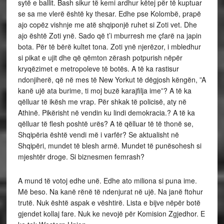
sytë e ballit. Bash sikur të kemi ardhur këtej për të kuptuar
se sa me vlerë është ky thesar. Edhe pse Kolombë, prapë
ajo copëz vishnje me atë shqiponjë ruhet si Zoti vet. Dhe
ajo është Zoti ynë. Sado që t’i mburresh me çfarë na japin
bota. Për të bërë kultet tona. Zoti ynë njerëzor, i mbledhur
si pikat e ujit dhe që qëmton zërash potpurish nëpër
kryqëzimet e metropoleve të botës. A të ka rastisur
ndonjiherë, që në mes të New Yorkut të dëgjosh këngën, ”A
kanë ujë ata burime, ti moj buzë karajfilja ime”? A të ka
qëlluar të ikësh me vrap. Për shkak të policisë, aty në
Athinë. Pikërisht në vendin ku lindi demokracia.? A të ka
qëlluar të flesh poshtë urës? A të qëlluar të të thonë se,
Shqipëria është vendi më i varfër? Se aktualisht në
Shqipëri, mundet të blesh armë. Mundet të punësohesh si
mjeshtër droge. Si biznesmen femrash?
A mund të votoj edhe unë. Edhe ato miliona si puna ime.
Më beso. Na kanë rënë të ndenjurat në ujë. Na janë ftohur
trutë. Nuk është aspak e vështirë. Lista e bijve nëpër botë
gjendet kollaj fare. Nuk ke nevojë për Komision Zgjedhor. E