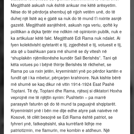
Megjithatë askush nuk është ankuar me këtë arësyetim.
Nëse do të përdorja shembuj që njjoh vetëm unë, do të
duhej një listë aq e gjatë sa nuk do të mund t’i nxinte asnjë
gazetë. Megjithatë asnjëhërë, askush nga veriu, qoftë ky
politikan a diçka tjetër me ndikim në opinionin publik, nuk e
ka artikuluar këtë fakt. Megjithatë Edi Rama nuk ndalet. Ai
fyen kolektivisht qytetarët e tij, zgjedhësit e tij, votuesit e tij,
ata që u bashkuan para më shumë se dy vitesh në
“shuplakën njëmilionëshe kundër Sali Berishës”. Tani që
këta votues po i bëjnë thirrje Berishës të rikthehet, se
Rama po ua nxin jetën, kryeministri ynë po përdor kartën e
fundit që i ka mbetur, përçarjen krahinore. Nuk kishte bërë
më shumë se kaq dikur në vitin 1914-1924 Esat Pashë
Toptani. Të dy, Toptani dhe Rama, njësoj si diktatori Hoxha
veprojnë me të njëjtin synim: Pushtetin – pa marrë
parasysh faturën që do të mund ta paguajnë shqiptarët.
Kryeministri ynë i bën me dije edhe atyre pak naivëve në
Kosovë, të cilët besojnë se Edi Rama është patriot, se
fyhreri ynë, fatkeqësisht, ska kurrëfarë lidhje me
patriotizmin, me flamurin, me kombin e atdheun. Një