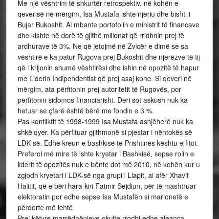
Me një vështrim të shkurtër retrospektiv, në kohën e
qeverisë në mërgim, Isa Mustafa ishte njeriu dhe bishti i
Bujar Bukoshit. Ai mbante portofolin e ministrit të financave
dhe kishte në dorë të gjithë milionat që rridhnin prej të
ardhurave të 3%. Ne që jetojmë në Zvicër e dimë se sa
vështirë e ka patur Rugova prej Bukoshit dhe njerëzve të tij
që i krijonin shumë vështirësi dhe ishin në opozitë të hapur
me Liderin Indipendentist që prej asaj kohe. Si qeveri në
mërgim, ata përfitonin prej autoritetit të Rugovës, por
përfitonin sidomos financiarisht. Deri sot askush nuk ka
hetuar se çfarë është bërë me fondin e 3 %.
Pas konfliktit të 1998-1999 Isa Mustafa asnjëherë nuk ka
shkëlqyer. Ka përfituar gjithmonë si pjestar i nëntokës së
LDK-së. Edhe kreun e bashkisë të Prishtinës kështu e fitoi.
Preferoi më mire të ishte kryetar i Bashkisë, sepse rolin e
liderit të opozitës nuk e bënte dot më 2010, në kohën kur u
zgjodh kryetari i LDK-së nga grupi i Llapit, ai afër Xhavit
Halitit, që e bëri hara-kiri Fatmir Sejdiun, për të mashtruar
elektoratin por edhe sepse Isa Mustafën si marionetë e
përdorte më lehtë.
Prej këtyre marrëdhënieve okulte rrodhi edhe aleanca