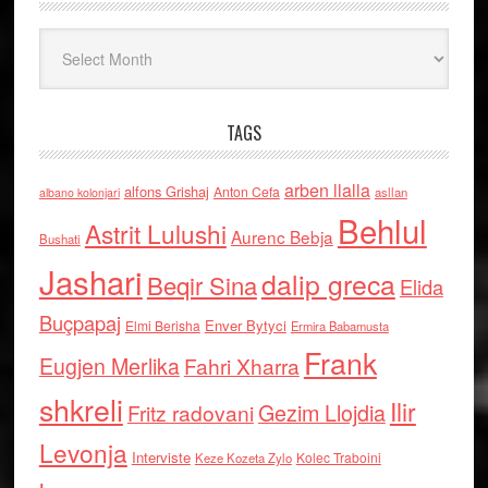
Arkiv
TAGS
arben llalla
alfons Grishaj
Anton Cefa
asllan
albano kolonjari
Behlul
Astrit Lulushi
Aurenc Bebja
Bushati
Jashari
dalip greca
Beqir Sina
Elida
Buçpapaj
Enver Bytyci
Elmi Berisha
Ermira Babamusta
Frank
Eugjen Merlika
Fahri Xharra
shkreli
Ilir
Gezim Llojdia
Fritz radovani
Levonja
Interviste
Kolec Traboini
Keze Kozeta Zylo