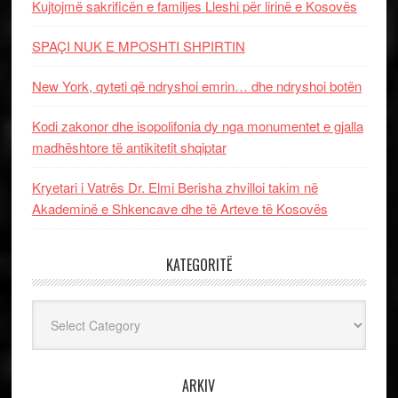
Kujtojmë sakrificën e familjes Lleshi për lirinë e Kosovës
SPAÇI NUK E MPOSHTI SHPIRTIN
New York, qyteti që ndryshoi emrin… dhe ndryshoi botën
Kodi zakonor dhe isopolifonia dy nga monumentet e gjalla
madhështore të antikitetit shqiptar
Kryetari i Vatrës Dr. Elmi Berisha zhvilloi takim në
Akademinë e Shkencave dhe të Arteve të Kosovës
KATEGORITË
Kategoritë
ARKIV