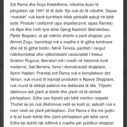
Edi Rama dhe Koço Kokëdhima, ndoshta duan të
përgatisin një 1997-të të dytë. Kjo nuk do të ndodhë. Sepse
“malokët” nuk kanë kurrëfarë fobie përballë askujt në këtë
botë. Produkt i civilizimit (apo shpellarizmit, sipas Ramës)
në Alpe dhe rreth tyre ishte Gjergj Kastrioti Skënderbeu,
Pjetër Bogdani, ai që ndërtoi shtetin e parë shqiptar, pra
Ahmet Zogu, bamirësja më e madhe e të gjitha kohërave
dhe në të gjithë botën, Nënë Tereza, pacifisti i rangut
ndërkombëtar dhe njëkohësisht nacionalisti I thekur,
Ibrahim Rugova, liberatori më i madh në historinë tonë
moderne, Sali Berisha, heroi i demokracisë shqiptare,
Azem Hajdari. Prandaj zoti Rama nuk e komplekson dot
Veriun, nuk mund të injorojë produktin e Alpeve Shqiptare,
nuk mund të sfidojë askënd me deklarata të tilla. Thjesht
dëshmon atë çfarë ai është dhe çfarë në të vërtetë
përfaqëson. Edhe ose thjesht për këtë meriton respekt.
Thuhet se po nuk dëshmove vetë se kush je, askush nuk e
merr vesh se çfarë përfaqëson. Zoti Rama e tha me gojën
e tij se kush është dhe çfarë përfaqëson për këtë vend.
Edhe kjo është një ndihmë e madhe për publikun shqiptar.