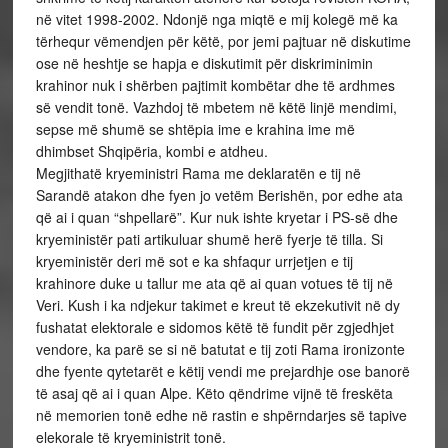
në vitet 1998-2002. Ndonjë nga miqtë e mij kolegë më ka
tërhequr vëmendjen për këtë, por jemi pajtuar në diskutime
ose në heshtje se hapja e diskutimit për diskriminimin
krahinor nuk i shërben pajtimit kombëtar dhe të ardhmes
së vendit tonë. Vazhdoj të mbetem në këtë linjë mendimi,
sepse më shumë se shtëpia ime e krahina ime më
dhimbset Shqipëria, kombi e atdheu.
Megjithatë kryeministri Rama me deklaratën e tij në
Sarandë atakon dhe fyen jo vetëm Berishën, por edhe ata
që ai i quan “shpellarë”. Kur nuk ishte kryetar i PS-së dhe
kryeministër pati artikuluar shumë herë fyerje të tilla. Si
kryeministër deri më sot e ka shfaqur urrjetjen e tij
krahinore duke u tallur me ata që ai quan votues të tij në
Veri. Kush i ka ndjekur takimet e kreut të ekzekutivit në dy
fushatat elektorale e sidomos këtë të fundit për zgjedhjet
vendore, ka parë se si në batutat e tij zoti Rama ironizonte
dhe fyente qytetarët e këtij vendi me prejardhje ose banorë
të asaj që ai i quan Alpe. Këto qëndrime vijnë të freskëta
në memorien tonë edhe në rastin e shpërndarjes së tapive
elekorale të kryeministrit tonë.