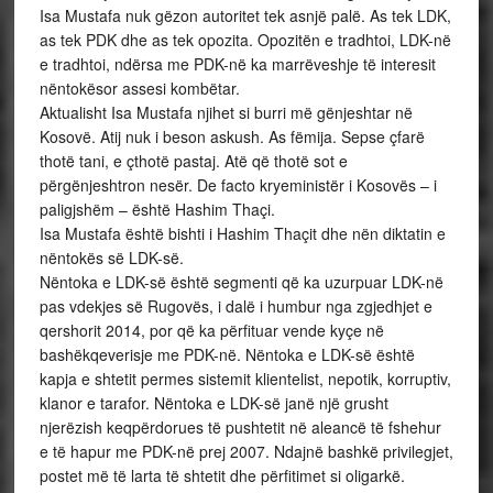
Isa Mustafa nuk gëzon autoritet tek asnjë palë. As tek LDK,
as tek PDK dhe as tek opozita. Opozitën e tradhtoi, LDK-në
e tradhtoi, ndërsa me PDK-në ka marrëveshje të interesit
nëntokësor assesi kombëtar.
Aktualisht Isa Mustafa njihet si burri më gënjeshtar në
Kosovë. Atij nuk i beson askush. As fëmija. Sepse çfarë
thotë tani, e çthotë pastaj. Atë që thotë sot e
përgënjeshtron nesër. De facto kryeministër i Kosovës – i
paligjshëm – është Hashim Thaçi.
Isa Mustafa është bishti i Hashim Thaçit dhe nën diktatin e
nëntokës së LDK-së.
Nëntoka e LDK-së është segmenti që ka uzurpuar LDK-në
pas vdekjes së Rugovës, i dalë i humbur nga zgjedhjet e
qershorit 2014, por që ka përfituar vende kyçe në
bashëkqeverisje me PDK-në. Nëntoka e LDK-së është
kapja e shtetit permes sistemit klientelist, nepotik, korruptiv,
klanor e tarafor. Nëntoka e LDK-së janë një grusht
njerëzish keqpërdorues të pushtetit në aleancë të fshehur
e të hapur me PDK-në prej 2007. Ndajnë bashkë privilegjet,
postet më të larta të shtetit dhe përfitimet si oligarkë.