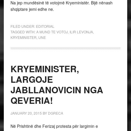
Na jep mundësinë të votojmë Kryeministër. Bijë nënash
shqiptare jemi edhe ne.
FILED UNDER:
EDITORIAL
TAGGED WITH:
A MUND TE VOTOJ
,
ILIR LEVONJA
,
KRYEMINISTER
,
UNE
KRYEMINISTER,
LARGOJE
JABLLANOVICIN NGA
QEVERIA!
JANUARY 20, 2015
BY
DGRECA
Në Prishtinë dhe Ferizaj protesta për largimin e