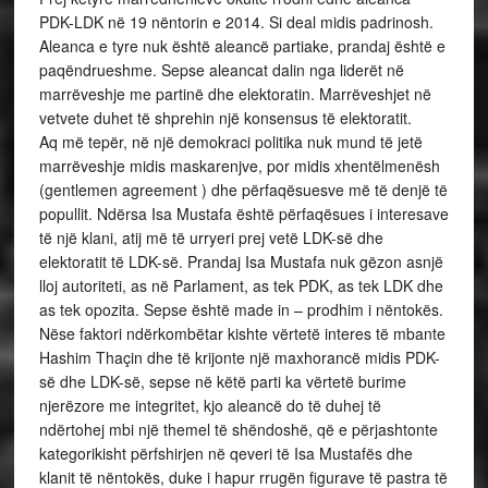
PDK-LDK në 19 nëntorin e 2014. Si deal midis padrinosh.
Aleanca e tyre nuk është aleancë partiake, prandaj është e
paqëndrueshme. Sepse aleancat dalin nga liderët në
marrëveshje me partinë dhe elektoratin. Marrëveshjet në
vetvete duhet të shprehin një konsensus të elektoratit.
Aq më tepër, në një demokraci politika nuk mund të jetë
marrëveshje midis maskarenjve, por midis xhentëlmenësh
(gentlemen agreement ) dhe përfaqësuesve më të denjë të
popullit. Ndërsa Isa Mustafa është përfaqësues i interesave
të një klani, atij më të urryeri prej vetë LDK-së dhe
elektoratit të LDK-së. Prandaj Isa Mustafa nuk gëzon asnjë
lloj autoriteti, as në Parlament, as tek PDK, as tek LDK dhe
as tek opozita. Sepse është made in – prodhim i nëntokës.
Nëse faktori ndërkombëtar kishte vërtetë interes të mbante
Hashim Thaçin dhe të krijonte një maxhorancë midis PDK-
së dhe LDK-së, sepse në këtë parti ka vërtetë burime
njerëzore me integritet, kjo aleancë do të duhej të
ndërtohej mbi një themel të shëndoshë, që e përjashtonte
kategorikisht përfshirjen në qeveri të Isa Mustafës dhe
klanit të nëntokës, duke i hapur rrugën figurave të pastra të