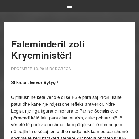
Faleminderit zoti
Kryeministër!
DECEMBER 13, 2015
BY
DGRECA
Shkruan:
Enver Bytyçi/
Gjithkush në këtë vend e di se PS e para saj PPSH kanë
patur dhe kanë një ndjesi dhe refleks antiverior. Ndre
Legisi, një nga figurat e njohura të Partisë Socialiste, e
përmendi këtë fakt para disa muajsh, duke pohuar një të
vërtetë të padiskutueshme. Jam përpjekur të shmangem
në trajtimin e kësaj teme dhe madje nuk kam botuar shumë
shkrime të këtij karakteri atëherë kur botoja revistën KOHA,