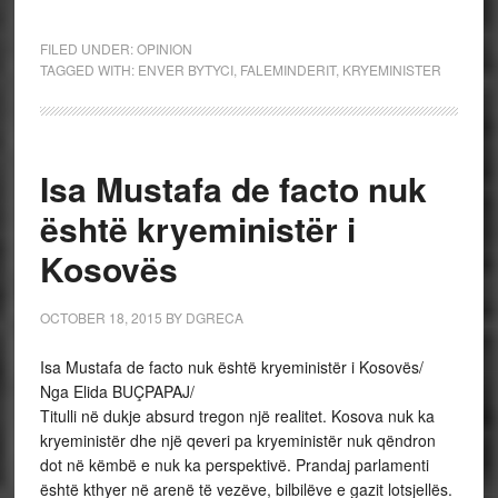
FILED UNDER:
OPINION
TAGGED WITH:
ENVER BYTYCI
,
FALEMINDERIT
,
KRYEMINISTER
Isa Mustafa de facto nuk
është kryeministër i
Kosovës
OCTOBER 18, 2015
BY
DGRECA
Isa Mustafa de facto nuk është kryeministër i Kosovës/
Nga Elida BUÇPAPAJ/
Titulli në dukje absurd tregon një realitet. Kosova nuk ka
kryeministër dhe një qeveri pa kryeministër nuk qëndron
dot në këmbë e nuk ka perspektivë. Prandaj parlamenti
është kthyer në arenë të vezëve, bilbilëve e gazit lotsjellës.