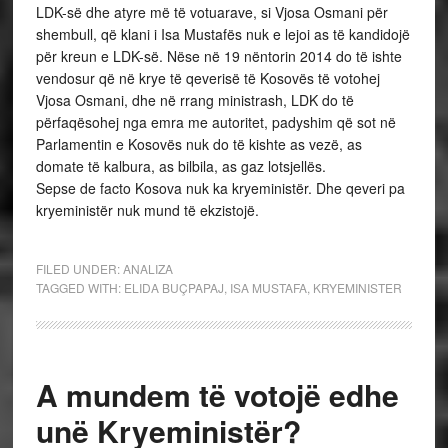
LDK-së dhe atyre më të votuarave, si Vjosa Osmani për
shembull, që klani i Isa Mustafës nuk e lejoi as të kandidojë
për kreun e LDK-së. Nëse në 19 nëntorin 2014 do të ishte
vendosur që në krye të qeverisë të Kosovës të votohej
Vjosa Osmani, dhe në rrang ministrash, LDK do të
përfaqësohej nga emra me autoritet, padyshim që sot në
Parlamentin e Kosovës nuk do të kishte as vezë, as
domate të kalbura, as bilbila, as gaz lotsjellës.
Sepse de facto Kosova nuk ka kryeministër. Dhe qeveri pa
kryeministër nuk mund të ekzistojë.
FILED UNDER:
ANALIZA
TAGGED WITH:
ELIDA BUÇPAPAJ
,
ISA MUSTAFA
,
KRYEMINISTER
A mundem të votojë edhe
unë Kryeministër?