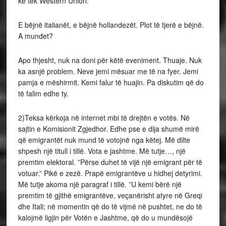
ke tek Western Union.
E bëjnë italianët, e bëjnë hollandezët. Plot të tjerë e bëjnë.
A mundet?
Apo thjesht, nuk na doni për këtë eveniment. Thuaje. Nuk
ka asnjë problem. Neve jemi mësuar me të na fyer. Jemi
pamja e mëshirmit. Kemi falur të huajin. Pa diskutim që do
të falim edhe ty.
2)Teksa kërkoja në internet mbi të drejtën e votës. Në
sajtin e Komisionit Zgjedhor. Edhe pse e dija shumë mirë
që emigrantët nuk mund të votojnë nga këtej. Më dilte
shpesh një titull i tillë. Vota e jashtme. Më tutje…, një
premtim elektoral. ”Përse duhet të vijë një emigrant për të
votuar.” Pikë e zezë. Prapë emigrantëve u hidhej detyrimi.
Më tutje akoma një paragraf i tillë. ”U kemi bërë një
premtim të gjithë emigrantëve, veçanërisht atyre në Greqi
dhe Itali; në momentin që do të vijmë në pushtet, ne do të
kalojmë ligjin për Votën e Jashtme, që do u mundësojë