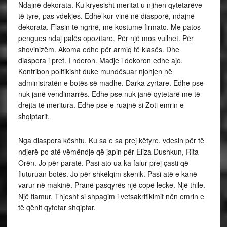
Ndajnë dekorata. Ku kryesisht meritat u njihen qytetarëve
të tyre, pas vdekjes. Edhe kur vinë në diasporë, ndajnë
dekorata. Flasin të ngrirë, me kostume firmato. Me patos
pengues ndaj palës opozitare. Për një mos vullnet. Për
shovinizëm. Akoma edhe për armiq të klasës. Dhe
diaspora i pret. I nderon. Madje i dekoron edhe ajo.
Kontribon politikisht duke mundësuar njohjen në
administratën e botës së madhe. Darka zyrtare. Edhe pse
nuk janë vendimarrës. Edhe pse nuk janë qytetarë me të
drejta të meritura. Edhe pse e ruajnë si Zoti emrin e
shqiptarit.
Nga diaspora kështu. Ku sa e sa prej këtyre, vdesin për të
ndjerë po atë vëmëndje që japin për Eliza Dushkun, Rita
Orën. Jo për paratë. Pasi ato ua ka falur prej çasti që
fluturuan botës. Jo për shkëlqim skenik. Pasi atë e kanë
varur në makinë. Pranë pasqyrës një copë lecke. Një thile.
Një flamur. Thjesht si shpagim i vetsakrifikimit nën emrin e
të qënit qytetar shqiptar.