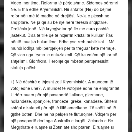
Video montime. Reforma të përjetshme. Sidomos përemri
Ne. E tha edhe Kryeministri. Në shtator (Ne) do bëjmë
reformën më të madhe në drejtësi. Ne-ja e pjesshme
shqiptare. Ne-ja që su bë një herë tërësia shqiptare.
Drejtësia jonë. Një kryegjyqtar që fle me euro poshtë
jastëkut. Disa të tillë që të nxjerrin kristal të kulluar. Pas
nëntë muajsh hulumtime. Edhe pse rreh publikisht. Më
mundi lodhja mbi përpjekjen për ta treguar këtë rrëmujë.
Që vlon nga fryma e entuziazmit. Që ka vetëm një formë
shtjellimi. Glorifikim. Heronjë që mbetet përpjetësisht,
statuja palësh.
1) Një dëshirë e thjesht zoti Kryeministër. A mundem të
votoj edhe unë?. A mundet të votojmë edhe ne emigrantët.
U dërrmuam për një pasaportë italiane, gjermane,
hollandeze, spanjolle, franceze, greke, kanadeze. Shitëm
shtëpi e katandi për një të tillë amerikane. Të shëtit në të
gjithë botën. Dhe ne na pëlqen të fluturojmë. Vdiqëm për
një pasaportë deri nga Australia e largët. Zelanda e Re.
Megjithatë e ruajmë si Zotin atë shqiptaren. E ruajmë si