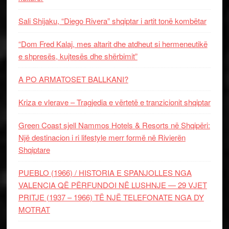
Sali Shijaku, “Diego Rivera” shqiptar i artit tonë kombëtar
“Dom Fred Kalaj, mes altarit dhe atdheut si hermeneutikë
e shpresës, kujtesës dhe shërbimit”
A PO ARMATOSET BALLKANI?
Kriza e vlerave – Tragjedia e vërtetë e tranzicionit shqiptar
Green Coast sjell Nammos Hotels & Resorts në Shqipëri:
Një destinacion i ri lifestyle merr formë në Rivierën
Shqiptare
PUEBLO (1966) / HISTORIA E SPANJOLLES NGA
VALENCIA QË PËRFUNDOI NË LUSHNJE — 29 VJET
PRITJE (1937 – 1966) TË NJË TELEFONATE NGA DY
MOTRAT