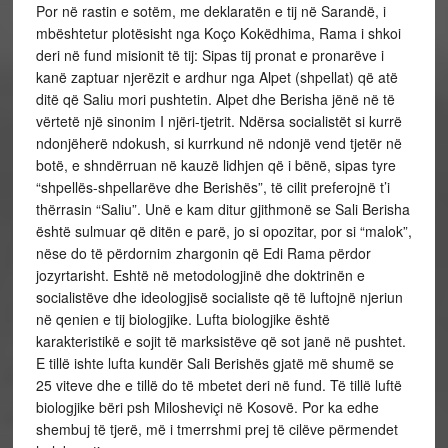
Por në rastin e sotëm, me deklaratën e tij në Sarandë, i
mbështetur plotësisht nga Koço Kokëdhima, Rama i shkoi
deri në fund misionit të tij: Sipas tij pronat e pronarëve i
kanë zaptuar njerëzit e ardhur nga Alpet (shpellat) që atë
ditë që Saliu mori pushtetin. Alpet dhe Berisha jënë në të
vërtetë një sinonim I njëri-tjetrit. Ndërsa socialistët si kurrë
ndonjëherë ndokush, si kurrkund në ndonjë vend tjetër në
botë, e shndërruan në kauzë lidhjen që i bënë, sipas tyre
“shpellës-shpellarëve dhe Berishës”, të cilit preferojnë t’i
thërrasin “Saliu”. Unë e kam ditur gjithmonë se Sali Berisha
është sulmuar që ditën e parë, jo si opozitar, por si “malok”,
nëse do të përdornim zhargonin që Edi Rama përdor
jozyrtarisht. Eshtë në metodologjinë dhe doktrinën e
socialistëve dhe ideologjisë socialiste që të luftojnë njeriun
në qenien e tij biologjike. Lufta biologjike është
karakteristikë e sojit të marksistëve që sot janë në pushtet.
E tillë ishte lufta kundër Sali Berishës gjatë më shumë se
25 viteve dhe e tillë do të mbetet deri në fund. Të tillë luftë
biologjike bëri psh Milosheviçi në Kosovë. Por ka edhe
shembuj të tjerë, më i tmerrshmi prej të cilëve përmendet