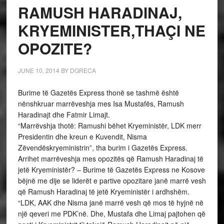
RAMUSH HARADINAJ,
KRYEMINISTER,THAÇI NE
OPOZITE?
JUNE 10, 2014
BY
DGRECA
Burime të Gazetës Express thonë se tashmë është
nënshkruar marrëveshja mes Isa Mustafës, Ramush
Haradinajt dhe Fatmir Limajt.
“Marrëvshja thotë: Ramushi bëhet Kryeministër, LDK merr
Presidentin dhe kreun e Kuvendit, Nisma
Zëvendëskryeministrin”, tha burim i Gazetës Express.
Arrihet marrëveshja mes opozitës që Ramush Haradinaj të
jetë Kryeministër? – Burime të Gazetës Express ne Kosove
bëjnë me dije se liderët e partive opozitare janë marrë vesh
që Ramush Haradinaj të jetë Kryeministër i ardhshëm.
“LDK, AAK dhe Nisma janë marrë vesh që mos të hyjnë në
një qeveri me PDK’në. Dhe, Mustafa dhe Limaj pajtohen që