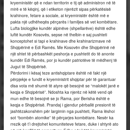
kryeministër që e ndan territorin e tij që administron në të
mirë e të këqinj, që i etiketon njerëzit sipas përkatësisë
krahinore, fetare a sociale, ai kryeministër është më e
pakta një udhëheqës përçarës i familjes së vet kombëtare.
Lufta biologjike kundër alpinëve (shpellarëve) është edhe
luftë kundër Kosovës, sepse në thelbin e saj pushteti
konceptohet si tapi e krahinave dhe krahinarizmave në
Shqipërinë e Edi Ramës. Me Kosovën dhe Shqipërinë në
një shtet të përbashkët peshorja e pushtetit do të anonte
kundër Edi Ramës, por jo kundër patriotëve të mëdhenj të
Jugut të Shqipërisë.
Përdorimi i kësaj teze antishqiptare është në fakt një
përpjekje e fundit e kryeministrit shqiptar për të garantuar
disa vota më shumë të atyre që besojnë se “malokët janë e
keqja e Shqipërisë”. Ndoshta ka njerëz në këtë vend që
mun edhe të besojnë se jo Rama, por Berisha është e
keqja e Shqipërisë. Prandaj i gjendur përballë presionit të
jashtëzakonshëm për largimin nga pushteti, Rama lëshoi
sot “bombën atomike” të përçarjes kombëtare. Nesër ka
rrezik që t’i drejtohet komuniteteve fetare, duke i shtyrë ato