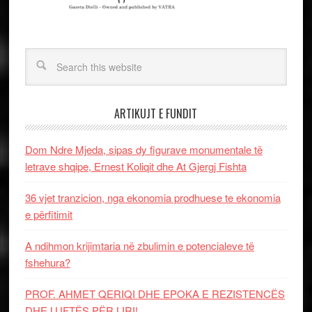
ARTIKUJT E FUNDIT
Dom Ndre Mjeda, sipas dy figurave monumentale të
letrave shqipe, Ernest Koliqit dhe At Gjergj Fishta
36 vjet tranzicion, nga ekonomia prodhuese te ekonomia
e përfitimit
A ndihmon krijimtaria në zbulimin e potencialeve të
fshehura?
PROF. AHMET QERIQI DHE EPOKA E REZISTENCЁS
DHE LUFTЁS PЁR LIRI!