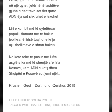
në një qytet tjetër të të lashtëve
gjuha e eshtrave sot flet qartë
ADN-ëja sot shkruhet e lexohet
Liri e kombit më të qytetëruar
popull i flamurit më të bukur
jepi krahë lirisë tuaj, dhe krijo
uji i thëllimave e shton bukën
Në këtë tokë të pasur me lufta
asgjë s´ka më të shenjtë s´e liria
Kosovë, kam ADN e këtij dheu
Shqipëri e Kosovë sot jemi një!..
Rrustem Geci – Dortmund, Qershor, 2015
FILED UNDER:
SOFRA POETIKE
TAGGED WITH:
ISA BOLETINI
,
RRUSTEM GECI
,
UNE