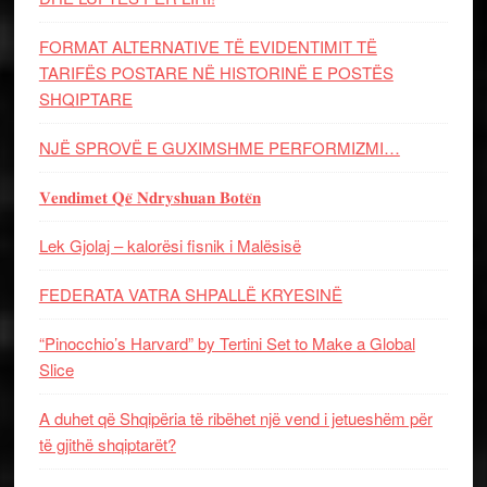
FORMAT ALTERNATIVE TË EVIDENTIMIT TË
TARIFËS POSTARE NË HISTORINË E POSTËS
SHQIPTARE
NJË SPROVË E GUXIMSHME PERFORMIZMI…
𝐕𝐞𝐧𝐝𝐢𝐦𝐞𝐭 𝐐𝐞̈ 𝐍𝐝𝐫𝐲𝐬𝐡𝐮𝐚𝐧 𝐁𝐨𝐭𝐞̈𝐧
Lek Gjolaj – kalorësi fisnik i Malësisë
FEDERATA VATRA SHPALLË KRYESINË
“Pinocchio’s Harvard” by Tertini Set to Make a Global
Slice
A duhet që Shqipëria të ribëhet një vend i jetueshëm për
të gjithë shqiptarët?