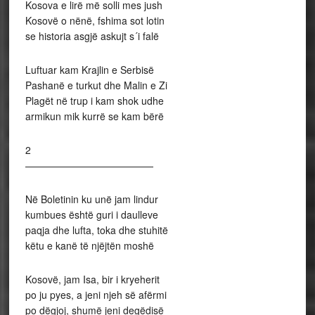
Kosova e lirë më solli mes jush
Kosovë o nënë, fshima sot lotin
se historia asgjë askujt s´i falë
Luftuar kam Krajlin e Serbisë
Pashanë e turkut dhe Malin e Zi
Plagët në trup i kam shok udhe
armikun mik kurrë se kam bërë
2
—————————————
Në Boletinin ku unë jam lindur
kumbues është guri i daulleve
paqja dhe lufta, toka dhe stuhitë
këtu e kanë të njëjtën moshë
Kosovë, jam Isa, bir i kryeherit
po ju pyes, a jeni njeh së afërmi
po dëgjoj, shumë jeni degëdisë