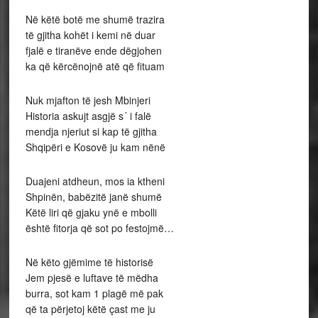
Në këtë botë me shumë trazira
të gjitha kohët i kemi në duar
fjalë e tiranëve ende dëgjohen
ka që kërcënojnë atë që fituam
Nuk mjafton të jesh Mbinjeri
Historia askujt asgjë s´ i falë
mendja njeriut si kap të gjitha
Shqipëri e Kosovë ju kam nënë
Duajeni atdheun, mos ia ktheni
Shpinën, babëzitë janë shumë
Këtë liri që gjaku ynë e mbolli
është fitorja që sot po festojmë…
Në këto gjëmime të historisë
Jem pjesë e luftave të mëdha
burra, sot kam 1 plagë më pak
që ta përjetoj këtë çast me ju