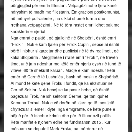
përgjegjësi për emrin fillestar . Vetpagëzimet e tjera kanë
ndryshim të madh me fillestarin. Emigracioni postkomunist,
në mënyrë polivalente , na diktoi shumë forma dhe
rrethana vetpagëzimi . Në të tëra rastet emri lidhet pak me
karakterin e njeriut.
Nga emrat e paktë , që gjallojnë në Shqipëri , është emri
“Frok ” . Nuk e kam fjalën për Frrok Cupin , sepse ai është
bërë i njohur si gazetar dhe publicist në të dy regjimet , që
kaloi Shqipëria . Megjithëse i rrallë emri “Frok “, në trevën
time, unë jam ndeshur me këtë emër njeriu qysh në fund të
viteve ’60 të shekullit kaluar . Madje e kam ndeshur këtë
emër në Cermë të Lushnjës , bash në mesin e Shqipërisë.
Ai mund të ketë qenë Froku i fundit, që ka ekzistuar në
Cermë Sektor. Nuk besoj se ka pasur bebe, që është
pagëzuar Frok, në ish sektorin Cermë, që tani quhet
Komuna Terbuf. Nuk e vë dorën në zjarr, qe të mos jetë
cfrytëzuar si emër i dyte, nga emigrantë, që këtë punë e
bëjnë për të fshehur krimin dhe për të fituar azil politik.
Këtë marifet e njohëm edhe në fundmarsin 2015 , kur
mësuam se deputeti Mark Froku, pat përdorur në