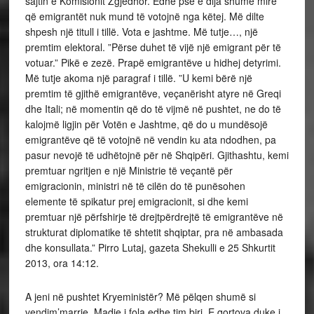
sajtin e Komisionit Zgjedhor. Edhe pse e dija shumë mirë
që emigrantët nuk mund të votojnë nga këtej. Më dilte
shpesh një titull i tillë. Vota e jashtme. Më tutje…, një
premtim elektoral. ”Përse duhet të vijë një emigrant për të
votuar.” Pikë e zezë. Prapë emigrantëve u hidhej detyrimi.
Më tutje akoma një paragraf i tillë. ”U kemi bërë një
premtim të gjithë emigrantëve, veçanërisht atyre në Greqi
dhe Itali; në momentin që do të vijmë në pushtet, ne do të
kalojmë ligjin për Votën e Jashtme, që do u mundësojë
emigrantëve që të votojnë në vendin ku ata ndodhen, pa
pasur nevojë të udhëtojnë për në Shqipëri. Gjithashtu, kemi
premtuar ngritjen e një Ministrie të veçantë për
emigracionin, ministri në të cilën do të punësohen
elemente të spikatur prej emigracionit, si dhe kemi
premtuar një përfshirje të drejtpërdrejtë të emigrantëve në
strukturat diplomatike të shtetit shqiptar, pra në ambasada
dhe konsullata.” Pirro Lutaj, gazeta Shekulli e 25 Shkurtit
2013, ora 14:12.
A jeni në pushtet Kryeministër? Më pëlqen shumë si
vendim’marrje. Madje i fola edhe tim biri. E qortova duke i