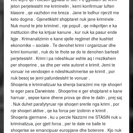
jeton perjetesisht me kriminelin , kemi konfirmuar luften
klasore , qe vazhdon me breza . Jane te lodhur njerzit me
keto dogma . Gjenetikisht shqiptaret nuk jane kriminele .
Nuk mund te jete kriminel , nje popull , qe mikpritjen e ka
institucion dhe ka krijuar kanune , kur nuk ka pasur ende
ligje . Krimanalizimin e kane sjelle regjimet dhe kushtet
ekonomike – sociale . Te denohet krimi i organizuar dhe
krimi komunist , nuk do te thote se do te denohen bartesit
perjetesisht . Krimi i pa ndeshkuar eshte aq i rrezikshem
per shoqerine , sa dhe per vete autoret e krimit. Jemi te
vonuar ne vendosjen e ndeshkushmerise se krimit , por
nuk besoj se jemi pafundesisht te vonuar .
Shoqeria e kriminalizuar ka shenja barazimi me nje shoqeri
te eger para Darwiniste . Shoqerine e ger shqiptaret e kane
harruar , sepse kane dhene prova qe dine te dalin , prej saj
. Nuk duhet parafytyruar nje shoqeri srerile nga krimi , por
nje shoqeri aktive , qe ka forca per izolimin e krimit .
Shoqeria gjermane , ku u perzie Nazizmi me STASIN nuk u
kriminalizua, por gjeti forca , per te dale ne balle te
shoqerise se emancipuar europjane dhe boterore . Kjo nuk