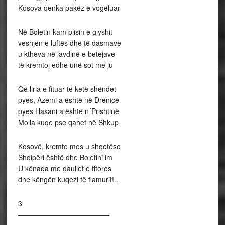
Kosova qenka pakëz e vogëluar
Në Boletin kam plisin e gjyshit
veshjen e luftës dhe të dasmave
u ktheva në lavdinë e betejave
të kremtoj edhe unë sot me ju
Që liria e fituar të ketë shëndet
pyes, Azemi a është në Drenicë
pyes Hasani a është n´Prishtinë
Molla kuqe pse qahet në Shkup
Kosovë, kremto mos u shqetëso
Shqipëri është dhe Boletini im
U kënaqa me daullet e fitores
dhe këngën kuqezi të flamurit!..
3
—————————————