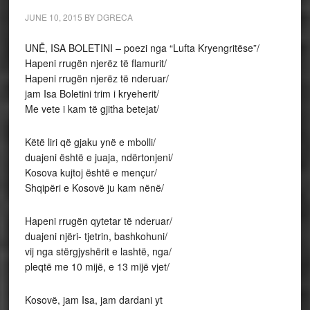
JUNE 10, 2015
BY
DGRECA
UNË, ISA BOLETINI – poezi nga “Lufta Kryengritëse”/
Hapeni rrugën njerëz të flamurit/
Hapeni rrugën njerëz të nderuar/
jam Isa Boletini trim i kryeherit/
Me vete i kam të gjitha betejat/
Këtë liri që gjaku ynë e mbolli/
duajeni është e juaja, ndërtonjeni/
Kosova kujtoj është e mençur/
Shqipëri e Kosovë ju kam nënë/
Hapeni rrugën qytetar të nderuar/
duajeni njëri- tjetrin, bashkohuni/
vij nga stërgjyshërit e lashtë, nga/
pleqtë me 10 mijë, e 13 mijë vjet/
Kosovë, jam Isa, jam dardani yt