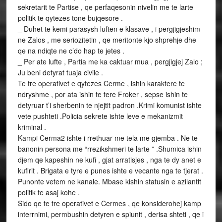
sekretarit te Partise , qe perfaqesonin nivelin me te larte
politik te qytezes tone bujqesore .
_ Duhet te kemi parasysh luften e klasave , i pergjigjeshim
ne Zalos , me seriozitetin , qe meritonte kjo shprehje dhe
qe na ndiqte ne c’do hap te jetes .
_ Per ate lufte , Partia me ka caktuar mua , pergjigjej Zalo ;
Ju beni detyrat tuaja civile .
Te tre operativet e qytezes Cerme , ishin karaktere te
ndryshme , por ata ishin te tere Froker , sepse ishin te
detyruar t’i sherbenin te njejtit padron .Krimi komunist ishte
vete pushteti .Policia sekrete ishte leve e mekanizmit
kriminal .
Kampi Cerma2 ishte i rrethuar me tela me gjemba . Ne te
banonin persona me “rrezikshmeri te larte ” .Shumica ishin
djem qe kapeshin ne kufi , gjat arratisjes , nga te dy anet e
kufirit . Brigata e tyre e punes ishte e vecante nga te tjerat .
Punonte vetem ne kanale. Mbase kishin statusin e azilantit
politik te asaj kohe .
Sido qe te tre operativet e Cermes , qe konsiderohej kamp
interrnimi, permbushin detyren e spiunit , derisa shteti , qe i