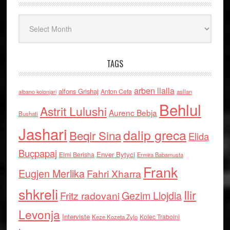
Arkiv
TAGS
arben llalla
alfons Grishaj
Anton Cefa
asllan
albano kolonjari
Behlul
Astrit Lulushi
Aurenc Bebja
Bushati
Jashari
dalip greca
Beqir Sina
Elida
Buçpapaj
Enver Bytyci
Elmi Berisha
Ermira Babamusta
Frank
Eugjen Merlika
Fahri Xharra
shkreli
Ilir
Gezim Llojdia
Fritz radovani
Levonja
Interviste
Kolec Traboini
Keze Kozeta Zylo