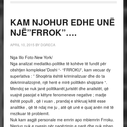
KAM NJOHUR EDHE UNË
NJË”FRROK”….
APRIL 10, 2015
BY
DGRECA
Nga Illo Foto-New York/
Nga analizat mediatiko-politike të kohëve të fundit për
cështjen komplekse”Doshi “- “FRROKU”, kam vecuar dy
superlativa : ” Shoqëria është kriminalizuar dhe do ta
dekriminalizojmë, një herë e mirë politikën shqiptare “.
Mendoj se nuk janë politikanët,juristët dhe analistët, që
vuajnë pasojat e këtyre fenomeneve negative ; madje
është populli , që i vuan , prandaj e shkruaj këtë esse
analitike , që të ndaj me ju , atë që unë e quaj anën më të
rrezikuar të problemit.
Nuk kam asgjë personale me emrin apo mbiemrin Frroku.
Njeriun nuk e pyesin për pagëzimin e parë dhe nuk mban