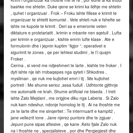
Krimi i organizuar ka moshe me te re , por edhe ai ka lindur
bashke me shtetin. Duke qene se krimi ka lidhje me shtetin
, quhet i organizuar . Frok – Froku ishte fillese e krimit te
organizuar te shtetit komunist . Vete shteti nuk e fshefte se
ishte ne kupole te krimit . Deri sa e emeronte veten
diktature e proletariatit , krimin e mbante nen sqetull . Lufta
per krimin e organizuar , kishte emrin lufte klase . Ate e
formulonin dhe i jepnin kuptim “ligjor “, operativet e
sigurimit te zones , qe per lehtesi studimi , le t’i quajm
Froker .
Cerma , si vend me ndjeshmeri te larte , kishte tre froker . I
dyti ishte nje ish rrobaqepes nga qyteti i Shkodres ,
mysliman , qe nuk me kujtohet emri i tij . Me kujtohet
portreti : Me shume serioz ,sesa fudull . Udhtonte gjithnje
me automatik ne krah. Shume artificial ne biseda . I treti
ishte Zalo Mejdani , me origjine diku nga Laberia . Si Zalo
nuk kam ndeshur, ndonje homolog te tij . Ai na thoshte me
ze te larte dhe me sinqeritet : Te interrnuarit e kampit2 ,
jane vellezrit tone . Jane njerez puntore dhe te zgjuar .
Jepuni pune sipas aftesive , qe kane .Keto fjale Zalo nuk
na i thoshte ne , specjalisteve , por dhe Pergjegjesit dhe