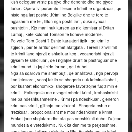
kish deleguar vriste pa gjyq dhe denonte dhe me gjyqe
farse . Operativi perbente fillesen e krimit te organizuar , qe
niste nga lart poshte .Krimi ne Belgjike dhe te tere te
ngjashem me te , fillon nga posht lart , duke synuar
pushtetin . Kjo mani nuk kursen as nje komisar si Dritan
Lamaj , kete kolonel Tomson te koheve moderne.
Po vete Tom Doshi ? Eshte karakteri tipik , qe krimi e
zgjedh , per te arritur qellimet afatgjata . Tereni i zhvillimit
te krimit jane njerzit e shkolluar keq , vecanerisht njerzit
gjysem te shkolluar , qe i ngjajne drurit te pastruguar dhe
krimi mund t’u japi c’do forme , qe i duhet .
Nga sa sqarova me shembujt , qe analizova , nga pervoja
ime jetesore , vecoj faktin se shoqeria nuk kriminalizohet ,
por kushtet ekonomiko- shoqerore favorizojne fuqizimin e
krimit . Fatkeqesia me e vogel mbetet krimi , krahasimisht
me pa ndeshkushmerine . Krimi i pa ndeshkuar , gjeneron
krim pas krimi , gjithnje me virulent . Shoqeria eshte e
rrezikuar , propocionalisht me mos ndeshkimin e krimit .
Froket jane shqiptare dhe ata pas ndeshkimit duhet t’u jepe
mundesia e vetedukimit . Nuk ka denime te perjeteshme,
vec atyre qe i cileson gjykata te tille. Po gjykuam se krimi