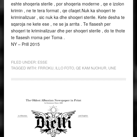
eshte shoqeria sterile , por shoqeria moderne , qe e izolon
krimin , ne te tera format , qe cfaqet.Nuk ka shoqeri te
kriminalizuar , sic nuk ka dhe shoqeri sterile. Kete desha te
sqaroja ne kete ese , ne se ja arrita . Te flasesh per
shoqeri te kriminalizuar dhe per shoqeri sterile , do te thote
te flasesh rroma per Toma .
NY – Prill 2015
FILED UNDER:
ESSE
TAGGED WITH:
FRROKU
,
ILLO FOTO
,
QE KAM NJOHUR
,
UNE