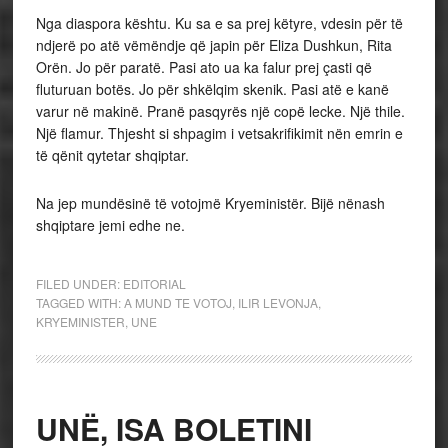
Nga diaspora kështu. Ku sa e sa prej këtyre, vdesin për të
ndjerë po atë vëmëndje që japin për Eliza Dushkun, Rita
Orën. Jo për paratë. Pasi ato ua ka falur prej çasti që
fluturuan botës. Jo për shkëlqim skenik. Pasi atë e kanë
varur në makinë. Pranë pasqyrës një copë lecke. Një thile.
Një flamur. Thjesht si shpagim i vetsakrifikimit nën emrin e
të qënit qytetar shqiptar.
Na jep mundësinë të votojmë Kryeministër. Bijë nënash
shqiptare jemi edhe ne.
FILED UNDER:
EDITORIAL
TAGGED WITH:
A MUND TE VOTOJ
,
ILIR LEVONJA
,
KRYEMINISTER
,
UNE
UNË, ISA BOLETINI