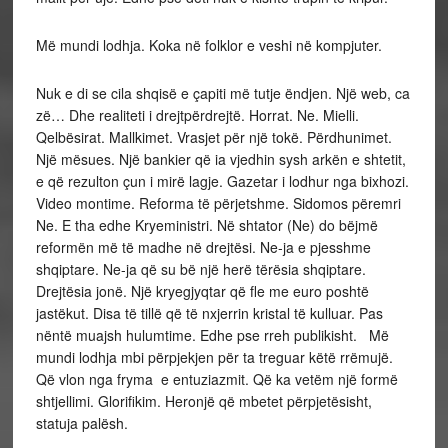
Më mundi lodhja. Koka në folklor e veshi në kompjuter.
Nuk e di se cila shqisë e çapiti më tutje ëndjen. Një web, ca
zë… Dhe realiteti i drejtpërdrejtë. Horrat. Ne. Mielli.
Qelbësirat. Mallkimet. Vrasjet për një tokë. Përdhunimet.
Një mësues. Një bankier që ia vjedhin sysh arkën e shtetit,
e që rezulton çun i mirë lagje. Gazetar i lodhur nga bixhozi.
Video montime. Reforma të përjetshme. Sidomos përemri
Ne. E tha edhe Kryeministri. Në shtator (Ne) do bëjmë
reformën më të madhe në drejtësi. Ne-ja e pjesshme
shqiptare. Ne-ja që su bë një herë tërësia shqiptare.
Drejtësia jonë. Një kryegjyqtar që fle me euro poshtë
jastëkut. Disa të tillë që të nxjerrin kristal të kulluar. Pas
nëntë muajsh hulumtime. Edhe pse rreh publikisht. Më
mundi lodhja mbi përpjekjen për ta treguar këtë rrëmujë.
Që vlon nga fryma e entuziazmit. Që ka vetëm një formë
shtjellimi. Glorifikim. Heronjë që mbetet përpjetësisht,
statuja palësh.