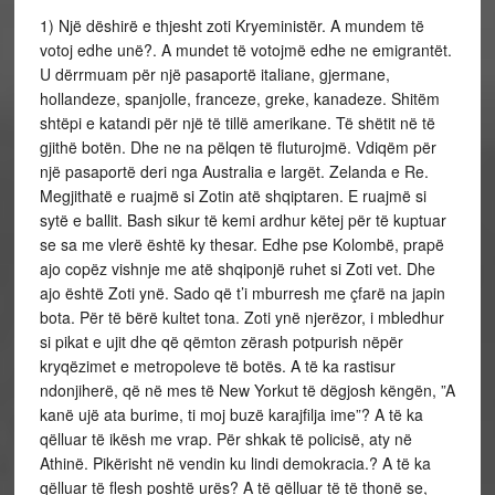
1) Një dëshirë e thjesht zoti Kryeministër. A mundem të
votoj edhe unë?. A mundet të votojmë edhe ne emigrantët.
U dërrmuam për një pasaportë italiane, gjermane,
hollandeze, spanjolle, franceze, greke, kanadeze. Shitëm
shtëpi e katandi për një të tillë amerikane. Të shëtit në të
gjithë botën. Dhe ne na pëlqen të fluturojmë. Vdiqëm për
një pasaportë deri nga Australia e largët. Zelanda e Re.
Megjithatë e ruajmë si Zotin atë shqiptaren. E ruajmë si
sytë e ballit. Bash sikur të kemi ardhur këtej për të kuptuar
se sa me vlerë është ky thesar. Edhe pse Kolombë, prapë
ajo copëz vishnje me atë shqiponjë ruhet si Zoti vet. Dhe
ajo është Zoti ynë. Sado që t’i mburresh me çfarë na japin
bota. Për të bërë kultet tona. Zoti ynë njerëzor, i mbledhur
si pikat e ujit dhe që qëmton zërash potpurish nëpër
kryqëzimet e metropoleve të botës. A të ka rastisur
ndonjiherë, që në mes të New Yorkut të dëgjosh këngën, ”A
kanë ujë ata burime, ti moj buzë karajfilja ime”? A të ka
qëlluar të ikësh me vrap. Për shkak të policisë, aty në
Athinë. Pikërisht në vendin ku lindi demokracia.? A të ka
qëlluar të flesh poshtë urës? A të qëlluar të të thonë se,