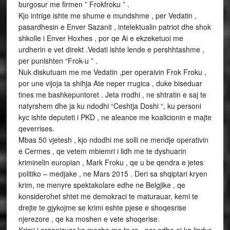
burgosur me firmen ” Frokfroku ” .
Kjo intrige ishte me shume e mundshme , per Vedatin ,
pasardhesin e Enver Sazanit , intelektualin patriot dhe shok
shkolle i Enver Hoxhes , por qe Ai e ekzeketuoi me
urdherin e vet direkt .Vedati ishte lende e pershhtashme ,
per punishten “Frok-u ” .
Nuk diskutuam me me Vedatin ,per operaivin Frok Froku ,
por une vijoja ta shihja Ate neper rrugica , duke biseduar
tines me bashkepuntoret . Jeta rrodhi , ne shtratin e saj te
natyrshem dhe ja ku ndodhi “Ceshtja Doshi “, ku personi
kyc ishte deputeti i PKD , ne aleance me koalicionin e majte
qeverrises.
Mbas 50 vjetesh , kjo ndodhi me solli ne mendje operativin
e Cermes , qe vetem mbiemri i lidh me te dyshuarin
kriminelin europian , Mark Froku , qe u be qendra e jetes
politiko – medjake , ne Mars 2015 . Deri sa shqiptari kryen
krim, ne menyre spektakolare edhe ne Belgjike , qe
konsiderohet shtet me demokraci te maturauar, kemi te
drejte te gjykojme se krimi eshte pjese e shoqesrise
njerezore , qe ka moshen e vete shoqerise.