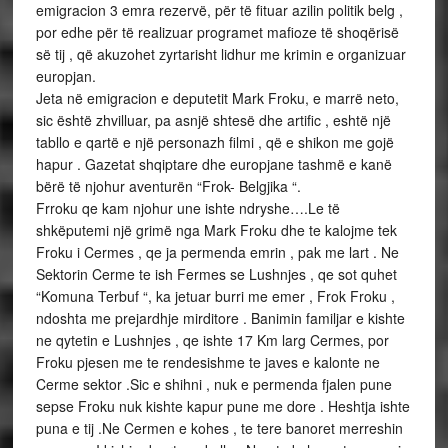
emigracion 3 emra rezervë, për të fituar azilin politik belg ,
por edhe për të realizuar programet mafioze të shoqërisë
së tij , që akuzohet zyrtarisht lidhur me krimin e organizuar
europjan.
Jeta në emigracion e deputetit Mark Froku, e marrë neto,
sic është zhvilluar, pa asnjë shtesë dhe artific , eshtë një
tabllo e qartë e një personazh filmi , që e shikon me gojë
hapur . Gazetat shqiptare dhe europjane tashmë e kanë
bërë të njohur aventurën “Frok- Belgjika “.
Frroku qe kam njohur une ishte ndryshe….Le të
shkëputemi një grimë nga Mark Froku dhe te kalojme tek
Froku i Cermes , qe ja permenda emrin , pak me lart . Ne
Sektorin Cerme te ish Fermes se Lushnjes , qe sot quhet
“Komuna Terbuf “, ka jetuar burri me emer , Frok Froku ,
ndoshta me prejardhje mirditore . Banimin familjar e kishte
ne qytetin e Lushnjes , qe ishte 17 Km larg Cermes, por
Froku pjesen me te rendesishme te javes e kalonte ne
Cerme sektor .Sic e shihni , nuk e permenda fjalen pune
sepse Froku nuk kishte kapur pune me dore . Heshtja ishte
puna e tij .Ne Cermen e kohes , te tere banoret merreshin