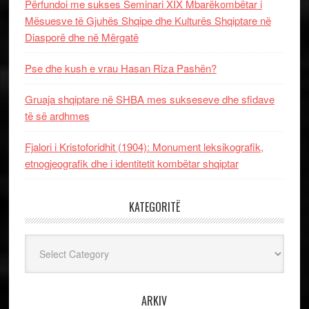
Përfundoi me sukses Seminari XIX Mbarëkombëtar i
Mësuesve të Gjuhës Shqipe dhe Kulturës Shqiptare në
Diasporë dhe në Mërgatë
Pse dhe kush e vrau Hasan Riza Pashën?
Gruaja shqiptare në SHBA mes sukseseve dhe sfidave
të së ardhmes
Fjalori i Kristoforidhit (1904): Monument leksikografik,
etnogjeografik dhe i identitetit kombëtar shqiptar
KATEGORITË
Kategoritë
ARKIV