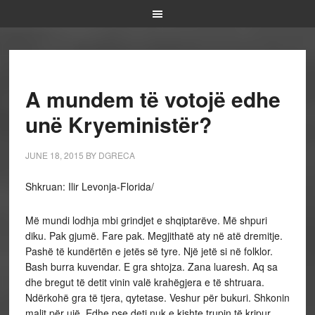
A mundem të votojë edhe
unë Kryeministër?
JUNE 18, 2015
BY
DGRECA
Shkruan: Ilir Levonja-Florida/
Më mundi lodhja mbi grindjet e shqiptarëve. Më shpuri
diku. Pak gjumë. Fare pak. Megjithatë aty në atë dremitje.
Pashë të kundërtën e jetës së tyre. Një jetë si në folklor.
Bash burra kuvendar. E gra shtojza. Zana luaresh. Aq sa
dhe bregut të detit vinin valë krahëgjera e të shtruara.
Ndërkohë gra të tjera, qytetase. Veshur për bukuri. Shkonin
malit për ujë. Edhe pse deti nuk e kishte trupin të kripur.