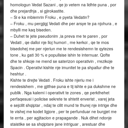
homologun Vedat Sazani , qe jo vetem na lidhte puna , por
dhe prejardhja , si gjirokastite.
– Si e ka mbiemrin Froku , e pyeta Vedatin?
– Froku , mu pergjigj Vedati dhe per arsye te pa njohura , e
mbylli me kaq biseden.
– Duhet te jete pseudonim ,ia preva me te paren , por
Vedati , qe dalloi nje lloj humori , me kerkoi , qe te mos
bisedohej me per njeriun me te rendesishemn te qytezes
tone , ku gati 30 % e popullsise ishin te internuar. Qofte
dhe te shkoje ne mend se saterizon operativin , rrezikoje
Spacin . Operativi kishte nje imunitet te pa shpallur dhe te
heshtur .
Kishte te drejte Vedati . Froku ishte njeriu me i
rendesishem , me gjithse puna e tij ishte e pa dukshme ne
publik . Nga kalemi i operativit te zones , qe perkthehet
perfaqesusi i policise sekrete te shtetit enverist , varej jeta
e sejcilit shqiptar , ndaj te cilit mund te thurej nje intrige dhe
te vishej me kodet ligjore , per te perfunduar ne burgjet me
te errta , per agjitacion e prapagande . Nuk dihet ndonje
staistike se sa shqiptare jane intriguar , arestuar dhe