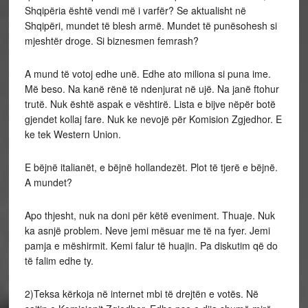
Shqipëria është vendi më i varfër? Se aktualisht në
Shqipëri, mundet të blesh armë. Mundet të punësohesh si
mjeshtër droge. Si biznesmen femrash?
A mund të votoj edhe unë. Edhe ato miliona si puna ime.
Më beso. Na kanë rënë të ndenjurat në ujë. Na janë ftohur
trutë. Nuk është aspak e vështirë. Lista e bijve nëpër botë
gjendet kollaj fare. Nuk ke nevojë për Komision Zgjedhor. E
ke tek Western Union.
E bëjnë italianët, e bëjnë hollandezët. Plot të tjerë e bëjnë.
A mundet?
Apo thjesht, nuk na doni për këtë eveniment. Thuaje. Nuk
ka asnjë problem. Neve jemi mësuar me të na fyer. Jemi
pamja e mëshirmit. Kemi falur të huajin. Pa diskutim që do
të falim edhe ty.
2)Teksa kërkoja në internet mbi të drejtën e votës. Në