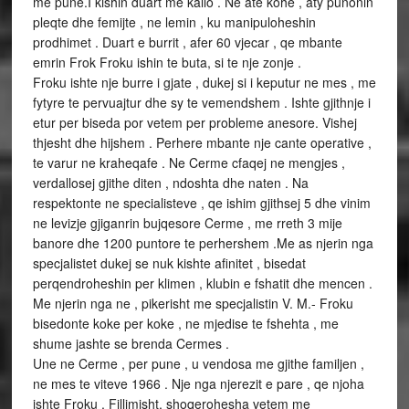
me pune.I kishin duart me kallo . Ne ate kohe , aty punonin
pleqte dhe femijte , ne lemin , ku manipuloheshin
prodhimet . Duart e burrit , afer 60 vjecar , qe mbante
emrin Frok Froku ishin te buta, si te nje zonje .
Froku ishte nje burre i gjate , dukej si i keputur ne mes , me
fytyre te pervuajtur dhe sy te vemendshem . Ishte gjithnje i
etur per biseda por vetem per probleme anesore. Vishej
thjesht dhe hijshem . Perhere mbante nje cante operative ,
te varur ne kraheqafe . Ne Cerme cfaqej ne mengjes ,
verdallosej gjithe diten , ndoshta dhe naten . Na
respektonte ne specialisteve , qe ishim gjithsej 5 dhe vinim
ne levizje gjiganrin bujqesore Cerme , me rreth 3 mije
banore dhe 1200 puntore te perhershem .Me as njerin nga
specjalistet dukej se nuk kishte afinitet , bisedat
perqendroheshin per klimen , klubin e fshatit dhe mencen .
Me njerin nga ne , pikerisht me specjalistin V. M.- Froku
bisedonte koke per koke , ne mjedise te fshehta , me
shume jashte se brenda Cermes .
Une ne Cerme , per pune , u vendosa me gjithe familjen ,
ne mes te viteve 1966 . Nje nga njerezit e pare , qe njoha
ishte Froku . Fillimisht, shoqerohesha vetem me