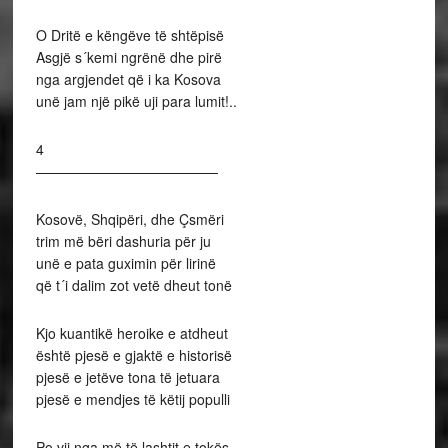
O Dritë e këngëve të shtëpisë
Asgjë s´kemi ngrënë dhe pirë
nga argjendet që i ka Kosova
unë jam një pikë uji para lumit!..
4
—————————————
Kosovë, Shqipëri, dhe Çsmëri
trim më bëri dashuria për ju
unë e pata guximin për lirinë
që t´i dalim zot vetë dheut tonë
Kjo kuantikë heroike e atdheut
është pjesë e gjaktë e historisë
pjesë e jetëve tona të jetuara
pjesë e mendjes të këtij populli
Po vij nga më të lashtit e tokës