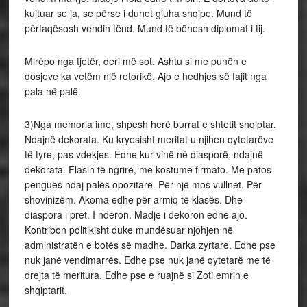
kujtuar se ja, se përse i duhet gjuha shqipe. Mund të
përfaqësosh vendin tënd. Mund të bëhesh diplomat i tij.
Mirëpo nga tjetër, deri më sot. Ashtu si me punën e
dosjeve ka vetëm një retorikë. Ajo e hedhjes së fajit nga
pala në palë.
3)Nga memoria ime, shpesh herë burrat e shtetit shqiptar.
Ndajnë dekorata. Ku kryesisht meritat u njihen qytetarëve
të tyre, pas vdekjes. Edhe kur vinë në diasporë, ndajnë
dekorata. Flasin të ngrirë, me kostume firmato. Me patos
pengues ndaj palës opozitare. Për një mos vullnet. Për
shovinizëm. Akoma edhe për armiq të klasës. Dhe
diaspora i pret. I nderon. Madje i dekoron edhe ajo.
Kontribon politikisht duke mundësuar njohjen në
administratën e botës së madhe. Darka zyrtare. Edhe pse
nuk janë vendimarrës. Edhe pse nuk janë qytetarë me të
drejta të meritura. Edhe pse e ruajnë si Zoti emrin e
shqiptarit.