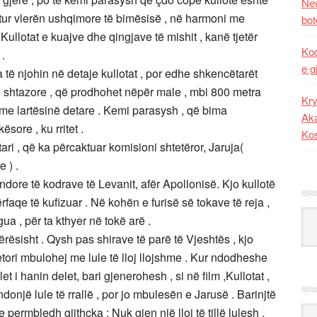
New
tatur vlerën ushqimore të bimësisë , në harmoni me
bot
 Kullotat e kuajve dhe qingjave të mishit , kanë tjetër
Kod
 .
e g
a të njohin në detaje kullotat , por edhe shkencëtarët
 shtazore , që prodhohet nëpër male , mbi 800 metra
Kry
t me lartësinë detare . Kemi parasysh , që bima
Aka
sore , ku rritet .
Ko
ri , që ka përcaktuar komisioni shtetëror, Jaruja(
 ) .
ndore të kodrave të Levanit, afër Apollonisë. Kjo kullotë
rfaqe të kufizuar . Në kohën e furisë së tokave të reja ,
Kat
a , për ta kthyer në tokë arë .
ërësisht . Qysh pas shirave të parë të Vjeshtës , kjo
etori mbulohej me lule të lloj llojshme . Kur ndodheshe
et i hanin delet, bari gjenerohesh , si në film ,Kullotat ,
ndonjë lule të rrallë , por jo mbulesën e Jarusë . Barinjtë
Ark
 permbledh gjithçka : Nuk gjen një lloj të tillë lulesh ,