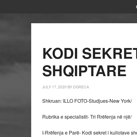
KODI SEKRET
SHQIPTARE
JULY 17, 2020
BY
DGRECA
Shkruan: ILLO FOTO-Studjues-New York/
Rubrika e specialistit- Tri Rrëfenja në një/
I-Rrëfenja e Parë- Kodi sekret i kullotave sh