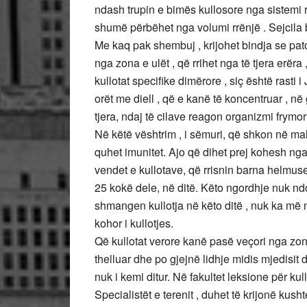
ndash trupin e bimës kullosore nga sistemi rrë
shumë përbëhet nga volumi rrënjë . Sejcila 
Me kaq pak shembuj , krijohet bindja se pato
nga zona e ulët , që rrihet nga të tjera erëra
kullotat specifike dimërore , siç është rasti
orët me diell , që e kanë të koncentruar , n
tjera, ndaj të cilave reagon organizmi frymor
Në këtë vështrim , i sëmuri, që shkon në ma
quhet imunitet. Ajo që dihet prej kohesh nga 
vendet e kullotave, që rrisnin barna helmuse
25 kokë dele, në ditë. Këto ngordhje nuk ndodh
shmangen kullotja në këto ditë , nuk ka më n
kohor i kullotjes.
Që kullotat verore kanë pasë veçori nga zon
thelluar dhe po gjejnë lidhje midis mjedisit d
nuk i kemi ditur. Në fakultet leksione për kul
Specialistët e terenit , duhet të krijonë ku