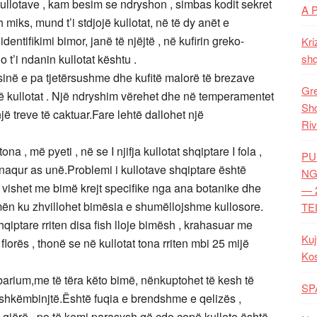
 kullotave , kam besim se ndryshon , simbas kodit sekret
A 
miks, mund t’i stdjojë kullotat, në të dy anët e
dentifikimi bimor, janë të njëjtë , në kufirin greko-
Kri
o t’i ndanin kullotat kështu .
shq
ësinë e pa tjetërsushme dhe kufitë malorë të brezave
Gre
të kullotat . Një ndryshim vërehet dhe në temperamentet
Shq
ë treve të caktuar.Fare lehtë dallohet një
Riv
ona , më pyeti , në se I njifja kullotat shqiptare I fola ,
PU
kënaqur as unë.Problemi i kullotave shqiptare është
NG
r vishet me bimë krejt specifike nga ana botanike dhe
— 
imën ku zhvillohet bimësia e shumëllojshme kullosore.
TE
qiptare rriten disa fish lloje bimësh , krahasuar me
Kuj
florës , thonë se në kullotat tona rriten mbi 25 mijë
Ko
arium,me të tëra këto bimë, nënkuptohet të kesh të
SP
e shkëmbinjtë.Është fuqia e brendshme e qelizës ,
 gjërë , po të kemi parasysh që çdo copë kullote është