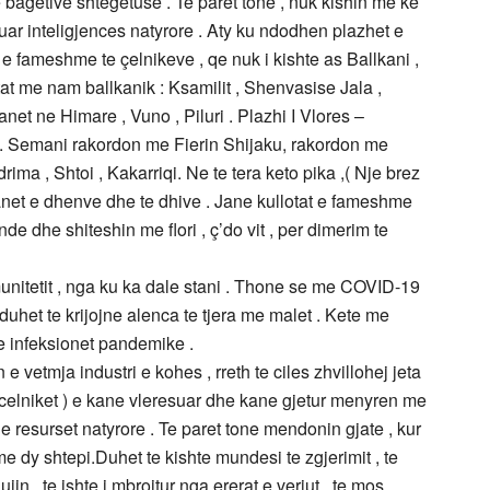
 e bagetive shtegetuse . Te paret tone , nuk kishin me ke
tuar inteligjences natyrore . Aty ku ndodhen plazhet e
e fameshme te çelnikeve , qe nuk i kishte as Ballkani ,
tat me nam ballkanik : Ksamilit , Shenvasise Jala ,
net ne Himare , Vuno , Piluri . Plazhi I Vlores –
. Semani rakordon me Fierin Shijaku, rakordon me
ima , Shtoi , Kakarriqi. Ne te tera keto pika ,( Nje brez
tanet e dhenve dhe te dhive . Jane kullotat e fameshme
nde dhe shiteshin me flori , ç’do vit , per dimerim te
unitetit , nga ku ka dale stani . Thone se me COVID-19
 duhet te krijojne alenca te tjera me malet . Kete me
 infeksionet pandemike .
 e vetmja industri e kohes , rreth te ciles zhvillohej jeta
( celniket ) e kane vleresuar dhe kane gjetur menyren me
e resurset natyrore . Te paret tone mendonin gjate , kur
e dy shtepi.Duhet te kishte mundesi te zgjerimit , te
jin , te ishte i mbrojtur nga ererat e veriut , te mos