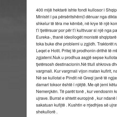
400 mijë hektarë ishte fondi kullosor i Shqip
Ministri i pa përsëritshëm(I dënuar nga dikta
shkelur të tëra me këmbë, në krye të një komi
t’i tjetërsuar por për t’i kultivuar si një nga
Eureka-, thanë ideollogët monistë shqiptarë 
toka buke dhe problemi u zgjidh. Traktorët r
Leqet e Hotit. Pritej të prodhonin drithë të 
zgjatemi.Nuk u prodhua asgjë sepse kullotat
tjetërsosh destinacionin.Në titull shkrova dh
vargmali. Kur vargmali vijon matan kufirit, na
Në se kullotat e Pindit në Greqi janë të ng
damari toksor është i njëjtë. Me që jemi këtu,
Nemerçkën. Të parët tonë , kur vendosnin kuf
ujrave. Burrat e shtetit europjnë , kur ndanë
sakatuan kufijtë . Kushtin e rrjedhjes së ujr
shekullorë .