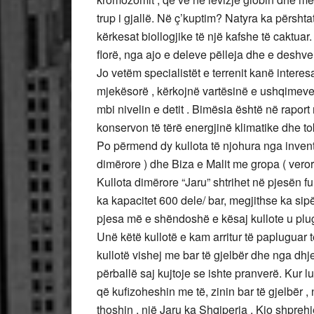
trup i gjallë. Në ç’kuptim? Natyra ka përsh
kërkesat biollogjike të një kafshe të caktuar.
florë, nga ajo e deleve pëlleja dhe e deshve
Jo vetëm specialistët e terrenit kanë interes
mjekësorë , kërkojnë vartësinë e ushqimeve
mbi nivelin e detit . Bimësia është në rapor
konservon të tërë energjinë klimatike dhe tokë
Po përmend dy kullota të njohura nga inventa
dimërore ) dhe Biza e Malit me gropa ( verore
Kullota dimërore “Jaru” shtrihet në pjesën fu
ka kapacitet 600 dele/ bar, megjithse ka sipë
pjesa më e shëndoshë e kësaj kullote u plugu
Unë këtë kullotë e kam arritur të papluguar t
kullotë vishej me bar të gjelbër dhe nga dhj
përballë saj kujtoje se ishte pranverë. Kur lul
që kufizoheshin me të, zinin bar të gjelbër , 
thoshin , një Jaru ka Shqiperia . Kjo shprehje