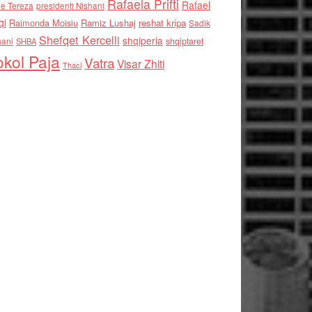
Rafaela Prifti
Rafael
e Tereza
presidenti Nishani
qi
Raimonda Moisiu
Ramiz Lushaj
reshat kripa
Sadik
Shefqet Kercelli
shqiperia
hani
shqiptaret
SHBA
kol Paja
Vatra
Visar Zhiti
Thaci