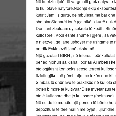
Në kurrizin tjetër të vargmalit grek natyra e
të kullotave natyrore.Ndonjë ekip ekspertësh 
kufirit.Jam i sigurtë, që mbulesa me bar dhe i
shqiptar.Stanarët tonë (çelnikët ) kurrë nuk d
Deri tani zbuluam dy sekrete të kodit : Bim
kullosorë . Kodi është shumë i gjërë , sa ve
e njerzve , që janë ushqyer me ushqime të nj
nordik.Eskimezët janë ekstremë.
Një gazetar I BIRN , në interes , për kullotat t
për aq njohuri sa kisha , por as Ai mbeti i 
biologjikisht kompeks sepse terreni kulloso
fiziollogjike, në përshtatje me tokën dhe kl
Simbas të dhënave të praktikës në kullota sh
botën bimore të kultivuar.Disa invetarizus të 
bimë kullosore dhe jo kullosore ((helmuse)
Në se do të mundte një person të bënte herb
depozituar të tërë malin me pyjet , ujrat dh
kromozomit , që vë në lëvizje globin dhe më