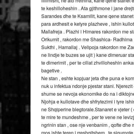
fillimisht, ne ato rrethina, kane qene stanet
te keshilloheshin . Ata gjithmone i jane drej
Sarandes dhe te Ksamilit, kane qene stanet 
para ardhesit e ketyre plazheve , ishin kullo
Mallafreja . Plazhi i Himares rakordon me sta
Orikumit , rakordon me Shashica- Radhima 
Sukthi , Hamallaj . Velipoja rakordon me Zadr
ne lindje te buzes se ujit ) kane dimeruar s
te dimerimit , per te ciliat zhvilloheshin anka
bagetive .
Ne stan , eshte kopjuar jeta dhe puna e kom
nuk u infektua ndonje pjestar stani. Njerezit
shume se nevoja ekonomike do na i diktojne
Njohja e kullotave dhe shfrytezimi i tyre ishin
ne Shqiperine blegtorale.Stanaret e vjeter 
te mire te mundeshme , per te vene ne levizj
ngrinin stan , ose nje venbanim , qofte dhe m
mos ishte teren i rreshqitshem , te siguronte u