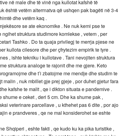
tive në male dhe të vinë nga kullotat kafshë të
nuk është vetëm alterrnatva që ushqen pak bagëti në 3-4
shimtë dhe vetëm kaq .
jekësore se ate ekonomike . Ne nuk kemi pse te
e ngihet struktura studimore komlekse , vetem , per
cetari Tashko . Do ta quaja privilegj te merrja pjese ne
per kullota cilesore dhe per çfrytezim empirik te tyre .
 , ishte tekniku i kullotave . Tani nevojiten struktura
me struktura analoge te rajonit dhe me gjere. Keto
i programojme dhe t’i zbatojme me mendje dhe studim te
malin , nuk mbillet gje prej gjeje , por duhet gjetur fara
 dhe kafshe te malit , qe i dikton situata e pandemive .
hte shume e ceket , deri 5 cm. Dhe ka shume pak ,
aksi veterinare parcellave , u kthehet pas 6 dite , por ajo
e muajin e prandveres , qe ne mal konsiderohet se eshte
 ne Shqiperi , eshte fakti , qe kudo ku ka pika turistike ,