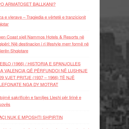
PO ARMATOSET BALLKANI?
za e vlerave – Tragjedia e vërtetë e tranzicionit
iptar
en Coast sjell Nammos Hotels & Resorts në
ipëri: Një destinacion i ri lifestyle merr formë në
ierën Shqiptare
EBLO (1966) / HISTORIA E SPANJOLLES
A VALENCIA QË PËRFUNDOI NË LUSHNJE
29 VJET PRITJE (1937 – 1966) TË NJË
LEFONATE NGA DY MOTRAT
tojmë sakrificën e familjes Lleshi për lirinë e
sovës
AÇI NUK E MPOSHTI SHPIRTIN