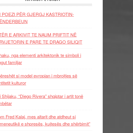
I POEZI PËR GJERGJ KASTRIOTIN-
ËNDERBEUN
TËR E ARKIVIT TE NAUM PRIFTIT NË
RVJETORIN E PARE TE DRAGO SILIQIT
aku, nga elementi arkitektonik te simboli i
ngut familjar
ëreshët si model evropian i mbrojtjes së
titetit kulturor
i Shijaku, “Diego Rivera” shqiptar i artit tonë
mbëtar
m Fred Kalaj, mes altarit dhe atdheut si
meneutikë e shpresës, kujtesës dhe shërbimit”