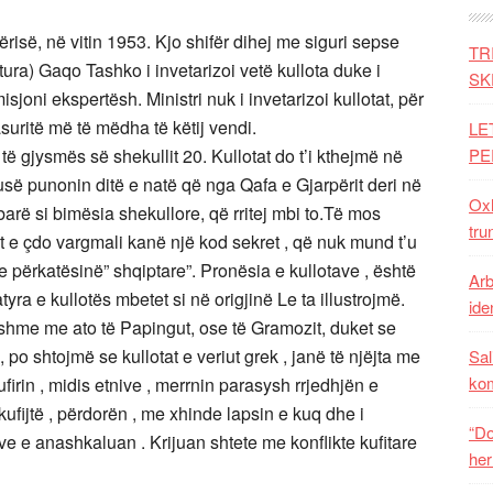
ërisë, në vitin 1953. Kjo shifër dihej me siguri sepse
TR
tura) Gaqo Tashko i invetarizoi vetë kullota duke i
SK
sjoni ekspertësh. Ministri nuk i invetarizoi kullotat, për
 pasuritë më të mëdha të këtij vendi.
LE
të gjysmës së shekullit 20. Kullotat do t’i kthejmë në
PE
usë punonin ditë e natë që nga Qafa e Gjarpërit deri në
Oxh
mbarë si bimësia shekullore, që rritej mbi to.Të mos
tru
 e çdo vargmali kanë një kod sekret , që nuk mund t’u
e përkatësinë” shqiptare”. Pronësia e kullotave , është
Arb
tyra e kullotës mbetet si në origjinë Le ta illustrojmë.
iden
jashme me ato të Papingut, ose të Gramozit, duket se
 po shtojmë se kullotat e veriut grek , janë të njëjta me
Sal
ko
irin , midis etnive , merrnin parasysh rrjedhjën e
 kufijtë , përdorën , me xhinde lapsin e kuq dhe i
“Do
ave e anashkaluan . Krijuan shtete me konflikte kufitare
her