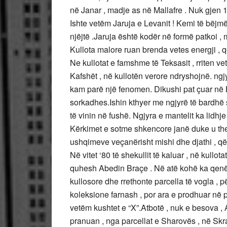
në Janar , madje as në Mallafre . Nuk gjen 
Ishte vetëm Jaruja e Levanit ! Kemi të bëjmë
njëjtë .Jaruja është kodër në formë patkoi , 
Kullota malore ruan brenda vetes energji , që
Ne kullotat e famshme të Teksasit , rriten v
Kafshët , në kullotën verore ndryshojnë. ngjy
kam parë një fenomen. Dikushi pat çuar në B
sorkadhes.Ishin kthyer me ngjyrë të bardhë 
të vinin në fushë. Ngjyra e mantelit ka lidhje
Kërkimet e sotme shkencore janë duke u thel
ushqimeve veçanërisht mishi dhe djathi , q
Në vitet ‘80 të shekullit të kaluar , në kullot
quhesh Abedin Braçe . Në atë kohë ka qenë 
kullosore dhe rrethonte parcella të vogla , pë
koleksione farnash , por ara e prodhuar në 
vetëm kushtet e “X”.Atbotë , nuk e besova , A
pranuan , nga parcellat e Sharovës , në Skrapa