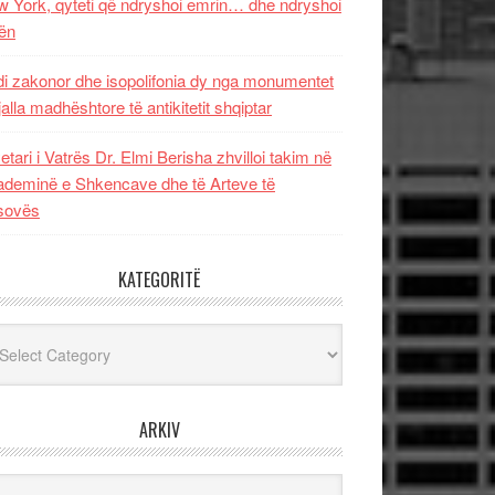
 York, qyteti që ndryshoi emrin… dhe ndryshoi
ën
i zakonor dhe isopolifonia dy nga monumentet
jalla madhështore të antikitetit shqiptar
etari i Vatrës Dr. Elmi Berisha zhvilloi takim në
deminë e Shkencave dhe të Arteve të
sovës
KATEGORITË
egoritë
ARKIV
iv