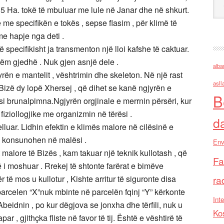
15 Ha. tokë të mbuluar me lule në Janar dhe në shkurt.
 me specifikën e tokës , sepse flasim , për klimë të
me hapje nga deti .
 specifikisht ja transmenton një lloi kafshe të caktuar.
etëm gjedhë . Nuk gjen asnjë dele .
alba
rën e mantelit , vështrimin dhe skeleton. Në një rast
asll
izë dy lopë Xhersej , që dihet se kanë ngjyrën e
B
si brunalpimna.Ngjyrën orgjinale e merrnin përsëri, kur
 fiziollogjike me organizmin në tërësi .
d
luar. Lidhin efektin e klimës malore në cilësinë e
ë konsunohen në malësi .
Env
at malore të Bizës , kam takuar një teknik kullotash , që
Fa
i moshuar . Rrekej të shtonte farërat e bimëve
r të mos u kullotur , Kishte arritur të siguronte disa
ra
parcelen “X”nuk mbinte në parcelën fqinj “Y” kërkonte
Inte
beidnin , po kur dëgjova se jonxha dhe tërfili, nuk u
Ko
r , gjithçka fliste në favor të tij. Është e vështirë të