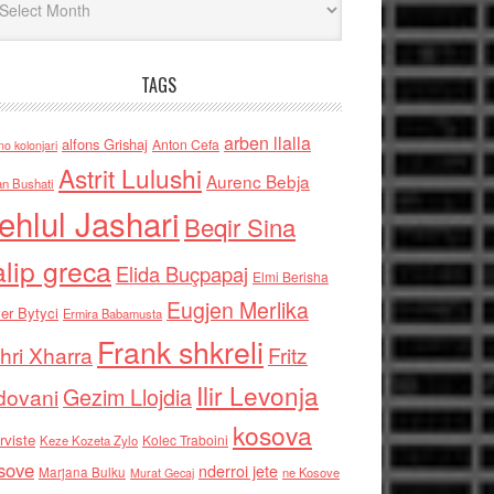
TAGS
arben llalla
alfons Grishaj
Anton Cefa
no kolonjari
Astrit Lulushi
Aurenc Bebja
an Bushati
ehlul Jashari
Beqir Sina
alip greca
Elida Buçpapaj
Elmi Berisha
Eugjen Merlika
er Bytyci
Ermira Babamusta
Frank shkreli
hri Xharra
Fritz
Ilir Levonja
Gezim Llojdia
dovani
kosova
rviste
Kolec Traboini
Keze Kozeta Zylo
sove
nderroi jete
Marjana Bulku
ne Kosove
Murat Gecaj