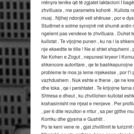
mënyra tenike që të zgjatet laktacioni I bagë
zhvilluara , me parametra kohorë . Kullota 
muaj . Njihej ndonjë veti shëruse , por e dy
Studimet e sotme synojnë më shumë anën m
ngelemi pas vendeve te zhvilluara . Duhet t
kullotat . Te vijojme punen , ku na i la shken
nje eksedite te tille ! Ne si shtet shquhemi , 
Ne Kohen e Zogut , nepunesi kryeor I Komunes
shkencore autoritare , qe te bashkepunojne 
probleme te mos ja leme mjekesise , por t’
vazhdushem . Nuk eshte e thene , qe ne krejt 
dhe toka , qe i pershtatet . Te krijojme farna
Shtresa e dheut , ku zhvillohen kullotat es
krahasimisht me rrjeat e rrenjeve . Per profil
, per 6 dite rezulton e rritur , sa per gjith
Korriku dhe gjysma e Gushtit .
Po te keni vene re , gjat zhvillimit te turizmit