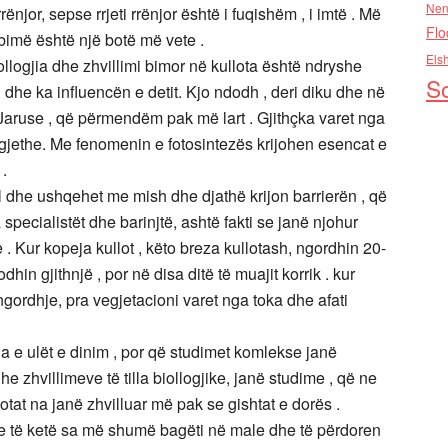
Nen
njor, sepse rrjeti rrënjor është i fuqishëm , i imtë . Më
Flo
bimë është një botë më vete .
Els
llogjia dhe zhvillimi bimor në kullota është ndryshe
So
 , dhe ka influencën e detit. Kjo ndodh , deri diku dhe në
 i Jaruse , që përmendëm pak më lart . Gjithçka varet nga
ë gjethe. Me fenomenin e fotosintezës krijohen esencat e
 .
l dhe ushqehet me mish dhe djathë krijon barrierën , që
specialistët dhe barinjtë, ashtë fakti se janë njohur
 . Kur kopeja kullot , këto breza kullotash, ngordhin 20-
in gjithnjë , por në disa ditë të muajit korrik . kur
gordhje, pra vegjetacioni varet nga toka dhe afati
a e ulët e dinim , por që studimet komlekse janë
he zhvillimeve të tilla biollogjike, janë studime , që ne
lotat na janë zhvilluar më pak se gishtat e dorës .
shte të ketë sa më shumë bagëti në male dhe të përdoren