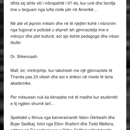
idhta siç ishte viti i mbrapshtë i 97-ës, kur unë dhe familja
ime u larguam nga lufta civile për në Amerikë…
Në atë vit jepnim mësim dhe në të njejtën kohë i mbronim
nga fugonat e policisë u shpreh ish gjimnazistja ime e
mënçur dhe plot kulturë, sot ajo është pedagoge dhe mban
titullin
Dr. Shkencash.
Mall, lot, mirënjohje, kur takohesh me një gjimnaziste të
Tiranës pas 23 vitesh dhe sot e shikon në nivele të larta
akademike.
Per mësuesin nuk ka kënaqësi më të madhe kur studentët
e tij ngjiten shumë lart…
Spektakli u filmua nga kameramanët Valon Gërbeshi dhe
Bujar Sadikaj, fotot nga Elton Xhaferri dhe Todd Watkins,