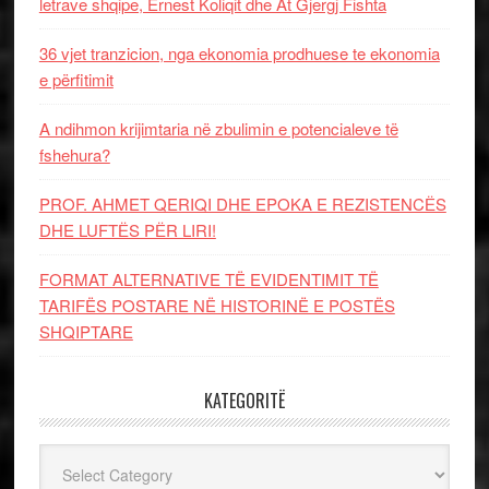
letrave shqipe, Ernest Koliqit dhe At Gjergj Fishta
36 vjet tranzicion, nga ekonomia prodhuese te ekonomia
e përfitimit
A ndihmon krijimtaria në zbulimin e potencialeve të
fshehura?
PROF. AHMET QERIQI DHE EPOKA E REZISTENCЁS
DHE LUFTЁS PЁR LIRI!
FORMAT ALTERNATIVE TË EVIDENTIMIT TË
TARIFËS POSTARE NË HISTORINË E POSTËS
SHQIPTARE
KATEGORITË
Kategoritë