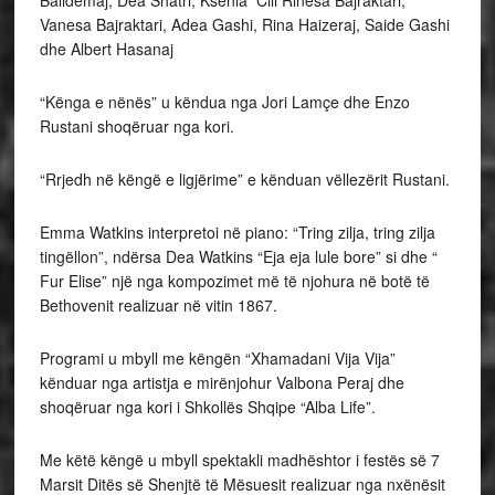
Balidemaj, Dea Shatri, Ksenia Cili Rinesa Bajraktari,
Vanesa Bajraktari, Adea Gashi, Rina Haizeraj, Saide Gashi
dhe Albert Hasanaj
“Kënga e nënës” u këndua nga Jori Lamçe dhe Enzo
Rustani shoqëruar nga kori.
“Rrjedh në këngë e ligjërime” e kënduan vëllezërit Rustani.
Emma Watkins interpretoi në piano: “Tring zilja, tring zilja
tingëllon”, ndërsa Dea Watkins “Eja eja lule bore” si dhe “
Fur Elise” një nga kompozimet më të njohura në botë të
Bethovenit realizuar në vitin 1867.
Programi u mbyll me këngën “Xhamadani Vija Vija”
kënduar nga artistja e mirënjohur Valbona Peraj dhe
shoqëruar nga kori i Shkollës Shqipe “Alba Life”.
Me këtë këngë u mbyll spektakli madhështor i festës së 7
Marsit Ditës së Shenjtë të Mësuesit realizuar nga nxënësit