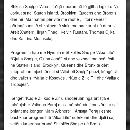
Shkolla Shqipe “Alba Life”që operon në të gjitha lagjet e Nju
Jorkut si në Staten Island, Brooklyn, Queens dhe Bronx si
dhe në Manhattan për vite me radhë , i ftoi nxënësit
përfaqësues të shkollave të vinin me pankartat në duar si:
Arelt Xhaferri, Ilirjan Thaqi, Kelvin Rustani, Thomas Gjika
dhe Kaltrina Mushkolaj.
Programi u hap me Hymnin e Shkollës Shqipe “Alba Life”
“Gjuha Shqipe, Gjuha Jonë” si dhe vazhdoi me nxënësit
në Staten Island, Brooklyn, Queens dhe Bronx të cilët
intepretuan mjeshtërisht si “Alfabeti Shqip” poezi, këngë si
dhe vallet si “Vallja e Kosovës”, “Kuq e Zi je Ti” dhe “Vallja e
Tropojës”.
Këngët “Kuq e Zi, kuq e Zi” u shoqëruan nga artistja e
mirënjohur Valbona Peraj e cila përshëndeti me zërin e saj
brilant me këngën “Jam Arbnore”. Artistja Peraj i është
bashkuar programit të “Alba Life” ndërkohë dhe djali i saj i
vetëm ka ardhur pranë Shkollës Shqipe në Bronx.