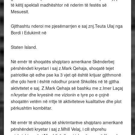
të këtij spektali madhështor në nderim të festës së
Mesuesit.
Gjithashtu nderoi me pjesëmarrjen e saj znj.Teuta Ulaj nga
Bordi i Edukimit në
Staten Island.
Në emër të shoqatës shqiptaro amerikane Skënderbej
përshëndeti kryetari i saj z.Mark Qehaja, shoqatë tejet
patriotike që edhe pse ka 3 vjet që është krijuar gjithmonë
dhe çdo herë i është ndodhur pranë Shkollës në të gjitha
aktivitetet e saj. Z.Mark Qehaja së bashku me z.Imer Laçaj
n/kryetar dhe kryesinë me vizionin e tyre po e çojnë
shoqatën vetëm në rritje të aktiviteteve kualitative dhe plot
përkushtim kombëtar.
Në emër të shoqatës së shkrimtarëve shqiptaro amerikanë
përshëndeti kryetar i saj z.Mhill Velaj, i cili shprehu