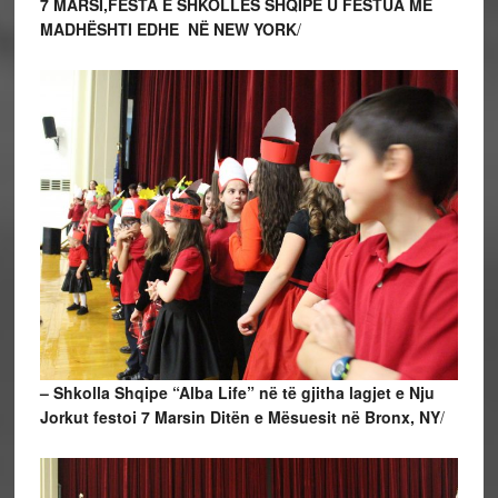
7 MARSI,FESTA E SHKOLLËS SHQIPE U FESTUA ME
MADHËSHTI EDHE NË NEW YORK
/
– Shkolla Shqipe “Alba Life” në të gjitha lagjet e Nju
Jorkut festoi 7 Marsin Ditën e Mësuesit në Bronx, NY
/