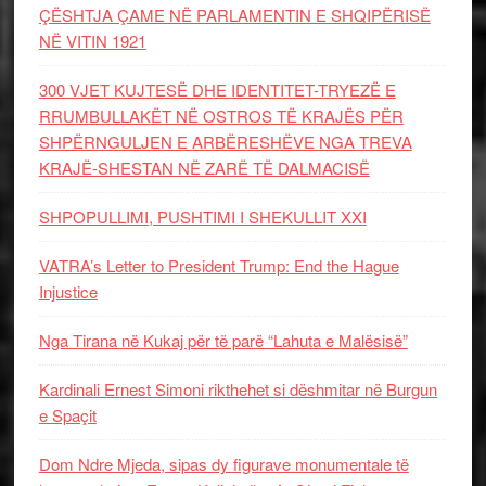
ÇËSHTJA ÇAME NË PARLAMENTIN E SHQIPËRISË
NË VITIN 1921
300 VJET KUJTESË DHE IDENTITET-TRYEZË E
RRUMBULLAKËT NË OSTROS TË KRAJËS PËR
SHPËRNGULJEN E ARBËRESHËVE NGA TREVA
KRAJË-SHESTAN NË ZARË TË DALMACISË
SHPOPULLIMI, PUSHTIMI I SHEKULLIT XXI
VATRA’s Letter to President Trump: End the Hague
Injustice
Nga Tirana në Kukaj për të parë “Lahuta e Malësisë”
Kardinali Ernest Simoni rikthehet si dëshmitar në Burgun
e Spaçit
Dom Ndre Mjeda, sipas dy figurave monumentale të