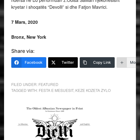
ndërsa në DJ performuan z.Odisa Salillari njëkohësisht
kryetar i shoqatës “Devolli” si dhe Fatjon Mavrici.
7 Mars, 2020
Bronx, New York
Share via:
Facebook
Twitter
Copy Link
More
FILED UNDER:
FEATURED
TAGGED WITH:
FESTA E MESUESIT
,
KEZE KOZETA ZYLO