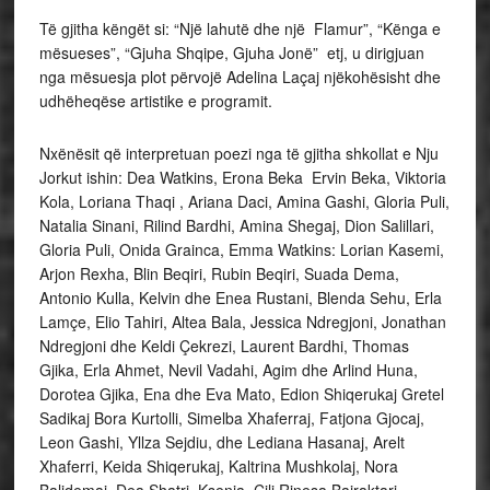
Të gjitha këngët si: “Një lahutë dhe një Flamur”, “Kënga e
mësueses”, “Gjuha Shqipe, Gjuha Jonë” etj, u dirigjuan
nga mësuesja plot përvojë Adelina Laçaj njëkohësisht dhe
udhëheqëse artistike e programit.
Nxënësit që interpretuan poezi nga të gjitha shkollat e Nju
Jorkut ishin: Dea Watkins, Erona Beka Ervin Beka, Viktoria
Kola, Loriana Thaqi , Ariana Daci, Amina Gashi, Gloria Puli,
Natalia Sinani, Rilind Bardhi, Amina Shegaj, Dion Salillari,
Gloria Puli, Onida Grainca, Emma Watkins: Lorian Kasemi,
Arjon Rexha, Blin Beqiri, Rubin Beqiri, Suada Dema,
Antonio Kulla, Kelvin dhe Enea Rustani, Blenda Sehu, Erla
Lamçe, Elio Tahiri, Altea Bala, Jessica Ndregjoni, Jonathan
Ndregjoni dhe Keldi Çekrezi, Laurent Bardhi, Thomas
Gjika, Erla Ahmet, Nevil Vadahi, Agim dhe Arlind Huna,
Dorotea Gjika, Ena dhe Eva Mato, Edion Shiqerukaj Gretel
Sadikaj Bora Kurtolli, Simelba Xhaferraj, Fatjona Gjocaj,
Leon Gashi, Yllza Sejdiu, dhe Lediana Hasanaj, Arelt
Xhaferri, Keida Shiqerukaj, Kaltrina Mushkolaj, Nora