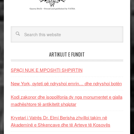
ARTIKUJT E FUNDIT
SPAÇI NUK E MPOSHTI SHPIRTIN
New York, qyteti që ndryshoi emrin… dhe ndryshoi botën
Kodi zakonor dhe isopolifonia dy nga monumentet e gjalla
madhështore të antikitetit shqiptar
Kryetari i Vatrës Dr. Elmi Berisha zhvilloi takim në
Akademinë e Shkencave dhe të Arteve të Kosovës