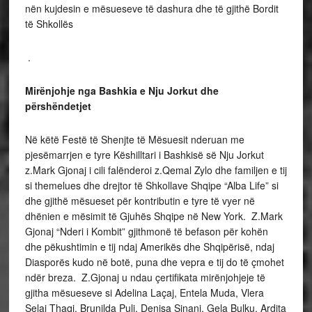
nën kujdesin e mësueseve të dashura dhe të gjithë Bordit
të Shkollës
.
Mirënjohje nga Bashkia e Nju Jorkut dhe
përshëndetjet
Në këtë Festë të Shenjte të Mësuesit nderuan me
pjesëmarrjen e tyre Këshilltari i Bashkisë së Nju Jorkut
z.Mark Gjonaj i cili falënderoi z.Qemal Zylo dhe familjen e tij
si themelues dhe drejtor të Shkollave Shqipe “Alba Life” si
dhe gjithë mësueset për kontributin e tyre të vyer në
dhënien e mësimit të Gjuhës Shqipe në New York. Z.Mark
Gjonaj “Nderi i Kombit” gjithmonë të befason për kohën
dhe pëkushtimin e tij ndaj Amerikës dhe Shqipërisë, ndaj
Diasporës kudo në botë, puna dhe vepra e tij do të çmohet
ndër breza. Z.Gjonaj u ndau çertifikata mirënjohjeje të
gjitha mësueseve si Adelina Laçaj, Entela Muda, Vlera
Selaj Thaqi, Brunilda Puli, Denisa Sinani, Gela Bulku, Ardita