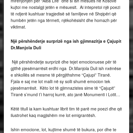
mirënjohjen për “Alba Life” dhe si ish mësues në Kosovë
kujtoi me nostalgji jetën e mësuesit. Ai intepretoi një poezi
të ndjerë kushtuar tragjedisë së familjeve në Shqipëri që
humbën jetën nga tërmeti, njëkohësisht dhe homazh për
viktimat.
Një përshëndetje surprizë nga ish gjimnazitja e Çajupit
Dr.Manjola Duli
Një përshëndetje surprizë dhe tejet emocionuese për të
gjithë pjesëmarrësit erdhi nga Dr.Manjola Duli ish nxënëse
e shkollës së mesme të përgjithshme “Çajupi” Tiranë.
Fjala e saj me lot malli në sy solli shumë emocion tek
pjesëmarrësit. Këto lot të gjimnazistes sime të “Çajupit”
Tiranë s’mund t’i harroj kurrë, ato janë Monumenti i Lotit…
Këtë titull ia kam kushtuar librit tim të parë me poezi dhe që
ilustrohet kaq magjishëm me lot emigrantësh.
Ishin emocione, lot, kujtime shumë të bukura, por dhe te