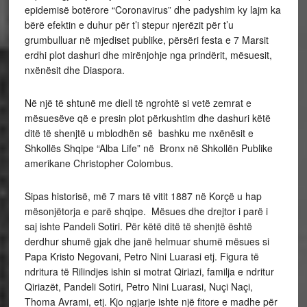
epidemisë botërore “Coronavirus” dhe padyshim ky lajm ka
bërë efektin e duhur për t’i stepur njerëzit për t’u
grumbulluar në mjediset publike, përsëri festa e 7 Marsit
erdhi plot dashuri dhe mirënjohje nga prindërit, mësuesit,
nxënësit dhe Diaspora.
Në një të shtunë me diell të ngrohtë si vetë zemrat e
mësuesëve që e presin plot përkushtim dhe dashuri këtë
ditë të shenjtë u mblodhën së bashku me nxënësit e
Shkollës Shqipe “Alba Life” në Bronx në Shkollën Publike
amerikane Christopher Colombus.
Sipas historisë, më 7 mars të vitit 1887 në Korçë u hap
mësonjëtorja e parë shqipe. Mësues dhe drejtor i parë i
saj ishte Pandeli Sotiri. Për këtë ditë të shenjtë është
derdhur shumë gjak dhe janë helmuar shumë mësues si
Papa Kristo Negovani, Petro Nini Luarasi etj. Figura të
ndritura të Rilindjes ishin si motrat Qiriazi, familja e ndritur
Qiriazët, Pandeli Sotiri, Petro Nini Luarasi, Nuçi Naçi,
Thoma Avrami, etj. Kjo ngjarje ishte një fitore e madhe për