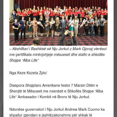
– Këshilltari i Bashkisë së Nju Jorkut z.Mark Gjonaj vlerësoi
me çertifikata mirënjohjeje mësueset dhe stafin e shkollës
Shqipe “Alba Life”
Nga Keze Kozeta Zylo/
Diaspora Shqiptaro Amerikane festoi 7 Marsin Ditën e
Shenjtë të Mësuseit me nxenësit e Shkollës Shqipe “Alba
Life” Ambasador i Kombit në Bronx të Nju Jorkut.
Ndonëse guvernatori i Nju Jorkut Andrew Mark Cuomo ka
shpallur gjendjen e jashtëzakonshme për shkak të