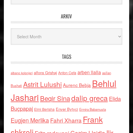
ARKIV
Arkiv
TAGS
arben llalla
alfons Grishaj
Anton Cefa
asllan
albano kolonjari
Behlul
Astrit Lulushi
Aurenc Bebja
Bushati
Jashari
dalip greca
Beqir Sina
Elida
Buçpapaj
Enver Bytyci
Elmi Berisha
Ermira Babamusta
Frank
Eugjen Merlika
Fahri Xharra
shkreli
Ilir
Gezim Llojdia
Fritz radovani