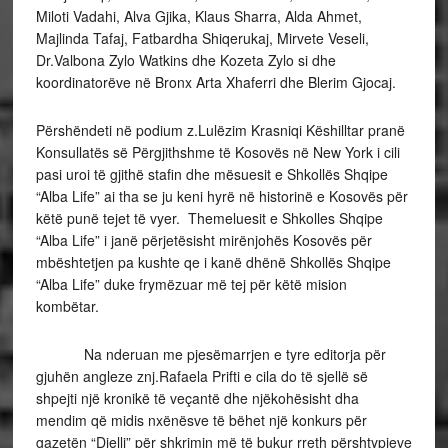
Miloti Vadahi, Alva Gjika, Klaus Sharra, Alda Ahmet,
Majlinda Tafaj, Fatbardha Shiqerukaj, Mirvete Veseli,
Dr.Valbona Zylo Watkins dhe Kozeta Zylo si dhe
koordinatorëve në Bronx Arta Xhaferri dhe Blerim Gjocaj.
Përshëndeti në podium z.Lulëzim Krasniqi Këshilltar pranë
Konsullatës së Përgjithshme të Kosovës në New York i cili
pasi uroi të gjithë stafin dhe mësuesit e Shkollës Shqipe
“Alba Life” ai tha se ju keni hyrë në historinë e Kosovës për
këtë punë tejet të vyer. Themeluesit e Shkolles Shqipe
“Alba Life” i janë përjetësisht mirënjohës Kosovës për
mbështetjen pa kushte qe i kanë dhënë Shkollës Shqipe
“Alba Life” duke frymëzuar më tej për këtë mision
kombëtar.
Na nderuan me pjesëmarrjen e tyre editorja për
gjuhën angleze znj.Rafaela Prifti e cila do të sjellë së
shpejti një kronikë të veçantë dhe njëkohësisht dha
mendim që midis nxënësve të bëhet një konkurs për
gazetën “Dielli” për shkrimin më të bukur rreth përshtypjeve