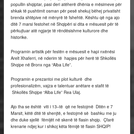
popullin shqiptar, pasi deri atëherë dhënia e mësimeve për
shkak të pushtimit osman për pesë shekuj bëhej privatisht
brenda shtëpive në mënyrë të fshehtë. Kështu që nga ajo
ditë 7 marsi festohet në Shqipëri si dita e mësuesit për të
përkujtuar atë ngjarje të rëndësishme kulturore dhe
historike.
Programin artistik për festën e mësuesit e hapi nxënësi
Arelt Xhaferri, në nderim të hapjes për herë të Shkollës
Shqipe në Bronx nga “Alba Life”.
Programin e prezantoi me plot kulturë dhe
profesionalizëm, vajza e talentuar anëtare e stafit të
Shkollës Shqipe “Alba Life” Rea Ulaj.
Ajo tha se është viti i 13–të që ne festojmë Ditën e 7
Marsit, këtë ditë të shenjtë, e festojmë së bashku me ju
dhe duke sjellë fëmijët në skenë të flasin shqip. Çfarë
krenarie ndjej kur i shikoj këta fëmijë të flasin SHQIP!