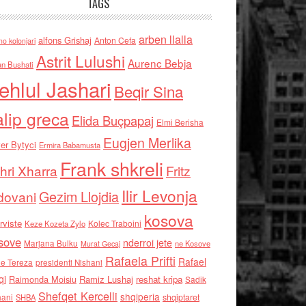
TAGS
arben llalla
alfons Grishaj
Anton Cefa
no kolonjari
Astrit Lulushi
Aurenc Bebja
an Bushati
ehlul Jashari
Beqir Sina
alip greca
Elida Buçpapaj
Elmi Berisha
Eugjen Merlika
er Bytyci
Ermira Babamusta
Frank shkreli
hri Xharra
Fritz
Ilir Levonja
Gezim Llojdia
dovani
kosova
rviste
Kolec Traboini
Keze Kozeta Zylo
sove
nderroi jete
Marjana Bulku
ne Kosove
Murat Gecaj
Rafaela Prifti
Rafael
e Tereza
presidenti Nishani
qi
Raimonda Moisiu
Ramiz Lushaj
reshat kripa
Sadik
Shefqet Kercelli
shqiperia
hani
shqiptaret
SHBA