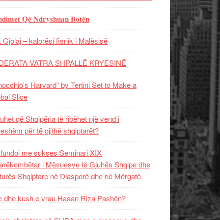
𝐝𝐢𝐦𝐞𝐭 𝐐𝐞̈ 𝐍𝐝𝐫𝐲𝐬𝐡𝐮𝐚𝐧 𝐁𝐨𝐭𝐞̈𝐧
 Gjolaj – kalorësi fisnik i Malësisë
DERATA VATRA SHPALLË KRYESINË
nocchio’s Harvard” by Tertini Set to Make a
bal Slice
uhet që Shqipëria të ribëhet një vend i
ueshëm për të gjithë shqiptarët?
fundoi me sukses Seminari XIX
rëkombëtar i Mësuesve të Gjuhës Shqipe dhe
turës Shqiptare në Diasporë dhe në Mërgatë
 dhe kush e vrau Hasan Riza Pashën?