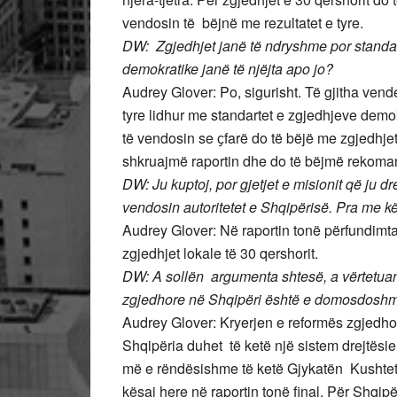
vendosin të bëjnë me rezultatet e tyre.
DW: Zgjedhjet janë të ndryshme por standa
demokratike janë të njëjta apo jo?
Audrey Glover: Po, sigurisht. Të gjitha ve
tyre lidhur me standartet e zgjedhjeve demok
të vendosin se ҫfarë do të bëjë me zgjedhje
shkruajmë raportin dhe do të bëjmë rekom
DW: Ju kuptoj, por gjetjet e misionit që ju d
vendosin autoritetet e Shqipërisë. Pra me kë
Audrey Glover: Në raportin tonë përfundimt
zgjedhjet lokale të 30 qershorit.
DW: A sollën argumenta shtesë, a vërtetuan z
zgjedhore në Shqipëri është e domosdoshm
Audrey Glover: Kryerjen e reformës zgjedho
Shqipëria duhet të ketë një sistem drejtësie
më e rëndësishme të ketë Gjykatën Kushtet
kësaj here në raportin tonë final. Për Shqip