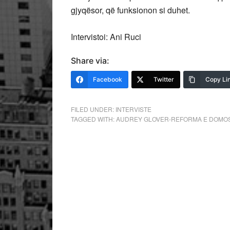
gjyqësor, që funksionon si duhet.
Intervistoi: Ani Ruci
Share via:
Facebook
Twitter
Copy Li
FILED UNDER:
INTERVISTE
TAGGED WITH:
AUDREY GLOVER-REFORMA E DOM