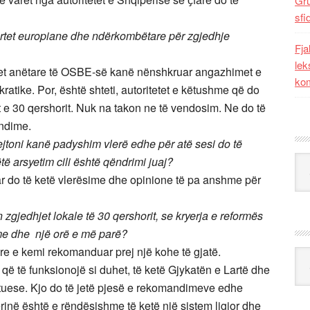
Gr
sfi
rtet europiane dhe ndërkombëtare për zgjedhje
Fja
lek
ndet anëtare të OSBE-së kanë nënshkruar angazhimet e
kom
ratike. Por, është shteti, autoritetet e këtushme që do
t e 30 qershorit. Nuk na takon ne të vendosim. Ne do të
andime.
rejtoni kanë padyshim vlerë edhe për atë sesi do të
Kat
të arsyetim cili është qëndrimi juaj?
ar do të ketë vlerësime dhe opinione të pa anshme për
gjedhjet lokale të 30 qershorit, se kryerja e reformës
e dhe një orë e më parë?
re e kemi rekomanduar prej një kohe të gjatë.
Ark
 që të funksionojë si duhet, të ketë Gjykatën e Lartë dhe
uese. Kjo do të jetë pjesë e rekomandimeve edhe
ërinë është e rëndësishme të ketë një sistem ligjor dhe