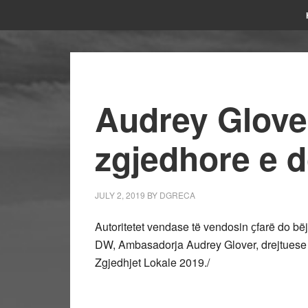
Audrey Glove
zgjedhore e
JULY 2, 2019
BY
DGRECA
Autoritetet vendase të vendosin ҫfarë do bëj
DW, Ambasadorja Audrey Glover, drejtuese
Zgjedhjet Lokale 2019./