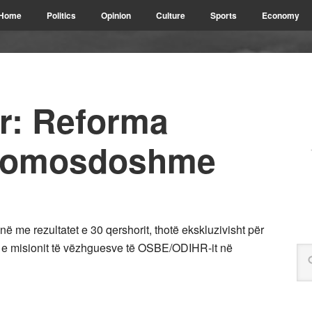
Home
Politics
Opinion
Culture
Sports
Economy
r: Reforma
 domosdoshme
në me rezultatet e 30 qershorit, thotë ekskluzivisht për
 e misionit të vëzhguesve të OSBE/ODIHR-it në