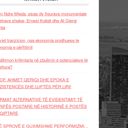
 Ndre Mjeda, sipas dy figurave monumentale
letrave shqipe, Ernest Koliqit dhe At Gjergj
hta
vjet tranzicion, nga ekonomia prodhuese te
nomia e përfitimit
dihmon krijimtaria në zbulimin e potencialeve të
ehura?
OF. AHMET QERIQI DHE EPOKA E
ZISTENCЁS DHE LUFTЁS PЁR LIRI!
RMAT ALTERNATIVE TË EVIDENTIMIT TË
RIFËS POSTARE NË HISTORINË E POSTËS
QIPTARE
Ë SPROVË E GUXIMSHME PERFORMIZMI…