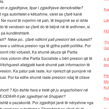
ës.
in e zgjedhjeve, tipar i zgjedhjeve demokratike?
𝐕𝐞
 nga autoritetet e këtushme, varet se ҫfarë kanë
. Ne mund të nxjerrim në pah, të tregojmë se si ishte
Lek
 do të vendosin se ҫfarë do të bëjnë në të ardhmen, si
FE
e pa kundërshtarë.
it? Nëse po.. ҫfarë ndikimi pati presioni tek votuesit?
“Pi
e u ushtrua presion nga të gjitha palët politike. Por
Glo
esionit mbi votuesit, Ka shumë akuza që Partia
mos votonin dhe Partia Socialiste u bëri presion që të
A d
 Vëzhguesit afatgjatë kanë shumë pak informacion të
jet
resion. Ka patur pak raste, kur njerezit që punojnë në
Për
uar. Por ka edhe shumë raste presioni ndaj të cilave
Mba
Kul
horit ? Kjo ështe hera e tretë që ju angazhoheni në
/ODIHR-it për zgjedhjet në Shqipëri?
Pse
është e pazakontë. Por zgjedhjet janë të ndryshme nga
të varet nga autoritetet e Shqipërisë se ҫfarë do të