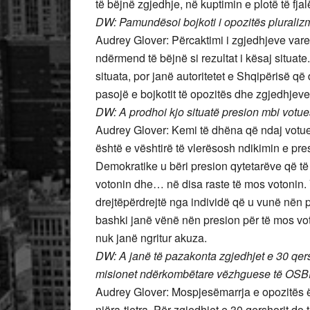
të bëjnë zgjedhje, në kuptimin e plotë të fjal
DW: Pamundësoi bojkoti i opozitës pluralizm
Audrey Glover: Përcaktimi i zgjedhjeve varet
ndërmend të bëjnë si rezultat i kësaj situate
situata, por janë autoritetet e Shqipërisë që
pasojë e bojkotit të opozitës dhe zgjedhjev
DW: A prodhoi kjo situatë presion mbi votues
Audrey Glover: Kemi të dhëna që ndaj votuesv
është e vështirë të vlerësosh ndikimin e pr
Demokratike u bëri presion qytetarëve që të 
votonin dhe… në disa raste të mos votonin.
drejtëpërdrejtë nga individë që u vunë nën p
bashki janë vënë nën presion për të mos vot
nuk janë ngritur akuza.
DW: A janë të pazakonta zgjedhjet e 30 qers
misionet ndërkombëtare vëzhguese të OSBE
Audrey Glover: Mospjesëmarrja e opozitës 
njëra-tjetra. Për zgjedhjet e 30 qershorit do 