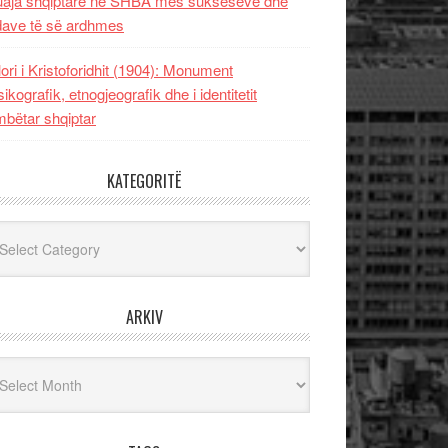
uaja shqiptare në SHBA mes sukseseve dhe
dave të së ardhmes
lori i Kristoforidhit (1904): Monument
sikografik, etnogjeografik dhe i identitetit
bëtar shqiptar
KATEGORITË
egoritë
ARKIV
iv