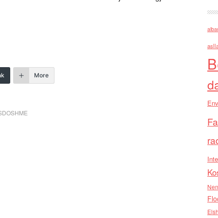
alba
asll
B
nk
More
d
Env
OSDOSHME
Fa
ra
Inte
Ko
Nen
Flo
Els