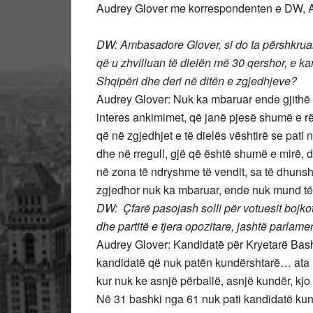
Audrey Glover me korrespondenten e DW, 
DW:
Ambasadore Glover, si do ta përshkruani
që u zhvilluan të dielën më 30 qershor, e kam
Shqipëri dhe deri në ditën e zgjedhjeve?
Audrey Glover: Nuk ka mbaruar ende gjithë 
interes ankimimet, që janë pjesë shumë e 
që në zgjedhjet e të dielës vështirë se pati
dhe në rregull, gjë që është shumë e mirë,
në zona të ndryshme të vendit, sa të dhuns
zgjedhor nuk ka mbaruar, ende nuk mund të 
DW: Çfarë pasojash solli për votuesit bojkot
dhe partitë e tjera opozitare, jashtë parlamen
Audrey Glover: Kandidatë për Kryetarë Bash
kandidatë që nuk patën kundërshtarë… ata më
kur nuk ke asnjë përballë, asnjë kundër, kj
Në 31 bashki nga 61 nuk pati kandidatë kun