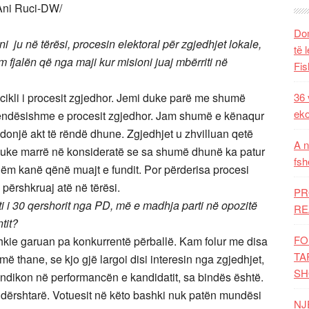
Ani Ruci-DW/
Dom
 ju në tërësi, procesin elektoral për zgjedhjet lokale,
të 
 fjalën që nga maji kur misioni juaj mbërriti në
Fis
cikli i procesit zgjedhor. Jemi duke parë me shumë
36 
eko
rëndësishme e procesit zgjedhor. Jam shumë e kënaqur
 ndonjë akt të rëndë dhune. Zgjedhjet u zhvilluan qetë
A n
 duke marrë në konsideratë se sa shumë dhunë ka patur
fsh
hëm kanë qënë muajt e fundit. Por përderisa procesi
përshkruaj atë në tërësi.
PR
i i 30 qershorit nga PD, më e madhja parti në opozitë
RE
tit?
FO
kie garuan pa konkurrentë përballë. Kam folur me disa
TA
 thane, se kjo gjë largoi disi interesin nga zgjedhjet,
SH
o ndikon në performancën e kandidatit, sa bindës është.
dërshtarë. Votuesit në këto bashki nuk patën mundësi
NJ