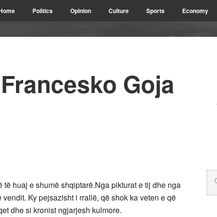
Home
Politics
Opinion
Culture
Sports
Economy
, Francesko Goja
 të huaj e shumë shqiptarë.Nga pikturat e tij dhe nga
endit. Ky pejsazisht i rrallë, që shok ka veten e që
qet dhe si kronist ngjarjesh kulmore.