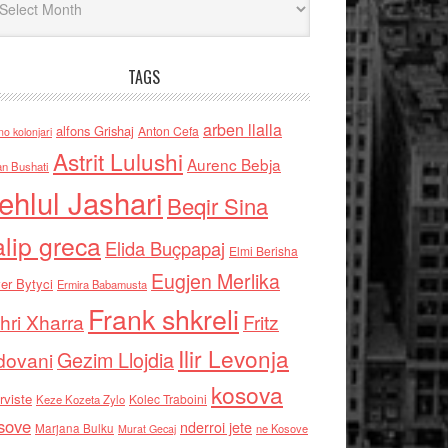
TAGS
arben llalla
alfons Grishaj
Anton Cefa
no kolonjari
Astrit Lulushi
Aurenc Bebja
an Bushati
ehlul Jashari
Beqir Sina
alip greca
Elida Buçpapaj
Elmi Berisha
Eugjen Merlika
er Bytyci
Ermira Babamusta
Frank shkreli
hri Xharra
Fritz
Ilir Levonja
Gezim Llojdia
dovani
kosova
rviste
Kolec Traboini
Keze Kozeta Zylo
sove
nderroi jete
Marjana Bulku
ne Kosove
Murat Gecaj