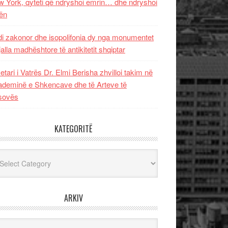
 York, qyteti që ndryshoi emrin… dhe ndryshoi
ën
i zakonor dhe isopolifonia dy nga monumentet
jalla madhështore të antikitetit shqiptar
etari i Vatrës Dr. Elmi Berisha zhvilloi takim në
deminë e Shkencave dhe të Arteve të
sovës
KATEGORITË
egoritë
ARKIV
iv