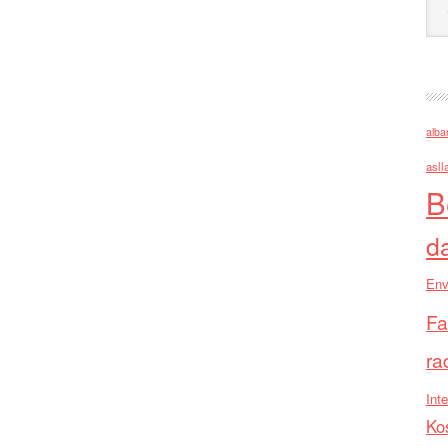
alba
asll
B
d
Env
Fa
ra
Inte
Ko