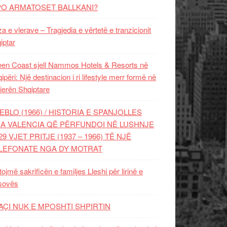
PO ARMATOSET BALLKANI?
za e vlerave – Tragjedia e vërtetë e tranzicionit
iptar
en Coast sjell Nammos Hotels & Resorts në
ipëri: Një destinacion i ri lifestyle merr formë në
ierën Shqiptare
EBLO (1966) / HISTORIA E SPANJOLLES
A VALENCIA QË PËRFUNDOI NË LUSHNJE
29 VJET PRITJE (1937 – 1966) TË NJË
LEFONATE NGA DY MOTRAT
tojmë sakrificën e familjes Lleshi për lirinë e
sovës
AÇI NUK E MPOSHTI SHPIRTIN