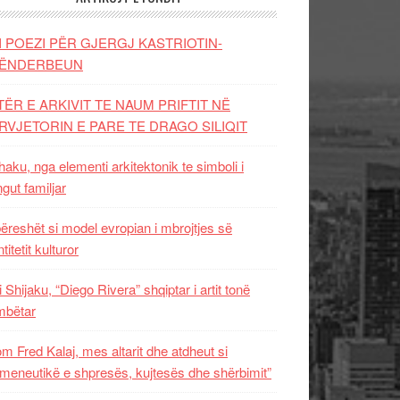
I POEZI PËR GJERGJ KASTRIOTIN-
ËNDERBEUN
TËR E ARKIVIT TE NAUM PRIFTIT NË
RVJETORIN E PARE TE DRAGO SILIQIT
aku, nga elementi arkitektonik te simboli i
ngut familjar
ëreshët si model evropian i mbrojtjes së
titetit kulturor
i Shijaku, “Diego Rivera” shqiptar i artit tonë
mbëtar
m Fred Kalaj, mes altarit dhe atdheut si
meneutikë e shpresës, kujtesës dhe shërbimit”