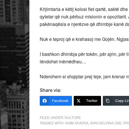
Krijimtaria e këtij kolosi flet qartë, saktë 
qytetar që nuk përbuz misionin e opozitarit. 
pakënaqësia e njerëzve që dhimbje kanë d
Nuk e teproj që e krahasoj me Gojën. Ngjas
I bashkon dhimbja për tokën, për ajrin, për 
lëndohet mëmëdheu…
Nderohem si shqiptar prej teje, jam krenar me
Share via:
Facebook
Twitter
Copy Li
FILED UNDER:
KULTURE
TAGGED WITH:
AGIM XHAFKA
,
AVNI DELVINA OSE
,
FR