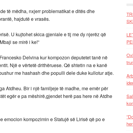
de të mëdha, nxjerr problematikat e ditës dhe
TR
jorantë, hajdutë e vrasës.
SK
së. U kujtohet skica gjeniale e tij me dy njerëz që
LE
baji se mirë i ke!”
PE
Oxh
t Francesko Delvina kur kompozon deputetet tanë në
tru
entit. Një e vërtetë drithëruese. Që shtetin na e kanë
bushur me hashash dhe populli dele duke kullotur atje.
Arb
iden
nga Atdheu. Bir i një familjeje të madhe, me emër për
istët egër e pa mëshirë,gjendet herë pas here në Atdhe
Sal
ko
“Do
r me emocion kompozimin e Statujë së Lirisë që po e
her