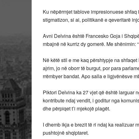
Ku nëpërmjet tablove impresionuese shfaq i
stigmatizon, si ai, politikanë e qeveritarë in
Avni Delvina është Francesko Goja i Shqipëri
mbajnë në kurriz dy gomerë. Me shënimin: “M
Në këtë stil e me kaq përshtypje na shfaqe
ajrim, jo në oborr të burgut, por para parlam
rrëmbyer bandat. Apo salla e ligjvënësve m
Piktori Delvina ka 27 vjet që është larguar 
kontribute ndaj vendit, i goditur nga komun
dhe përpiqet t’i mjekojë plagët.
I dhemb ikja e brezit të ri ndaj ka realizua
pushtojnë shqiptaret.