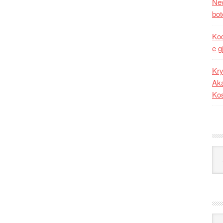
New
bot
Kod
e g
Kry
Aka
Ko
Kat
Ark