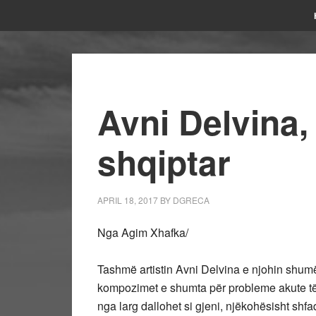
Avni Delvina
shqiptar
APRIL 18, 2017
BY
DGRECA
Nga Agim Xhafka/
Tashmë artistin Avni Delvina e njohin shumë
kompozimet e shumta për probleme akute të v
nga larg dallohet si gjeni, njëkohësisht shfa