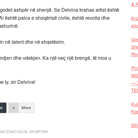
A 
dhe godet ashpër në shenjë. Se Delvina krahas artist është
Ai është palca e shoqërisë civile, është revolta dhe
Kri
ashurinë.
shq
Gre
in në talent dhe në shqetësim.
Shq
Riv
lindjen dhe vdekjen. Ka një veç një brengë, të mos u
PU
NG
 ty, sir Delvina!
— 
TE
Kuj
nk
More
Ko
SP
ANCESKO GOJA
,
SHQIPTAR