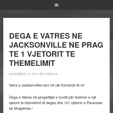
DEGA E VATRES NE
JACKSONVILLE NE PRAG
TE 1 VJETORIT TE
THEMELIMIT
NOVEMBER 13, 2013
BY
DGRECA
Vatra e Jacksonvilles tani në një frymarrje të re/
Dega e Vatres në pergaditjet e fundit për festimin e një
vjetorit te themelimit të deges dhe 101 vjetorin e Pavarsise
së Shqipërise./