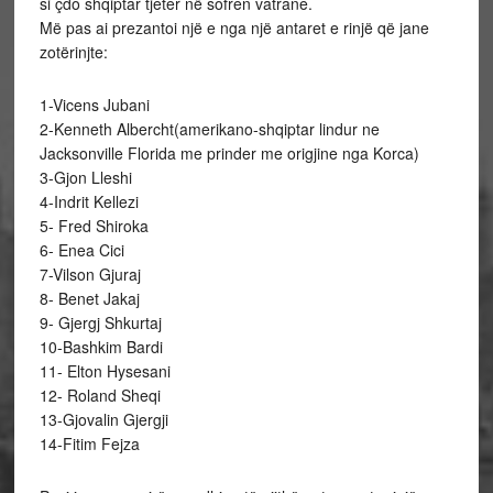
si çdo shqiptar tjeter në sofren vatrane.
Më pas ai prezantoi një e nga një antaret e rinjë që jane
zotërinjte:
1-Vicens Jubani
2-Kenneth Albercht(amerikano-shqiptar lindur ne
Jacksonville Florida me prinder me origjine nga Korca)
3-Gjon Lleshi
4-Indrit Kellezi
5- Fred Shiroka
6- Enea Cici
7-Vilson Gjuraj
8- Benet Jakaj
9- Gjergj Shkurtaj
10-Bashkim Bardi
11- Elton Hysesani
12- Roland Sheqi
13-Gjovalin Gjergji
14-Fitim Fejza