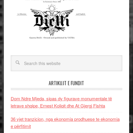
ARTIKUJT E FUNDIT
Dom Ndre Mjeda, sipas dy figurave monumentale të
letrave shqipe, Ernest Koliqit dhe At Gjergj Fishta
36 vjet tranzicion, nga ekonomia prodhuese te ekonomia
e përfitimit