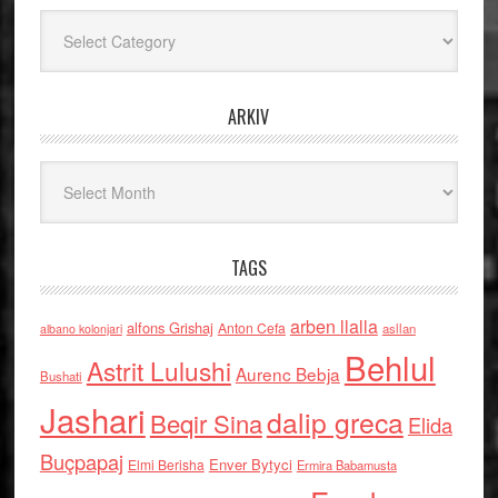
Kategoritë
ARKIV
Arkiv
TAGS
arben llalla
alfons Grishaj
Anton Cefa
asllan
albano kolonjari
Behlul
Astrit Lulushi
Aurenc Bebja
Bushati
Jashari
dalip greca
Beqir Sina
Elida
Buçpapaj
Enver Bytyci
Elmi Berisha
Ermira Babamusta