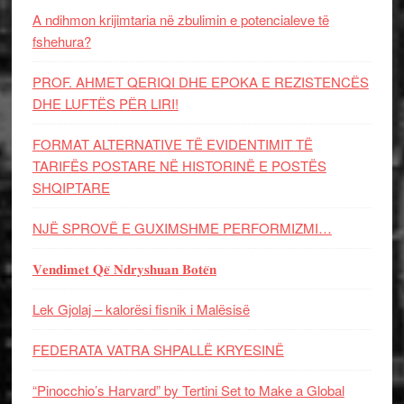
A ndihmon krijimtaria në zbulimin e potencialeve të
fshehura?
PROF. AHMET QERIQI DHE EPOKA E REZISTENCЁS
DHE LUFTЁS PЁR LIRI!
FORMAT ALTERNATIVE TË EVIDENTIMIT TË
TARIFËS POSTARE NË HISTORINË E POSTËS
SHQIPTARE
NJË SPROVË E GUXIMSHME PERFORMIZMI…
𝐕𝐞𝐧𝐝𝐢𝐦𝐞𝐭 𝐐𝐞̈ 𝐍𝐝𝐫𝐲𝐬𝐡𝐮𝐚𝐧 𝐁𝐨𝐭𝐞̈𝐧
Lek Gjolaj – kalorësi fisnik i Malësisë
FEDERATA VATRA SHPALLË KRYESINË
“Pinocchio’s Harvard” by Tertini Set to Make a Global