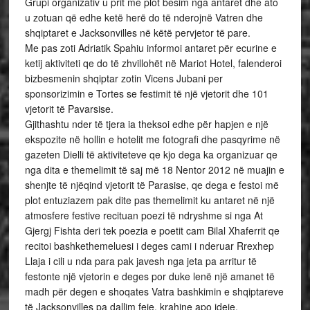
Grupi organizativ u prit me plot besim nga antaret dhe ato
u zotuan që edhe ketë herë do të nderojnë Vatren dhe
shqiptaret e Jacksonvilles në këtë pervjetor të pare.
Me pas zoti Adriatik Spahiu informoi antaret për ecurine e
ketij aktiviteti qe do të zhvillohët në Mariot Hotel, falenderoi
bizbesmenin shqiptar zotin Vicens Jubani per
sponsorizimin e Tortes se festimit të një vjetorit dhe 101
vjetorit të Pavarsise.
Gjithashtu nder të tjera ia theksoi edhe për hapjen e një
ekspozite në hollin e hotelit me fotografi dhe pasqyrime në
gazeten Dielli të aktiviteteve qe kjo dega ka organizuar qe
nga dita e themelimit të saj më 18 Nentor 2012 në muajin e
shenjte të njëqind vjetorit të Parasise, qe dega e festoi më
plot entuziazem pak dite pas themelimit ku antaret në një
atmosfere festive recituan poezi të ndryshme si nga At
Gjergj Fishta deri tek poezia e poetit cam Bilal Xhaferrit qe
recitoi bashkethemeluesi i deges cami i nderuar Rrexhep
Llaja i cili u nda para pak javesh nga jeta pa arritur të
festonte një vjetorin e deges por duke lenë një amanet të
madh për degen e shoqates Vatra bashkimin e shqiptareve
të Jacksonvilles pa dallim feje, krahine apo ideje.