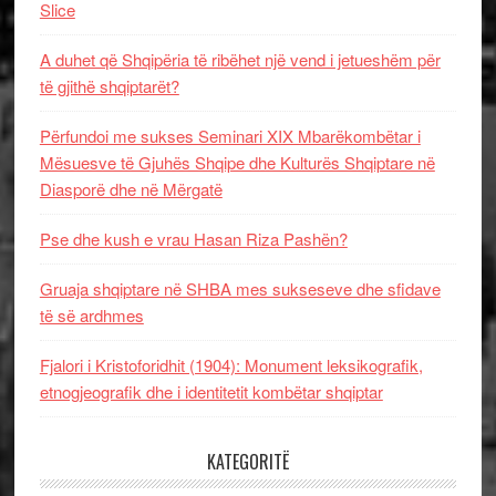
Slice
A duhet që Shqipëria të ribëhet një vend i jetueshëm për
të gjithë shqiptarët?
Përfundoi me sukses Seminari XIX Mbarëkombëtar i
Mësuesve të Gjuhës Shqipe dhe Kulturës Shqiptare në
Diasporë dhe në Mërgatë
Pse dhe kush e vrau Hasan Riza Pashën?
Gruaja shqiptare në SHBA mes sukseseve dhe sfidave
të së ardhmes
Fjalori i Kristoforidhit (1904): Monument leksikografik,
etnogjeografik dhe i identitetit kombëtar shqiptar
KATEGORITË