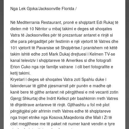
Nga Lek Gjoka/Jacksonville Florida /
Në Mediterrania Restaurant, pronë e shqiptarit Edi Rukaj të
dielen më 10 Nëntor u mbaj takimi e deges së shoqates
Vatra të Jacksonvilles për të prezantuar antaret e rinjë si
dhe para përgaditjet për festimin e një vjetorit të Vatres dhe
101 vjetorit të Pavarsise së Shqipërise.I pranishem në këtë
takim ishtë edhe zoti Mark Dukaj drejtuesi i Kelmen TV-se
kanal televiziv i shqiptareve të Amerikes si dhe fotografi
Erion Cuko nga nje familje vatrane i cili beri fotografite e
ketij takimi.
Kryetari i deges së shoqates Vatra zoti Spahiu duke i
falenderuar të gjithë pjesmarrsit për punën e madhe që
kanë bere të gjithe antaret në përgjithesi e më vecanti zotin
Gjergj Shkurtaj dhe Indrit Kellezi për bashkimin rreth Vatres
të dhjetërave antareve të rinjë. Gjithashtu u fol më plot
përgjëgjësi për afrimin rreth Vatres edhe të shqiptareve
nga trojet etnike nga Kosova,Maqedonia dhe Mali i Zi të
cilet megjithese me të paket në numer kanë vendin e tyre