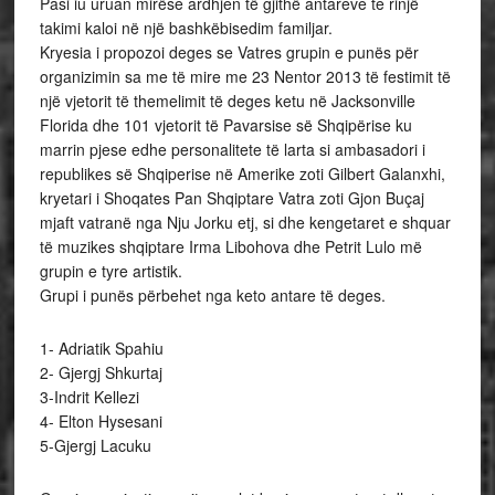
Pasi iu uruan mirëse ardhjen të gjithë antareve te rinjë
takimi kaloi në një bashkëbisedim familjar.
Kryesia i propozoi deges se Vatres grupin e punës për
organizimin sa me të mire me 23 Nentor 2013 të festimit të
një vjetorit të themelimit të deges ketu në Jacksonville
Florida dhe 101 vjetorit të Pavarsise së Shqipërise ku
marrin pjese edhe personalitete të larta si ambasadori i
republikes së Shqiperise në Amerike zoti Gilbert Galanxhi,
kryetari i Shoqates Pan Shqiptare Vatra zoti Gjon Buçaj
mjaft vatranë nga Nju Jorku etj, si dhe kengetaret e shquar
të muzikes shqiptare Irma Libohova dhe Petrit Lulo më
grupin e tyre artistik.
Grupi i punës përbehet nga keto antare të deges.
1- Adriatik Spahiu
2- Gjergj Shkurtaj
3-Indrit Kellezi
4- Elton Hysesani
5-Gjergj Lacuku