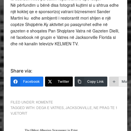
Në përfundim u bënë disa fotografi kujtimi si u shtrua edhe
një koktej qe e sponsorizoj vatrani biznesmeni Sander
Martini ku edhe ambjenti i restorantit mori shijen e një
copëze Shqipërie.Ky aktivitet po pasqyrohet edhe në
gazeten e shoqates Pan Shqiptare Vatra në Gazeten Dielli,
në facebook në grupin e Vatres në Jacksonville Florida si
dhe në kanalin televiziv KELMEN TV.
Share via:
Facebook
Twitter
Copy Link
More
FILED UNDER:
KOMENTE
TAGGED WITH:
DEGA E VATRES
,
JACKSONVILLE
,
NE PRAG TE 1
VJETORIT