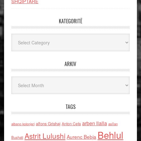
SHQIPTARE
KATEGORITË
Kategoritë
ARKIV
Arkiv
TAGS
arben llalla
alfons Grishaj
Anton Cefa
asllan
albano kolonjari
Behlul
Astrit Lulushi
Aurenc Bebja
Bushati