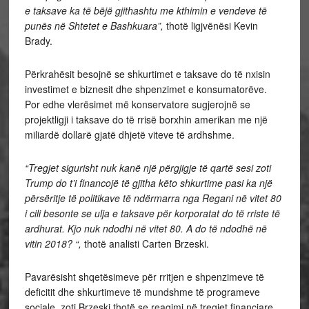
e taksave ka të bëjë gjithashtu me kthimin e vendeve të
punës në Shtetet e Bashkuara”,
thotë ligjvënësi Kevin
Brady.
Përkrahësit besojnë se shkurtimet e taksave do të nxisin
investimet e biznesit dhe shpenzimet e konsumatorëve.
Por edhe vlerësimet më konservatore sugjerojnë se
projektligji i taksave do të rrisë borxhin amerikan me një
miliardë dollarë gjatë dhjetë viteve të ardhshme.
“Tregjet sigurisht nuk kanë një përgjigje të qartë sesi zoti
Trump do t’i financojë të gjitha këto shkurtime pasi ka një
përsëritje të politikave të ndërmarra nga Regani në vitet 80
i cili besonte se ulja e taksave për korporatat do të rriste të
ardhurat. Kjo nuk ndodhi në vitet 80. A do të ndodhë në
vitin 2018? “,
thotë analisti Carten Brzeski.
Pavarësisht shqetësimeve për rritjen e shpenzimeve të
deficitit dhe shkurtimeve të mundshme të programeve
sociale, zoti Brzeski thotë se reagimi në tregjet financiare