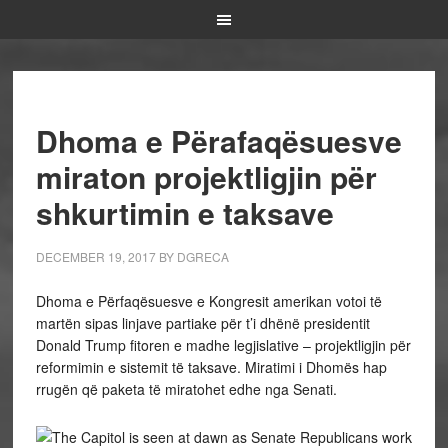
Dhoma e Përafaqësuesve
miraton projektligjin për
shkurtimin e taksave
DECEMBER 19, 2017
BY
DGRECA
Dhoma e Përfaqësuesve e Kongresit amerikan votoi të
martën sipas linjave partiake për t’i dhënë presidentit
Donald Trump fitoren e madhe legjislative – projektligjin për
reformimin e sistemit të taksave. Miratimi i Dhomës hap
rrugën që paketa të miratohet edhe nga Senati.