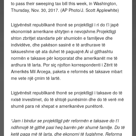
Ligjvënësit republikanë thonë se projektligji i ri do t’i japë
ekonomisë amerikane shtytjen e nevojshme.Projektligji
shton zbritjet standarte për shumicën e familjeve dhe
individëve, dhe pakëson sasinë e të ardhurave të
taksueshme që ata duhet të paguajnë.Ai ul gjithashtu
normën e taksave për korporatat dhe amerikanët me të
ardhura të larta. Por siç njofton korrespondenti i Zërit të
Amerikës Mil Arcega, paketa e reformës së taksave mbart
me vete një çmim të lartë.
Ligjvënësit republikanë thonë se projektligji i taksave do të
nxisë investimet, do të shtojë punësimin dhe do të verë më
shumë para në xhepat e amerikanëve punëtorë.
“Jam i bindur se projektligji për reformën e taksave do t’i
ndihmojë të gjithë pasi heq barrën për shumë familje. Do të
ketë paga më të larta, dhe ekonomi të fuqishme. Reforma