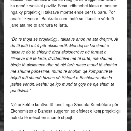
ka qenë kryesisht pozitiv. Sesa ndihmohet klasa e mesme
nga ky projektligj i taksave mbetet ende për t’u parë. Por
analisti kryesor i Bankrate.com thotë se fituesit e vërtetë
janë ata me të ardhura të larta.
“Do të thoja se projektligji i taksave anon në atë drejtim. Ai
do të jetë i mirë për aksionerët. Mendoj se kursimet e
taksave do të shkojnë drejt aksionerëve në format e
fitimeve më të larta, dividentëve më të lartë, më shumë
blerje të aksioneve dhe në një farë mase mund të shohim
më shumë punësime, mund të shohim që kompanitë të
bëjnë më shumë biznes në Shtetet e Bashkuara dhe jo
jashtë vendit, kështu që kjo mund të çojë në një shtim të
punësimit.”
Një anketë e kohëve të fundit nga Shoqata Kombëtare për
Ekonomistët e Biznesit sugjeron se efektet e këtij projektligji
nuk do të mësohen shumë shpejt.