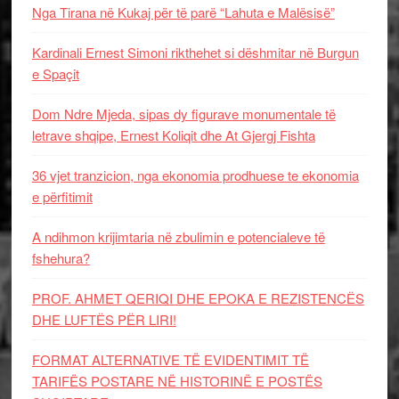
Nga Tirana në Kukaj për të parë “Lahuta e Malësisë”
Kardinali Ernest Simoni rikthehet si dëshmitar në Burgun
e Spaçit
Dom Ndre Mjeda, sipas dy figurave monumentale të
letrave shqipe, Ernest Koliqit dhe At Gjergj Fishta
36 vjet tranzicion, nga ekonomia prodhuese te ekonomia
e përfitimit
A ndihmon krijimtaria në zbulimin e potencialeve të
fshehura?
PROF. AHMET QERIQI DHE EPOKA E REZISTENCЁS
DHE LUFTЁS PЁR LIRI!
FORMAT ALTERNATIVE TË EVIDENTIMIT TË
TARIFËS POSTARE NË HISTORINË E POSTËS