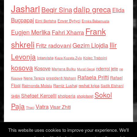
Jashari
dalip greca
Beqir Sina
Elida
Buçpapaj
Enver Bytyci
Elmi Berisha
Ermira Babamusta
Frank
Eugjen Merlika
Fahri Xharra
shkreli
Ilir
Gezim Llojdia
Fritz radovani
Levonja
Interviste
Kolec Traboini
Keze Kozeta Zylo
kosova
Kosove
nderroi jete
Marjana Bulku
ne
Murat Gecaj
Rafaela Prifti
Rafael
Nene Tereza
Kosove
presidenti Nishani
Floqi
Raimonda Moisiu
Ramiz Lushaj
reshat kripa
Sadik Elshani
Sokol
Shefqet Kercelli
shqiperia
shqiptaret
SHBA
Paja
Vatra
Visar Zhiti
Thaci
This website uses cookies to improve your experience. We'll