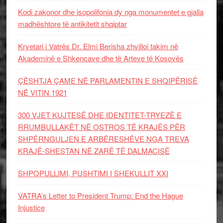
Kodi zakonor dhe isopolifonia dy nga monumentet e gjalla
madhështore të antikitetit shqiptar
Kryetari i Vatrës Dr. Elmi Berisha zhvilloi takim në
Akademinë e Shkencave dhe të Arteve të Kosovës
ÇËSHTJA ÇAME NË PARLAMENTIN E SHQIPËRISË
NË VITIN 1921
300 VJET KUJTESË DHE IDENTITET-TRYEZË E
RRUMBULLAKËT NË OSTROS TË KRAJËS PËR
SHPËRNGULJEN E ARBËRESHËVE NGA TREVA
KRAJË-SHESTAN NË ZARË TË DALMACISË
SHPOPULLIMI, PUSHTIMI I SHEKULLIT XXI
VATRA’s Letter to President Trump: End the Hague
Injustice