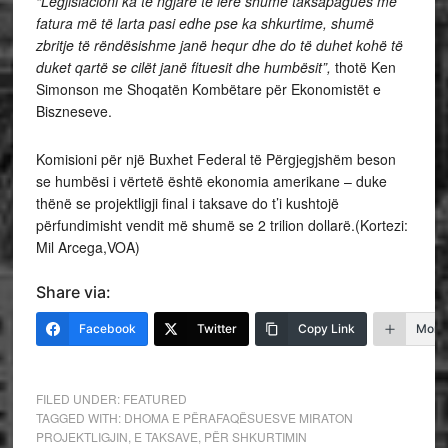
“Legjislacioni ka të ngjarë të lerë shumë taksapagues me
fatura më të larta pasi edhe pse ka shkurtime, shumë
zbritje të rëndësishme janë hequr dhe do të duhet kohë të
duket qartë se cilët janë fituesit dhe humbësit”,
thotë Ken
Simonson me Shoqatën Kombëtare për Ekonomistët e
Biszneseve.
Komisioni për një Buxhet Federal të Përgjegjshëm beson
se humbësi i vërtetë është ekonomia amerikane – duke
thënë se projektligji final i taksave do t’i kushtojë
përfundimisht vendit më shumë se 2 trilion dollarë.(Kortezi:
Mil Arcega,VOA)
Share via:
Facebook
Twitter
Copy Link
More
FILED UNDER:
FEATURED
TAGGED WITH:
DHOMA E PËRAFAQËSUESVE MIRATON
PROJEKTLIGJIN
,
E TAKSAVE
,
PËR SHKURTIMIN