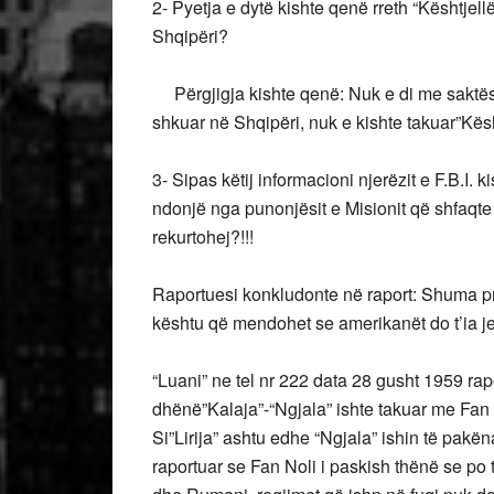
2- Pyetja e dytë kishte qenë rreth “Kështjellë
Shqipëri?
Përgjigja kishte qenë: Nuk e di me saktësi
shkuar në Shqipëri, nuk e kishte takuar”Kësh
3- Sipas këtij informacioni njerëzit e F.B.I
ndonjë nga punonjësit e Misionit që shfaqt
rekurtohej?!!!
Raportuesi konkludonte në raport: Shuma pr
kështu që mendohet se amerikanët do t’ia j
“Luani” ne tel nr 222 data 28 gusht 1959 rap
dhënë”Kalaja”-“Ngjala” ishte takuar me Fan 
Si”Lirija” ashtu edhe “Ngjala” ishin të pakë
raportuar se Fan Noli i paskish thënë se po 