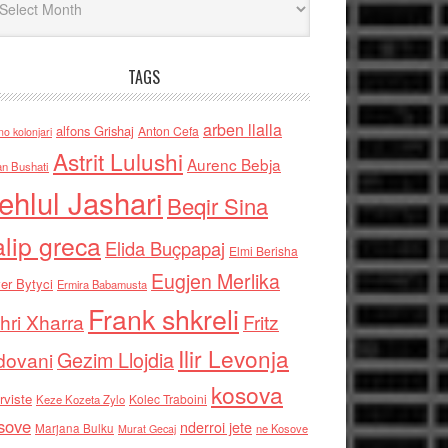
TAGS
arben llalla
alfons Grishaj
Anton Cefa
no kolonjari
Astrit Lulushi
Aurenc Bebja
an Bushati
ehlul Jashari
Beqir Sina
alip greca
Elida Buçpapaj
Elmi Berisha
Eugjen Merlika
er Bytyci
Ermira Babamusta
Frank shkreli
hri Xharra
Fritz
Ilir Levonja
Gezim Llojdia
dovani
kosova
rviste
Kolec Traboini
Keze Kozeta Zylo
sove
nderroi jete
Marjana Bulku
ne Kosove
Murat Gecaj