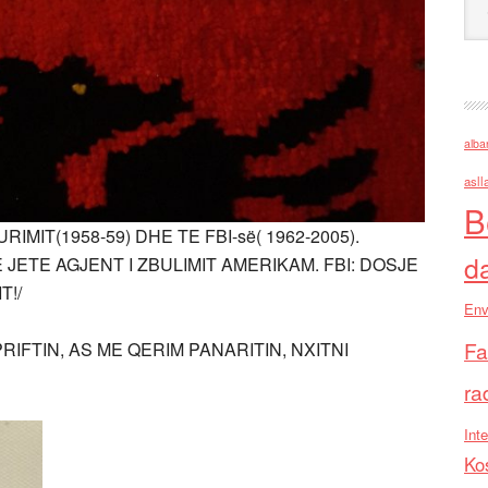
alba
asll
B
RIMIT(1958-59) DHE TE FBI-së( 1962-2005).
d
E JETE AGJENT I ZBULIMIT AMERIKAM. FBI: DOSJE
T!/
Env
Fa
PRIFTIN, AS ME QERIM PANARITIN, NXITNI
ra
Inte
Ko