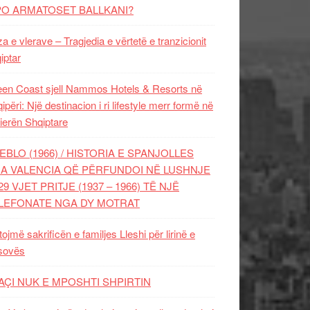
PO ARMATOSET BALLKANI?
za e vlerave – Tragjedia e vërtetë e tranzicionit
iptar
en Coast sjell Nammos Hotels & Resorts në
ipëri: Një destinacion i ri lifestyle merr formë në
ierën Shqiptare
EBLO (1966) / HISTORIA E SPANJOLLES
A VALENCIA QË PËRFUNDOI NË LUSHNJE
29 VJET PRITJE (1937 – 1966) TË NJË
LEFONATE NGA DY MOTRAT
tojmë sakrificën e familjes Lleshi për lirinë e
sovës
AÇI NUK E MPOSHTI SHPIRTIN