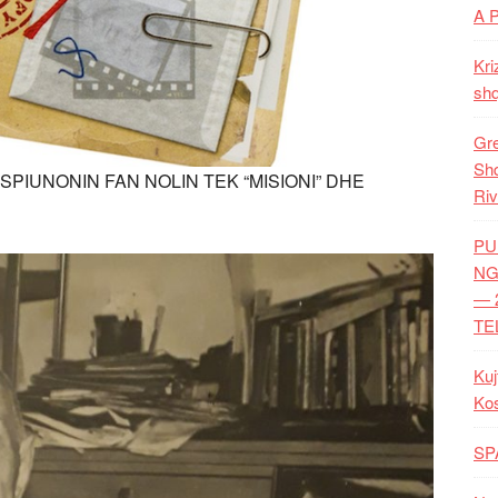
A 
Kri
shq
Gre
Shq
 SPIUNONIN FAN NOLIN TEK “MISIONI” DHE
Riv
PU
NG
— 
TE
Kuj
Ko
SP