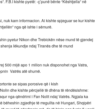
s”. F.B.I kishte pyetë: -ç’punë bënte “Kështjella” në
, nuk kam informacion. Ai kishte spjeguar se kur kishte
tjellën” nga që ishte i sëmurë.
. kishin pyetur Nikon dhe Trebickën nëse mund të gjendej
e shenja lëkundje ndaj Tiranës dhe të mund
ej 500 mijë apo 1 milion nuk disponohet nga Vatra,
epnin Vatrës atë shumë.
ortonte se sipas porosive që i kish
Nolin dhe kishte përcjellë të dhëna të rëndësishme:
naqur nga qëndrimi i Fan Nolit ndaj Vatrës. Ngjala ka
të bëheshin zgjedhje të rregullta në Hungari, Shqipëri