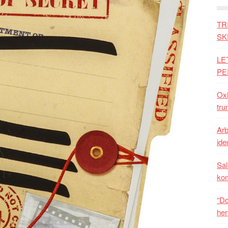
TR
SK
LE
PE
Oxh
tru
Arb
iden
Sal
ko
“Do
her