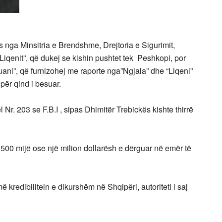
ës nga Minsitria e Brendshme, Drejtoria e Sigurimit,
iqenit”, që dukej se kishin pushtet tek Peshkopi, por
uani”, që furnizohej me raporte nga”Ngjala” dhe “Liqeni”
për qind i besuar.
Nr. 203 se F.B.I , sipas Dhimitër Trebickës kishte thirrë
j 500 mijë ose një milion dollarësh e dërguar në emër të
ë kredibilitein e dikurshëm në Shqipëri, autoriteti i saj