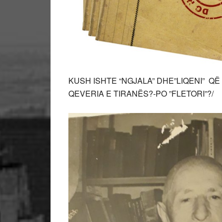
KUSH ISHTE “NGJALA” DHE”LIQENI” QË
QEVERIA E TIRANËS?-PO ”FLETORI”?/