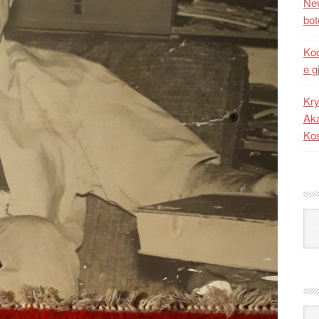
New
bot
Kod
e g
Kry
Aka
Ko
Kat
Ark