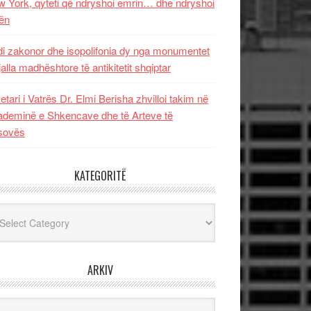
 York, qyteti që ndryshoi emrin… dhe ndryshoi
ën
i zakonor dhe isopolifonia dy nga monumentet
jalla madhështore të antikitetit shqiptar
etari i Vatrës Dr. Elmi Berisha zhvilloi takim në
deminë e Shkencave dhe të Arteve të
sovës
KATEGORITË
egoritë
ARKIV
iv