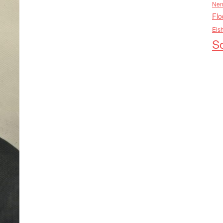
Nen
Flo
Els
So