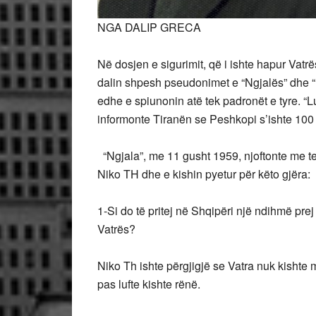
NGA DALIP GRECA
Në dosjen e sigurimit, që i ishte hapur Vatr
dalin shpesh pseudonimet e “Ngjalës” dhe “L
edhe e spiunonin atë tek padronët e tyre. “L
informonte Tiranën se Peshkopi s’ishte 100 
“Ngjala”, me 11 gusht 1959, njoftonte me tel 
Niko TH dhe e kishin pyetur për këto gjëra:
1-Si do të pritej në Shqipëri një ndihmë pre
Vatrës?
Niko Th ishte përgjigjë se Vatra nuk kishte m
pas lufte kishte rënë.