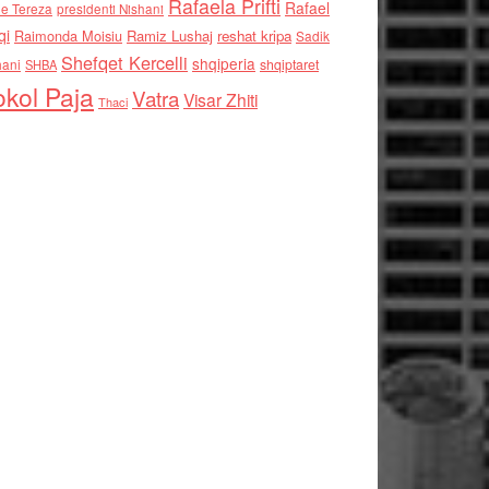
Rafaela Prifti
Rafael
e Tereza
presidenti Nishani
qi
Raimonda Moisiu
Ramiz Lushaj
reshat kripa
Sadik
Shefqet Kercelli
shqiperia
hani
shqiptaret
SHBA
kol Paja
Vatra
Visar Zhiti
Thaci