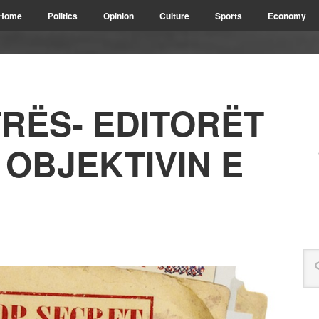
Home
Politics
Opinion
Culture
Sports
Economy
TRËS- EDITORËT
Ë OBJEKTIVIN E