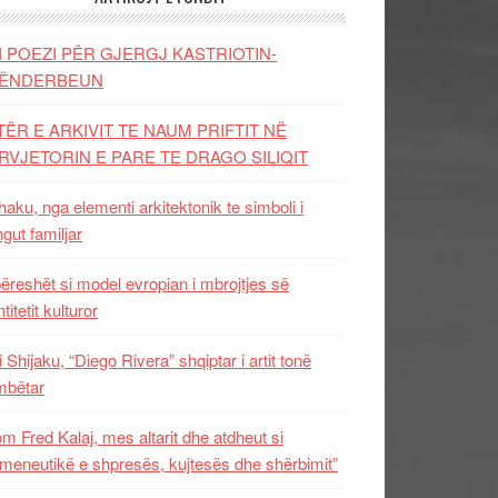
I POEZI PËR GJERGJ KASTRIOTIN-
ËNDERBEUN
TËR E ARKIVIT TE NAUM PRIFTIT NË
RVJETORIN E PARE TE DRAGO SILIQIT
aku, nga elementi arkitektonik te simboli i
ngut familjar
ëreshët si model evropian i mbrojtjes së
titetit kulturor
i Shijaku, “Diego Rivera” shqiptar i artit tonë
mbëtar
m Fred Kalaj, mes altarit dhe atdheut si
meneutikë e shpresës, kujtesës dhe shërbimit”