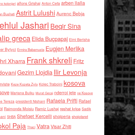
arben llalla
alfons Grishaj
Anton Cefa
no kolonjari
Astrit Lulushi
Aurenc Bebja
an Bushati
ehlul Jashari
Beqir Sina
alip greca
Elida Buçpapaj
Elmi Berisha
Eugjen Merlika
er Bytyci
Ermira Babamusta
Frank shkreli
hri Xharra
Fritz
Ilir Levonja
Gezim Llojdia
dovani
kosova
rviste
Kolec Traboini
Keze Kozeta Zylo
sove
nderroi jete
Marjana Bulku
ne Kosove
Murat Gecaj
Rafaela Prifti
Rafael
e Tereza
presidenti Nishani
qi
Raimonda Moisiu
Ramiz Lushaj
reshat kripa
Sadik
Shefqet Kercelli
shqiperia
hani
shqiptaret
SHBA
kol Paja
Vatra
Visar Zhiti
Thaci