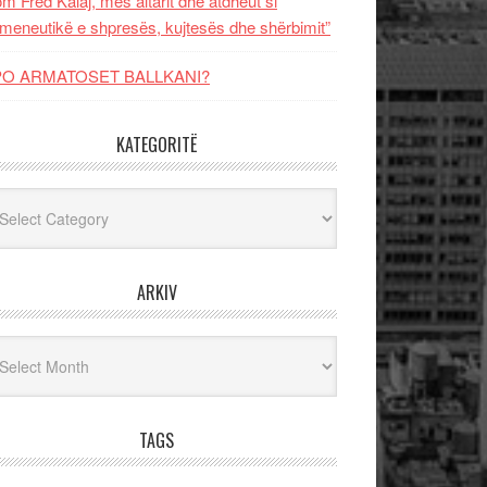
m Fred Kalaj, mes altarit dhe atdheut si
meneutikë e shpresës, kujtesës dhe shërbimit”
PO ARMATOSET BALLKANI?
KATEGORITË
egoritë
ARKIV
iv
TAGS