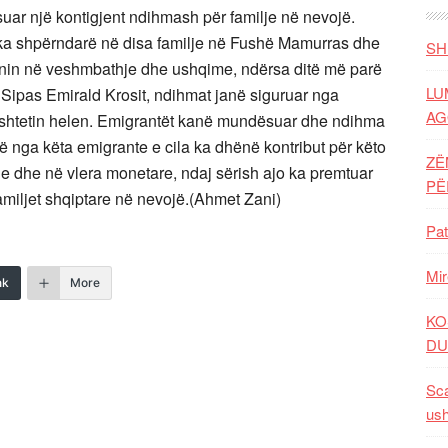
ar një kontigjent ndihmash për familje në nevojë.
, ka shpërndarë në disa familje në Fushë Mamurras dhe
SH
nin në veshmbathje dhe ushqime, ndërsa ditë më parë
LU
. Sipas Emirald Krosit, ndihmat janë siguruar nga
AG
ë shtetin helen. Emigrantët kanë mundësuar dhe ndihma
 nga këta emigrante e cila ka dhënë kontribut për këto
ZË
e dhe në vlera monetare, ndaj sërish ajo ka premtuar
P
r familjet shqiptare në nevojë.(Ahmet Zani)
Pat
Mir
nk
More
KO
DU
Sca
ush