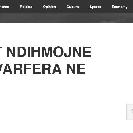
Home
Politics
Opinion
Culture
Sports
Economy
 NDIHMOJNE
 VARFERA NE