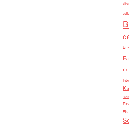
alba
asll
B
d
Env
Fa
ra
Inte
Ko
Nen
Flo
Els
So