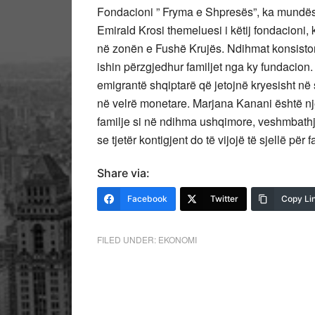
Fondacioni ” Fryma e Shpresës”, ka mundësu
Emirald Krosi themeluesi i këtij fondacioni
në zonën e Fushë Krujës. Ndihmat konsisto
ishin përzgjedhur familjet nga ky fundacion
emigrantë shqiptarë që jetojnë kryesisht n
në velrë monetare. Marjana Kanani është një
familje si në ndihma ushqimore, veshmbathj
se tjetër kontigjent do të vijojë të sjellë pë
Share via:
Facebook
Twitter
Copy Li
FILED UNDER:
EKONOMI