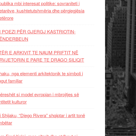
ublika mbi interesat politike: sovraniteti i
etarëve, kushtetutshmëria dhe përgjegjësia
etërore
I POEZI PËR GJERGJ KASTRIOTIN-
ËNDERBEUN
TËR E ARKIVIT TE NAUM PRIFTIT NË
RVJETORIN E PARE TE DRAGO SILIQIT
aku, nga elementi arkitektonik te simboli i
ngut familjar
ëreshët si model evropian i mbrojtjes së
titetit kulturor
i Shijaku, “Diego Rivera” shqiptar i artit tonë
mbëtar