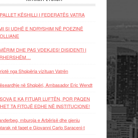
PALLET KËSHILLI I FEDERATËS VATRA
MI SI UDHË E NDRYSHIM NË POEZINË
OLLIANE
MËRIM DHE PAS VDEKJES! DISIDENTI I
ËRHERSHËM…
riotë nga Shqipëria vizituan Vatrën
ëseardhje në Shqipëri, Ambasador Eric Wendt
SOVA E KA FITUAR LUFTËN, POR PAQEN
HET TA FITOJË EDHE NË INSTITUCIONE!
nderbeg, mburoja e Arbërisë dhe gjeniu
tarak në faqet e Giovanni Carlo Saraceni-t