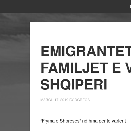
EMIGRANTET
FAMILJET E
SHQIPERI
MARCH 17, 2019
BY
DGRECA
“Fryma e Shpreses” ndihma per te varferit