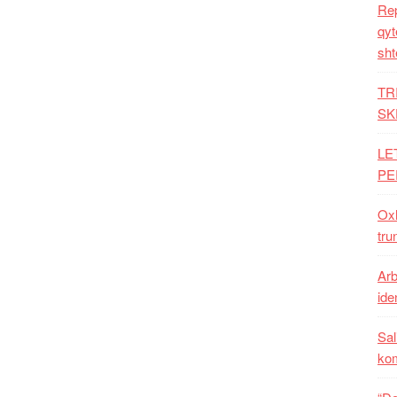
Rep
qyt
sht
TR
SK
LE
PE
Oxh
tru
Arb
iden
Sal
ko