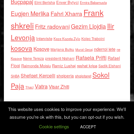
Buçpapaj
Enver Bytyci
Elmi Berisha
Ermira Babamusta
Frank
Eugjen Merlika
Fahri Xharra
shkreli
Ilir
Gezim Llojdia
Fritz radovani
Levonja
Interviste
Kolec Traboini
Keze Kozeta Zylo
kosova
Kosove
nderroi jete
Marjana Bulku
ne
Murat Gecaj
Rafaela Prifti
Rafael
Nene Tereza
Kosove
presidenti Nishani
Floqi
Raimonda Moisiu
Ramiz Lushaj
reshat kripa
Sadik Elshani
Sokol
Shefqet Kercelli
shqiperia
shqiptaret
SHBA
Paja
Vatra
Visar Zhiti
Thaci
This website uses cookies to improve your experience. We'll
assume you're ok with this, but you can opt-out if you wish.
Cookie settings
Log in
ACCEPT