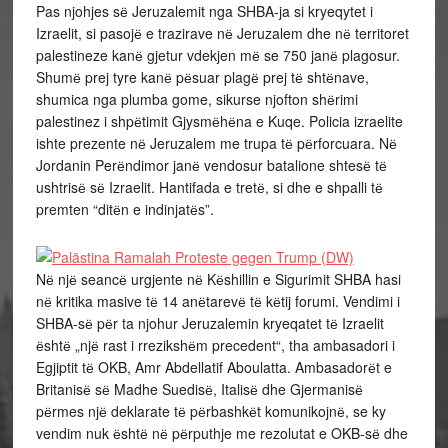
Pas njohjes sё Jeruzalemit nga SHBA-ja si kryeqytet i
Izraelit, si pasojё e trazirave nё Jeruzalem dhe nё territoret
palestineze kanё gjetur vdekjen mё se 750 janё plagosur.
Shumё prej tyre kanё pёsuar plagё prej tё shtёnave,
shumica nga plumba gome, sikurse njofton shёrimi
palestinez i shpёtimit Gjysmёhёna e Kuqe. Policia izraelite
ishte prezente nё Jeruzalem me trupa tё pёrforcuara. Nё
Jordanin Perёndimor janё vendosur batalione shtesё tё
ushtrisё sё Izraelit. Hantifada e tretё, si dhe e shpalli tё
premten “ditёn e indinjatёs”.
Nё njё seancё urgjente nё Kёshillin e Sigurimit SHBA hasi
nё kritika masive tё 14 anёtarevё tё kёtij forumi. Vendimi i
SHBA-sё pёr ta njohur Jeruzalemin kryeqatet tё Izraelit
ёshtё „njё rast i rrezikshёm precedent“, tha ambasadori i
Egjiptit tё OKB, Amr Abdellatif Aboulatta. Ambasadorёt e
Britanisё sё Madhe Suedisё, Italisё dhe Gjermanisё
pёrmes njё deklarate tё pёrbashkёt komunikojnё, se ky
vendim nuk ёshtё nё pёrputhje me rezolutat e OKB-sё dhe