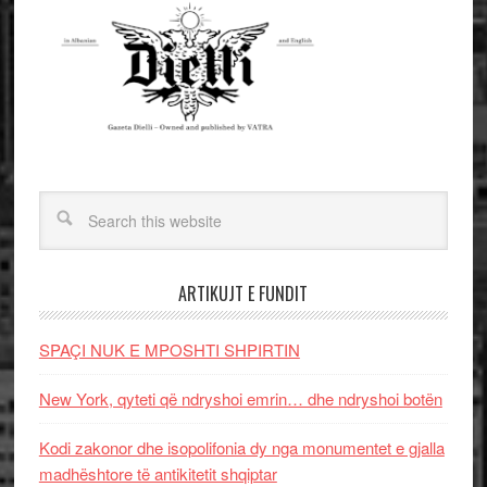
ARTIKUJT E FUNDIT
SPAÇI NUK E MPOSHTI SHPIRTIN
New York, qyteti që ndryshoi emrin… dhe ndryshoi botën
Kodi zakonor dhe isopolifonia dy nga monumentet e gjalla
madhështore të antikitetit shqiptar