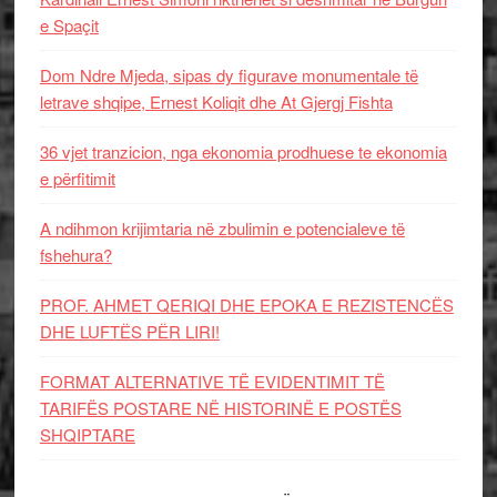
e Spaçit
Dom Ndre Mjeda, sipas dy figurave monumentale të
letrave shqipe, Ernest Koliqit dhe At Gjergj Fishta
36 vjet tranzicion, nga ekonomia prodhuese te ekonomia
e përfitimit
A ndihmon krijimtaria në zbulimin e potencialeve të
fshehura?
PROF. AHMET QERIQI DHE EPOKA E REZISTENCЁS
DHE LUFTЁS PЁR LIRI!
FORMAT ALTERNATIVE TË EVIDENTIMIT TË
TARIFËS POSTARE NË HISTORINË E POSTËS
SHQIPTARE