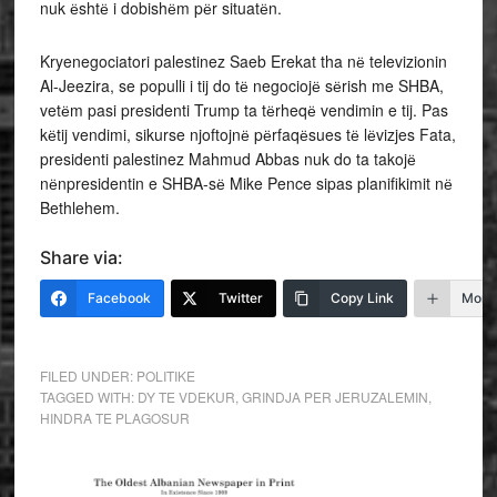
nuk ёshtё i dobishёm pёr situatёn.
Kryenegociatori palestinez Saeb Erekat tha nё televizionin
Al-Jeezira, se populli i tij do tё negociojё sёrish me SHBA,
vetёm pasi presidenti Trump ta tёrheqё vendimin e tij. Pas
kёtij vendimi, sikurse njoftojnё pёrfaqёsues tё lёvizjes Fata,
presidenti palestinez Mahmud Abbas nuk do ta takojё
nёnpresidentin e SHBA-sё Mike Pence sipas planifikimit nё
Bethlehem.
Share via:
Facebook
Twitter
Copy Link
More
FILED UNDER:
POLITIKE
TAGGED WITH:
DY TE VDEKUR
,
GRINDJA PER JERUZALEMIN
,
HINDRA TE PLAGOSUR