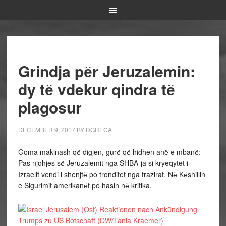
Grindja pёr Jeruzalemin:
dy tё vdekur qindra tё
plagosur
DECEMBER 9, 2017
BY
DGRECA
Goma makinash qё digjen, gurё qё hidhen anё e mbanё:
Pas njohjes sё Jeruzalemit nga SHBA-ja si kryeqytet i
Izraelit vendi i shenjtё po tronditet nga trazirat. Nё Kёshillin
e Sigurimit amerikanёt po hasin nё kritika.