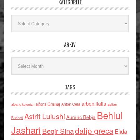
KATEGORITË
Kategoritë
ARKIV
Arkiv
TAGS
arben llalla
alfons Grishaj
Anton Cefa
asllan
albano kolonjari
Behlul
Astrit Lulushi
Aurenc Bebja
Bushati
Jashari
dalip greca
Beqir Sina
Elida