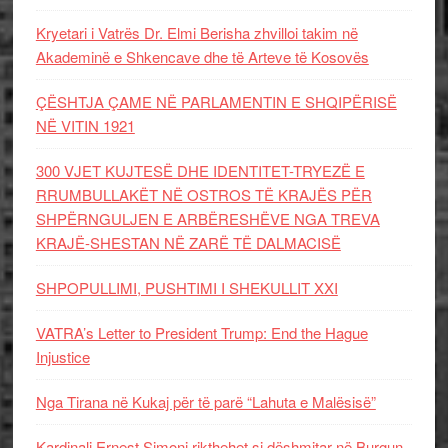
Kryetari i Vatrës Dr. Elmi Berisha zhvilloi takim në
Akademinë e Shkencave dhe të Arteve të Kosovës
ÇËSHTJA ÇAME NË PARLAMENTIN E SHQIPËRISË
NË VITIN 1921
300 VJET KUJTESË DHE IDENTITET-TRYEZË E
RRUMBULLAKËT NË OSTROS TË KRAJËS PËR
SHPËRNGULJEN E ARBËRESHËVE NGA TREVA
KRAJË-SHESTAN NË ZARË TË DALMACISË
SHPOPULLIMI, PUSHTIMI I SHEKULLIT XXI
VATRA’s Letter to President Trump: End the Hague
Injustice
Nga Tirana në Kukaj për të parë “Lahuta e Malësisë”
Kardinali Ernest Simoni rikthehet si dëshmitar në Burgun